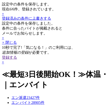
設定中の条件を保存します。
現在
6
/6
件、登録されています。
×
登録済みの条件に上書きする
設定中の条件を保存しました。
条件に合ったバイトが掲載されると
メールでお知らせします。
×
×
閉じる
10秒で完了!
「気になる！」のご利用には、
追加情報の登録
が必要です。
登録する
×
≪最短3日後開始OK！≫体温・血
｜エンバイト
エン派遣
23427
件
エン バイト
28905
件