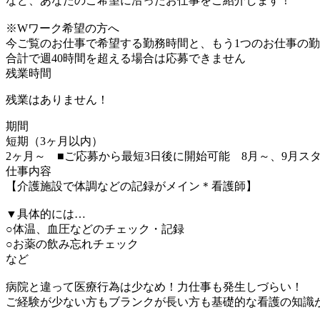
など、あなたのご希望に沿ったお仕事をご紹介します！
※Wワーク希望の方へ
今ご覧のお仕事で希望する勤務時間と、もう1つのお仕事の
合計で週40時間を超える場合は応募できません
残業時間
残業はありません！
期間
短期（3ヶ月以内）
2ヶ月～ ■ご応募から最短3日後に開始可能 8月～、9月ス
仕事内容
【介護施設で体調などの記録がメイン＊看護師】
▼具体的には…
○体温、血圧などのチェック・記録
○お薬の飲み忘れチェック
など
病院と違って医療行為は少なめ！力仕事も発生しづらい！
ご経験が少ない方もブランクが長い方も基礎的な看護の知識