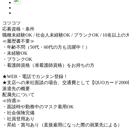
コツコツ
応募資格・条件
職種未経験OK / 社会人未経験OK / ブランクOK / 10名以上の大
≪履歴書不要≫
・年齢不問（50代・60代の方も活躍中！）
・未経験OK
・ブランクOK
・看護師資格（准看護師資格）をお持ちの方
★WEB・電話でカンタン登録！
★支店への来社面談の場合、交通費として【QUOカード200
派遣先の概要
配属先について
≪待遇≫
・面談時や勤務中のマスク着用OK
・社会保険完備
・社員登用あり
・昇給・賞与あり（直接雇用になった際の就業先による）