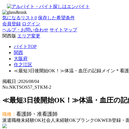
気になるリスト
0
保存した希望条件
会員登録
ログイン
ヘルプ・お問い合わせ
サイトマップ
関西版
エリア変更
バイトTOP
関西
大阪府
住之江区
≪最短3日後開始OK！≫体温・血圧の記録メイン＊看護師資格
掲載日 :
2026
/
08
/
04
No.NKTSOS57_STKM-2
≪最短3日後開始OK！≫体温・血圧の記
看護師・准看護師
職種：
派遣
職種未経験OK
社会人未経験OK
ブランクOK
WEB登録・