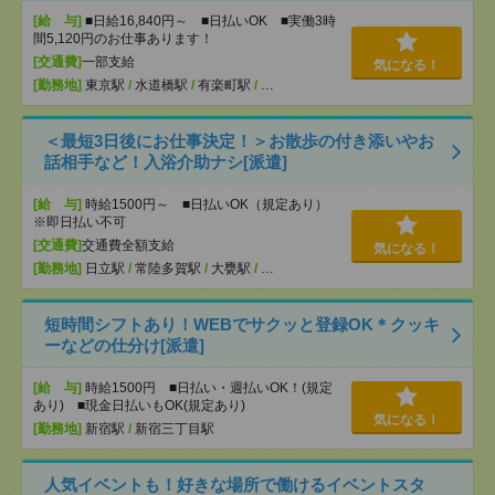
[給 与]
■日給16,840円～ ■日払いOK ■実働3時
間5,120円のお仕事あります！
[交通費]
一部支給
気になる！
[勤務地]
東京駅
/
水道橋駅
/
有楽町駅
/
…
＜最短3日後にお仕事決定！＞お散歩の付き添いやお
話相手など！入浴介助ナシ[派遣]
[給 与]
時給1500円～ ■日払いOK（規定あり）
※即日払い不可
[交通費]
交通費全額支給
気になる！
[勤務地]
日立駅
/
常陸多賀駅
/
大甕駅
/
…
短時間シフトあり！WEBでサクッと登録OK＊クッキ
ーなどの仕分け[派遣]
[給 与]
時給1500円 ■日払い・週払いOK！(規定
あり) ■現金日払いもOK(規定あり)
気になる！
[勤務地]
新宿駅
/
新宿三丁目駅
人気イベントも！好きな場所で働けるイベントスタ