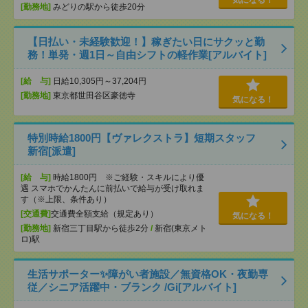
気になる！
[勤務地]
みどりの駅から徒歩20分
【日払い・未経験歓迎！】稼ぎたい日にサクッと勤
務！単発・週1日～自由シフトの軽作業[アルバイト]
[給 与]
日給10,305円～37,204円
[勤務地]
東京都世田谷区豪徳寺
気になる！
特別時給1800円【ヴァレクストラ】短期スタッフ
新宿[派遣]
[給 与]
時給1800円 ※ご経験・スキルにより優
遇 スマホでかんたんに前払いで給与が受け取れま
す（※上限、条件あり）
[交通費]
交通費全額支給（規定あり）
気になる！
[勤務地]
新宿三丁目駅から徒歩2分
/
新宿(東京メト
ロ)駅
生活サポーター✨障がい者施設／無資格OK・夜勤専
従／シニア活躍中・ブランク /Gi[アルバイト]