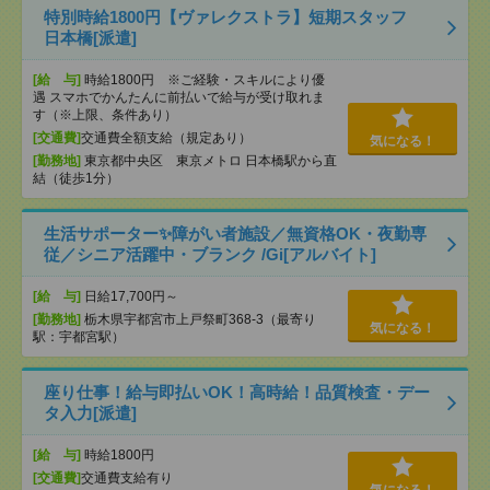
特別時給1800円【ヴァレクストラ】短期スタッフ
日本橋[派遣]
[給 与]
時給1800円 ※ご経験・スキルにより優
遇 スマホでかんたんに前払いで給与が受け取れま
す（※上限、条件あり）
[交通費]
交通費全額支給（規定あり）
気になる！
[勤務地]
東京都中央区 東京メトロ 日本橋駅から直
結（徒歩1分）
生活サポーター✨障がい者施設／無資格OK・夜勤専
従／シニア活躍中・ブランク /Gi[アルバイト]
[給 与]
日給17,700円～
[勤務地]
栃木県宇都宮市上戸祭町368-3（最寄り
気になる！
駅：宇都宮駅）
座り仕事！給与即払いOK！高時給！品質検査・デー
タ入力[派遣]
[給 与]
時給1800円
[交通費]
交通費支給有り