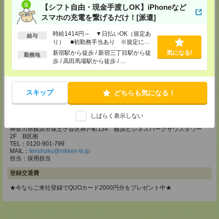
担当：採用担当
【シフト自由・現金手渡しOK】iPhoneなど
スマホの充電を繋げるだけ！[派遣]
メディカルケア事業部 立川事業部
東京都立川市錦町1-12-14
時給1414円～ ▼日払いOK（規定あ
給与
TEL：0120-934-200
り） ■初勤務手当あり ※規定によ
MAIL：
tenshoku@nikken-ts.jp
る
担当：採用担当
新宿駅から徒歩 / 新宿三丁目駅から徒
気になる!
勤務地
歩 / 高田馬場駅から徒歩 / …
メディカルケア事業部 町田オフィス
東京都町田市森野1-7-23 大樹生命町田ビル6F
TEL：0120-453-285
スキップ
どちらも気になる！
MAIL：
tenshoku@nikken-ts.jp
担当：採用担当
しばらく表示しない
メディカルケア事業部 横浜オフィス
神奈川県横浜市保土ケ谷区神戸町134 横浜ビジネスパークサウスタワー
2F B区画
TEL：0120-901-799
MAIL：
tenshoku@nikken-ts.jp
担当：採用担当
登録交通費
★今ならご来社登録でQUOカード2000円分をプレゼント中★