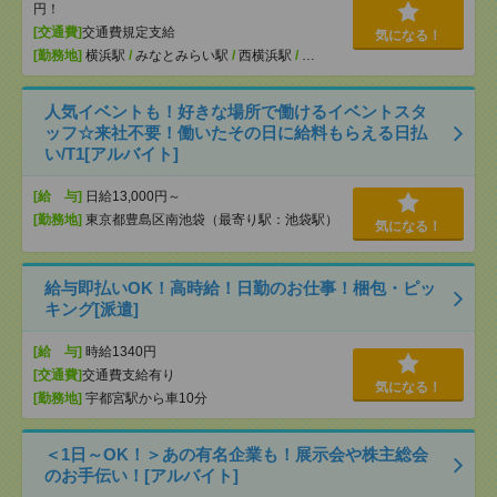
円！
[交通費]
交通費規定支給
気になる！
[勤務地]
横浜駅
/
みなとみらい駅
/
西横浜駅
/
…
人気イベントも！好きな場所で働けるイベントスタ
ッフ☆来社不要！働いたその日に給料もらえる日払
い/T1[アルバイト]
[給 与]
日給13,000円～
[勤務地]
東京都豊島区南池袋（最寄り駅：池袋駅）
気になる！
給与即払いOK！高時給！日勤のお仕事！梱包・ピッ
キング[派遣]
[給 与]
時給1340円
[交通費]
交通費支給有り
気になる！
[勤務地]
宇都宮駅から車10分
＜1日～OK！＞あの有名企業も！展示会や株主総会
のお手伝い！[アルバイト]