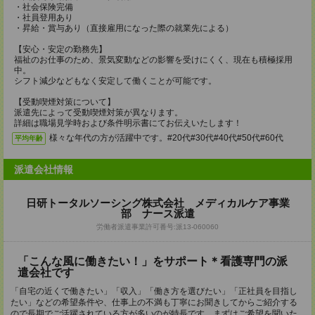
・社会保険完備
・社員登用あり
・昇給・賞与あり（直接雇用になった際の就業先による）
【安心・安定の勤務先】
福祉のお仕事のため、景気変動などの影響を受けにくく、現在も積極採用
中。
シフト減少などもなく安定して働くことが可能です。
【受動喫煙対策について】
派遣先によって受動喫煙対策が異なります。
詳細は職場見学時および条件明示書にてお伝えいたします！
様々な年代の方が活躍中です。#20代#30代#40代#50代#60代
平均年齢
派遣会社情報
日研トータルソーシング株式会社 メディカルケア事業
部 ナース派遣
労働者派遣事業許可番号:派13-060060
「こんな風に働きたい！」をサポート＊看護専門の派
遣会社です
「自宅の近くで働きたい」「収入」「働き方を選びたい」「正社員を目指し
たい」などの希望条件や、仕事上の不満も丁寧にお聞きしてからご紹介する
ので長期でご活躍されている方が多いのが特長です。まずはご希望を聞いた