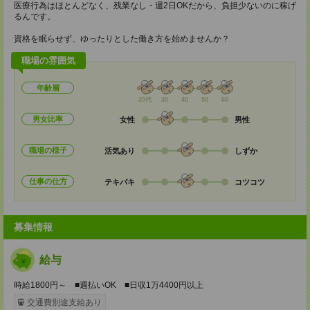
医療行為はほとんどなく、残業なし・週2日OKだから、負担少ないのに稼げ
るんです。
資格を眠らせず、ゆったりとした働き方を始めませんか？
職場の雰囲気
年齢層
20代
30
40
50
60
男女比率
女性
男性
職場の様子
活気あり
しずか
仕事の仕方
テキパキ
コツコツ
募集情報
給与
時給1800円～ ■週払いOK ■日収1万4400円以上
交通費別途支給あり