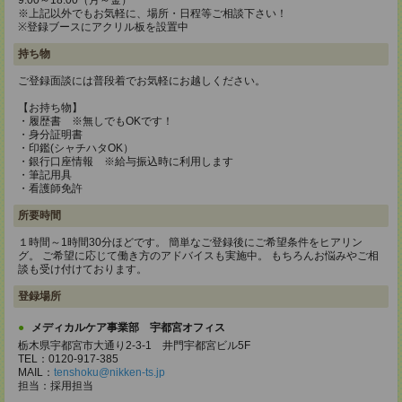
9:00～18:00（月～金）
※上記以外でもお気軽に、場所・日程等ご相談下さい！
※登録ブースにアクリル板を設置中
持ち物
ご登録面談には普段着でお気軽にお越しください。
【お持ち物】
・履歴書 ※無しでもOKです！
・身分証明書
・印鑑(シャチハタOK）
・銀行口座情報 ※給与振込時に利用します
・筆記用具
・看護師免許
所要時間
１時間～1時間30分ほどです。 簡単なご登録後にご希望条件をヒアリン
グ。 ご希望に応じて働き方のアドバイスも実施中。 もちろんお悩みやご相
談も受け付けております。
登録場所
メディカルケア事業部 宇都宮オフィス
栃木県宇都宮市大通り2-3-1 井門宇都宮ビル5F
TEL：0120-917-385
MAIL：
tenshoku@nikken-ts.jp
担当：採用担当