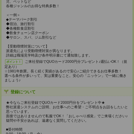
児、ペットなど
各種ジャンルのお得な特典多数！
＜一例＞
◆テーマパーク割引
◆宿泊、旅行割引
◆各種飲食店割引
◆飲食チェーン店クーポン
◆サロン、スパ、ジム割引など
【受動喫煙対策について】
派遣先により受動喫煙対策が異なります。
詳細は職場見学時及び条件明示書にて通知致します。
ご来社登録でQUOカード2000円分プレゼント♪週払いOK！（規
ポイント！
定あり）
☆1981年創業。長く続く実績があるので安心♪ご紹介できるお仕事多数！
選べる条件が多いって、実は重要なこと。安心の「ニッケン」で一緒に働き
ましょう♪
登録について
★今ならご来社登録でQUOカード2000円分をプレゼント中★
弊社派遣システムのご説明、お仕事へのご希望・ご不明点をお話をしたいと
思っています。
面接ではありませんので私服でOK！「おしゃべり感覚」でご来場ください♪
疑問や不安があれば、遠慮なく質問してください。
■受付時間