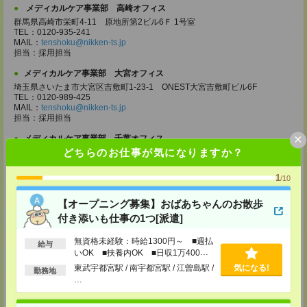
メディカルケア事業部 高崎オフィス
群馬県高崎市栄町4-11 原地所第2ビル6Ｆ 1号室
TEL：0120-935-241
MAIL：
tenshoku@nikken-ts.jp
担当：採用担当
メディカルケア事業部 大宮オフィス
埼玉県さいたま市大宮区吉敷町1-23-1 ONEST大宮吉敷町ビル6F
TEL：0120-989-425
MAIL：
tenshoku@nikken-ts.jp
担当：採用担当
×
メディカルケア事業部 千葉オフィス
どちらのお仕事が気になりますか？
千葉県千葉市中央区富士見2-15-11 IMI千葉富士見ビル6F
TEL：0120-998-758
MAIL：
tenshoku@nikken-ts.jp
1
/10
担当：採用担当
【オープニング募集】おばあちゃんのお散歩
メディカルケア事業部 柏オフィス
付き添いも仕事の1つ[派遣]
千葉県柏市末広町5-19 第12関口ビル7F 705号室
TEL：0120-935-218
MAIL：
tenshoku@nikken-ts.jp
無資格未経験：時給1300円～ ■週払
給与
担当：採用担当
いOK ■扶養内OK ■日収1万400円
以上
東武宇都宮駅 / 南宇都宮駅 / 江曽島駅 /
気になる!
メディカルケア事業部 新宿オフィス
勤務地
…
東京都新宿区新宿2-3-10 新宿御苑ビル6階
TEL：0120-457-235
MAIL：
tenshoku@nikken-ts.jp