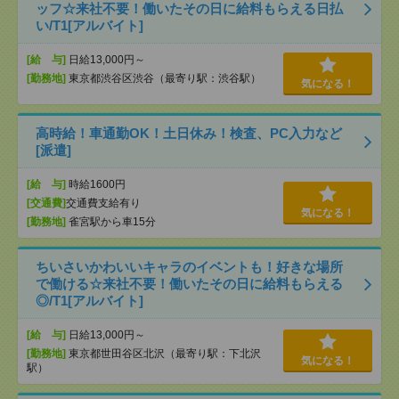
ッフ☆来社不要！働いたその日に給料もらえる日払
い/T1[アルバイト]
[給 与]
日給13,000円～
[勤務地]
東京都渋谷区渋谷（最寄り駅：渋谷駅）
気になる！
高時給！車通勤OK！土日休み！検査、PC入力など
[派遣]
[給 与]
時給1600円
[交通費]
交通費支給有り
気になる！
[勤務地]
雀宮駅から車15分
ちいさいかわいいキャラのイベントも！好きな場所
で働ける☆来社不要！働いたその日に給料もらえる
◎/T1[アルバイト]
[給 与]
日給13,000円～
[勤務地]
東京都世田谷区北沢（最寄り駅：下北沢
気になる！
駅）