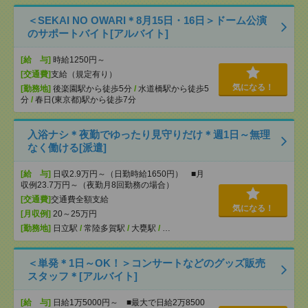
＜SEKAI NO OWARI＊8月15日・16日＞ドーム公演
のサポートバイト[アルバイト]
[給 与]
時給1250円～
[交通費]
支給（規定有り）
気になる！
[勤務地]
後楽園駅から徒歩5分
/
水道橋駅から徒歩5
分
/
春日(東京都)駅から徒歩7分
入浴ナシ＊夜勤でゆったり見守りだけ＊週1日～無理
なく働ける[派遣]
[給 与]
日収2.9万円～（日勤時給1650円） ■月
収例23.7万円～（夜勤月8回勤務の場合）
[交通費]
交通費全額支給
気になる！
[月収例]
20～25万円
[勤務地]
日立駅
/
常陸多賀駅
/
大甕駅
/
…
＜単発＊1日～OK！＞コンサートなどのグッズ販売
スタッフ＊[アルバイト]
[給 与]
日給1万5000円～ ■最大で日給2万8500