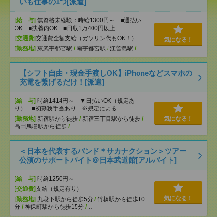
いも仕事の1つ[派遣]
[給 与]
無資格未経験：時給1300円～ ■週払い
OK ■扶養内OK ■日収1万400円以上
[交通費]
交通費全額支給（ガソリン代もOK！）
気になる！
[勤務地]
東武宇都宮駅
/
南宇都宮駅
/
江曽島駅
/
…
【シフト自由・現金手渡しOK】iPhoneなどスマホの
充電を繋げるだけ！[派遣]
[給 与]
時給1414円～ ▼日払いOK（規定あ
り） ■初勤務手当あり ※規定による
[勤務地]
新宿駅から徒歩
/
新宿三丁目駅から徒歩
/
気になる！
高田馬場駅から徒歩
/
…
＜日本を代表するバンド＊サカナクション＞ツアー
公演のサポートバイト＠日本武道館[アルバイト]
[給 与]
時給1250円～
[交通費]
支給（規定有り）
気になる！
[勤務地]
九段下駅から徒歩5分
/
竹橋駅から徒歩10
分
/
神保町駅から徒歩15分
/
…