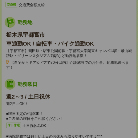
交通費全額支給
交通費
勤務地
栃木県宇都宮市
車通勤OK / 自転車・バイク通勤OK
【宇都宮市】鶴田駅・駅東公園前駅・宇都宮大学陽東キャンパス駅・飛山城
跡駅・グリーンスタジアム前駅など勤務地多数！
【自宅からドアtoドアで30分以内】介護施設でのお仕事。勤務地選べま
す！
勤務曜日
週2～3 / 土日祝休
週2日～OK！
■曜日固定の相談OK！
■ご希望の曜日をご相談ください！
土日祝休みOK！
休日休暇
■病院勤務では難しい土日のお休みも取りやすいですよ^^*