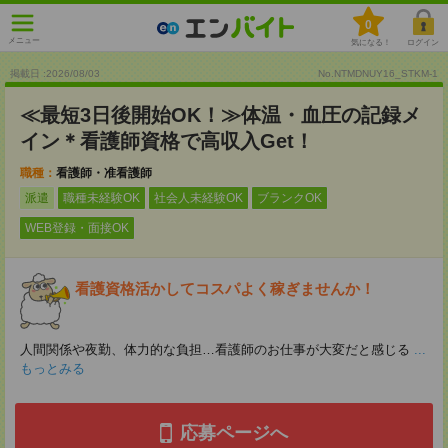
0
メニュー
気になる！
ログイン
掲載日 :2026
/
08
/
03
No.NTMDNUY16_STKM-1
≪最短3日後開始OK！≫体温・血圧の記録メ
イン＊看護師資格で高収入Get！
職種：
看護師・准看護師
派遣
職種未経験OK
社会人未経験OK
ブランクOK
WEB登録・面接OK
看護資格活かしてコスパよく稼ぎませんか！
人間関係や夜勤、体力的な負担…看護師のお仕事が大変だと感じる
...
もっとみる
応募ページへ