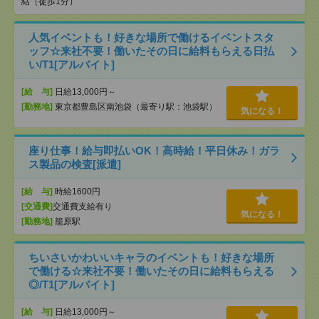
結（徒歩1分）
人気イベントも！好きな場所で働けるイベントスタ
ッフ☆来社不要！働いたその日に給料もらえる日払
い/T1[アルバイト]
[給 与]
日給13,000円～
[勤務地]
東京都豊島区南池袋（最寄り駅：池袋駅）
気になる！
座り仕事！給与即払いOK！高時給！平日休み！ガラ
ス製品の検査[派遣]
[給 与]
時給1600円
[交通費]
交通費支給有り
気になる！
[勤務地]
籠原駅
ちいさいかわいいキャラのイベントも！好きな場所
で働ける☆来社不要！働いたその日に給料もらえる
◎/T1[アルバイト]
[給 与]
日給13,000円～