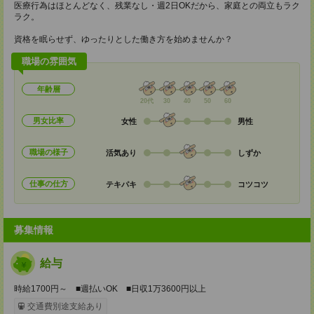
医療行為はほとんどなく、残業なし・週2日OKだから、家庭との両立もラク
ラク。
資格を眠らせず、ゆったりとした働き方を始めませんか？
職場の雰囲気
年齢層
20代
30
40
50
60
男女比率
女性
男性
職場の様子
活気あり
しずか
仕事の仕方
テキパキ
コツコツ
募集情報
給与
時給1700円～ ■週払いOK ■日収1万3600円以上
交通費別途支給あり