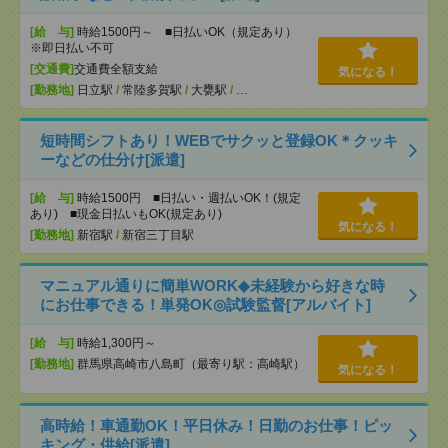
[給 与]
時給1500円～ ■日払いOK（規定あり）
※即日払い不可
[交通費]
交通費全額支給
気になる！
[勤務地]
日立駅
/
常陸多賀駅
/
大甕駅
/
…
短時間シフトあり！WEBでサクッと登録OK＊クッキ
ーなどの仕分け[派遣]
[給 与]
時給1500円 ■日払い・週払いOK！(規定
あり) ■現金日払いもOK(規定あり)
気になる！
[勤務地]
新宿駅
/
新宿三丁目駅
マニュアル通りに簡単WORK◆未経験から好きな時
にお仕事できる！単発OK◎試験監督[アルバイト]
[給 与]
時給1,300円～
[勤務地]
群馬県高崎市八島町（最寄り駅：高崎駅）
気になる！
高時給！車通勤OK！平日休み！日勤のお仕事！ピッ
キング・供給[派遣]