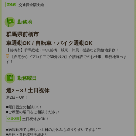
交通費全額支給
交通費
勤務地
群馬県前橋市
車通勤OK / 自転車・バイク通勤OK
【前橋市】群馬総社・中央前橋・城東・片貝・樋越など勤務地多数！
【自宅からドアtoドアで30分以内】介護施設でのお仕事。勤務地選べま
す！
勤務曜日
週2～3 / 土日祝休
週2日～OK！
■曜日固定の相談OK！
■ご希望の曜日をご相談ください！
土日祝休みOK！
休日休暇
■病院勤務では難しい土日のお休みも取りやすいですよ^^*
■産休・育休取得実績あり