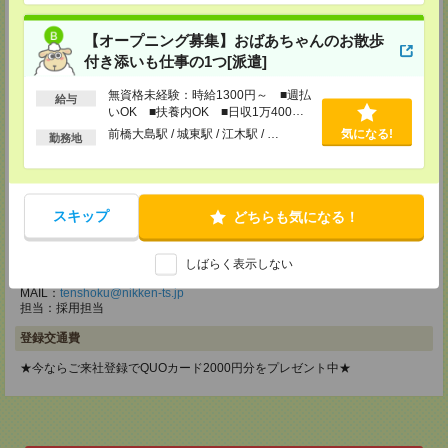
メディカルケア事業部 立川事業部
【オープニング募集】おばあちゃんのお散歩
東京都立川市錦町1-12-14
TEL：0120-934-200
付き添いも仕事の1つ[派遣]
MAIL：
tenshoku@nikken-ts.jp
担当：採用担当
無資格未経験：時給1300円～ ■週払
給与
いOK ■扶養内OK ■日収1万400円
メディカルケア事業部 町田オフィス
以上
前橋大島駅 / 城東駅 / 江木駅 / …
気になる!
東京都町田市森野1-7-23 大樹生命町田ビル6F
勤務地
TEL：0120-453-285
MAIL：
tenshoku@nikken-ts.jp
担当：採用担当
スキップ
どちらも気になる！
メディカルケア事業部 横浜オフィス
神奈川県横浜市保土ケ谷区神戸町134 横浜ビジネスパークサウスタワー
2F B区画
しばらく表示しない
TEL：0120-901-799
MAIL：
tenshoku@nikken-ts.jp
担当：採用担当
登録交通費
★今ならご来社登録でQUOカード2000円分をプレゼント中★