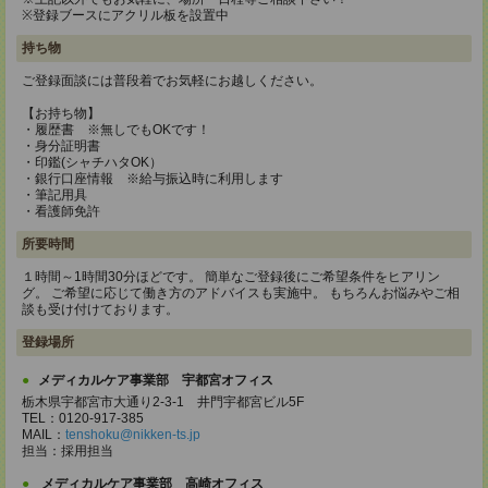
※登録ブースにアクリル板を設置中
持ち物
ご登録面談には普段着でお気軽にお越しください。
【お持ち物】
・履歴書 ※無しでもOKです！
・身分証明書
・印鑑(シャチハタOK）
・銀行口座情報 ※給与振込時に利用します
・筆記用具
・看護師免許
所要時間
１時間～1時間30分ほどです。 簡単なご登録後にご希望条件をヒアリン
グ。 ご希望に応じて働き方のアドバイスも実施中。 もちろんお悩みやご相
談も受け付けております。
登録場所
メディカルケア事業部 宇都宮オフィス
栃木県宇都宮市大通り2-3-1 井門宇都宮ビル5F
TEL：0120-917-385
MAIL：
tenshoku@nikken-ts.jp
担当：採用担当
メディカルケア事業部 高崎オフィス