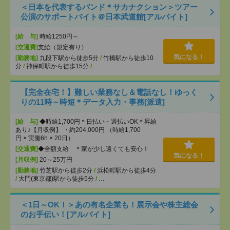
＜日本を代表するバンド＊サカナクション＞ツアー
公演のサポートバイト＠日本武道館[アルバイト]
[給 与]
時給1250円～
[交通費]
支給（規定有り）
気になる！
[勤務地]
九段下駅から徒歩5分
/
竹橋駅から徒歩10
分
/
神保町駅から徒歩15分
/
…
【完全在宅！】難しい業務なし＆電話なし！ゆっく
りの11時～時短＊データ入力・事務[派遣]
[給 与]
◆時給1,700円＊日払い・週払いOK＊昇給
あり♪【月収例】 ・約204,000円 （時給1,700
円 × 実働6h × 20日）
[交通費]
◆全額支給 ＊家が少し遠くても安心！
気になる！
[月収例]
20～25万円
[勤務地]
竹芝駅から徒歩2分
/
浜松町駅から徒歩4分
/
大門(東京都)駅から徒歩5分
/
…
＜1日～OK！＞あの有名企業も！展示会や株主総会
のお手伝い！[アルバイト]