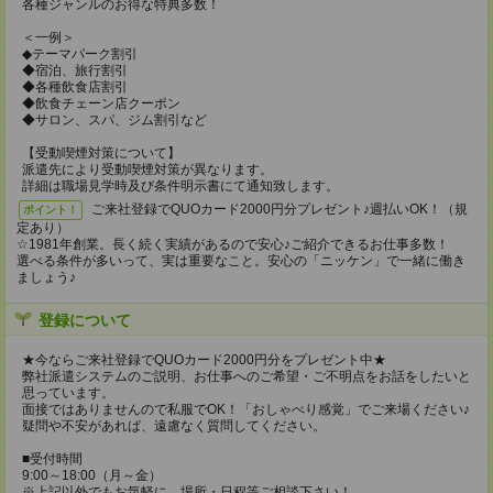
各種ジャンルのお得な特典多数！
＜一例＞
◆テーマパーク割引
◆宿泊、旅行割引
◆各種飲食店割引
◆飲食チェーン店クーポン
◆サロン、スパ、ジム割引など
【受動喫煙対策について】
派遣先により受動喫煙対策が異なります。
詳細は職場見学時及び条件明示書にて通知致します。
ご来社登録でQUOカード2000円分プレゼント♪週払いOK！（規
ポイント！
定あり）
☆1981年創業。長く続く実績があるので安心♪ご紹介できるお仕事多数！
選べる条件が多いって、実は重要なこと。安心の「ニッケン」で一緒に働き
ましょう♪
登録について
★今ならご来社登録でQUOカード2000円分をプレゼント中★
弊社派遣システムのご説明、お仕事へのご希望・ご不明点をお話をしたいと
思っています。
面接ではありませんので私服でOK！「おしゃべり感覚」でご来場ください♪
疑問や不安があれば、遠慮なく質問してください。
■受付時間
9:00～18:00（月～金）
※上記以外でもお気軽に、場所・日程等ご相談下さい！