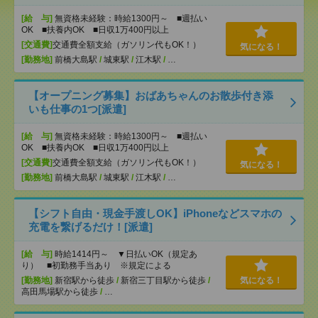
[給 与]
無資格未経験：時給1300円～ ■週払い
OK ■扶養内OK ■日収1万400円以上
[交通費]
交通費全額支給（ガソリン代もOK！）
気になる！
[勤務地]
前橋大島駅
/
城東駅
/
江木駅
/
…
【オープニング募集】おばあちゃんのお散歩付き添
いも仕事の1つ[派遣]
[給 与]
無資格未経験：時給1300円～ ■週払い
OK ■扶養内OK ■日収1万400円以上
[交通費]
交通費全額支給（ガソリン代もOK！）
気になる！
[勤務地]
前橋大島駅
/
城東駅
/
江木駅
/
…
【シフト自由・現金手渡しOK】iPhoneなどスマホの
充電を繋げるだけ！[派遣]
[給 与]
時給1414円～ ▼日払いOK（規定あ
り） ■初勤務手当あり ※規定による
[勤務地]
新宿駅から徒歩
/
新宿三丁目駅から徒歩
/
気になる！
高田馬場駅から徒歩
/
…