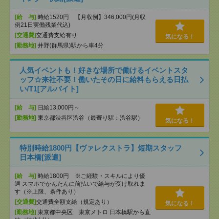
[給 与]
時給1520円 【月収例】346,000円(月収
例21日実働残業代込)
[交通費]
交通費支給有り
気になる！
[勤務地]
井野(群馬県)駅から車4分
人気イベントも！好きな場所で働けるイベントスタ
ッフ☆来社不要！働いたその日に給料もらえる日払
い/T1[アルバイト]
[給 与]
日給13,000円～
[勤務地]
東京都渋谷区渋谷（最寄り駅：渋谷駅）
気になる！
特別時給1800円【ヴァレクストラ】短期スタッフ
日本橋[派遣]
[給 与]
時給1800円 ※ご経験・スキルにより優
遇 スマホでかんたんに前払いで給与が受け取れま
す（※上限、条件あり）
[交通費]
交通費全額支給（規定あり）
気になる！
[勤務地]
東京都中央区 東京メトロ 日本橋駅から直