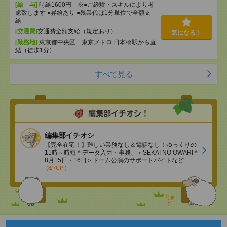
[給 与]
時給1600円 ※●ご経験・スキルにより考
慮致します ●昇給あり ●残業代は1分単位で全額支
給
[交通費]
交通費全額支給（規定あり）
気になる！
[勤務地]
東京都中央区 東京メトロ 日本橋駅から直
結（徒歩1分）
すべて見る
編集部イチオシ
【完全在宅！】難しい業務なし＆電話なし！ゆっくりの
11時～時短＊データ入力・事務、＜SEKAI NO OWARI＊
8月15日・16日＞ドーム公演のサポートバイトなど
(8/7UP!)