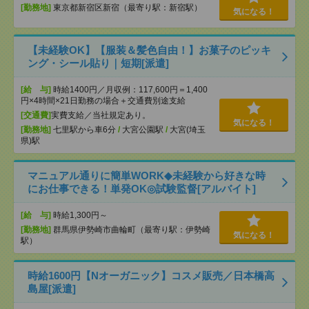
[勤務地]
東京都新宿区新宿（最寄り駅：新宿駅）
気になる！
【未経験OK】【服装＆髪色自由！】お菓子のピッキ
ング・シール貼り｜短期[派遣]
[給 与]
時給1400円／月収例：117,600円＝1,400
円×4時間×21日勤務の場合＋交通費別途支給
[交通費]
実費支給／当社規定あり。
気になる！
[勤務地]
七里駅から車6分
/
大宮公園駅
/
大宮(埼玉
県)駅
マニュアル通りに簡単WORK◆未経験から好きな時
にお仕事できる！単発OK◎試験監督[アルバイト]
[給 与]
時給1,300円～
[勤務地]
群馬県伊勢崎市曲輪町（最寄り駅：伊勢崎
気になる！
駅）
時給1600円【Nオーガニック】コスメ販売／日本橋高
島屋[派遣]