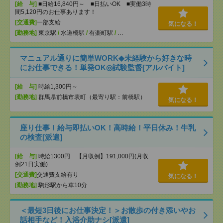
[給 与]
■日給16,840円～ ■日払いOK ■実働3時
間5,120円のお仕事あります！
[交通費]
一部支給
気になる！
[勤務地]
東京駅
/
水道橋駅
/
有楽町駅
/
…
マニュアル通りに簡単WORK◆未経験から好きな時
にお仕事できる！単発OK◎試験監督[アルバイト]
[給 与]
時給1,300円～
[勤務地]
群馬県前橋市表町（最寄り駅：前橋駅）
気になる！
座り仕事！給与即払いOK！高時給！平日休み！牛乳
の検査[派遣]
[給 与]
時給1300円 【月収例】191,000円(月収
例21日実働)
[交通費]
交通費支給有り
気になる！
[勤務地]
駒形駅から車10分
＜最短3日後にお仕事決定！＞お散歩の付き添いやお
話相手など！入浴介助ナシ[派遣]