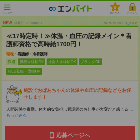
0
メニュー
気になる！
ログイン
NEW
掲載日 :2026
/
08
/
07
No.NTMDNTK04_KM-2
≪17時定時！≫体温・血圧の記録メイン＊看
護師資格で高時給1700円！
職種：
看護師・准看護師
派遣
職種未経験OK
社会人未経験OK
ブランクOK
WEB登録・面接OK
施設でおばあちゃんの体温や血圧の記録などをお任
せします！
人間関係や夜勤、体力的な負担…看護師のお仕事が大変だと感じる
...
もっとみる
応募ページへ