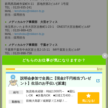
群馬県高崎市栄町4-11 原地所第2ビル6Ｆ 1号室
TEL：0120-935-241
MAIL：
tenshoku@nikken-ts.jp
担当：採用担当
メディカルケア事業部 大宮オフィス
埼玉県さいたま市大宮区吉敷町1-23-1 ONEST大宮吉敷町ビル6F
TEL：0120-989-425
MAIL：
tenshoku@nikken-ts.jp
担当：採用担当
メディカルケア事業部 千葉オフィス
千葉県千葉市中央区富士見2-15-11 IMI千葉富士見ビル6F
TEL：0120-998-758
×
MAIL：
tenshoku@nikken-ts.jp
どちらのお仕事が気になりますか？
担当：採用担当
メディカルケア事業部 柏オフィス
1
/10
千葉県柏市末広町5-19 第12関口ビル7F 705号室
TEL：0120-935-218
説明会参加で全員に【現金2千円相当プレゼ
MAIL：
tenshoku@nikken-ts.jp
ント】生活のお手伝い[派遣]
担当：採用担当
メディカルケア事業部 新宿オフィス
無資格未経験：時給1300円～ ■週払
給与
いOK ■扶養内OK ■日収1万400円
東京都新宿区新宿2-3-10 新宿御苑ビル6階
TEL：0120-457-235
以上
前橋大島駅 / 城東駅 / 江木駅 / …
気になる!
勤務地
MAIL：
tenshoku@nikken-ts.jp
担当：採用担当