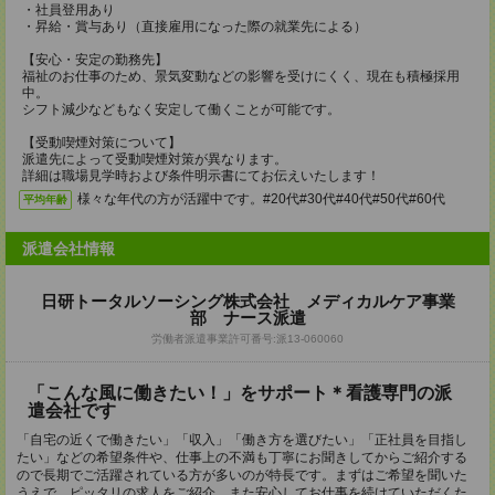
・社員登用あり
・昇給・賞与あり（直接雇用になった際の就業先による）
【安心・安定の勤務先】
福祉のお仕事のため、景気変動などの影響を受けにくく、現在も積極採用
中。
シフト減少などもなく安定して働くことが可能です。
【受動喫煙対策について】
派遣先によって受動喫煙対策が異なります。
詳細は職場見学時および条件明示書にてお伝えいたします！
様々な年代の方が活躍中です。#20代#30代#40代#50代#60代
平均年齢
派遣会社情報
日研トータルソーシング株式会社 メディカルケア事業
部 ナース派遣
労働者派遣事業許可番号:派13-060060
「こんな風に働きたい！」をサポート＊看護専門の派
遣会社です
「自宅の近くで働きたい」「収入」「働き方を選びたい」「正社員を目指し
たい」などの希望条件や、仕事上の不満も丁寧にお聞きしてからご紹介する
ので長期でご活躍されている方が多いのが特長です。まずはご希望を聞いた
うえで、ピッタリの求人をご紹介。また安心してお仕事を続けていただくた