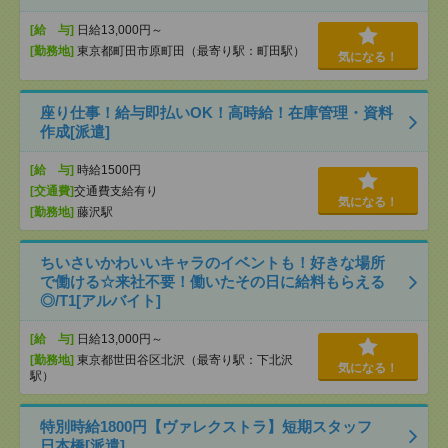
[給 与]
日給13,000円～
[勤務地]
東京都町田市原町田（最寄り駅：町田駅）
気になる！
座り仕事！給与即払いOK！高時給！在庫管理・資料
作成[派遣]
[給 与]
時給1500円
[交通費]
交通費支給有り
気になる！
[勤務地]
藤沢駅
ちいさいかわいいキャラのイベントも！好きな場所
で働ける☆来社不要！働いたその日に給料もらえる
◎/T1[アルバイト]
[給 与]
日給13,000円～
[勤務地]
東京都世田谷区北沢（最寄り駅：下北沢
気になる！
駅）
特別時給1800円【ヴァレクストラ】短期スタッフ
日本橋[派遣]