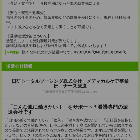
・昇給・賞与あり（直接雇用になった際の就業先による）
【安心・安定の勤務先】
福祉のお仕事のため、景気変動などの影響を受けにくく、現在も積極採用
中。
シフト減少などもなく安定して働くことが可能です。
【受動喫煙対策について】
派遣先によって受動喫煙対策が異なります。
詳細は職場見学時および条件明示書にてお伝えいたします！
様々な年代の方が活躍中です。#20代#30代#40代#50代#60代
平均年齢
派遣会社情報
日研トータルソーシング株式会社 メディカルケア事業
部 ナース派遣
労働者派遣事業許可番号:派13-060060
「こんな風に働きたい！」をサポート＊看護専門の派
遣会社です
「自宅の近くで働きたい」「収入」「働き方を選びたい」「正社員を目指し
たい」などの希望条件や、仕事上の不満も丁寧にお聞きしてからご紹介する
ので長期でご活躍されている方が多いのが特長です。まずはご希望を聞いた
うえで、ピッタリの求人をご紹介。また安心してお仕事を続けていただくた