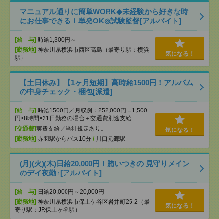
マニュアル通りに簡単WORK◆未経験から好きな時
にお仕事できる！単発OK◎試験監督[アルバイト]
[給 与]
時給1,300円～
[勤務地]
神奈川県横浜市西区高島（最寄り駅：横浜
気になる！
駅）
【土日休み】【1ヶ月短期】高時給1500円！アルバム
の中身チェック・梱包[派遣]
[給 与]
時給1500円／月収例：252,000円＝1,500
円×8時間×21日勤務の場合＋交通費別途支給
[交通費]
実費支給／当社規定あり。
気になる！
[勤務地]
赤羽駅からバス10分
/
川口元郷駅
(月)(火)(木)日給20,000円！賄いつきの 見守りメイン
のデイ夜勤♪[アルバイト]
[給 与]
日給20,000円～20,000円
[勤務地]
神奈川県横浜市保土ケ谷区岩井町25-2（最
気になる！
寄り駅：JR保土ヶ谷駅）