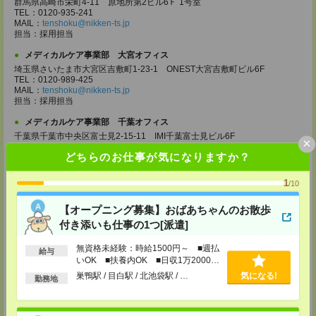
群馬県高崎市栄町4-11 原地所第2ビル6Ｆ 1号室
TEL：0120-935-241
MAIL：
tenshoku@nikken-ts.jp
担当：採用担当
メディカルケア事業部 大宮オフィス
埼玉県さいたま市大宮区吉敷町1-23-1 ONEST大宮吉敷町ビル6F
TEL：0120-989-425
MAIL：
tenshoku@nikken-ts.jp
担当：採用担当
メディカルケア事業部 千葉オフィス
千葉県千葉市中央区富士見2-15-11 IMI千葉富士見ビル6F
×
TEL：0120-998-758
どちらのお仕事が気になりますか？
MAIL：
tenshoku@nikken-ts.jp
担当：採用担当
1
/10
メディカルケア事業部 柏オフィス
千葉県柏市末広町5-19 第12関口ビル7F 705号室
【オープニング募集】おばあちゃんのお散歩
TEL：0120-935-218
付き添いも仕事の1つ[派遣]
MAIL：
tenshoku@nikken-ts.jp
担当：採用担当
無資格未経験：時給1500円～ ■週払
給与
メディカルケア事業部 新宿オフィス
いOK ■扶養内OK ■日収1万2000円
東京都新宿区新宿2-3-10 新宿御苑ビル6階
以上
巣鴨駅 / 目白駅 / 北池袋駅 / …
気になる!
勤務地
TEL：0120-457-235
MAIL：
tenshoku@nikken-ts.jp
担当：採用担当