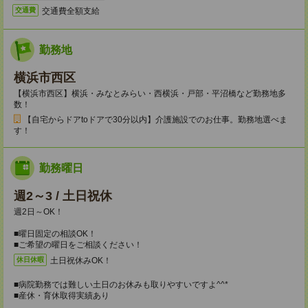
交通費全額支給
交通費
勤務地
横浜市西区
【横浜市西区】横浜・みなとみらい・西横浜・戸部・平沼橋など勤務地多
数！
【自宅からドアtoドアで30分以内】介護施設でのお仕事。勤務地選べま
す！
勤務曜日
週2～3 / 土日祝休
週2日～OK！
■曜日固定の相談OK！
■ご希望の曜日をご相談ください！
土日祝休みOK！
休日休暇
■病院勤務では難しい土日のお休みも取りやすいですよ^^*
■産休・育休取得実績あり