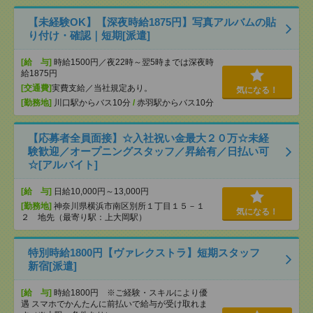
【未経験OK】【深夜時給1875円】写真アルバムの貼
り付け・確認｜短期[派遣]
[給 与]
時給1500円／夜22時～翌5時までは深夜時
給1875円
[交通費]
実費支給／当社規定あり。
気になる！
[勤務地]
川口駅からバス10分
/
赤羽駅からバス10分
【応募者全員面接】☆入社祝い金最大２０万☆未経
験歓迎／オープニングスタッフ／昇給有／日払い可
☆[アルバイト]
[給 与]
日給10,000円～13,000円
[勤務地]
神奈川県横浜市南区別所１丁目１５－１
気になる！
２ 地先（最寄り駅：上大岡駅）
特別時給1800円【ヴァレクストラ】短期スタッフ
新宿[派遣]
[給 与]
時給1800円 ※ご経験・スキルにより優
遇 スマホでかんたんに前払いで給与が受け取れま