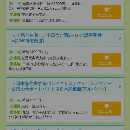
[給 与]
無資格未経験：時給1500円～ ■週払い
OK ■扶養内OK ■日収1万2000円以上
[交通費]
交通費全額支給
気になる！
[勤務地]
巣鴨駅
/
目白駅
/
北池袋駅
/
…
＼！完全在宅！／土日含む週2～OK<講座受付
>@2400円[派遣]
[給 与]
時給2400円＋交
[交通費]
交通費実費支給（当社規定あり）
気になる！
[勤務地]
田町(東京都)駅から徒歩4分
/
三田(東京都)
駅から徒歩7分
＜日本を代表するバンド＊サカナクション＞ツアー
公演のサポートバイト＠日本武道館[アルバイト]
[給 与]
時給1250円～
[交通費]
支給（規定有り）
気になる！
[勤務地]
九段下駅から徒歩5分
/
竹橋駅から徒歩10
分
/
神保町駅から徒歩15分
/
…