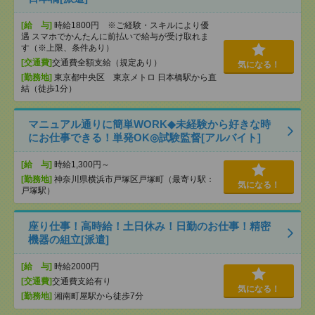
[給 与]
時給1800円 ※ご経験・スキルにより優
遇 スマホでかんたんに前払いで給与が受け取れま
す（※上限、条件あり）
[交通費]
交通費全額支給（規定あり）
気になる！
[勤務地]
東京都中央区 東京メトロ 日本橋駅から直
結（徒歩1分）
マニュアル通りに簡単WORK◆未経験から好きな時
にお仕事できる！単発OK◎試験監督[アルバイト]
[給 与]
時給1,300円～
[勤務地]
神奈川県横浜市戸塚区戸塚町（最寄り駅：
気になる！
戸塚駅）
座り仕事！高時給！土日休み！日勤のお仕事！精密
機器の組立[派遣]
[給 与]
時給2000円
[交通費]
交通費支給有り
気になる！
[勤務地]
湘南町屋駅から徒歩7分