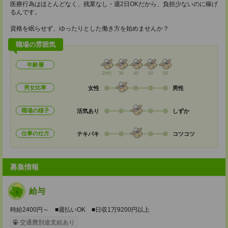
医療行為はほとんどなく、残業なし・週2日OKだから、負担少ないのに稼げ
るんです。
資格を眠らせず、ゆったりとした働き方を始めませんか？
職場の雰囲気
年齢層
20代
30
40
50
60
男女比率
女性
男性
職場の様子
活気あり
しずか
仕事の仕方
テキパキ
コツコツ
募集情報
給与
時給2400円～ ■週払いOK ■日収1万9200円以上
交通費別途支給あり