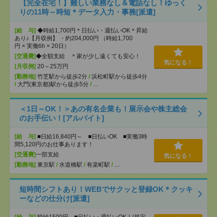
【完全在宅！】難しい業務なし＆電話なし！ゆっく
りの11時～時短＊データ入力・事務[派遣]
[給 与]
◆時給1,700円＊日払い・週払いOK＊昇給
あり♪【月収例】 ・約204,000円 （時給1,700
円 × 実働6h × 20日）
[交通費]
◆全額支給 ＊家が少し遠くても安心！
気になる！
[月収例]
20～25万円
[勤務地]
竹芝駅から徒歩2分
/
浜松町駅から徒歩4分
/
大門(東京都)駅から徒歩5分
/
…
＜1日～OK！＞あの有名企業も！展示会や株主総会
のお手伝い！[アルバイト]
[給 与]
■日給16,840円～ ■日払いOK ■実働3時
間5,120円のお仕事あります！
[交通費]
一部支給
気になる！
[勤務地]
東京駅
/
水道橋駅
/
有楽町駅
/
…
短時間シフトあり！WEBでサクッと登録OK＊クッキ
ーなどの仕分け[派遣]