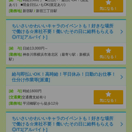
[給 与]
時給1500円 ■日払い・週払いOK！(規定
あり) ■現金日払いもOK(規定あり)
気になる！
[勤務地]
新宿駅
/
新宿三丁目駅
ちいさいかわいいキャラのイベントも！好きな場所
で働ける☆来社不要！働いたその日に給料もらえる
◎/T1[アルバイト]
[給 与]
日給13,000円～
[勤務地]
神奈川県横浜市港北区（最寄り駅：新横浜
気になる！
駅）
給与即払いOK！高時給！平日休み！日勤のお仕事！
仕分け作業等[派遣]
[給 与]
時給1600円
[交通費]
交通費支給有り
気になる！
[勤務地]
平沼橋駅から徒歩12分
ちいさいかわいいキャラのイベントも！好きな場所
で働ける☆来社不要！働いたその日に給料もらえる
◎/T1[アルバイト]