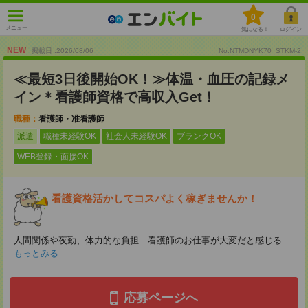
0
メニュー
気になる！
ログイン
NEW
掲載日 :2026
/
08
/
06
No.NTMDNYK70_STKM-2
≪最短3日後開始OK！≫体温・血圧の記録メ
イン＊看護師資格で高収入Get！
職種：
看護師・准看護師
派遣
職種未経験OK
社会人未経験OK
ブランクOK
WEB登録・面接OK
看護資格活かしてコスパよく稼ぎませんか！
人間関係や夜勤、体力的な負担…看護師のお仕事が大変だと感じる
...
もっとみる
応募ページへ