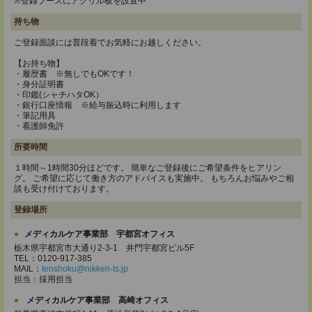
※登録ブースにアクリル板を設置中
持ち物
ご登録面談には普段着でお気軽にお越しください。
【お持ち物】
・履歴書 ※無しでもOKです！
・身分証明書
・印鑑(シャチハタOK）
・銀行口座情報 ※給与振込時に利用します
・筆記用具
・看護師免許
所要時間
１時間～1時間30分ほどです。 簡単なご登録後にご希望条件をヒアリン
グ。 ご希望に応じて働き方のアドバイスも実施中。 もちろんお悩みやご相
談も受け付けております。
登録場所
メディカルケア事業部 宇都宮オフィス
栃木県宇都宮市大通り2-3-1 井門宇都宮ビル5F
TEL：0120-917-385
MAIL：
tenshoku@nikken-ts.jp
担当：採用担当
メディカルケア事業部 高崎オフィス