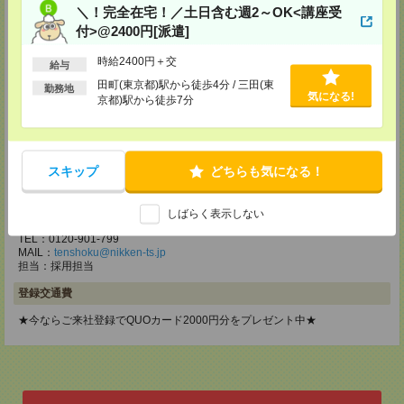
メディカルケア事業部 立川事業部
＼！完全在宅！／土日含む週2～OK<講座受
東京都立川市錦町1-12-14
付>@2400円[派遣]
TEL：0120-934-200
MAIL：
tenshoku@nikken-ts.jp
時給2400円＋交
給与
担当：採用担当
田町(東京都)駅から徒歩4分 / 三田(東
勤務地
メディカルケア事業部 町田オフィス
気になる!
京都)駅から徒歩7分
東京都町田市森野1-7-23 大樹生命町田ビル6F
TEL：0120-453-285
MAIL：
tenshoku@nikken-ts.jp
担当：採用担当
スキップ
どちらも気になる！
メディカルケア事業部 横浜オフィス
神奈川県横浜市保土ケ谷区神戸町134 横浜ビジネスパークサウスタワー
しばらく表示しない
2F B区画
TEL：0120-901-799
MAIL：
tenshoku@nikken-ts.jp
担当：採用担当
登録交通費
★今ならご来社登録でQUOカード2000円分をプレゼント中★