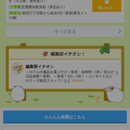
す（※上限、条件あり）
[交通費]
交通費全額支給（規定あり）
気になる！
[勤務地]
新宿三丁目駅から徒歩2分
/
新宿(東京メト
ロ)駅
すべて見る
編集部イチオシ
＜ホテルの備品を運ぶだけ＞単発・短時間～OK／安心の
日給保障＊夜勤、＜単発＊1日～OK！＞コンサートなど
のグッズ販売スタッフ＊など
(8/6UP!)
かんたん検索はこちら