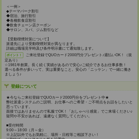
＜一例＞
◆テーマパーク割引
◆宿泊、旅行割引
◆各種飲食店割引
◆飲食チェーン店クーポン
◆サロン、スパ、ジム割引など
【受動喫煙対策について】
派遣先により受動喫煙対策が異なります。
詳細は職場見学時及び条件明示書にて通知致します。
ご来社登録でQUOカード2000円分プレゼント♪週払いOK！（規
ポイント！
定あり）
☆1981年創業。長く続く実績があるので安心♪ご紹介できるお仕事多数！
選べる条件が多いって、実は重要なこと。安心の「ニッケン」で一緒に働き
ましょう♪
登録について
★今ならご来社登録でQUOカード2000円分をプレゼント中★
弊社派遣システムのご説明、お仕事へのご希望・ご不明点をお話をしたいと
思っています。
面接ではありませんので私服でOK！「おしゃべり感覚」でご来場ください♪
疑問や不安があれば、遠慮なく質問してください。
■受付時間
9:00～18:00（月～金）
※上記以外でもお気軽に、場所・日程等ご相談下さい！