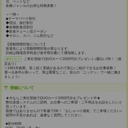
児、ペットなど
各種ジャンルのお得な特典多数！
＜一例＞
◆テーマパーク割引
◆宿泊、旅行割引
◆各種飲食店割引
◆飲食チェーン店クーポン
◆サロン、スパ、ジム割引など
【受動喫煙対策について】
派遣先により受動喫煙対策が異なります。
詳細は職場見学時及び条件明示書にて通知致します。
ご来社登録でQUOカード2000円分プレゼント♪週払いOK！（規
ポイント！
定あり）
☆1981年創業。長く続く実績があるので安心♪ご紹介できるお仕事多数！
選べる条件が多いって、実は重要なこと。安心の「ニッケン」で一緒に働き
ましょう♪
登録について
★今ならご来社登録でQUOカード2000円分をプレゼント中★
弊社派遣システムのご説明、お仕事へのご希望・ご不明点をお話をしたいと
思っています。
面接ではありませんので私服でOK！「おしゃべり感覚」でご来場ください♪
疑問や不安があれば、遠慮なく質問してください。
■受付時間