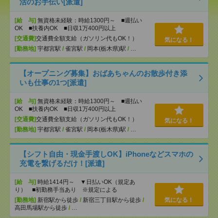
活のお手伝い[派遣]
[給 与]
無資格未経験：時給1300円～ ■週払い
OK ■扶養内OK ■日収1万400円以上
[交通費]
交通費全額支給（ガソリン代もOK！）
気になる！
[勤務地]
宇都宮駅
/
雀宮駅
/
岡本(栃木県)駅
/
…
【オープニング募集】おばあちゃんのお散歩付き添
いも仕事の1つ[派遣]
[給 与]
無資格未経験：時給1300円～ ■週払い
OK ■扶養内OK ■日収1万400円以上
[交通費]
交通費全額支給（ガソリン代もOK！）
気になる！
[勤務地]
宇都宮駅
/
雀宮駅
/
岡本(栃木県)駅
/
…
【シフト自由・現金手渡しOK】iPhoneなどスマホの
充電を繋げるだけ！[派遣]
[給 与]
時給1414円～ ▼日払いOK（規定あ
り） ■初勤務手当あり ※規定による
[勤務地]
新宿駅から徒歩
/
新宿三丁目駅から徒歩
/
気になる！
高田馬場駅から徒歩
/
…