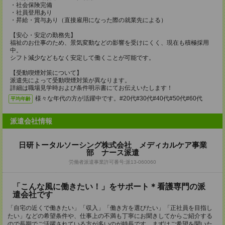
・社会保険完備
・社員登用あり
・昇給・賞与あり（直接雇用になった際の就業先による）
【安心・安定の勤務先】
福祉のお仕事のため、景気変動などの影響を受けにくく、現在も積極採用
中。
シフト減少などもなく安定して働くことが可能です。
【受動喫煙対策について】
派遣先によって受動喫煙対策が異なります。
詳細は職場見学時および条件明示書にてお伝えいたします！
様々な年代の方が活躍中です。#20代#30代#40代#50代#60代
平均年齢
派遣会社情報
日研トータルソーシング株式会社 メディカルケア事業
部 ナース派遣
労働者派遣事業許可番号:派13-060060
「こんな風に働きたい！」をサポート＊看護専門の派
遣会社です
「自宅の近くで働きたい」「収入」「働き方を選びたい」「正社員を目指し
たい」などの希望条件や、仕事上の不満も丁寧にお聞きしてからご紹介する
ので長期でご活躍されている方が多いのが特長です。まずはご希望を聞いた