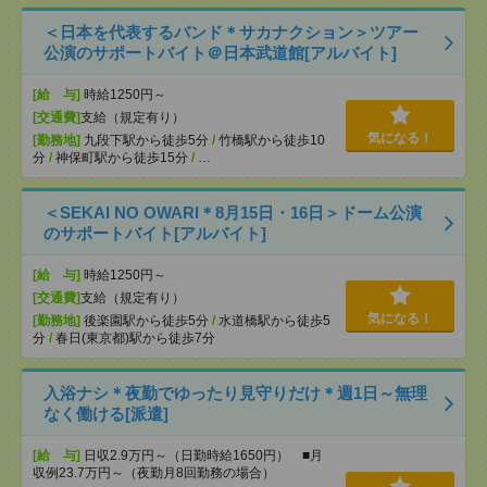
＜日本を代表するバンド＊サカナクション＞ツアー
公演のサポートバイト＠日本武道館[アルバイト]
[給 与]
時給1250円～
[交通費]
支給（規定有り）
気になる！
[勤務地]
九段下駅から徒歩5分
/
竹橋駅から徒歩10
分
/
神保町駅から徒歩15分
/
…
＜SEKAI NO OWARI＊8月15日・16日＞ドーム公演
のサポートバイト[アルバイト]
[給 与]
時給1250円～
[交通費]
支給（規定有り）
気になる！
[勤務地]
後楽園駅から徒歩5分
/
水道橋駅から徒歩5
分
/
春日(東京都)駅から徒歩7分
入浴ナシ＊夜勤でゆったり見守りだけ＊週1日～無理
なく働ける[派遣]
[給 与]
日収2.9万円～（日勤時給1650円） ■月
収例23.7万円～（夜勤月8回勤務の場合）