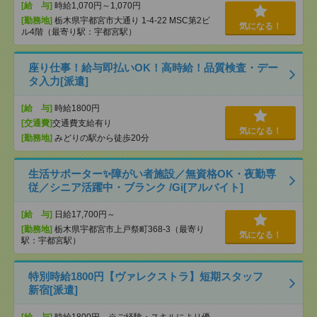
[給 与]
時給1,070円～1,070円
[勤務地]
栃木県宇都宮市大通り 1-4-22 MSC第2ビ
気になる！
ル4階（最寄り駅：宇都宮駅）
座り仕事！給与即払いOK！高時給！品質検査・デー
タ入力[派遣]
[給 与]
時給1800円
[交通費]
交通費支給有り
気になる！
[勤務地]
みどりの駅から徒歩20分
生活サポーター✨障がい者施設／無資格OK・夜勤専
従／シニア活躍中・ブランク /Gi[アルバイト]
[給 与]
日給17,700円～
[勤務地]
栃木県宇都宮市上戸祭町368-3（最寄り
気になる！
駅：宇都宮駅）
特別時給1800円【ヴァレクストラ】短期スタッフ
新宿[派遣]