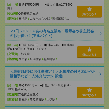
[給 与]
日給1万5000円～ ■最大で日給2万8500
円！
[交通費]
交通費規定支給
気になる！
[勤務地]
横浜駅
/
みなとみらい駅
/
西横浜駅
/
…
＜1日～OK！＞あの有名企業も！展示会や株主総会
のお手伝い！[アルバイト]
[給 与]
■日給16,840円～ ■日払いOK ■実働3時
間5,120円のお仕事あります！
[交通費]
一部支給
気になる！
[勤務地]
東京駅
/
水道橋駅
/
有楽町駅
/
…
＜最短3日後にお仕事決定！＞お散歩の付き添いやお
話相手など！入浴介助ナシ[派遣]
[給 与]
時給1500円～ ■日払いOK（規定あり）
※即日払い不可
[交通費]
交通費全額支給
気になる！
[勤務地]
日立駅
/
常陸多賀駅
/
大甕駅
/
…