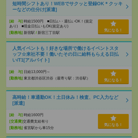
短時間シフトあり！WEBでサクッと登録OK＊クッキ
ーなどの仕分け[派遣]
[給 与]
時給1500円 ■日払い・週払いOK！(規定
あり) ■現金日払いもOK(規定あり)
気になる！
[勤務地]
新宿駅
/
新宿三丁目駅
人気イベントも！好きな場所で働けるイベントスタ
ッフ☆来社不要！働いたその日に給料もらえる日払
い/T1[アルバイト]
[給 与]
日給13,000円～
[勤務地]
東京都渋谷区渋谷（最寄り駅：渋谷駅）
気になる！
高時給！車通勤OK！土日休み！検査、PC入力など
[派遣]
[給 与]
時給1600円
[交通費]
交通費支給有り
気になる！
[勤務地]
雀宮駅から車15分