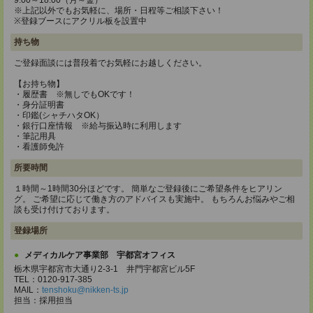
9:00～18:00（月～金）
※上記以外でもお気軽に、場所・日程等ご相談下さい！
※登録ブースにアクリル板を設置中
持ち物
ご登録面談には普段着でお気軽にお越しください。
【お持ち物】
・履歴書 ※無しでもOKです！
・身分証明書
・印鑑(シャチハタOK）
・銀行口座情報 ※給与振込時に利用します
・筆記用具
・看護師免許
所要時間
１時間～1時間30分ほどです。 簡単なご登録後にご希望条件をヒアリン
グ。 ご希望に応じて働き方のアドバイスも実施中。 もちろんお悩みやご相
談も受け付けております。
登録場所
メディカルケア事業部 宇都宮オフィス
栃木県宇都宮市大通り2-3-1 井門宇都宮ビル5F
TEL：0120-917-385
MAIL：
tenshoku@nikken-ts.jp
担当：採用担当