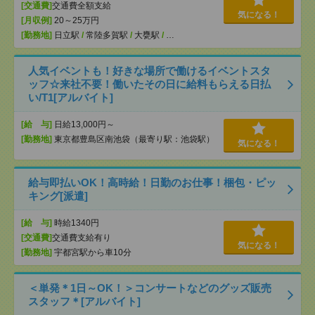
[交通費]
交通費全額支給
気になる！
[月収例]
20～25万円
[勤務地]
日立駅
/
常陸多賀駅
/
大甕駅
/
…
人気イベントも！好きな場所で働けるイベントスタ
ッフ☆来社不要！働いたその日に給料もらえる日払
い/T1[アルバイト]
[給 与]
日給13,000円～
[勤務地]
東京都豊島区南池袋（最寄り駅：池袋駅）
気になる！
給与即払いOK！高時給！日勤のお仕事！梱包・ピッ
キング[派遣]
[給 与]
時給1340円
[交通費]
交通費支給有り
気になる！
[勤務地]
宇都宮駅から車10分
＜単発＊1日～OK！＞コンサートなどのグッズ販売
スタッフ＊[アルバイト]