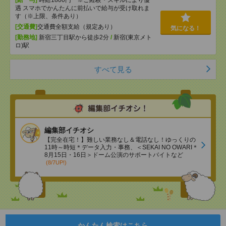
[給 与]
時給1800円 ※ご経験・スキルにより優
遇 スマホでかんたんに前払いで給与が受け取れま
す（※上限、条件あり）
[交通費]
交通費全額支給（規定あり）
気になる！
[勤務地]
新宿三丁目駅から徒歩2分
/
新宿(東京メト
ロ)駅
すべて見る
編集部イチオシ
【完全在宅！】難しい業務なし＆電話なし！ゆっくりの
11時～時短＊データ入力・事務、＜SEKAI NO OWARI＊
8月15日・16日＞ドーム公演のサポートバイトなど
(8/7UP!)
かんたん検索はこちら