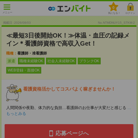
0
メニュー
気になる！
ログイン
掲載日 :2026
/
08
/
03
No.NTMDNUY15_STKM-2
≪最短3日後開始OK！≫体温・血圧の記録メ
イン＊看護師資格で高収入Get！
職種：
看護師・准看護師
派遣
職種未経験OK
社会人未経験OK
ブランクOK
WEB登録・面接OK
看護資格活かしてコスパよく稼ぎませんか！
人間関係や夜勤、体力的な負担…看護師のお仕事が大変だと感じる
...
もっとみる
応募ページへ