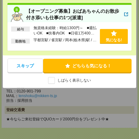
担当：採用担当
【オープニング募集】おばあちゃんのお散歩
メディカルケア事業部 立川事業部
付き添いも仕事の1つ[派遣]
東京都立川市錦町1-12-14
TEL：0120-934-200
MAIL：
tenshoku@nikken-ts.jp
無資格未経験：時給1300円～ ■週払
給与
担当：採用担当
いOK ■扶養内OK ■日収1万400円
以上
宇都宮駅 / 雀宮駅 / 岡本(栃木県)駅 / …
気になる!
勤務地
メディカルケア事業部 町田オフィス
東京都町田市森野1-7-23 大樹生命町田ビル6F
TEL：0120-453-285
MAIL：
tenshoku@nikken-ts.jp
スキップ
どちらも気になる！
担当：採用担当
メディカルケア事業部 横浜オフィス
しばらく表示しない
神奈川県横浜市保土ケ谷区神戸町134 横浜ビジネスパークサウスタワー
2F B区画
TEL：0120-901-799
MAIL：
tenshoku@nikken-ts.jp
担当：採用担当
登録交通費
★今ならご来社登録でQUOカード2000円分をプレゼント中★