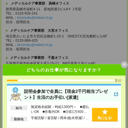
メディカルケア事業部 高崎オフィス
群馬県高崎市栄町4-11 原地所第2ビル6Ｆ 1号室
TEL：0120-935-241
MAIL：
tenshoku@nikken-ts.jp
担当：採用担当
メディカルケア事業部 大宮オフィス
埼玉県さいたま市大宮区吉敷町1-23-1 ONEST大宮吉敷町ビル6F
TEL：0120-989-425
MAIL：
tenshoku@nikken-ts.jp
担当：採用担当
メディカルケア事業部 千葉オフィス
×
千葉県千葉市中央区富士見2-15-11 IMI千葉富士見ビル6F
TEL：0120-998-758
どちらのお仕事が気になりますか？
MAIL：
tenshoku@nikken-ts.jp
担当：採用担当
1
/10
メディカルケア事業部 柏オフィス
千葉県柏市末広町5-19 第12関口ビル7F 705号室
説明会参加で全員に【現金2千円相当プレゼ
TEL：0120-935-218
ント】生活のお手伝い[派遣]
MAIL：
tenshoku@nikken-ts.jp
担当：採用担当
無資格未経験：時給1300円～ ■週払
給与
いOK ■扶養内OK ■日収1万400円
メディカルケア事業部 新宿オフィス
以上
東京都新宿区新宿2-3-10 新宿御苑ビル6階
宇都宮駅 / 雀宮駅 / 岡本(栃木県)駅 / …
気になる!
勤務地
TEL：0120-457-235
MAIL：
tenshoku@nikken-ts.jp