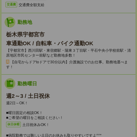
交通費全額支給
交通費
勤務地
栃木県宇都宮市
車通勤OK / 自転車・バイク通勤OK
【宇都宮市】西川田駅・東宿郷駅・陽東３丁目駅・平石中央小学校前駅・清
原地区市民センター前駅など勤務地多数！
【自宅からドアtoドアで30分以内】介護施設でのお仕事。勤務地選べま
す！
勤務曜日
週2～3 / 土日祝休
週2日～OK！
■曜日固定の相談OK！
■ご希望の曜日をご相談ください！
土日祝休みOK！
休日休暇
■病院勤務では難しい土日のお休みも取りやすいですよ^^*