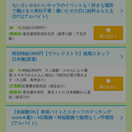
ちいさいかわいいキャラのイベントも！好きな場所
で働ける☆来社不要！働いたその日に給料もらえる
◎/T1[アルバイト]
[給 与]
日給13,000円～
[勤務地]
東京都世田谷区北沢（最寄り駅：下北沢
気になる！
駅）
特別時給1800円【ヴァレクストラ】短期スタッフ
日本橋[派遣]
[給 与]
時給1800円 ※ご経験・スキルにより優
遇 スマホでかんたんに前払いで給与が受け取れま
す（※上限、条件あり）
[交通費]
交通費全額支給（規定あり）
気になる！
[勤務地]
東京都中央区 東京メトロ 日本橋駅から直
結（徒歩1分）
【未経験OK】単発バイトとスタッフのマッチング
work★週3～4日勤務！時短勤務で無理なく♪/宇都宮
[アルバイト]