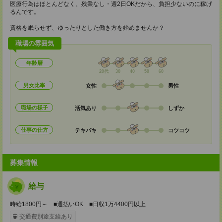
医療行為はほとんどなく、残業なし・週2日OKだから、負担少ないのに稼げ
るんです。
資格を眠らせず、ゆったりとした働き方を始めませんか？
職場の雰囲気
年齢層
20代
30
40
50
60
男女比率
女性
男性
職場の様子
活気あり
しずか
仕事の仕方
テキパキ
コツコツ
募集情報
給与
時給1800円～ ■週払いOK ■日収1万4400円以上
交通費別途支給あり