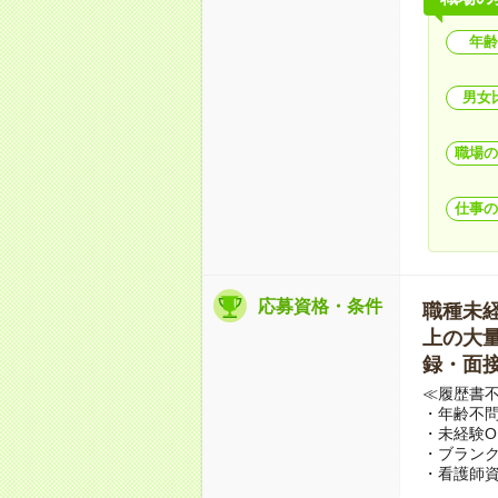
年齢
男女
職場の
仕事の
応募資格・条件
職種未経験
上の大量募
録・面接
≪履歴書
・年齢不問
・未経験O
・ブランク
・看護師