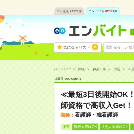
エン派遣
71573
件
エン バイト
82531
件
0
気になるリスト
保存した希
バイトTOP
関東
神奈川県
中区
≪最
掲載日 :
2026
/
08
/
01
≪最短3日後開始OK
師資格で高収入Get！
看護師・准看護師
職種：
派遣
職種未経験OK
社会人未経験OK