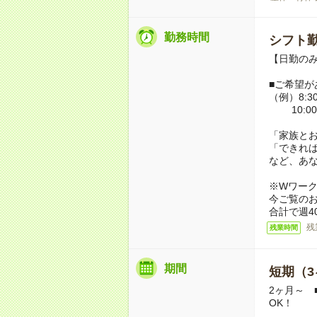
勤務時間
シフト勤
【日勤のみ】
■ご希望が
（例）8:30
10:00
「家族と
「できれ
など、あ
※Wワー
今ご覧の
合計で週4
残
残業時間
期間
短期（3
2ヶ月～ 
OK！