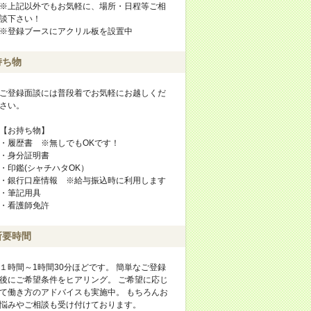
※上記以外でもお気軽に、場所・日程等ご相
談下さい！
※登録ブースにアクリル板を設置中
持ち物
ご登録面談には普段着でお気軽にお越しくだ
さい。
【お持ち物】
・履歴書 ※無しでもOKです！
・身分証明書
・印鑑(シャチハタOK）
・銀行口座情報 ※給与振込時に利用します
・筆記用具
・看護師免許
所要時間
１時間～1時間30分ほどです。 簡単なご登録
後にご希望条件をヒアリング。 ご希望に応じ
て働き方のアドバイスも実施中。 もちろんお
悩みやご相談も受け付けております。