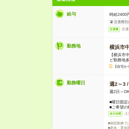
給与
時給2400
交通費別
交通
交通費
勤務地
横浜市
【横浜市
ど勤務地
【自宅か
勤務曜日
週2～3 
週2日～O
■曜日固定
■ご希望の
土
休日休暇
■病院勤務で
■産休・育休