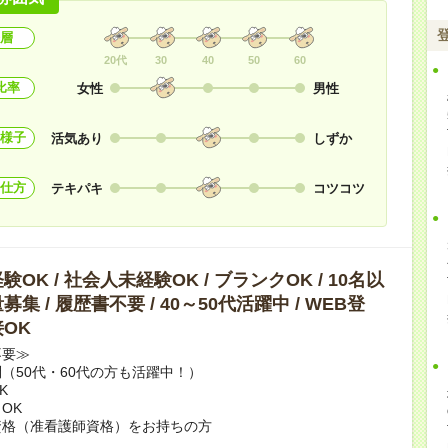
層
20代
30
40
50
60
比率
女性
男性
様子
活気あり
しずか
仕方
テキパキ
コツコツ
OK / 社会人未経験OK / ブランクOK / 10名以
集 / 履歴書不要 / 40～50代活躍中 / WEB登
OK
不要≫
（50代・60代の方も活躍中！）
K
OK
資格（准看護師資格）をお持ちの方