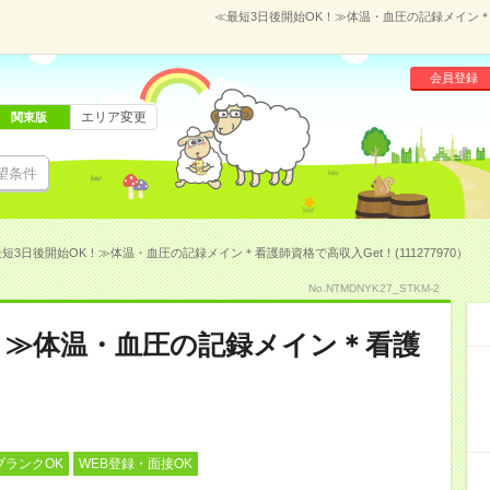
≪最短3日後開始OK！≫体温・血圧の記録メイン＊看護
会員登録
エリア変更
関東版
望条件
短3日後開始OK！≫体温・血圧の記録メイン＊看護師資格で高収入Get！(111277970）
No.NTMDNYK27_STKM-2
！≫体温・血圧の記録メイン＊看護
ブランクOK
WEB登録・面接OK