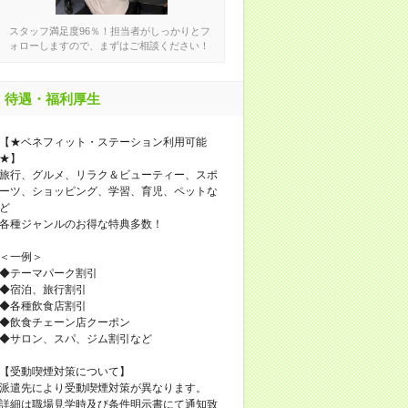
スタッフ満足度96％！担当者がしっかりとフ
ォローしますので、まずはご相談ください！
待遇・福利厚生
【★ベネフィット・ステーション利用可能
★】
旅行、グルメ、リラク＆ビューティー、スポ
ーツ、ショッピング、学習、育児、ペットな
ど
各種ジャンルのお得な特典多数！
＜一例＞
◆テーマパーク割引
◆宿泊、旅行割引
◆各種飲食店割引
◆飲食チェーン店クーポン
◆サロン、スパ、ジム割引など
【受動喫煙対策について】
派遣先により受動喫煙対策が異なります。
詳細は職場見学時及び条件明示書にて通知致