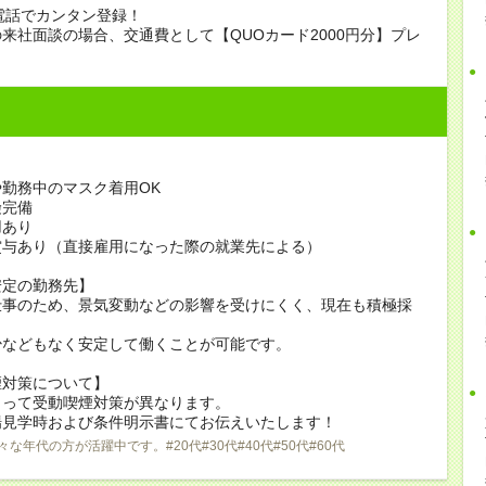
電話でカンタン登録！
来社面談の場合、交通費として【QUOカード2000円分】プレ
勤務中のマスク着用OK
険完備
用あり
賞与あり（直接雇用になった際の就業先による）
安定の勤務先】
仕事のため、景気変動などの影響を受けにくく、現在も積極採
少などもなく安定して働くことが可能です。
煙対策について】
よって受動喫煙対策が異なります。
場見学時および条件明示書にてお伝えいたします！
々な年代の方が活躍中です。#20代#30代#40代#50代#60代