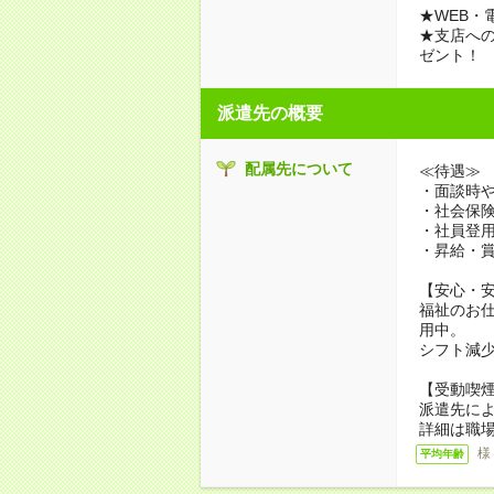
★WEB・
★支店への
ゼント！
派遣先の概要
配属先について
≪待遇≫
・面談時や
・社会保
・社員登
・昇給・
【安心・
福祉のお
用中。
シフト減
【受動喫
派遣先に
詳細は職
様
平均年齢