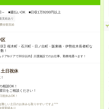
円～ ■週払いOK ■日収1万9200円以上
途支給あり
費全額支給
中区
中区】桜木町・石川町・日ノ出町・阪東橋・伊勢佐木長者町な
多数！
らドアtoドアで30分以内】介護施設でのお仕事。勤務地選べます！
/ 土日祝休
K！
の相談OK！
曜日をご相談ください！
日祝休みOK！
は難しい土日のお休みも取りやすいですよ^^*
取得実績あり