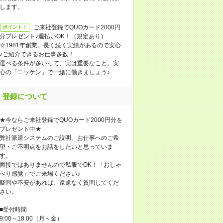
します。
ご来社登録でQUOカード2000円
ポイント！
分プレゼント♪週払いOK！（規定あり）
☆1981年創業。長く続く実績があるので安心
♪ご紹介できるお仕事多数！
選べる条件が多いって、実は重要なこと。安
心の「ニッケン」で一緒に働きましょう♪
登録について
★今ならご来社登録でQUOカード2000円分を
プレゼント中★
弊社派遣システムのご説明、お仕事へのご希
望・ご不明点をお話をしたいと思っていま
す。
面接ではありませんので私服でOK！「おしゃ
べり感覚」でご来場ください♪
疑問や不安があれば、遠慮なく質問してくだ
さい。
■受付時間
9:00～18:00（月～金）