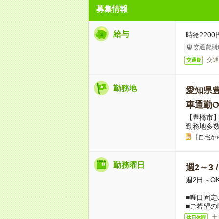
募集情報
給与
時給2200
交通費別
交通
交通費
勤務地
愛知県
車通勤O
【豊橋市】
勤務地多
【自宅か
勤務曜日
週2～3 
週2日～O
■曜日固定
■ご希望の
土
休日休暇