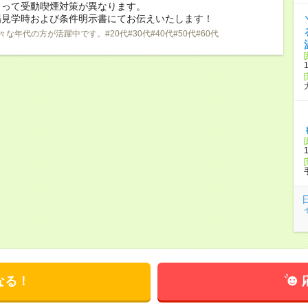
よって受動喫煙対策が異なります。
場見学時および条件明示書にてお伝えいたします！
々な年代の方が活躍中です。#20代#30代#40代#50代#60代
なる！