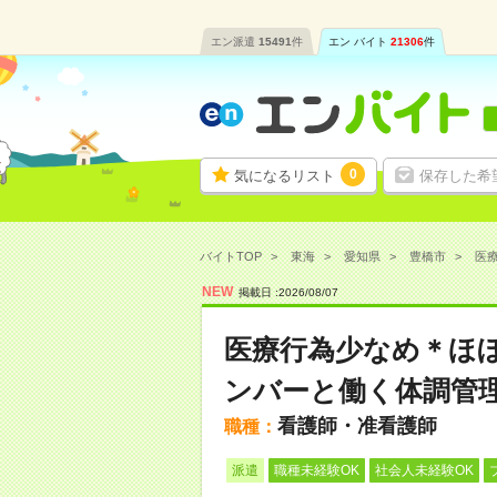
エン派遣
15491
件
エン バイト
21306
件
0
気になるリスト
保存した希
バイトTOP
東海
愛知県
豊橋市
医療
NEW
掲載日 :
2026
/
08
/
07
医療行為少なめ＊ほ
ンバーと働く体調管
看護師・准看護師
職種：
派遣
職種未経験OK
社会人未経験OK