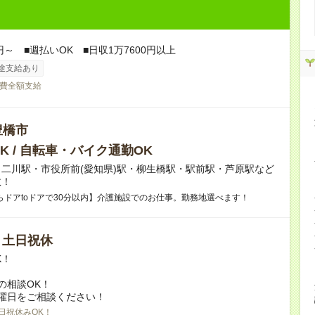
円～ ■週払いOK ■日収1万7600円以上
途支給あり
費全額支給
豊橋市
K / 自転車・バイク通勤OK
二川駅・市役所前(愛知県)駅・柳生橋駅・駅前駅・芦原駅など
数！
らドアtoドアで30分以内】介護施設でのお仕事。勤務地選べます！
/ 土日祝休
K！
の相談OK！
曜日をご相談ください！
日祝休みOK！