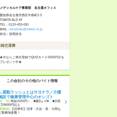
メディカルケア事業部 名古屋オフィス
愛知県名古屋市西区牛島町2-5
TOMITA.BLD 4F
TEL：0120-455-091
MAIL：
tenshoku@nikken-ts.jp
担当：採用担当
登録交通費
★今ならご来社登録でQUOカード2000円分を
プレゼント中★
この会社のその他のバイト情報
＼通勤ラッシュとはサヨナラ／介護
施設で健康管理中心のオシゴト
[給 与]
時給2450円～ ■週払いOK ■日収
1万9600円以上
[勤務地]
【沼津市】沼津・片浜・原・大岡な
ど勤務地多数！