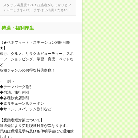
スタッフ満足度96％！担当者がしっかりとフ
ォローしますので、まずはご相談ください！
待遇・福利厚生
【★ベネフィット・ステーション利用可能
★】
旅行、グルメ、リラク＆ビューティー、スポ
ーツ、ショッピング、学習、育児、ペットな
ど
各種ジャンルのお得な特典多数！
＜一例＞
◆テーマパーク割引
◆宿泊、旅行割引
◆各種飲食店割引
◆飲食チェーン店クーポン
◆サロン、スパ、ジム割引など
【受動喫煙対策について】
派遣先により受動喫煙対策が異なります。
詳細は職場見学時及び条件明示書にて通知致
します。