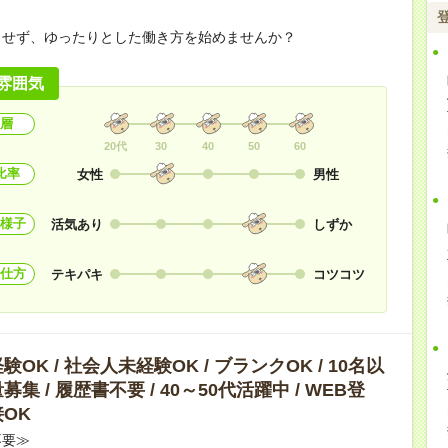
らせず、ゆったりとした働き方を始めませんか？
雰囲気
層
20代
30
40
50
60
比率
女性
男性
様子
活気あり
しずか
仕方
テキパキ
コツコツ
OK / 社会人未経験OK / ブランクOK / 10名以
集 / 履歴書不要 / 40～50代活躍中 / WEB登
OK
不要≫