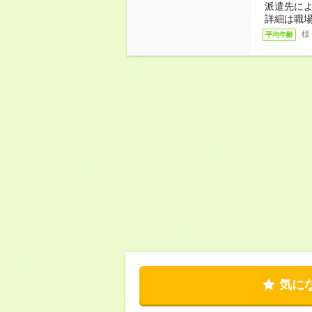
派遣先に
詳細は職
様
平均年齢
気に