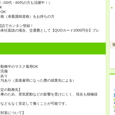
（50代・60代の方も活躍中！）
K
OK
資格（准看護師資格）をお持ちの方
電話でカンタン登録！
来社面談の場合、交通費として【QUOカード2000円分】プレ
勤務中のマスク着用OK
険完備
用あり
賞与あり（直接雇用になった際の就業先による）
安定の勤務先】
仕事のため、景気変動などの影響を受けにくく、現在も積極採
少などもなく安定して働くことが可能です。
煙対策について】