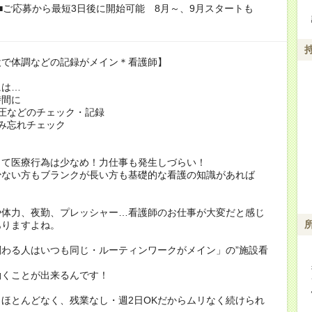
■ご応募から最短3日後に開始可能 8月～、9月スタートも
設で体調などの記録がメイン＊看護師】
には…
時間に
圧などのチェック・記録
み忘れチェック
って医療行為は少なめ！力仕事も発生しづらい！
少ない方もブランクが長い方も基礎的な看護の知識があれば
や体力、夜勤、プレッシャー…看護師のお仕事が大変だと感じ
ありますよね。
関わる人はいつも同じ・ルーティンワークがメイン」の”施設看
働くことが出来るんです！
ほとんどなく、残業なし・週2日OKだからムリなく続けられ