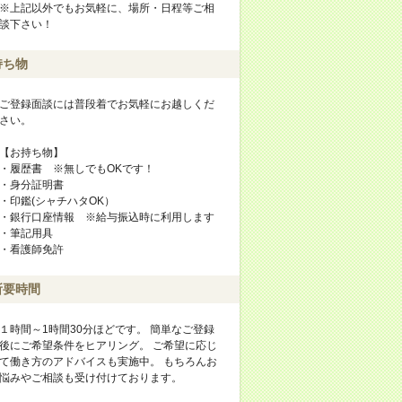
※上記以外でもお気軽に、場所・日程等ご相
談下さい！
持ち物
ご登録面談には普段着でお気軽にお越しくだ
さい。
【お持ち物】
・履歴書 ※無しでもOKです！
・身分証明書
・印鑑(シャチハタOK）
・銀行口座情報 ※給与振込時に利用します
・筆記用具
・看護師免許
所要時間
１時間～1時間30分ほどです。 簡単なご登録
後にご希望条件をヒアリング。 ご希望に応じ
て働き方のアドバイスも実施中。 もちろんお
悩みやご相談も受け付けております。