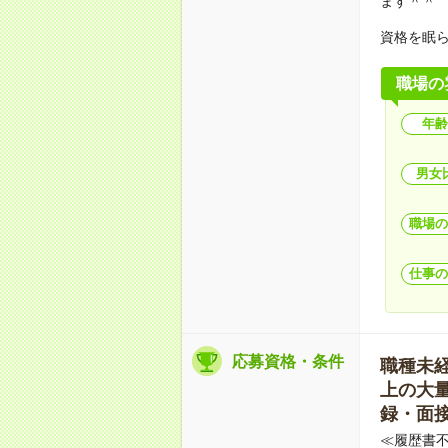
ます＾＾
資格を眠
職場の
年齢
男女
職場の
仕事の
応募資格・条件
職種未経験
上の大量募
録・面接
≪履歴書