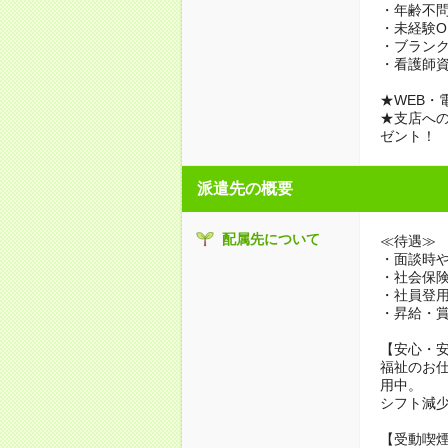
・年齢不問
・未経験O
・ブランク
・看護師
★WEB・
★支店への
ゼント！
派遣先の概要
配属先について
≪待遇≫
・面談時や
・社会保
・社員登
・昇給・
【安心・
福祉のお
用中。
シフト減
【受動喫