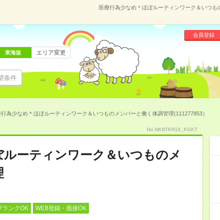
医療行為少なめ＊ほぼルーティンワーク＆いつものメ
会員登録
エリア変更
東海版
望条件
行為少なめ＊ほぼルーティンワーク＆いつものメンバーと働く体調管理(111277853）
No.NKNTKR16_KGKT
ぼルーティンワーク＆いつものメ
理
ブランクOK
WEB登録・面接OK