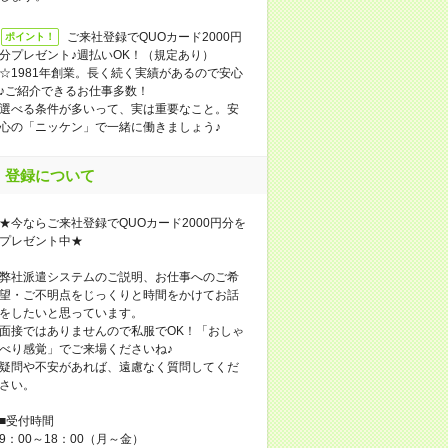
ご来社登録でQUOカード2000円
ポイント！
分プレゼント♪週払いOK！（規定あり）
☆1981年創業。長く続く実績があるので安心
♪ご紹介できるお仕事多数！
選べる条件が多いって、実は重要なこと。安
心の「ニッケン」で一緒に働きましょう♪
登録について
★今ならご来社登録でQUOカード2000円分を
プレゼント中★
弊社派遣システムのご説明、お仕事へのご希
望・ご不明点をじっくりと時間をかけてお話
をしたいと思っています。
面接ではありませんので私服でOK！「おしゃ
べり感覚」でご来場くださいね♪
疑問や不安があれば、遠慮なく質問してくだ
さい。
■受付時間
9：00～18：00（月～金）