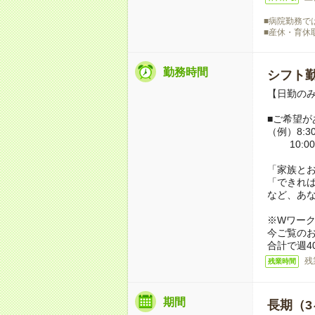
■病院勤務で
■産休・育休
勤務時間
シフト勤
【日勤のみ】
■ご希望が
（例）8:30
10:00
「家族と
「できれ
など、あ
※Wワー
今ご覧の
合計で週4
残
残業時間
期間
長期（3