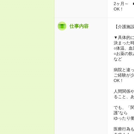
2ヶ月～ 
OK！
仕事内容
【介護施
▼具体的
決まった
○体温、血
○お薬の飲
など
病院と違
ご経験が
OK！
人間関係
ること、
でも、「
護”なら
ゆったり
医療行為も