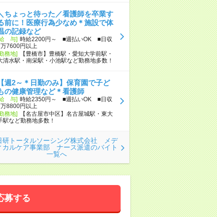
＼ちょっと待った／看護師を卒業す
る前に！医療行為少なめ＊施設で体
温の記録など
[給 与]
時給2200円～ ■週払いOK ■日収
1万7600円以上
[勤務地]
【豊橋市】豊橋駅・愛知大学前駅・
大清水駅・南栄駅・小池駅など勤務地多数！
【週2～＊日勤のみ】保育園で子ど
もの健康管理など＊看護師
[給 与]
時給2350円～ ■週払いOK ■日収
1万8800円以上
[勤務地]
【名古屋市中区】名古屋城駅・東大
手駅など勤務地多数！
日研トータルソーシング株式会社 メデ
ィカルケア事業部 ナース派遣のバイト
一覧へ
応募する