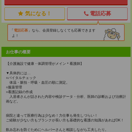
気になる！
電話応募
電話応募
なら、会員登録しなくても応募できます
よ！
お仕事の概要
【介護施設で健康・体調管理がメイン＊看護師】
▼具体的には…
○バイタルチェック
体温・脈拍・呼吸・血圧の順に測定。
○服薬管理
○看護記録の作成
入居者さんが話された内容や検診データ・分析、医師の診断および治療計
画など。
病院と違って医療行為は少なめ！力仕事も発生しづらい！
ご経験が少ない方もブランクが長い方も基礎的な看護の知識があればOK！
飲み忘れを防ぐためにヘルパーさんと相談しながら工夫したり。