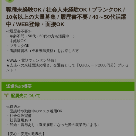
職種未経験OK / 社会人未経験OK / ブランクOK /
10名以上の大量募集 / 履歴書不要 / 40～50代活躍
中 / WEB登録・面接OK
≪履歴書不要≫
・年齢不問（50代・60代の方も活躍中！）
・未経験OK
・ブランクOK
・看護師資格（准看護師資格）をお持ちの方
★WEB・電話でカンタン登録！
★支店への来社面談の場合、交通費として【QUOカード2000円分】プレゼ
ント！
派遣先の概要
配属先について
≪待遇≫
・面談時や勤務中のマスク着用OK
・社会保険完備
・社員登用あり
・昇給・賞与あり（直接雇用になった際の就業先による）
【安心・安定の勤務先】