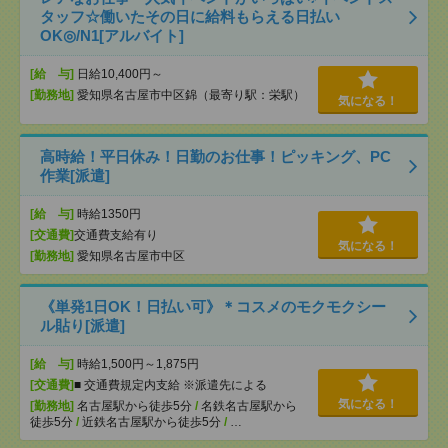
タッフ☆働いたその日に給料もらえる日払い
OK◎/N1[アルバイト]
[給 与]
日給10,400円～
[勤務地]
愛知県名古屋市中区錦（最寄り駅：栄駅）
気になる！
高時給！平日休み！日勤のお仕事！ピッキング、PC
作業[派遣]
[給 与]
時給1350円
[交通費]
交通費支給有り
気になる！
[勤務地]
愛知県名古屋市中区
《単発1日OK！日払い可》＊コスメのモクモクシー
ル貼り[派遣]
[給 与]
時給1,500円～1,875円
[交通費]
■ 交通費規定内支給 ※派遣先による
気になる！
[勤務地]
名古屋駅から徒歩5分
/
名鉄名古屋駅から
徒歩5分
/
近鉄名古屋駅から徒歩5分
/
…