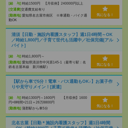
[給 与]
時給1500円 【月収例】240000円以上
[交通費]
交通費支給有り
気になる！
[勤務地]
愛知県名古屋市南区 ※車通勤・バイク通
勤OK
清須【日勤・施設内看護スタッフ】週1日4時間～OK
／時給1,800円／子育て世代も活躍中／社保完備[アル
バイト]
[給 与]
時給1,800円～
[勤務地]
愛知県清須市中河原145-1（最寄り駅：名
気になる！
鉄名古屋本線 新川橋駅）
【駅から車で5分！電車・バス通勤もOK♪】お菓子作
りや見守りメイン！[派遣]
[給 与]
時給1300円～1600円 【月収例】1600
円×8時間×21日＝26万8800円
気になる！
[勤務地]
蒲郡駅から車5分
北名古屋【日勤＊施設内看護スタッフ】週1日4時間