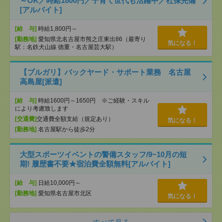
～OK／時給1800円／子育て世代も活躍中／社保完備
[アルバイト]
[給 与]
時給1,800円～
[勤務地]
愛知県北名古屋市熊之庄東出86（最寄り
気になる！
駅：名鉄犬山線 徳重・名古屋芸大駅）
【ブルガリ】バックヤード・サポート業務 名古屋
高島屋[派遣]
[給 与]
時給1600円～1650円 ※ご経験・スキル
により考慮致します
[交通費]
交通費全額支給（規定あり）
気になる！
[勤務地]
名古屋駅から徒歩2分
大型スポーツイベントの警備スタッフ/9~10月の短
期! 履歴書不要★宿泊費全額無料[アルバイト]
[給 与]
日給10,000円～
[勤務地]
愛知県名古屋市北区
気になる！