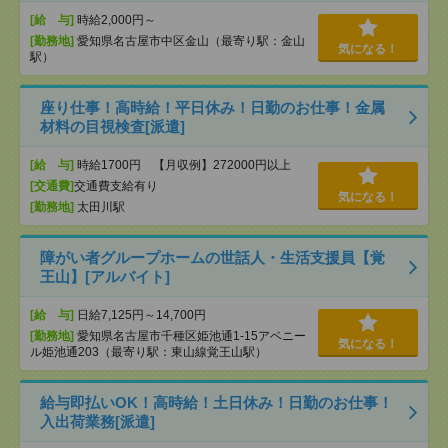
[給 与]
時給2,000円～
[勤務地]
愛知県名古屋市中区金山（最寄り駅：金山
気になる！
駅）
座り仕事！高時給！平日休み！日勤のお仕事！金属
材料の目視検査[派遣]
[給 与]
時給1700円 【月収例】272000円以上
[交通費]
交通費支給有り
気になる！
[勤務地]
太田川駅
障がい者グループホームの世話人・生活支援員【覚
王山】[アルバイト]
[給 与]
日給7,125円～14,700円
[勤務地]
愛知県名古屋市千種区姫池通1-15アベニー
気になる！
ル姫池通203（最寄り駅：東山線覚王山駅）
給与即払いOK！高時給！土日休み！日勤のお仕事！
入出荷業務[派遣]