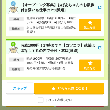
メディカルケア事業部 知立オフィス
【オープニング募集】おばあちゃんのお散歩
愛知県知立市栄2-14 あすなろビル3F
付き添いも仕事の1つ[派遣]
TEL：0120-802-174
MAIL：
tenshoku@nikken-ts.jp
無資格未経験：時給1450円～ ■週払
担当：採用担当
給与
いOK ■扶養内OK ■日収1万1600円
以上
メディカルケア事業部 名古屋オフィス
名古屋大学駅 / 千種駅 / 東山公園(愛知
気になる!
勤務地
愛知県名古屋市西区牛島町2-5 TOMITA.BLD 4F
県)駅 / …
TEL：0120-455-091
MAIL：
tenshoku@nikken-ts.jp
担当：採用担当
時給1900円！17時まで＊【コツコツ】残業ほ
登録交通費
ぼなし▼丸の内で受付・窓口[派遣]
★今ならご来社登録でQUOカード2000円分をプレゼント中★
時給1900円 月収例 26万円 時給
給与
1900円×実働7h×週5日×4週 ※月収例
を保証するものではありません。※給
丸の内(愛知県)駅から徒歩5分
気になる!
勤務地
与即受取りサービス利用可（利用条件
有）
応募ページへ
スキップ
どちらも気になる！
しばらく表示しない
気になる！
電話応募