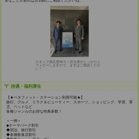
安なことがあればお気軽にご相談くださいね。
スタッフ満足度96％！担当者がしっかりと
フォローしますので、まずはご相談くださ
い！
待遇・福利厚生
【★ベネフィット・ステーション利用可能★】
旅行、グルメ、リラク＆ビューティー、スポーツ、ショッピング、学習、育
児、ペットなど
各種ジャンルのお得な特典多数！
＜一例＞
◆テーマパーク割引
◆宿泊、旅行割引
◆各種飲食店割引