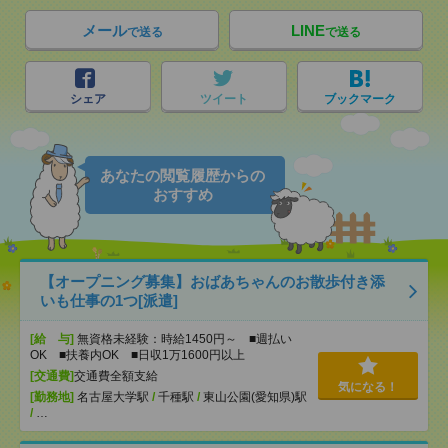
メール
LINE
で送る
で送る
シェア
ツイート
ブックマーク
あなたの閲覧履歴からの
おすすめ
【オープニング募集】おばあちゃんのお散歩付き添
いも仕事の1つ[派遣]
[給 与]
無資格未経験：時給1450円～ ■週払い
OK ■扶養内OK ■日収1万1600円以上
[交通費]
交通費全額支給
気になる！
[勤務地]
名古屋大学駅
/
千種駅
/
東山公園(愛知県)駅
/
…