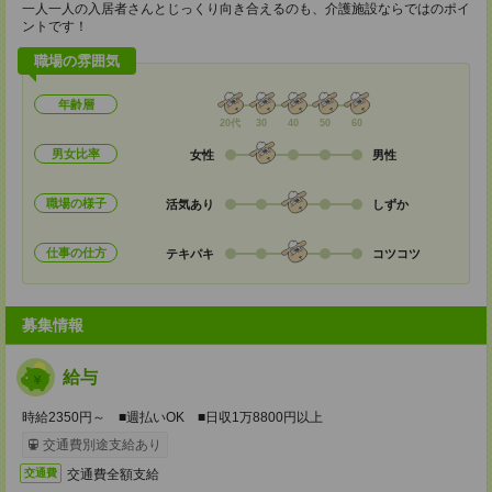
一人一人の入居者さんとじっくり向き合えるのも、介護施設ならではのポイ
ントです！
職場の雰囲気
年齢層
20代
30
40
50
60
男女比率
女性
男性
職場の様子
活気あり
しずか
仕事の仕方
テキパキ
コツコツ
募集情報
給与
時給2350円～ ■週払いOK ■日収1万8800円以上
交通費別途支給あり
交通費全額支給
交通費