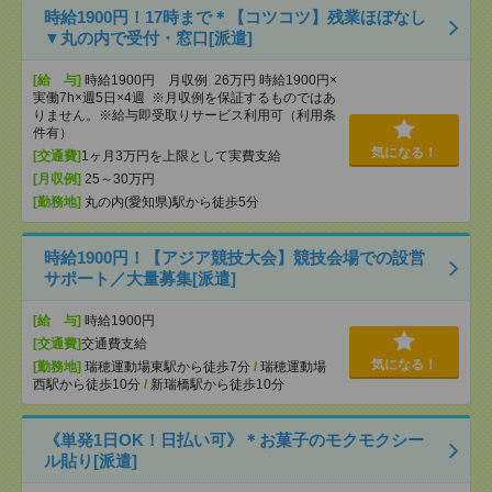
時給1900円！17時まで＊【コツコツ】残業ほぼなし
▼丸の内で受付・窓口[派遣]
[給 与]
時給1900円 月収例 26万円 時給1900円×
実働7h×週5日×4週 ※月収例を保証するものではあ
りません。※給与即受取りサービス利用可（利用条
件有）
気になる！
[交通費]
1ヶ月3万円を上限として実費支給
[月収例]
25～30万円
[勤務地]
丸の内(愛知県)駅から徒歩5分
時給1900円！【アジア競技大会】競技会場での設営
サポート／大量募集[派遣]
[給 与]
時給1900円
[交通費]
交通費支給
気になる！
[勤務地]
瑞穂運動場東駅から徒歩7分
/
瑞穂運動場
西駅から徒歩10分
/
新瑞橋駅から徒歩10分
《単発1日OK！日払い可》＊お菓子のモクモクシー
ル貼り[派遣]