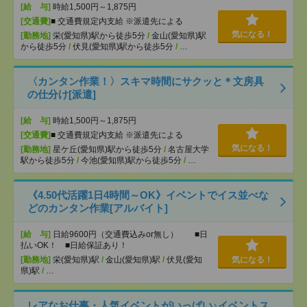
[給 与]
時給1,500円～1,875円
[交通費]
■ 交通費規定内支給 ※派遣先による
気になる！
[勤務地]
栄(愛知県)駅から徒歩5分
/
金山(愛知県)駅
から徒歩5分
/
伏見(愛知県)駅から徒歩5分
/
…
〈カンタン作業！〉スキマ時間にサクッと＊文房具
の仕分け[派遣]
[給 与]
時給1,500円～1,875円
[交通費]
■ 交通費規定内支給 ※派遣先による
気になる！
[勤務地]
星ケ丘(愛知県)駅から徒歩5分
/
名古屋大学
駅から徒歩5分
/
今池(愛知県)駅から徒歩5分
/
…
《4.50代活躍1日4時間～OK》イベントでイス並べな
どのカンタン作業[アルバイト]
[給 与]
日給9600円（交通費込みor無し） ■日
払いOK！ ■日給保証あり！
[勤務地]
栄(愛知県)駅
/
金山(愛知県)駅
/
伏見(愛知
気になる！
県)駅
/
…
レアなお仕事・人気イベントがいっぱい♪イベントス