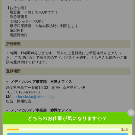
【お持ち物】
・履歴書 ※無しでもOKです！
・身分証明書
・印鑑(シャチハタOK）
・銀行口座情報 ※給与振込時に利用します
・筆記用具
・看護師免許
所要時間
１時間～1時間30分ほどです。 簡単なご登録後にご希望条件をヒアリン
グ。 ご希望に応じて働き方のアドバイスも実施中。 もちろんお悩みやご相
談も受け付けております。
登録場所
メディカルケア事業部 三島オフィス
静岡県三島市一番町15-33 朝日生命三島ビル4F
TEL：0120-633-453
MAIL：
tenshoku@nikken-ts.jp
担当：採用担当
メディカルケア事業部 静岡オフィス
×
静岡県静岡市葵区栄町4番10号 静岡栄町ビル4F
どちらのお仕事が気になりますか？
TEL：0120-802-279
MAIL：
tenshoku@nikken-ts.jp
1
/10
担当：採用担当