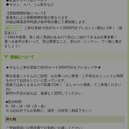
◆飲食チェーン店クーポン
◆サロン、スパ、ジム割引など
【受動喫煙対策について】
派遣先により受動喫煙対策が異なります。
詳細は職場見学時及び条件明示書にて通知致します。
ご来社登録でQUOカード2000円分プレゼント♪週払いOK！（規
ポイント！
定あり）
☆1981年創業。長く続く実績があるので安心♪ご紹介できるお仕事多数！
選べる条件が多いって、実は重要なこと。安心の「ニッケン」で一緒に働き
ましょう♪
登録について
★今ならご来社登録でQUOカード2000円分をプレゼント中★
弊社派遣システムのご説明、お仕事へのご希望・ご不明点をじっくりと時間
をかけてお話をしたいと思っています。
面接ではありませんので私服でOK！「おしゃべり感覚」でご来場ください
ね♪
疑問や不安があれば、遠慮なく質問してください。
■受付時間
9：00～18：00（月～金）
※上記以外でもお気軽に、場所・日程等ご相談下さい！
持ち物
ご登録面談には普段着でお気軽にお越しください。