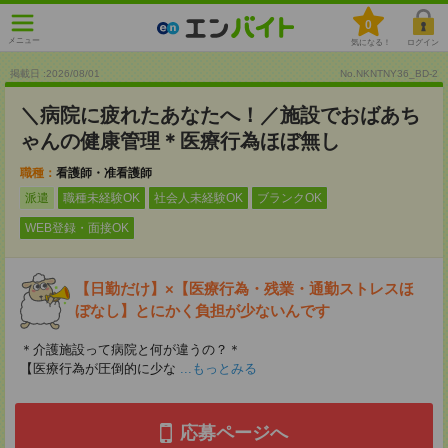
0
メニュー
気になる！
ログイン
掲載日 :2026
/
08
/
01
No.NKNTNY36_BD-2
＼病院に疲れたあなたへ！／施設でおばあち
ゃんの健康管理＊医療行為ほぼ無し
職種：
看護師・准看護師
派遣
職種未経験OK
社会人未経験OK
ブランクOK
WEB登録・面接OK
【日勤だけ】×【医療行為・残業・通勤ストレスほ
ぼなし】とにかく負担が少ないんです
＊介護施設って病院と何が違うの？＊
【医療行為が圧倒的に少な
...もっとみる
応募ページへ