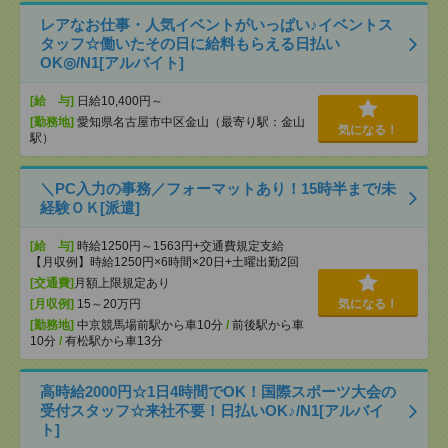
レアなお仕事・人気イベントがいっぱい♪イベントス
タッフ☆働いたその日に給料もらえる日払い
OK◎/N1[アルバイト]
[給 与]
日給10,400円～
[勤務地]
愛知県名古屋市中区金山（最寄り駅：金山
気になる！
駅）
＼PC入力の事務／フォーマットあり！15時半まで/未
経験ＯＫ[派遣]
[給 与]
時給1250円～1563円+交通費規定支給
【月収例】時給1250円×6時間×20日+土曜出勤2回
[交通費]
月額上限規定あり
[月収例]
15～20万円
気になる！
[勤務地]
中京競馬場前駅から車10分
/
前後駅から車
10分
/
有松駅から車13分
高時給2000円☆1日4時間でOK！国際スポーツ大会の
受付スタッフ☆来社不要！日払いOK♪/N1[アルバイ
ト]