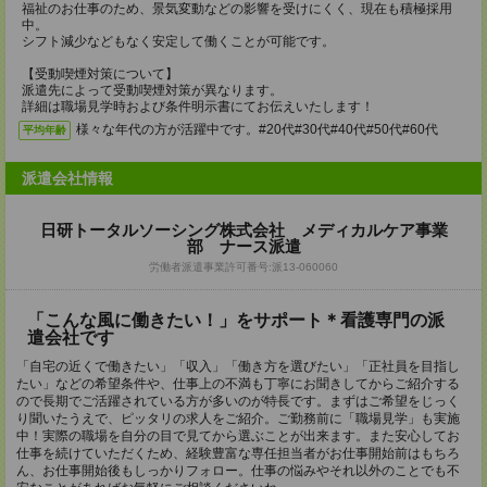
福祉のお仕事のため、景気変動などの影響を受けにくく、現在も積極採用
中。
シフト減少などもなく安定して働くことが可能です。
【受動喫煙対策について】
派遣先によって受動喫煙対策が異なります。
詳細は職場見学時および条件明示書にてお伝えいたします！
様々な年代の方が活躍中です。#20代#30代#40代#50代#60代
平均年齢
派遣会社情報
日研トータルソーシング株式会社 メディカルケア事業
部 ナース派遣
労働者派遣事業許可番号:派13-060060
「こんな風に働きたい！」をサポート＊看護専門の派
遣会社です
「自宅の近くで働きたい」「収入」「働き方を選びたい」「正社員を目指し
たい」などの希望条件や、仕事上の不満も丁寧にお聞きしてからご紹介する
ので長期でご活躍されている方が多いのが特長です。まずはご希望をじっく
り聞いたうえで、ピッタリの求人をご紹介。ご勤務前に「職場見学」も実施
中！実際の職場を自分の目で見てから選ぶことが出来ます。また安心してお
仕事を続けていただくため、経験豊富な専任担当者がお仕事開始前はもちろ
ん、お仕事開始後もしっかりフォロー。仕事の悩みやそれ以外のことでも不