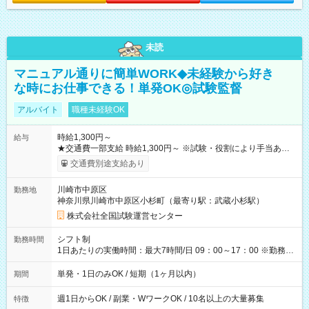
未読
マニュアル通りに簡単WORK◆未経験から好き
な時にお仕事できる！単発OK◎試験監督
アルバイト
職種未経験OK
時給1,300円～
給与
★交通費一部支給 時給1,300円～ ※試験・役割により手当あり
※勤務回数により昇給あり 【即給（前払い）オプションあ
交通費別途支給あり
り！】 希望される場合、勤務から1週間ほどで給与の一部を受け
取れます。 ※手数料418円がかかります。 【過去試験日の収入
川崎市中原区
勤務地
例】 ・河合塾模擬試験 8:30～17:30（休憩1時間） 時給1,300円
神奈川県川崎市中原区小杉町（最寄り駅：武蔵小杉駅）
×8時間＝日収10,400円＋交通費 ※当日の役割により時給＋100
円の場合あり ・国家試験 7:00～13:30（休憩なし） 時給1,300
株式会社全国試験運営センター
円（役割手当＋100円）×6時間＝日収8,400円＋交通費 【試用期
間】試用期間なし
シフト制
勤務時間
1日あたりの実働時間：最大7時間/日 09：00～17：00 ※勤務時
間は 試験により異なります。
単発・1日のみOK / 短期（1ヶ月以内）
期間
週1日からOK / 副業・WワークOK / 10名以上の大量募集
特徴