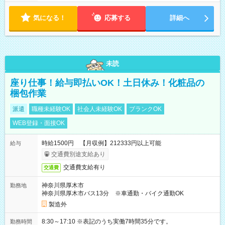
気になる！
応募する
詳細へ
未読
座り仕事！給与即払いOK！土日休み！化粧品の
梱包作業
派遣
職種未経験OK
社会人未経験OK
ブランクOK
WEB登録・面接OK
時給1500円 【月収例】212333円以上可能
給与
交通費別途支給あり
交通費支給有り
交通費
神奈川県厚木市
勤務地
神奈川県厚木市バス13分 ※車通勤・バイク通勤OK
製造外
8:30～17:10 ※表記のうち実働7時間35分です。
勤務時間