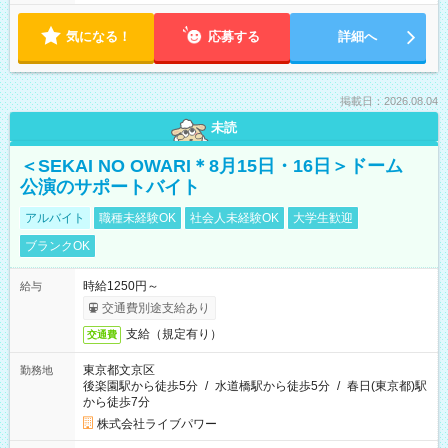
気になる！
応募する
詳細へ
掲載日：2026.08.04
未読
＜SEKAI NO OWARI＊8月15日・16日＞ドーム
公演のサポートバイト
アルバイト
職種未経験OK
社会人未経験OK
大学生歓迎
ブランクOK
時給1250円～
給与
交通費別途支給あり
支給（規定有り）
交通費
東京都文京区
勤務地
後楽園駅から徒歩5分
/
水道橋駅から徒歩5分
/
春日(東京都)駅
から徒歩7分
株式会社ライブパワー