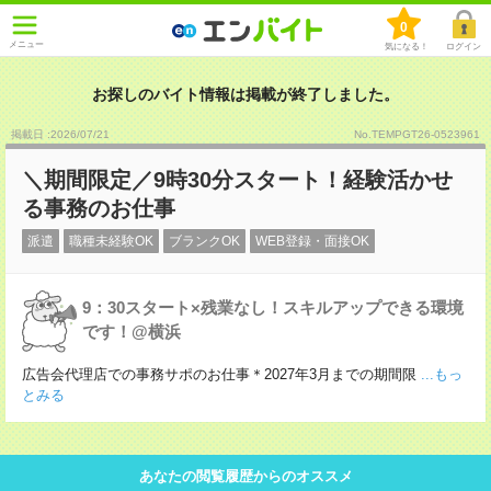
0
メニュー
気になる！
ログイン
お探しのバイト情報は掲載が終了しました。
掲載日 :2026
/
07
/
21
No.TEMPGT26-0523961
＼期間限定／9時30分スタート！経験活かせ
る事務のお仕事
派遣
職種未経験OK
ブランクOK
WEB登録・面接OK
9：30スタート×残業なし！スキルアップできる環境
です！@横浜
広告会代理店での事務サポのお仕事＊2027年3月までの期間限
...もっ
とみる
あなたの閲覧履歴からのオススメ