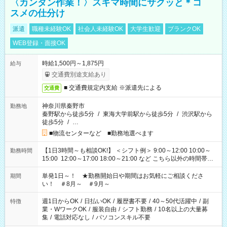
〈カンタン作業！〉スキマ時間にサクッと＊コ
スメの仕分け
派遣
職種未経験OK
社会人未経験OK
大学生歓迎
ブランクOK
WEB登録・面接OK
時給1,500円～1,875円
給与
交通費別途支給あり
■ 交通費規定内支給 ※派遣先による
交通費
神奈川県秦野市
勤務地
秦野駅から徒歩5分
/
東海大学前駅から徒歩5分
/
渋沢駅から
徒歩5分
/
…
■物流センターなど ■勤務地選べます
【1日3時間～も相談OK!】 ＜シフト例＞ 9:00～12:00 10:00～
勤務時間
15:00 12:00～17:00 18:00～21:00 など こちら以外の時間帯も
お気軽にご相談ください！
単発1日～！ ★勤務開始日や期間はお気軽にご相談くださ
期間
い！ ＃8月～ ＃9月～
週1日からOK
/
日払いOK
/
履歴書不要
/
40～50代活躍中
/
副
特徴
業・WワークOK
/
服装自由
/
シフト勤務
/
10名以上の大量募
集
/
電話対応なし
/
パソコンスキル不要