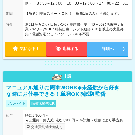
例＞ ・8：30～12：00 ・10：00～19：00 ・17：00～22：00
・13：00～22：00 ・22：00～翌6：00 など
【急募】即日スタートＯＫ！ 単発1日のみから働けます。
期間
週1日からOK
/
日払いOK
/
履歴書不要
/
40～50代活躍中
/
副
特徴
業・WワークOK
/
服装自由
/
シフト勤務
/
10名以上の大量募
集
/
電話対応なし
/
パソコンスキル不要
気になる！
応募する
詳細へ
未読
マニュアル通りに簡単WORK◆未経験から好き
な時にお仕事できる！単発OK◎試験監督
アルバイト
職種未経験OK
時給1,300円～
給与
★交通費一部支給 時給1,300円～ ※試験・役割により手当あり
※勤務回数により昇給あり 【即給（前払い）オプションあ
交通費別途支給あり
り！】 希望される場合、勤務から1週間ほどで給与の一部を受け
取れます。 ※手数料418円がかかります。 【過去試験日の収入