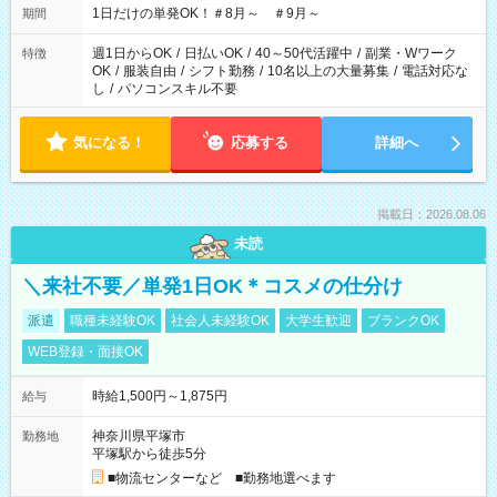
1日だけの単発OK！＃8月～ ＃9月～
期間
週1日からOK
/
日払いOK
/
40～50代活躍中
/
副業・Wワーク
特徴
OK
/
服装自由
/
シフト勤務
/
10名以上の大量募集
/
電話対応な
し
/
パソコンスキル不要
気になる！
応募する
詳細へ
掲載日：2026.08.06
未読
＼来社不要／単発1日OK＊コスメの仕分け
派遣
職種未経験OK
社会人未経験OK
大学生歓迎
ブランクOK
WEB登録・面接OK
時給1,500円～1,875円
給与
神奈川県平塚市
勤務地
平塚駅から徒歩5分
■物流センターなど ■勤務地選べます