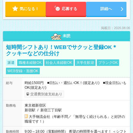
気になる！
応募する
詳細へ
掲載日：2026.08.06
未読
短時間シフトあり！WEBでサクッと登録OK＊
クッキーなどの仕分け
派遣
職種未経験OK
社会人未経験OK
大学生歓迎
ブランクOK
WEB登録・面接OK
時給1500円 ■日払い・週払いOK！(規定あり) ■現金日払いも
給与
OK(規定あり)
交通費別途支給あり
東京都新宿区
勤務地
新宿駅
/
新宿三丁目駅
大手物流会社（年齢不問／「無理なく続けられる」と好評の
職場です！）
9:00～18:00（実動8時間） 希望の時間帯を選べます！ ＜シフト
勤務時間