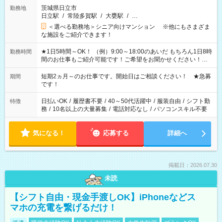
茨城県日立市
勤務地
日立駅
/
常陸多賀駅
/
大甕駅
/
…
＜選べる勤務地＞シニア向けマンション ※他にもさまざま
な施設をご紹介できます！
★1日5時間～OK！ （例）9:00～18:00のあいだ もちろん1日8時
勤務時間
間のお仕事もご紹介可能です！ご希望をお聞かせください！★
家庭の都合でお休みが必要な場合も遠慮なくご相談ください。
※週最低15時間以上の勤務が必要です
短期2ヵ月～のお仕事です。開始日はご相談ください！ ★急募
期間
です！
日払いOK
/
履歴書不要
/
40～50代活躍中
/
服装自由
/
シフト勤
特徴
務
/
10名以上の大量募集
/
電話対応なし
/
パソコンスキル不要
気になる！
応募する
詳細へ
掲載日：2026.07.30
未読
【シフト自由・現金手渡しOK】iPhoneなどス
マホの充電を繋げるだけ！