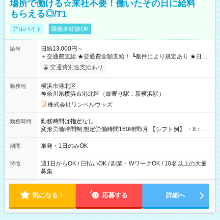
場所で働ける☆来社不要！働いたその日に給料
もらえる◎/T1
アルバイト
職種未経験OK
日給13,000円～
給与
＋交通費支給 ★交通費全額支給！ ┗案件により規定あり ★日払
いOK！（規定あり） ┗働いたその日に現金GET♪ お仕事後はコ
交通費別途支給あり
ンビニATMから 日払い分を引き落とせます！ 【試用期間】試
用期間なし
横浜市港北区
勤務地
神奈川県横浜市港北区（最寄り駅：新横浜駅）
株式会社ワンベルウッズ
勤務時間は指定なし
勤務時間
変形労働時間制 想定労働時間160時間/月 【シフト例】 ・8：00
～21：00
単発・1日のみOK
期間
週1日からOK / 日払いOK / 副業・WワークOK / 10名以上の大量
特徴
募集
気になる！
応募する
詳細へ