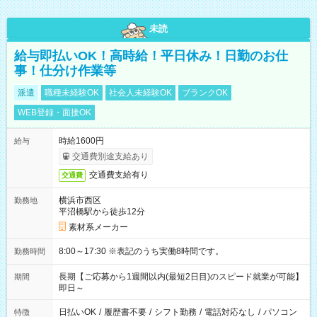
未読
給与即払いOK！高時給！平日休み！日勤のお仕
事！仕分け作業等
派遣
職種未経験OK
社会人未経験OK
ブランクOK
WEB登録・面接OK
時給1600円
給与
交通費別途支給あり
交通費支給有り
交通費
横浜市西区
勤務地
平沼橋駅から徒歩12分
素材系メーカー
8:00～17:30 ※表記のうち実働8時間です。
勤務時間
長期【ご応募から1週間以内(最短2日目)のスピード就業が可能】
期間
即日～
日払いOK
/
履歴書不要
/
シフト勤務
/
電話対応なし
/
パソコン
特徴