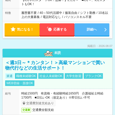
【8月中のスタートOK！急募！】2カ月～ ■8月～、9月スター
期間
ね。 ※Wワーク希望の方へ 今ご覧のお仕事で希望する勤務時間
トもOK！
と、もう1つのお仕事の勤務時間。 合計で週40時間を超える場
合は応募できません。
履歴書不要
/
40～50代活躍中
/
服装自由
/
シフト勤務
/
10名以
特徴
上の大量募集
/
電話対応なし
/
パソコンスキル不要
気になる！
応募する
詳細へ
掲載日：2026.08.07
未読
＜週3日～＊カンタン！＞高級マンションで買い
物代行などの生活サポート！
派遣
職種未経験OK
社会人未経験OK
大学生歓迎
ブランクOK
WEB登録・面接OK
時給1500円 有資格・有経験時給1650円 介護福祉士時給
給与
1700円 ■日払いOK（規定あり）※即日払い不可
交通費別途支給あり
交通費全額支給
交通費