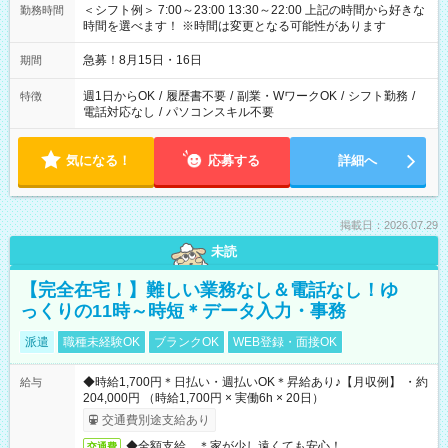
＜シフト例＞ 7:00～23:00 13:30～22:00 上記の時間から好きな
勤務時間
時間を選べます！ ※時間は変更となる可能性があります
急募！8月15日・16日
期間
週1日からOK
/
履歴書不要
/
副業・WワークOK
/
シフト勤務
/
特徴
電話対応なし
/
パソコンスキル不要
気になる！
応募する
詳細へ
掲載日：2026.07.29
未読
【完全在宅！】難しい業務なし＆電話なし！ゆ
っくりの11時～時短＊データ入力・事務
派遣
職種未経験OK
ブランクOK
WEB登録・面接OK
◆時給1,700円＊日払い・週払いOK＊昇給あり♪【月収例】 ・約
給与
204,000円 （時給1,700円 × 実働6h × 20日）
交通費別途支給あり
◆全額支給 ＊家が少し遠くても安心！
交通費