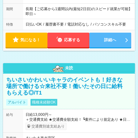
長期【ご応募から1週間以内(最短2日目)のスピード就業が可能】
期間
即日～
日払いOK
/
履歴書不要
/
電話対応なし
/
パソコンスキル不要
特徴
気になる！
応募する
詳細へ
未読
ちいさいかわいいキャラのイベントも！好きな
場所で働ける☆来社不要！働いたその日に給料
もらえる◎/T1
アルバイト
職種未経験OK
日給13,000円～
給与
＋交通費支給 ★交通費全額支給！ ┗案件により規定あり ★日払
いOK！（規定あり） ┗働いたその日に現金GET♪ お仕事後はコ
交通費別途支給あり
ンビニATMから 日払い分を引き落とせます！ 【試用期間】試
用期間なし