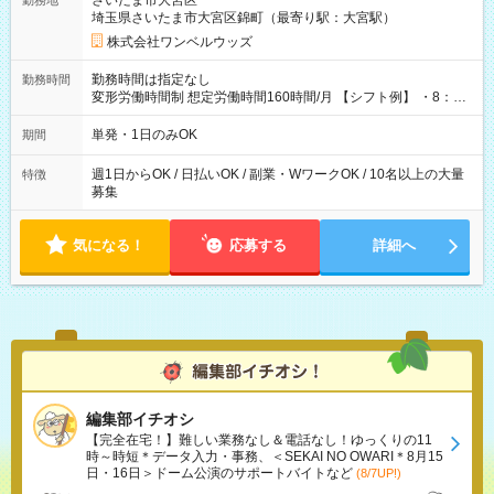
さいたま市大宮区
勤務地
埼玉県さいたま市大宮区錦町（最寄り駅：大宮駅）
株式会社ワンベルウッズ
勤務時間は指定なし
勤務時間
変形労働時間制 想定労働時間160時間/月 【シフト例】 ・8：00
～21：00
単発・1日のみOK
期間
週1日からOK / 日払いOK / 副業・WワークOK / 10名以上の大量
特徴
募集
気になる！
応募する
詳細へ
編集部イチオシ
【完全在宅！】難しい業務なし＆電話なし！ゆっくりの11
時～時短＊データ入力・事務、＜SEKAI NO OWARI＊8月15
日・16日＞ドーム公演のサポートバイトなど
(8/7UP!)