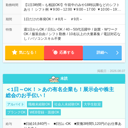
【1日3時間～も相談OK!】午前中のみや18時以降などのシフト
勤務時間
あり！ シフト例 ▼9:00～12:00 ▼9:00～17:00 ▼10:00～19:00
▼18:00～21:00
1日だけの単発OK！＃8月～ ＃9月～
期間
週1日からOK
/
日払いOK
/
40～50代活躍中
/
副業・Wワーク
特徴
OK
/
服装自由
/
シフト勤務
/
10名以上の大量募集
/
電話対応な
し
/
パソコンスキル不要
気になる！
応募する
詳細へ
掲載日：2026.08.07
未読
＜1日～OK！＞あの有名企業も！展示会や株主
総会のお手伝い！
アルバイト
職種未経験OK
社会人未経験OK
大学生歓迎
ブランクOK
WEB登録・面接OK
■日給16,840円～ ■日払いOK ■実働3時間5,120円のお仕事あ
給与