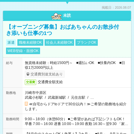
掲載日：2026.08.07
未読
【オープニング募集】おばあちゃんのお散歩付
き添いも仕事の1つ
派遣
職種未経験OK
社会人未経験OK
ブランクOK
WEB登録・面接OK
無資格未経験：時給1500円～ ■週払いOK ■扶養内OK ■日
給与
収1万2000円以上
交通費別途支給あり
交通費全額支給
交通費
川崎市中原区
勤務地
武蔵小杉駅
/
武蔵新城駅
/
元住吉駅
/
…
≪自宅からドアtoドアで30分以内！≫ご希望の勤務地を紹介
します。
9:00～18:00（休憩60分） ■ご希望があれば下記シフトもOK！
勤務時間
早番 7:00～16:00 遅番 10:00～19:00 夜勤 16:30～翌9:30 「家族
と休みを合わせたい」 「余裕を持って夕飯の準備がしたい」
「できれば残業はしたくない」 など、ご希望を教えてください