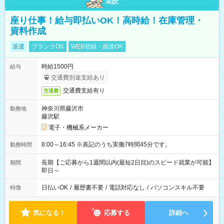
未読
座り仕事！給与即払いOK！高時給！在庫管理・
資料作成
派遣
ブランクOK
WEB登録・面接OK
時給1500円
給与
交通費別途支給あり
交通費支給有り
交通費
神奈川県藤沢市
勤務地
藤沢駅
電子・機械系メーカー
8:00～16:45 ※表記のうち実働7時間45分です。
勤務時間
長期【ご応募から1週間以内(最短2日目)のスピード就業が可能】
期間
即日～
日払いOK
/
履歴書不要
/
電話対応なし
/
パソコンスキル不要
特徴
気になる！
応募する
詳細へ