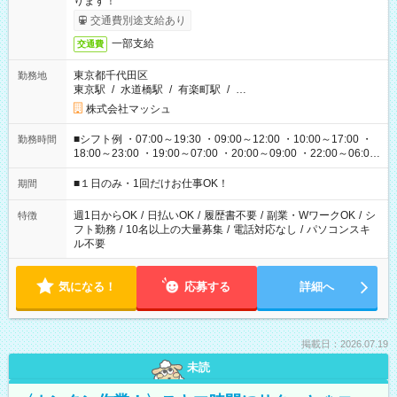
ります！
交通費別途支給あり
一部支給
交通費
東京都千代田区
勤務地
東京駅
/
水道橋駅
/
有楽町駅
/
…
株式会社マッシュ
■シフト例 ・07:00～19:30 ・09:00～12:00 ・10:00～17:00 ・
勤務時間
18:00～23:00 ・19:00～07:00 ・20:00～09:00 ・22:00～06:00
etc ★最短で3時間で5,120円のお仕事から 15時間で2万円近く稼
げるお仕事も！ ご希望のお時間に合わせてご紹介！ ※シフトは
■１日のみ・1回だけお仕事OK！
期間
現場によって異なります。 ※勿論、休憩時間はあるのでご安心
ください！
週1日からOK
/
日払いOK
/
履歴書不要
/
副業・WワークOK
/
シ
特徴
フト勤務
/
10名以上の大量募集
/
電話対応なし
/
パソコンスキ
ル不要
気になる！
応募する
詳細へ
掲載日：2026.07.19
未読