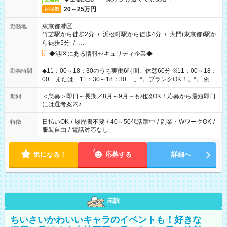
20～25万円
月収例
東京都港区
勤務地
竹芝駅から徒歩2分
/
浜松町駅から徒歩4分
/
大門(東京都)駅か
ら徒歩5分
/
…
◆港区にある情報セキュリティ企業◆
◆11：00～18：30のうち実働6時間、休憩60分 ※11：00～18：
勤務時間
00 または 11：30～18：30 。*。ブランクOK！。*。 例え
ば前職が、 在宅/財団法人/事務/コールセンター/受付/販売/カフェ
スタッフ スイーツ販売/ホテルフロント/化粧品販売/など 様々な
＜急募＞即日～長期／8月～9月～も相談OK！応募から最短即日
期間
業界から入社して活躍されています♪
には選考案内♪
日払いOK
/
履歴書不要
/
40～50代活躍中
/
副業・WワークOK
/
特徴
服装自由
/
電話対応なし
気になる！
応募する
詳細へ
未読
ちいさいかわいいキャラのイベントも！好きな