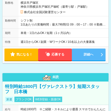
横浜市戸塚区
勤務地
例】 ・河合塾模擬試験 8:30～17:30（休憩1時間） 時給1,300円
神奈川県横浜市戸塚区戸塚町（最寄り駅：戸塚駅）
×8時間＝日収10,400円＋交通費 ※当日の役割により時給＋100
円の場合あり ・国家試験 7:00～13:30（休憩なし） 時給1,300
株式会社全国試験運営センター
円（役割手当＋100円）×6時間＝日収8,400円＋交通費 【試用期
間】試用期間なし
シフト制
勤務時間
1日あたりの実働時間：最大7時間/日 09：00～17：00 ※勤務時
間は 試験により異なります。
単発・1日のみOK / 短期（1ヶ月以内）
期間
週1日からOK / 副業・WワークOK / 10名以上の大量募集
特徴
気になる！
応募する
詳細へ
未読
特別時給1800円【ヴァレクストラ】短期スタッ
フ 日本橋
派遣
ブランクOK
WEB登録・面接OK
時給1800円 ※ご経験・スキルにより優遇 スマホでかんたんに
給与