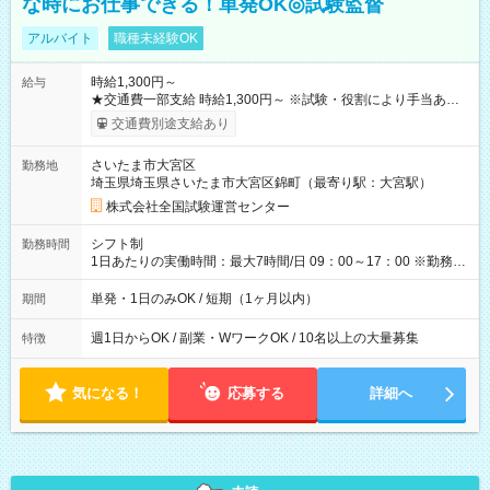
な時にお仕事できる！単発OK◎試験監督
アルバイト
職種未経験OK
時給1,300円～
給与
★交通費一部支給 時給1,300円～ ※試験・役割により手当あり
※勤務回数により昇給あり 【即給（前払い）オプションあ
交通費別途支給あり
り！】 希望される場合、勤務から1週間ほどで給与の一部を受け
取れます。 ※手数料418円がかかります。 【過去試験日の収入
さいたま市大宮区
勤務地
例】 ・河合塾模擬試験 8:30～17:30（休憩1時間） 時給1,300円
埼玉県埼玉県さいたま市大宮区錦町（最寄り駅：大宮駅）
×8時間＝日収10,400円＋交通費 ※当日の役割により時給＋100
円の場合あり ・国家試験 7:00～13:30（休憩なし） 時給1,300
株式会社全国試験運営センター
円（役割手当＋100円）×6時間＝日収8,400円＋交通費 【試用期
間】試用期間なし
シフト制
勤務時間
1日あたりの実働時間：最大7時間/日 09：00～17：00 ※勤務時
間は 試験により異なります。
単発・1日のみOK / 短期（1ヶ月以内）
期間
週1日からOK / 副業・WワークOK / 10名以上の大量募集
特徴
気になる！
応募する
詳細へ