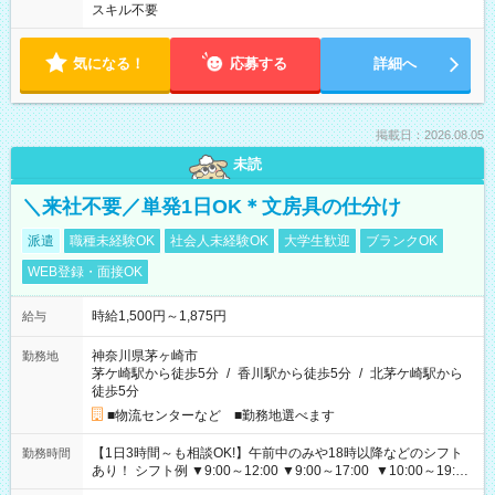
スキル不要
気になる！
応募する
詳細へ
掲載日：2026.08.05
未読
＼来社不要／単発1日OK＊文房具の仕分け
派遣
職種未経験OK
社会人未経験OK
大学生歓迎
ブランクOK
WEB登録・面接OK
時給1,500円～1,875円
給与
神奈川県茅ヶ崎市
勤務地
茅ケ崎駅から徒歩5分
/
香川駅から徒歩5分
/
北茅ケ崎駅から
徒歩5分
■物流センターなど ■勤務地選べます
【1日3時間～も相談OK!】午前中のみや18時以降などのシフト
勤務時間
あり！ シフト例 ▼9:00～12:00 ▼9:00～17:00 ▼10:00～19:00
▼18:00～21:00