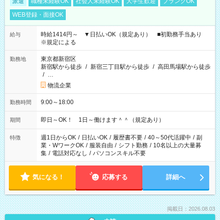
派遣
職種未経験OK
社会人未経験OK
大学生歓迎
ブランクOK
WEB登録・面接OK
時給1414円～ ▼日払いOK（規定あり） ■初勤務手当あり
給与
※規定による
東京都新宿区
勤務地
新宿駅から徒歩
/
新宿三丁目駅から徒歩
/
高田馬場駅から徒歩
/
…
物流企業
9:00～18:00
勤務時間
即日～OK！ 1日～働けます＾＾（規定あり）
期間
週1日からOK
/
日払いOK
/
履歴書不要
/
40～50代活躍中
/
副
特徴
業・WワークOK
/
服装自由
/
シフト勤務
/
10名以上の大量募
集
/
電話対応なし
/
パソコンスキル不要
気になる！
応募する
詳細へ
掲載日：2026.08.03