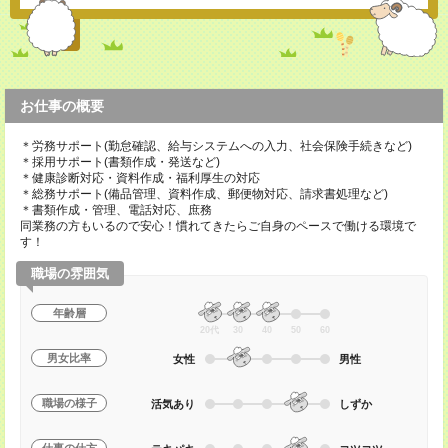
お仕事の概要
＊労務サポート(勤怠確認、給与システムへの入力、社会保険手続きなど)
＊採用サポート(書類作成・発送など)
＊健康診断対応・資料作成・福利厚生の対応
＊総務サポート(備品管理、資料作成、郵便物対応、請求書処理など)
＊書類作成・管理、電話対応、庶務
同業務の方もいるので安心！慣れてきたらご自身のペースで働ける環境で
す！
職場の雰囲気
年齢層
20代
30
40
50
60
男女比率
女性
男性
職場の様子
活気あり
しずか