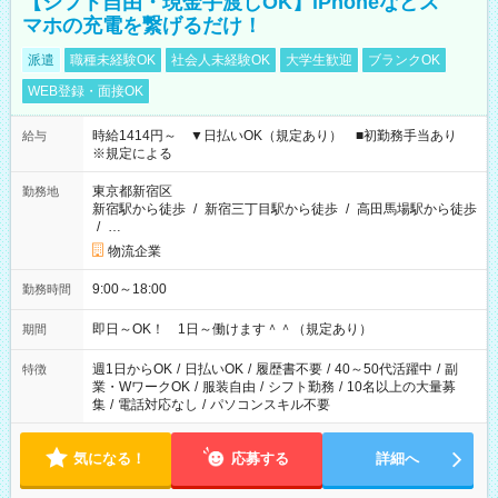
【シフト自由・現金手渡しOK】iPhoneなどス
マホの充電を繋げるだけ！
派遣
職種未経験OK
社会人未経験OK
大学生歓迎
ブランクOK
WEB登録・面接OK
時給1414円～ ▼日払いOK（規定あり） ■初勤務手当あり
給与
※規定による
東京都新宿区
勤務地
新宿駅から徒歩
/
新宿三丁目駅から徒歩
/
高田馬場駅から徒歩
/
…
物流企業
9:00～18:00
勤務時間
即日～OK！ 1日～働けます＾＾（規定あり）
期間
週1日からOK
/
日払いOK
/
履歴書不要
/
40～50代活躍中
/
副
特徴
業・WワークOK
/
服装自由
/
シフト勤務
/
10名以上の大量募
集
/
電話対応なし
/
パソコンスキル不要
気になる！
応募する
詳細へ