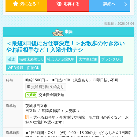
気になる！
応募する
詳細へ
掲載日：2026.08.04
未読
＜最短3日後にお仕事決定！＞お散歩の付き添い
やお話相手など！入浴介助ナシ
派遣
職種未経験OK
社会人未経験OK
大学生歓迎
ブランクOK
WEB登録・面接OK
時給1500円～ ■日払いOK（規定あり）※即日払い不可
給与
交通費別途支給あり
交通費全額支給
交通費
茨城県日立市
勤務地
日立駅
/
常陸多賀駅
/
大甕駅
/
…
＜選べる勤務地＞介護施設や病院 ※ご自宅の近くなど、お
好きな場所を選べます！
★1日5時間～OK！ （例）9:00～18:00のあいだ もちろん1日8時
勤務時間