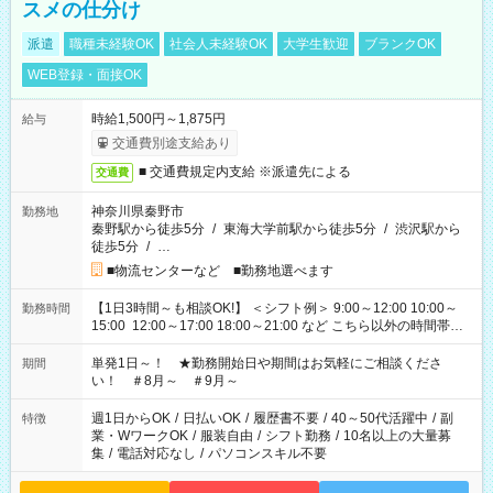
スメの仕分け
派遣
職種未経験OK
社会人未経験OK
大学生歓迎
ブランクOK
WEB登録・面接OK
時給1,500円～1,875円
給与
交通費別途支給あり
■ 交通費規定内支給 ※派遣先による
交通費
神奈川県秦野市
勤務地
秦野駅から徒歩5分
/
東海大学前駅から徒歩5分
/
渋沢駅から
徒歩5分
/
…
■物流センターなど ■勤務地選べます
【1日3時間～も相談OK!】 ＜シフト例＞ 9:00～12:00 10:00～
勤務時間
15:00 12:00～17:00 18:00～21:00 など こちら以外の時間帯も
お気軽にご相談ください！
単発1日～！ ★勤務開始日や期間はお気軽にご相談くださ
期間
い！ ＃8月～ ＃9月～
週1日からOK
/
日払いOK
/
履歴書不要
/
40～50代活躍中
/
副
特徴
業・WワークOK
/
服装自由
/
シフト勤務
/
10名以上の大量募
集
/
電話対応なし
/
パソコンスキル不要