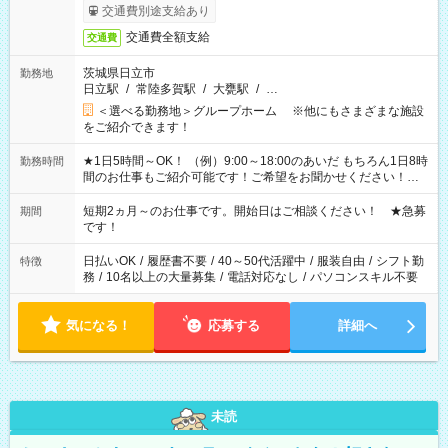
交通費別途支給あり
交通費全額支給
交通費
茨城県日立市
勤務地
日立駅
/
常陸多賀駅
/
大甕駅
/
…
＜選べる勤務地＞グループホーム ※他にもさまざまな施設
をご紹介できます！
★1日5時間～OK！ （例）9:00～18:00のあいだ もちろん1日8時
勤務時間
間のお仕事もご紹介可能です！ご希望をお聞かせください！★
家庭の都合でお休みが必要な場合も遠慮なくご相談ください。
※週最低15時間以上の勤務が必要です
短期2ヵ月～のお仕事です。開始日はご相談ください！ ★急募
期間
です！
日払いOK
/
履歴書不要
/
40～50代活躍中
/
服装自由
/
シフト勤
特徴
務
/
10名以上の大量募集
/
電話対応なし
/
パソコンスキル不要
気になる！
応募する
詳細へ
未読