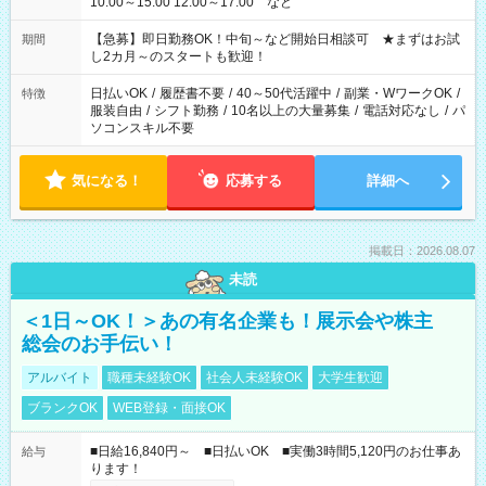
10:00～15:00 12:00～17:00 など
【急募】即日勤務OK！中旬～など開始日相談可 ★まずはお試
期間
し2カ月～のスタートも歓迎！
日払いOK
/
履歴書不要
/
40～50代活躍中
/
副業・WワークOK
/
特徴
服装自由
/
シフト勤務
/
10名以上の大量募集
/
電話対応なし
/
パ
ソコンスキル不要
気になる！
応募する
詳細へ
掲載日：2026.08.07
未読
＜1日～OK！＞あの有名企業も！展示会や株主
総会のお手伝い！
アルバイト
職種未経験OK
社会人未経験OK
大学生歓迎
ブランクOK
WEB登録・面接OK
■日給16,840円～ ■日払いOK ■実働3時間5,120円のお仕事あ
給与
ります！