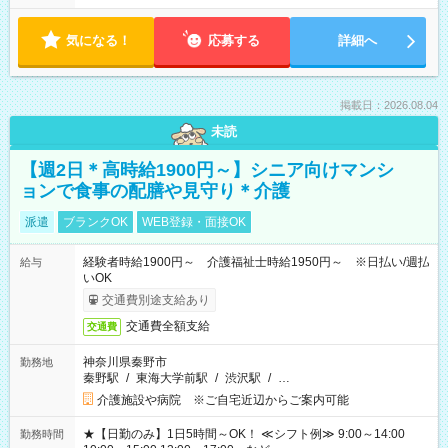
気になる！
応募する
詳細へ
掲載日：2026.08.04
未読
【週2日＊高時給1900円～】シニア向けマンシ
ョンで食事の配膳や見守り＊介護
派遣
ブランクOK
WEB登録・面接OK
経験者時給1900円～ 介護福祉士時給1950円～ ※日払い/週払
給与
いOK
交通費別途支給あり
交通費全額支給
交通費
神奈川県秦野市
勤務地
秦野駅
/
東海大学前駅
/
渋沢駅
/
…
介護施設や病院 ※ご自宅近辺からご案内可能
★【日勤のみ】1日5時間～OK！ ≪シフト例≫ 9:00～14:00
勤務時間