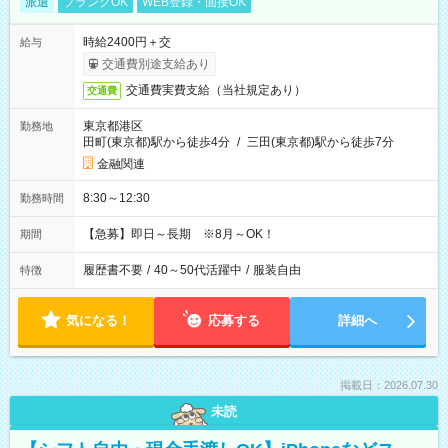
派遣
ブランクOK
WEB登録・面接OK
時給2400円＋交
給与
交通費別途支給あり
交通費実費支給（当社規定あり）
交通費
東京都港区
勤務地
田町(東京都)駅から徒歩4分
/
三田(東京都)駅から徒歩7分
金融関連
8:30～12:30
勤務時間
【急募】即日～長期 ※8月～OK！
期間
履歴書不要
/
40～50代活躍中
/
服装自由
特徴
気になる！
応募する
詳細へ
掲載日：2026.07.30
未読