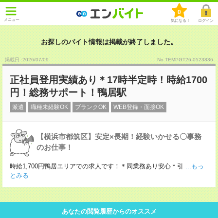
0
メニュー
気になる！
ログイン
お探しのバイト情報は掲載が終了しました。
掲載日 :2026
/
07
/
09
No.TEMPGT26-0523836
正社員登用実績あり＊17時半定時！時給1700
円！総務サポート！鴨居駅
派遣
職種未経験OK
ブランクOK
WEB登録・面接OK
【横浜市都筑区】安定×長期！経験いかせる〇事務
のお仕事！
時給1,700円鴨居エリアでの求人です！＊同業務あり安心＊引
...もっ
とみる
あなたの閲覧履歴からのオススメ