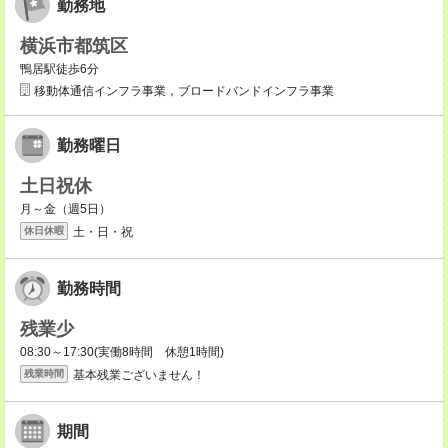
勤務地
横浜市都筑区
鴨居駅徒歩6分
移動体通信インフラ事業，ブロードバンドインフラ事業
勤務曜日
土日祝休
月～金（週5日）
土・日・祝
休日休暇
勤務時間
残業少
08:30～17:30(実働8時間 休憩1時間)
基本残業ございません！
残業時間
期間