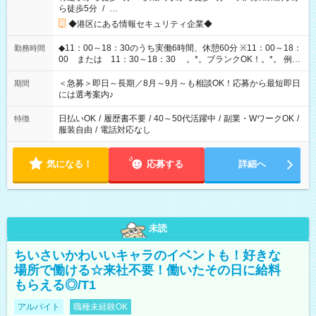
ら徒歩5分
/
…
◆港区にある情報セキュリティ企業◆
◆11：00～18：30のうち実働6時間、休憩60分 ※11：00～18：
勤務時間
00 または 11：30～18：30 。*。ブランクOK！。*。 例え
ば前職が、 在宅/財団法人/事務/コールセンター/受付/販売/カフェ
スタッフ スイーツ販売/ホテルフロント/化粧品販売/など 様々な
＜急募＞即日～長期／8月～9月～も相談OK！応募から最短即日
期間
業界から入社して活躍されています♪
には選考案内♪
日払いOK
/
履歴書不要
/
40～50代活躍中
/
副業・WワークOK
/
特徴
服装自由
/
電話対応なし
気になる！
応募する
詳細へ
未読
ちいさいかわいいキャラのイベントも！好きな
場所で働ける☆来社不要！働いたその日に給料
もらえる◎/T1
アルバイト
職種未経験OK