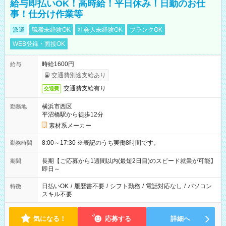
給与即払いOK！高時給！平日休み！日勤のお仕
事！仕分け作業等
派遣
職種未経験OK
社会人未経験OK
ブランクOK
WEB登録・面接OK
時給1600円
給与
交通費別途支給あり
交通費支給有り
交通費
横浜市西区
勤務地
平沼橋駅から徒歩12分
素材系メーカー
8:00～17:30 ※表記のうち実働8時間です。
勤務時間
長期【ご応募から1週間以内(最短2日目)のスピード就業が可能】
期間
即日～
日払いOK
/
履歴書不要
/
シフト勤務
/
電話対応なし
/
パソコン
特徴
スキル不要
気になる！
応募する
詳細へ