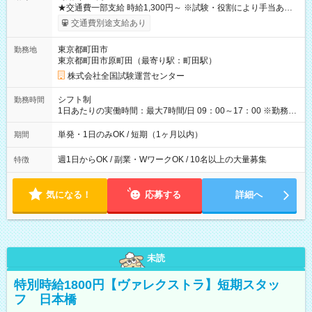
★交通費一部支給 時給1,300円～ ※試験・役割により手当あり
※勤務回数により昇給あり 【即給（前払い）オプションあ
交通費別途支給あり
り！】 希望される場合、勤務から1週間ほどで給与の一部を受け
取れます。 ※手数料418円がかかります。 【過去試験日の収入
東京都町田市
勤務地
例】 ・河合塾模擬試験 8:30～17:30（休憩1時間） 時給1,300円
東京都町田市原町田（最寄り駅：町田駅）
×8時間＝日収10,400円＋交通費 ※当日の役割により時給＋100
円の場合あり ・国家試験 7:00～13:30（休憩なし） 時給1,300
株式会社全国試験運営センター
円（役割手当＋100円）×6時間＝日収8,400円＋交通費 【試用期
間】試用期間なし
シフト制
勤務時間
1日あたりの実働時間：最大7時間/日 09：00～17：00 ※勤務時
間は 試験により異なります。
単発・1日のみOK / 短期（1ヶ月以内）
期間
週1日からOK / 副業・WワークOK / 10名以上の大量募集
特徴
気になる！
応募する
詳細へ
未読
特別時給1800円【ヴァレクストラ】短期スタッ
フ 日本橋