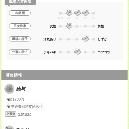
職場の雰囲気
年齢層
20代
30
40
50
60
男女比率
女性
男性
職場の様子
活気あり
しずか
仕事の仕方
テキパキ
コツコツ
募集情報
給与
時給1700円
交通費別途支給あり
全額支給
交通費