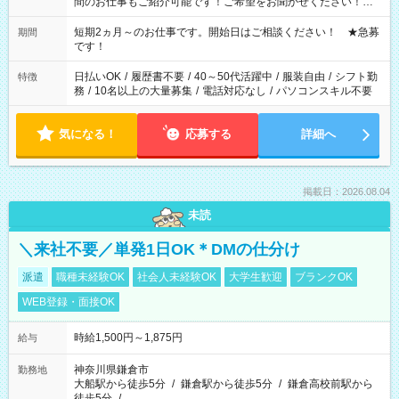
間のお仕事もご紹介可能です！ご希望をお聞かせください！★
家庭の都合でお休みが必要な場合も遠慮なくご相談ください。
※週最低15時間以上の勤務が必要です
短期2ヵ月～のお仕事です。開始日はご相談ください！ ★急募
期間
です！
日払いOK
/
履歴書不要
/
40～50代活躍中
/
服装自由
/
シフト勤
特徴
務
/
10名以上の大量募集
/
電話対応なし
/
パソコンスキル不要
気になる！
応募する
詳細へ
掲載日：2026.08.04
未読
＼来社不要／単発1日OK＊DMの仕分け
派遣
職種未経験OK
社会人未経験OK
大学生歓迎
ブランクOK
WEB登録・面接OK
時給1,500円～1,875円
給与
神奈川県鎌倉市
勤務地
大船駅から徒歩5分
/
鎌倉駅から徒歩5分
/
鎌倉高校前駅から
徒歩5分
/
…