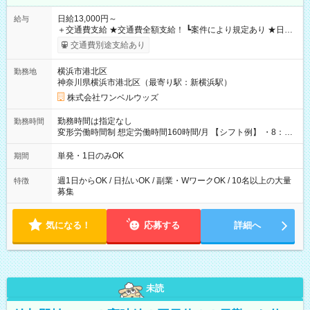
日給13,000円～
給与
＋交通費支給 ★交通費全額支給！ ┗案件により規定あり ★日払
いOK！（規定あり） ┗働いたその日に現金GET♪ お仕事後はコ
交通費別途支給あり
ンビニATMから 日払い分を引き落とせます！ 【試用期間】試
用期間なし
横浜市港北区
勤務地
神奈川県横浜市港北区（最寄り駅：新横浜駅）
株式会社ワンベルウッズ
勤務時間は指定なし
勤務時間
変形労働時間制 想定労働時間160時間/月 【シフト例】 ・8：00
～21：00
単発・1日のみOK
期間
週1日からOK / 日払いOK / 副業・WワークOK / 10名以上の大量
特徴
募集
気になる！
応募する
詳細へ
未読