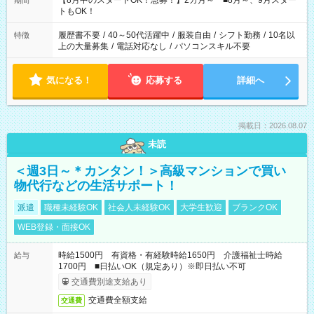
【8月中のスタートOK！急募！】2カ月～ ■8月～、9月スター
期間
ね。 ※Wワーク希望の方へ 今ご覧のお仕事で希望する勤務時間
トもOK！
と、もう1つのお仕事の勤務時間。 合計で週40時間を超える場
合は応募できません。
履歴書不要
/
40～50代活躍中
/
服装自由
/
シフト勤務
/
10名以
特徴
上の大量募集
/
電話対応なし
/
パソコンスキル不要
気になる！
応募する
詳細へ
掲載日：2026.08.07
未読
＜週3日～＊カンタン！＞高級マンションで買い
物代行などの生活サポート！
派遣
職種未経験OK
社会人未経験OK
大学生歓迎
ブランクOK
WEB登録・面接OK
時給1500円 有資格・有経験時給1650円 介護福祉士時給
給与
1700円 ■日払いOK（規定あり）※即日払い不可
交通費別途支給あり
交通費全額支給
交通費