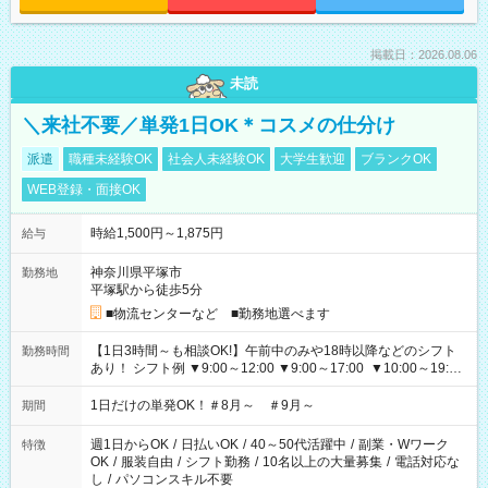
掲載日：2026.08.06
未読
＼来社不要／単発1日OK＊コスメの仕分け
派遣
職種未経験OK
社会人未経験OK
大学生歓迎
ブランクOK
WEB登録・面接OK
時給1,500円～1,875円
給与
神奈川県平塚市
勤務地
平塚駅から徒歩5分
■物流センターなど ■勤務地選べます
【1日3時間～も相談OK!】午前中のみや18時以降などのシフト
勤務時間
あり！ シフト例 ▼9:00～12:00 ▼9:00～17:00 ▼10:00～19:00
▼18:00～21:00
1日だけの単発OK！＃8月～ ＃9月～
期間
週1日からOK
/
日払いOK
/
40～50代活躍中
/
副業・Wワーク
特徴
OK
/
服装自由
/
シフト勤務
/
10名以上の大量募集
/
電話対応な
し
/
パソコンスキル不要