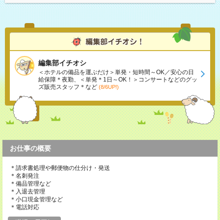
編集部イチオシ
＜ホテルの備品を運ぶだけ＞単発・短時間～OK／安心の日
給保障＊夜勤、＜単発＊1日～OK！＞コンサートなどのグッ
ズ販売スタッフ＊など
(8/6UP!)
お仕事の概要
＊請求書処理や郵便物の仕分け・発送
＊名刺発注
＊備品管理など
＊入退去管理
＊小口現金管理など
＊電話対応