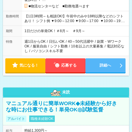
■物流センターなど ■勤務地選べます
【1日3時間～も相談OK!】午前中のみや18時以降などのシフト
勤務時間
あり！ シフト例 ▼9:00～12:00 ▼9:00～17:00 ▼10:00～19:00
▼18:00～21:00
1日だけの単発OK！＃8月～ ＃9月～
期間
週1日からOK
/
日払いOK
/
40～50代活躍中
/
副業・Wワーク
特徴
OK
/
服装自由
/
シフト勤務
/
10名以上の大量募集
/
電話対応な
し
/
パソコンスキル不要
気になる！
応募する
詳細へ
未読
マニュアル通りに簡単WORK◆未経験から好き
な時にお仕事できる！単発OK◎試験監督
アルバイト
職種未経験OK
時給1,300円～
給与