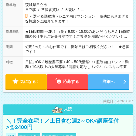
茨城県日立市
勤務地
日立駅
/
常陸多賀駅
/
大甕駅
/
…
＜選べる勤務地＞シニア向けマンション ※他にもさまざま
な施設をご紹介できます！
★1日5時間～OK！ （例）9:00～18:00のあいだ もちろん1日8時
勤務時間
間のお仕事もご紹介可能です！ご希望をお聞かせください！★
家庭の都合でお休みが必要な場合も遠慮なくご相談ください。
※週最低15時間以上の勤務が必要です
短期2ヵ月～のお仕事です。開始日はご相談ください！ ★急募
期間
です！
日払いOK
/
履歴書不要
/
40～50代活躍中
/
服装自由
/
シフト勤
特徴
務
/
10名以上の大量募集
/
電話対応なし
/
パソコンスキル不要
気になる！
応募する
詳細へ
掲載日：2026.08.07
未読
＼！完全在宅！／土日含む週2～OK<講座受付
>@2400円