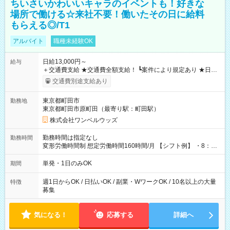
ちいさいかわいいキャラのイベントも！好きな
場所で働ける☆来社不要！働いたその日に給料
もらえる◎/T1
アルバイト
職種未経験OK
日給13,000円～
給与
＋交通費支給 ★交通費全額支給！ ┗案件により規定あり ★日払
いOK！（規定あり） ┗働いたその日に現金GET♪ お仕事後はコ
交通費別途支給あり
ンビニATMから 日払い分を引き落とせます！ 【試用期間】試
用期間なし
東京都町田市
勤務地
東京都町田市原町田（最寄り駅：町田駅）
株式会社ワンベルウッズ
勤務時間は指定なし
勤務時間
変形労働時間制 想定労働時間160時間/月 【シフト例】 ・8：00
～21：00
単発・1日のみOK
期間
週1日からOK / 日払いOK / 副業・WワークOK / 10名以上の大量
特徴
募集
気になる！
応募する
詳細へ