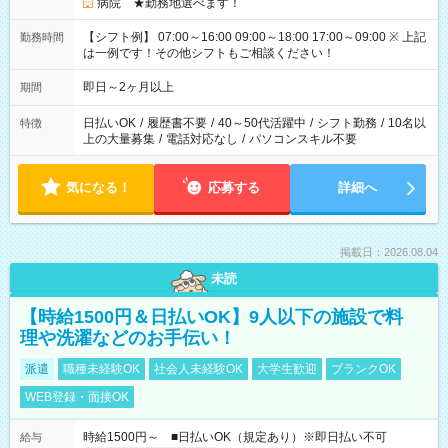
病院 ★勤務地選べます！
【シフト例】 07:00～16:00 09:00～18:00 17:00～09:00 ※ 上記
勤務時間
は一例です！その他シフトもご相談ください！
即日～2ヶ月以上
期間
日払いOK
/
履歴書不要
/
40～50代活躍中
/
シフト勤務
/
10名以
特徴
上の大量募集
/
電話対応なし
/
パソコンスキル不要
気になる！
応募する
詳細へ
掲載日：2026.08.04
未読
【時給1500円＆日払いOK】9人以下の施設で料
理や洗濯などのお手伝い！
派遣
職種未経験OK
社会人未経験OK
大学生歓迎
ブランクOK
WEB登録・面接OK
時給1500円～ ■日払いOK（規定あり）※即日払い不可
給与