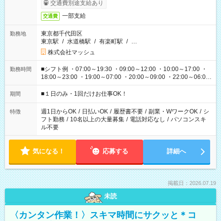
交通費別途支給あり
一部支給
交通費
東京都千代田区
勤務地
東京駅
/
水道橋駅
/
有楽町駅
/
…
株式会社マッシュ
■シフト例 ・07:00～19:30 ・09:00～12:00 ・10:00～17:00 ・
勤務時間
18:00～23:00 ・19:00～07:00 ・20:00～09:00 ・22:00～06:00
etc ★最短で3時間で5,120円のお仕事から 15時間で2万円近く稼
げるお仕事も！ ご希望のお時間に合わせてご紹介！ ※シフトは
■１日のみ・1回だけお仕事OK！
期間
現場によって異なります。 ※勿論、休憩時間はあるのでご安心
ください！
週1日からOK
/
日払いOK
/
履歴書不要
/
副業・WワークOK
/
シ
特徴
フト勤務
/
10名以上の大量募集
/
電話対応なし
/
パソコンスキ
ル不要
気になる！
応募する
詳細へ
掲載日：2026.07.19
未読
〈カンタン作業！〉スキマ時間にサクッと＊コ