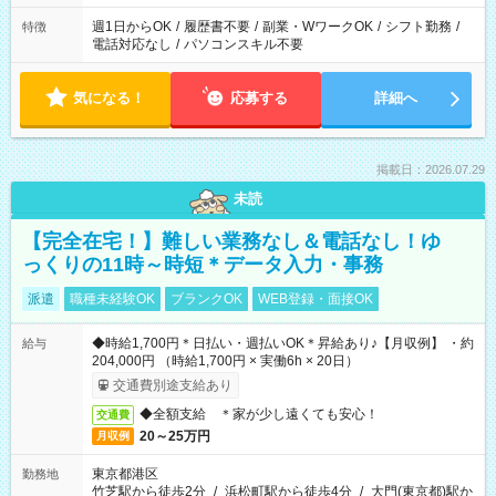
週1日からOK
/
履歴書不要
/
副業・WワークOK
/
シフト勤務
/
特徴
電話対応なし
/
パソコンスキル不要
気になる！
応募する
詳細へ
掲載日：2026.07.29
未読
【完全在宅！】難しい業務なし＆電話なし！ゆ
っくりの11時～時短＊データ入力・事務
派遣
職種未経験OK
ブランクOK
WEB登録・面接OK
◆時給1,700円＊日払い・週払いOK＊昇給あり♪【月収例】 ・約
給与
204,000円 （時給1,700円 × 実働6h × 20日）
交通費別途支給あり
◆全額支給 ＊家が少し遠くても安心！
交通費
20～25万円
月収例
東京都港区
勤務地
竹芝駅から徒歩2分
/
浜松町駅から徒歩4分
/
大門(東京都)駅か