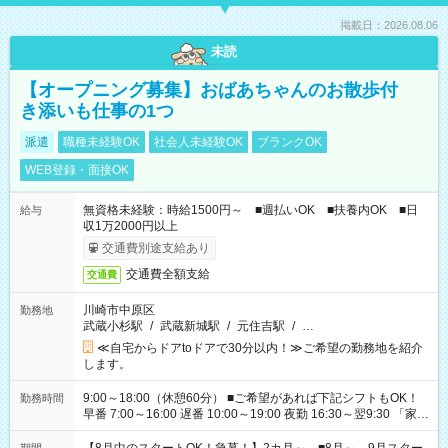
掲載日：2026.08.06
未読
【オープニング募集】おばあちゃんのお散歩付
き添いも仕事の1つ
派遣
職種未経験OK
社会人未経験OK
ブランクOK
WEB登録・面接OK
無資格未経験：時給1500円～ ■週払いOK ■扶養内OK ■日
給与
収1万2000円以上
交通費別途支給あり
交通費全額支給
交通費
川崎市中原区
勤務地
武蔵小杉駅
/
武蔵新城駅
/
元住吉駅
/
…
≪自宅からドアtoドアで30分以内！≫ご希望の勤務地を紹介
します。
9:00～18:00（休憩60分） ■ご希望があれば下記シフトもOK！
勤務時間
早番 7:00～16:00 遅番 10:00～19:00 夜勤 16:30～翌9:30 「家族
と休みを合わせたい」 「余裕を持って夕飯の準備がしたい」
「できれば残業はしたくない」 など、ご希望を教えてください