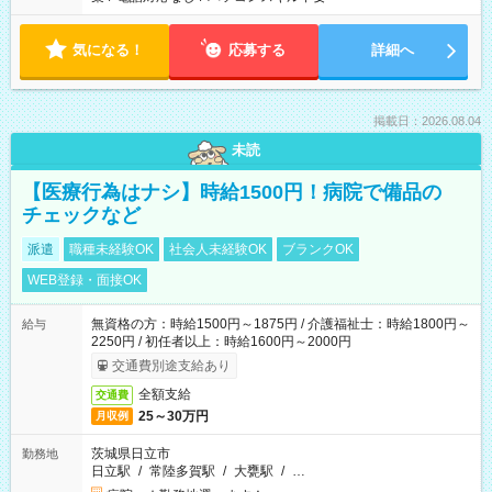
気になる！
応募する
詳細へ
掲載日：2026.08.04
未読
【医療行為はナシ】時給1500円！病院で備品の
チェックなど
派遣
職種未経験OK
社会人未経験OK
ブランクOK
WEB登録・面接OK
無資格の方：時給1500円～1875円 / 介護福祉士：時給1800円～
給与
2250円 / 初任者以上：時給1600円～2000円
交通費別途支給あり
全額支給
交通費
25～30万円
月収例
茨城県日立市
勤務地
日立駅
/
常陸多賀駅
/
大甕駅
/
…