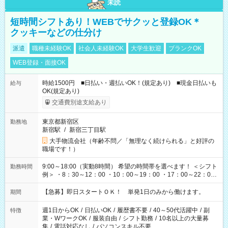
未読
短時間シフトあり！WEBでサクッと登録OK＊
クッキーなどの仕分け
派遣
職種未経験OK
社会人未経験OK
大学生歓迎
ブランクOK
WEB登録・面接OK
時給1500円 ■日払い・週払いOK！(規定あり) ■現金日払いも
給与
OK(規定あり)
交通費別途支給あり
東京都新宿区
勤務地
新宿駅
/
新宿三丁目駅
大手物流会社（年齢不問／「無理なく続けられる」と好評の
職場です！）
9:00～18:00（実動8時間） 希望の時間帯を選べます！ ＜シフト
勤務時間
例＞ ・8：30～12：00 ・10：00～19：00 ・17：00～22：00
・13：00～22：00 ・22：00～翌6：00 など
【急募】即日スタートＯＫ！ 単発1日のみから働けます。
期間
週1日からOK
/
日払いOK
/
履歴書不要
/
40～50代活躍中
/
副
特徴
業・WワークOK
/
服装自由
/
シフト勤務
/
10名以上の大量募
集
/
電話対応なし
/
パソコンスキル不要