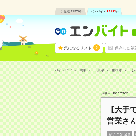
エン派遣
71570
件
エン バイト
82182
件
0
気になるリスト
保存した希
バイトTOP
関東
千葉県
船橋市
【大
掲載日 :
2026
/
07
/
23
【大手で
営業さ
紹介予定派遣