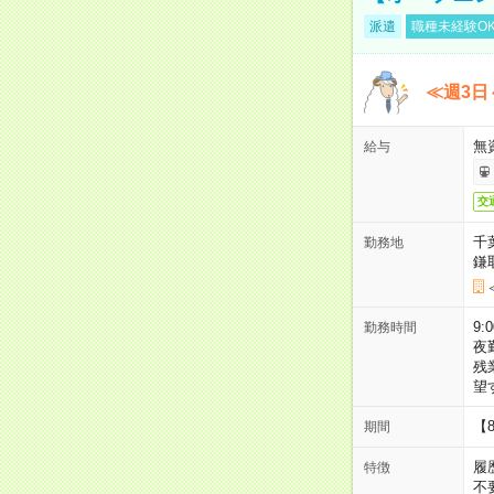
派遣
職種未経験O
≪週3日
無
給与
交
千
勤務地
鎌
9:
勤務時間
夜
残
望
【
期間
履
特徴
不