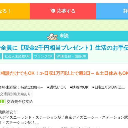
なる！
応募する
詳
未読
全員に【現金2千円相当プレゼント】生活のお手
K
社会人未経験OK
ブランクOK
WEB登録・面接OK
相談だけでもOK！≫日収1万円以上で週3日～＆土日休みもO
資格未経験：時給1330円～ ■週払いOK ■扶養内OK ■日収1万640円以上
交通費別途支給あり
交通費全額支給
通費
葉県浦安市
京ディズニーランド・ステーション駅
/
東京ディズニーシー・ステーション駅
イ・ステーション駅
/
…