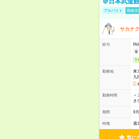
＠日本武道
アルバイト
職種未
サカナク
時
給与
交
東
勤務地
九
＜シ
勤務時間
き
9
期間
週
特徴
気に