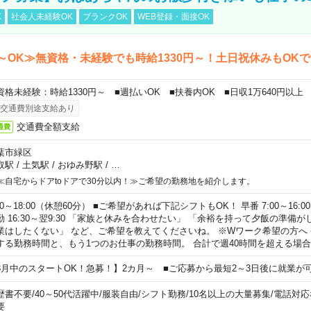
K
社会人未経験OK
ブランクOK
WEB登録・面接OK
～OK≫無資格・未経験でも時給1330円～！土日祝休みもOK
資格未経験：時給1330円～ ■週払いOK ■扶養内OK ■日収1万640円以上
交通費別途支給あり
交通費全額支給
通費
葉市緑区
取駅
/
土気駅
/
おゆみ野駅
/
…
≪自宅からドアtoドアで30分以内！≫ご希望の勤務地を紹介します。
00～18:00（休憩60分） ■ご希望があれば下記シフトもOK！ 早番 7:00～16:00 遅
勤 16:30～翌9:30 「家族と休みを合わせたい」 「余裕を持って夕飯の準備
業はしたくない」 など、ご希望を教えてくださいね。 ※Wワーク希望の方へ
する勤務時間と、もう1つのお仕事の勤務時間。 合計で週40時間を超える場
8月中のスタートOK！急募！】2カ月～ ■ご応募から最短2～3日後に就業が
歴書不要
/
40～50代活躍中
/
服装自由
/
シフト勤務
/
10名以上の大量募集
/
電話対応
要