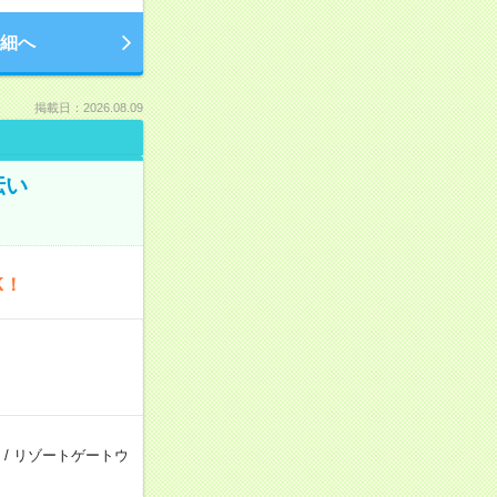
細へ
掲載日：2026.08.09
伝い
K！
/
リゾートゲートウ