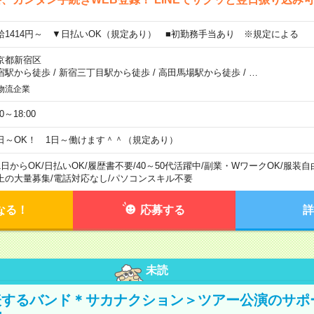
給1414円～ ▼日払いOK（規定あり） ■初勤務手当あり ※規定による
京都新宿区
宿駅から徒歩
/
新宿三丁目駅から徒歩
/
高田馬場駅から徒歩
/
…
物流企業
00～18:00
日～OK！ 1日～働けます＾＾（規定あり）
1日からOK
/
日払いOK
/
履歴書不要
/
40～50代活躍中
/
副業・WワークOK
/
服装自
上の大量募集
/
電話対応なし
/
パソコンスキル不要
なる！
応募する
詳
未読
表するバンド＊サカナクション＞ツアー公演のサポ