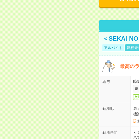
＜SEKAI 
アルバイト
職種未
最高のラ
時
給与
交
東
勤務地
後
＜
勤務時間
る