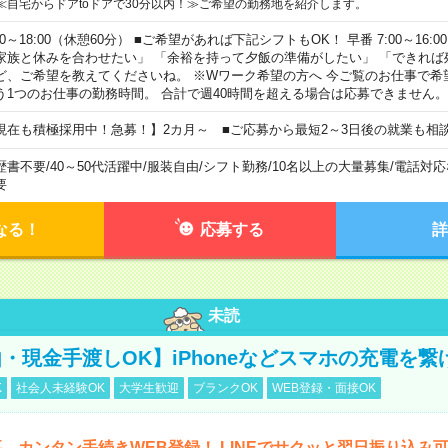
≪自宅からドアtoドアで30分以内！≫ご希望の勤務地を紹介します。
00～18:00（休憩60分） ■ご希望があれば下記シフトもOK！ 早番 7:00～16:00 遅
家族と休みを合わせたい」 「余裕を持って夕飯の準備がしたい」 「できれば
ど、ご希望を教えてくださいね。 ※Wワーク希望の方へ 今ご覧のお仕事で希
う1つのお仕事の勤務時間。 合計で週40時間を超える場合は応募できません。
現在も積極採用中！急募！】2カ月～ ■ご応募から最短2～3日後の就業も相
歴書不要
/
40～50代活躍中
/
服装自由
/
シフト勤務
/
10名以上の大量募集
/
電話対応
要
なる！
応募する
詳
未読
・現金手渡しOK】iPhoneなどスマホの充電を繋
K
社会人未経験OK
大学生歓迎
ブランクOK
WEB登録・面接OK
、カンタン手続きWEB登録！ LINEでサクッと翌日振り込み