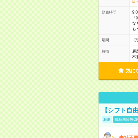
9:
勤務時間
「
な
も
【
期間
履
特徴
不
気に
【シフト自由
派遣
職種未経験O
来社不要