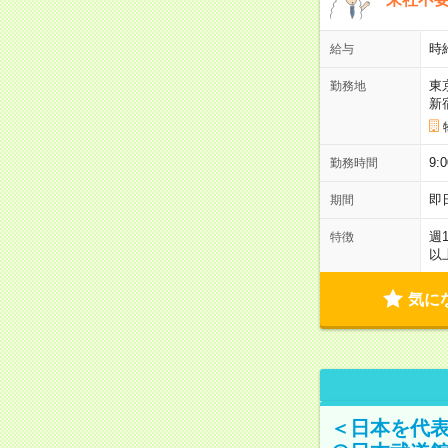
時
給与
東
勤務地
新
9:
勤務時間
即
期間
週
特徴
以
気に
＜日本を代