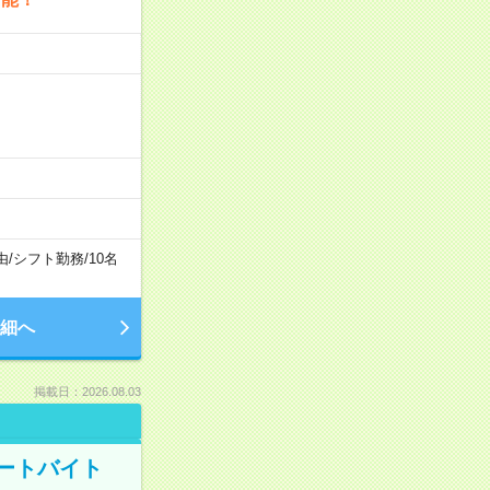
由
/
シフト勤務
/
10名
細へ
掲載日：2026.08.03
ートバイト