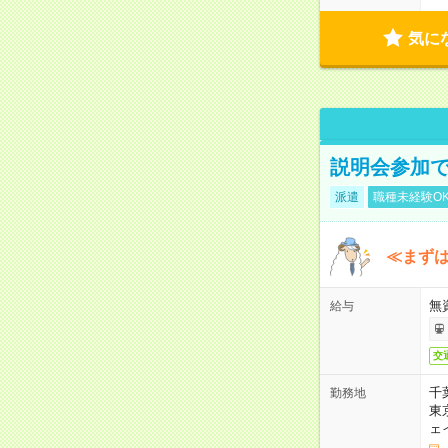
気に
説明会参加で
派遣
職種未経験O
≪まずは
無
給与
交
千
勤務地
東
ェ