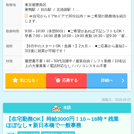
東京都豊島区
勤務地
巣鴨駅
/
目白駅
/
北池袋駅
/
…
≪自宅からドアtoドアで30分以内！≫ご希望の勤務地を紹介
します。
9:00～18:00（休憩60分） ■ご希望があれば下記シフトもOK！
勤務時間
早番 7:00～16:00 遅番 10:00～19:00 夜勤 16:30～翌9:30 「家族
と休みを合わせたい」 「余裕を持って夕飯の準備がしたい」
「できれば残業はしたくない」 など、ご希望を教えてください
【8月中のスタートOK！急募！】2カ月～ ■ご応募から最短2～
期間
ね。 ※Wワーク希望の方へ 今ご覧のお仕事で希望する勤務時間
3日後に就業が可能です！
と、もう1つのお仕事の勤務時間。 合計で週40時間を超える場
合は応募できません。
履歴書不要
/
40～50代活躍中
/
服装自由
/
シフト勤務
/
10名以
特徴
上の大量募集
/
電話対応なし
/
パソコンスキル不要
気になる！
応募する
詳細へ
掲載日：2026.08.07
未読
【在宅勤務OK】時給3000円！10～16時＊残業
ほぼなし▼新日本橋で一般事務