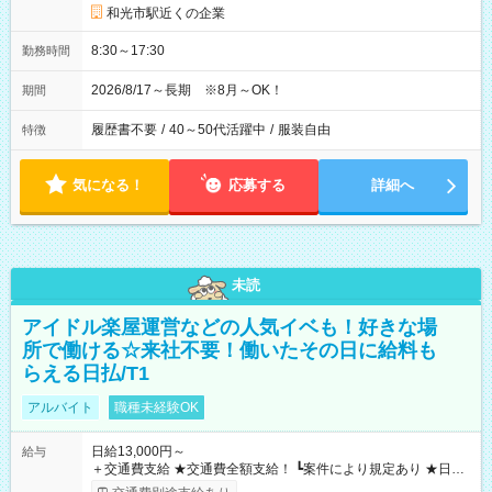
和光市駅近くの企業
8:30～17:30
勤務時間
2026/8/17～長期 ※8月～OK！
期間
履歴書不要
/
40～50代活躍中
/
服装自由
特徴
気になる！
応募する
詳細へ
未読
アイドル楽屋運営などの人気イベも！好きな場
所で働ける☆来社不要！働いたその日に給料も
らえる日払/T1
アルバイト
職種未経験OK
日給13,000円～
給与
＋交通費支給 ★交通費全額支給！ ┗案件により規定あり ★日払
いOK！（規定あり） ┗働いたその日に現金GET♪ お仕事後はコ