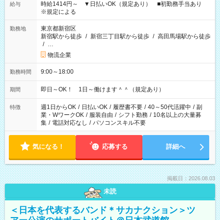
時給1414円～ ▼日払いOK（規定あり） ■初勤務手当あり
給与
※規定による
東京都新宿区
勤務地
新宿駅から徒歩
/
新宿三丁目駅から徒歩
/
高田馬場駅から徒歩
/
…
物流企業
9:00～18:00
勤務時間
即日～OK！ 1日～働けます＾＾（規定あり）
期間
週1日からOK
/
日払いOK
/
履歴書不要
/
40～50代活躍中
/
副
特徴
業・WワークOK
/
服装自由
/
シフト勤務
/
10名以上の大量募
集
/
電話対応なし
/
パソコンスキル不要
気になる！
応募する
詳細へ
掲載日：2026.08.03
未読
＜日本を代表するバンド＊サカナクション＞ツ