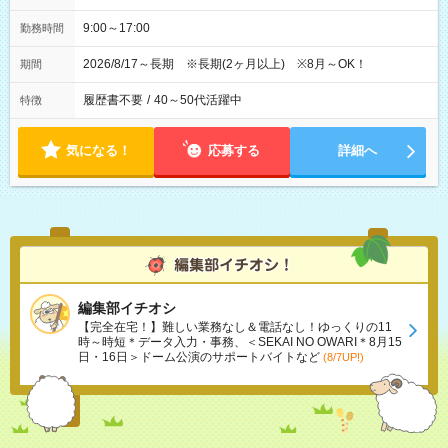
9:00～17:00
勤務時間
2026/8/17～長期 ※長期(2ヶ月以上) ※8月～OK！
期間
履歴書不要
/
40～50代活躍中
特徴
気になる！
応募する
詳細へ
編集部イチオシ
【完全在宅！】難しい業務なし＆電話なし！ゆっくりの11
時～時短＊データ入力・事務、＜SEKAI NO OWARI＊8月15
日・16日＞ドーム公演のサポートバイトなど
(8/7UP!)