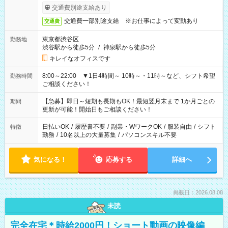
交通費別途支給あり
交通費一部別途支給 ※お仕事によって変動あり
交通費
東京都渋谷区
勤務地
渋谷駅から徒歩5分
/
神泉駅から徒歩5分
キレイなオフィスです
8:00～22:00 ▼1日4時間～ 10時～・11時～など、シフト希望
勤務時間
ご相談ください！
【急募】即日～短期も長期もOK！最短翌月末まで 1か月ごとの
期間
更新が可能！開始日もご相談ください！
日払いOK
/
履歴書不要
/
副業・WワークOK
/
服装自由
/
シフト
特徴
勤務
/
10名以上の大量募集
/
パソコンスキル不要
気になる！
応募する
詳細へ
掲載日：2026.08.08
未読
完全在宅＊時給2000円！ショート動画の映像編