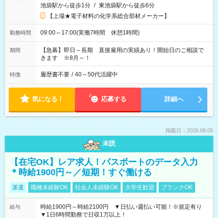
池袋駅から徒歩1分
/
東池袋駅から徒歩6分
【上場★電子材料の化学系総合部材メーカー】
09:00～17:00(実働7時間 休憩1時間)
勤務時間
【急募】即日～長期 直接雇用の実績あり！開始日のご相談で
期間
きます ※8月～！
履歴書不要
/
40～50代活躍中
特徴
気になる！
応募する
詳細へ
掲載日：2026.08.05
未読
【在宅OK】レア求人！パスポートのデータ入力
＊時給1900円～／短期！すぐ働ける
派遣
職種未経験OK
社会人未経験OK
大学生歓迎
ブランクOK
時給1900円～時給2100円 ▼日払い週払い可能！※規定有り
給与
▼1日6時間勤務で日収1万以上！