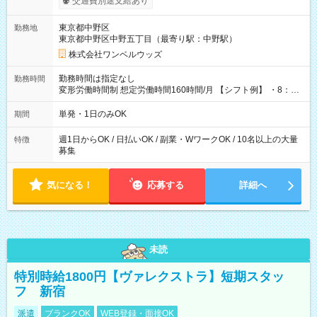
交通費別途支給あり
ンビニATMから 日払い分を引き落とせます！ 【試用期間】試
用期間なし
東京都中野区
勤務地
東京都中野区中野五丁目（最寄り駅：中野駅）
株式会社ワンベルウッズ
勤務時間は指定なし
勤務時間
変形労働時間制 想定労働時間160時間/月 【シフト例】 ・8：00
～21：00
単発・1日のみOK
期間
週1日からOK / 日払いOK / 副業・WワークOK / 10名以上の大量
特徴
募集
気になる！
応募する
詳細へ
未読
特別時給1800円【ヴァレクストラ】短期スタッ
フ 新宿
派遣
ブランクOK
WEB登録・面接OK