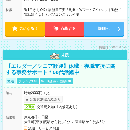
週1日からOK
/
履歴書不要
/
副業・WワークOK
/
シフト勤務
/
特徴
電話対応なし
/
パソコンスキル不要
気になる！
応募する
詳細へ
掲載日：2026.07.28
未読
【エルダー／シニア歓迎】休職・復職支援に関
する事務サポート＊50代活躍中
派遣
ブランクOK
WEB登録・面接OK
時給2000円＋交
給与
交通費別途支給あり
交通費支給(社内規定あり)
交通費
東京都千代田区
勤務地
大手町(東京都)駅から徒歩1分
/
東京駅から徒歩6分
流通・サービス関連