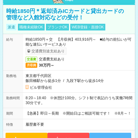
時給1850円＊返却済みICカードと貸出カードの
管理など入館対応などの受付！
派遣
職種未経験OK
ブランクOK
WEB登録・面接OK
時給1850円＋交 【月収例】403,916円～ ■給与の前払いが可
給与
能な速払いサービスあり
交通費別途支給あり
交通費支給あり
交通費
30万円～
月収例
東京都千代田区
勤務地
飯田橋駅から徒歩1分
/
九段下駅から徒歩14分
ビル管理会社
8:20～18:40 ※休憩計100分。シフト制で表記のうち実働7時間
勤務時間
30分です。
【急募】即日～長期 ※開始日はご相談可能です！ ※8月～！
期間
履歴書不要
特徴