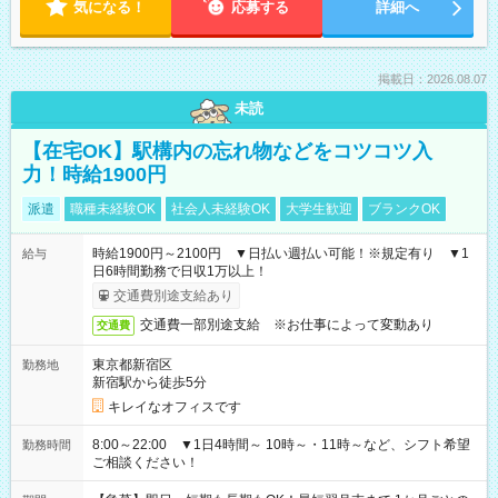
気になる！
応募する
詳細へ
掲載日：2026.08.07
未読
【在宅OK】駅構内の忘れ物などをコツコツ入
力！時給1900円
派遣
職種未経験OK
社会人未経験OK
大学生歓迎
ブランクOK
時給1900円～2100円 ▼日払い週払い可能！※規定有り ▼1
給与
日6時間勤務で日収1万以上！
交通費別途支給あり
交通費一部別途支給 ※お仕事によって変動あり
交通費
東京都新宿区
勤務地
新宿駅から徒歩5分
キレイなオフィスです
8:00～22:00 ▼1日4時間～ 10時～・11時～など、シフト希望
勤務時間
ご相談ください！