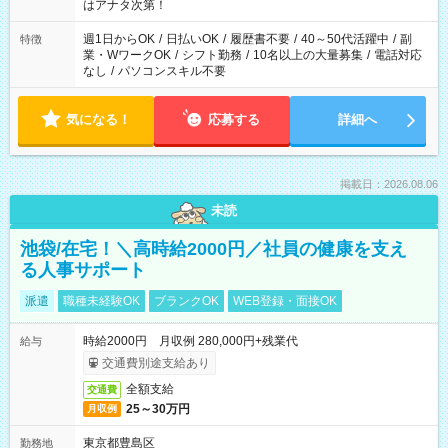
はアナタ次第！
週1日からOK
/
日払いOK
/
履歴書不要
/
40～50代活躍中
/
副
特徴
業・WワークOK
/
シフト勤務
/
10名以上の大量募集
/
電話対応
なし
/
パソコンスキル不要
気になる！
応募する
詳細へ
掲載日：2026.08.06
未読
池袋/在宅！＼高時給2000円／社員の健康を支え
る人事サポート
派遣
職種未経験OK
ブランクOK
WEB登録・面接OK
時給2000円 月収例 280,000円+残業代
給与
交通費別途支給あり
全額支給
交通費
25～30万円
月収例
東京都豊島区
勤務地