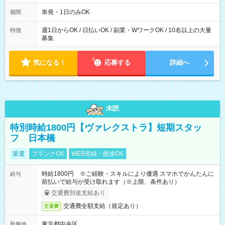
～21：00
単発・1日のみOK
期間
週1日からOK / 日払いOK / 副業・WワークOK / 10名以上の大量
特徴
募集
気になる！
応募する
詳細へ
未読
特別時給1800円【ヴァレクストラ】短期スタッ
フ 日本橋
派遣
ブランクOK
WEB登録・面接OK
時給1800円 ※ご経験・スキルにより優遇 スマホでかんたんに
給与
前払いで給与が受け取れます（※上限、条件あり）
交通費別途支給あり
交通費全額支給（規定あり）
交通費
東京都中央区
勤務地