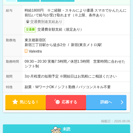
時給1800円 ※ご経験・スキルにより優遇 スマホでかんたんに
給与
前払いで給与が受け取れます（※上限、条件あり）
交通費別途支給あり
交通費全額支給（規定あり）
交通費
東京都新宿区
勤務地
新宿三丁目駅から徒歩2分
/
新宿(東京メトロ)駅
Valextra
09:30～20:30 実働7.5時間／休憩1.5時間 営業時間に合わせた
勤務時間
シフト制
3か月程度の短期予定 ※開始日はお気軽にご相談ください
期間
副業・WワークOK
/
シフト勤務
/
パソコンスキル不要
特徴
気になる！
応募する
詳細へ
掲載日：2026.08.06
未読