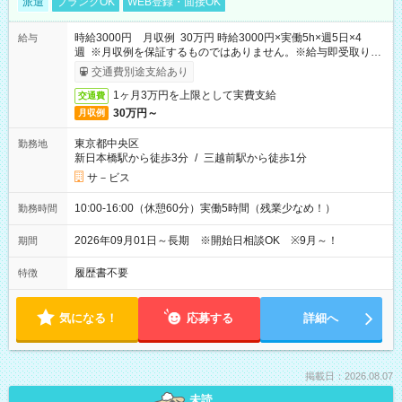
派遣
ブランクOK
WEB登録・面接OK
時給3000円 月収例 30万円 時給3000円×実働5h×週5日×4
給与
週 ※月収例を保証するものではありません。※給与即受取りサ
ービス利用可（利用条件有）
交通費別途支給あり
1ヶ月3万円を上限として実費支給
交通費
30万円～
月収例
東京都中央区
勤務地
新日本橋駅から徒歩3分
/
三越前駅から徒歩1分
サ－ビス
10:00-16:00（休憩60分）実働5時間（残業少なめ！）
勤務時間
2026年09月01日～長期 ※開始日相談OK ※9月～！
期間
履歴書不要
特徴
気になる！
応募する
詳細へ
掲載日：2026.08.07
未読