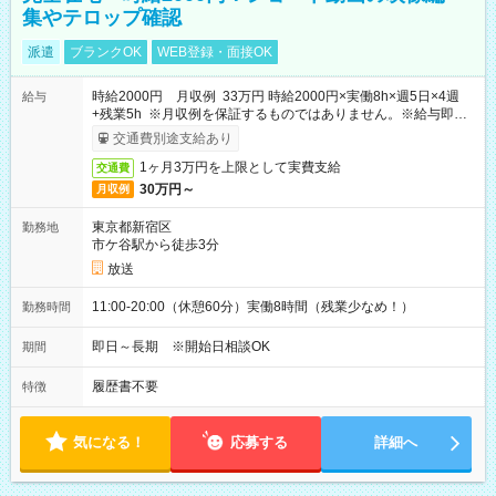
集やテロップ確認
派遣
ブランクOK
WEB登録・面接OK
時給2000円 月収例 33万円 時給2000円×実働8h×週5日×4週
給与
+残業5h ※月収例を保証するものではありません。※給与即受
取りサービス利用可（利用条件有）
交通費別途支給あり
1ヶ月3万円を上限として実費支給
交通費
30万円～
月収例
東京都新宿区
勤務地
市ケ谷駅から徒歩3分
放送
11:00-20:00（休憩60分）実働8時間（残業少なめ！）
勤務時間
即日～長期 ※開始日相談OK
期間
履歴書不要
特徴
気になる！
応募する
詳細へ