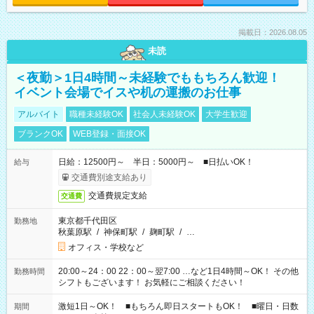
掲載日：2026.08.05
未読
＜夜勤＞1日4時間～未経験でももちろん歓迎！
イベント会場でイスや机の運搬のお仕事
アルバイト
職種未経験OK
社会人未経験OK
大学生歓迎
ブランクOK
WEB登録・面接OK
日給：12500円～ 半日：5000円～ ■日払いOK！
給与
交通費別途支給あり
交通費規定支給
交通費
東京都千代田区
勤務地
秋葉原駅
/
神保町駅
/
麹町駅
/
…
オフィス・学校など
20:00～24：00 22：00～翌7:00 …など1日4時間～OK！ その他
勤務時間
シフトもございます！ お気軽にご相談ください！
激短1日～OK！ ■もちろん即日スタートもOK！ ■曜日・日数
期間