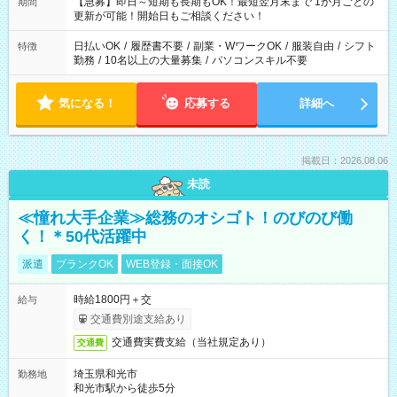
【急募】即日～短期も長期もOK！最短翌月末まで 1か月ごとの
期間
更新が可能！開始日もご相談ください！
日払いOK
/
履歴書不要
/
副業・WワークOK
/
服装自由
/
シフト
特徴
勤務
/
10名以上の大量募集
/
パソコンスキル不要
気になる！
応募する
詳細へ
掲載日：2026.08.06
未読
≪憧れ大手企業≫総務のオシゴト！のびのび働
く！＊50代活躍中
派遣
ブランクOK
WEB登録・面接OK
時給1800円＋交
給与
交通費別途支給あり
交通費実費支給（当社規定あり）
交通費
埼玉県和光市
勤務地
和光市駅から徒歩5分