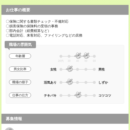
お仕事の概要
〇保険に関する書類チェック・不備対応
〇損害保険の保険料の受領の事務
〇部内会計（経費精算など）
〇電話対応、来客対応、ファイリングなどの庶務
職場の雰囲気
年齢層
20代
30
40
50
60
男女比率
女性
男性
職場の様子
活気あり
しずか
仕事の仕方
テキパキ
コツコツ
募集情報