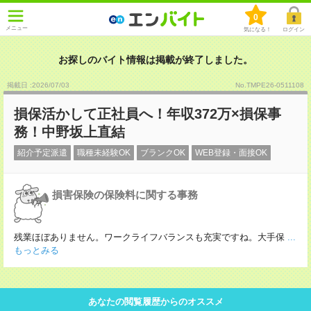
0
メニュー
気になる！
ログイン
お探しのバイト情報は掲載が終了しました。
掲載日 :2026
/
07
/
03
No.TMPE26-0511108
損保活かして正社員へ！年収372万×損保事
務！中野坂上直結
紹介予定派遣
職種未経験OK
ブランクOK
WEB登録・面接OK
損害保険の保険料に関する事務
残業ほぼありません。ワークライフバランスも充実ですね。大手保
...
もっとみる
あなたの閲覧履歴からのオススメ