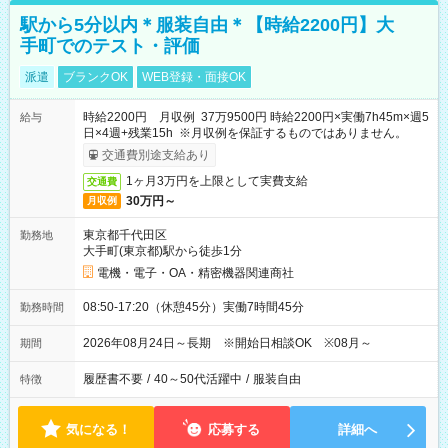
駅から5分以内＊服装自由＊【時給2200円】大
手町でのテスト・評価
派遣
ブランクOK
WEB登録・面接OK
時給2200円 月収例 37万9500円 時給2200円×実働7h45m×週5
給与
日×4週+残業15h ※月収例を保証するものではありません。
交通費別途支給あり
1ヶ月3万円を上限として実費支給
交通費
30万円～
月収例
東京都千代田区
勤務地
大手町(東京都)駅から徒歩1分
電機・電子・OA・精密機器関連商社
08:50-17:20（休憩45分）実働7時間45分
勤務時間
2026年08月24日～長期 ※開始日相談OK ※08月～
期間
履歴書不要
/
40～50代活躍中
/
服装自由
特徴
気になる！
応募する
詳細へ