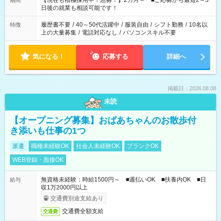
【現在も積極採用中！急募！】2カ月～ ■ご応募から最短2～3
期間
の方へ 今ご覧のお仕事で希望する勤務時間と、もう1つのお仕事
日後の就業も相談可能です！
の勤務時間。 合計で週40時間を超える場合は応募できません。
履歴書不要
/
40～50代活躍中
/
服装自由
/
シフト勤務
/
10名以
特徴
上の大量募集
/
電話対応なし
/
パソコンスキル不要
気になる！
応募する
詳細へ
掲載日：2026.08.08
未読
【オープニング募集】おばあちゃんのお散歩付
き添いも仕事の1つ
派遣
職種未経験OK
社会人未経験OK
ブランクOK
WEB登録・面接OK
無資格未経験：時給1500円～ ■週払いOK ■扶養内OK ■日
給与
収1万2000円以上
交通費別途支給あり
交通費全額支給
交通費