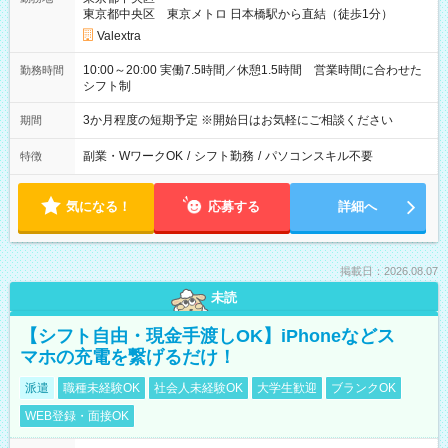
東京都中央区 東京メトロ 日本橋駅から直結（徒歩1分）
Valextra
10:00～20:00 実働7.5時間／休憩1.5時間 営業時間に合わせた
勤務時間
シフト制
3か月程度の短期予定 ※開始日はお気軽にご相談ください
期間
副業・WワークOK
/
シフト勤務
/
パソコンスキル不要
特徴
気になる！
応募する
詳細へ
掲載日：2026.08.07
未読
【シフト自由・現金手渡しOK】iPhoneなどス
マホの充電を繋げるだけ！
派遣
職種未経験OK
社会人未経験OK
大学生歓迎
ブランクOK
WEB登録・面接OK