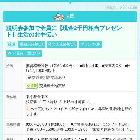
掲載日：2026.08.08
未読
説明会参加で全員に【現金2千円相当プレゼン
ト】生活のお手伝い
派遣
職種未経験OK
社会人未経験OK
ブランクOK
WEB登録・面接OK
無資格未経験：時給1500円～ ■週払いOK ■扶養内OK ■日
給与
収1万2000円以上
交通費別途支給あり
交通費全額支給
交通費
東京都台東区
勤務地
浅草駅
/
三ノ輪駅
/
上野御徒町駅
/
…
≪自宅からドアtoドアで30分以内！≫ご希望の勤務地を紹介
します。
9:00～18:00（休憩60分） ■ご希望があれば下記シフトもOK！
勤務時間
早番 7:00～16:00 遅番 10:00～19:00 「家族と休みを合わせた
い」 「余裕を持って夕飯の準備がしたい」 「できれば残業はし
たくない」 など、ご希望を教えてくださいね。 ※Wワーク希望