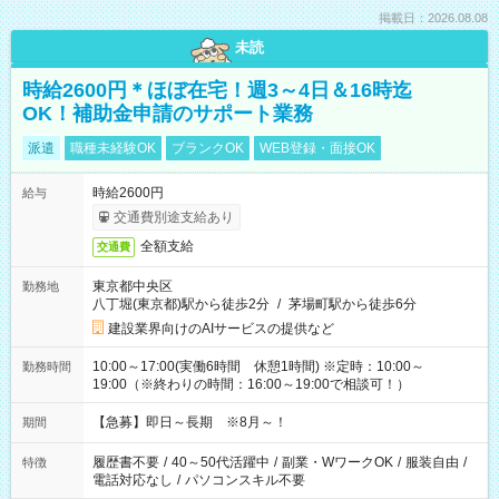
掲載日：2026.08.08
未読
時給2600円＊ほぼ在宅！週3～4日＆16時迄
OK！補助金申請のサポート業務
派遣
職種未経験OK
ブランクOK
WEB登録・面接OK
時給2600円
給与
交通費別途支給あり
全額支給
交通費
東京都中央区
勤務地
八丁堀(東京都)駅から徒歩2分
/
茅場町駅から徒歩6分
建設業界向けのAIサービスの提供など
10:00～17:00(実働6時間 休憩1時間) ※定時：10:00～
勤務時間
19:00（※終わりの時間：16:00～19:00で相談可！）
【急募】即日～長期 ※8月～！
期間
履歴書不要
/
40～50代活躍中
/
副業・WワークOK
/
服装自由
/
特徴
電話対応なし
/
パソコンスキル不要