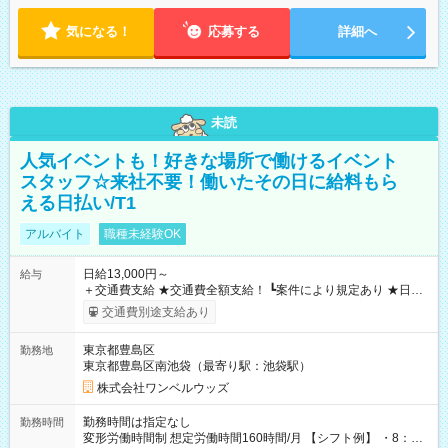
気になる！
応募する
詳細へ
未読
人気イベントも！好きな場所で働けるイベント
スタッフ☆来社不要！働いたその日に給料もら
える日払い/T1
アルバイト
職種未経験OK
日給13,000円～
給与
＋交通費支給 ★交通費全額支給！ ┗案件により規定あり ★日払
いOK！（規定あり） ┗働いたその日に現金GET♪ お仕事後はコ
交通費別途支給あり
ンビニATMから 日払い分を引き落とせます！ 【試用期間】試
用期間なし
東京都豊島区
勤務地
東京都豊島区南池袋（最寄り駅：池袋駅）
株式会社ワンベルウッズ
勤務時間は指定なし
勤務時間
変形労働時間制 想定労働時間160時間/月 【シフト例】 ・8：00