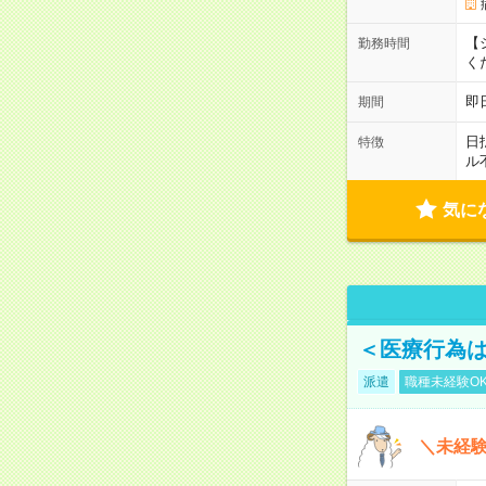
【シ
勤務時間
く
即
期間
日
特徴
ル
気に
＜医療行為は
派遣
職種未経験O
＼未経験