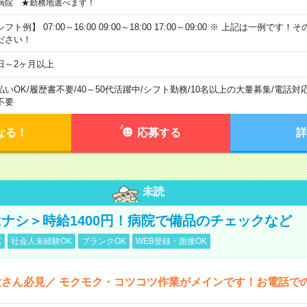
病院 ★勤務地選べます！
フト例】 07:00～16:00 09:00～18:00 17:00～09:00 ※ 上記は一例で
ださい！
日～2ヶ月以上
払いOK
/
履歴書不要
/
40～50代活躍中
/
シフト勤務
/
10名以上の大量募集
/
電話対
不要
なる！
応募する
詳
未読
ナシ＞時給1400円！病院で備品のチェックなど
K
社会人未経験OK
ブランクOK
WEB登録・面接OK
さん必見／ モクモク・コツコツ作業がメインです！お電話で