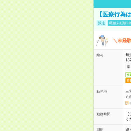
【医療行為は
派遣
職種未経験O
＼未経験
無
給与
18
交
月
三
勤務地
近
【シ
勤務時間
く
即
期間