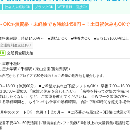
K
社会人未経験OK
ブランクOK
WEB登録・面接OK
～OK≫無資格・未経験でも時給1450円～！土日祝休みもOK
資格未経験：時給1450円～ ■週払いOK ■扶養内OK ■日収1万1600円以上
交通費別途支給あり
交通費全額支給
通費
古屋市千種区
古屋大学駅
/
千種駅
/
東山公園(愛知県)駅
/
…
≪自宅からドアtoドアで30分以内！≫ご希望の勤務地を紹介します。
00～18:00（休憩60分） ■ご希望があれば下記シフトもOK！ 早番 7:00～16:00 遅
勤 16:30～翌9:30 「家族と休みを合わせたい」 「余裕を持って夕飯の準備
業はしたくない」 など、ご希望を教えてくださいね。 ※Wワーク希望の方へ
する勤務時間と、もう1つのお仕事の勤務時間。 合計で週40時間を超える場
8月中のスタートOK！急募！】2カ月～ ■ご応募から最短2～3日後に就業が
歴書不要
/
40～50代活躍中
/
服装自由
/
シフト勤務
/
10名以上の大量募集
/
電話対応
要