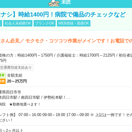
未読
ナシ】時給1400円！病院で備品のチェックなど
K
社会人未経験OK
ブランクOK
WEB登録・面接OK
さん必見／ モクモク・コツコツ作業がメインです！お電話で
資格の方：時給1400円～1750円 / 介護福祉士：時給1700円～2125円 / 初任
75円
交通費別途支給あり
全額支給
通費
20～25万円
収例
重県四日市市
鉄四日市駅
/
南四日市駅
/
伊勢松本駅
/
…
病院 ★勤務地選べます！
フト例】 07:00～16:00 09:00～18:00 17:00～09:00 ※ 上記は一例で
ださい！
日～2ヶ月以上