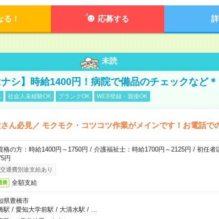
なる！
応募する
詳
未読
ナシ】時給1400円！病院で備品のチェックなど＊
K
社会人未経験OK
ブランクOK
WEB登録・面接OK
さん必見／ モクモク・コツコツ作業がメインです！お電話で
資格の方：時給1400円～1750円 / 介護福祉士：時給1700円～2125円 / 初任
75円
交通費別途支給あり
全額支給
通費
知県豊橋市
橋駅
/
愛知大学前駅
/
大清水駅
/
…