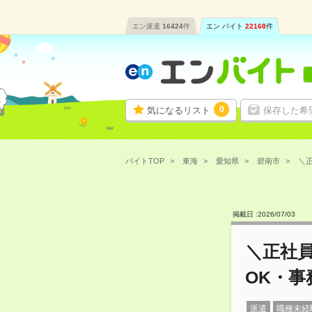
エン派遣
16424
件
エン バイト
22168
件
0
気になるリスト
保存した希
バイトTOP
東海
愛知県
碧南市
＼正
掲載日 :
2026
/
07
/
03
＼正社
OK・事
派遣
職種未経