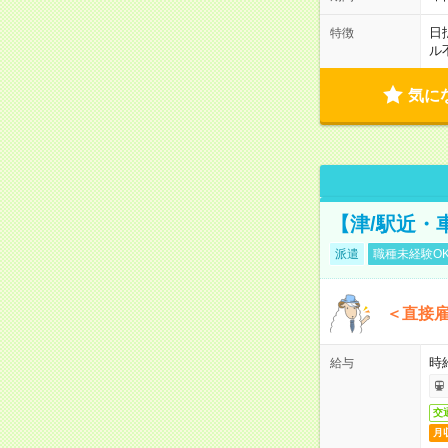
日
特徴
ル
気に
【津/駅近・
派遣
職種未経験O
＜直接
時給
給与
交
月