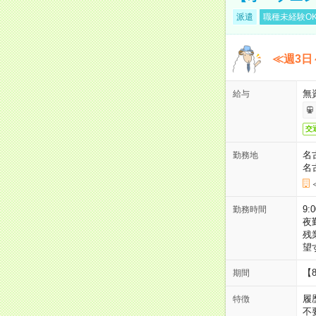
派遣
職種未経験O
≪週3日
無
給与
交
名
勤務地
名
9:
勤務時間
夜
残
望
【
期間
履
特徴
不