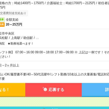
資格の方：時給1400円～1750円 / 介護福祉士：時給1700円～2125円 / 初任
75円
交通費別途支給あり
全額支給
通費
20～25万円
収例
松市中央区
浜松駅
/
上島駅
/
助信駅
/
…
病院 ★勤務地選べます！
フト例】 07:00～16:00 09:00～18:00 17:00～09:00 ※ 上記は一例で
ださい！
日～2ヶ月以上
払いOK
/
履歴書不要
/
40～50代活躍中
/
シフト勤務
/
10名以上の大量募集
/
電話対
不要
なる！
応募する
詳