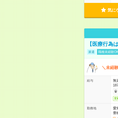
気に
【医療行為は
派遣
職種未経験O
＼未経験
無
給与
18
交
愛
勤務地
豊