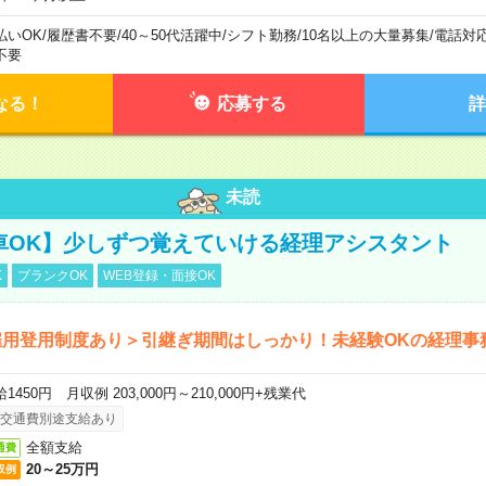
払いOK
/
履歴書不要
/
40～50代活躍中
/
シフト勤務
/
10名以上の大量募集
/
電話対
不要
なる！
応募する
詳
未読
車OK】少しずつ覚えていける経理アシスタント
K
ブランクOK
WEB登録・面接OK
雇用登用制度あり＞引継ぎ期間はしっかり！未経験OKの経理事
1450円 月収例 203,000円～210,000円+残業代
交通費別途支給あり
全額支給
通費
20～25万円
収例