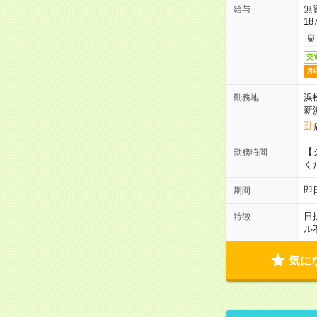
無
給与
18
交
月
浜
勤務地
新
【シ
勤務時間
く
即
期間
日
特徴
ル
気に