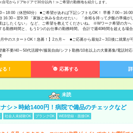
≪自宅からドアtoドアで30分以内！≫ご希望の勤務地を紹介します。
00～18:00（休憩60分） ■ご希望があれば下記シフトもOK！ 早番 7:00～16:00 遅
勤 16:30～翌9:30 「家族と休みを合わせたい」 「余裕を持って夕飯の準備
業はしたくない」 など、ご希望を教えてくださいね。 ※Wワーク希望の方へ
する勤務時間と、もう1つのお仕事の勤務時間。 合計で週40時間を超える場
8月中のスタートOK！急募！】2カ月～ ■ご応募から最短2～3日後に就業が
歴書不要
/
40～50代活躍中
/
服装自由
/
シフト勤務
/
10名以上の大量募集
/
電話対応
要
なる！
応募する
詳
未読
ナシ＞時給1400円！病院で備品のチェックなど
K
社会人未経験OK
ブランクOK
WEB登録・面接OK