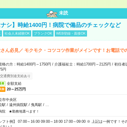
未読
ナシ】時給1400円！病院で備品のチェックなど
K
社会人未経験OK
ブランクOK
WEB登録・面接OK
さん必見／ モクモク・コツコツ作業がメインです！お電話で
資格の方：時給1400円～1750円 / 介護福祉士：時給1700円～2125円 / 初任
75円
交通費別途支給あり
全額支給
通費
20～25万円
収例
松市中央区
松駅
/
遠州病院駅
/
曳馬駅
/
…
病院 ★勤務地選べます！
フト例】 07:00～16:00 09:00～18:00 17:00～09:00 ※ 上記は一例で
ださい！