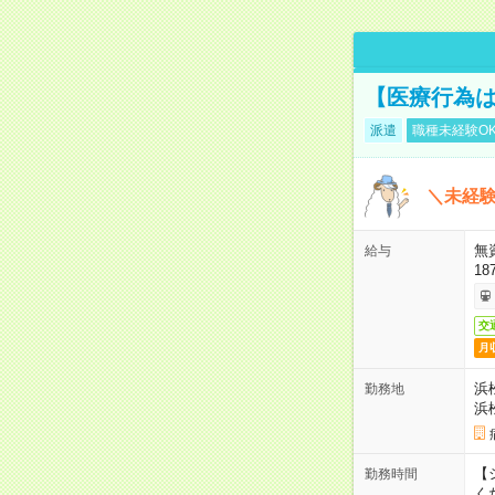
【医療行為は
派遣
職種未経験O
＼未経験
無
給与
18
交
月
浜
勤務地
浜
【シ
勤務時間
く