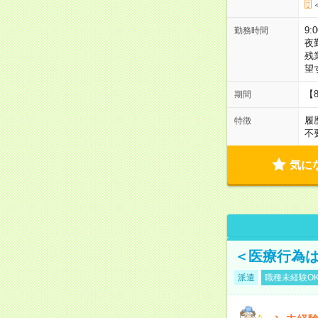
9:
勤務時間
夜
残
望
【
期間
履
特徴
不
気に
＜医療行為は
派遣
職種未経験O