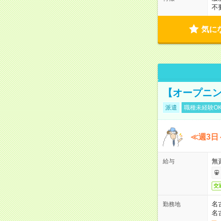
不
気に
【オープニン
派遣
職種未経験O
≪週3日
無
給与
交
名
勤務地
名