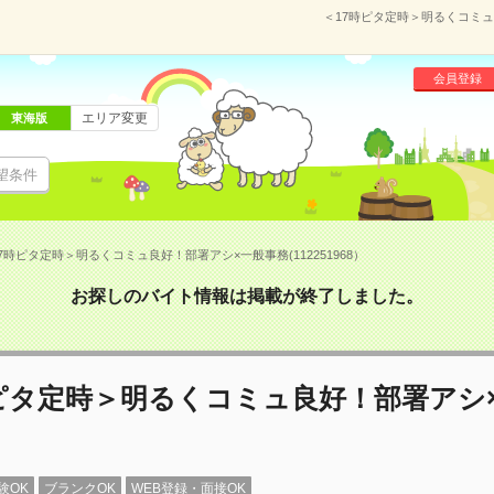
＜17時ピタ定時＞明るくコミュ良
会員登録
エリア変更
東海版
望条件
7時ピタ定時＞明るくコミュ良好！部署アシ×一般事務(112251968）
お探しのバイト情報は掲載が終了しました。
時ピタ定時＞明るくコミュ良好！部署アシ
験OK
ブランクOK
WEB登録・面接OK