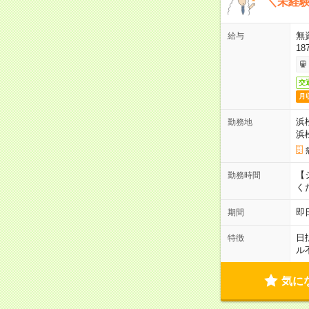
＼未経験
無
給与
18
交
月
浜
勤務地
浜
【シ
勤務時間
く
即
期間
日
特徴
ル
気に