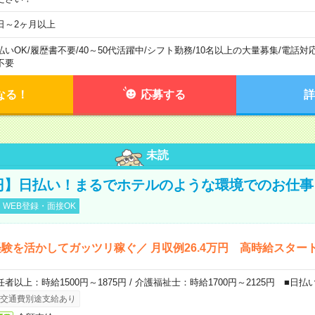
日～2ヶ月以上
払いOK
/
履歴書不要
/
40～50代活躍中
/
シフト勤務
/
10名以上の大量募集
/
電話対
不要
なる！
応募する
詳
未読
0円】日払い！まるでホテルのような環境でのお仕事
WEB登録・面接OK
験を活かしてガッツリ稼ぐ／ 月収例26.4万円 高時給スター
任者以上：時給1500円～1875円 / 介護福祉士：時給1700円～2125円 ■日払
交通費別途支給あり