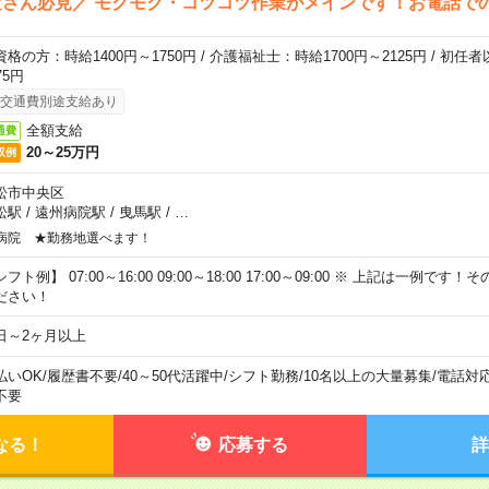
さん必見／ モクモク・コツコツ作業がメインです！お電話で
資格の方：時給1400円～1750円 / 介護福祉士：時給1700円～2125円 / 初任
75円
交通費別途支給あり
全額支給
通費
20～25万円
収例
松市中央区
松駅
/
遠州病院駅
/
曳馬駅
/
…
病院 ★勤務地選べます！
フト例】 07:00～16:00 09:00～18:00 17:00～09:00 ※ 上記は一例で
ださい！
日～2ヶ月以上
払いOK
/
履歴書不要
/
40～50代活躍中
/
シフト勤務
/
10名以上の大量募集
/
電話対
不要
なる！
応募する
詳