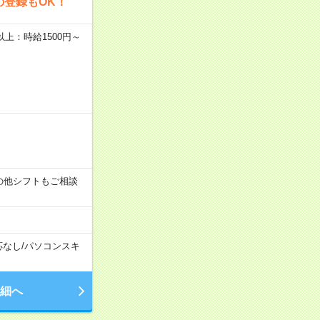
の登録もOK！
者以上：時給1500円～
す！その他シフトもご相談
応なし
/
パソコンスキ
細へ