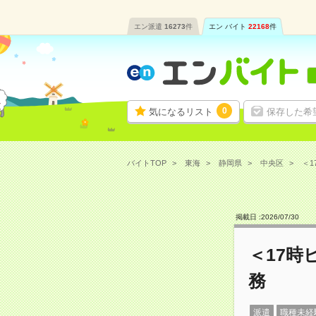
エン派遣
16273
件
エン バイト
22168
件
0
気になるリスト
保存した希
バイトTOP
東海
静岡県
中央区
＜1
掲載日 :
2026
/
07
/
30
＜17
務
派遣
職種未経