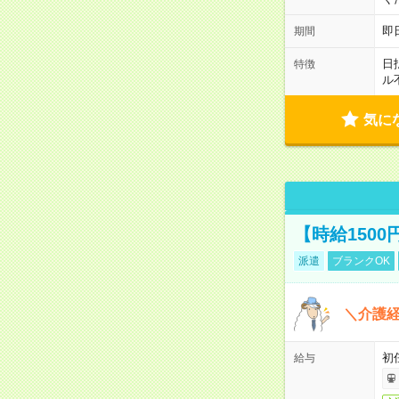
即
期間
日
特徴
ル
気に
【時給150
派遣
ブランクOK
＼介護経
初
給与