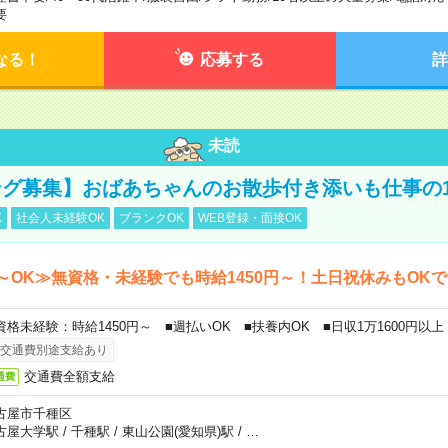
要
なる！
応募する
詳
未読
グ募集】おばあちゃんのお散歩付き添いも仕事の
K
社会人未経験OK
ブランクOK
WEB登録・面接OK
～OK≫無資格・未経験でも時給1450円～！土日祝休みもOK
資格未経験：時給1450円～ ■週払いOK ■扶養内OK ■日収1万1600円以上
交通費別途支給あり
交通費全額支給
通費
古屋市千種区
古屋大学駅
/
千種駅
/
東山公園(愛知県)駅
/
…