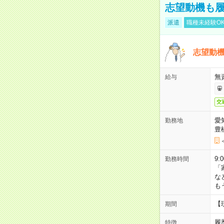
志望動機も履
派遣
職種未経験O
志望動機
無
給与
交
愛
勤務地
豊
9:
勤務時間
「
な
も
【
期間
履
特徴