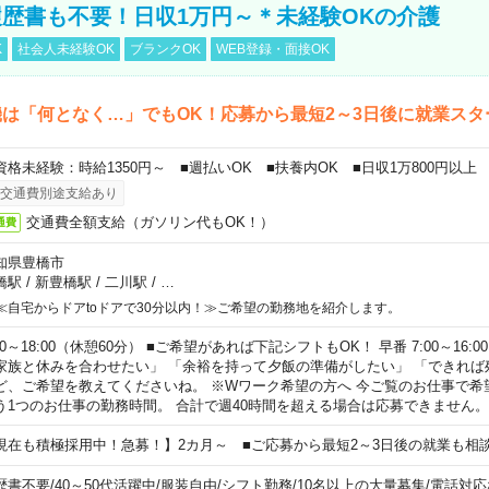
歴書も不要！日収1万円～＊未経験OKの介護
K
社会人未経験OK
ブランクOK
WEB登録・面接OK
は「何となく…」でもOK！応募から最短2～3日後に就業スタ
資格未経験：時給1350円～ ■週払いOK ■扶養内OK ■日収1万800円以上
交通費別途支給あり
交通費全額支給（ガソリン代もOK！）
通費
知県豊橋市
橋駅
/
新豊橋駅
/
二川駅
/
…
≪自宅からドアtoドアで30分以内！≫ご希望の勤務地を紹介します。
00～18:00（休憩60分） ■ご希望があれば下記シフトもOK！ 早番 7:00～16:00 遅
家族と休みを合わせたい」 「余裕を持って夕飯の準備がしたい」 「できれば
ど、ご希望を教えてくださいね。 ※Wワーク希望の方へ 今ご覧のお仕事で希
う1つのお仕事の勤務時間。 合計で週40時間を超える場合は応募できません。
現在も積極採用中！急募！】2カ月～ ■ご応募から最短2～3日後の就業も相
歴書不要
/
40～50代活躍中
/
服装自由
/
シフト勤務
/
10名以上の大量募集
/
電話対応