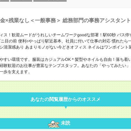
金×残業なし＜一般事務＞ 総務部門の事務アシスタント
ィス！歓迎ムードがうれしいチームワークgoodな部署！駅60秒 バス停す
ビニ目の前 便利○やっぱり駅近基本、社員に付いて仕事の対応 慣れたら
シ清潔感あり あまりモノがない今どきオフィス ネイルはワンポイント
やすい環境です。服装はカジュアルOK＊髪型やネイルも自由！落ち着
経験歓迎のお仕事が豊富なテンプスタッフ。あなたの「やってみたい」
一歩を支えます。
あなたの閲覧履歴からのオススメ
未読