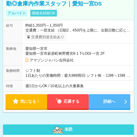
勤◎倉庫内作業スタッフ｜愛知一宮DS
アルバイト
職種未経験OK
時給1,350円～1,350円
給与
交通費：一部支給 （日額2，450円を上限に、出勤日数に応じて
実費支給） ※22:00～翌5:00までは時給25%UP！ ■給与前払い
交通費別途支給あり
制度あり ※前払い額の上限あり、手数料無料（Amazon負担）
そのほか所定の条件が適用されます 【試用期間】試用期間なし
愛知県一宮市
勤務地
愛知県一宮市萩原町林野鷺宮8-1 T-LOGI 一宮 2F
アマゾンジャパン合同会社
シフト制
勤務時間
1日あたりの実働時間：最大8時間/日 シフト例 ・12時～15時 入
社後、就業可能シフトをご確認の上、申請してください。
週1日からOK / 10名以上の大量募集
特徴
気になる！
応募する
詳細へ
未読