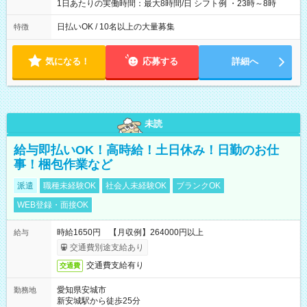
1日あたりの実働時間：最大8時間/日 シフト例 ・23時～8時
日払いOK / 10名以上の大量募集
特徴
気になる！
応募する
詳細へ
未読
給与即払いOK！高時給！土日休み！日勤のお仕
事！梱包作業など
派遣
職種未経験OK
社会人未経験OK
ブランクOK
WEB登録・面接OK
時給1650円 【月収例】264000円以上
給与
交通費別途支給あり
交通費支給有り
交通費
愛知県安城市
勤務地
新安城駅から徒歩25分