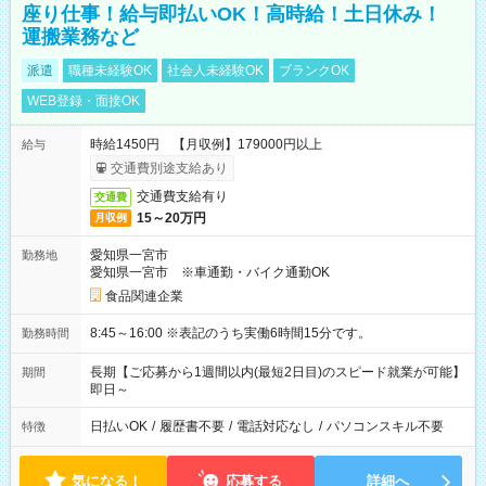
座り仕事！給与即払いOK！高時給！土日休み！
運搬業務など
派遣
職種未経験OK
社会人未経験OK
ブランクOK
WEB登録・面接OK
時給1450円 【月収例】179000円以上
給与
交通費別途支給あり
交通費支給有り
交通費
15～20万円
月収例
愛知県一宮市
勤務地
愛知県一宮市 ※車通勤・バイク通勤OK
食品関連企業
8:45～16:00 ※表記のうち実働6時間15分です。
勤務時間
長期【ご応募から1週間以内(最短2日目)のスピード就業が可能】
期間
即日～
日払いOK
/
履歴書不要
/
電話対応なし
/
パソコンスキル不要
特徴
気になる！
応募する
詳細へ