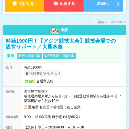
気になる！
応募する
詳細へ
掲載日：2026.08.08
未読
時給1900円！【アジア競技大会】競技会場での
設営サポート／大量募集
派遣
職種未経験OK
WEB登録・面接OK
時給1900円
給与
交通費別途支給あり
交通費支給
交通費
名古屋市瑞穂区
勤務地
瑞穂運動場東駅から徒歩7分
/
瑞穂運動場西駅から徒歩10分
/
新瑞橋駅から徒歩10分
愛知県 名古屋市瑞穂区にある企業
9:00～18:00(実働:8時間) (休憩60分)
勤務時間
【急募】即日～2026/9/30 ★8月～OK！
期間