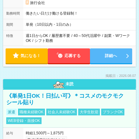
旅行会社
働きたい日だけ働ける登録制！
勤務時間
単発（10日以内・1日のみ）
期間
週1日からOK
/
履歴書不要
/
40～50代活躍中
/
副業・Wワーク
特徴
OK
/
シフト勤務
気になる！
応募する
詳細へ
掲載日：2026.08.07
未読
《単発1日OK！日払い可》＊コスメのモクモク
シール貼り
派遣
職種未経験OK
社会人未経験OK
大学生歓迎
ブランクOK
WEB登録・面接OK
時給1,500円～1,875円
給与