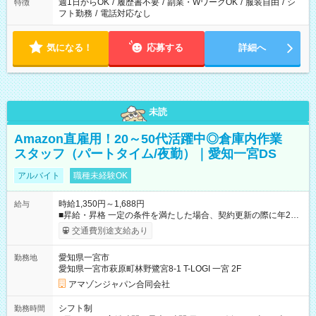
週1日からOK
/
履歴書不要
/
副業・WワークOK
/
服装自由
/
シ
特徴
フト勤務
/
電話対応なし
気になる！
応募する
詳細へ
未読
Amazon直雇用！20～50代活躍中◎倉庫内作業
スタッフ（パートタイム/夜勤）｜愛知一宮DS
アルバイト
職種未経験OK
時給1,350円～1,688円
給与
■昇給・昇格 一定の条件を満たした場合、契約更新の際に年2回
まで昇給の機会があります。 ■正社員登用制度あり ※月末締/翌
交通費別途支給あり
月25日支払い ※時間外手当、別途支給 ※深夜割増賃金 (22:00～
翌5:00までは時給が25%UPします) ☆給与前払い制度有！
愛知県一宮市
勤務地
☆Amazon直雇用で安定して働けます！ 【試用期間】試用期間
愛知県一宮市萩原町林野鷺宮8-1 T-LOGI 一宮 2F
あり 試用期間の長さ：1週間 雇用形態、給与は本採用時と同じ
です。
アマゾンジャパン合同会社
シフト制
勤務時間