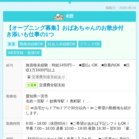
掲載日：2026.08.04
未読
【オープニング募集】おばあちゃんのお散歩付
き添いも仕事の1つ
派遣
職種未経験OK
社会人未経験OK
ブランクOK
WEB登録・面接OK
無資格未経験：時給1450円～ ■週払いOK ■扶養内OK ■日
給与
収1万1600円以上
交通費別途支給あり
交通費全額支給
交通費
愛知県一宮市
勤務地
名鉄一宮駅
/
妙興寺駅
/
奥町駅
/
…
≪自宅からドアtoドアで30分以内！≫ご希望の勤務地を紹介
します。
9:00～18:00（休憩60分） ■ご希望があれば下記シフトもOK！
勤務時間
早番 7:00～16:00 遅番 10:00～19:00 夜勤 16:30～翌9:30 「家族
と休みを合わせたい」 「余裕を持って夕飯の準備がしたい」
「できれば残業はしたくない」 など、ご希望を教えてください