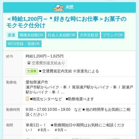
未読
＜時給1,200円～＊好きな時にお仕事＞お菓子の
モクモク仕分け
派遣
職種未経験OK
社会人未経験OK
大学生歓迎
ブランクOK
WEB登録・面接OK
時給1,200円～1,625円
給与
交通費別途支給あり
■ 交通費規定内支給 ※派遣先による
交通費
愛知県瀬戸市
勤務地
瀬戸市駅からバイク・車
/
尾張瀬戸駅からバイク・車
/
新瀬戸
駅からバイク・車
/
…
■物流センターなど ■勤務地選べます
9:00～17:00 10:00～19:00 など ■ 他の時間帯もお気軽にご相
勤務時間
談ください！
単発1日～！ ★勤務開始日や期間はお気軽にご相談くださ
期間
い！ ＃8月～ ＃9月～