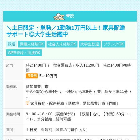
未読
＼土日限定・単発／1勤務1万円以上！家具配達
サポート◎大学生活躍中
派遣
職種未経験OK
社会人未経験OK
大学生歓迎
ブランクOK
WEB登録・面接OK
時給1400円（一律交通費込）収入11,200円 時給1400円×8時
給与
間
5～10万円
月収例
愛知県豊川市
勤務地
牛久保駅から車4分
/
下地駅から車9分
/
豊川駅から車11分
/
…
家具移動・配達補助（勤務地：愛知県豊川市正岡町）
9：00～18：00（実働8時間） 【残業】なし 【休憩】60分 ・ト
勤務時間
イレ、水分補給、随時可能
土日祝 ※短期（延長の可能性あり）
期間