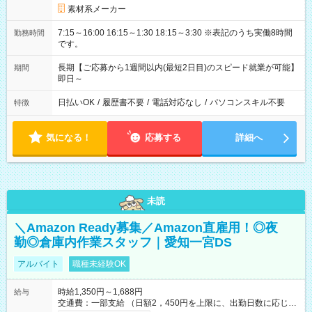
素材系メーカー
7:15～16:00 16:15～1:30 18:15～3:30 ※表記のうち実働8時間
勤務時間
です。
長期【ご応募から1週間以内(最短2日目)のスピード就業が可能】
期間
即日～
日払いOK
/
履歴書不要
/
電話対応なし
/
パソコンスキル不要
特徴
気になる！
応募する
詳細へ
未読
＼Amazon Ready募集／Amazon直雇用！◎夜
勤◎倉庫内作業スタッフ｜愛知一宮DS
アルバイト
職種未経験OK
時給1,350円～1,688円
給与
交通費：一部支給 （日額2，450円を上限に、出勤日数に応じて