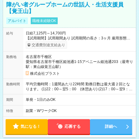
障がい者グループホームの世話人・生活支援員
【覚王山】
アルバイト
職種未経験OK
日給7,125円～14,700円
給与
【試用期間】試用期間あり 試用期間の長さ：3ヶ月 雇用形態、
給与は本採用時と同じです。
交通費別途支給あり
名古屋市千種区
勤務地
愛知県名古屋市千種区姫池通1-15アベニール姫池通203（最寄り
駅：東山線覚王山駅）
株式会社プラスト
平均労働時間：1週間あたり22時間 勤務日数は最大週２回とな
勤務時間
ります。 (1)22：00～翌5：00 (休憩あり) (2)17：00～翌9：
00 (休憩あり) ３６協定提出済 平均労働時間：1週間あたり22
時間 勤務日数は最大週２回となります。 (1)22：00～翌5：00
単発・1日のみOK
期間
(休憩あり) (2)17：00～翌9：00 (休憩あり) ３６協定提出済
副業・WワークOK
特徴
気になる！
応募する
詳細へ