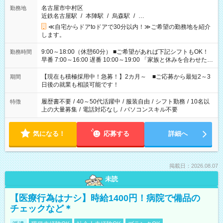
名古屋市中村区
勤務地
近鉄名古屋駅
/
本陣駅
/
烏森駅
/
…
≪自宅からドアtoドアで30分以内！≫ご希望の勤務地を紹介
します。
9:00～18:00（休憩60分） ■ご希望があれば下記シフトもOK！
勤務時間
早番 7:00～16:00 遅番 10:00～19:00 「家族と休みを合わせた
い」 「余裕を持って夕飯の準備がしたい」 「できれば残業はし
たくない」 など、ご希望を教えてくださいね。 ※Wワーク希望
【現在も積極採用中！急募！】2カ月～ ■ご応募から最短2～3
期間
の方へ 今ご覧のお仕事で希望する勤務時間と、もう1つのお仕事
日後の就業も相談可能です！
の勤務時間。 合計で週40時間を超える場合は応募できません。
履歴書不要
/
40～50代活躍中
/
服装自由
/
シフト勤務
/
10名以
特徴
上の大量募集
/
電話対応なし
/
パソコンスキル不要
気になる！
応募する
詳細へ
掲載日：2026.08.07
未読
【医療行為はナシ】時給1400円！病院で備品の
チェックなど＊