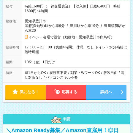
時給1600円（一律交通費込）【収入例】日給6,400円 時給
給与
1600円×4時間
愛知県豊川市
勤務地
国府(愛知県)駅から車9分
/
豊川駅から車19分
/
豊川稲荷駅か
ら車20
イベント会場で設営（勤務地：愛知県豊川市白鳥町）
17：00～21：00（実働4時間） 休憩 なし トイレ・水分補給は
勤務時間
随時可能
10/2（金）1日だけ
期間
週1日からOK
/
履歴書不要
/
副業・WワークOK
/
服装自由
/
電
特徴
話対応なし
/
パソコンスキル不要
気になる！
応募する
詳細へ
未読
＼Amazon Ready募集／Amazon直雇用！◎日