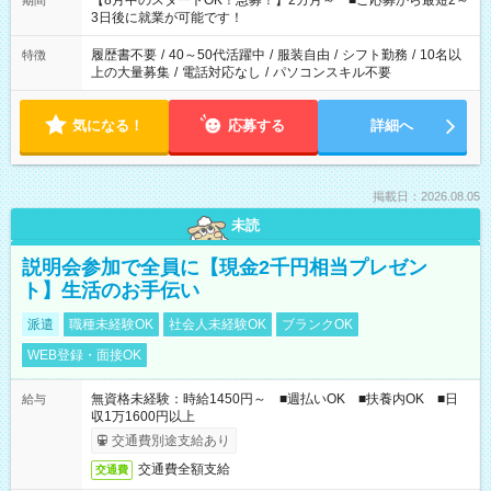
【8月中のスタートOK！急募！】2カ月～ ■ご応募から最短2～
期間
ね。 ※Wワーク希望の方へ 今ご覧のお仕事で希望する勤務時間
3日後に就業が可能です！
と、もう1つのお仕事の勤務時間。 合計で週40時間を超える場
合は応募できません。
履歴書不要
/
40～50代活躍中
/
服装自由
/
シフト勤務
/
10名以
特徴
上の大量募集
/
電話対応なし
/
パソコンスキル不要
気になる！
応募する
詳細へ
掲載日：2026.08.05
未読
説明会参加で全員に【現金2千円相当プレゼン
ト】生活のお手伝い
派遣
職種未経験OK
社会人未経験OK
ブランクOK
WEB登録・面接OK
無資格未経験：時給1450円～ ■週払いOK ■扶養内OK ■日
給与
収1万1600円以上
交通費別途支給あり
交通費全額支給
交通費