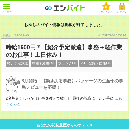
0
メニュー
気になる！
ログイン
お探しのバイト情報は掲載が終了しました。
掲載日 :2026
/
07
/
03
No.TSPT26-0523224
時給1500円＊【紹介予定派遣】事務＋軽作業
のお仕事！土日休み！
紹介予定派遣
職種未経験OK
ブランクOK
WEB登録・面接OK
8月開始！【動きある事務】パッケージの生産部の事
務デビューを応援！
2名募集！しっかり仕事を教えて欲しい 最後の就職にしたい手に
...も
っとみる
あなたの閲覧履歴からのオススメ