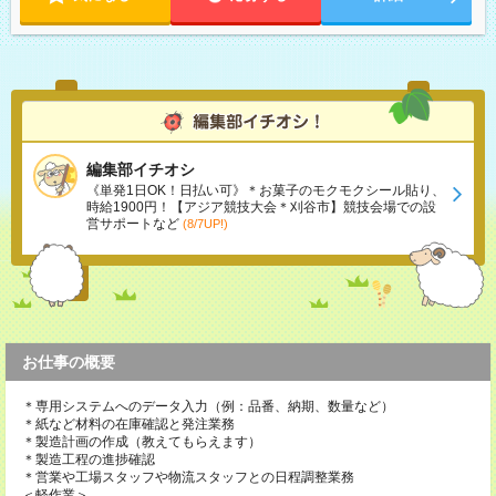
編集部イチオシ
《単発1日OK！日払い可》＊お菓子のモクモクシール貼り、
時給1900円！【アジア競技大会＊刈谷市】競技会場での設
営サポートなど
(8/7UP!)
お仕事の概要
＊専用システムへのデータ入力（例：品番、納期、数量など）
＊紙など材料の在庫確認と発注業務
＊製造計画の作成（教えてもらえます）
＊製造工程の進捗確認
＊営業や工場スタッフや物流スタッフとの日程調整業務
＜軽作業＞