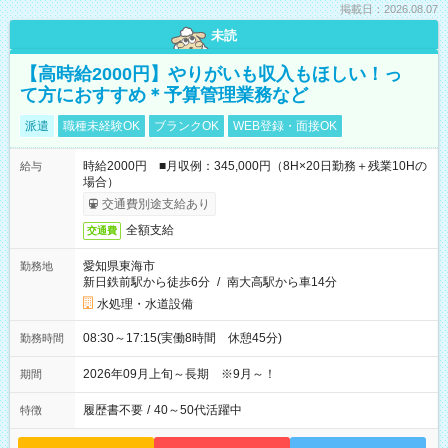
掲載日：2026.08.07
未読
【高時給2000円】やりがいも収入もほしい！っ
て方におすすめ＊予算管理業務など
派遣
職種未経験OK
ブランクOK
WEB登録・面接OK
時給2000円 ■月収例：345,000円（8H×20日勤務＋残業10Hの
給与
場合）
交通費別途支給あり
全額支給
交通費
愛知県東海市
勤務地
新日鉄前駅から徒歩6分
/
南大高駅から車14分
水処理・水道設備
08:30～17:15(実働8時間 休憩45分)
勤務時間
2026年09月上旬～長期 ※9月～！
期間
履歴書不要
/
40～50代活躍中
特徴