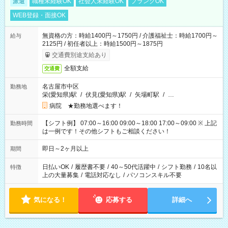
派遣
職種未経験OK
社会人未経験OK
ブランクOK
WEB登録・面接OK
無資格の方：時給1400円～1750円 / 介護福祉士：時給1700円～
給与
2125円 / 初任者以上：時給1500円～1875円
交通費別途支給あり
全額支給
交通費
名古屋市中区
勤務地
栄(愛知県)駅
/
伏見(愛知県)駅
/
矢場町駅
/
…
病院 ★勤務地選べます！
【シフト例】 07:00～16:00 09:00～18:00 17:00～09:00 ※ 上記
勤務時間
は一例です！その他シフトもご相談ください！
即日～2ヶ月以上
期間
日払いOK
/
履歴書不要
/
40～50代活躍中
/
シフト勤務
/
10名以
特徴
上の大量募集
/
電話対応なし
/
パソコンスキル不要
気になる！
応募する
詳細へ