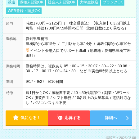
派遣
職種未経験OK
社会人未経験OK
大学生歓迎
ブランクOK
WEB登録・面接OK
時給1700円～2125円（一律交通費込）【収入例】6.3万円以上
給与
可能 時給1700円×7.5時間×5日間（勤務日数により異なる）
愛知県豊橋市
勤務地
豊橋駅から車15分
/
二川駅から車14分
/
赤岩口駅から車10分
イベント会場入口でサポートStaff（勤務地：愛知県豊橋市岩
田町）
勤務時間は、複数あり 05：00～15：30 07：30～22：30 08：
勤務時間
30～17：00 17：00～24：30 など ※実働8時間以上となる勤
務もあります。 【休憩】60分+他休憩あり 交替で取得します。
安全面に配慮しこまめな休憩があります。
9/17～9/27 ※10日間
期間
週1日からOK
/
履歴書不要
/
40～50代活躍中
/
副業・Wワーク
特徴
OK
/
服装自由
/
シフト勤務
/
10名以上の大量募集
/
電話対応な
し
/
パソコンスキル不要
気になる！
応募する
詳細へ
掲載日：2026.08.08