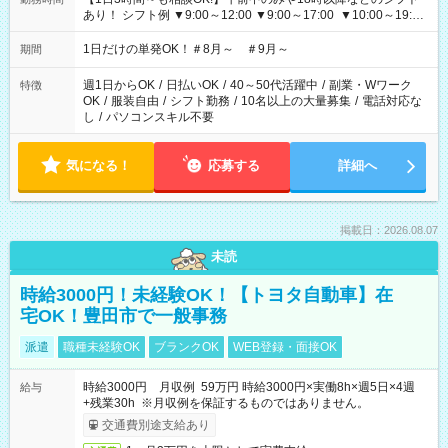
あり！ シフト例 ▼9:00～12:00 ▼9:00～17:00 ▼10:00～19:00
▼18:00～21:00
1日だけの単発OK！＃8月～ ＃9月～
期間
週1日からOK
/
日払いOK
/
40～50代活躍中
/
副業・Wワーク
特徴
OK
/
服装自由
/
シフト勤務
/
10名以上の大量募集
/
電話対応な
し
/
パソコンスキル不要
気になる！
応募する
詳細へ
掲載日：2026.08.07
未読
時給3000円！未経験OK！【トヨタ自動車】在
宅OK！豊田市で一般事務
派遣
職種未経験OK
ブランクOK
WEB登録・面接OK
時給3000円 月収例 59万円 時給3000円×実働8h×週5日×4週
給与
+残業30h ※月収例を保証するものではありません。
交通費別途支給あり