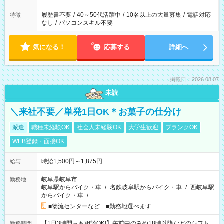
履歴書不要
/
40～50代活躍中
/
10名以上の大量募集
/
電話対応
特徴
なし
/
パソコンスキル不要
気になる！
応募する
詳細へ
掲載日：2026.08.07
未読
＼来社不要／単発1日OK＊お菓子の仕分け
派遣
職種未経験OK
社会人未経験OK
大学生歓迎
ブランクOK
WEB登録・面接OK
時給1,500円～1,875円
給与
岐阜県岐阜市
勤務地
岐阜駅からバイク・車
/
名鉄岐阜駅からバイク・車
/
西岐阜駅
からバイク・車
/
…
■物流センターなど ■勤務地選べます
【1日3時間～も相談OK!】午前中のみや18時以降などのシフト
勤務時間