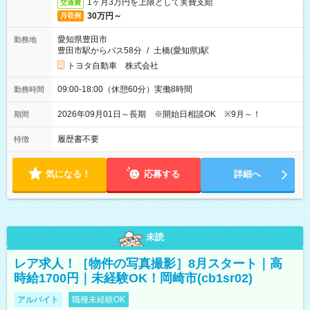
1ヶ月3万円を上限として実費支給
交通費
30万円～
月収例
愛知県豊田市
勤務地
豊田市駅からバス58分
/
土橋(愛知県)駅
トヨタ自動車 株式会社
09:00-18:00（休憩60分）実働8時間
勤務時間
2026年09月01日～長期 ※開始日相談OK ※9月～！
期間
履歴書不要
特徴
気になる！
応募する
詳細へ
未読
レア求人！［物件の写真撮影］8月スタート｜高
時給1700円｜未経験OK！岡崎市(cb1sr02)
アルバイト
職種未経験OK