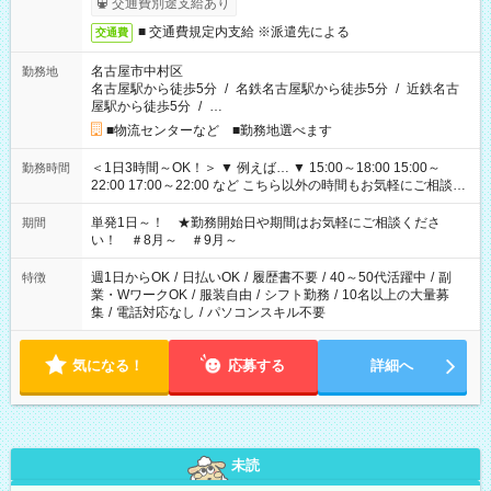
交通費別途支給あり
■ 交通費規定内支給 ※派遣先による
交通費
名古屋市中村区
勤務地
名古屋駅から徒歩5分
/
名鉄名古屋駅から徒歩5分
/
近鉄名古
屋駅から徒歩5分
/
…
■物流センターなど ■勤務地選べます
＜1日3時間～OK！＞ ▼ 例えば… ▼ 15:00～18:00 15:00～
勤務時間
22:00 17:00～22:00 など こちら以外の時間もお気軽にご相談く
ださい！
単発1日～！ ★勤務開始日や期間はお気軽にご相談くださ
期間
い！ ＃8月～ ＃9月～
週1日からOK
/
日払いOK
/
履歴書不要
/
40～50代活躍中
/
副
特徴
業・WワークOK
/
服装自由
/
シフト勤務
/
10名以上の大量募
集
/
電話対応なし
/
パソコンスキル不要
気になる！
応募する
詳細へ
未読