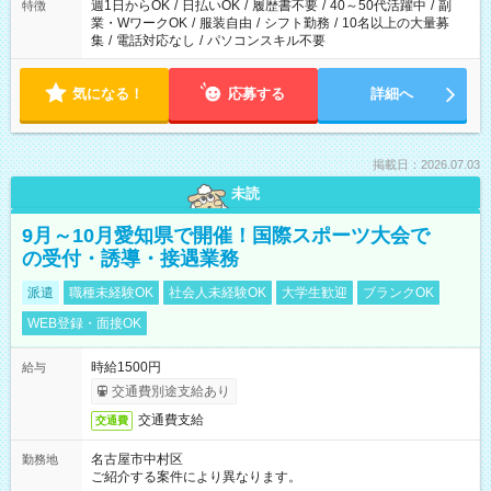
週1日からOK
/
日払いOK
/
履歴書不要
/
40～50代活躍中
/
副
特徴
業・WワークOK
/
服装自由
/
シフト勤務
/
10名以上の大量募
集
/
電話対応なし
/
パソコンスキル不要
気になる！
応募する
詳細へ
掲載日：2026.07.03
未読
9月～10月愛知県で開催！国際スポーツ大会で
の受付・誘導・接遇業務
派遣
職種未経験OK
社会人未経験OK
大学生歓迎
ブランクOK
WEB登録・面接OK
時給1500円
給与
交通費別途支給あり
交通費支給
交通費
名古屋市中村区
勤務地
ご紹介する案件により異なります。