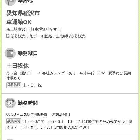
勤務地
愛知県稲沢市
車通勤OK
森上駅車8分（駐車場無料です！）
紙器販売，段ボール販売，合成樹脂容器販売
勤務曜日
土日祝休
月～金（週5日） ※会社カレンダーあり 年末年始・GW・夏季には長期
休暇あり
土・日・祝
休日休暇
勤務時間
08:00～17:00(実働8時間 休憩1時間)
月0～20時間 ※5～6月、10～12月は繁忙期のため残業が少し増
残業時間
えます ※7～8月、1～2月は閑散期の為定時退社