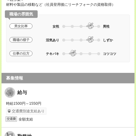
材料や製品の移動など（社員登用後にリーチフォークの資格取得）
職場の雰囲気
男女比率
女性
男性
職場の様子
活気あり
しずか
仕事の仕方
テキパキ
コツコツ
募集情報
給与
時給1500円～1550円
交通費別途支給あり
全額支給
交通費