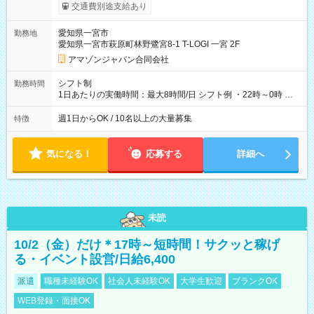
実費支給） ※22:00～翌5:00までは時給25%UP！ ■給与前払い
交通費別途支給あり
制度あり ※前払い額の上限あり、手数料無料（Amazon負担）
そのほか所定の条件が適用されます 【試用期間】試用期間なし
愛知県一宮市
勤務地
愛知県一宮市萩原町林野鷺宮8-1 T-LOGI 一宮 2F
アマゾンジャパン合同会社
シフト制
勤務時間
1日あたりの実働時間：最大8時間/日 シフト例 ・22時～0時 入
社後、就業可能シフトをご確認の上、申請してください。
週1日からOK / 10名以上の大量募集
特徴
気になる！
応募する
詳細へ
未読
10/2（金）だけ＊17時～短時間！サクッと稼げ
る・イベント設営/日給6,400
派遣
職種未経験OK
社会人未経験OK
大学生歓迎
ブランクOK
WEB登録・面接OK