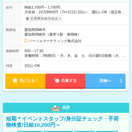
時給1,700円～1,700円
給与
月収例：24万9900円（7h×21日) 日払い、週払いOK（規定有
り） 【試用期間】試用期間なし
交通費別途支給あり
愛知県岡崎市
勤務地
愛知県岡崎市（最寄り駅：東岡崎）
パーソルマーケティング株式会社
930～17:30
勤務時間
実働時間：7時間/日 ・月、木、金、土、日の週5日勤務（火、水
は固定休です／夏季、年末年始等、長期休暇有り！） ・ワンシ
フト！ 残業ほぼナシ（0～5h/月）
日払いOK
特徴
気になる！
応募する
詳細へ
未読
短期＊イベントスタッフ/身分証チェック・手荷
物検査/日給10,200円～