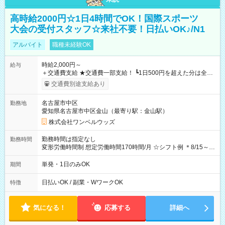
高時給2000円☆1日4時間でOK！国際スポーツ
大会の受付スタッフ☆来社不要！日払いOK♪/N1
アルバイト
職種未経験OK
時給2,000円～
給与
＋交通費支給 ★交通費一部支給！ ┗1日500円を超えた分は全額
支給！ ※往復500円以内の方は自己負担となります ★日払い
交通費別途支給あり
OK！（規定あり） ┗働いたその日に現金GET♪ お仕事後はコン
ビニATMから 日払い分を引き落とせます！ 【試用期間】試用
名古屋市中区
勤務地
期間なし
愛知県名古屋市中区金山（最寄り駅：金山駅）
株式会社ワンベルウッズ
勤務時間は指定なし
勤務時間
変形労働時間制 想定労働時間170時間/月 ☆シフト例 ＊8/15～
10/26 全日共通 08：00～12：00 17：00～21：00 ＊8/31
～9/19のみ下記シフトもあります！ 12：00～16：00 ＊9/6～
単発・1日のみOK
期間
10/6、10/11～26のみ下記シフトもあります！ 07：00～11：
00
日払いOK / 副業・WワークOK
特徴
気になる！
応募する
詳細へ