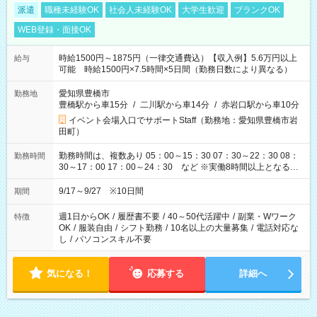
派遣
職種未経験OK
社会人未経験OK
大学生歓迎
ブランクOK
WEB登録・面接OK
時給1500円～1875円（一律交通費込）【収入例】5.6万円以上
給与
可能 時給1500円×7.5時間×5日間（勤務日数により異なる）
愛知県豊橋市
勤務地
豊橋駅から車15分
/
二川駅から車14分
/
赤岩口駅から車10分
イベント会場入口でサポートStaff（勤務地：愛知県豊橋市岩
田町）
勤務時間は、複数あり 05：00～15：30 07：30～22：30 08：
勤務時間
30～17：00 17：00～24：30 など ※実働8時間以上となる勤
務もあります。 【休憩】60分+他休憩あり 交替で取得します。
安全面に配慮しこまめな休憩があります。
9/17～9/27 ※10日間
期間
週1日からOK
/
履歴書不要
/
40～50代活躍中
/
副業・Wワーク
特徴
OK
/
服装自由
/
シフト勤務
/
10名以上の大量募集
/
電話対応な
し
/
パソコンスキル不要
気になる！
応募する
詳細へ