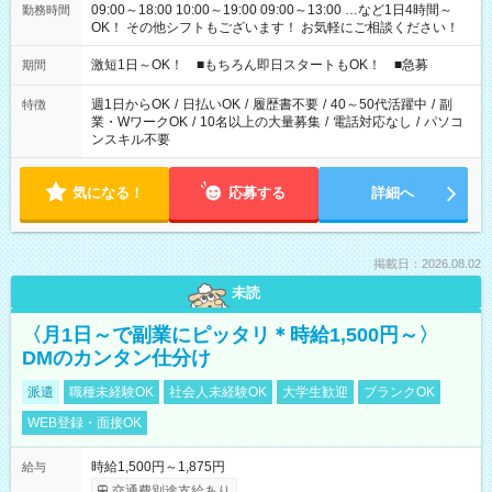
09:00～18:00 10:00～19:00 09:00～13:00 …など1日4時間～
勤務時間
OK！ その他シフトもございます！ お気軽にご相談ください！
激短1日～OK！ ■もちろん即日スタートもOK！ ■急募
期間
週1日からOK
/
日払いOK
/
履歴書不要
/
40～50代活躍中
/
副
特徴
業・WワークOK
/
10名以上の大量募集
/
電話対応なし
/
パソコ
ンスキル不要
気になる！
応募する
詳細へ
掲載日：2026.08.02
未読
〈月1日～で副業にピッタリ＊時給1,500円～〉
DMのカンタン仕分け
派遣
職種未経験OK
社会人未経験OK
大学生歓迎
ブランクOK
WEB登録・面接OK
時給1,500円～1,875円
給与
交通費別途支給あり