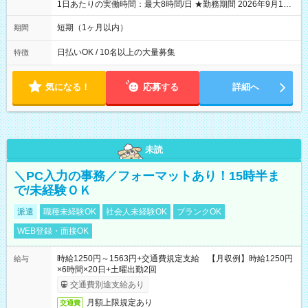
1日あたりの実働時間：最大8時間/日 ★勤務期間 2026年9月16
日~2026年10月23日 短期勤務OK! 期間中フル勤務できる方優遇
※週3~5日勤務(勤務日数応相談) ※期間前から勤務スタートも可
短期（1ヶ月以内）
期間
能です! ★勤務時間 8:00~17:00(休憩1時間) ※現場により変動あ
り ※夜勤シフトあり
日払いOK / 10名以上の大量募集
特徴
気になる！
応募する
詳細へ
未読
＼PC入力の事務／フォーマットあり！15時半ま
で/未経験ＯＫ
派遣
職種未経験OK
社会人未経験OK
ブランクOK
WEB登録・面接OK
時給1250円～1563円+交通費規定支給 【月収例】時給1250円
給与
×6時間×20日+土曜出勤2回
交通費別途支給あり
月額上限規定あり
交通費