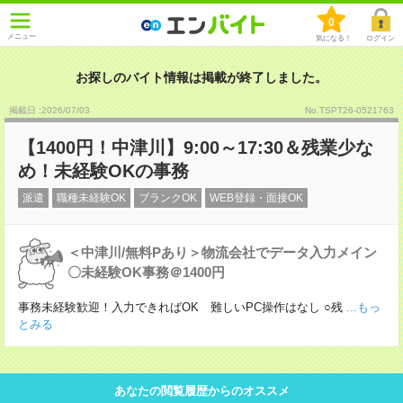
0
メニュー
気になる！
ログイン
お探しのバイト情報は掲載が終了しました。
掲載日 :2026
/
07
/
03
No.TSPT26-0521763
【1400円！中津川】9:00～17:30＆残業少な
め！未経験OKの事務
派遣
職種未経験OK
ブランクOK
WEB登録・面接OK
＜中津川/無料Pあり＞物流会社でデータ入力メイン
〇未経験OK事務＠1400円
事務未経験歓迎！入力できればOK 難しいPC操作はなし ○残
...もっ
とみる
あなたの閲覧履歴からのオススメ