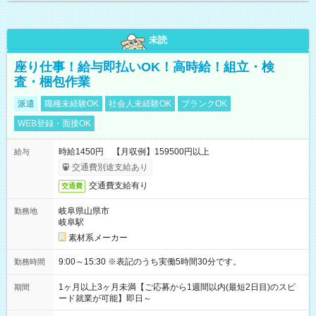
未読
座り仕事！給与即払いOK！高時給！組立・検
査・梱包作業
派遣
職種未経験OK
社会人未経験OK
ブランクOK
WEB登録・面接OK
時給1450円 【月収例】159500円以上
給与
交通費別途支給あり
交通費支給有り
交通費
岐阜県山県市
勤務地
岐阜駅
素材系メーカー
9:00～15:30 ※表記のうち実働5時間30分です。
勤務時間
1ヶ月以上3ヶ月未満【ご応募から1週間以内(最短2日目)のスピ
期間
ード就業が可能】即日～