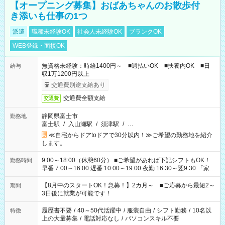
【オープニング募集】おばあちゃんのお散歩付
き添いも仕事の1つ
派遣
職種未経験OK
社会人未経験OK
ブランクOK
WEB登録・面接OK
無資格未経験：時給1400円～ ■週払いOK ■扶養内OK ■日
給与
収1万1200円以上
交通費別途支給あり
交通費全額支給
交通費
静岡県富士市
勤務地
富士駅
/
入山瀬駅
/
須津駅
/
…
≪自宅からドアtoドアで30分以内！≫ご希望の勤務地を紹介
します。
9:00～18:00（休憩60分） ■ご希望があれば下記シフトもOK！
勤務時間
早番 7:00～16:00 遅番 10:00～19:00 夜勤 16:30～翌9:30 「家族
と休みを合わせたい」 「余裕を持って夕飯の準備がしたい」
「できれば残業はしたくない」 など、ご希望を教えてください
【8月中のスタートOK！急募！】2カ月～ ■ご応募から最短2～
期間
ね。 ※Wワーク希望の方へ 今ご覧のお仕事で希望する勤務時間
3日後に就業が可能です！
と、もう1つのお仕事の勤務時間。 合計で週40時間を超える場
合は応募できません。
履歴書不要
/
40～50代活躍中
/
服装自由
/
シフト勤務
/
10名以
特徴
上の大量募集
/
電話対応なし
/
パソコンスキル不要