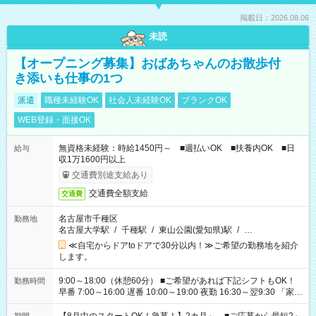
掲載日：2026.08.06
未読
【オープニング募集】おばあちゃんのお散歩付
き添いも仕事の1つ
派遣
職種未経験OK
社会人未経験OK
ブランクOK
WEB登録・面接OK
無資格未経験：時給1450円～ ■週払いOK ■扶養内OK ■日
給与
収1万1600円以上
交通費別途支給あり
交通費全額支給
交通費
名古屋市千種区
勤務地
名古屋大学駅
/
千種駅
/
東山公園(愛知県)駅
/
…
≪自宅からドアtoドアで30分以内！≫ご希望の勤務地を紹介
します。
9:00～18:00（休憩60分） ■ご希望があれば下記シフトもOK！
勤務時間
早番 7:00～16:00 遅番 10:00～19:00 夜勤 16:30～翌9:30 「家族
と休みを合わせたい」 「余裕を持って夕飯の準備がしたい」
「できれば残業はしたくない」 など、ご希望を教えてください