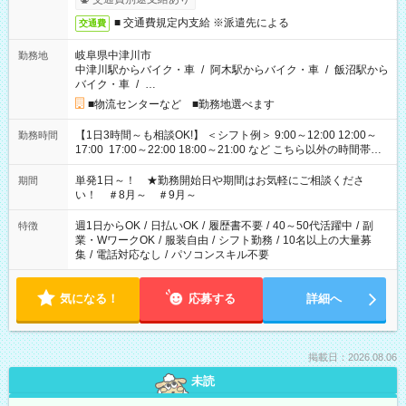
■ 交通費規定内支給 ※派遣先による
交通費
岐阜県中津川市
勤務地
中津川駅からバイク・車
/
阿木駅からバイク・車
/
飯沼駅から
バイク・車
/
…
■物流センターなど ■勤務地選べます
【1日3時間～も相談OK!】 ＜シフト例＞ 9:00～12:00 12:00～
勤務時間
17:00 17:00～22:00 18:00～21:00 など こちら以外の時間帯も
お気軽にご相談ください！
単発1日～！ ★勤務開始日や期間はお気軽にご相談くださ
期間
い！ ＃8月～ ＃9月～
週1日からOK
/
日払いOK
/
履歴書不要
/
40～50代活躍中
/
副
特徴
業・WワークOK
/
服装自由
/
シフト勤務
/
10名以上の大量募
集
/
電話対応なし
/
パソコンスキル不要
気になる！
応募する
詳細へ
掲載日：2026.08.06
未読