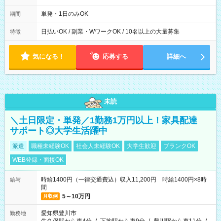
00～20：00
単発・1日のみOK
期間
日払いOK / 副業・WワークOK / 10名以上の大量募集
特徴
気になる！
応募する
詳細へ
未読
＼土日限定・単発／1勤務1万円以上！家具配達
サポート◎大学生活躍中
派遣
職種未経験OK
社会人未経験OK
大学生歓迎
ブランクOK
WEB登録・面接OK
時給1400円（一律交通費込）収入11,200円 時給1400円×8時
給与
間
5～10万円
月収例
愛知県豊川市
勤務地