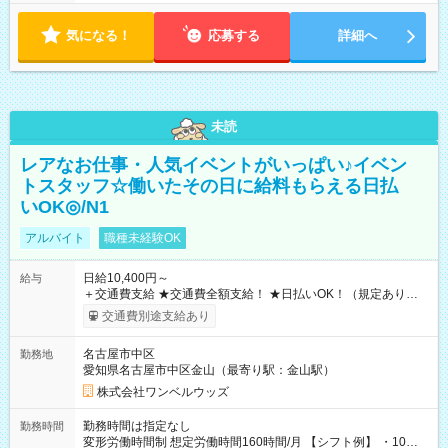
気になる！
応募する
詳細へ
未読
レアなお仕事・人気イベントがいっぱい♪イベン
トスタッフ☆働いたその日に給料もらえる日払
いOK◎/N1
アルバイト
職種未経験OK
日給10,400円～
給与
＋交通費支給 ★交通費全額支給！ ★日払いOK！（規定あり） ┗
働いたその日に現金GET♪ お仕事後はコンビニATMから 日払
交通費別途支給あり
い分を引き落とせます！ 【試用期間】試用期間なし
名古屋市中区
勤務地
愛知県名古屋市中区金山（最寄り駅：金山駅）
株式会社ワンベルウッズ
勤務時間は指定なし
勤務時間
変形労働時間制 想定労働時間160時間/月 【シフト例】 ・10：