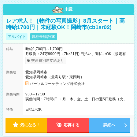
未読
レア求人！［物件の写真撮影］8月スタート｜高
時給1700円｜未経験OK！岡崎市(cb1sr02)
アルバイト
職種未経験OK
時給1,700円～1,700円
給与
月収例：24万9900円（7h×21日) 日払い、週払いOK（規定有
り） 【試用期間】試用期間なし
交通費別途支給あり
愛知県岡崎市
勤務地
愛知県岡崎市（最寄り駅：東岡崎）
パーソルマーケティング株式会社
930～17:30
勤務時間
実働時間：7時間/日 ・月、木、金、土、日の週5日勤務（火、水
は固定休です／夏季、年末年始等、長期休暇有り！） ・ワンシ
フト！ 残業ほぼナシ（0～5h/月）
日払いOK
特徴
気になる！
応募する
詳細へ