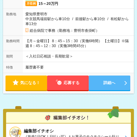
15～20万円
月収例
愛知県豊明市
勤務地
中京競馬場前駅から車10分
/
前後駅から車10分
/
有松駅から
車13分
総合病院で事務（勤務地：豊明市沓掛町）
【月～金曜日】 8：45～15：30（実働6時間） 【土曜日】※隔
勤務時間
週 8：45～12：30（実働3時間45分）
＜入社日応相談・長期歓迎＞
期間
履歴書不要
特徴
気になる！
応募する
詳細へ
編集部イチオシ
《単発1日OK！日払い可》＊お菓子のモクモクシール貼り、