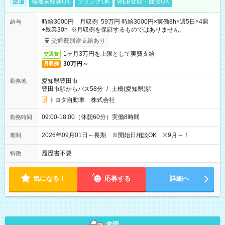
派遣
職種未経験OK
ブランクOK
WEB登録・面接OK
時給3000円 月収例 59万円 時給3000円×実働8h×週5日×4週
給与
+残業30h ※月収例を保証するものではありません。
交通費別途支給あり
1ヶ月3万円を上限として実費支給
交通費
30万円～
月収例
愛知県豊田市
勤務地
豊田市駅からバス58分
/
土橋(愛知県)駅
トヨタ自動車 株式会社
09:00-18:00（休憩60分）実働8時間
勤務時間
2026年09月01日～長期 ※開始日相談OK ※9月～！
期間
履歴書不要
特徴
気になる！
応募する
詳細へ
未読