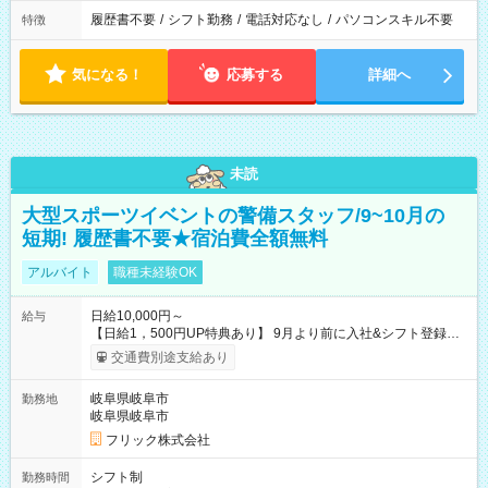
履歴書不要
/
シフト勤務
/
電話対応なし
/
パソコンスキル不要
特徴
気になる！
応募する
詳細へ
未読
大型スポーツイベントの警備スタッフ/9~10月の
短期! 履歴書不要★宿泊費全額無料
アルバイト
職種未経験OK
日給10,000円～
給与
【日給1，500円UP特典あり】 9月より前に入社&シフト登録す
ると 期間中(9/16~10/23) の日給がUP! 日給1万1500円でしっか
交通費別途支給あり
り稼げます♪ 【試用期間】試用期間なし
岐阜県岐阜市
勤務地
岐阜県岐阜市
フリック株式会社
シフト制
勤務時間