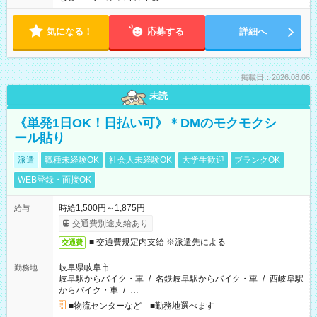
気になる！
応募する
詳細へ
掲載日：2026.08.06
未読
《単発1日OK！日払い可》＊DMのモクモクシ
ール貼り
派遣
職種未経験OK
社会人未経験OK
大学生歓迎
ブランクOK
WEB登録・面接OK
時給1,500円～1,875円
給与
交通費別途支給あり
■ 交通費規定内支給 ※派遣先による
交通費
岐阜県岐阜市
勤務地
岐阜駅からバイク・車
/
名鉄岐阜駅からバイク・車
/
西岐阜駅
からバイク・車
/
…
■物流センターなど ■勤務地選べます