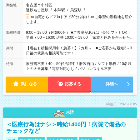
名古屋市中村区
勤務地
近鉄名古屋駅
/
本陣駅
/
烏森駅
/
…
≪自宅からドアtoドアで30分以内！≫ご希望の勤務地を紹介
します。
9:00～18:00（休憩60分） ■ご希望があれば下記シフトもOK！
勤務時間
早番 7:00～16:00 遅番 10:00～19:00 「家族と休みを合わせた
い」 「余裕を持って夕飯の準備がしたい」 「できれば残業はし
たくない」 など、ご希望を教えてくださいね。 ※Wワーク希望
【現在も積極採用中！急募！】2カ月～ ■ご応募から最短2～3
期間
の方へ 今ご覧のお仕事で希望する勤務時間と、もう1つのお仕事
日後の就業も相談可能です！
の勤務時間。 合計で週40時間を超える場合は応募できません。
履歴書不要
/
40～50代活躍中
/
服装自由
/
シフト勤務
/
10名以
特徴
上の大量募集
/
電話対応なし
/
パソコンスキル不要
気になる！
応募する
詳細へ
掲載日：2026.08.05
未読
＜医療行為はナシ＞時給1400円！病院で備品の
チェックなど