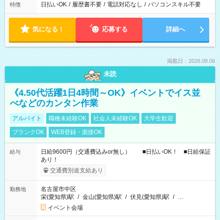
日払いOK
/
履歴書不要
/
電話対応なし
/
パソコンスキル不要
特徴
気になる！
応募する
詳細へ
掲載日：2026.08.06
未読
《4.50代活躍1日4時間～OK》イベントでイス並
べなどのカンタン作業
アルバイト
職種未経験OK
社会人未経験OK
大学生歓迎
ブランクOK
WEB登録・面接OK
日給9600円（交通費込みor無し） ■日払いOK！ ■日給保証
給与
あり！
交通費別途支給あり
名古屋市中区
勤務地
栄(愛知県)駅
/
金山(愛知県)駅
/
伏見(愛知県)駅
/
…
イベント会場