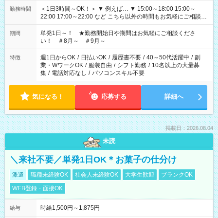
＜1日3時間～OK！＞ ▼ 例えば… ▼ 15:00～18:00 15:00～
勤務時間
22:00 17:00～22:00 など こちら以外の時間もお気軽にご相談く
ださい！
単発1日～！ ★勤務開始日や期間はお気軽にご相談くださ
期間
い！ ＃8月～ ＃9月～
週1日からOK
/
日払いOK
/
履歴書不要
/
40～50代活躍中
/
副
特徴
業・WワークOK
/
服装自由
/
シフト勤務
/
10名以上の大量募
集
/
電話対応なし
/
パソコンスキル不要
気になる！
応募する
詳細へ
掲載日：2026.08.04
未読
＼来社不要／単発1日OK＊お菓子の仕分け
派遣
職種未経験OK
社会人未経験OK
大学生歓迎
ブランクOK
WEB登録・面接OK
時給1,500円～1,875円
給与