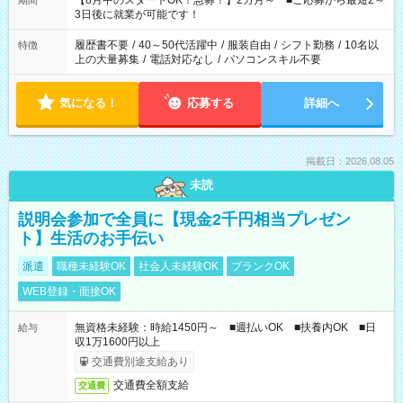
【8月中のスタートOK！急募！】2カ月～ ■ご応募から最短2～
期間
ね。 ※Wワーク希望の方へ 今ご覧のお仕事で希望する勤務時間
3日後に就業が可能です！
と、もう1つのお仕事の勤務時間。 合計で週40時間を超える場
合は応募できません。
履歴書不要
/
40～50代活躍中
/
服装自由
/
シフト勤務
/
10名以
特徴
上の大量募集
/
電話対応なし
/
パソコンスキル不要
気になる！
応募する
詳細へ
掲載日：2026.08.05
未読
説明会参加で全員に【現金2千円相当プレゼン
ト】生活のお手伝い
派遣
職種未経験OK
社会人未経験OK
ブランクOK
WEB登録・面接OK
無資格未経験：時給1450円～ ■週払いOK ■扶養内OK ■日
給与
収1万1600円以上
交通費別途支給あり
交通費全額支給
交通費