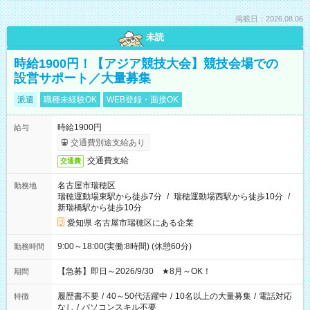
掲載日：2026.08.06
未読
時給1900円！【アジア競技大会】競技会場での
設営サポート／大量募集
派遣
職種未経験OK
WEB登録・面接OK
時給1900円
給与
交通費別途支給あり
交通費支給
交通費
名古屋市瑞穂区
勤務地
瑞穂運動場東駅から徒歩7分
/
瑞穂運動場西駅から徒歩10分
/
新瑞橋駅から徒歩10分
愛知県 名古屋市瑞穂区にある企業
9:00～18:00(実働:8時間) (休憩60分)
勤務時間
【急募】即日～2026/9/30 ★8月～OK！
期間
履歴書不要
/
40～50代活躍中
/
10名以上の大量募集
/
電話対応
特徴
なし
/
パソコンスキル不要