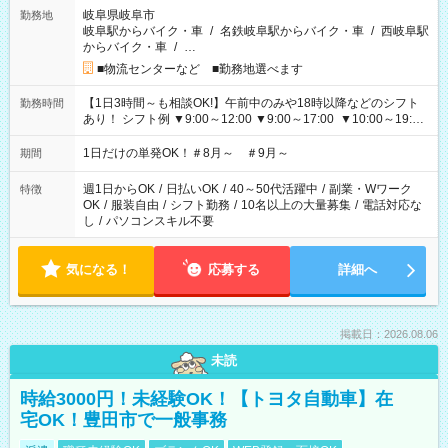
岐阜県岐阜市
勤務地
岐阜駅からバイク・車
/
名鉄岐阜駅からバイク・車
/
西岐阜駅
からバイク・車
/
…
■物流センターなど ■勤務地選べます
【1日3時間～も相談OK!】午前中のみや18時以降などのシフト
勤務時間
あり！ シフト例 ▼9:00～12:00 ▼9:00～17:00 ▼10:00～19:00
▼18:00～21:00
1日だけの単発OK！＃8月～ ＃9月～
期間
週1日からOK
/
日払いOK
/
40～50代活躍中
/
副業・Wワーク
特徴
OK
/
服装自由
/
シフト勤務
/
10名以上の大量募集
/
電話対応な
し
/
パソコンスキル不要
気になる！
応募する
詳細へ
掲載日：2026.08.06
未読
時給3000円！未経験OK！【トヨタ自動車】在
宅OK！豊田市で一般事務