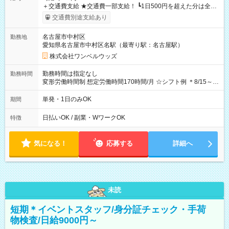
＋交通費支給 ★交通費一部支給！ ┗1日500円を超えた分は全額
支給！ ※往復500円以内の方は自己負担となります ★日払い
交通費別途支給あり
OK！（規定あり） ┗働いたその日に現金GET♪ お仕事後はコン
ビニATMから 日払い分を引き落とせます！ 【試用期間】試用
名古屋市中村区
勤務地
期間なし
愛知県名古屋市中村区名駅（最寄り駅：名古屋駅）
株式会社ワンベルウッズ
勤務時間は指定なし
勤務時間
変形労働時間制 想定労働時間170時間/月 ☆シフト例 ＊8/15～
10/26 全日共通 08：00～12：00 17：00～21：00 ＊8/31
～9/19のみ下記シフトもあります！ 12：00～16：00 ＊9/6～
単発・1日のみOK
期間
10/6、10/11～26のみ下記シフトもあります！ 07：00～11：
00
日払いOK / 副業・WワークOK
特徴
気になる！
応募する
詳細へ
未読
短期＊イベントスタッフ/身分証チェック・手荷
物検査/日給9000円～