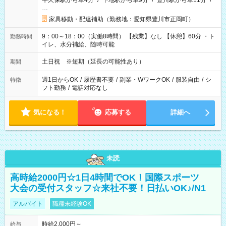
牛久保駅から車4分
/
下地駅から車9分
/
豊川駅から車11分
/
…
家具移動・配達補助（勤務地：愛知県豊川市正岡町）
9：00～18：00（実働8時間） 【残業】なし 【休憩】60分 ・ト
勤務時間
イレ、水分補給、随時可能
土日祝 ※短期（延長の可能性あり）
期間
週1日からOK
/
履歴書不要
/
副業・WワークOK
/
服装自由
/
シ
特徴
フト勤務
/
電話対応なし
気になる！
応募する
詳細へ
未読
高時給2000円☆1日4時間でOK！国際スポーツ
大会の受付スタッフ☆来社不要！日払いOK♪/N1
アルバイト
職種未経験OK
時給2,000円～
給与