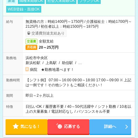
派遣
職種未経験OK
社会人未経験OK
ブランクOK
WEB登録・面接OK
無資格の方：時給1400円～1750円 / 介護福祉士：時給1700円～
給与
2125円 / 初任者以上：時給1500円～1875円
交通費別途支給あり
全額支給
交通費
20～25万円
月収例
浜松市中央区
勤務地
新浜松駅
/
上島駅
/
助信駅
/
…
病院 ★勤務地選べます！
【シフト例】 07:00～16:00 09:00～18:00 17:00～09:00 ※ 上記
勤務時間
は一例です！その他シフトもご相談ください！
即日～2ヶ月以上
期間
日払いOK
/
履歴書不要
/
40～50代活躍中
/
シフト勤務
/
10名以
特徴
上の大量募集
/
電話対応なし
/
パソコンスキル不要
気になる！
応募する
詳細へ