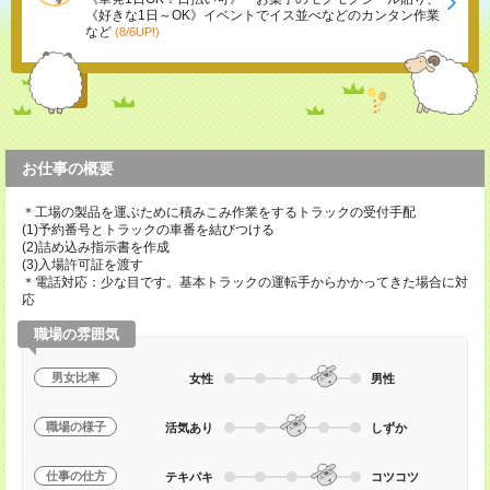
《好きな1日～OK》イベントでイス並べなどのカンタン作業
など
(8/6UP!)
お仕事の概要
＊工場の製品を運ぶために積みこみ作業をするトラックの受付手配
(1)予約番号とトラックの車番を結びつける
(2)詰め込み指示書を作成
(3)入場許可証を渡す
＊電話対応：少な目です。基本トラックの運転手からかかってきた場合に対
応
職場の雰囲気
男女比率
女性
男性
職場の様子
活気あり
しずか
仕事の仕方
テキパキ
コツコツ