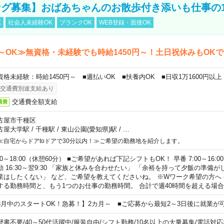
グ募集】おばあちゃんのお散歩付き添いも仕事の
K
社会人未経験OK
ブランクOK
WEB登録・面接OK
～OK≫無資格・未経験でも時給1450円～！土日祝休みもOK
資格未経験：時給1450円～ ■週払いOK ■扶養内OK ■日収1万1600円以上
交通費別途支給あり
交通費全額支給
通費
古屋市千種区
古屋大学駅
/
千種駅
/
東山公園(愛知県)駅
/
…
≪自宅からドアtoドアで30分以内！≫ご希望の勤務地を紹介します。
00～18:00（休憩60分） ■ご希望があれば下記シフトもOK！ 早番 7:00～16:00 遅
勤 16:30～翌9:30 「家族と休みを合わせたい」 「余裕を持って夕飯の準備
業はしたくない」 など、ご希望を教えてくださいね。 ※Wワーク希望の方へ
する勤務時間と、もう1つのお仕事の勤務時間。 合計で週40時間を超える場
8月中のスタートOK！急募！】2カ月～ ■ご応募から最短2～3日後に就業が
歴書不要
/
40～50代活躍中
/
服装自由
/
シフト勤務
/
10名以上の大量募集
/
電話対応