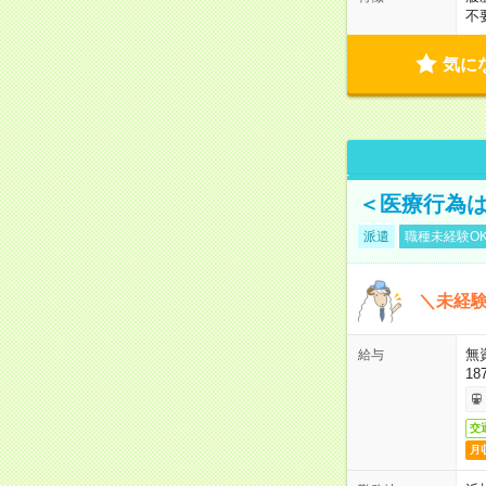
不
気に
＜医療行為は
派遣
職種未経験O
＼未経験
無
給与
18
交
月