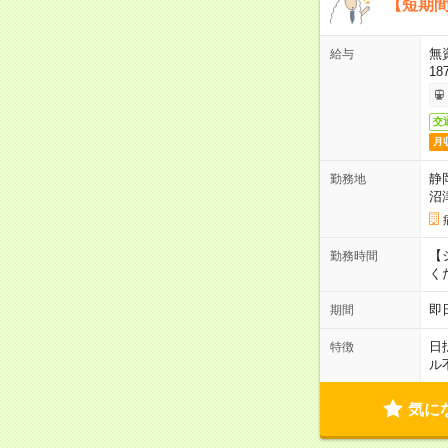
【短期間
無
給与
18
交
月
静
勤務地
沼
【シ
勤務時間
く
即
期間
日
特徴
ル
気に