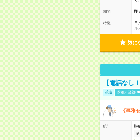
く
即
期間
日
特徴
ル
気に
【電話なし！
派遣
職種未経験O
《事務セ
時給
給与