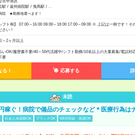
松市中央区
松駅
/
遠州病院駅
/
曳馬駅
/
…
病院 ★勤務地選べます！
フト例】 07:00～16:00 09:00～18:00 17:00～09:00 ※ 上記は一例で
ださい！
日～2ヶ月以上
払いOK
/
履歴書不要
/
40～50代活躍中
/
シフト勤務
/
10名以上の大量募集
/
電話対
不要
なる！
応募する
詳
未読
万円稼ぐ！病院で備品のチェックなど＊医療行為は
K
社会人未経験OK
ブランクOK
WEB登録・面接OK