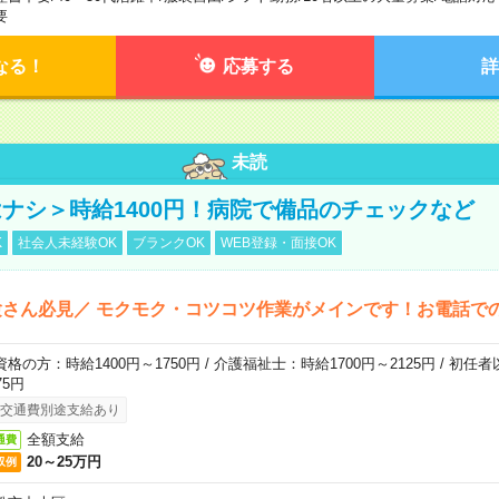
要
なる！
応募する
詳
未読
ナシ＞時給1400円！病院で備品のチェックなど
K
社会人未経験OK
ブランクOK
WEB登録・面接OK
さん必見／ モクモク・コツコツ作業がメインです！お電話で
資格の方：時給1400円～1750円 / 介護福祉士：時給1700円～2125円 / 初任
75円
交通費別途支給あり
全額支給
通費
20～25万円
収例