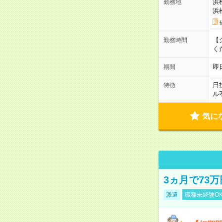
浜
勤務地
浜
【シ
勤務時間
く
即
期間
日
特徴
ル
気に
3ヵ月で73
派遣
職種未経験O