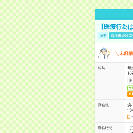
【医療行為は
派遣
職種未経験O
＼未経験
無
給与
18
交
月
浜
勤務地
浜
【シ
勤務時間