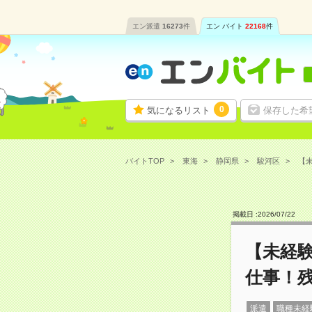
エン派遣
16273
件
エン バイト
22168
件
0
気になるリスト
保存した希
バイトTOP
東海
静岡県
駿河区
【未
掲載日 :
2026
/
07
/
22
【未経
仕事！
派遣
職種未経