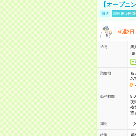
【オープニン
派遣
職種未経験O
≪週3日
無
給与
交
名
勤務地
名
9:
勤務時間
夜
残
望
【
期間
履
特徴