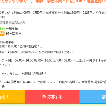
でガッツリ稼ぐ！】 年齢・学歴不問＊日払いOK＊電話登録O
資格の方：時給1400円～1750円 / 介護福祉士：時給1700円～2125円 / 初任
75円
交通費別途支給あり
全額支給
通費
20～25万円
収例
岡県沼津市
津駅
/
片浜駅
/
原(静岡県)駅
/
…
病院 ★自宅近くの施設がいいなど勤務地ご相談ください
フト例】 07:00～16:00 09:00～18:00 17:00～09:00 ※ 上記は一例で
ださい！
日～2ヶ月以上 ■開始日の相談OK！
払いOK
/
履歴書不要
/
40～50代活躍中
/
シフト勤務
/
10名以上の大量募集
/
電話対
不要
なる！
応募する
詳