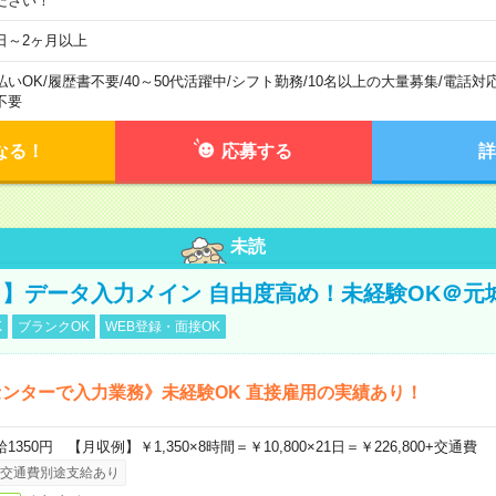
ださい！
日～2ヶ月以上
払いOK
/
履歴書不要
/
40～50代活躍中
/
シフト勤務
/
10名以上の大量募集
/
電話対
不要
なる！
応募する
詳
未読
】データ入力メイン 自由度高め！未経験OK＠元
K
ブランクOK
WEB登録・面接OK
ンターで入力業務》未経験OK 直接雇用の実績あり！
1350円 【月収例】￥1,350×8時間＝￥10,800×21日＝￥226,800+交通費
交通費別途支給あり