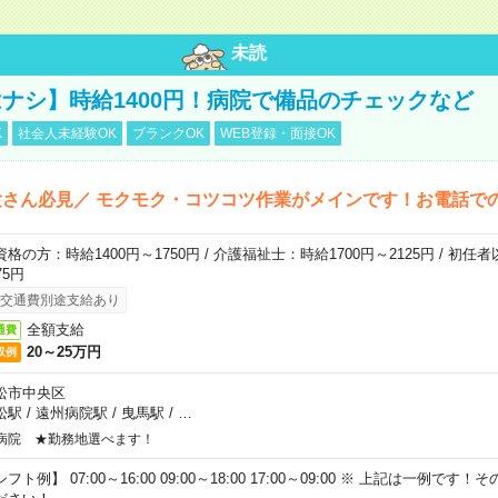
未読
ナシ】時給1400円！病院で備品のチェックなど
K
社会人未経験OK
ブランクOK
WEB登録・面接OK
さん必見／ モクモク・コツコツ作業がメインです！お電話で
資格の方：時給1400円～1750円 / 介護福祉士：時給1700円～2125円 / 初任
75円
交通費別途支給あり
全額支給
通費
20～25万円
収例
松市中央区
松駅
/
遠州病院駅
/
曳馬駅
/
…
病院 ★勤務地選べます！
フト例】 07:00～16:00 09:00～18:00 17:00～09:00 ※ 上記は一例で