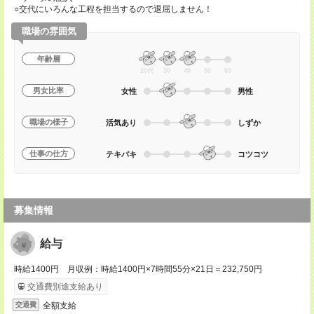
○交代にいろんな工程を担当するので退屈しません！
職場の雰囲気
年齢層
20代
30
40
50
60
男女比率
女性
男性
職場の様子
活気あり
しずか
仕事の仕方
テキパキ
コツコツ
募集情報
給与
時給1400円 月収例：時給1400円×7時間55分×21日＝232,750円
交通費別途支給あり
全額支給
交通費