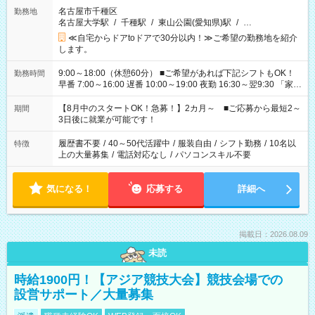
名古屋市千種区
勤務地
名古屋大学駅
/
千種駅
/
東山公園(愛知県)駅
/
…
≪自宅からドアtoドアで30分以内！≫ご希望の勤務地を紹介
します。
9:00～18:00（休憩60分） ■ご希望があれば下記シフトもOK！
勤務時間
早番 7:00～16:00 遅番 10:00～19:00 夜勤 16:30～翌9:30 「家族
と休みを合わせたい」 「余裕を持って夕飯の準備がしたい」
「できれば残業はしたくない」 など、ご希望を教えてください
【8月中のスタートOK！急募！】2カ月～ ■ご応募から最短2～
期間
ね。 ※Wワーク希望の方へ 今ご覧のお仕事で希望する勤務時間
3日後に就業が可能です！
と、もう1つのお仕事の勤務時間。 合計で週40時間を超える場
合は応募できません。
履歴書不要
/
40～50代活躍中
/
服装自由
/
シフト勤務
/
10名以
特徴
上の大量募集
/
電話対応なし
/
パソコンスキル不要
気になる！
応募する
詳細へ
掲載日：2026.08.09
未読
時給1900円！【アジア競技大会】競技会場での
設営サポート／大量募集