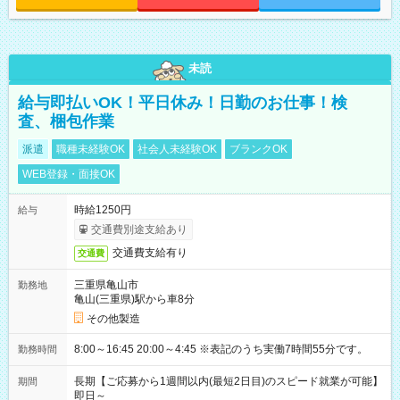
未読
給与即払いOK！平日休み！日勤のお仕事！検
査、梱包作業
派遣
職種未経験OK
社会人未経験OK
ブランクOK
WEB登録・面接OK
時給1250円
給与
交通費別途支給あり
交通費支給有り
交通費
三重県亀山市
勤務地
亀山(三重県)駅から車8分
その他製造
8:00～16:45 20:00～4:45 ※表記のうち実働7時間55分です。
勤務時間
長期【ご応募から1週間以内(最短2日目)のスピード就業が可能】
期間
即日～