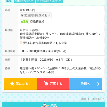
派遣
職種未経験OK
WEB登録・面接OK
時給1900円
給与
交通費別途支給あり
交通費支給
交通費
名古屋市瑞穂区
勤務地
瑞穂運動場東駅から徒歩7分
/
瑞穂運動場西駅から徒歩10分
/
新瑞橋駅から徒歩10分
愛知県 名古屋市瑞穂区にある企業
9:00～18:00(実働:8時間) (休憩60分)
勤務時間
【急募】即日～2026/9/30 ★8月～OK！
期間
履歴書不要
/
40～50代活躍中
/
10名以上の大量募集
/
電話対応
特徴
なし
/
パソコンスキル不要
気になる！
応募する
詳細へ
掲載日：2026.07.31
未読