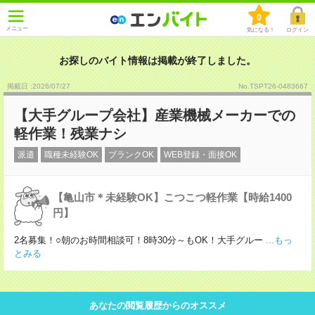
0
メニュー
気になる！
ログイン
お探しのバイト情報は掲載が終了しました。
掲載日 :2026
/
07
/
27
No.TSPT26-0483667
【大手グループ会社】産業機械メーカーでの
軽作業！残業ナシ
派遣
職種未経験OK
ブランクOK
WEB登録・面接OK
【亀山市＊未経験OK】こつこつ軽作業【時給1400
円】
2名募集！○朝のお時間相談可！8時30分～もOK！大手グルー
...もっ
とみる
あなたの閲覧履歴からのオススメ