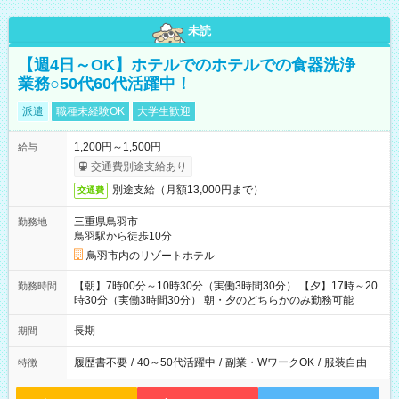
未読
【週4日～OK】ホテルでのホテルでの食器洗浄
業務○50代60代活躍中！
派遣
職種未経験OK
大学生歓迎
1,200円～1,500円
給与
交通費別途支給あり
別途支給（月額13,000円まで）
交通費
三重県鳥羽市
勤務地
鳥羽駅から徒歩10分
鳥羽市内のリゾートホテル
【朝】7時00分～10時30分（実働3時間30分） 【夕】17時～20
勤務時間
時30分（実働3時間30分） 朝・夕のどちらかのみ勤務可能
長期
期間
履歴書不要
/
40～50代活躍中
/
副業・WワークOK
/
服装自由
特徴