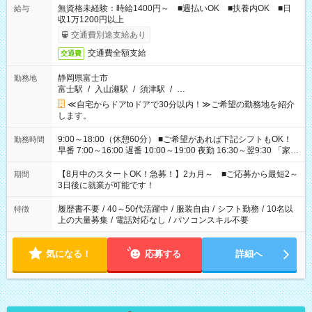
無資格未経験：時給1400円～ ■週払いOK ■扶養内OK ■日
給与
収1万1200円以上
交通費別途支給あり
交通費全額支給
交通費
静岡県富士市
勤務地
富士駅
/
入山瀬駅
/
須津駅
/
…
≪自宅からドアtoドアで30分以内！≫ご希望の勤務地を紹介
します。
9:00～18:00（休憩60分） ■ご希望があれば下記シフトもOK！
勤務時間
早番 7:00～16:00 遅番 10:00～19:00 夜勤 16:30～翌9:30 「家族
と休みを合わせたい」 「余裕を持って夕飯の準備がしたい」
「できれば残業はしたくない」 など、ご希望を教えてください
【8月中のスタートOK！急募！】2カ月～ ■ご応募から最短2～
期間
ね。 ※Wワーク希望の方へ 今ご覧のお仕事で希望する勤務時間
3日後に就業が可能です！
と、もう1つのお仕事の勤務時間。 合計で週40時間を超える場
合は応募できません。
履歴書不要
/
40～50代活躍中
/
服装自由
/
シフト勤務
/
10名以
特徴
上の大量募集
/
電話対応なし
/
パソコンスキル不要
気になる！
応募する
詳細へ