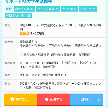
サポート◎大学生活躍中
派遣
職種未経験OK
社会人未経験OK
大学生歓迎
ブランクOK
WEB登録・面接OK
時給1400円（一律交通費込）収入11,200円 時給1400円×8時
給与
間
5～10万円
月収例
愛知県豊川市
勤務地
牛久保駅から車4分
/
下地駅から車9分
/
豊川駅から車11分
/
…
家具移動・配達補助（勤務地：愛知県豊川市正岡町）
9：00～18：00（実働8時間） 【残業】なし 【休憩】60分 ・ト
勤務時間
イレ、水分補給、随時可能
土日祝 ※短期（延長の可能性あり）
期間
週1日からOK
/
履歴書不要
/
副業・WワークOK
/
服装自由
/
シ
特徴
フト勤務
/
電話対応なし
気になる！
応募する
詳細へ