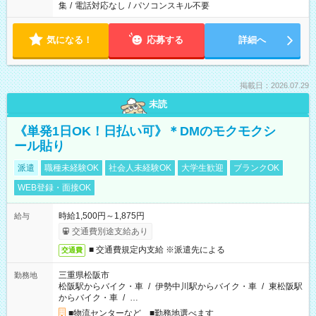
集
/
電話対応なし
/
パソコンスキル不要
気になる！
応募する
詳細へ
掲載日：2026.07.29
未読
《単発1日OK！日払い可》＊DMのモクモクシ
ール貼り
派遣
職種未経験OK
社会人未経験OK
大学生歓迎
ブランクOK
WEB登録・面接OK
時給1,500円～1,875円
給与
交通費別途支給あり
■ 交通費規定内支給 ※派遣先による
交通費
三重県松阪市
勤務地
松阪駅からバイク・車
/
伊勢中川駅からバイク・車
/
東松阪駅
からバイク・車
/
…
■物流センターなど ■勤務地選べます