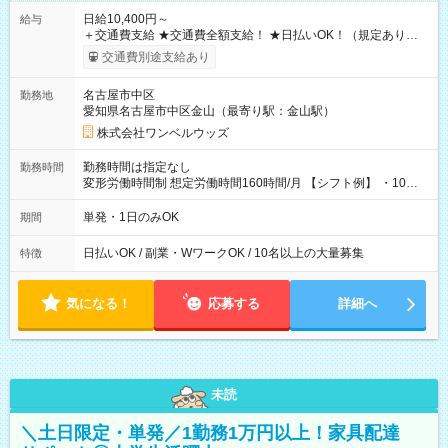
日給10,400円～
給与
＋交通費支給 ★交通費全額支給！ ★日払いOK！（規定あり） ┗
働いたその日に現金GET♪ お仕事後はコンビニATMから 日払
交通費別途支給あり
い分を引き落とせます！ 【試用期間】試用期間なし
名古屋市中区
勤務地
愛知県名古屋市中区金山（最寄り駅：金山駅）
株式会社ワンベルウッズ
勤務時間は指定なし
勤務時間
変形労働時間制 想定労働時間160時間/月 【シフト例】 ・10：
00～20：00
単発・1日のみOK
期間
日払いOK / 副業・WワークOK / 10名以上の大量募集
特徴
気になる！
応募する
詳細へ
未読
＼土日限定・単発／1勤務1万円以上！家具配達