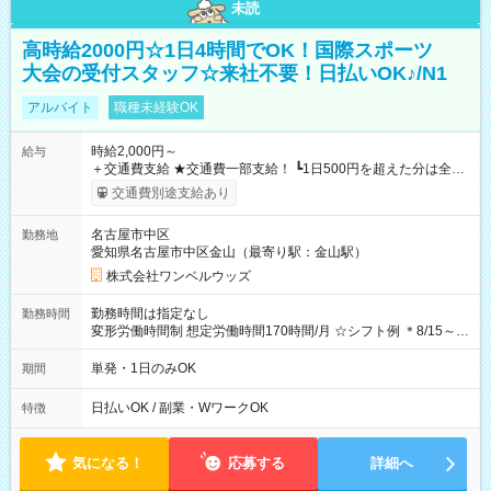
未読
高時給2000円☆1日4時間でOK！国際スポーツ
大会の受付スタッフ☆来社不要！日払いOK♪/N1
アルバイト
職種未経験OK
時給2,000円～
給与
＋交通費支給 ★交通費一部支給！ ┗1日500円を超えた分は全額
支給！ ※往復500円以内の方は自己負担となります ★日払い
交通費別途支給あり
OK！（規定あり） ┗働いたその日に現金GET♪ お仕事後はコン
ビニATMから 日払い分を引き落とせます！ 【試用期間】試用
名古屋市中区
勤務地
期間なし
愛知県名古屋市中区金山（最寄り駅：金山駅）
株式会社ワンベルウッズ
勤務時間は指定なし
勤務時間
変形労働時間制 想定労働時間170時間/月 ☆シフト例 ＊8/15～
10/26 全日共通 08：00～12：00 17：00～21：00 ＊8/31
～9/19のみ下記シフトもあります！ 12：00～16：00 ＊9/6～
単発・1日のみOK
期間
10/6、10/11～26のみ下記シフトもあります！ 07：00～11：
00
日払いOK / 副業・WワークOK
特徴
気になる！
応募する
詳細へ