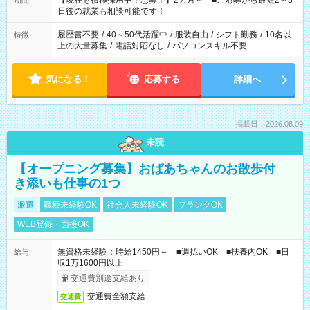
【現在も積極採用中！急募！】2カ月～ ■ご応募から最短2～3
期間
の方へ 今ご覧のお仕事で希望する勤務時間と、もう1つのお仕事
日後の就業も相談可能です！
の勤務時間。 合計で週40時間を超える場合は応募できません。
履歴書不要
/
40～50代活躍中
/
服装自由
/
シフト勤務
/
10名以
特徴
上の大量募集
/
電話対応なし
/
パソコンスキル不要
気になる！
応募する
詳細へ
掲載日：2026.08.09
未読
【オープニング募集】おばあちゃんのお散歩付
き添いも仕事の1つ
派遣
職種未経験OK
社会人未経験OK
ブランクOK
WEB登録・面接OK
無資格未経験：時給1450円～ ■週払いOK ■扶養内OK ■日
給与
収1万1600円以上
交通費別途支給あり
交通費全額支給
交通費