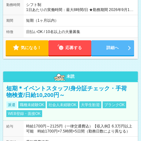
シフト制
勤務時間
1日あたりの実働時間：最大8時間/日 ★勤務期間 2026年9月16
日~2026年10月23日 短期勤務OK! 期間中フル勤務できる方優遇
※週3~5日勤務(勤務日数応相談) ※期間前から勤務スタートも可
短期（1ヶ月以内）
期間
能です! ★勤務時間 8:00~17:00(休憩1時間) ※現場により変動あ
り ※夜勤シフトあり
日払いOK / 10名以上の大量募集
特徴
気になる！
応募する
詳細へ
未読
短期＊イベントスタッフ/身分証チェック・手荷
物検査/日給10,200円～
派遣
職種未経験OK
社会人未経験OK
大学生歓迎
ブランクOK
WEB登録・面接OK
時給1700円～2125円（一律交通費込）【収入例】6.3万円以上
給与
可能 時給1700円×7.5時間×5日間（勤務日数により異なる）