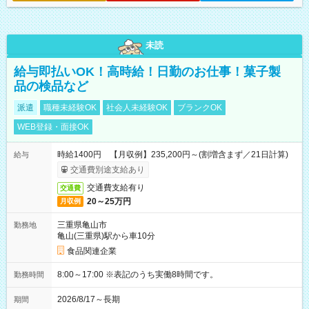
未読
給与即払いOK！高時給！日勤のお仕事！菓子製
品の検品など
派遣
職種未経験OK
社会人未経験OK
ブランクOK
WEB登録・面接OK
時給1400円 【月収例】235,200円～(割増含まず／21日計算)
給与
交通費別途支給あり
交通費支給有り
交通費
20～25万円
月収例
三重県亀山市
勤務地
亀山(三重県)駅から車10分
食品関連企業
8:00～17:00 ※表記のうち実働8時間です。
勤務時間
2026/8/17～長期
期間