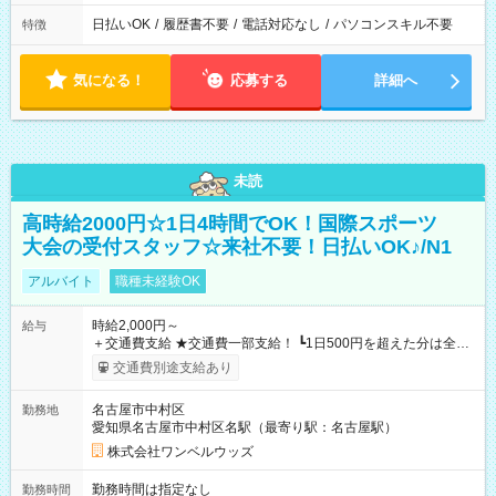
日払いOK
/
履歴書不要
/
電話対応なし
/
パソコンスキル不要
特徴
気になる！
応募する
詳細へ
未読
高時給2000円☆1日4時間でOK！国際スポーツ
大会の受付スタッフ☆来社不要！日払いOK♪/N1
アルバイト
職種未経験OK
時給2,000円～
給与
＋交通費支給 ★交通費一部支給！ ┗1日500円を超えた分は全額
支給！ ※往復500円以内の方は自己負担となります ★日払い
交通費別途支給あり
OK！（規定あり） ┗働いたその日に現金GET♪ お仕事後はコン
ビニATMから 日払い分を引き落とせます！ 【試用期間】試用
名古屋市中村区
勤務地
期間なし
愛知県名古屋市中村区名駅（最寄り駅：名古屋駅）
株式会社ワンベルウッズ
勤務時間は指定なし
勤務時間