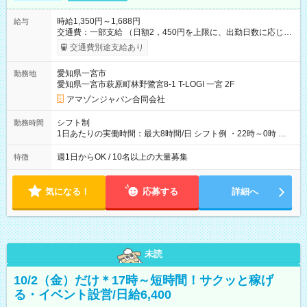
時給1,350円～1,688円
給与
交通費：一部支給 （日額2，450円を上限に、出勤日数に応じて
実費支給） ※22:00～翌5:00までは時給25%UP！ ■給与前払い
交通費別途支給あり
制度あり ※前払い額の上限あり、手数料無料（Amazon負担）
そのほか所定の条件が適用されます 【試用期間】試用期間なし
愛知県一宮市
勤務地
愛知県一宮市萩原町林野鷺宮8-1 T-LOGI 一宮 2F
アマゾンジャパン合同会社
シフト制
勤務時間
1日あたりの実働時間：最大8時間/日 シフト例 ・22時～0時 入
社後、就業可能シフトをご確認の上、申請してください。
週1日からOK / 10名以上の大量募集
特徴
気になる！
応募する
詳細へ
未読
10/2（金）だけ＊17時～短時間！サクッと稼げ
る・イベント設営/日給6,400