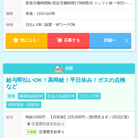
変形労働時間制 想定労働時間170時間/月 ☆シフト例 ＊8/15～
10/26 全日共通 08：00～12：00 17：00～21：00 ＊8/31
～9/19のみ下記シフトもあります！ 12：00～16：00 ＊9/6～
単発・1日のみOK
期間
10/6、10/11～26のみ下記シフトもあります！ 07：00～11：
00
日払いOK / 副業・WワークOK
特徴
気になる！
応募する
詳細へ
未読
給与即払いOK！高時給！平日休み！ガスの点検
など
派遣
職種未経験OK
社会人未経験OK
ブランクOK
WEB登録・面接OK
時給1500円 【月収例】225,000円～(割増含まず／20日計算)
給与
交通費別途支給あり
交通費支給有り
交通費