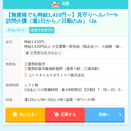
未読
【無資格でも時給1,410円～】見守りヘルパー✨
訪問介護（週1日から／日勤のみ） /Ja
アルバイト
職種未経験OK
時給1,410円～
給与
時給1,410円以上 ※交通費一部支給（既定あり） ※経験・能力を
考慮して決定します 【収入例】 週1回勤務の場合：1,410円×8時
交通費別途支給あり
間×4回=4万5,120円 週3回勤務の場合：1,410円×8時間×12回
=13万5,360円 週5回勤務の場合：1,410円×8時間×20回=22万
三重県松阪市
勤務地
5,600円 【試用期間】試用期間あり 試用期間の長さ：2ヶ月
三重県松阪市飯南町横野（最寄り駅：三瀬谷駅）
※ 雇用形態と給与に、本採用時と異なる部分があります。 雇用
形態：本採用時と同じです。 給与：時給 1,090円以上
ユースタイルラボラトリー株式会社
シフト制
勤務時間
1日あたりの実働時間：最大8時間/日 【日勤】 7：00～22：00
の間で8時間勤務（休憩時間は法定通り） ※週1日～OK ／ 夜勤
なし ＊＊ 勤務時間例 ＊＊ ■8時から17時 ■9時から18時 ■10
週1日からOK / 日払いOK / 副業・WワークOK
特徴
時から19時 ■12時から21時 など ※訪問先により変動 ※曜日固
定（毎週同じ曜日勤務）
気になる！
応募する
詳細へ