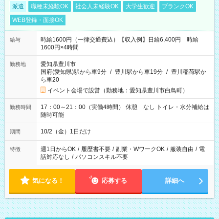
派遣
職種未経験OK
社会人未経験OK
大学生歓迎
ブランクOK
WEB登録・面接OK
時給1600円（一律交通費込）【収入例】日給6,400円 時給
給与
1600円×4時間
愛知県豊川市
勤務地
国府(愛知県)駅から車9分
/
豊川駅から車19分
/
豊川稲荷駅か
ら車20
イベント会場で設営（勤務地：愛知県豊川市白鳥町）
17：00～21：00（実働4時間） 休憩 なし トイレ・水分補給は
勤務時間
随時可能
10/2（金）1日だけ
期間
週1日からOK
/
履歴書不要
/
副業・WワークOK
/
服装自由
/
電
特徴
話対応なし
/
パソコンスキル不要
気になる！
応募する
詳細へ