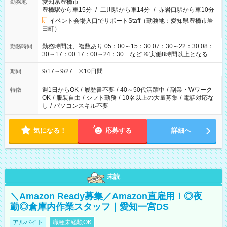
愛知県豊橋市
勤務地
豊橋駅から車15分
/
二川駅から車14分
/
赤岩口駅から車10分
イベント会場入口でサポートStaff（勤務地：愛知県豊橋市岩
田町）
勤務時間は、複数あり 05：00～15：30 07：30～22：30 08：
勤務時間
30～17：00 17：00～24：30 など ※実働8時間以上となる勤
務もあります。 【休憩】60分+他休憩あり 交替で取得します。
安全面に配慮しこまめな休憩があります。
9/17～9/27 ※10日間
期間
週1日からOK
/
履歴書不要
/
40～50代活躍中
/
副業・Wワーク
特徴
OK
/
服装自由
/
シフト勤務
/
10名以上の大量募集
/
電話対応な
し
/
パソコンスキル不要
気になる！
応募する
詳細へ
未読
＼Amazon Ready募集／Amazon直雇用！◎夜
勤◎倉庫内作業スタッフ｜愛知一宮DS
アルバイト
職種未経験OK