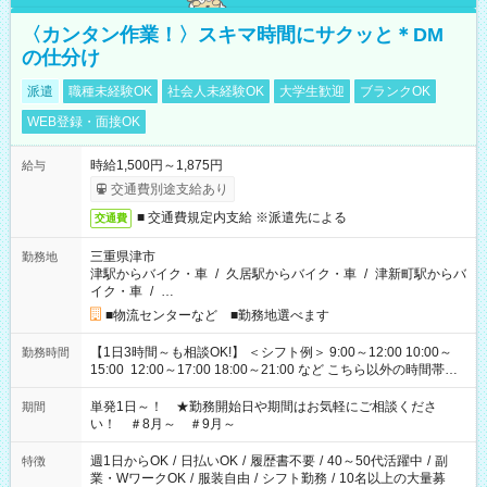
〈カンタン作業！〉スキマ時間にサクッと＊DM
の仕分け
派遣
職種未経験OK
社会人未経験OK
大学生歓迎
ブランクOK
WEB登録・面接OK
時給1,500円～1,875円
給与
交通費別途支給あり
■ 交通費規定内支給 ※派遣先による
交通費
三重県津市
勤務地
津駅からバイク・車
/
久居駅からバイク・車
/
津新町駅からバ
イク・車
/
…
■物流センターなど ■勤務地選べます
【1日3時間～も相談OK!】 ＜シフト例＞ 9:00～12:00 10:00～
勤務時間
15:00 12:00～17:00 18:00～21:00 など こちら以外の時間帯も
お気軽にご相談ください！
単発1日～！ ★勤務開始日や期間はお気軽にご相談くださ
期間
い！ ＃8月～ ＃9月～
週1日からOK
/
日払いOK
/
履歴書不要
/
40～50代活躍中
/
副
特徴
業・WワークOK
/
服装自由
/
シフト勤務
/
10名以上の大量募