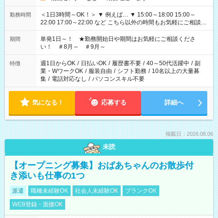
＜1日3時間～OK！＞ ▼ 例えば… ▼ 15:00～18:00 15:00～
勤務時間
22:00 17:00～22:00 など こちら以外の時間もお気軽にご相談く
ださい！
単発1日～！ ★勤務開始日や期間はお気軽にご相談くださ
期間
い！ ＃8月～ ＃9月～
週1日からOK
/
日払いOK
/
履歴書不要
/
40～50代活躍中
/
副
特徴
業・WワークOK
/
服装自由
/
シフト勤務
/
10名以上の大量募
集
/
電話対応なし
/
パソコンスキル不要
気になる！
応募する
詳細へ
掲載日：2026.08.06
未読
【オープニング募集】おばあちゃんのお散歩付
き添いも仕事の1つ
派遣
職種未経験OK
社会人未経験OK
ブランクOK
WEB登録・面接OK