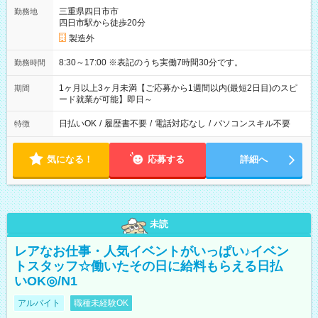
三重県四日市市
勤務地
四日市駅から徒歩20分
製造外
8:30～17:00 ※表記のうち実働7時間30分です。
勤務時間
1ヶ月以上3ヶ月未満【ご応募から1週間以内(最短2日目)のスピ
期間
ード就業が可能】即日～
日払いOK
/
履歴書不要
/
電話対応なし
/
パソコンスキル不要
特徴
気になる！
応募する
詳細へ
未読
レアなお仕事・人気イベントがいっぱい♪イベン
トスタッフ☆働いたその日に給料もらえる日払
いOK◎/N1
アルバイト
職種未経験OK