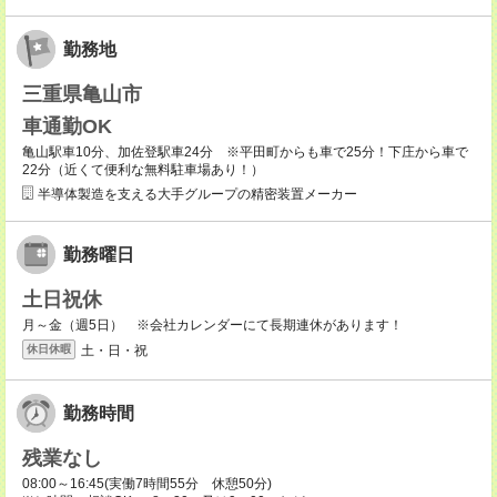
勤務地
三重県亀山市
車通勤OK
亀山駅車10分、加佐登駅車24分 ※平田町からも車で25分！下庄から車で
22分（近くて便利な無料駐車場あり！）
半導体製造を支える大手グループの精密装置メーカー
勤務曜日
土日祝休
月～金（週5日） ※会社カレンダーにて長期連休があります！
土・日・祝
休日休暇
勤務時間
残業なし
08:00～16:45(実働7時間55分 休憩50分)