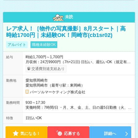
未読
レア求人！［物件の写真撮影］8月スタート｜高
時給1700円｜未経験OK！岡崎市(cb1sr02)
アルバイト
職種未経験OK
時給1,700円～1,700円
給与
月収例：24万9900円（7h×21日) 日払い、週払いOK（規定有
り） 【試用期間】試用期間なし
交通費別途支給あり
愛知県岡崎市
勤務地
愛知県岡崎市（最寄り駅：東岡崎）
パーソルマーケティング株式会社
930～17:30
勤務時間
実働時間：7時間/日 ・月、木、金、土、日の週5日勤務（火、水
は固定休です／夏季、年末年始等、長期休暇有り！） ・ワンシ
フト！ 残業ほぼナシ（0～5h/月）
日払いOK
特徴
気になる！
応募する
詳細へ