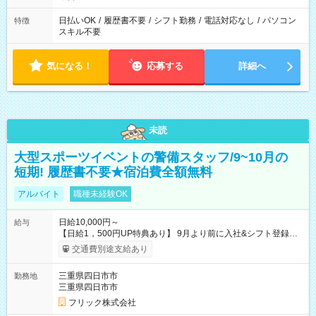
日払いOK
/
履歴書不要
/
シフト勤務
/
電話対応なし
/
パソコン
特徴
スキル不要
気になる！
応募する
詳細へ
未読
大型スポーツイベントの警備スタッフ/9~10月の
短期! 履歴書不要★宿泊費全額無料
アルバイト
職種未経験OK
日給10,000円～
給与
【日給1，500円UP特典あり】 9月より前に入社&シフト登録す
ると 期間中(9/16~10/23) の日給がUP! 日給1万1500円でしっか
交通費別途支給あり
り稼げます♪ 【試用期間】試用期間なし
三重県四日市市
勤務地
三重県四日市市
フリック株式会社