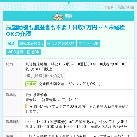
掲載日：2026.08.09
未読
志望動機も履歴書も不要！日収1万円～＊未経験
OKの介護
派遣
職種未経験OK
社会人未経験OK
ブランクOK
WEB登録・面接OK
無資格未経験：時給1350円～ ■週払いOK ■扶養内OK ■日
給与
収1万800円以上
交通費別途支給あり
交通費全額支給（ガソリン代もOK！）
交通費
愛知県豊橋市
勤務地
豊橋駅
/
新豊橋駅
/
二川駅
/
…
≪自宅からドアtoドアで30分以内！≫ご希望の勤務地を紹介
します。
9:00～18:00（休憩60分） ■ご希望があれば下記シフトもOK！
勤務時間
早番 7:00～16:00 遅番 10:00～19:00 「家族と休みを合わせた
い」 「余裕を持って夕飯の準備がしたい」 「できれば残業はし
たくない」 など、ご希望を教えてくださいね。 ※Wワーク希望