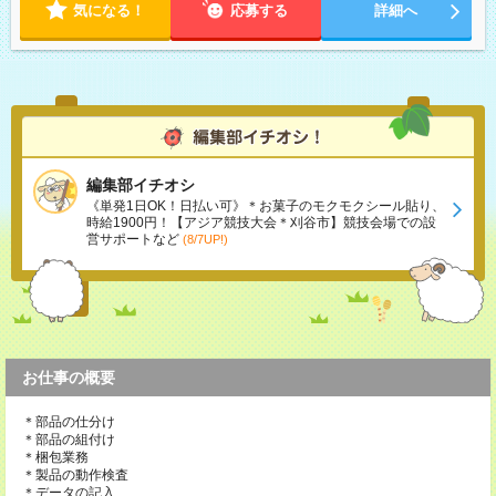
気になる！
応募する
詳細へ
編集部イチオシ
《単発1日OK！日払い可》＊お菓子のモクモクシール貼り、
時給1900円！【アジア競技大会＊刈谷市】競技会場での設
営サポートなど
(8/7UP!)
お仕事の概要
＊部品の仕分け
＊部品の組付け
＊梱包業務
＊製品の動作検査
＊データの記入