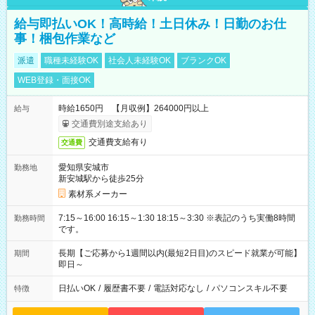
給与即払いOK！高時給！土日休み！日勤のお仕
事！梱包作業など
派遣
職種未経験OK
社会人未経験OK
ブランクOK
WEB登録・面接OK
時給1650円 【月収例】264000円以上
給与
交通費別途支給あり
交通費支給有り
交通費
愛知県安城市
勤務地
新安城駅から徒歩25分
素材系メーカー
7:15～16:00 16:15～1:30 18:15～3:30 ※表記のうち実働8時間
勤務時間
です。
長期【ご応募から1週間以内(最短2日目)のスピード就業が可能】
期間
即日～
日払いOK
/
履歴書不要
/
電話対応なし
/
パソコンスキル不要
特徴