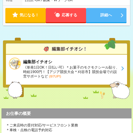
日払いOK / 副業・WワークOK
特徴
気になる！
応募する
詳細へ
編集部イチオシ
《単発1日OK！日払い可》＊お菓子のモクモクシール貼り、
時給1900円！【アジア競技大会＊刈谷市】競技会場での設
営サポートなど
(8/7UP!)
お仕事の概要
＊ご来店時の受付対応/サービスフロント業務
＊車検・点検の電話予約対応