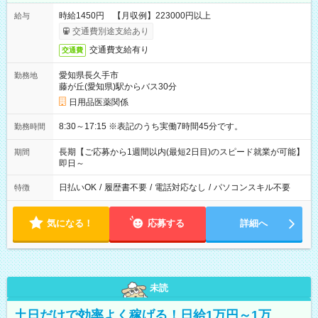
時給1450円 【月収例】223000円以上
給与
交通費別途支給あり
交通費支給有り
交通費
愛知県長久手市
勤務地
藤が丘(愛知県)駅からバス30分
日用品医薬関係
8:30～17:15 ※表記のうち実働7時間45分です。
勤務時間
長期【ご応募から1週間以内(最短2日目)のスピード就業が可能】
期間
即日～
日払いOK
/
履歴書不要
/
電話対応なし
/
パソコンスキル不要
特徴
気になる！
応募する
詳細へ
未読
土日だけで効率よく稼げる！日給1万円～1万