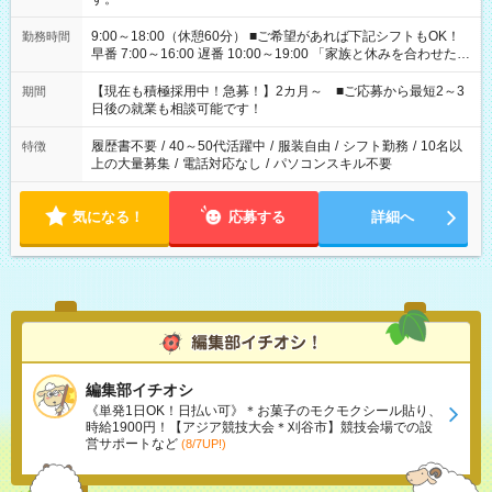
9:00～18:00（休憩60分） ■ご希望があれば下記シフトもOK！
勤務時間
早番 7:00～16:00 遅番 10:00～19:00 「家族と休みを合わせた
い」 「余裕を持って夕飯の準備がしたい」 「できれば残業はし
たくない」 など、ご希望を教えてくださいね。 ※Wワーク希望
【現在も積極採用中！急募！】2カ月～ ■ご応募から最短2～3
期間
の方へ 今ご覧のお仕事で希望する勤務時間と、もう1つのお仕事
日後の就業も相談可能です！
の勤務時間。 合計で週40時間を超える場合は応募できません。
履歴書不要
/
40～50代活躍中
/
服装自由
/
シフト勤務
/
10名以
特徴
上の大量募集
/
電話対応なし
/
パソコンスキル不要
気になる！
応募する
詳細へ
編集部イチオシ
《単発1日OK！日払い可》＊お菓子のモクモクシール貼り、
時給1900円！【アジア競技大会＊刈谷市】競技会場での設
営サポートなど
(8/7UP!)