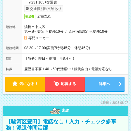
＝￥231,105+交通費
交通費別途支給あり
全額支給
交通費
浜松市中央区
勤務地
第一通り駅から徒歩10分
/
遠州病院駅から徒歩10分
専門メーカー
08:30～17:00(実働7時間45分 休憩45分)
勤務時間
【急募】即日～長期 ※8月～！
期間
履歴書不要
/
40～50代活躍中
/
服装自由
/
電話対応なし
特徴
気になる！
応募する
詳細へ
掲載日：2026.08.07
未読
【駿河区豊田】電話なし！入力・チェック多事
務！派遣仲間活躍