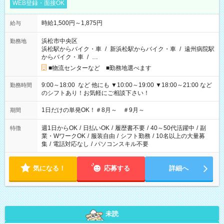
WEB登録・面接OK
時給1,500円～1,875円
給与
浜松市中央区
勤務地
浜松駅からバイク・車
/
新浜松駅からバイク・車
/
遠州病院駅
からバイク・車
/
…
■物流センターなど ■勤務地選べます
9:00～18:00 など 他にも ▼10:00～19:00 ▼18:00～21:00 など
勤務時間
のシフトあり！お気軽にご相談下さい！
1日だけの単発OK！＃8月～ ＃9月～
期間
週1日からOK
/
日払いOK
/
履歴書不要
/
40～50代活躍中
/
副
特徴
業・WワークOK
/
服装自由
/
シフト勤務
/
10名以上の大量募
集
/
電話対応なし
/
パソコンスキル不要
気になる！
応募する
詳細へ
未読