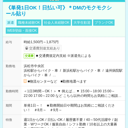
《単発1日OK！日払い可》＊DMのモクモクシ
ール貼り
派遣
職種未経験OK
社会人未経験OK
大学生歓迎
ブランクOK
WEB登録・面接OK
時給1,500円～1,875円
給与
交通費別途支給あり
■ 交通費規定内支給 ※派遣先による
交通費
浜松市中央区
勤務地
浜松駅からバイク・車
/
新浜松駅からバイク・車
/
遠州病院駅
からバイク・車
/
…
■物流センターなど ■勤務地選べます
＜1日3時間～OK！＞ ▼ 例えば… ▼ 15:00～18:00 15:00～
勤務時間
22:00 17:00～22:00 など こちら以外の時間もお気軽にご相談く
ださい！
単発1日～！ ★勤務開始日や期間はお気軽にご相談くださ
期間
い！ ＃8月～ ＃9月～
週1日からOK
/
日払いOK
/
履歴書不要
/
40～50代活躍中
/
副
特徴
業・WワークOK
/
服装自由
/
シフト勤務
/
10名以上の大量募