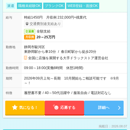
派遣
職種未経験OK
ブランクOK
WEB登録・面接OK
時給1450円 月収例 232,000円+残業代
給与
交通費別途支給あり
全額支給
交通費
20～25万円
月収例
静岡市駿河区
勤務地
東静岡駅から車10分
/
春日町駅から徒歩20分
全国に店舗を展開する大手ドラックストア運営会社
09:00～18:00(実働8時間 休憩1時間)
勤務時間
2026年09月上旬～長期 10月開始もご相談可能です ※9月
期間
～！
履歴書不要
/
40～50代活躍中
/
服装自由
/
電話対応なし
特徴
気になる！
応募する
詳細へ
掲載日：2026.08.07