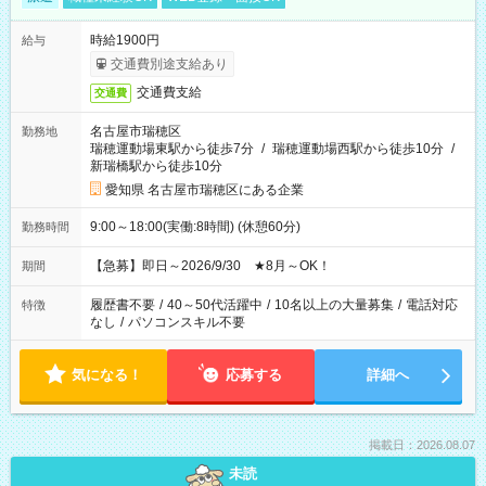
時給1900円
給与
交通費別途支給あり
交通費支給
交通費
名古屋市瑞穂区
勤務地
瑞穂運動場東駅から徒歩7分
/
瑞穂運動場西駅から徒歩10分
/
新瑞橋駅から徒歩10分
愛知県 名古屋市瑞穂区にある企業
9:00～18:00(実働:8時間) (休憩60分)
勤務時間
【急募】即日～2026/9/30 ★8月～OK！
期間
履歴書不要
/
40～50代活躍中
/
10名以上の大量募集
/
電話対応
特徴
なし
/
パソコンスキル不要
気になる！
応募する
詳細へ
掲載日：2026.08.07
未読