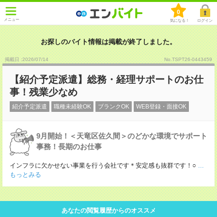
0
メニュー
気になる！
ログイン
お探しのバイト情報は掲載が終了しました。
掲載日 :2026
/
07
/
14
No.TSPT26-0443459
【紹介予定派遣】総務・経理サポートのお仕
事！残業少なめ
紹介予定派遣
職種未経験OK
ブランクOK
WEB登録・面接OK
9月開始！＜天竜区佐久間＞のどかな環境でサポート
事務！長期のお仕事
インフラに欠かせない事業を行う会社です＊安定感も抜群です！○
...
もっとみる
あなたの閲覧履歴からのオススメ