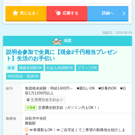
気になる！
応募する
詳細へ
掲載日：2026.08.05
未読
説明会参加で全員に【現金2千円相当プレゼン
ト】生活のお手伝い
派遣
職種未経験OK
社会人未経験OK
ブランクOK
WEB登録・面接OK
無資格未経験：時給1400円～ ■週払いOK ■扶養内OK ■日
給与
収1万1200円以上
交通費別途支給あり
交通費全額支給（ガソリン代もOK！）
交通費
浜松市中央区
勤務地
舞阪駅
≪車通勤もOK！≫ご自宅近くでご希望の勤務地を紹介しま
す。