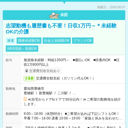
掲載日：2026.08.07
未読
志望動機も履歴書も不要！日収1万円～＊未経験
OKの介護
派遣
職種未経験OK
社会人未経験OK
ブランクOK
WEB登録・面接OK
無資格未経験：時給1350円～ ■週払いOK ■扶養内OK ■日
給与
収1万800円以上
交通費別途支給あり
交通費全額支給（ガソリン代もOK！）
交通費
愛知県豊橋市
勤務地
豊橋駅
/
新豊橋駅
/
二川駅
/
…
≪自宅からドアtoドアで30分以内！≫ご希望の勤務地を紹介
します。
9:00～18:00（休憩60分） ■ご希望があれば下記シフトもOK！
勤務時間
早番 7:00～16:00 遅番 10:00～19:00 「家族と休みを合わせた
い」 「余裕を持って夕飯の準備がしたい」 「できれば残業はし
たくない」 など、ご希望を教えてくださいね。 ※Wワーク希望