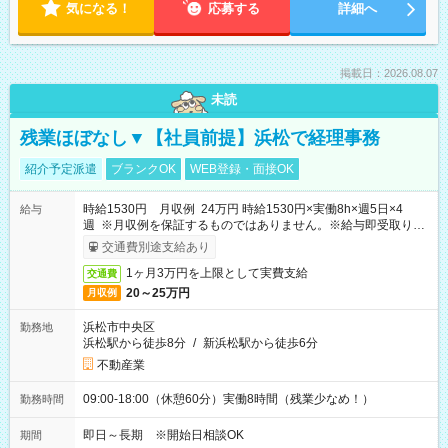
気になる！
応募する
詳細へ
掲載日：2026.08.07
未読
残業ほぼなし▼【社員前提】浜松で経理事務
紹介予定派遣
ブランクOK
WEB登録・面接OK
時給1530円 月収例 24万円 時給1530円×実働8h×週5日×4
給与
週 ※月収例を保証するものではありません。※給与即受取りサ
ービス利用可（利用条件有）
交通費別途支給あり
1ヶ月3万円を上限として実費支給
交通費
20～25万円
月収例
浜松市中央区
勤務地
浜松駅から徒歩8分
/
新浜松駅から徒歩6分
不動産業
09:00-18:00（休憩60分）実働8時間（残業少なめ！）
勤務時間
即日～長期 ※開始日相談OK
期間