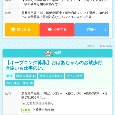
【現在も積極採用中！急募！】2カ月～ ■ご応募から最短2～3
期間
の方へ 今ご覧のお仕事で希望する勤務時間と、もう1つのお仕事
日後の就業も相談可能です！
の勤務時間。 合計で週40時間を超える場合は応募できません。
履歴書不要
/
40～50代活躍中
/
服装自由
/
シフト勤務
/
10名以
特徴
上の大量募集
/
電話対応なし
/
パソコンスキル不要
気になる！
応募する
詳細へ
掲載日：2026.08.07
未読
【オープニング募集】おばあちゃんのお散歩付
き添いも仕事の1つ
派遣
職種未経験OK
社会人未経験OK
ブランクOK
WEB登録・面接OK
無資格未経験：時給1450円～ ■週払いOK ■扶養内OK ■日
給与
収1万1600円以上
交通費別途支給あり
交通費全額支給
交通費