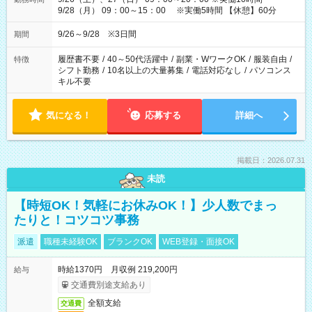
9/28（月） 09：00～15：00 ※実働5時間 【休憩】60分
9/26～9/28 ※3日間
期間
履歴書不要
/
40～50代活躍中
/
副業・WワークOK
/
服装自由
/
特徴
シフト勤務
/
10名以上の大量募集
/
電話対応なし
/
パソコンス
キル不要
気になる！
応募する
詳細へ
掲載日：2026.07.31
未読
【時短OK！気軽にお休みOK！】少人数でまっ
たりと！コツコツ事務
派遣
職種未経験OK
ブランクOK
WEB登録・面接OK
時給1370円 月収例 219,200円
給与
交通費別途支給あり
全額支給
交通費