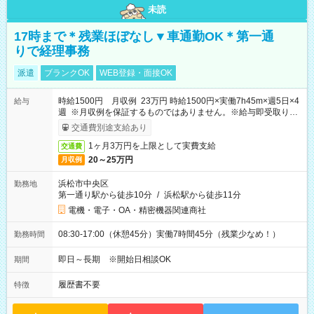
未読
17時まで＊残業ほぼなし▼車通勤OK＊第一通
りで経理事務
派遣
ブランクOK
WEB登録・面接OK
時給1500円 月収例 23万円 時給1500円×実働7h45m×週5日×4
給与
週 ※月収例を保証するものではありません。※給与即受取りサ
ービス利用可（利用条件有）
交通費別途支給あり
1ヶ月3万円を上限として実費支給
交通費
20～25万円
月収例
浜松市中央区
勤務地
第一通り駅から徒歩10分
/
浜松駅から徒歩11分
電機・電子・OA・精密機器関連商社
08:30-17:00（休憩45分）実働7時間45分（残業少なめ！）
勤務時間
即日～長期 ※開始日相談OK
期間
履歴書不要
特徴