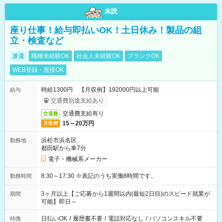
未読
座り仕事！給与即払いOK！土日休み！製品の組
立・検査など
派遣
職種未経験OK
社会人未経験OK
ブランクOK
WEB登録・面接OK
時給1300円 【月収例】192000円以上可能
給与
交通費別途支給あり
交通費支給有り
交通費
15～20万円
月収例
浜松市浜名区
勤務地
都田駅から車7分
電子・機械系メーカー
8:30～17:30 ※表記のうち実働8時間です。
勤務時間
3ヶ月以上【ご応募から1週間以内(最短2日目)のスピード就業が
期間
可能】即日～
日払いOK
/
履歴書不要
/
電話対応なし
/
パソコンスキル不要
特徴