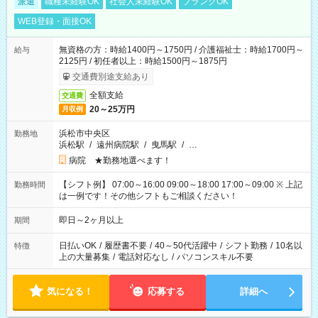
派遣
職種未経験OK
社会人未経験OK
ブランクOK
WEB登録・面接OK
無資格の方：時給1400円～1750円 / 介護福祉士：時給1700円～
給与
2125円 / 初任者以上：時給1500円～1875円
交通費別途支給あり
全額支給
交通費
20～25万円
月収例
浜松市中央区
勤務地
浜松駅
/
遠州病院駅
/
曳馬駅
/
…
病院 ★勤務地選べます！
【シフト例】 07:00～16:00 09:00～18:00 17:00～09:00 ※ 上記
勤務時間
は一例です！その他シフトもご相談ください！
即日～2ヶ月以上
期間
日払いOK
/
履歴書不要
/
40～50代活躍中
/
シフト勤務
/
10名以
特徴
上の大量募集
/
電話対応なし
/
パソコンスキル不要
気になる！
応募する
詳細へ