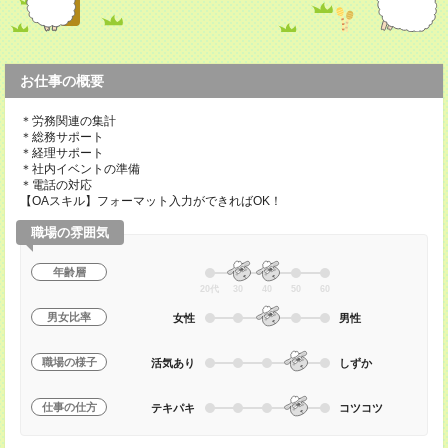
お仕事の概要
＊労務関連の集計
＊総務サポート
＊経理サポート
＊社内イベントの準備
＊電話の対応
【OAスキル】フォーマット入力ができればOK！
職場の雰囲気
年齢層
20代
30
40
50
60
男女比率
女性
男性
職場の様子
活気あり
しずか
仕事の仕方
テキパキ
コツコツ