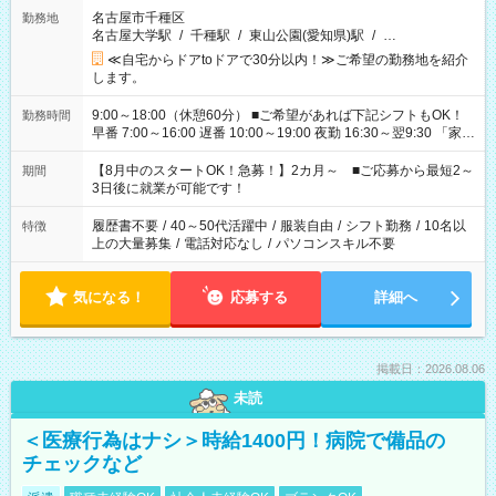
名古屋市千種区
勤務地
名古屋大学駅
/
千種駅
/
東山公園(愛知県)駅
/
…
≪自宅からドアtoドアで30分以内！≫ご希望の勤務地を紹介
します。
9:00～18:00（休憩60分） ■ご希望があれば下記シフトもOK！
勤務時間
早番 7:00～16:00 遅番 10:00～19:00 夜勤 16:30～翌9:30 「家族
と休みを合わせたい」 「余裕を持って夕飯の準備がしたい」
「できれば残業はしたくない」 など、ご希望を教えてください
【8月中のスタートOK！急募！】2カ月～ ■ご応募から最短2～
期間
ね。 ※Wワーク希望の方へ 今ご覧のお仕事で希望する勤務時間
3日後に就業が可能です！
と、もう1つのお仕事の勤務時間。 合計で週40時間を超える場
合は応募できません。
履歴書不要
/
40～50代活躍中
/
服装自由
/
シフト勤務
/
10名以
特徴
上の大量募集
/
電話対応なし
/
パソコンスキル不要
気になる！
応募する
詳細へ
掲載日：2026.08.06
未読
＜医療行為はナシ＞時給1400円！病院で備品の
チェックなど