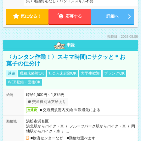
集
/
電話対応なし
/
パソコンスキル不要
気になる！
応募する
詳細へ
掲載日：2026.08.06
未読
〈カンタン作業！〉スキマ時間にサクッと＊お
菓子の仕分け
派遣
職種未経験OK
社会人未経験OK
大学生歓迎
ブランクOK
WEB登録・面接OK
時給1,500円～1,875円
給与
交通費別途支給あり
■ 交通費規定内支給 ※派遣先による
交通費
浜松市浜名区
勤務地
浜北駅からバイク・車
/
フルーツパーク駅からバイク・車
/
岡
地駅からバイク・車
/
…
■物流センターなど ■勤務地選べます