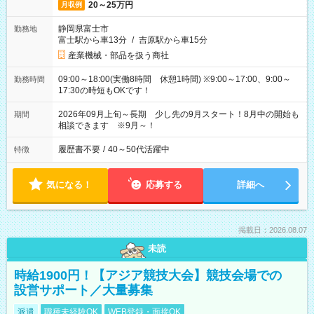
20～25万円
月収例
静岡県富士市
勤務地
富士駅から車13分
/
吉原駅から車15分
産業機械・部品を扱う商社
09:00～18:00(実働8時間 休憩1時間) ※9:00～17:00、9:00～
勤務時間
17:30の時短もOKです！
2026年09月上旬～長期 少し先の9月スタート！8月中の開始も
期間
相談できます ※9月～！
履歴書不要
/
40～50代活躍中
特徴
気になる！
応募する
詳細へ
掲載日：2026.08.07
未読
時給1900円！【アジア競技大会】競技会場での
設営サポート／大量募集
派遣
職種未経験OK
WEB登録・面接OK