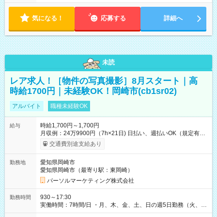
気になる！
応募する
詳細へ
未読
レア求人！［物件の写真撮影］8月スタート｜高
時給1700円｜未経験OK！岡崎市(cb1sr02)
アルバイト
職種未経験OK
時給1,700円～1,700円
給与
月収例：24万9900円（7h×21日) 日払い、週払いOK（規定有
り） 【試用期間】試用期間なし
交通費別途支給あり
愛知県岡崎市
勤務地
愛知県岡崎市（最寄り駅：東岡崎）
パーソルマーケティング株式会社
930～17:30
勤務時間
実働時間：7時間/日 ・月、木、金、土、日の週5日勤務（火、水
は固定休です／夏季、年末年始等、長期休暇有り！） ・ワンシ