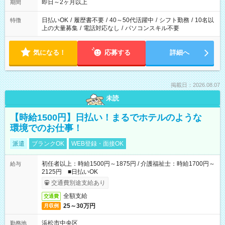
即日～2ヶ月以上
期間
日払いOK
/
履歴書不要
/
40～50代活躍中
/
シフト勤務
/
10名以
特徴
上の大量募集
/
電話対応なし
/
パソコンスキル不要
気になる！
応募する
詳細へ
掲載日：2026.08.07
未読
【時給1500円】日払い！まるでホテルのような
環境でのお仕事！
派遣
ブランクOK
WEB登録・面接OK
初任者以上：時給1500円～1875円 / 介護福祉士：時給1700円～
給与
2125円 ■日払いOK
交通費別途支給あり
全額支給
交通費
25～30万円
月収例
浜松市中央区
勤務地