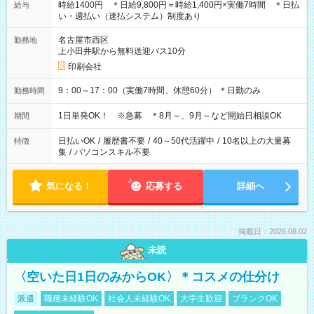
時給1400円 ＊日給9,800円＝時給1,400円×実働7時間 ＊日払
給与
い・週払い（速払システム）制度あり
名古屋市西区
勤務地
上小田井駅から無料送迎バス10分
印刷会社
9：00～17：00（実働7時間、休憩60分） ＊日勤のみ
勤務時間
1日単発OK！ ※急募 ＊8月～、9月～など開始日相談OK
期間
日払いOK
/
履歴書不要
/
40～50代活躍中
/
10名以上の大量募
特徴
集
/
パソコンスキル不要
気になる！
応募する
詳細へ
掲載日：2026.08.02
未読
〈空いた日1日のみからOK〉＊コスメの仕分け
派遣
職種未経験OK
社会人未経験OK
大学生歓迎
ブランクOK