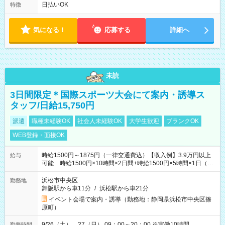
フト！ 残業ほぼナシ（0～5h/月）
日払いOK
特徴
気になる！
応募する
詳細へ
未読
3日間限定＊国際スポーツ大会にて案内・誘導ス
タッフ/日給15,750円
派遣
職種未経験OK
社会人未経験OK
大学生歓迎
ブランクOK
WEB登録・面接OK
時給1500円～1875円（一律交通費込）【収入例】3.9万円以上
給与
可能 時給1500円×10時間×2日間+時給1500円×5時間×1日（実
働8時間を越えた時給：1875円）
浜松市中央区
勤務地
舞阪駅から車11分
/
浜松駅から車21分
イベント会場で案内・誘導（勤務地：静岡県浜松市中央区篠
原町）
9/26（土）、27（日） 09：00～20：00 ※実働10時間
勤務時間