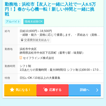
勤務地：浜松市【友人と一緒に入社で一人6.5万
円！】春から心機一転！新しい仲間と一緒に挑
戦
アルバイト
職種未経験OK
日給10,600円～18,500円
給与
・経験・能力・資格に応じて優遇します。 ・昇給あり（資格取
得・勤務成績により随時） ・交通費全額支給（規定あり） ・日
交通費別途支給あり
払い・週払い制度あり（規定あり） ・早く勤務が終わっても日
給全額保証 ・各種手当あり（深夜手当、資格手当） ・資格取得
浜松市中央区
勤務地
支援あり（費用会社全額負担） ・紹介手当制度あり（最大
静岡県浜松市中央区下石田町（最寄り駅：味美駅）
130,000円） 【試用期間】試用期間あり 試用期間の長さ：3ヶ月
雇用形態、給与は本採用時と同じです。
セイフラインズ株式会社
シフト制
勤務時間
1日あたりの実働時間：最大8時間/日 シフト制 (1)08:00～17:00
(2)21:00～06:00
日払いOK / 10名以上の大量募集
特徴
気になる！
応募する
詳細へ