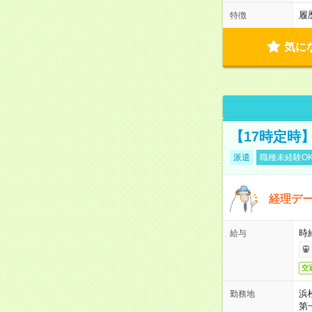
履
特徴
気に
【17時定時
派遣
職種未経験O
経理デー
時給
給与
交
浜
勤務地
第