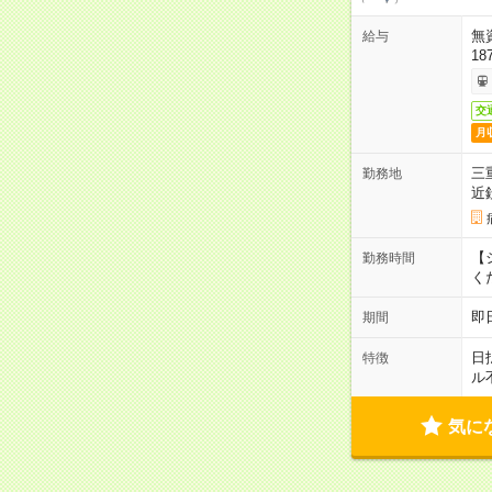
無
給与
18
交
月
三
勤務地
近
【シ
勤務時間
く
即
期間
日
特徴
ル
気に