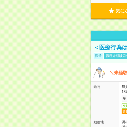
気に
＜医療行為は
派遣
職種未経験O
＼未経験
無
給与
18
交
月
浜
勤務地