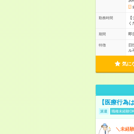
浜
【シ
勤務時間
く
即
期間
日
特徴
ル
気に
【医療行為は
派遣
職種未経験O
＼未経験