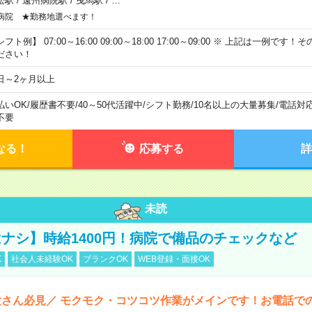
松駅
/
遠州病院駅
/
曳馬駅
/
…
病院 ★勤務地選べます！
フト例】 07:00～16:00 09:00～18:00 17:00～09:00 ※ 上記は一例で
ださい！
日～2ヶ月以上
払いOK
/
履歴書不要
/
40～50代活躍中
/
シフト勤務
/
10名以上の大量募集
/
電話対
不要
なる！
応募する
詳
未読
ナシ】時給1400円！病院で備品のチェックなど
K
社会人未経験OK
ブランクOK
WEB登録・面接OK
さん必見／ モクモク・コツコツ作業がメインです！お電話で