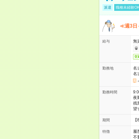
派遣
職種未経験O
≪週3日
無
給与
交
名
勤務地
名
9:
勤務時間
夜
残
望
【
期間
履
特徴
不