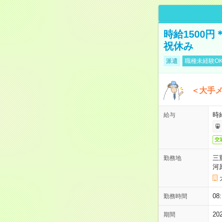
時給1500
祝休み
派遣
職種未経験O
＜大手
時
給与
交
三
勤務地
河
08
勤務時間
2
期間