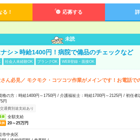
なる！
応募する
詳
未読
ナシ＞時給1400円！病院で備品のチェックなど
K
社会人未経験OK
ブランクOK
WEB登録・面接OK
さん必見／ モクモク・コツコツ作業がメインです！お電話で
資格の方：時給1400円～1750円 / 介護福祉士：時給1700円～2125円 / 初任
75円
交通費別途支給あり
全額支給
通費
20～25万円
収例
松市中央区