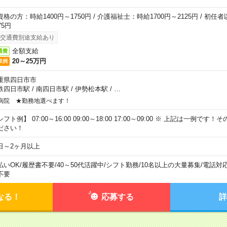
資格の方：時給1400円～1750円 / 介護福祉士：時給1700円～2125円 / 初任
75円
交通費別途支給あり
全額支給
通費
20～25万円
収例
重県四日市市
鉄四日市駅
/
南四日市駅
/
伊勢松本駅
/
…
病院 ★勤務地選べます！
フト例】 07:00～16:00 09:00～18:00 17:00～09:00 ※ 上記は一例で
ださい！
日～2ヶ月以上
払いOK
/
履歴書不要
/
40～50代活躍中
/
シフト勤務
/
10名以上の大量募集
/
電話対
不要
なる！
応募する
詳