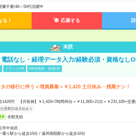
歴書不要
/
40～50代活躍中
なる！
応募する
詳
未読
】電話なし・経理データ入力/経験必須・資格なしO
K
ブランクOK
WEB登録・面接OK
タの移行に伴う＜増員募集＞￥1,420 土日休み・残業ナシ！
1420円 【月収例】￥1,420×7時間45分＝￥11,005×21日＝￥231,105+交
交通費別途支給あり
全額支給
通費
松市中央区
一通り駅から徒歩10分
/
遠州病院駅から徒歩10分