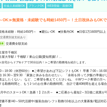
K
社会人未経験OK
ブランクOK
WEB登録・面接OK
～OK≫無資格・未経験でも時給1450円～！土日祝休みもOK
資格未経験：時給1450円～ ■週払いOK ■扶養内OK ■日収1万1600円以上
交通費別途支給あり
交通費全額支給
通費
古屋市千種区
古屋大学駅
/
千種駅
/
東山公園(愛知県)駅
/
…
≪自宅からドアtoドアで30分以内！≫ご希望の勤務地を紹介します。
00～18:00（休憩60分） ■ご希望があれば下記シフトもOK！ 早番 7:00～16:00 遅
勤 16:30～翌9:30 「家族と休みを合わせたい」 「余裕を持って夕飯の準備
業はしたくない」 など、ご希望を教えてくださいね。 ※Wワーク希望の方へ
する勤務時間と、もう1つのお仕事の勤務時間。 合計で週40時間を超える場
8月中のスタートOK！急募！】2カ月～ ■ご応募から最短2～3日後に就業が
歴書不要
/
40～50代活躍中
/
服装自由
/
シフト勤務
/
10名以上の大量募集
/
電話対応
要