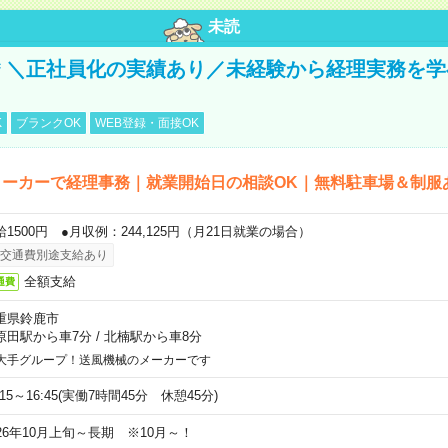
未読
円＊＼正社員化の実績あり／未経験から経理実務を
K
ブランクOK
WEB登録・面接OK
メーカーで経理事務｜就業開始日の相談OK｜無料駐車場＆制服
給1500円 ●月収例：244,125円（月21日就業の場合）
交通費別途支給あり
全額支給
通費
重県鈴鹿市
原田駅から車7分
/
北楠駅から車8分
大手グループ！送風機械のメーカーです
:15～16:45(実働7時間45分 休憩45分)
026年10月上旬～長期 ※10月～！