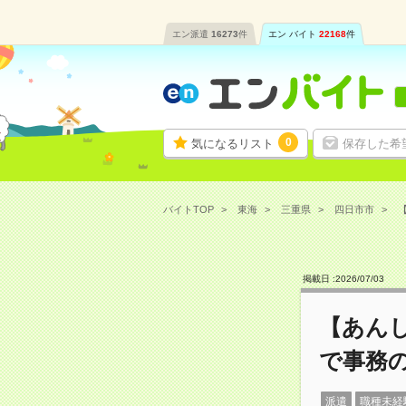
エン派遣
16273
件
エン バイト
22168
件
0
気になるリスト
保存した希
バイトTOP
東海
三重県
四日市市
掲載日 :
2026
/
07
/
03
【あん
で事務
派遣
職種未経