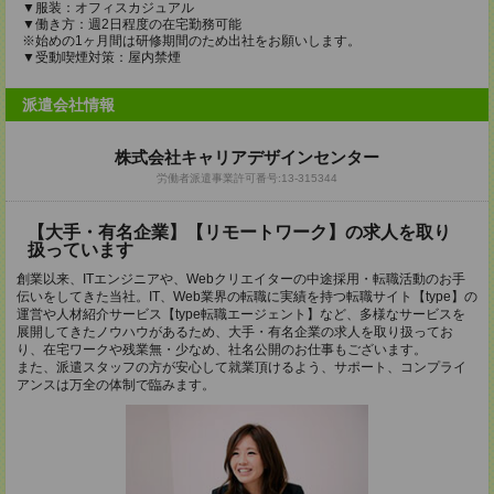
▼服装：オフィスカジュアル
▼働き方：週2日程度の在宅勤務可能
※始めの1ヶ月間は研修期間のため出社をお願いします。
▼受動喫煙対策：屋内禁煙
派遣会社情報
株式会社キャリアデザインセンター
労働者派遣事業許可番号:13-315344
【大手・有名企業】【リモートワーク】の求人を取り
扱っています
創業以来、ITエンジニアや、Webクリエイターの中途採用・転職活動のお手
伝いをしてきた当社。IT、Web業界の転職に実績を持つ転職サイト【type】の
運営や人材紹介サービス【type転職エージェント】など、多様なサービスを
展開してきたノウハウがあるため、大手・有名企業の求人を取り扱ってお
り、在宅ワークや残業無・少なめ、社名公開のお仕事もございます。
また、派遣スタッフの方が安心して就業頂けるよう、サポート、コンプライ
アンスは万全の体制で臨みます。