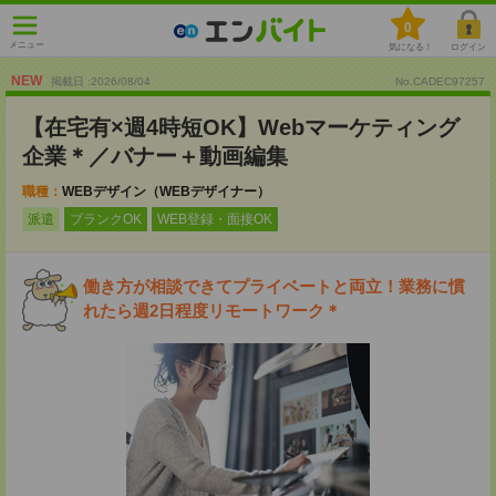
0
メニュー
気になる！
ログイン
NEW
掲載日 :2026
/
08
/
04
No.CADEC97257
【在宅有×週4時短OK】Webマーケティング
企業＊／バナー＋動画編集
職種：
WEBデザイン（WEBデザイナー）
派遣
ブランクOK
WEB登録・面接OK
働き方が相談できてプライベートと両立！業務に慣
れたら週2日程度リモートワーク＊