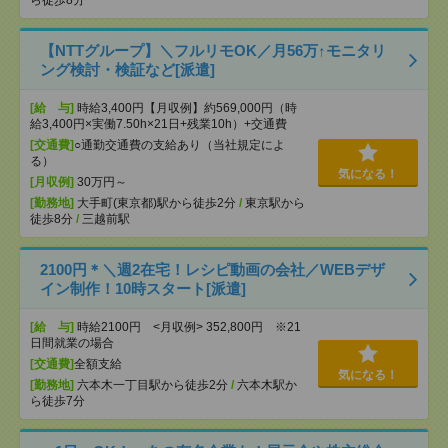
ら徒歩8分
【NTTグループ】＼フルリモOK／月56万↑モニタリ
ング検討・検証など[派遣]
[給 与]
時給3,400円【月収例】約569,000円（時
給3,400円×実働7.50h×21日+残業10h）+交通費
[交通費]
○通勤交通費の支給あり（当社規定によ
る）
気になる！
[月収例]
30万円～
[勤務地]
大手町(東京都)駅から徒歩2分
/
東京駅から
徒歩8分
/
三越前駅
2100円＊＼週2在宅！レシピ動画の会社／WEBデザ
イン制作！10時スタート[派遣]
[給 与]
時給2100円 <月収例> 352,800円 ※21
日間就業の場合
[交通費]
全額支給
気になる！
[勤務地]
六本木一丁目駅から徒歩2分
/
六本木駅か
ら徒歩7分