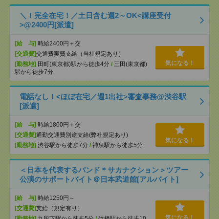
＼！完全在宅！／土日含む週2～OK<講座受付
>@2400円[派遣]
[給 与]
時給2400円＋交
[交通費]
交通費実費支給（当社規定あり）
気になる！
[勤務地]
田町(東京都)駅から徒歩4分
/
三田(東京都)
駅から徒歩7分
電話なし！<ほぼ在宅／週1出社>審査事務@渋谷駅
[派遣]
[給 与]
時給1800円＋交
[交通費]
通勤交通費別途支給(弊社規定あり)
気になる！
[勤務地]
渋谷駅から徒歩7分
/
神泉駅から徒歩5分
＜日本を代表するバンド＊サカナクション＞ツアー
公演のサポートバイト＠日本武道館[アルバイト]
[給 与]
時給1250円～
[交通費]
支給（規定有り）
気になる！
[勤務地]
九段下駅から徒歩5分
/
竹橋駅から徒歩10