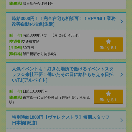
[勤務地]
渋谷駅から徒歩1分
時給3000円！！完全在宅も相談可！！RPA/BI！業務
改善自動化推進[派遣]
[給 与]
時給3000円+交 【月収例】45万円
[交通費]
交通費支給
[月収例]
30万円～
気になる！
[勤務地]
飯田橋駅から徒歩6分
人気イベントも！好きな場所で働けるイベントスタ
ッフ☆来社不要！働いたその日に給料もらえる日払
い/T1[アルバイト]
[給 与]
日給13,000円～
[勤務地]
東京都千代田区外神田（最寄り駅：秋葉原
気になる！
駅）
特別時給1800円【ヴァレクストラ】短期スタッフ
日本橋[派遣]