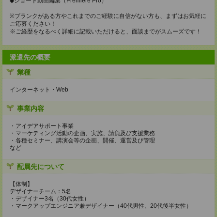
◆ショート動画編集（Premiere Pro）
※ブランクがある方やこれまでのご経験に自信がない方も、まずはお気軽に
ご応募ください！
※ご経歴をなるべく詳細に記載いただけると、面談までがスムーズです！
派遣先の概要
業種
インターネット・Web
事業内容
・アイデアサポート事業
・マーケティング活動の企画、実施、請負及び支援業務
・各種セミナー、講演会等の企画、開催、運営及び管理
など
配属先について
【体制】
デザイナーチーム：5名
・デザイナー3名（30代女性）
・マークアップエンジニア兼デザイナー（40代男性、20代後半女性）