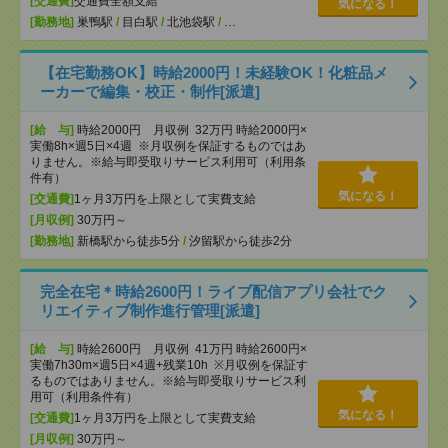
[交通費]
交通費全額支給
気になる！
[勤務地]
巣鴨駅
/
目白駅
/
北池袋駅
/
…
【在宅勤務OK】時給2000円！未経験OK！化粧品メ
ーカーで編集・校正・制作[派遣]
[給 与]
時給2000円 月収例 32万円 時給2000円×
実働8h×週5日×4週 ※月収例を保証するものではあ
りません。※給与即受取りサービス利用可（利用条
件有）
気になる！
[交通費]
1ヶ月3万円を上限として実費支給
[月収例]
30万円～
[勤務地]
新橋駅から徒歩5分
/
汐留駅から徒歩2分
完全在宅＊時給2600円！ライブ配信アプリ会社でク
リエイティブ制作進行管理[派遣]
[給 与]
時給2600円 月収例 41万円 時給2600円×
実働7h30m×週5日×4週+残業10h ※月収例を保証す
るものではありません。※給与即受取りサービス利
用可（利用条件有）
気になる！
[交通費]
1ヶ月3万円を上限として実費支給
[月収例]
30万円～