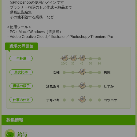
※Photoshopの使用がメインです
・プランナー指示のもと作成～納品まで
・動画広告編集
・その他不随する業務 など
＜使用ツール＞
・PC：Mac／Windows（選択可）
・Adobe Creative Cloud／Illustrator／Photoshop／Premiere Pro
職場の雰囲気
年齢層
20代
30
40
50
60
男女比率
女性
男性
職場の様子
活気あり
しずか
仕事の仕方
テキパキ
コツコツ
募集情報
給与