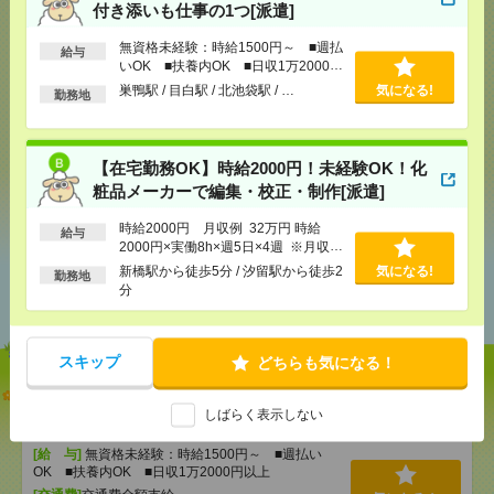
付き添いも仕事の1つ[派遣]
気になる！
無資格未経験：時給1500円～ ■週払
給与
いOK ■扶養内OK ■日収1万2000円
以上
巣鴨駅 / 目白駅 / 北池袋駅 / …
気になる!
勤務地
メール
LINE
で送る
で送る
【在宅勤務OK】時給2000円！未経験OK！化
粧品メーカーで編集・校正・制作[派遣]
シェア
ツイート
ブックマーク
時給2000円 月収例 32万円 時給
給与
2000円×実働8h×週5日×4週 ※月収例
を保証するものではありません。※給
新橋駅から徒歩5分 / 汐留駅から徒歩2
気になる!
あなたの閲覧履歴からの
勤務地
与即受取りサービス利用可（利用条件
分
おすすめ
有）
スキップ
どちらも気になる！
【オープニング募集】おばあちゃんのお散歩付き添
いも仕事の1つ[派遣]
しばらく表示しない
[給 与]
無資格未経験：時給1500円～ ■週払い
OK ■扶養内OK ■日収1万2000円以上