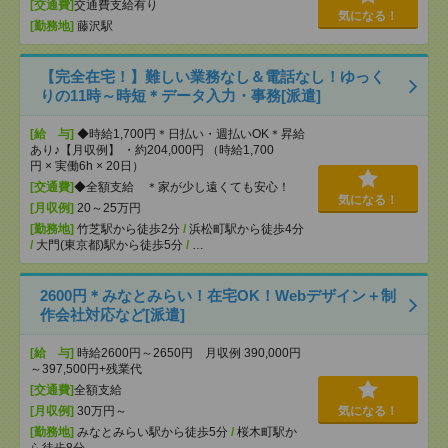
[交通費]
交通費支給有り
気になる！
[勤務地]
藤沢駅
【完全在宅！】難しい業務なし＆電話なし！ゆっく
りの11時～時短＊データ入力・事務[派遣]
[給 与]
◆時給1,700円＊日払い・週払いOK＊昇給
あり♪【月収例】 ・約204,000円 （時給1,700
円 × 実働6h × 20日）
[交通費]
◆全額支給 ＊家が少し遠くても安心！
気になる！
[月収例]
20～25万円
[勤務地]
竹芝駅から徒歩2分
/
浜松町駅から徒歩4分
/
大門(東京都)駅から徒歩5分
/
…
2600円＊みなとみらい！在宅OK！Webデザイン＋制
作会社対応など[派遣]
[給 与]
時給2600円～2650円 月収例 390,000円
～397,500円+残業代
[交通費]
全額支給
[月収例]
30万円～
気になる！
[勤務地]
みなとみらい駅から徒歩5分
/
桜木町駅か