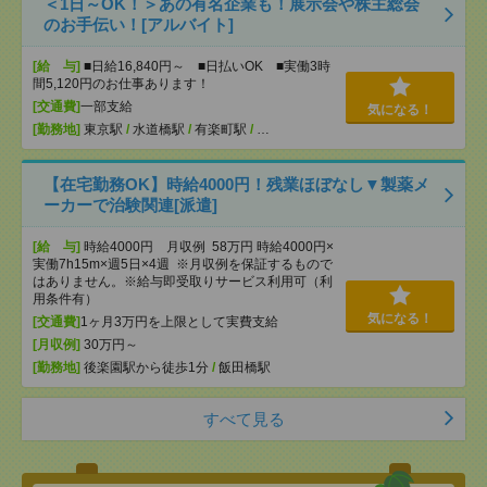
＜1日～OK！＞あの有名企業も！展示会や株主総会
のお手伝い！[アルバイト]
[給 与]
■日給16,840円～ ■日払いOK ■実働3時
間5,120円のお仕事あります！
[交通費]
一部支給
気になる！
[勤務地]
東京駅
/
水道橋駅
/
有楽町駅
/
…
【在宅勤務OK】時給4000円！残業ほぼなし▼製薬メ
ーカーで治験関連[派遣]
[給 与]
時給4000円 月収例 58万円 時給4000円×
実働7h15m×週5日×4週 ※月収例を保証するもので
はありません。※給与即受取りサービス利用可（利
用条件有）
気になる！
[交通費]
1ヶ月3万円を上限として実費支給
[月収例]
30万円～
[勤務地]
後楽園駅から徒歩1分
/
飯田橋駅
すべて見る