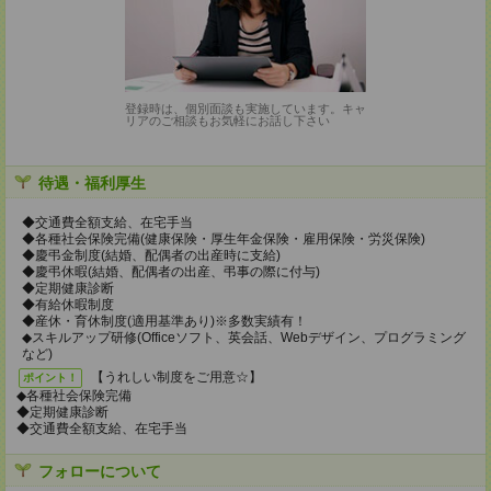
登録時は、個別面談も実施しています。キャ
リアのご相談もお気軽にお話し下さい
待遇・福利厚生
◆交通費全額支給、在宅手当
◆各種社会保険完備(健康保険・厚生年金保険・雇用保険・労災保険)
◆慶弔金制度(結婚、配偶者の出産時に支給)
◆慶弔休暇(結婚、配偶者の出産、弔事の際に付与)
◆定期健康診断
◆有給休暇制度
◆産休・育休制度(適用基準あり)※多数実績有！
◆スキルアップ研修(Officeソフト、英会話、Webデザイン、プログラミング
など)
【うれしい制度をご用意☆】
ポイント！
◆各種社会保険完備
◆定期健康診断
◆交通費全額支給、在宅手当
フォローについて