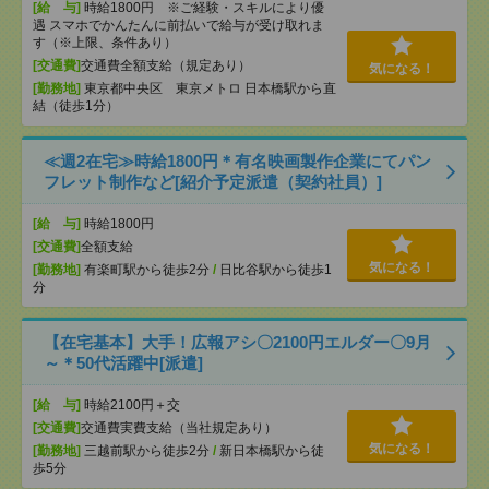
[給 与]
時給1800円 ※ご経験・スキルにより優
遇 スマホでかんたんに前払いで給与が受け取れま
す（※上限、条件あり）
[交通費]
交通費全額支給（規定あり）
気になる！
[勤務地]
東京都中央区 東京メトロ 日本橋駅から直
結（徒歩1分）
≪週2在宅≫時給1800円＊有名映画製作企業にてパン
フレット制作など[紹介予定派遣（契約社員）]
[給 与]
時給1800円
[交通費]
全額支給
気になる！
[勤務地]
有楽町駅から徒歩2分
/
日比谷駅から徒歩1
分
【在宅基本】大手！広報アシ〇2100円エルダー〇9月
～＊50代活躍中[派遣]
[給 与]
時給2100円＋交
[交通費]
交通費実費支給（当社規定あり）
気になる！
[勤務地]
三越前駅から徒歩2分
/
新日本橋駅から徒
歩5分