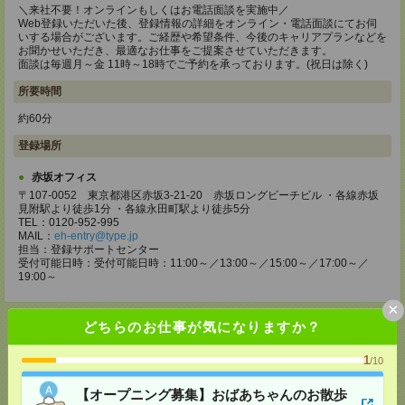
＼来社不要！オンラインもしくはお電話面談を実施中／
Web登録いただいた後、登録情報の詳細をオンライン・電話面談にてお伺
いする場合がございます。ご経歴や希望条件、今後のキャリアプランなどを
お聞かせいただき、最適なお仕事をご提案させていただきます。
面談は毎週月～金 11時～18時でご予約を承っております。(祝日は除く)
所要時間
約60分
登録場所
赤坂オフィス
〒107-0052 東京都港区赤坂3-21-20 赤坂ロングビーチビル ・各線赤坂
見附駅より徒歩1分 ・各線永田町駅より徒歩5分
TEL：0120-952-995
MAIL：
eh-entry@type.jp
担当：登録サポートセンター
受付可能日時：受付可能日時：11:00～／13:00～／15:00～／17:00～／
19:00～
×
どちらのお仕事が気になりますか？
1
/10
応募ページへ
【オープニング募集】おばあちゃんのお散歩