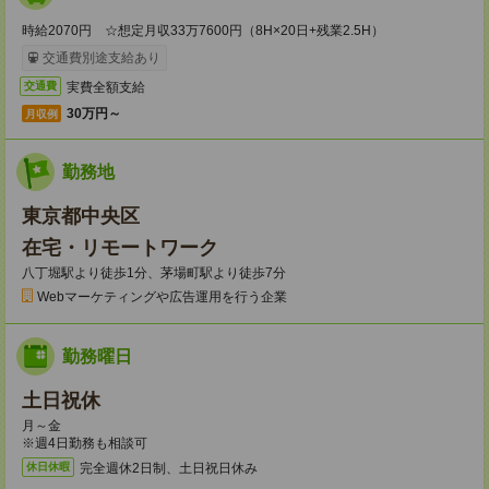
時給2070円 ☆想定月収33万7600円（8H×20日+残業2.5H）
交通費別途支給あり
実費全額支給
交通費
30万円～
月収例
勤務地
東京都中央区
在宅・リモートワーク
八丁堀駅より徒歩1分、茅場町駅より徒歩7分
Webマーケティングや広告運用を行う企業
勤務曜日
土日祝休
月～金
※週4日勤務も相談可
完全週休2日制、土日祝日休み
休日休暇