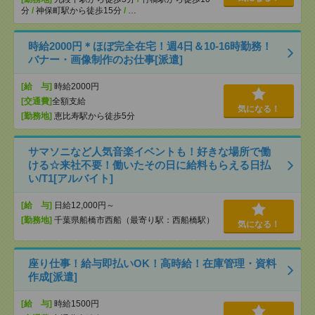
分
/
神保町駅から徒歩15分
/
…
時給2000円＊ほぼ完全在宅！週4日＆10-16時勤務！
バナー・画像制作のお仕事[派遣]
[給 与]
時給2000円
[交通費]
全額支給
気になる！
[勤務地]
恵比寿駅から徒歩5分
サマソニなど人気音楽イベントも！好きな場所で働
ける☆来社不要！働いたその日に給料もらえる日払
い/T1[アルバイト]
[給 与]
日給12,000円～
[勤務地]
千葉県船橋市西船（最寄り駅：西船橋駅）
気になる！
座り仕事！給与即払いOK！高時給！在庫管理・資料
作成[派遣]
[給 与]
時給1500円