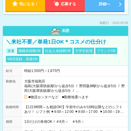
気になる！
応募する
詳細へ
掲載日：2026.08.08
未読
＼来社不要／単発1日OK＊コスメの仕分け
派遣
職種未経験OK
社会人未経験OK
大学生歓迎
ブランクOK
WEB登録・面接OK
時給1,500円～1,875円
給与
大阪市福島区
勤務地
福島(大阪環状線)駅から徒歩5分
/
野田阪神駅から徒歩5分
/
野
田(大阪環状線)駅から徒歩5分
/
…
■物流センターなど ■勤務地選べます
【1日3時間～も相談OK!】午前中のみや18時以降などのシフト
勤務時間
あり！ シフト例 ▼9:00～12:00 ▼9:00～17:00 ▼10:00～19:00
▼18:00～21:00
1日だけの単発OK！＃8月～ ＃9月～
期間