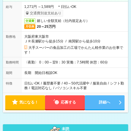
1,271円 ～1,589円 ＊日払いOK
給与
交通費別途支給あり
嬉しい全額支給（社内規定あり）
交通費
20～25万円
月収例
大阪府東大阪市
勤務地
ＪＲ長瀬駅から徒歩15分
/
南巽駅から徒歩10分
大手スーパーの食品加工の工場でかんたん軽作業のお仕事で
す！
〈夜勤〉 0：00～翌8：30 実働：7.5時間 休憩：60分
勤務時間
長期 開始日相談OK
期間
日払いOK
/
履歴書不要
/
40～50代活躍中
/
服装自由
/
シフト勤
特徴
務
/
電話対応なし
/
パソコンスキル不要
気になる！
応募する
詳細へ
未読