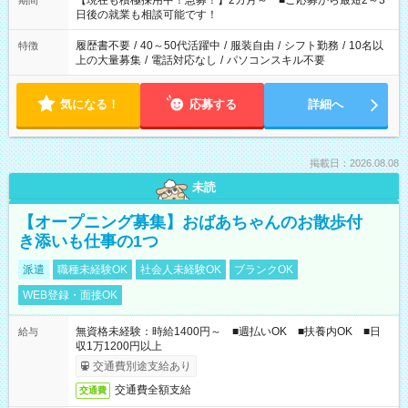
【現在も積極採用中！急募！】2カ月～ ■ご応募から最短2～3
期間
の方へ 今ご覧のお仕事で希望する勤務時間と、もう1つのお仕事
日後の就業も相談可能です！
の勤務時間。 合計で週40時間を超える場合は応募できません。
履歴書不要
/
40～50代活躍中
/
服装自由
/
シフト勤務
/
10名以
特徴
上の大量募集
/
電話対応なし
/
パソコンスキル不要
気になる！
応募する
詳細へ
掲載日：2026.08.08
未読
【オープニング募集】おばあちゃんのお散歩付
き添いも仕事の1つ
派遣
職種未経験OK
社会人未経験OK
ブランクOK
WEB登録・面接OK
無資格未経験：時給1400円～ ■週払いOK ■扶養内OK ■日
給与
収1万1200円以上
交通費別途支給あり
交通費全額支給
交通費