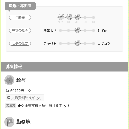
職場の雰囲気
年齢層
20代
30
40
50
60
職場の様子
活気あり
しずか
仕事の仕方
テキパキ
コツコツ
募集情報
給与
時給1650円＋交
交通費別途支給あり
◆交通費実費支給※当社規定あり
交通費
勤務地