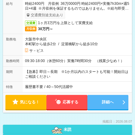
時給2400円 月収例 36万0000円 時給2400円×実働7h30m×週5
給与
日×4週 ※月収例を保証するものではありません。※給与即受取
りサービス利用可（利用条件有）
交通費別途支給あり
1ヶ月3万円を上限として実費支給
交通費
30万円～
月収例
大阪市中央区
勤務地
本町駅から徒歩2分
/
淀屋橋駅から徒歩10分
サ－ビス
09:30-18:00（休憩60分）実働7時間30分 （残業少なめ！）
勤務時間
【急募】即日～長期 ※1か月以内のスタートも可能！開始日は
期間
ご相談ください
履歴書不要
/
40～50代活躍中
特徴
気になる！
応募する
詳細へ
掲載日：2026.08.07
未読