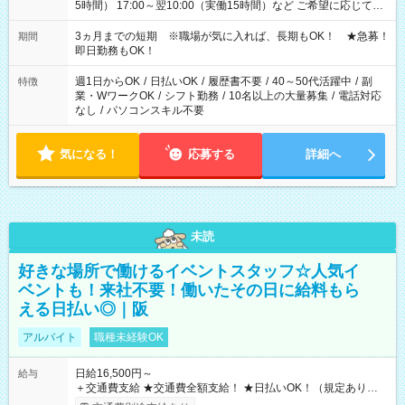
5時間） 17:00～翌10:00（実働15時間）など ご希望に応じて、
働く時間は調整できます！ お気軽に担当へ相談ください！
3ヵ月までの短期 ※職場が気に入れば、長期もOK！ ★急募！
期間
即日勤務もOK！
週1日からOK
/
日払いOK
/
履歴書不要
/
40～50代活躍中
/
副
特徴
業・WワークOK
/
シフト勤務
/
10名以上の大量募集
/
電話対応
なし
/
パソコンスキル不要
気になる！
応募する
詳細へ
未読
好きな場所で働けるイベントスタッフ☆人気イ
ベントも！来社不要！働いたその日に給料もら
える日払い◎｜阪
アルバイト
職種未経験OK
日給16,500円～
給与
＋交通費支給 ★交通費全額支給！ ★日払いOK！（規定あり） ┗
働いたその日に現金GET♪ お仕事後はコンビニATMから 日払