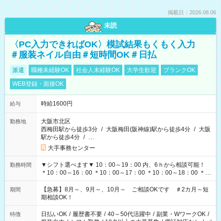
掲載日：2026.08.06
未読
〈PC入力できればOK〉模試結果もくもく入力
＃服装ネイル自由＃短時間OK＃日払
派遣
職種未経験OK
社会人未経験OK
大学生歓迎
ブランクOK
WEB登録・面接OK
時給1600円
給与
大阪市北区
勤務地
西梅田駅から徒歩3分
/
大阪梅田(阪神線)駅から徒歩4分
/
大阪
駅から徒歩4分
/
…
大手事務センター
▼シフト選べます▼ 10：00～19：00 内、6ｈから相談可能！
勤務時間
＊10：00～16：00 ＊10：00～17：00 ＊10：00～18：00 ＊
11：00～19：00 ＊12：00～19：00 ＊13：00～19：00
【急募】8月～、9月～、10月～ ご相談OKです ＃2カ月～短
期間
期相談OK！
日払いOK
/
履歴書不要
/
40～50代活躍中
/
副業・WワークOK
/
特徴