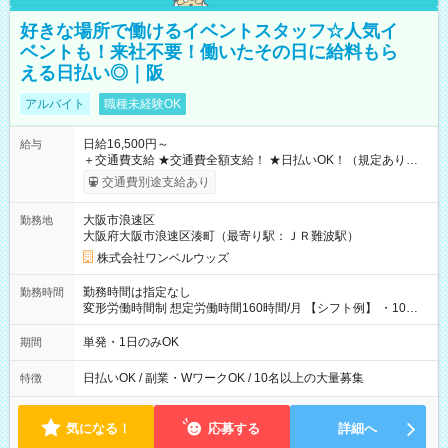
好きな場所で働けるイベントスタッフ☆人気イ
ベントも！来社不要！働いたその日に給料もら
える日払い◎｜阪
アルバイト
職種未経験OK
日給16,500円～
給与
＋交通費支給 ★交通費全額支給！ ★日払いOK！（規定あり） ┗
働いたその日に現金GET♪ お仕事後はコンビニATMから 日払
交通費別途支給あり
い分を引き落とせます！ 【試用期間】試用期間なし
大阪市浪速区
勤務地
大阪府大阪市浪速区湊町（最寄り駅：ＪＲ難波駅）
株式会社ワンベルウッズ
勤務時間は指定なし
勤務時間
変形労働時間制 想定労働時間160時間/月 【シフト例】 ・10：
00～20：00
単発・1日のみOK
期間
日払いOK / 副業・WワークOK / 10名以上の大量募集
特徴
気になる！
応募する
詳細へ