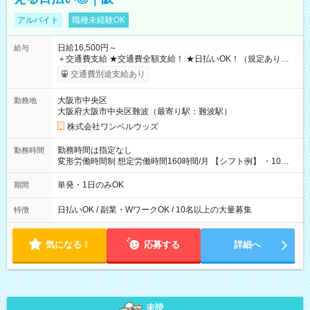
アルバイト
職種未経験OK
日給16,500円～
給与
＋交通費支給 ★交通費全額支給！ ★日払いOK！（規定あり） ┗
働いたその日に現金GET♪ お仕事後はコンビニATMから 日払
交通費別途支給あり
い分を引き落とせます！ 【試用期間】試用期間なし
大阪市中央区
勤務地
大阪府大阪市中央区難波（最寄り駅：難波駅）
株式会社ワンベルウッズ
勤務時間は指定なし
勤務時間
変形労働時間制 想定労働時間160時間/月 【シフト例】 ・10：
00～20：00
単発・1日のみOK
期間
日払いOK / 副業・WワークOK / 10名以上の大量募集
特徴
気になる！
応募する
詳細へ
未読