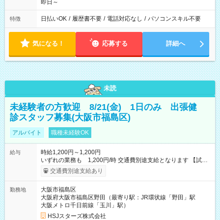
即日～
日払いOK
/
履歴書不要
/
電話対応なし
/
パソコンスキル不要
特徴
気になる！
応募する
詳細へ
未読
未経験者の方歓迎 8/21(金) 1日のみ 出張健
診スタッフ募集(大阪市福島区)
アルバイト
職種未経験OK
時給1,200円～1,200円
給与
いずれの業務も 1,200円/時 交通費別途支給となります 【試用
期間】試用期間なし
交通費別途支給あり
大阪市福島区
勤務地
大阪府大阪市福島区野田（最寄り駅：JR環状線「野田」駅
大阪メトロ千日前線「玉川」駅）
HSJスターズ株式会社