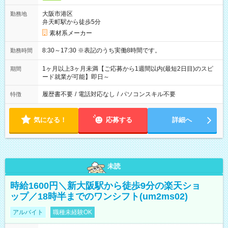
大阪市港区
勤務地
弁天町駅から徒歩5分
素材系メーカー
8:30～17:30 ※表記のうち実働8時間です。
勤務時間
1ヶ月以上3ヶ月未満【ご応募から1週間以内(最短2日目)のスピ
期間
ード就業が可能】即日～
履歴書不要
/
電話対応なし
/
パソコンスキル不要
特徴
気になる！
応募する
詳細へ
未読
時給1600円＼新大阪駅から徒歩9分の楽天ショ
ップ／18時半までのワンシフト(um2ms02)
アルバイト
職種未経験OK