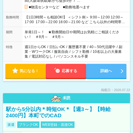
田(大阪環状線)駅から徒歩5分
/
…
■物流センターなど ■勤務地選べます
【1日3時間～も相談OK!】 ＜シフト例＞ 9:00～12:00 12:00～
勤務時間
17:00 17:00～22:00 18:00～21:00 など こちら以外の時間帯も
お気軽にご相談ください！
単発1日～！ ★勤務開始日や期間はお気軽にご相談くださ
期間
い！ ＃8月～ ＃9月～
週1日からOK
/
日払いOK
/
履歴書不要
/
40～50代活躍中
/
副
特徴
業・WワークOK
/
服装自由
/
シフト勤務
/
10名以上の大量募
集
/
電話対応なし
/
パソコンスキル不要
気になる！
応募する
詳細へ
掲載日：2026.07.22
未読
駅から5分以内＊時短OK＊【週3～】【時給
2400円】本町でのCAD
派遣
ブランクOK
WEB登録・面接OK