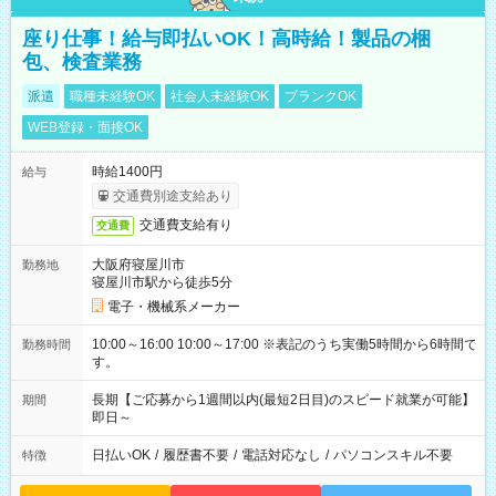
座り仕事！給与即払いOK！高時給！製品の梱
包、検査業務
派遣
職種未経験OK
社会人未経験OK
ブランクOK
WEB登録・面接OK
時給1400円
給与
交通費別途支給あり
交通費支給有り
交通費
大阪府寝屋川市
勤務地
寝屋川市駅から徒歩5分
電子・機械系メーカー
10:00～16:00 10:00～17:00 ※表記のうち実働5時間から6時間で
勤務時間
す。
長期【ご応募から1週間以内(最短2日目)のスピード就業が可能】
期間
即日～
日払いOK
/
履歴書不要
/
電話対応なし
/
パソコンスキル不要
特徴