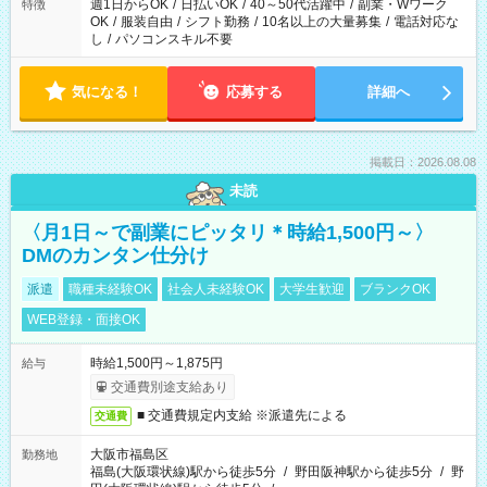
週1日からOK
/
日払いOK
/
40～50代活躍中
/
副業・Wワーク
特徴
OK
/
服装自由
/
シフト勤務
/
10名以上の大量募集
/
電話対応な
し
/
パソコンスキル不要
気になる！
応募する
詳細へ
掲載日：2026.08.08
未読
〈月1日～で副業にピッタリ＊時給1,500円～〉
DMのカンタン仕分け
派遣
職種未経験OK
社会人未経験OK
大学生歓迎
ブランクOK
WEB登録・面接OK
時給1,500円～1,875円
給与
交通費別途支給あり
■ 交通費規定内支給 ※派遣先による
交通費
大阪市福島区
勤務地
福島(大阪環状線)駅から徒歩5分
/
野田阪神駅から徒歩5分
/
野