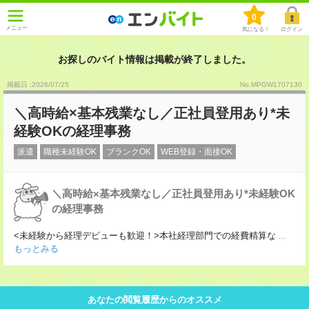
0
メニュー
気になる！
ログイン
お探しのバイト情報は掲載が終了しました。
掲載日 :2026
/
07
/
25
No.MPGW1707130
＼高時給×基本残業なし／正社員登用あり*未
経験OKの経理事務
派遣
職種未経験OK
ブランクOK
WEB登録・面接OK
＼高時給×基本残業なし／正社員登用あり*未経験OK
の経理事務
<未経験から経理デビューも歓迎！>本社経理部門での経費精算な
...
もっとみる
あなたの閲覧履歴からのオススメ