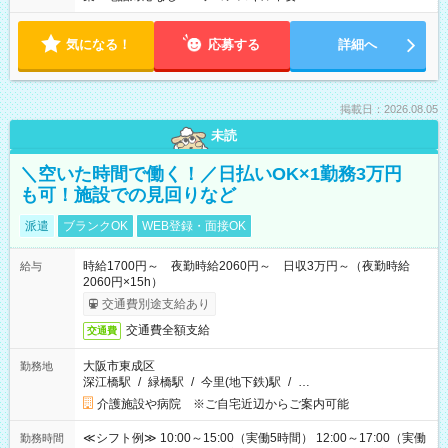
気になる！
応募する
詳細へ
掲載日：2026.08.05
未読
＼空いた時間で働く！／日払いOK×1勤務3万円
も可！施設での見回りなど
派遣
ブランクOK
WEB登録・面接OK
時給1700円～ 夜勤時給2060円～ 日収3万円～（夜勤時給
給与
2060円×15h）
交通費別途支給あり
交通費全額支給
交通費
大阪市東成区
勤務地
深江橋駅
/
緑橋駅
/
今里(地下鉄)駅
/
…
介護施設や病院 ※ご自宅近辺からご案内可能
≪シフト例≫ 10:00～15:00（実働5時間） 12:00～17:00（実働
勤務時間