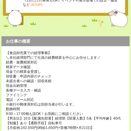
《1日だけの単発もOK》イベントや展示会場での設営・撤去
など
(8/7UP!)
お仕事の概要
【食品卸売業での経理事務】
＼本社経理部門にて社員の経費精算を中心にお任せします／
経費・旅費精算対応
精算データ確認
現金での精算金受渡し
領収書・申請内容のチェック
未提出者への確認・回収依頼
現金出納管理
各種データ入力・確認
ファイリング
電話・メール対応
※銀行や郵便局対応は別担当者が行います。
勤務時間
9:00～17:00相も談OK！お気軽にご相談ください
【男女比】10:0【配属先部署】経理部【部署人数】5名【平均年齢】40代
【制服】あり【通勤手段】自転車可
【月収例:242,550円(時給1,650円×実働7時間×月21日)】