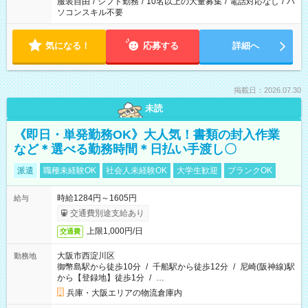
服装自由
/
シフト勤務
/
10名以上の大量募集
/
電話対応なし
/
パ
ソコンスキル不要
気になる！
応募する
詳細へ
掲載日：2026.07.30
未読
《即日・単発勤務OK》大人気！書類の封入作業
など＊選べる勤務時間＊日払い手渡し〇
派遣
職種未経験OK
社会人未経験OK
大学生歓迎
ブランクOK
時給1284円～1605円
給与
交通費別途支給あり
上限1,000円/日
交通費
大阪市西淀川区
勤務地
御幣島駅から徒歩10分
/
千船駅から徒歩12分
/
尼崎(阪神線)駅
から【登録地】徒歩1分
/
…
兵庫・大阪エリアの物流倉庫内