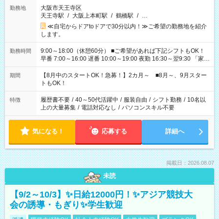
大阪市天王寺区
勤務地
天王寺駅
/
大阪上本町駅
/
鶴橋駅
/
…
≪自宅からドアtoドアで30分以内！≫ご希望の勤務地を紹介
します。
9:00～18:00（休憩60分） ■ご希望があれば下記シフトもOK！
勤務時間
早番 7:00～16:00 遅番 10:00～19:00 夜勤 16:30～翌9:30 「家族
と休みを合わせたい」 「余裕を持って夕飯の準備がしたい」
「できれば残業はしたくない」 など、ご希望を教えてください
【8月中のスタートOK！急募！】2カ月～ ■8月～、9月スター
期間
ね。 ※Wワーク希望の方へ 今ご覧のお仕事で希望する勤務時間
トもOK！
と、もう1つのお仕事の勤務時間。 合計で週40時間を超える場
合は応募できません。
履歴書不要
/
40～50代活躍中
/
服装自由
/
シフト勤務
/
10名以
特徴
上の大量募集
/
電話対応なし
/
パソコンスキル不要
気になる！
応募する
詳細へ
掲載日：2026.08.07
未読
【9/2～10/3】✨日給12000円！✨アジア競技大
会の誘導・もぎり✨学生歓迎