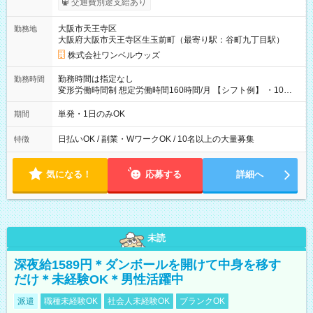
交通費別途支給あり
い分を引き落とせます！ 【試用期間】試用期間なし
大阪市天王寺区
勤務地
大阪府大阪市天王寺区生玉前町（最寄り駅：谷町九丁目駅）
株式会社ワンベルウッズ
勤務時間は指定なし
勤務時間
変形労働時間制 想定労働時間160時間/月 【シフト例】 ・10：
00～20：00
単発・1日のみOK
期間
日払いOK / 副業・WワークOK / 10名以上の大量募集
特徴
気になる！
応募する
詳細へ
未読
深夜給1589円＊ダンボールを開けて中身を移す
だけ＊未経験OK＊男性活躍中
派遣
職種未経験OK
社会人未経験OK
ブランクOK