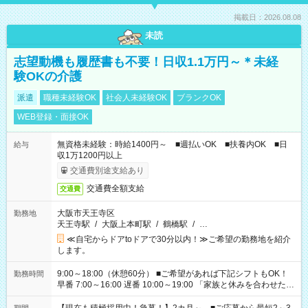
掲載日：2026.08.08
未読
志望動機も履歴書も不要！日収1.1万円～＊未経
験OKの介護
派遣
職種未経験OK
社会人未経験OK
ブランクOK
WEB登録・面接OK
無資格未経験：時給1400円～ ■週払いOK ■扶養内OK ■日
給与
収1万1200円以上
交通費別途支給あり
交通費全額支給
交通費
大阪市天王寺区
勤務地
天王寺駅
/
大阪上本町駅
/
鶴橋駅
/
…
≪自宅からドアtoドアで30分以内！≫ご希望の勤務地を紹介
します。
9:00～18:00（休憩60分） ■ご希望があれば下記シフトもOK！
勤務時間
早番 7:00～16:00 遅番 10:00～19:00 「家族と休みを合わせた
い」 「余裕を持って夕飯の準備がしたい」 「できれば残業はし
たくない」 など、ご希望を教えてくださいね。 ※Wワーク希望