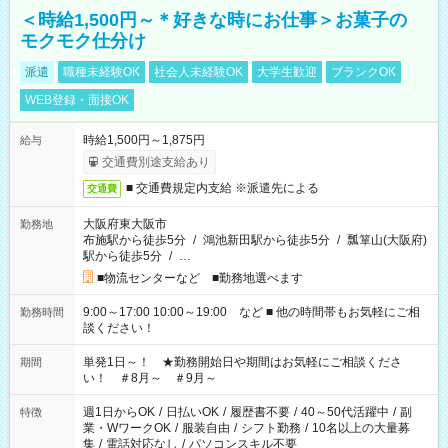
＜時給1,500円～＊好きな時にお仕事＞お菓子の
モクモク仕分け
派遣
職種未経験OK
社会人未経験OK
大学生歓迎
ブランクOK
WEB登録・面接OK
時給1,500円～1,875円
給与
交通費別途支給あり
■ 交通費規定内支給 ※派遣先による
交通費
大阪府東大阪市
勤務地
布施駅から徒歩5分
/
鴻池新田駅から徒歩5分
/
瓢箪山(大阪府)
駅から徒歩5分
/
…
■物流センターなど ■勤務地選べます
9:00～17:00 10:00～19:00 など ■ 他の時間帯もお気軽にご相
勤務時間
談ください！
単発1日～！ ★勤務開始日や期間はお気軽にご相談くださ
期間
い！ ＃8月～ ＃9月～
週1日からOK
/
日払いOK
/
履歴書不要
/
40～50代活躍中
/
副
特徴
業・WワークOK
/
服装自由
/
シフト勤務
/
10名以上の大量募
集
/
電話対応なし
/
パソコンスキル不要