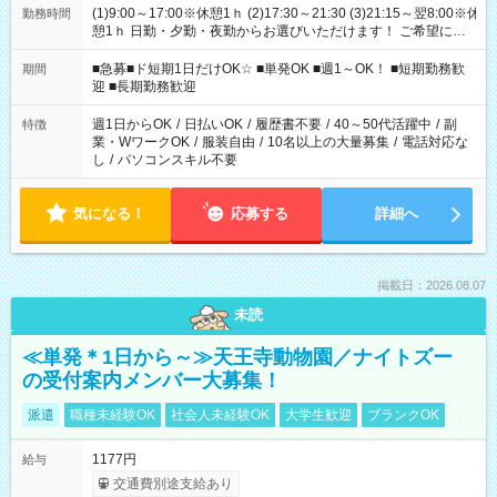
(1)9:00～17:00※休憩1ｈ (2)17:30～21:30 (3)21:15～翌8:00※休
勤務時間
憩1ｈ 日勤・夕勤・夜勤からお選びいただけます！ ご希望に合
わせて働けるお仕事です(*^^*) 【その他選べる勤務時間】 8-17
時/9-17時/9-18時/10-18時/11-21時/18-22時/20-翌4時/21-翌5
■急募■ド短期1日だけOK☆ ■単発OK ■週1～OK！ ■短期勤務歓
期間
時/22-翌6時/0-翌8時 ご自身のご都合で選んで頂ける完全自由シ
迎 ■長期勤務歓迎
フト！
週1日からOK
/
日払いOK
/
履歴書不要
/
40～50代活躍中
/
副
特徴
業・WワークOK
/
服装自由
/
10名以上の大量募集
/
電話対応な
し
/
パソコンスキル不要
気になる！
応募する
詳細へ
掲載日：2026.08.07
未読
≪単発＊1日から～≫天王寺動物園／ナイトズー
の受付案内メンバー大募集！
派遣
職種未経験OK
社会人未経験OK
大学生歓迎
ブランクOK
1177円
給与
交通費別途支給あり