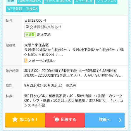
派遣
職種未経験OK
社会人未経験OK
大学生歓迎
ブランクOK
WEB登録・面接OK
日給12,000円
給与
交通費別途支給あり
別途支給
交通費
大阪市東住吉区
勤務地
長居(阪和線)駅から徒歩1分
/
長居(地下鉄)駅から徒歩5分
/
鶴
ケ丘駅から徒歩5分
/
…
スポーツの祭典✨
基本8:00～22:00の間で8時間勤務 ※一部日程で6:45開始有
勤務時間
※8:00～22:00の間で2名以上で入り、人がいない時間帯がない
ように相方と時間を分け合うイメージです
9月2日(水)~10月3日(土) ※急募
期間
週1日からOK
/
履歴書不要
/
40～50代活躍中
/
副業・Wワーク
特徴
OK
/
シフト勤務
/
10名以上の大量募集
/
電話対応なし
/
パソコ
ンスキル不要
気になる！
応募する
詳細へ