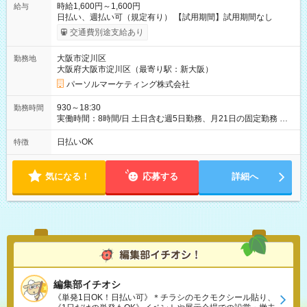
時給1,600円～1,600円
給与
日払い、週払い可（規定有り） 【試用期間】試用期間なし
交通費別途支給あり
大阪市淀川区
勤務地
大阪府大阪市淀川区（最寄り駅：新大阪）
パーソルマーケティング株式会社
930～18:30
勤務時間
実働時間：8時間/日 土日含む週5日勤務、月21日の固定勤務 ※
実働8h/休憩1h勤務、残業ほぼ無し（5h/月）
日払いOK
特徴
気になる！
応募する
詳細へ
編集部イチオシ
《単発1日OK！日払い可》＊チラシのモクモクシール貼り、