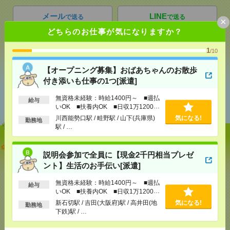
メール
LINE
で送る
で送る
×
どちらのお仕事が気になりますか？
1
/10
シェア
ツイート
ブックマーク
【オープニング募集】おばあちゃんのお散歩
付き添いも仕事の1つ[派遣]
あなたの閲覧履歴からの
無資格未経験：時給1400円～ ■週払
おすすめ
給与
いOK ■扶養内OK ■日収1万1200円
以上
川西能勢口駅 / 畦野駅 / 山下(兵庫県)
気になる!
勤務地
駅 / …
【オープニング募集】おばあちゃんのお散歩付き添
説明会参加で全員に【現金2千円相当プレゼ
いも仕事の1つ[派遣]
ント】生活のお手伝い[派遣]
[給 与]
無資格未経験：時給1400円～ ■週払い
無資格未経験：時給1400円～ ■週払
OK ■扶養内OK ■日収1万1200円以上
給与
いOK ■扶養内OK ■日収1万1200円
[交通費]
交通費全額支給
気になる！
以上
新石切駅 / 吉田(大阪府)駅 / 高井田(地
気になる!
[勤務地]
川西能勢口駅
/
畦野駅
/
山下(兵庫県)駅
/
…
勤務地
下鉄)駅 / …