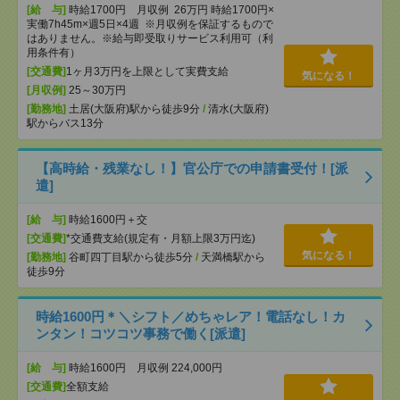
[給 与]
時給1700円 月収例 26万円 時給1700円×
実働7h45m×週5日×4週 ※月収例を保証するもので
はありません。※給与即受取りサービス利用可（利
用条件有）
[交通費]
1ヶ月3万円を上限として実費支給
気になる！
[月収例]
25～30万円
[勤務地]
土居(大阪府)駅から徒歩9分
/
清水(大阪府)
駅からバス13分
【高時給・残業なし！】官公庁での申請書受付！[派
遣]
[給 与]
時給1600円＋交
[交通費]
*交通費支給(規定有・月額上限3万円迄)
気になる！
[勤務地]
谷町四丁目駅から徒歩5分
/
天満橋駅から
徒歩9分
時給1600円＊＼シフト／めちゃレア！電話なし！カ
ンタン！コツコツ事務で働く[派遣]
[給 与]
時給1600円 月収例 224,000円
[交通費]
全額支給