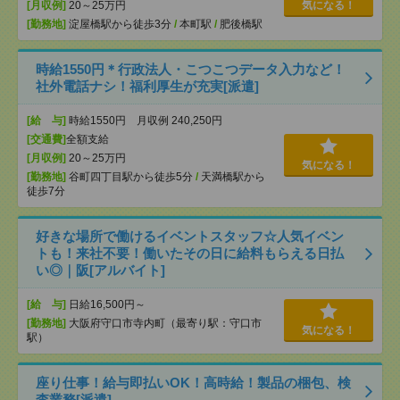
[月収例]
20～25万円
気になる！
[勤務地]
淀屋橋駅から徒歩3分
/
本町駅
/
肥後橋駅
時給1550円＊行政法人・こつこつデータ入力など！
社外電話ナシ！福利厚生が充実[派遣]
[給 与]
時給1550円 月収例 240,250円
[交通費]
全額支給
[月収例]
20～25万円
気になる！
[勤務地]
谷町四丁目駅から徒歩5分
/
天満橋駅から
徒歩7分
好きな場所で働けるイベントスタッフ☆人気イベン
トも！来社不要！働いたその日に給料もらえる日払
い◎｜阪[アルバイト]
[給 与]
日給16,500円～
[勤務地]
大阪府守口市寺内町（最寄り駅：守口市
気になる！
駅）
座り仕事！給与即払いOK！高時給！製品の梱包、検
査業務[派遣]