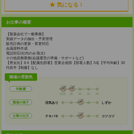
気になる！
お仕事の概要
【製薬会社で一般事務】
実績データの抽出・予実管理
販売計画の更新・変更対応
会議資料作成
電話対応(社内のみ:取次)
その他庶務業務(会議運営の準備・サポートなど)
【男女比】6:4【配属先部署】営業企画部【部署人数】5名【平均年齢】30
代前半【制服】なし
職場の雰囲気
年齢層
20代
30
40
50
60
職場の様子
活気あり
しずか
仕事の仕方
テキパキ
コツコツ