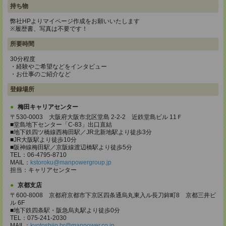
持ち物
弊社HPよりマイページ作成をお願いいたします
※履歴書、写真は不要です！
所要時間
30分程度
・経験やご希望などをインタビュー
・お仕事のご紹介など
登録場所
梅田キャリアセンター
〒530-0003 大阪府大阪市北区堂島 2-2-2 近鉄堂島ビル 11Ｆ
■堂島地下センター「C-83」出口直結
■地下鉄四ツ橋線西梅田駅／JR北新地駅より徒歩3分
■JR大阪駅より徒歩10分
■阪神線梅田駅／京阪線渡辺橋駅より徒歩5分
TEL：06-4795-8710
MAIL：
kstoroku@manpowergroup.jp
担当：キャリアセンター
京都支店
〒600-8008 京都府京都市下京区四条通烏丸東入ル長刀鉾町8 京都三井ビ
ル 6F
■地下鉄四条駅・阪急烏丸駅より徒歩0分
TEL：075-241-2030
MAIL：
kyotoshijo.br@manpower.co.jp