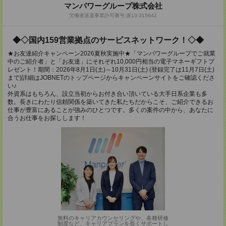
マンパワーグループ株式会社
労働者派遣事業許可番号:派13-315642
◆◇国内159営業拠点のサービスネットワーク！◇◆
★お友達紹介キャンペーン2026夏秋実施中★「マンパワーグループでご就業
中のご紹介者」と「お友達」にそれぞれ10,000円相当の電子マネーギフトプ
レゼント！期間：2026年8月1日(土)～10月31日(土) (登録完了は11月7日(土)
まで)詳細はJOBNETのトップページからキャンペーンサイトをご確認くださ
い♪
外資系はもちろん、設立当初からお付き合い頂いている大手日系企業も多
数。長きにわたり信頼関係を築いてきた私たちだからこそ、ご紹介できるお
仕事が豊富にあることが強みのひとつです。多くの案件の中から、あなたに
合うお仕事をお探しします！
無料のキャリアカウンセリングや、各種研修
制度など、キャリアプランを長くサポートし