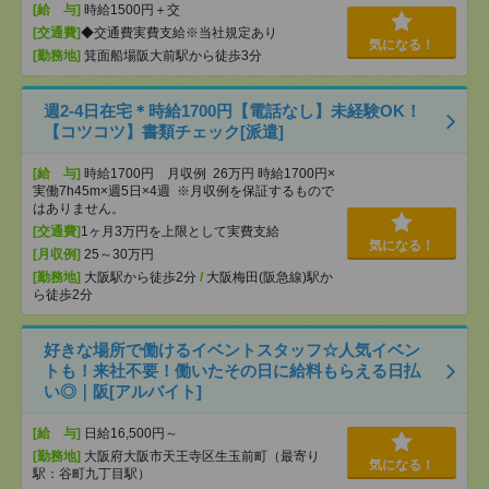
[給 与]
時給1500円＋交
[交通費]
◆交通費実費支給※当社規定あり
気になる！
[勤務地]
箕面船場阪大前駅から徒歩3分
週2-4日在宅＊時給1700円【電話なし】未経験OK！
【コツコツ】書類チェック[派遣]
[給 与]
時給1700円 月収例 26万円 時給1700円×
実働7h45m×週5日×4週 ※月収例を保証するもので
はありません。
[交通費]
1ヶ月3万円を上限として実費支給
気になる！
[月収例]
25～30万円
[勤務地]
大阪駅から徒歩2分
/
大阪梅田(阪急線)駅か
ら徒歩2分
好きな場所で働けるイベントスタッフ☆人気イベン
トも！来社不要！働いたその日に給料もらえる日払
い◎｜阪[アルバイト]
[給 与]
日給16,500円～
[勤務地]
大阪府大阪市天王寺区生玉前町（最寄り
気になる！
駅：谷町九丁目駅）