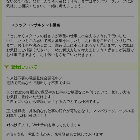
ないので不安、など一人で考え込むよりも、まずはマンパワーグループにお
気軽にご相談ください。一緒に考えましょう。
スタッフコンサルタント担当
「とにかくスタッフの皆さまが希望の仕事に出会えるようお手伝いした
い！」いつもこの思いで求人募集を出したり、お仕事をご紹介したりしてい
ます。お仕事を決めるには、期待以上に不安もあるかと思います。その際は
お気軽にご相談ください。一緒に解決方法を考えましょう！皆さまが笑顔で
お仕事できるよう、お手伝いをさせていただきます。
登録について
＼来社不要の電話登録会開催中／
電話で完結なので顔出しは不要です◎
30分程度のお電話で職歴やお仕事のご希望などを伺うだけで、忙しい方も
お気軽に登録いただけます！
ご自宅にいながら登録が完了するのでとても便利ですよ
正式登録後、具体的なお仕事の紹介が可能となり、マンパワーグループの福
利厚生も利用可能に！！
●弊社HPより、Web予約も承っております●
※仙台支店、秋田支店のみ、来社登録も実施しております