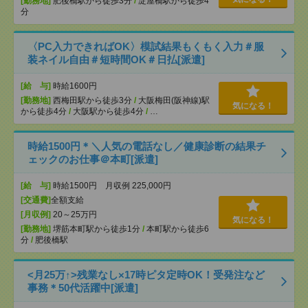
[勤務地]
肥後橋駅から徒歩3分
/
淀屋橋駅から徒歩4
分
〈PC入力できればOK〉模試結果もくもく入力＃服
装ネイル自由＃短時間OK＃日払[派遣]
[給 与]
時給1600円
[勤務地]
西梅田駅から徒歩3分
/
大阪梅田(阪神線)駅
気になる！
から徒歩4分
/
大阪駅から徒歩4分
/
…
時給1500円＊＼人気の電話なし／健康診断の結果チ
ェックのお仕事＠本町[派遣]
[給 与]
時給1500円 月収例 225,000円
[交通費]
全額支給
[月収例]
20～25万円
気になる！
[勤務地]
堺筋本町駅から徒歩1分
/
本町駅から徒歩6
分
/
肥後橋駅
<月25万↑>残業なし×17時ピタ定時OK！受発注など
事務＊50代活躍中[派遣]