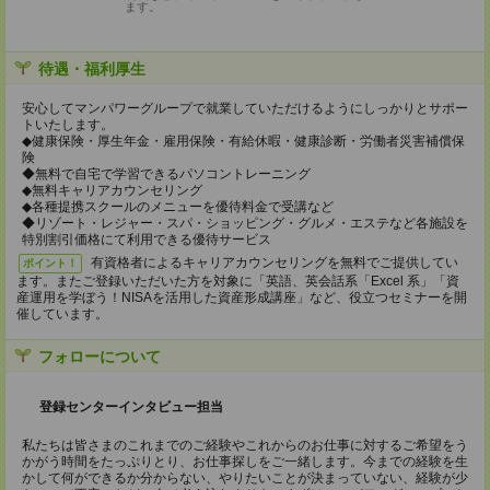
ます。
待遇・福利厚生
安心してマンパワーグループで就業していただけるようにしっかりとサポー
トいたします。
◆健康保険・厚生年金・雇用保険・有給休暇・健康診断・労働者災害補償保
険
◆無料で自宅で学習できるパソコントレーニング
◆無料キャリアカウンセリング
◆各種提携スクールのメニューを優待料金で受講など
◆リゾート・レジャー・スパ・ショッピング・グルメ・エステなど各施設を
特別割引価格にて利用できる優待サービス
有資格者によるキャリアカウンセリングを無料でご提供してい
ポイント！
ます。またご登録いただいた方を対象に「英語、英会話系「Excel 系」「資
産運用を学ぼう！NISAを活用した資産形成講座」など、役立つセミナーを開
催しています。
フォローについて
登録センターインタビュー担当
私たちは皆さまのこれまでのご経験やこれからのお仕事に対するご希望をう
かがう時間をたっぷりとり、お仕事探しをご一緒します。今までの経験を生
かして何ができるか分からない、やりたいことが決まっていない、経験が少