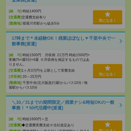
[給 与]
時給1400円
[交通費]
交通費支給有り
気になる！
[勤務地]
寝屋川市駅から徒歩5分
17時まで＊未経験OK！残業ほぼなし▼千里中央で一
般事務[派遣]
[給 与]
時給1500円 月収例 21万円 時給1500円×
実働7h×週5日×4週 ※月収例を保証するものではあ
りません。
[交通費]
1ヶ月3万円を上限として実費支給
気になる！
[月収例]
20～25万円
[勤務地]
千里中央(北大阪急行)駅からバス10分
/
牧
落駅からバス10分
＼10／31までの期間限定／残業ナシ&時短OKの一般
事務！＊50代活躍中[派遣]
[給 与]
時給1600円＋交
[交通費]
◆交通費実費支給※当社規定あり
気になる！