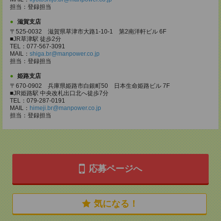
担当：登録担当
滋賀支店
〒525-0032 滋賀県草津市大路1-10-1 第2南洋軒ビル 6F
■JR草津駅 徒歩2分
TEL：077-567-3091
MAIL：
shiga.br@manpower.co.jp
担当：登録担当
姫路支店
〒670-0902 兵庫県姫路市白銀町50 日本生命姫路ビル 7F
■JR姫路駅 中央改札出口北へ徒歩7分
TEL：079-287-0191
MAIL：
himeji.br@manpower.co.jp
担当：登録担当
応募ページへ
気になる！