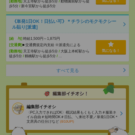
気になる！
[勤務地]
天王寺駅から徒歩5分
/
動物園前駅から徒
歩5分
/
新今宮駅から徒歩5分
《単発1日OK！日払い可》＊チラシのモクモクシー
ル貼り[派遣]
[給 与]
時給1,500円～1,875円
[交通費]
■ 交通費規定内支給 ※派遣先による
気になる！
[勤務地]
天王寺駅から徒歩5分
/
大阪上本町駅から
徒歩5分
/
鶴橋駅から徒歩5分
/
…
すべて見る
編集部イチオシ
〈PC入力できればOK〉模試結果もくもく入力＃服装ネ
イル自由＃短時間OK＃日払、＼来社不要／単発1日OK＊
文房具の仕分けなど
(8/10UP!)