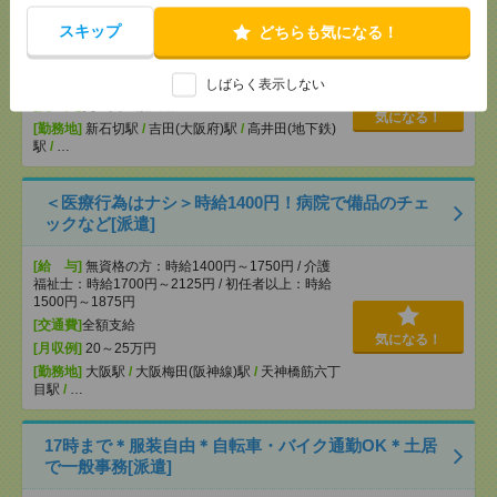
説明会参加で全員に【現金2千円相当プレゼント】生
活のお手伝い[派遣]
スキップ
どちらも気になる！
[給 与]
無資格未経験：時給1400円～ ■週払い
OK ■扶養内OK ■日収1万1200円以上
しばらく表示しない
[交通費]
交通費全額支給
気になる！
[勤務地]
新石切駅
/
吉田(大阪府)駅
/
高井田(地下鉄)
駅
/
…
＜医療行為はナシ＞時給1400円！病院で備品のチェ
ックなど[派遣]
[給 与]
無資格の方：時給1400円～1750円 / 介護
福祉士：時給1700円～2125円 / 初任者以上：時給
1500円～1875円
[交通費]
全額支給
気になる！
[月収例]
20～25万円
[勤務地]
大阪駅
/
大阪梅田(阪神線)駅
/
天神橋筋六丁
目駅
/
…
17時まで＊服装自由＊自転車・バイク通勤OK＊土居
で一般事務[派遣]