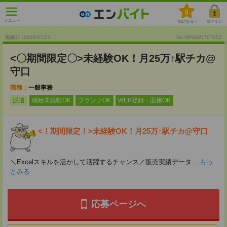
0
メニュー
気になる！
ログイン
掲載日 :2026
/
07
/
21
No.MPGW1707052
<〇期間限定〇>未経験OK！月25万↑駅チカ@
守口
職種：
一般事務
派遣
職種未経験OK
ブランクOK
WEB登録・面接OK
<！期間限定！>未経験OK！月25万↑駅チカ@守口
＼Excelスキルを活かして活躍するチャンス／販売実績データ
...もっ
とみる
応募ページへ