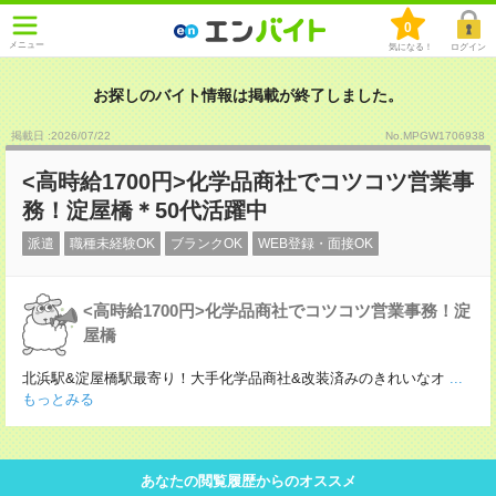
0
メニュー
気になる！
ログイン
お探しのバイト情報は掲載が終了しました。
掲載日 :2026
/
07
/
22
No.MPGW1706938
<高時給1700円>化学品商社でコツコツ営業事
務！淀屋橋＊50代活躍中
派遣
職種未経験OK
ブランクOK
WEB登録・面接OK
<高時給1700円>化学品商社でコツコツ営業事務！淀
屋橋
北浜駅&淀屋橋駅最寄り！大手化学品商社&改装済みのきれいなオ
...
もっとみる
あなたの閲覧履歴からのオススメ