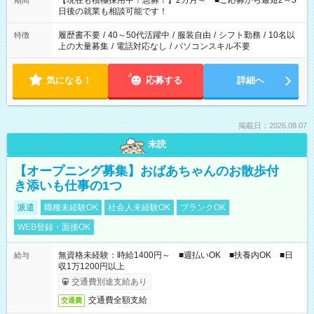
【現在も積極採用中！急募！】2カ月～ ■ご応募から最短2～3
期間
の方へ 今ご覧のお仕事で希望する勤務時間と、もう1つのお仕事
日後の就業も相談可能です！
の勤務時間。 合計で週40時間を超える場合は応募できません。
履歴書不要
/
40～50代活躍中
/
服装自由
/
シフト勤務
/
10名以
特徴
上の大量募集
/
電話対応なし
/
パソコンスキル不要
気になる！
応募する
詳細へ
掲載日：2026.08.07
未読
【オープニング募集】おばあちゃんのお散歩付
き添いも仕事の1つ
派遣
職種未経験OK
社会人未経験OK
ブランクOK
WEB登録・面接OK
無資格未経験：時給1400円～ ■週払いOK ■扶養内OK ■日
給与
収1万1200円以上
交通費別途支給あり
交通費全額支給
交通費