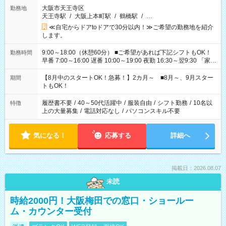
大阪市天王寺区
勤務地
天王寺駅
/
大阪上本町駅
/
鶴橋駅
/
…
≪自宅からドアtoドアで30分以内！≫ご希望の勤務地を紹介
します。
9:00～18:00（休憩60分） ■ご希望があれば下記シフトもOK！
勤務時間
早番 7:00～16:00 遅番 10:00～19:00 夜勤 16:30～翌9:30 「家族
と休みを合わせたい」 「余裕を持って夕飯の準備がしたい」
「できれば残業はしたくない」 など、ご希望を教えてください
【8月中のスタートOK！急募！】2カ月～ ■8月～、9月スター
期間
ね。 ※Wワーク希望の方へ 今ご覧のお仕事で希望する勤務時間
トもOK！
と、もう1つのお仕事の勤務時間。 合計で週40時間を超える場
合は応募できません。
履歴書不要
/
40～50代活躍中
/
服装自由
/
シフト勤務
/
10名以
特徴
上の大量募集
/
電話対応なし
/
パソコンスキル不要
気になる！
応募する
詳細へ
掲載日：2026.08.07
未読
時給2000円！大阪梅田での窓口・ショールー
ム・カウンター受付