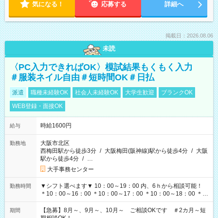
気になる！
応募する
詳細へ
掲載日：2026.08.06
未読
〈PC入力できればOK〉模試結果もくもく入力
＃服装ネイル自由＃短時間OK＃日払
派遣
職種未経験OK
社会人未経験OK
大学生歓迎
ブランクOK
WEB登録・面接OK
時給1600円
給与
大阪市北区
勤務地
西梅田駅から徒歩3分
/
大阪梅田(阪神線)駅から徒歩4分
/
大阪
駅から徒歩4分
/
…
大手事務センター
▼シフト選べます▼ 10：00～19：00 内、6ｈから相談可能！
勤務時間
＊10：00～16：00 ＊10：00～17：00 ＊10：00～18：00 ＊
11：00～19：00 ＊12：00～19：00 ＊13：00～19：00
【急募】8月～、9月～、10月～ ご相談OKです ＃2カ月～短
期間