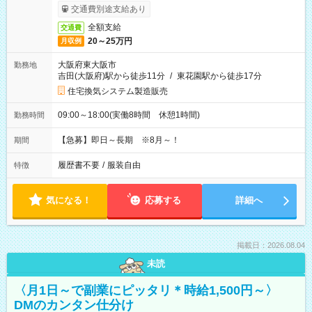
交通費別途支給あり
全額支給
交通費
20～25万円
月収例
大阪府東大阪市
勤務地
吉田(大阪府)駅から徒歩11分
/
東花園駅から徒歩17分
住宅換気システム製造販売
09:00～18:00(実働8時間 休憩1時間)
勤務時間
【急募】即日～長期 ※8月～！
期間
履歴書不要
/
服装自由
特徴
気になる！
応募する
詳細へ
掲載日：2026.08.04
未読
〈月1日～で副業にピッタリ＊時給1,500円～〉
DMのカンタン仕分け