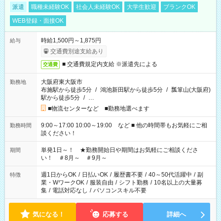
派遣
職種未経験OK
社会人未経験OK
大学生歓迎
ブランクOK
WEB登録・面接OK
時給1,500円～1,875円
給与
交通費別途支給あり
■ 交通費規定内支給 ※派遣先による
交通費
大阪府東大阪市
勤務地
布施駅から徒歩5分
/
鴻池新田駅から徒歩5分
/
瓢箪山(大阪府)
駅から徒歩5分
/
…
■物流センターなど ■勤務地選べます
9:00～17:00 10:00～19:00 など ■ 他の時間帯もお気軽にご相
勤務時間
談ください！
単発1日～！ ★勤務開始日や期間はお気軽にご相談くださ
期間
い！ ＃8月～ ＃9月～
週1日からOK
/
日払いOK
/
履歴書不要
/
40～50代活躍中
/
副
特徴
業・WワークOK
/
服装自由
/
シフト勤務
/
10名以上の大量募
集
/
電話対応なし
/
パソコンスキル不要
気になる！
応募する
詳細へ