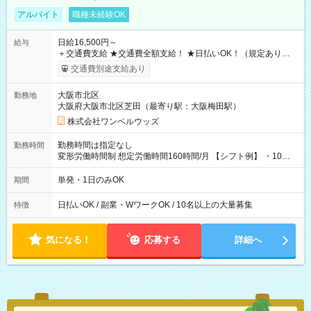
アルバイト
職種未経験OK
日給16,500円～
給与
＋交通費支給 ★交通費全額支給！ ★日払いOK！（規定あり） ┗
働いたその日に現金GET♪ お仕事後はコンビニATMから 日払
交通費別途支給あり
い分を引き落とせます！ 【試用期間】試用期間なし
大阪市北区
勤務地
大阪府大阪市北区芝田（最寄り駅：大阪梅田駅）
株式会社ワンベルウッズ
勤務時間は指定なし
勤務時間
変形労働時間制 想定労働時間160時間/月 【シフト例】 ・10：
00～20：00
単発・1日のみOK
期間
日払いOK / 副業・WワークOK / 10名以上の大量募集
特徴
気になる！
応募する
詳細へ