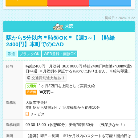
掲載日：2026.07.22
未読
駅から5分以内＊時短OK＊【週3～】【時給
2400円】本町でのCAD
派遣
ブランクOK
WEB登録・面接OK
時給2400円 月収例 36万0000円 時給2400円×実働7h30m×週5
給与
日×4週 ※月収例を保証するものではありません。※給与即受取
りサービス利用可（利用条件有）
交通費別途支給あり
1ヶ月3万円を上限として実費支給
交通費
30万円～
月収例
大阪市中央区
勤務地
本町駅から徒歩2分
/
淀屋橋駅から徒歩10分
サ－ビス
09:30-18:00（休憩60分）実働7時間30分 （残業少なめ！）
勤務時間
【急募】即日～長期 ※1か月以内のスタートも可能！開始日は
期間