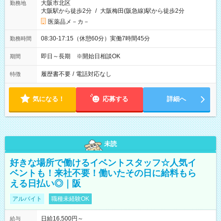
大阪市北区
勤務地
大阪駅から徒歩2分
/
大阪梅田(阪急線)駅から徒歩2分
医薬品メ－カ－
08:30-17:15（休憩60分）実働7時間45分
勤務時間
即日～長期 ※開始日相談OK
期間
履歴書不要
/
電話対応なし
特徴
気になる！
応募する
詳細へ
未読
好きな場所で働けるイベントスタッフ☆人気イ
ベントも！来社不要！働いたその日に給料もら
える日払い◎｜阪
アルバイト
職種未経験OK
日給16,500円～
給与