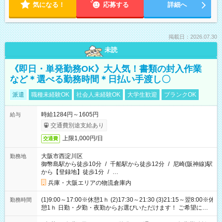
気になる！
応募する
詳細へ
掲載日：2026.07.30
未読
《即日・単発勤務OK》大人気！書類の封入作業
など＊選べる勤務時間＊日払い手渡し〇
派遣
職種未経験OK
社会人未経験OK
大学生歓迎
ブランクOK
時給1284円～1605円
給与
交通費別途支給あり
上限1,000円/日
交通費
大阪市西淀川区
勤務地
御幣島駅から徒歩10分
/
千船駅から徒歩12分
/
尼崎(阪神線)駅
から【登録地】徒歩1分
/
…
兵庫・大阪エリアの物流倉庫内
(1)9:00～17:00※休憩1ｈ (2)17:30～21:30 (3)21:15～翌8:00※休
勤務時間
憩1ｈ 日勤・夕勤・夜勤からお選びいただけます！ ご希望に合
わせて働けるお仕事です(*^^*) 【その他選べる勤務時間】 8-17