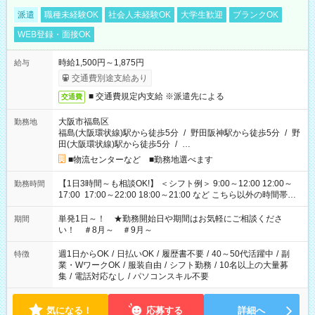
派遣
職種未経験OK
社会人未経験OK
大学生歓迎
ブランクOK
WEB登録・面接OK
時給1,500円～1,875円
給与
交通費別途支給あり
■ 交通費規定内支給 ※派遣先による
交通費
大阪市福島区
勤務地
福島(大阪環状線)駅から徒歩5分
/
野田阪神駅から徒歩5分
/
野
田(大阪環状線)駅から徒歩5分
/
…
■物流センターなど ■勤務地選べます
【1日3時間～も相談OK!】 ＜シフト例＞ 9:00～12:00 12:00～
勤務時間
17:00 17:00～22:00 18:00～21:00 など こちら以外の時間帯も
お気軽にご相談ください！
単発1日～！ ★勤務開始日や期間はお気軽にご相談くださ
期間
い！ ＃8月～ ＃9月～
週1日からOK
/
日払いOK
/
履歴書不要
/
40～50代活躍中
/
副
特徴
業・WワークOK
/
服装自由
/
シフト勤務
/
10名以上の大量募
集
/
電話対応なし
/
パソコンスキル不要
気になる！
応募する
詳細へ