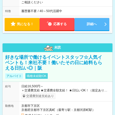
ご相談ください
履歴書不要
/
40～50代活躍中
特徴
気になる！
応募する
詳細へ
未読
好きな場所で働けるイベントスタッフ☆人気イ
ベントも！来社不要！働いたその日に給料もら
える日払い◎｜阪
アルバイト
職種未経験OK
日給16,500円～
給与
＋交通費支給 ★交通費全額支給！ ★日払いOK！（規定あり） ┗
働いたその日に現金GET♪ お仕事後はコンビニATMから 日払
交通費別途支給あり
い分を引き落とせます！ 【試用期間】試用期間なし
京都市下京区
勤務地
京都府京都市下京区真町（最寄り駅：京都河原町駅）