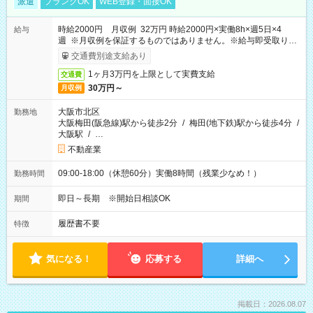
派遣
ブランクOK
WEB登録・面接OK
時給2000円 月収例 32万円 時給2000円×実働8h×週5日×4
給与
週 ※月収例を保証するものではありません。※給与即受取りサ
ービス利用可（利用条件有）
交通費別途支給あり
1ヶ月3万円を上限として実費支給
交通費
30万円～
月収例
大阪市北区
勤務地
大阪梅田(阪急線)駅から徒歩2分
/
梅田(地下鉄)駅から徒歩4分
/
大阪駅
/
…
不動産業
09:00-18:00（休憩60分）実働8時間（残業少なめ！）
勤務時間
即日～長期 ※開始日相談OK
期間
履歴書不要
特徴
気になる！
応募する
詳細へ
掲載日：2026.08.07