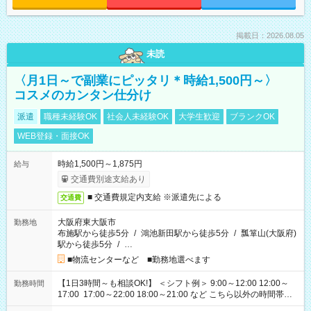
掲載日：2026.08.05
未読
〈月1日～で副業にピッタリ＊時給1,500円～〉
コスメのカンタン仕分け
派遣
職種未経験OK
社会人未経験OK
大学生歓迎
ブランクOK
WEB登録・面接OK
時給1,500円～1,875円
給与
交通費別途支給あり
■ 交通費規定内支給 ※派遣先による
交通費
大阪府東大阪市
勤務地
布施駅から徒歩5分
/
鴻池新田駅から徒歩5分
/
瓢箪山(大阪府)
駅から徒歩5分
/
…
■物流センターなど ■勤務地選べます
【1日3時間～も相談OK!】 ＜シフト例＞ 9:00～12:00 12:00～
勤務時間
17:00 17:00～22:00 18:00～21:00 など こちら以外の時間帯も
お気軽にご相談ください！