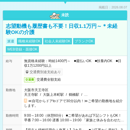
掲載日：2026.08.07
未読
志望動機も履歴書も不要！日収1.1万円～＊未経
験OKの介護
派遣
職種未経験OK
社会人未経験OK
ブランクOK
WEB登録・面接OK
無資格未経験：時給1400円～ ■週払いOK ■扶養内OK ■日
給与
収1万1200円以上
交通費別途支給あり
交通費全額支給
交通費
大阪市天王寺区
勤務地
天王寺駅
/
大阪上本町駅
/
鶴橋駅
/
…
≪自宅からドアtoドアで30分以内！≫ご希望の勤務地を紹介
します。
9:00～18:00（休憩60分） ■ご希望があれば下記シフトもOK！
勤務時間
早番 7:00～16:00 遅番 10:00～19:00 「家族と休みを合わせた
い」 「余裕を持って夕飯の準備がしたい」 「できれば残業はし
たくない」 など、ご希望を教えてくださいね。 ※Wワーク希望