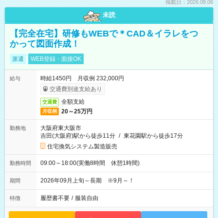
掲載日：2026.08.06
未読
【完全在宅】研修もWEBで＊CAD＆イラレをつ
かって図面作成！
派遣
WEB登録・面接OK
時給1450円 月収例 232,000円
給与
交通費別途支給あり
全額支給
交通費
20～25万円
月収例
大阪府東大阪市
勤務地
吉田(大阪府)駅から徒歩11分
/
東花園駅から徒歩17分
住宅換気システム製造販売
09:00～18:00(実働8時間 休憩1時間)
勤務時間
2026年09月上旬～長期 ※9月～！
期間
履歴書不要
/
服装自由
特徴