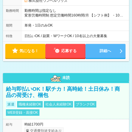
株式会社ワンベルウッズ
勤務時間は指定なし
勤務時間
変形労働時間制 想定労働時間160時間/月 【シフト例】 ・10：
00～20：00
単発・1日のみOK
期間
日払いOK / 副業・WワークOK / 10名以上の大量募集
特徴
気になる！
応募する
詳細へ
未読
給与即払いOK！駅チカ！高時給！土日休み！商
品の荷受け、梱包
派遣
職種未経験OK
社会人未経験OK
ブランクOK
WEB登録・面接OK
時給1700円
給与
交通費別途支給あり