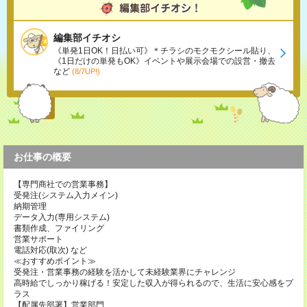
編集部イチオシ
《単発1日OK！日払い可》＊チラシのモクモクシール貼り、
《1日だけの単発もOK》イベントや展示会場での設営・撤去
など
(8/7UP!)
お仕事の概要
【専門商社での営業事務】
受発注(システム入力メイン)
納期管理
データ入力(専用システム)
書類作成、ファイリング
営業サポート
電話対応(取次) など
≪おすすめポイント≫
受発注・営業事務の経験を活かして未経験業界にチャレンジ
高時給でしっかり稼げる！安定した収入が得られるので、生活に安心感をプ
ラス
【配属先部署】営業部門