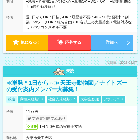
時/9-17時/9-18時/10-18時/11-21時/18-22時/20-翌4時/21-翌5
■急募■ド短期1日だけOK☆ ■単発OK ■週1～OK！ ■短期勤務歓
期間
時/22-翌6時/0-翌8時 ご自身のご都合で選んで頂ける完全自由シ
迎 ■長期勤務歓迎
フト！
週1日からOK
/
日払いOK
/
履歴書不要
/
40～50代活躍中
/
副
特徴
業・WワークOK
/
服装自由
/
10名以上の大量募集
/
電話対応な
し
/
パソコンスキル不要
気になる！
応募する
詳細へ
掲載日：2026.08.07
未読
≪単発＊1日から～≫天王寺動物園／ナイトズー
の受付案内メンバー大募集！
派遣
職種未経験OK
社会人未経験OK
大学生歓迎
ブランクOK
1177円
給与
交通費別途支給あり
1日450円迄の実費を支給
交通費
大阪市天王寺区
勤務地