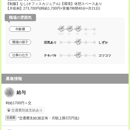
【制服】なし(オフィスカジュアル)【環境】休憩スペースあり
【月収例】273,700円(時給1,700円×実働7時間40分×月21日)
職場の雰囲気
年齢層
20代
30
40
50
60
職場の様子
活気あり
しずか
仕事の仕方
テキパキ
コツコツ
募集情報
給与
時給1700円＋交
交通費別途支給あり
*交通費支給(規定有・月額上限3万円迄)
交通費