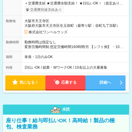
＋交通費支給 ★交通費全額支給！ ★日払いOK！（規定あり） ┗
働いたその日に現金GET♪ お仕事後はコンビニATMから 日払
交通費別途支給あり
い分を引き落とせます！ 【試用期間】試用期間なし
大阪市天王寺区
勤務地
大阪府大阪市天王寺区生玉前町（最寄り駅：谷町九丁目駅）
株式会社ワンベルウッズ
勤務時間は指定なし
勤務時間
変形労働時間制 想定労働時間160時間/月 【シフト例】 ・10：
00～20：00
単発・1日のみOK
期間
日払いOK / 副業・WワークOK / 10名以上の大量募集
特徴
気になる！
応募する
詳細へ
未読
座り仕事！給与即払いOK！高時給！製品の梱
包、検査業務