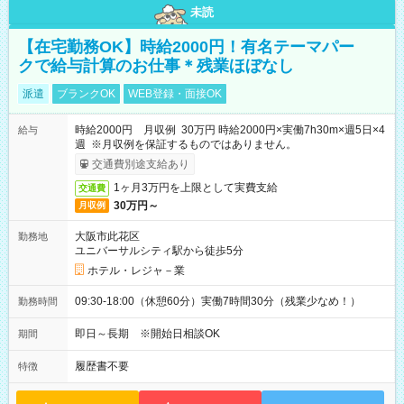
未読
【在宅勤務OK】時給2000円！有名テーマパー
クで給与計算のお仕事＊残業ほぼなし
派遣
ブランクOK
WEB登録・面接OK
時給2000円 月収例 30万円 時給2000円×実働7h30m×週5日×4
給与
週 ※月収例を保証するものではありません。
交通費別途支給あり
1ヶ月3万円を上限として実費支給
交通費
30万円～
月収例
大阪市此花区
勤務地
ユニバーサルシティ駅から徒歩5分
ホテル・レジャ－業
09:30-18:00（休憩60分）実働7時間30分（残業少なめ！）
勤務時間
即日～長期 ※開始日相談OK
期間
履歴書不要
特徴