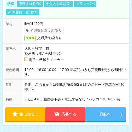
派遣
職種未経験OK
社会人未経験OK
ブランクOK
WEB登録・面接OK
時給1400円
給与
交通費別途支給あり
交通費支給有り
交通費
大阪府寝屋川市
勤務地
寝屋川市駅から徒歩5分
電子・機械系メーカー
10:00～16:00 10:00～17:00 ※表記のうち実働5時間から6時間で
勤務時間
す。
長期【ご応募から1週間以内(最短2日目)のスピード就業が可能】
期間
即日～
日払いOK
/
履歴書不要
/
電話対応なし
/
パソコンスキル不要
特徴
気になる！
応募する
詳細へ