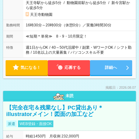
天王寺駅から徒歩5分
/
動物園前駅から徒歩5分
/
新今宮駅か
ら徒歩5分
天王寺動物園
16時30分～20時00分（休憩0分）／実働3時間30分
勤務時間
≪短期＊単発≫ 8・9・10月限定！
期間
週1日からOK
/
40～50代活躍中
/
副業・WワークOK
/
シフト勤
特徴
務
/
10名以上の大量募集
/
パソコンスキル不要
気になる！
応募する
詳細へ
掲載日：2026.08.07
未読
【完全在宅＆残業なし】PC貸出あり＊
illustratorメイン！図面の加工など
派遣
WEB登録・面接OK
時給1450円 月収例 232,000円
給与