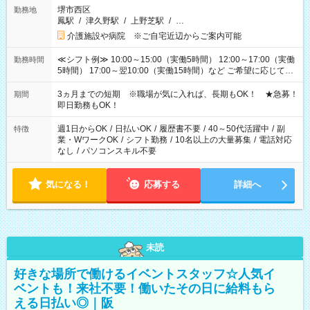
堺市西区
勤務地
鳳駅
/
津久野駅
/
上野芝駅
/
…
介護施設や病院 ※ご自宅近辺からご案内可能
≪シフト例≫ 10:00～15:00（実働5時間） 12:00～17:00（実働
勤務時間
5時間） 17:00～翌10:00（実働15時間）など ご希望に応じて、
働く時間は調整できます！ お気軽に担当へ相談ください！
3ヵ月までの短期 ※職場が気に入れば、長期もOK！ ★急募！
期間
即日勤務もOK！
週1日からOK
/
日払いOK
/
履歴書不要
/
40～50代活躍中
/
副
特徴
業・WワークOK
/
シフト勤務
/
10名以上の大量募集
/
電話対応
なし
/
パソコンスキル不要
気になる！
応募する
詳細へ
未読
好きな場所で働けるイベントスタッフ☆人気イ
ベントも！来社不要！働いたその日に給料もら
える日払い◎｜阪