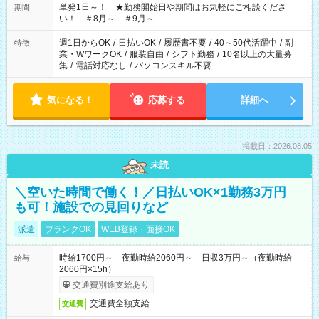
単発1日～！ ★勤務開始日や期間はお気軽にご相談くださ
期間
い！ ＃8月～ ＃9月～
週1日からOK
/
日払いOK
/
履歴書不要
/
40～50代活躍中
/
副
特徴
業・WワークOK
/
服装自由
/
シフト勤務
/
10名以上の大量募
集
/
電話対応なし
/
パソコンスキル不要
気になる！
応募する
詳細へ
掲載日：2026.08.05
未読
＼空いた時間で働く！／日払いOK×1勤務3万円
も可！施設での見回りなど
派遣
ブランクOK
WEB登録・面接OK
時給1700円～ 夜勤時給2060円～ 日収3万円～（夜勤時給
給与
2060円×15h）
交通費別途支給あり
交通費全額支給
交通費