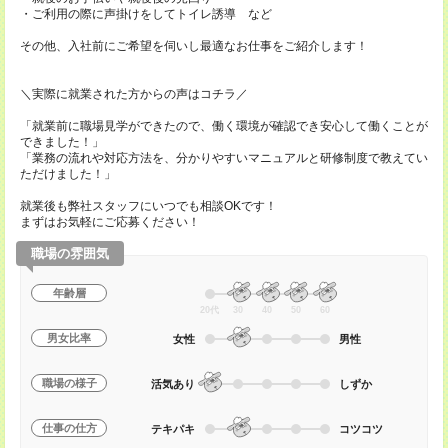
・ご利用の際に声掛けをしてトイレ誘導 など
その他、入社前にご希望を伺いし最適なお仕事をご紹介します！
＼実際に就業された方からの声はコチラ／
「就業前に職場見学ができたので、働く環境が確認でき安心して働くことが
できました！」
「業務の流れや対応方法を、分かりやすいマニュアルと研修制度で教えてい
ただけました！」
就業後も弊社スタッフにいつでも相談OKです！
まずはお気軽にご応募ください！
職場の雰囲気
年齢層
20代
30
40
50
60
男女比率
女性
男性
職場の様子
活気あり
しずか
仕事の仕方
テキパキ
コツコツ