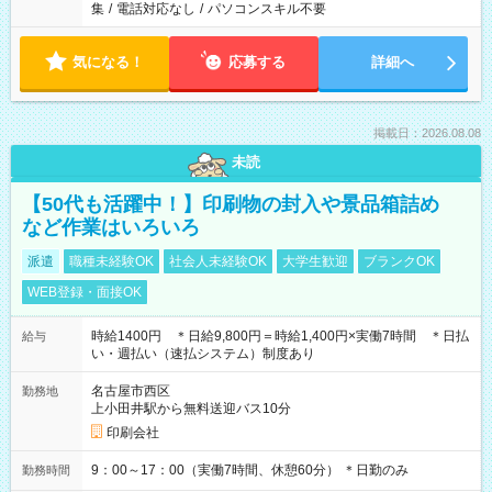
集
/
電話対応なし
/
パソコンスキル不要
気になる！
応募する
詳細へ
掲載日：2026.08.08
未読
【50代も活躍中！】印刷物の封入や景品箱詰め
など作業はいろいろ
派遣
職種未経験OK
社会人未経験OK
大学生歓迎
ブランクOK
WEB登録・面接OK
時給1400円 ＊日給9,800円＝時給1,400円×実働7時間 ＊日払
給与
い・週払い（速払システム）制度あり
名古屋市西区
勤務地
上小田井駅から無料送迎バス10分
印刷会社
9：00～17：00（実働7時間、休憩60分） ＊日勤のみ
勤務時間