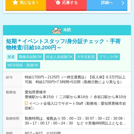
気になる！
応募する
詳細へ
未読
短期＊イベントスタッフ/身分証チェック・手荷
物検査/日給10,200円～
派遣
職種未経験OK
社会人未経験OK
大学生歓迎
ブランクOK
WEB登録・面接OK
時給1700円～2125円（一律交通費込）【収入例】6.3万円以上
給与
可能 時給1700円×7.5時間×5日間（勤務日数により異なる）
愛知県豊橋市
勤務地
豊橋駅から車15分
/
二川駅から車14分
/
赤岩口駅から車10分
イベント会場入口でサポートStaff（勤務地：愛知県豊橋市岩
田町）
勤務時間は、複数あり 05：00～15：30 07：30～22：30 08：
勤務時間
30～17：00 17：00～24：30 など ※実働8時間以上となる勤
務もあります。 【休憩】60分+他休憩あり 交替で取得します。
安全面に配慮しこまめな休憩があります。
9/17～9/27 ※10日間
期間