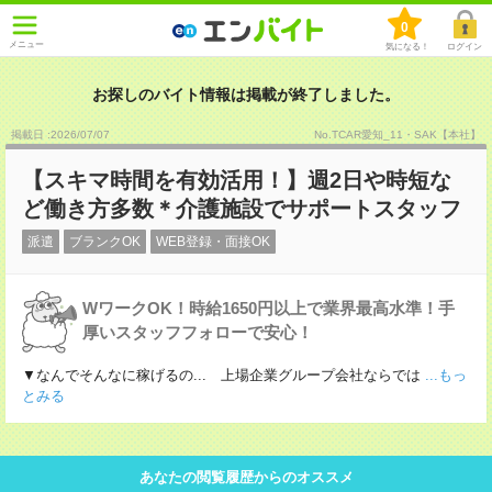
0
メニュー
気になる！
ログイン
お探しのバイト情報は掲載が終了しました。
掲載日 :2026
/
07
/
07
No.TCAR愛知_11・SAK【本社】
【スキマ時間を有効活用！】週2日や時短な
ど働き方多数＊介護施設でサポートスタッフ
派遣
ブランクOK
WEB登録・面接OK
WワークOK！時給1650円以上で業界最高水準！手
厚いスタッフフォローで安心！
▼なんでそんなに稼げるの... 上場企業グループ会社ならでは
...もっ
とみる
あなたの閲覧履歴からのオススメ