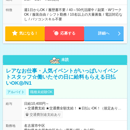
週1日からOK
/
履歴書不要
/
40～50代活躍中
/
副業・Wワーク
特徴
OK
/
服装自由
/
シフト勤務
/
10名以上の大量募集
/
電話対応な
し
/
パソコンスキル不要
気になる！
応募する
詳細へ
未読
レアなお仕事・人気イベントがいっぱい♪イベン
トスタッフ☆働いたその日に給料もらえる日払
いOK◎/N1
アルバイト
職種未経験OK
日給10,400円～
給与
＋交通費支給 ★交通費全額支給！ ★日払いOK！（規定あり） ┗
働いたその日に現金GET♪ お仕事後はコンビニATMから 日払
交通費別途支給あり
い分を引き落とせます！ 【試用期間】試用期間なし
名古屋市中区
勤務地