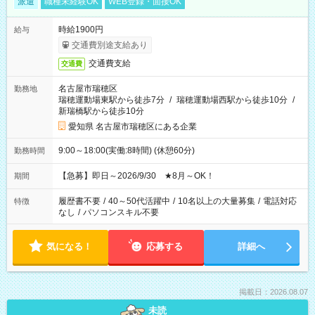
派遣
職種未経験OK
WEB登録・面接OK
時給1900円
給与
交通費別途支給あり
交通費支給
交通費
名古屋市瑞穂区
勤務地
瑞穂運動場東駅から徒歩7分
/
瑞穂運動場西駅から徒歩10分
/
新瑞橋駅から徒歩10分
愛知県 名古屋市瑞穂区にある企業
9:00～18:00(実働:8時間) (休憩60分)
勤務時間
【急募】即日～2026/9/30 ★8月～OK！
期間
履歴書不要
/
40～50代活躍中
/
10名以上の大量募集
/
電話対応
特徴
なし
/
パソコンスキル不要
気になる！
応募する
詳細へ
掲載日：2026.08.07
未読