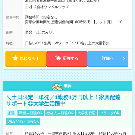
愛知県名古屋市中区金山（最寄り駅：金山駅）
株式会社ワンベルウッズ
勤務時間は指定なし
勤務時間
変形労働時間制 想定労働時間160時間/月 【シフト例】 ・10：
00～20：00
単発・1日のみOK
期間
日払いOK / 副業・WワークOK / 10名以上の大量募集
特徴
気になる！
応募する
詳細へ
未読
＼土日限定・単発／1勤務1万円以上！家具配達
サポート◎大学生活躍中
派遣
職種未経験OK
社会人未経験OK
大学生歓迎
ブランクOK
WEB登録・面接OK
時給1400円（一律交通費込）収入11,200円 時給1400円×8時
給与