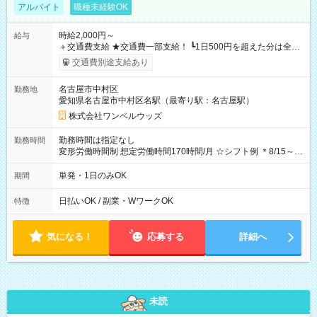
アルバイト
職種未経験OK
時給2,000円～
給与
＋交通費支給 ★交通費一部支給！ ┗1日500円を超えた分は全額
支給！ ※往復500円以内の方は自己負担となります ★日払い
交通費別途支給あり
OK！（規定あり） ┗働いたその日に現金GET♪ お仕事後はコン
ビニATMから 日払い分を引き落とせます！ 【試用期間】試用
名古屋市中村区
勤務地
期間なし
愛知県名古屋市中村区名駅（最寄り駅：名古屋駅）
株式会社ワンベルウッズ
勤務時間は指定なし
勤務時間
変形労働時間制 想定労働時間170時間/月 ☆シフト例 ＊8/15～
10/26 全日共通 08：00～12：00 17：00～21：00 ＊8/31
～9/19のみ下記シフトもあります！ 12：00～16：00 ＊9/6～
単発・1日のみOK
期間
10/6、10/11～26のみ下記シフトもあります！ 07：00～11：
00
日払いOK / 副業・WワークOK
特徴
気になる！
応募する
詳細へ
未読