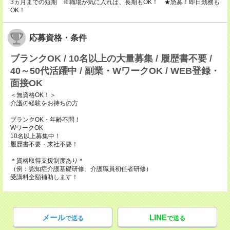
3ヵ月までの短期 ※職場が気に入れば、長期もOK！ ★急募！即日勤務も
OK！
応募資格・条件
ブランクOK / 10名以上の大量募集 / 履歴書不要 /
40～50代活躍中 / 副業・WワークOK / WEB登録・
面接OK
＜無資格OK！＞
介護の経験をお持ちの方
ブランクOK・年齢不問！
WワークOK
10名以上募集中！
履歴書不要・来社不要！
＊資格取得支援制度あり＊
（例：認知症介護基礎研修、介護職員初任者研修）
受講料全額補助します！
メール
LINE
で送る
で送る