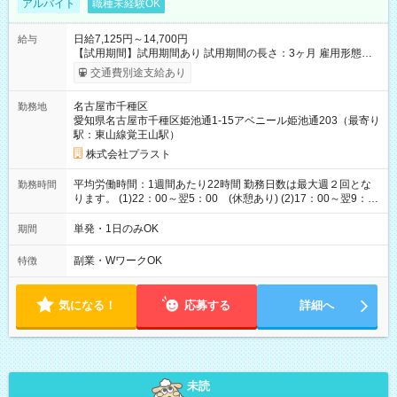
アルバイト
職種未経験OK
日給7,125円～14,700円
給与
【試用期間】試用期間あり 試用期間の長さ：3ヶ月 雇用形態、
給与は本採用時と同じです。
交通費別途支給あり
名古屋市千種区
勤務地
愛知県名古屋市千種区姫池通1-15アベニール姫池通203（最寄り
駅：東山線覚王山駅）
株式会社プラスト
平均労働時間：1週間あたり22時間 勤務日数は最大週２回とな
勤務時間
ります。 (1)22：00～翌5：00 (休憩あり) (2)17：00～翌9：
00 (休憩あり) ３６協定提出済 平均労働時間：1週間あたり22
時間 勤務日数は最大週２回となります。 (1)22：00～翌5：00
単発・1日のみOK
期間
(休憩あり) (2)17：00～翌9：00 (休憩あり) ３６協定提出済
副業・WワークOK
特徴
気になる！
応募する
詳細へ
未読