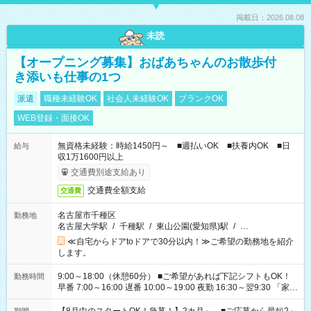
掲載日：2026.08.08
未読
【オープニング募集】おばあちゃんのお散歩付
き添いも仕事の1つ
派遣
職種未経験OK
社会人未経験OK
ブランクOK
WEB登録・面接OK
無資格未経験：時給1450円～ ■週払いOK ■扶養内OK ■日
給与
収1万1600円以上
交通費別途支給あり
交通費全額支給
交通費
名古屋市千種区
勤務地
名古屋大学駅
/
千種駅
/
東山公園(愛知県)駅
/
…
≪自宅からドアtoドアで30分以内！≫ご希望の勤務地を紹介
します。
9:00～18:00（休憩60分） ■ご希望があれば下記シフトもOK！
勤務時間
早番 7:00～16:00 遅番 10:00～19:00 夜勤 16:30～翌9:30 「家族
と休みを合わせたい」 「余裕を持って夕飯の準備がしたい」
「できれば残業はしたくない」 など、ご希望を教えてください