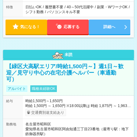
して働ける環境です。 夕飯の準備や家族との時間もしっかり確
保できるため、主婦（夫）の方も無理なく続けていただけま
日払いOK
/
履歴書不要
/
40～50代活躍中
/
副業・WワークOK
/
特徴
す。
シフト勤務
/
パソコンスキル不要
気になる！
応募する
詳細へ
未読
【緑区大高駅エリア/時給1,500円～】週1日～歓
迎／見守り中心の在宅介護ヘルパー（車通勤
可）
アルバイト
職種未経験OK
時給1,500円～1,650円
給与
時給 1,500円 ～ 1,650円 ※18:00以降は 時給 1,875円 ～ 1,963円
（夜間割増手当含む） 【その他手当・待遇】 ・昇給：年1回（4
交通費別途支給あり
月） ・賞与：業績や年間勤務時間により支給あり ・資格手当：
保有資格に応じて支給 ・交通費：実費支給（1日上限870円ま
名古屋市昭和区
勤務地
で） ・マイカー通勤可（駐車場あり） 【試用期間】試用期間な
愛知県名古屋市昭和区阿由知通三丁目23番地（最寄り駅：地下
し
鉄御器所駅）