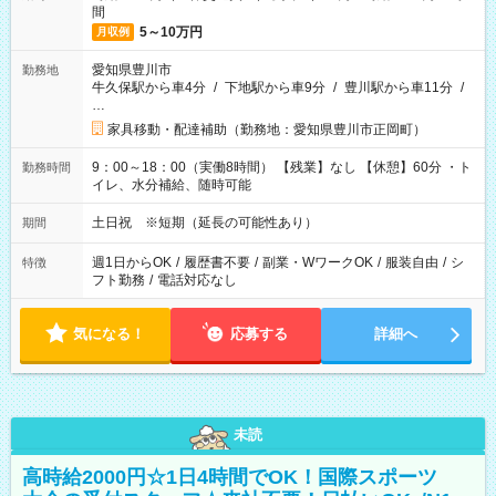
間
5～10万円
月収例
愛知県豊川市
勤務地
牛久保駅から車4分
/
下地駅から車9分
/
豊川駅から車11分
/
…
家具移動・配達補助（勤務地：愛知県豊川市正岡町）
9：00～18：00（実働8時間） 【残業】なし 【休憩】60分 ・ト
勤務時間
イレ、水分補給、随時可能
土日祝 ※短期（延長の可能性あり）
期間
週1日からOK
/
履歴書不要
/
副業・WワークOK
/
服装自由
/
シ
特徴
フト勤務
/
電話対応なし
気になる！
応募する
詳細へ
未読
高時給2000円☆1日4時間でOK！国際スポーツ