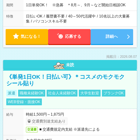
1日単発OK！ ※急募 ＊8月～、9月～など開始日相談OK
期間
日払いOK
/
履歴書不要
/
40～50代活躍中
/
10名以上の大量募
特徴
集
/
パソコンスキル不要
気になる！
応募する
詳細へ
掲載日：2026.08.07
未読
《単発1日OK！日払い可》＊コスメのモクモク
シール貼り
派遣
職種未経験OK
社会人未経験OK
大学生歓迎
ブランクOK
WEB登録・面接OK
時給1,500円～1,875円
給与
交通費別途支給あり
■ 交通費規定内支給 ※派遣先による
交通費