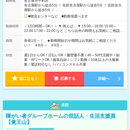
名古屋市中村区
勤務地
名古屋駅から徒歩5分
/
名鉄名古屋駅から徒歩5分
/
近鉄名古
屋駅から徒歩5分
/
…
■物流センターなど ■勤務地選べます
＜1日3時間～OK！＞ ▼ 例えば… ▼ 15:00～18:00 15:00～
勤務時間
22:00 17:00～22:00 など こちら以外の時間もお気軽にご相談く
ださい！
単発1日～！ ★勤務開始日や期間はお気軽にご相談くださ
期間
い！ ＃8月～ ＃9月～
週1日からOK
/
日払いOK
/
履歴書不要
/
40～50代活躍中
/
副
特徴
業・WワークOK
/
服装自由
/
シフト勤務
/
10名以上の大量募
集
/
電話対応なし
/
パソコンスキル不要
気になる！
応募する
詳細へ
未読
障がい者グループホームの世話人・生活支援員
【覚王山】