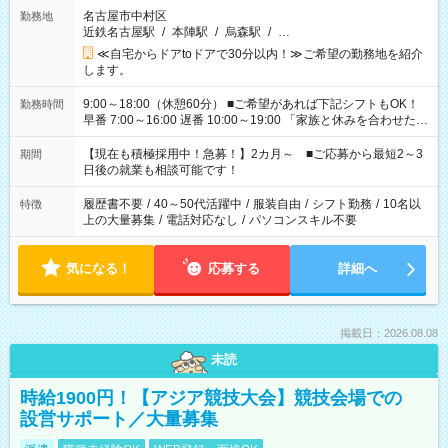
名古屋市中村区
勤務地
近鉄名古屋駅
/
本陣駅
/
烏森駅
/
…
≪自宅からドアtoドアで30分以内！≫ご希望の勤務地を紹介
します。
9:00～18:00（休憩60分） ■ご希望があれば下記シフトもOK！
勤務時間
早番 7:00～16:00 遅番 10:00～19:00 「家族と休みを合わせた
い」 「余裕を持って夕飯の準備がしたい」 「できれば残業はし
たくない」 など、ご希望を教えてくださいね。 ※Wワーク希望
【現在も積極採用中！急募！】2カ月～ ■ご応募から最短2～3
期間
の方へ 今ご覧のお仕事で希望する勤務時間と、もう1つのお仕事
日後の就業も相談可能です！
の勤務時間。 合計で週40時間を超える場合は応募できません。
履歴書不要
/
40～50代活躍中
/
服装自由
/
シフト勤務
/
10名以
特徴
上の大量募集
/
電話対応なし
/
パソコンスキル不要
気になる！
応募する
詳細へ
掲載日：2026.08.08
未読
時給1900円！【アジア競技大会】競技会場での
設営サポート／大量募集