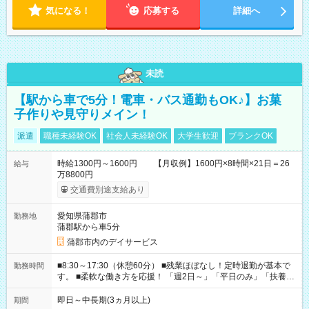
気になる！
応募する
詳細へ
未読
【駅から車で5分！電車・バス通勤もOK♪】お菓
子作りや見守りメイン！
派遣
職種未経験OK
社会人未経験OK
大学生歓迎
ブランクOK
時給1300円～1600円 【月収例】1600円×8時間×21日＝26
給与
万8800円
交通費別途支給あり
愛知県蒲郡市
勤務地
蒲郡駅から車5分
蒲郡市内のデイサービス
■8:30～17:30（休憩60分） ■残業ほぼなし！定時退勤が基本で
勤務時間
す。 ■柔軟な働き方を応援！ 「週2日～」「平日のみ」「扶養内
勤務」など、あなたの生活に合わせた相談が可能。 無理な連勤
もありませんので、自分のペースを大切にしながら、長く安心
即日～中長期(3ヵ月以上)
期間