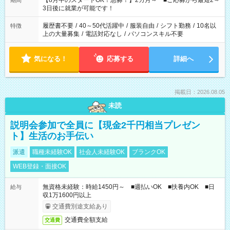
【8月中のスタートOK！急募！】2カ月～ ■ご応募から最短2～
期間
ね。 ※Wワーク希望の方へ 今ご覧のお仕事で希望する勤務時間
3日後に就業が可能です！
と、もう1つのお仕事の勤務時間。 合計で週40時間を超える場
合は応募できません。
履歴書不要
/
40～50代活躍中
/
服装自由
/
シフト勤務
/
10名以
特徴
上の大量募集
/
電話対応なし
/
パソコンスキル不要
気になる！
応募する
詳細へ
掲載日：2026.08.05
未読
説明会参加で全員に【現金2千円相当プレゼン
ト】生活のお手伝い
派遣
職種未経験OK
社会人未経験OK
ブランクOK
WEB登録・面接OK
無資格未経験：時給1450円～ ■週払いOK ■扶養内OK ■日
給与
収1万1600円以上
交通費別途支給あり
交通費全額支給
交通費