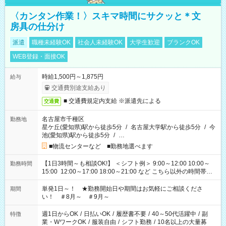
〈カンタン作業！〉スキマ時間にサクッと＊文
房具の仕分け
派遣
職種未経験OK
社会人未経験OK
大学生歓迎
ブランクOK
WEB登録・面接OK
時給1,500円～1,875円
給与
交通費別途支給あり
■ 交通費規定内支給 ※派遣先による
交通費
名古屋市千種区
勤務地
星ケ丘(愛知県)駅から徒歩5分
/
名古屋大学駅から徒歩5分
/
今
池(愛知県)駅から徒歩5分
/
…
■物流センターなど ■勤務地選べます
【1日3時間～も相談OK!】 ＜シフト例＞ 9:00～12:00 10:00～
勤務時間
15:00 12:00～17:00 18:00～21:00 など こちら以外の時間帯も
お気軽にご相談ください！
単発1日～！ ★勤務開始日や期間はお気軽にご相談くださ
期間
い！ ＃8月～ ＃9月～
週1日からOK
/
日払いOK
/
履歴書不要
/
40～50代活躍中
/
副
特徴
業・WワークOK
/
服装自由
/
シフト勤務
/
10名以上の大量募