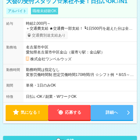
大会の受付スタッフ☆来社不要！日払いOK♪/N1
アルバイト
職種未経験OK
時給2,000円～
給与
＋交通費支給 ★交通費一部支給！ ┗1日500円を超えた分は全額
支給！ ※往復500円以内の方は自己負担となります ★日払い
交通費別途支給あり
OK！（規定あり） ┗働いたその日に現金GET♪ お仕事後はコン
ビニATMから 日払い分を引き落とせます！ 【試用期間】試用
名古屋市中区
勤務地
期間なし
愛知県名古屋市中区金山（最寄り駅：金山駅）
株式会社ワンベルウッズ
勤務時間は指定なし
勤務時間
変形労働時間制 想定労働時間170時間/月 ☆シフト例 ＊8/15～
10/26 全日共通 08：00～12：00 17：00～21：00 ＊8/31
～9/19のみ下記シフトもあります！ 12：00～16：00 ＊9/6～
単発・1日のみOK
期間
10/6、10/11～26のみ下記シフトもあります！ 07：00～11：
00
日払いOK / 副業・WワークOK
特徴
気になる！
応募する
詳細へ