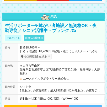
未読
生活サポーター✨障がい者施設／無資格OK・夜
勤専従／シニア活躍中・ブランク /Gi
アルバイト
職種未経験OK
日給18,700円～
給与
日給（1勤務）18,700円 ※経験・能力によりスタート日給相談
可・昇給可 【試用期間】試用期間あり 試用期間の長さ：3ヶ月
交通費別途支給あり
雇用形態、給与は本採用時と同じです。
名古屋市守山区
勤務地
愛知県名古屋市守山区下志段味5丁目3101番（最寄り駅：大曽
根駅）
ユースタイルラボラトリー株式会社
シフト制
勤務時間
1日あたりの実働時間：最大8時間/日 ※1か月あたりの変形労働
制（週平均40時間以内） 夜勤：17:00-翌09:00（休憩2時間）
週1日からOK / 日払いOK / 副業・WワークOK
特徴