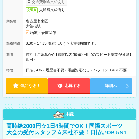
交通費別途支給あり
交通費支給有り
交通費
名古屋市東区
勤務地
大曽根駅
物流・倉庫関係
8:30～17:15 ※表記のうち実働8時間です。
勤務時間
長期【ご応募から1週間以内(最短2日目)のスピード就業が可能】
期間
即日～
日払いOK
/
履歴書不要
/
電話対応なし
/
パソコンスキル不要
特徴
気になる！
応募する
詳細へ
未読
高時給2000円☆1日4時間でOK！国際スポーツ
大会の受付スタッフ☆来社不要！日払いOK♪/N1