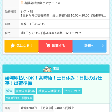
有限会社伊藤ケアサービス
シフト制
勤務時間
1日あたりの実働時間：最大8時間/日 10:00～20:00（実働8時間
／休憩2時間） ★毎週【水曜日】【土曜日】【日曜日】のいずれ
か、または複数日勤務できる方歓迎！ ★「他の曜日で働きた
単発・1日のみOK
期間
い」「別のお仕事を希望したい」という方も柔軟に調整可能で
す。ご応募時にご遠慮なくご相談ください。 ※残業は原則あり
週1日からOK / 日払いOK / 副業・WワークOK
特徴
ません。
気になる！
応募する
詳細へ
未読
給与即払いOK！高時給！土日休み！日勤のお仕
事！出荷準備
派遣
職種未経験OK
社会人未経験OK
ブランクOK
WEB登録・面接OK
時給1500円 【月収例】240000円以上
給与