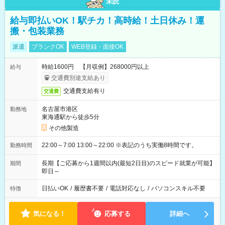
未読
給与即払いOK！駅チカ！高時給！土日休み！運
搬・包装業務
派遣
ブランクOK
WEB登録・面接OK
時給1600円 【月収例】268000円以上
給与
交通費別途支給あり
交通費支給有り
交通費
名古屋市港区
勤務地
東海通駅から徒歩5分
その他製造
22:00～7:00 13:00～22:00 ※表記のうち実働8時間です。
勤務時間
長期【ご応募から1週間以内(最短2日目)のスピード就業が可能】
期間
即日～
日払いOK
/
履歴書不要
/
電話対応なし
/
パソコンスキル不要
特徴
気になる！
応募する
詳細へ