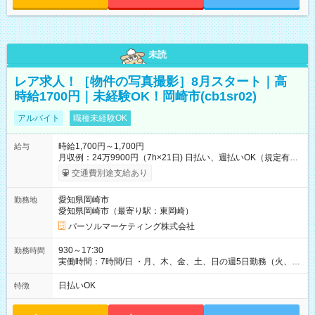
未読
レア求人！［物件の写真撮影］8月スタート｜高
時給1700円｜未経験OK！岡崎市(cb1sr02)
アルバイト
職種未経験OK
時給1,700円～1,700円
給与
月収例：24万9900円（7h×21日) 日払い、週払いOK（規定有
り） 【試用期間】試用期間なし
交通費別途支給あり
愛知県岡崎市
勤務地
愛知県岡崎市（最寄り駅：東岡崎）
パーソルマーケティング株式会社
930～17:30
勤務時間
実働時間：7時間/日 ・月、木、金、土、日の週5日勤務（火、水
は固定休です／夏季、年末年始等、長期休暇有り！） ・ワンシ
フト！ 残業ほぼナシ（0～5h/月）
日払いOK
特徴