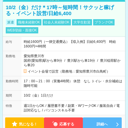
10/2（金）だけ＊17時～短時間！サクッと稼げ
る・イベント設営/日給6,400
派遣
職種未経験OK
社会人未経験OK
大学生歓迎
ブランクOK
WEB登録・面接OK
時給1600円（一律交通費込）【収入例】日給6,400円 時給
給与
1600円×4時間
愛知県豊川市
勤務地
国府(愛知県)駅から車9分
/
豊川駅から車19分
/
豊川稲荷駅か
ら車20
イベント会場で設営（勤務地：愛知県豊川市白鳥町）
17：00～21：00（実働4時間） 休憩 なし トイレ・水分補給は
勤務時間
随時可能
10/2（金）1日だけ
期間
週1日からOK
/
履歴書不要
/
副業・WワークOK
/
服装自由
/
電
特徴
話対応なし
/
パソコンスキル不要
気になる！
応募する
詳細へ