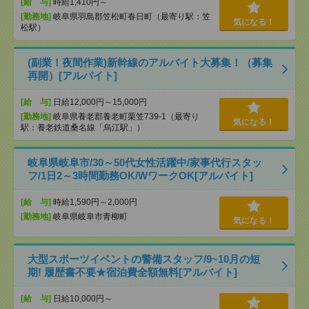
[給 与]
時給1,410円～
[勤務地]
岐阜県羽島郡笠松町春日町（最寄り駅：笠
気になる！
松駅）
(副業！夜間作業)新幹線のアルバイト大募集！（募集
再開）[アルバイト]
[給 与]
日給12,000円～15,000円
[勤務地]
岐阜県養老郡養老町栗笠739-1（最寄り
気になる！
駅：養老鉄道桑名線「烏江駅」）
岐阜県岐阜市/30～50代女性活躍中/家事代行スタッ
フ/1日2～3時間勤務OK/WワークOK[アルバイト]
[給 与]
時給1,590円～2,000円
[勤務地]
岐阜県岐阜市青柳町
気になる！
大型スポーツイベントの警備スタッフ/9~10月の短
期! 履歴書不要★宿泊費全額無料[アルバイト]
[給 与]
日給10,000円～