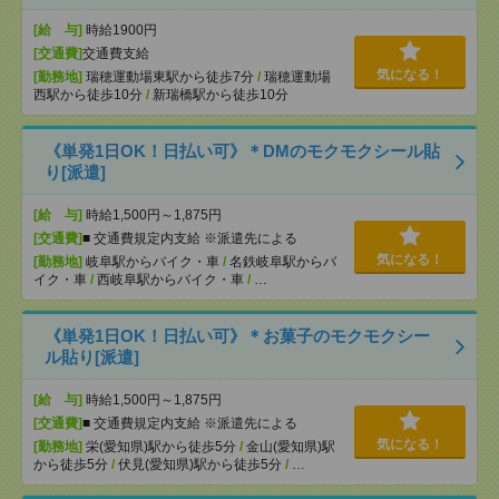
[給 与]
時給1900円
[交通費]
交通費支給
気になる！
[勤務地]
瑞穂運動場東駅から徒歩7分
/
瑞穂運動場
西駅から徒歩10分
/
新瑞橋駅から徒歩10分
《単発1日OK！日払い可》＊DMのモクモクシール貼
り[派遣]
[給 与]
時給1,500円～1,875円
[交通費]
■ 交通費規定内支給 ※派遣先による
気になる！
[勤務地]
岐阜駅からバイク・車
/
名鉄岐阜駅からバ
イク・車
/
西岐阜駅からバイク・車
/
…
《単発1日OK！日払い可》＊お菓子のモクモクシー
ル貼り[派遣]
[給 与]
時給1,500円～1,875円
[交通費]
■ 交通費規定内支給 ※派遣先による
気になる！
[勤務地]
栄(愛知県)駅から徒歩5分
/
金山(愛知県)駅
から徒歩5分
/
伏見(愛知県)駅から徒歩5分
/
…