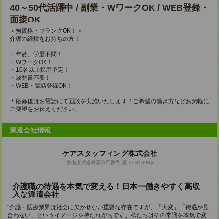
40～50代活躍中 / 副業・WワークOK / WEB登録・
面接OK
＜無資格・ブランクOK！＞
介護の経験をお持ちの方！
・年齢、学歴不問！
・WワークOK！
・10名以上採用予定！
・履歴書不要！
・WEB・電話登録OK！
＊応募後はお電話にて面談を実施いたします！ご希望の働き方などお気軽に
ご要望をお伝えください。
派遣会社情報
ケアスタッフィング株式会社
労働者派遣事業許可番号:派 13-316934
介護職の待遇を本気で変える！日本一働きやすく高収
入な派遣会社
"介護・医療業界は社会に欠かせない重要な存在ですが、「大変」「待遇が見
合わない」というイメージを持たれがちです。私たちはその常識を本気で変