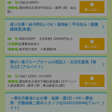
[給 与]
日給10,400円～
[勤務地]
愛知県名古屋市中区金山（最寄り駅：金山
気になる！
駅）
座り仕事！給与即払いOK！高時給！平日休み！顕微
鏡検査[派遣]
[給 与]
時給1550円 【月収例】229400円以上
[交通費]
交通費支給有り
気になる！
[勤務地]
岐阜県大垣市 ※車通勤OK
障がい者グループホームの世話人・生活支援員【覚
王山】[アルバイト]
[給 与]
日給7,125円～14,700円
[勤務地]
愛知県名古屋市千種区姫池通1-15アベニー
気になる！
ル姫池通203（最寄り駅：東山線覚王山駅）
＜厚生労働省のお仕事・短期・週3日～OK＞愛知
県・労働保険ご案内スタッフ/Q311072325046[アルバ
イト]