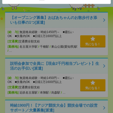
【オープニング募集】おばあちゃんのお散歩付き添
いも仕事の1つ[派遣]
[給 与]
無資格未経験：時給1450円～ ■週払い
OK ■扶養内OK ■日収1万1600円以上
[交通費]
交通費全額支給
気になる！
[勤務地]
名古屋大学駅
/
千種駅
/
東山公園(愛知県)駅
/
…
説明会参加で全員に【現金2千円相当プレゼント】生
活のお手伝い[派遣]
[給 与]
無資格未経験：時給1450円～ ■週払い
OK ■扶養内OK ■日収1万1600円以上
[交通費]
交通費全額支給
気になる！
[勤務地]
近鉄名古屋駅
/
本陣駅
/
烏森駅
/
…
時給1900円！【アジア競技大会】競技会場での設営
サポート／大量募集[派遣]