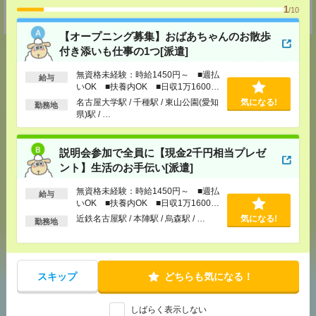
TEL：0120-936-286
1
/10
担当：担当者
【オープニング募集】おばあちゃんのお散歩
付き添いも仕事の1つ[派遣]
無資格未経験：時給1450円～ ■週払
給与
いOK ■扶養内OK ■日収1万1600円
応募ページへ
以上
名古屋大学駅 / 千種駅 / 東山公園(愛知
気になる!
勤務地
県)駅 / …
気になる！
電話応募
説明会参加で全員に【現金2千円相当プレゼ
ント】生活のお手伝い[派遣]
メール
LINE
で送る
で送る
無資格未経験：時給1450円～ ■週払
給与
いOK ■扶養内OK ■日収1万1600円
以上
近鉄名古屋駅 / 本陣駅 / 烏森駅 / …
気になる!
勤務地
シェア
ツイート
ブックマーク
スキップ
どちらも気になる！
あなたの閲覧履歴からの
おすすめ
しばらく表示しない