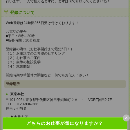
行います。一人で抱え込まずに、まずは何でも頼ってくださいね！
登録について
Web登録は24時間365日受け付けております！
お電話の場合
■平日：8時～20時
■所要時間：20分程度
登録後の流れ（お仕事開始まで最短5日！）
（１）お電話でのご希望のヒアリング
（２）お仕事のご案内
（３）実際の施設見学
（４）就業開始！
開始時期や希望休の調整など、何でもお伝え下さい！
登録場所
東京本社
〒101-0034 東京都千代田区神田東紺屋町２８－１ VORT神田2 7F
TEL：0120-936-286
担当：担当者
×
名古屋支店
どちらのお仕事が気になりますか？
〒451-0042 愛知県名古屋市西区那古野2-23－7 アヴェニールビルディング
名駅401号