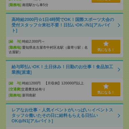
[勤務地]
南宿駅から車5分
高時給2000円☆1日4時間でOK！国際スポーツ大会の
受付スタッフ☆来社不要！日払いOK♪/N1[アルバイ
ト]
[給 与]
時給2,000円～
[勤務地]
愛知県名古屋市中村区名駅（最寄り駅：名
気になる！
古屋駅）
給与即払いOK！土日休み！日勤のお仕事！食品加工
業務[派遣]
[給 与]
時給1200円 【月収例】120000円以上
[交通費]
交通費支給有り
気になる！
[勤務地]
新羽島駅
レアなお仕事・人気イベントがいっぱい♪イベントス
タッフ☆働いたその日に給料もらえる日払い
OK◎/N1[アルバイト]