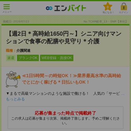
0
メニュー
気になる！
ログイン
掲載日 :2026
/
07
/
23
No.TCAR岐阜_13・SNR【本社】
【週2日＊高時給1650円～】シニア向けマン
ションで食事の配膳や見守り＊介護
職種：
介護関連
派遣
ブランクOK
WEB登録・面接OK
≪1日5時間～の時短OK！≫業界最高水準の高時給
でとにかく稼げる＊日払いもOK！
▼まるで高級マンションのような施設で働ける！ 人気の「サービ
...
もっとみる
応募が集まった時点で掲載終了
この求人は応募が集まり次第、掲載終了致します。予めご理解くださ
い。