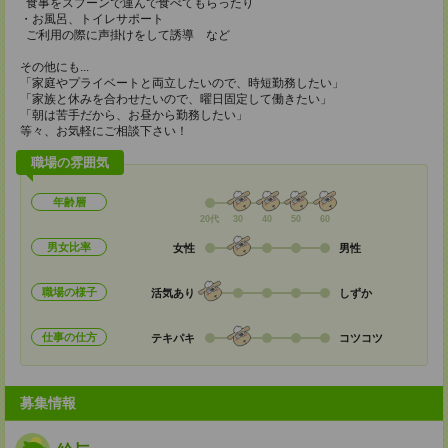
食事をスプーンで運んで食べてもらったり
・お風呂、トイレサポート
ご利用の際に声掛けをして誘導 など
その他にも...
「家庭やプライベートと両立したいので、時短勤務したい」
「家族と休みを合わせたいので、曜日固定して働きたい」
「朝は苦手だから、お昼から勤務したい」
等々、お気軽にご相談下さい！
職場の雰囲気
年齢層
20代
30
40
50
60
男女比率
女性
男性
職場の様子
活気あり
しずか
仕事の仕方
テキパキ
コツコツ
募集情報