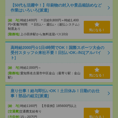
【50代も活躍中！】印刷物の封入や景品箱詰めなど
作業はいろいろ[派遣]
[給 与]
時給1400円 ＊日給9,800円＝時給1,400
円×実働7時間 ＊日払い・週払い（速払システム）
制度あり
気になる！
[勤務地]
上小田井駅から無料送迎バス10分
高時給2000円☆1日4時間でOK！国際スポーツ大会の
受付スタッフ☆来社不要！日払いOK♪/N1[アルバイ
ト]
[給 与]
時給2,000円～
[勤務地]
愛知県名古屋市中区金山（最寄り駅：金山
気になる！
駅）
座り仕事！給与即払いOK！土日休み！日勤のお仕
事！部品の組立[派遣]
[給 与]
時給1160円 【月収例】185600円以上
[交通費]
交通費支給有り
[月収例]
15～20万円
気になる！