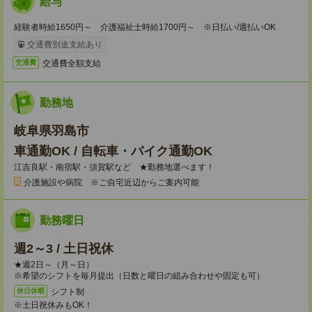
給与
経験者時給1650円～ 介護福祉士時給1700円～ ※日払い/週払いOK
交通費別途支給あり
交通費全額支給
交通費
勤務地
岐阜県羽島市
車通勤OK / 自転車・バイク通勤OK
江吉良駅・南宿駅・須賀駅など ★勤務地選べます！
介護施設や病院 ※ご自宅近辺からご案内可能
勤務曜日
週2～3 / 土日祝休
★週2日～（月～日）
※希望のシフトを毎月提出（日数と曜日の組み合わせや固定も可）
シフト制
休日休暇
※土日祝休みもOK！