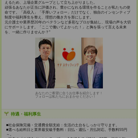
えるため、上場企業グループとして立ち上がりました。
頑張るあなたが正当に評価され、豊かになれる環境を作ることが私たちの使
命です。「高収入」「手厚いフォロー」だけでなく、独自のインセンティブ
制度や福利厚生を整え、理想の働き方を形にします。
元介護士や業界歴20年のベテランなど多彩なプロが集結し、現場の声を大切
にサポートします。「ここで働いてよかった！」と胸を張って言える未来
を、一緒に作りませんか？"
あなたのご希望に合うお仕事を紹介します！
フォローは私たちにおまかせください！
待遇・福利厚生
■社会保険完備・交通費全額支給：生活の土台をしっかり守ります。
■選べる給料日と業界最安級手数料：日払・週払・月払対応。手数料55円
～。