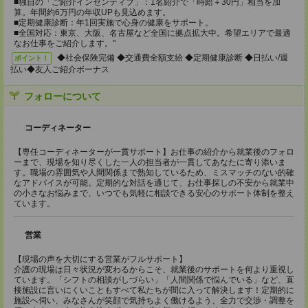
■独自の「ご紹介インセンティブ」：1名紹介で「時給＋30円」相当を加
算。年間約6万円の年収UPも見込めます。
■定期健康診断：年1回実施で心身の健康をサポート。
■全国対応：東京、大阪、名古屋など全国に拠点拡大中。希望エリアで最適
なお仕事をご紹介します。"
◆社会保険完備 ◆交通費全額支給 ◆定期健康診断 ◆日払い/週
ポイント！
払い◆友人ご紹介ボーナス
フォローについて
コーディネーター
【専任コーディネーターが一貫サポート】お仕事の紹介から就業後のフォロ
ーまで、現場を知り尽くした一人の担当者が一貫してあなたに寄り添いま
す。職場の雰囲気や人間関係まで熟知しているため、ミスマッチのない的確
なアドバイスが可能。定期的な対話を通じて、お仕事探しの不安から就業中
の小さなお悩みまで、いつでも気軽に相談できる安心のサポート体制を整え
ています。
営業
【現場の声を大切にする営業がフルサポート】
介護の現場は日々状況が変わるからこそ、就業後のサポートを何より重視し
ています。「シフトの相談がしづらい」「人間関係で悩んでいる」など、直
接施設に言いにくいこともすべて私たちが間に入って解決します！定期的に
施設へ伺い、みなさんが笑顔で気持ちよく働けるよう、全力で交渉・調整を