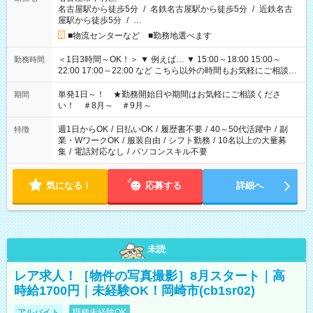
名古屋駅から徒歩5分
/
名鉄名古屋駅から徒歩5分
/
近鉄名古
屋駅から徒歩5分
/
…
■物流センターなど ■勤務地選べます
＜1日3時間～OK！＞ ▼ 例えば… ▼ 15:00～18:00 15:00～
勤務時間
22:00 17:00～22:00 など こちら以外の時間もお気軽にご相談く
ださい！
単発1日～！ ★勤務開始日や期間はお気軽にご相談くださ
期間
い！ ＃8月～ ＃9月～
週1日からOK
/
日払いOK
/
履歴書不要
/
40～50代活躍中
/
副
特徴
業・WワークOK
/
服装自由
/
シフト勤務
/
10名以上の大量募
集
/
電話対応なし
/
パソコンスキル不要
気になる！
応募する
詳細へ
未読
レア求人！［物件の写真撮影］8月スタート｜高
時給1700円｜未経験OK！岡崎市(cb1sr02)
アルバイト
職種未経験OK