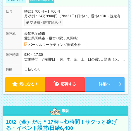
時給1,700円～1,700円
給与
月収例：24万9900円（7h×21日) 日払い、週払いOK（規定有
り） 【試用期間】試用期間なし
交通費別途支給あり
愛知県岡崎市
勤務地
愛知県岡崎市（最寄り駅：東岡崎）
パーソルマーケティング株式会社
930～17:30
勤務時間
実働時間：7時間/日 ・月、木、金、土、日の週5日勤務（火、水
は固定休です／夏季、年末年始等、長期休暇有り！） ・ワンシ
フト！ 残業ほぼナシ（0～5h/月）
日払いOK
特徴
気になる！
応募する
詳細へ
未読
10/2（金）だけ＊17時～短時間！サクッと稼げ
る・イベント設営/日給6,400