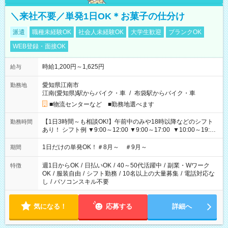
＼来社不要／単発1日OK＊お菓子の仕分け
派遣
職種未経験OK
社会人未経験OK
大学生歓迎
ブランクOK
WEB登録・面接OK
時給1,200円～1,625円
給与
愛知県江南市
勤務地
江南(愛知県)駅からバイク・車
/
布袋駅からバイク・車
■物流センターなど ■勤務地選べます
【1日3時間～も相談OK!】午前中のみや18時以降などのシフト
勤務時間
あり！ シフト例 ▼9:00～12:00 ▼9:00～17:00 ▼10:00～19:00
▼18:00～21:00
1日だけの単発OK！＃8月～ ＃9月～
期間
週1日からOK
/
日払いOK
/
40～50代活躍中
/
副業・Wワーク
特徴
OK
/
服装自由
/
シフト勤務
/
10名以上の大量募集
/
電話対応な
し
/
パソコンスキル不要
気になる！
応募する
詳細へ