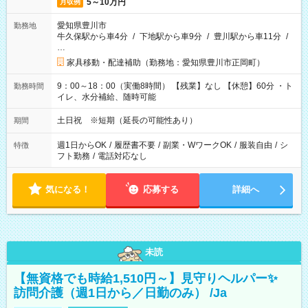
5～10万円
月収例
愛知県豊川市
勤務地
牛久保駅から車4分
/
下地駅から車9分
/
豊川駅から車11分
/
…
家具移動・配達補助（勤務地：愛知県豊川市正岡町）
9：00～18：00（実働8時間） 【残業】なし 【休憩】60分 ・ト
勤務時間
イレ、水分補給、随時可能
土日祝 ※短期（延長の可能性あり）
期間
週1日からOK
/
履歴書不要
/
副業・WワークOK
/
服装自由
/
シ
特徴
フト勤務
/
電話対応なし
気になる！
応募する
詳細へ
未読
【無資格でも時給1,510円～】見守りヘルパー✨
訪問介護（週1日から／日勤のみ） /Ja