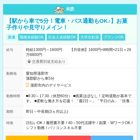
未読
【駅から車で5分！電車・バス通勤もOK♪】お菓
子作りや見守りメイン！
派遣
職種未経験OK
社会人未経験OK
大学生歓迎
ブランクOK
時給1300円～1600円 【月収例】1600円×8時間×21日＝26
給与
万8800円
交通費別途支給あり
愛知県蒲郡市
勤務地
蒲郡駅から車5分
蒲郡市内のデイサービス
■8:30～17:30（休憩60分） ■残業ほぼなし！定時退勤が基本で
勤務時間
す。 ■柔軟な働き方を応援！ 「週2日～」「平日のみ」「扶養内
勤務」など、あなたの生活に合わせた相談が可能。 無理な連勤
もありませんので、自分のペースを大切にしながら、長く安心
即日～中長期(3ヵ月以上)
期間
して働ける環境です。 夕飯の準備や家族との時間もしっかり確
保できるため、主婦（夫）の方も無理なく続けていただけま
日払いOK
/
履歴書不要
/
40～50代活躍中
/
副業・WワークOK
/
特徴
す。
シフト勤務
/
パソコンスキル不要