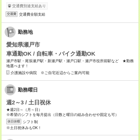
交通費別途支給あり
交通費全額支給
交通費
勤務地
愛知県瀬戸市
車通勤OK / 自転車・バイク通勤OK
瀬戸市駅・尾張瀬戸駅・新瀬戸駅・瀬戸口駅・瀬戸市役所前駅など ★勤務
地選べます！
介護施設や病院 ※ご自宅近辺からご案内可能
勤務曜日
週2～3 / 土日祝休
★週2日～（月～日）
※希望のシフトを毎月提出（日数と曜日の組み合わせや固定も可）
シフト制
休日休暇
※土日祝休みもOK！