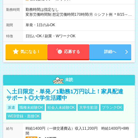
勤務時間は指定なし
勤務時間
変形労働時間制 想定労働時間170時間/月 ☆シフト例 ＊8/15～
10/26 全日共通 08：00～12：00 17：00～21：00 ＊8/31
～9/19のみ下記シフトもあります！ 12：00～16：00 ＊9/6～
単発・1日のみOK
期間
10/6、10/11～26のみ下記シフトもあります！ 07：00～11：
00
日払いOK / 副業・WワークOK
特徴
気になる！
応募する
詳細へ
未読
＼土日限定・単発／1勤務1万円以上！家具配達
サポート◎大学生活躍中
派遣
職種未経験OK
社会人未経験OK
大学生歓迎
ブランクOK
WEB登録・面接OK
時給1400円（一律交通費込）収入11,200円 時給1400円×8時
給与
間