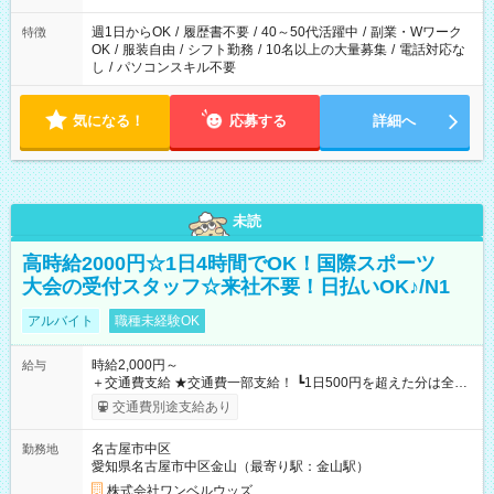
週1日からOK
/
履歴書不要
/
40～50代活躍中
/
副業・Wワーク
特徴
OK
/
服装自由
/
シフト勤務
/
10名以上の大量募集
/
電話対応な
し
/
パソコンスキル不要
気になる！
応募する
詳細へ
未読
高時給2000円☆1日4時間でOK！国際スポーツ
大会の受付スタッフ☆来社不要！日払いOK♪/N1
アルバイト
職種未経験OK
時給2,000円～
給与
＋交通費支給 ★交通費一部支給！ ┗1日500円を超えた分は全額
支給！ ※往復500円以内の方は自己負担となります ★日払い
交通費別途支給あり
OK！（規定あり） ┗働いたその日に現金GET♪ お仕事後はコン
ビニATMから 日払い分を引き落とせます！ 【試用期間】試用
名古屋市中区
勤務地
期間なし
愛知県名古屋市中区金山（最寄り駅：金山駅）
株式会社ワンベルウッズ