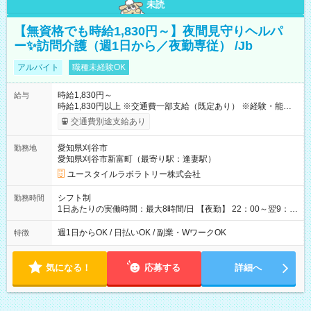
未読
【無資格でも時給1,830円～】夜間見守りヘルパ
ー✨訪問介護（週1日から／夜勤専従） /Jb
アルバイト
職種未経験OK
時給1,830円～
給与
時給1,830円以上 ※交通費一部支給（既定あり） ※経験・能力を
考慮して決定します 【収入例】 週1回勤務の場合：1,830円×8時
交通費別途支給あり
間×4回=5万8,560円 週3回勤務の場合：1,830円×8時間×12回
=17万5,680円 【試用期間】試用期間あり 試用期間の長さ：2ヶ
愛知県刈谷市
勤務地
月 ※ 雇用形態と給与に、本採用時と異なる部分があります。 雇
愛知県刈谷市新富町（最寄り駅：逢妻駅）
用形態：本採用時と同じです。 給与：時給 1,570円以上
ユースタイルラボラトリー株式会社
シフト制
勤務時間
1日あたりの実働時間：最大8時間/日 【夜勤】 22：00～翌9：
00 ※週1日～OK ／ 夜勤専従 ＊＊ 勤務時間例 ＊＊ ■22時か
ら翌7時 ■23時から翌8時 ■24時から翌9時 など ※上記の時間
週1日からOK / 日払いOK / 副業・WワークOK
特徴
内で8時間勤務（休憩1時間）ご利用者様により、時間は異なり
ます。 ※曜日固定（毎週同じ曜日での勤務となります）
気になる！
応募する
詳細へ