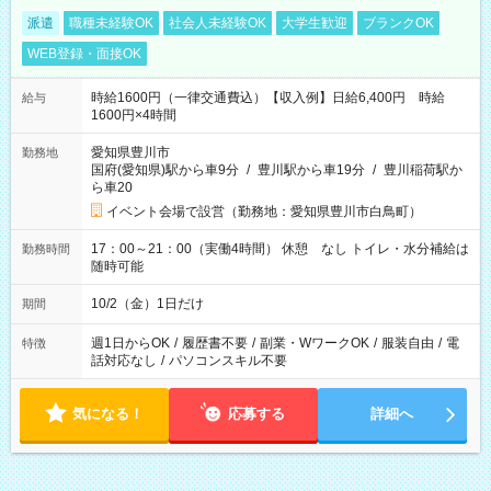
派遣
職種未経験OK
社会人未経験OK
大学生歓迎
ブランクOK
WEB登録・面接OK
時給1600円（一律交通費込）【収入例】日給6,400円 時給
給与
1600円×4時間
愛知県豊川市
勤務地
国府(愛知県)駅から車9分
/
豊川駅から車19分
/
豊川稲荷駅か
ら車20
イベント会場で設営（勤務地：愛知県豊川市白鳥町）
17：00～21：00（実働4時間） 休憩 なし トイレ・水分補給は
勤務時間
随時可能
10/2（金）1日だけ
期間
週1日からOK
/
履歴書不要
/
副業・WワークOK
/
服装自由
/
電
特徴
話対応なし
/
パソコンスキル不要
気になる！
応募する
詳細へ