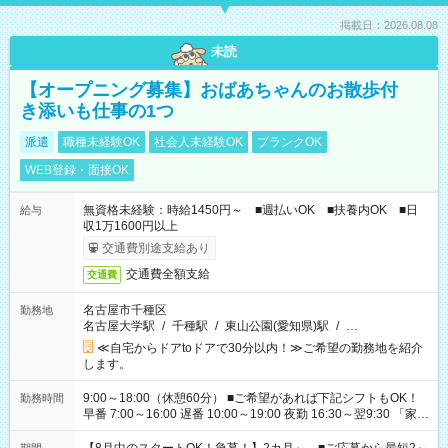
掲載日：2026.08.08
未読
【オープニング募集】おばあちゃんのお散歩付
き添いも仕事の1つ
派遣
職種未経験OK
社会人未経験OK
ブランクOK
WEB登録・面接OK
無資格未経験：時給1450円～ ■週払いOK ■扶養内OK ■日
給与
収1万1600円以上
交通費別途支給あり
交通費全額支給
交通費
名古屋市千種区
勤務地
名古屋大学駅
/
千種駅
/
東山公園(愛知県)駅
/
…
≪自宅からドアtoドアで30分以内！≫ご希望の勤務地を紹介
します。
9:00～18:00（休憩60分） ■ご希望があれば下記シフトもOK！
勤務時間
早番 7:00～16:00 遅番 10:00～19:00 夜勤 16:30～翌9:30 「家族
と休みを合わせたい」 「余裕を持って夕飯の準備がしたい」
「できれば残業はしたくない」 など、ご希望を教えてください