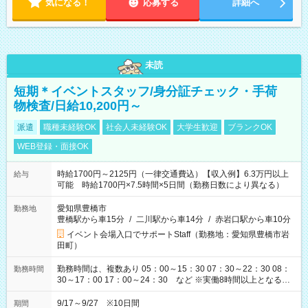
気になる！
応募する
詳細へ
未読
短期＊イベントスタッフ/身分証チェック・手荷
物検査/日給10,200円～
派遣
職種未経験OK
社会人未経験OK
大学生歓迎
ブランクOK
WEB登録・面接OK
時給1700円～2125円（一律交通費込）【収入例】6.3万円以上
給与
可能 時給1700円×7.5時間×5日間（勤務日数により異なる）
愛知県豊橋市
勤務地
豊橋駅から車15分
/
二川駅から車14分
/
赤岩口駅から車10分
イベント会場入口でサポートStaff（勤務地：愛知県豊橋市岩
田町）
勤務時間は、複数あり 05：00～15：30 07：30～22：30 08：
勤務時間
30～17：00 17：00～24：30 など ※実働8時間以上となる勤
務もあります。 【休憩】60分+他休憩あり 交替で取得します。
安全面に配慮しこまめな休憩があります。
9/17～9/27 ※10日間
期間