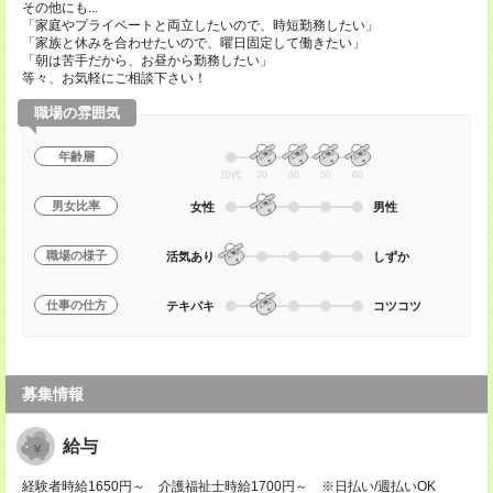
その他にも...
「家庭やプライベートと両立したいので、時短勤務したい」
「家族と休みを合わせたいので、曜日固定して働きたい」
「朝は苦手だから、お昼から勤務したい」
等々、お気軽にご相談下さい！
職場の雰囲気
年齢層
20代
30
40
50
60
男女比率
女性
男性
職場の様子
活気あり
しずか
仕事の仕方
テキパキ
コツコツ
募集情報
給与
経験者時給1650円～ 介護福祉士時給1700円～ ※日払い/週払いOK