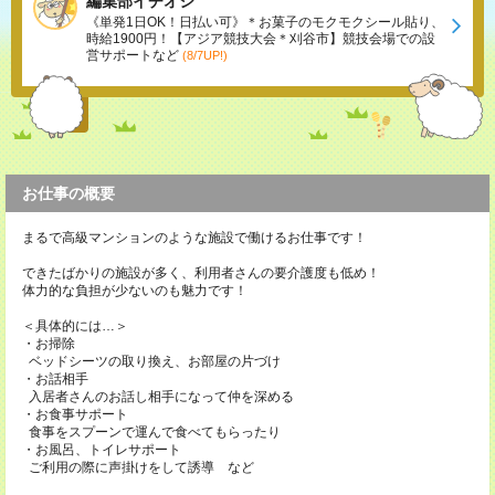
編集部イチオシ
《単発1日OK！日払い可》＊お菓子のモクモクシール貼り、
時給1900円！【アジア競技大会＊刈谷市】競技会場での設
営サポートなど
(8/7UP!)
お仕事の概要
まるで高級マンションのような施設で働けるお仕事です！
できたばかりの施設が多く、利用者さんの要介護度も低め！
体力的な負担が少ないのも魅力です！
＜具体的には…＞
・お掃除
ベッドシーツの取り換え、お部屋の片づけ
・お話相手
入居者さんのお話し相手になって仲を深める
・お食事サポート
食事をスプーンで運んで食べてもらったり
・お風呂、トイレサポート
ご利用の際に声掛けをして誘導 など