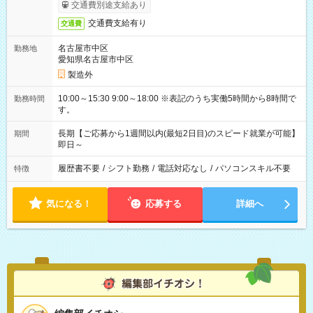
交通費別途支給あり
交通費支給有り
交通費
名古屋市中区
勤務地
愛知県名古屋市中区
製造外
10:00～15:30 9:00～18:00 ※表記のうち実働5時間から8時間で
勤務時間
す。
長期【ご応募から1週間以内(最短2日目)のスピード就業が可能】
期間
即日～
履歴書不要
/
シフト勤務
/
電話対応なし
/
パソコンスキル不要
特徴
気になる！
応募する
詳細へ