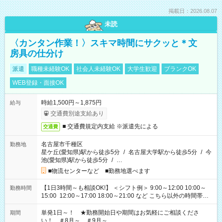
掲載日：2026.08.07
未読
〈カンタン作業！〉スキマ時間にサクッと＊文
房具の仕分け
派遣
職種未経験OK
社会人未経験OK
大学生歓迎
ブランクOK
WEB登録・面接OK
時給1,500円～1,875円
給与
交通費別途支給あり
■ 交通費規定内支給 ※派遣先による
交通費
名古屋市千種区
勤務地
星ケ丘(愛知県)駅から徒歩5分
/
名古屋大学駅から徒歩5分
/
今
池(愛知県)駅から徒歩5分
/
…
■物流センターなど ■勤務地選べます
【1日3時間～も相談OK!】 ＜シフト例＞ 9:00～12:00 10:00～
勤務時間
15:00 12:00～17:00 18:00～21:00 など こちら以外の時間帯も
お気軽にご相談ください！
単発1日～！ ★勤務開始日や期間はお気軽にご相談くださ
期間
い！ ＃8月～ ＃9月～