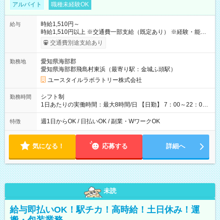
アルバイト
職種未経験OK
時給1,510円～
給与
時給1,510円以上 ※交通費一部支給（既定あり） ※経験・能力を
考慮して決定します 【収入例】 週1回勤務の場合：1,510円×8時
交通費別途支給あり
間×4回=4万8,320円 週3回勤務の場合：1,510円×8時間×12回
=14万4,960円 週5回勤務の場合：1,510円×8時間×20回=24万
愛知県海部郡
勤務地
1,600円 【試用期間】試用期間あり 試用期間の長さ：2ヶ月
愛知県海部郡飛島村東浜（最寄り駅：金城ふ頭駅）
※ 雇用形態と給与に、本採用時と異なる部分があります。 雇用
形態：本採用時と同じです。 給与：時給 1,140円以上
ユースタイルラボラトリー株式会社
シフト制
勤務時間
1日あたりの実働時間：最大8時間/日 【日勤】 7：00～22：00
の間で8時間勤務（休憩時間は法定通り） ※週1日～OK ／ 夜勤
なし ＊＊ 勤務時間例 ＊＊ ■8時から17時 ■9時から18時 ■10
週1日からOK / 日払いOK / 副業・WワークOK
特徴
時から19時 ■12時から21時 など ※訪問先により変動 ※曜日固
定（毎週同じ曜日勤務）
気になる！
応募する
詳細へ
未読
給与即払いOK！駅チカ！高時給！土日休み！運