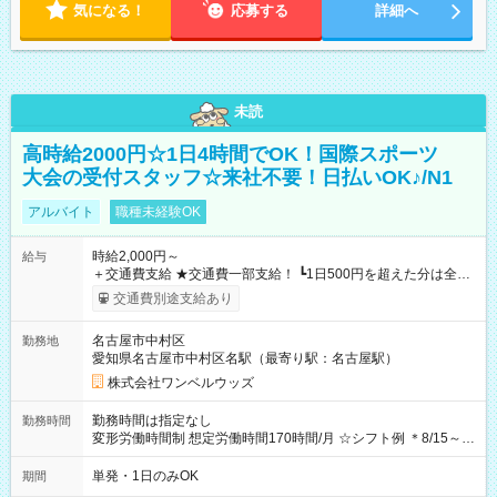
気になる！
応募する
詳細へ
未読
高時給2000円☆1日4時間でOK！国際スポーツ
大会の受付スタッフ☆来社不要！日払いOK♪/N1
アルバイト
職種未経験OK
時給2,000円～
給与
＋交通費支給 ★交通費一部支給！ ┗1日500円を超えた分は全額
支給！ ※往復500円以内の方は自己負担となります ★日払い
交通費別途支給あり
OK！（規定あり） ┗働いたその日に現金GET♪ お仕事後はコン
ビニATMから 日払い分を引き落とせます！ 【試用期間】試用
名古屋市中村区
勤務地
期間なし
愛知県名古屋市中村区名駅（最寄り駅：名古屋駅）
株式会社ワンベルウッズ
勤務時間は指定なし
勤務時間
変形労働時間制 想定労働時間170時間/月 ☆シフト例 ＊8/15～
10/26 全日共通 08：00～12：00 17：00～21：00 ＊8/31
～9/19のみ下記シフトもあります！ 12：00～16：00 ＊9/6～
単発・1日のみOK
期間
10/6、10/11～26のみ下記シフトもあります！ 07：00～11：