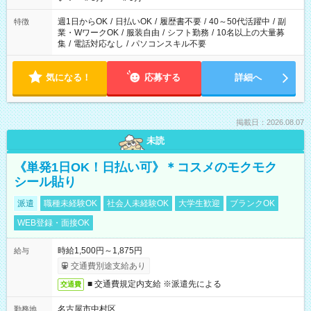
週1日からOK
/
日払いOK
/
履歴書不要
/
40～50代活躍中
/
副
特徴
業・WワークOK
/
服装自由
/
シフト勤務
/
10名以上の大量募
集
/
電話対応なし
/
パソコンスキル不要
気になる！
応募する
詳細へ
掲載日：2026.08.07
未読
《単発1日OK！日払い可》＊コスメのモクモク
シール貼り
派遣
職種未経験OK
社会人未経験OK
大学生歓迎
ブランクOK
WEB登録・面接OK
時給1,500円～1,875円
給与
交通費別途支給あり
■ 交通費規定内支給 ※派遣先による
交通費
名古屋市中村区
勤務地