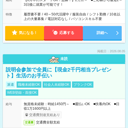
【8月中のスタートOK！急募！】2カ月～ ■ご応募から最短2～
期間
ね。 ※Wワーク希望の方へ 今ご覧のお仕事で希望する勤務時間
3日後に就業が可能です！
と、もう1つのお仕事の勤務時間。 合計で週40時間を超える場
合は応募できません。
履歴書不要
/
40～50代活躍中
/
服装自由
/
シフト勤務
/
10名以
特徴
上の大量募集
/
電話対応なし
/
パソコンスキル不要
気になる！
応募する
詳細へ
掲載日：2026.08.05
未読
説明会参加で全員に【現金2千円相当プレゼン
ト】生活のお手伝い
派遣
職種未経験OK
社会人未経験OK
ブランクOK
WEB登録・面接OK
無資格未経験：時給1450円～ ■週払いOK ■扶養内OK ■日
給与
収1万1600円以上
交通費別途支給あり
交通費全額支給
交通費