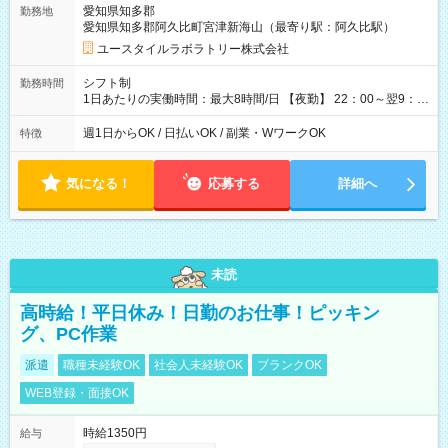
愛知県知多郡
勤務地
月 ※ 雇用形態と給与に、本採用時と異なる部分があります。 雇
愛知県知多郡阿久比町宮津新海山（最寄り駅：阿久比駅）
用形態：本採用時と同じです。 給与：時給 1,570円以上
ユースタイルラボラトリー株式会社
シフト制
勤務時間
1日あたりの実働時間：最大8時間/日 【夜勤】 22：00～翌9：
00 ※週1日～OK ／ 夜勤専従 ＊＊ 勤務時間例 ＊＊ ■22時か
ら翌7時 ■23時から翌8時 ■24時から翌9時 など ※上記の時間
週1日からOK / 日払いOK / 副業・WワークOK
特徴
内で8時間勤務（休憩1時間）ご利用者様により、時間は異なり
ます。 ※曜日固定（毎週同じ曜日での勤務となります）
気になる！
応募する
詳細へ
未読
高時給！平日休み！日勤のお仕事！ピッキン
グ、PC作業
派遣
職種未経験OK
社会人未経験OK
ブランクOK
WEB登録・面接OK
時給1350円
給与