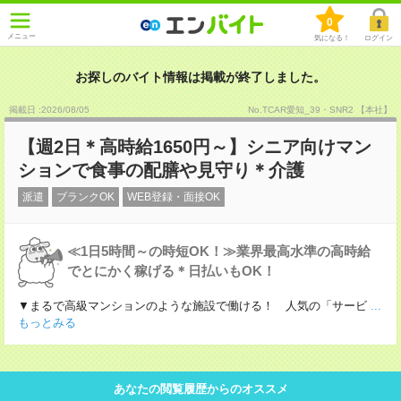
0
メニュー
気になる！
ログイン
お探しのバイト情報は掲載が終了しました。
掲載日 :2026
/
08
/
05
No.TCAR愛知_39・SNR2 【本社】
【週2日＊高時給1650円～】シニア向けマン
ションで食事の配膳や見守り＊介護
派遣
ブランクOK
WEB登録・面接OK
≪1日5時間～の時短OK！≫業界最高水準の高時給
でとにかく稼げる＊日払いもOK！
▼まるで高級マンションのような施設で働ける！ 人気の「サービ
...
もっとみる
あなたの閲覧履歴からのオススメ