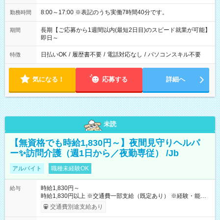
8:00～17:00 ※表記のうち実働7時間40分です。
勤務時間
長期【ご応募から1週間以内(最短2日目)のスピード就業が可能】
期間
即日～
日払いOK
/
履歴書不要
/
電話対応なし
/
パソコンスキル不要
特徴
気になる！
応募する
詳細へ
未読
【無資格でも時給1,830円～】夜間見守りヘルパ
ー✨訪問介護（週1日から／夜勤専従） /Jb
アルバイト
職種未経験OK
時給1,830円～
給与
時給1,830円以上 ※交通費一部支給（既定あり） ※経験・能力を
考慮して決定します 【収入例】 週1回勤務の場合：1,830円×8時
交通費別途支給あり
間×4回=5万8,560円 週3回勤務の場合：1,830円×8時間×12回
=17万5,680円 【試用期間】試用期間あり 試用期間の長さ：2ヶ