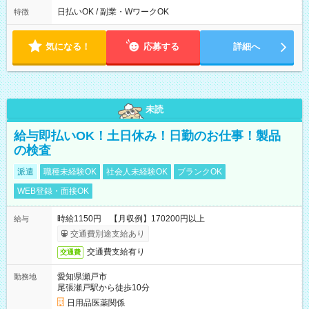
00
日払いOK / 副業・WワークOK
特徴
気になる！
応募する
詳細へ
未読
給与即払いOK！土日休み！日勤のお仕事！製品
の検査
派遣
職種未経験OK
社会人未経験OK
ブランクOK
WEB登録・面接OK
時給1150円 【月収例】170200円以上
給与
交通費別途支給あり
交通費支給有り
交通費
愛知県瀬戸市
勤務地
尾張瀬戸駅から徒歩10分
日用品医薬関係