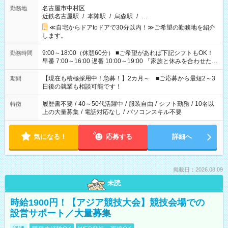
名古屋市中村区
勤務地
近鉄名古屋駅
/
本陣駅
/
烏森駅
/
…
≪自宅からドアtoドアで30分以内！≫ご希望の勤務地を紹介
します。
9:00～18:00（休憩60分） ■ご希望があれば下記シフトもOK！
勤務時間
早番 7:00～16:00 遅番 10:00～19:00 「家族と休みを合わせた
い」 「余裕を持って夕飯の準備がしたい」 「できれば残業はし
たくない」 など、ご希望を教えてくださいね。 ※Wワーク希望
【現在も積極採用中！急募！】2カ月～ ■ご応募から最短2～3
期間
の方へ 今ご覧のお仕事で希望する勤務時間と、もう1つのお仕事
日後の就業も相談可能です！
の勤務時間。 合計で週40時間を超える場合は応募できません。
履歴書不要
/
40～50代活躍中
/
服装自由
/
シフト勤務
/
10名以
特徴
上の大量募集
/
電話対応なし
/
パソコンスキル不要
気になる！
応募する
詳細へ
掲載日：2026.08.09
未読
時給1900円！【アジア競技大会】競技会場での
設営サポート／大量募集