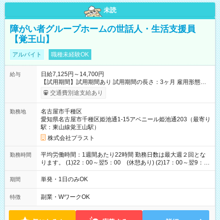
未読
障がい者グループホームの世話人・生活支援員
【覚王山】
アルバイト
職種未経験OK
日給7,125円～14,700円
給与
【試用期間】試用期間あり 試用期間の長さ：3ヶ月 雇用形態、
給与は本採用時と同じです。
交通費別途支給あり
名古屋市千種区
勤務地
愛知県名古屋市千種区姫池通1-15アベニール姫池通203（最寄り
駅：東山線覚王山駅）
株式会社プラスト
平均労働時間：1週間あたり22時間 勤務日数は最大週２回とな
勤務時間
ります。 (1)22：00～翌5：00 (休憩あり) (2)17：00～翌9：
00 (休憩あり) ３６協定提出済 平均労働時間：1週間あたり22
時間 勤務日数は最大週２回となります。 (1)22：00～翌5：00
単発・1日のみOK
期間
(休憩あり) (2)17：00～翌9：00 (休憩あり) ３６協定提出済
副業・WワークOK
特徴