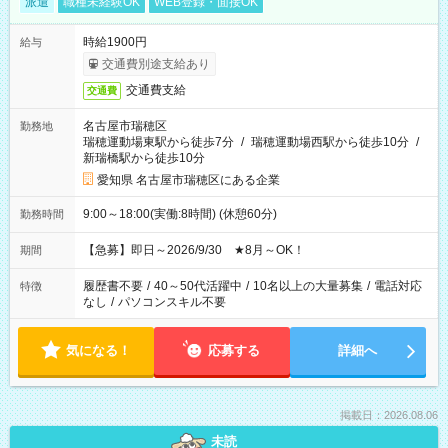
派遣
職種未経験OK
WEB登録・面接OK
時給1900円
給与
交通費別途支給あり
交通費支給
交通費
名古屋市瑞穂区
勤務地
瑞穂運動場東駅から徒歩7分
/
瑞穂運動場西駅から徒歩10分
/
新瑞橋駅から徒歩10分
愛知県 名古屋市瑞穂区にある企業
9:00～18:00(実働:8時間) (休憩60分)
勤務時間
【急募】即日～2026/9/30 ★8月～OK！
期間
履歴書不要
/
40～50代活躍中
/
10名以上の大量募集
/
電話対応
特徴
なし
/
パソコンスキル不要
気になる！
応募する
詳細へ
掲載日：2026.08.06
未読