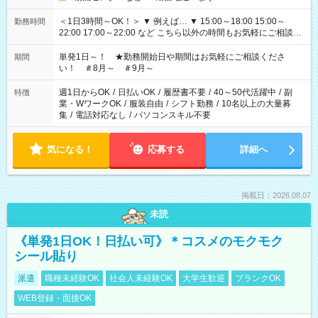
＜1日3時間～OK！＞ ▼ 例えば… ▼ 15:00～18:00 15:00～
勤務時間
22:00 17:00～22:00 など こちら以外の時間もお気軽にご相談く
ださい！
単発1日～！ ★勤務開始日や期間はお気軽にご相談くださ
期間
い！ ＃8月～ ＃9月～
週1日からOK
/
日払いOK
/
履歴書不要
/
40～50代活躍中
/
副
特徴
業・WワークOK
/
服装自由
/
シフト勤務
/
10名以上の大量募
集
/
電話対応なし
/
パソコンスキル不要
気になる！
応募する
詳細へ
掲載日：2026.08.07
未読
《単発1日OK！日払い可》＊コスメのモクモク
シール貼り
派遣
職種未経験OK
社会人未経験OK
大学生歓迎
ブランクOK
WEB登録・面接OK