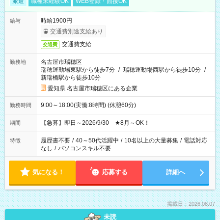
派遣
職種未経験OK
WEB登録・面接OK
時給1900円
給与
交通費別途支給あり
交通費支給
交通費
名古屋市瑞穂区
勤務地
瑞穂運動場東駅から徒歩7分
/
瑞穂運動場西駅から徒歩10分
/
新瑞橋駅から徒歩10分
愛知県 名古屋市瑞穂区にある企業
9:00～18:00(実働:8時間) (休憩60分)
勤務時間
【急募】即日～2026/9/30 ★8月～OK！
期間
履歴書不要
/
40～50代活躍中
/
10名以上の大量募集
/
電話対応
特徴
なし
/
パソコンスキル不要
気になる！
応募する
詳細へ
掲載日：2026.08.07
未読