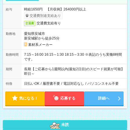
時給1650円 【月収例】264000円以上
給与
交通費別途支給あり
交通費支給有り
交通費
愛知県安城市
勤務地
新安城駅から徒歩25分
素材系メーカー
7:15～16:00 16:15～1:30 18:15～3:30 ※表記のうち実働8時間
勤務時間
です。
長期【ご応募から1週間以内(最短2日目)のスピード就業が可能】
期間
即日～
日払いOK
/
履歴書不要
/
電話対応なし
/
パソコンスキル不要
特徴
気になる！
応募する
詳細へ
未読