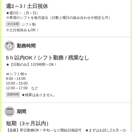
週2～3 / 土日祝休
★週2日～（月～日）
※希望のシフトを毎月提出（日数と曜日の組み合わせや固定も可）
シフト制
休日休暇
※土日祝休みもOK！
勤務時間
5ｈ以内OK / シフト勤務 / 残業なし
★【日勤のみ】1日5時間～OK！
≪シフト例≫
9:00～14:00
10:00～15:00
12:00～17:00 など
★残業はありません。
残業時間
期間
短期（3ヶ月以内）
【急募】即日勤務OK！中旬～など開始日相談可 ★まずはお試し2カ月～の