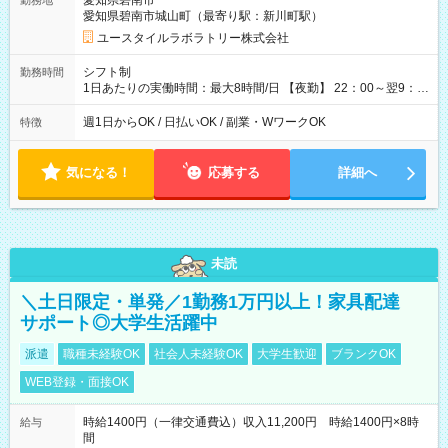
愛知県碧南市
勤務地
月 ※ 雇用形態と給与に、本採用時と異なる部分があります。 雇
愛知県碧南市城山町（最寄り駅：新川町駅）
用形態：本採用時と同じです。 給与：時給 1,570円以上
ユースタイルラボラトリー株式会社
シフト制
勤務時間
1日あたりの実働時間：最大8時間/日 【夜勤】 22：00～翌9：
00 ※週1日～OK ／ 夜勤専従 ＊＊ 勤務時間例 ＊＊ ■22時か
ら翌7時 ■23時から翌8時 ■24時から翌9時 など ※上記の時間
週1日からOK / 日払いOK / 副業・WワークOK
特徴
内で8時間勤務（休憩1時間）ご利用者様により、時間は異なり
ます。 ※曜日固定（毎週同じ曜日での勤務となります）
気になる！
応募する
詳細へ
未読
＼土日限定・単発／1勤務1万円以上！家具配達
サポート◎大学生活躍中
派遣
職種未経験OK
社会人未経験OK
大学生歓迎
ブランクOK
WEB登録・面接OK
時給1400円（一律交通費込）収入11,200円 時給1400円×8時
給与
間