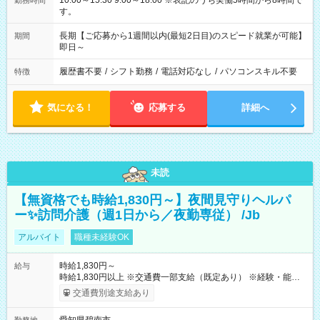
10:00～15:30 9:00～18:00 ※表記のうち実働5時間から8時間で
勤務時間
す。
長期【ご応募から1週間以内(最短2日目)のスピード就業が可能】
期間
即日～
履歴書不要
/
シフト勤務
/
電話対応なし
/
パソコンスキル不要
特徴
気になる！
応募する
詳細へ
未読
【無資格でも時給1,830円～】夜間見守りヘルパ
ー✨訪問介護（週1日から／夜勤専従） /Jb
アルバイト
職種未経験OK
時給1,830円～
給与
時給1,830円以上 ※交通費一部支給（既定あり） ※経験・能力を
考慮して決定します 【収入例】 週1回勤務の場合：1,830円×8時
交通費別途支給あり
間×4回=5万8,560円 週3回勤務の場合：1,830円×8時間×12回
=17万5,680円 【試用期間】試用期間あり 試用期間の長さ：2ヶ