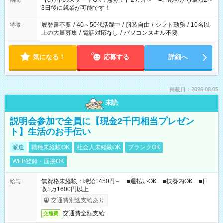
【8月中のスタートOK！急募！】2カ月～ ■ご応募から最短2～
期間
ね。 ※Wワーク希望の方へ 今ご覧のお仕事で希望する勤務時間
3日後に就業が可能です！
と、もう1つのお仕事の勤務時間。 合計で週40時間を超える場
合は応募できません。
履歴書不要
/
40～50代活躍中
/
服装自由
/
シフト勤務
/
10名以
特徴
上の大量募集
/
電話対応なし
/
パソコンスキル不要
気になる！
応募する
詳細へ
掲載日：2026.08.05
未読
説明会参加で全員に【現金2千円相当プレゼン
ト】生活のお手伝い
派遣
職種未経験OK
社会人未経験OK
ブランクOK
WEB登録・面接OK
無資格未経験：時給1450円～ ■週払いOK ■扶養内OK ■日
給与
収1万1600円以上
交通費別途支給あり
交通費全額支給
交通費