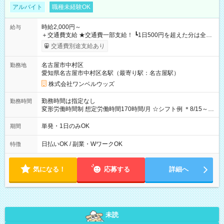
アルバイト
職種未経験OK
時給2,000円～
給与
＋交通費支給 ★交通費一部支給！ ┗1日500円を超えた分は全額
支給！ ※往復500円以内の方は自己負担となります ★日払い
交通費別途支給あり
OK！（規定あり） ┗働いたその日に現金GET♪ お仕事後はコン
ビニATMから 日払い分を引き落とせます！ 【試用期間】試用
名古屋市中村区
勤務地
期間なし
愛知県名古屋市中村区名駅（最寄り駅：名古屋駅）
株式会社ワンベルウッズ
勤務時間は指定なし
勤務時間
変形労働時間制 想定労働時間170時間/月 ☆シフト例 ＊8/15～
10/26 全日共通 08：00～12：00 17：00～21：00 ＊8/31
～9/19のみ下記シフトもあります！ 12：00～16：00 ＊9/6～
単発・1日のみOK
期間
10/6、10/11～26のみ下記シフトもあります！ 07：00～11：
00
日払いOK / 副業・WワークOK
特徴
気になる！
応募する
詳細へ
未読