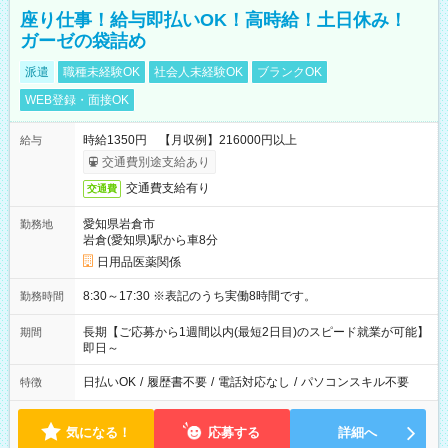
座り仕事！給与即払いOK！高時給！土日休み！
ガーゼの袋詰め
派遣
職種未経験OK
社会人未経験OK
ブランクOK
WEB登録・面接OK
時給1350円 【月収例】216000円以上
給与
交通費別途支給あり
交通費支給有り
交通費
愛知県岩倉市
勤務地
岩倉(愛知県)駅から車8分
日用品医薬関係
8:30～17:30 ※表記のうち実働8時間です。
勤務時間
長期【ご応募から1週間以内(最短2日目)のスピード就業が可能】
期間
即日～
日払いOK
/
履歴書不要
/
電話対応なし
/
パソコンスキル不要
特徴
気になる！
応募する
詳細へ