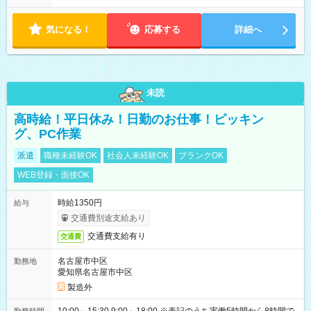
内で8時間勤務（休憩1時間）ご利用者様により、時間は異なり
ます。 ※曜日固定（毎週同じ曜日での勤務となります）
気になる！
応募する
詳細へ
未読
高時給！平日休み！日勤のお仕事！ピッキン
グ、PC作業
派遣
職種未経験OK
社会人未経験OK
ブランクOK
WEB登録・面接OK
時給1350円
給与
交通費別途支給あり
交通費支給有り
交通費
名古屋市中区
勤務地
愛知県名古屋市中区
製造外