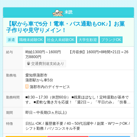
未読
【駅から車で5分！電車・バス通勤もOK♪】お菓
子作りや見守りメイン！
派遣
職種未経験OK
社会人未経験OK
大学生歓迎
ブランクOK
時給1300円～1600円 【月収例】1600円×8時間×21日＝26
給与
万8800円
交通費別途支給あり
愛知県蒲郡市
勤務地
蒲郡駅から車5分
蒲郡市内のデイサービス
■8:30～17:30（休憩60分） ■残業ほぼなし！定時退勤が基本で
勤務時間
す。 ■柔軟な働き方を応援！ 「週2日～」「平日のみ」「扶養内
勤務」など、あなたの生活に合わせた相談が可能。 無理な連勤
もありませんので、自分のペースを大切にしながら、長く安心
即日～中長期(3ヵ月以上)
期間
して働ける環境です。 夕飯の準備や家族との時間もしっかり確
保できるため、主婦（夫）の方も無理なく続けていただけま
日払いOK
/
履歴書不要
/
40～50代活躍中
/
副業・WワークOK
/
特徴
す。
シフト勤務
/
パソコンスキル不要