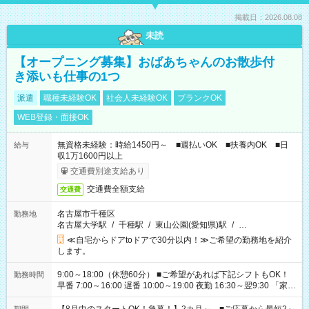
掲載日：2026.08.08
未読
【オープニング募集】おばあちゃんのお散歩付
き添いも仕事の1つ
派遣
職種未経験OK
社会人未経験OK
ブランクOK
WEB登録・面接OK
無資格未経験：時給1450円～ ■週払いOK ■扶養内OK ■日
給与
収1万1600円以上
交通費別途支給あり
交通費全額支給
交通費
名古屋市千種区
勤務地
名古屋大学駅
/
千種駅
/
東山公園(愛知県)駅
/
…
≪自宅からドアtoドアで30分以内！≫ご希望の勤務地を紹介
します。
9:00～18:00（休憩60分） ■ご希望があれば下記シフトもOK！
勤務時間
早番 7:00～16:00 遅番 10:00～19:00 夜勤 16:30～翌9:30 「家族
と休みを合わせたい」 「余裕を持って夕飯の準備がしたい」
「できれば残業はしたくない」 など、ご希望を教えてください