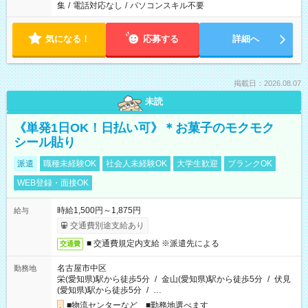
集
/
電話対応なし
/
パソコンスキル不要
気になる！
応募する
詳細へ
掲載日：2026.08.07
未読
《単発1日OK！日払い可》＊お菓子のモクモク
シール貼り
派遣
職種未経験OK
社会人未経験OK
大学生歓迎
ブランクOK
WEB登録・面接OK
時給1,500円～1,875円
給与
交通費別途支給あり
■ 交通費規定内支給 ※派遣先による
交通費
名古屋市中区
勤務地
栄(愛知県)駅から徒歩5分
/
金山(愛知県)駅から徒歩5分
/
伏見
(愛知県)駅から徒歩5分
/
…
■物流センターなど ■勤務地選べます