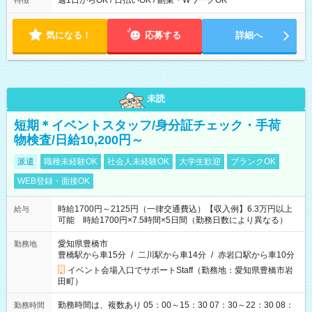
週1日からOK / 日払いOK / 副業・WワークOK
特徴
内で8時間勤務（休憩1時間）ご利用者様により、時間は異なり
ます。 ※曜日固定（毎週同じ曜日での勤務となります）
気になる！
応募する
詳細へ
未読
短期＊イベントスタッフ/身分証チェック・手荷
物検査/日給10,200円～
派遣
職種未経験OK
社会人未経験OK
大学生歓迎
ブランクOK
WEB登録・面接OK
時給1700円～2125円（一律交通費込）【収入例】6.3万円以上
給与
可能 時給1700円×7.5時間×5日間（勤務日数により異なる）
愛知県豊橋市
勤務地
豊橋駅から車15分
/
二川駅から車14分
/
赤岩口駅から車10分
イベント会場入口でサポートStaff（勤務地：愛知県豊橋市岩
田町）
勤務時間は、複数あり 05：00～15：30 07：30～22：30 08：
勤務時間