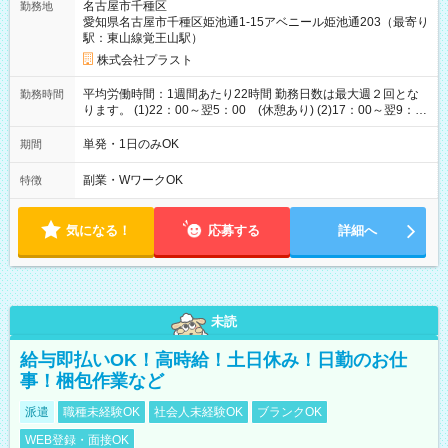
名古屋市千種区
勤務地
愛知県名古屋市千種区姫池通1-15アベニール姫池通203（最寄り
駅：東山線覚王山駅）
株式会社プラスト
平均労働時間：1週間あたり22時間 勤務日数は最大週２回とな
勤務時間
ります。 (1)22：00～翌5：00 (休憩あり) (2)17：00～翌9：
00 (休憩あり) ３６協定提出済 平均労働時間：1週間あたり22
時間 勤務日数は最大週２回となります。 (1)22：00～翌5：00
単発・1日のみOK
期間
(休憩あり) (2)17：00～翌9：00 (休憩あり) ３６協定提出済
副業・WワークOK
特徴
気になる！
応募する
詳細へ
未読
給与即払いOK！高時給！土日休み！日勤のお仕
事！梱包作業など
派遣
職種未経験OK
社会人未経験OK
ブランクOK
WEB登録・面接OK