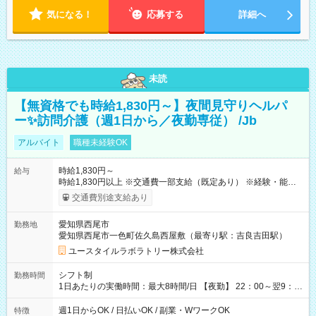
気になる！
応募する
詳細へ
未読
【無資格でも時給1,830円～】夜間見守りヘルパ
ー✨訪問介護（週1日から／夜勤専従） /Jb
アルバイト
職種未経験OK
時給1,830円～
給与
時給1,830円以上 ※交通費一部支給（既定あり） ※経験・能力を
考慮して決定します 【収入例】 週1回勤務の場合：1,830円×8時
交通費別途支給あり
間×4回=5万8,560円 週3回勤務の場合：1,830円×8時間×12回
=17万5,680円 【試用期間】試用期間あり 試用期間の長さ：2ヶ
愛知県西尾市
勤務地
月 ※ 雇用形態と給与に、本採用時と異なる部分があります。 雇
愛知県西尾市一色町佐久島西屋敷（最寄り駅：吉良吉田駅）
用形態：本採用時と同じです。 給与：時給 1,570円以上
ユースタイルラボラトリー株式会社
シフト制
勤務時間
1日あたりの実働時間：最大8時間/日 【夜勤】 22：00～翌9：
00 ※週1日～OK ／ 夜勤専従 ＊＊ 勤務時間例 ＊＊ ■22時か
ら翌7時 ■23時から翌8時 ■24時から翌9時 など ※上記の時間
週1日からOK / 日払いOK / 副業・WワークOK
特徴