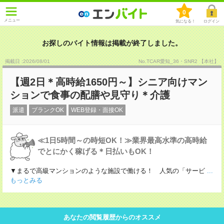
0
メニュー
気になる！
ログイン
お探しのバイト情報は掲載が終了しました。
掲載日 :2026
/
08
/
01
No.TCAR愛知_36・SNR2 【本社】
【週2日＊高時給1650円～】シニア向けマン
ションで食事の配膳や見守り＊介護
派遣
ブランクOK
WEB登録・面接OK
≪1日5時間～の時短OK！≫業界最高水準の高時給
でとにかく稼げる＊日払いもOK！
▼まるで高級マンションのような施設で働ける！ 人気の「サービ
...
もっとみる
あなたの閲覧履歴からのオススメ