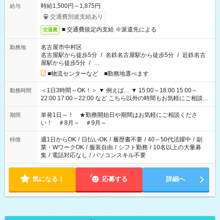
時給1,500円～1,875円
給与
交通費別途支給あり
■ 交通費規定内支給 ※派遣先による
交通費
名古屋市中村区
勤務地
名古屋駅から徒歩5分
/
名鉄名古屋駅から徒歩5分
/
近鉄名古
屋駅から徒歩5分
/
…
■物流センターなど ■勤務地選べます
＜1日3時間～OK！＞ ▼ 例えば… ▼ 15:00～18:00 15:00～
勤務時間
22:00 17:00～22:00 など こちら以外の時間もお気軽にご相談く
ださい！
単発1日～！ ★勤務開始日や期間はお気軽にご相談くださ
期間
い！ ＃8月～ ＃9月～
週1日からOK
/
日払いOK
/
履歴書不要
/
40～50代活躍中
/
副
特徴
業・WワークOK
/
服装自由
/
シフト勤務
/
10名以上の大量募
集
/
電話対応なし
/
パソコンスキル不要
気になる！
応募する
詳細へ