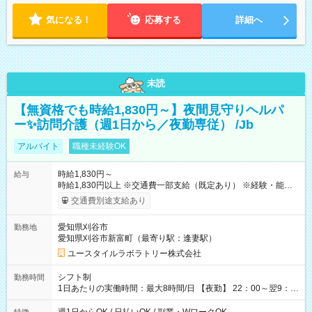
気になる！
応募する
詳細へ
未読
【無資格でも時給1,830円～】夜間見守りヘルパ
ー✨訪問介護（週1日から／夜勤専従） /Jb
アルバイト
職種未経験OK
時給1,830円～
給与
時給1,830円以上 ※交通費一部支給（既定あり） ※経験・能力を
考慮して決定します 【収入例】 週1回勤務の場合：1,830円×8時
交通費別途支給あり
間×4回=5万8,560円 週3回勤務の場合：1,830円×8時間×12回
=17万5,680円 【試用期間】試用期間あり 試用期間の長さ：2ヶ
愛知県刈谷市
勤務地
月 ※ 雇用形態と給与に、本採用時と異なる部分があります。 雇
愛知県刈谷市新富町（最寄り駅：逢妻駅）
用形態：本採用時と同じです。 給与：時給 1,570円以上
ユースタイルラボラトリー株式会社
シフト制
勤務時間
1日あたりの実働時間：最大8時間/日 【夜勤】 22：00～翌9：
00 ※週1日～OK ／ 夜勤専従 ＊＊ 勤務時間例 ＊＊ ■22時か
ら翌7時 ■23時から翌8時 ■24時から翌9時 など ※上記の時間