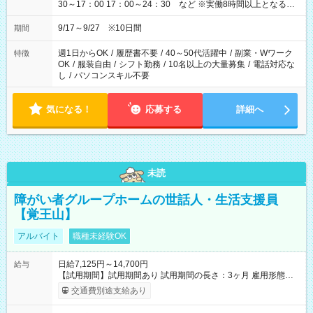
30～17：00 17：00～24：30 など ※実働8時間以上となる勤
務もあります。 【休憩】60分+他休憩あり 交替で取得します。
安全面に配慮しこまめな休憩があります。
9/17～9/27 ※10日間
期間
週1日からOK
/
履歴書不要
/
40～50代活躍中
/
副業・Wワーク
特徴
OK
/
服装自由
/
シフト勤務
/
10名以上の大量募集
/
電話対応な
し
/
パソコンスキル不要
気になる！
応募する
詳細へ
未読
障がい者グループホームの世話人・生活支援員
【覚王山】
アルバイト
職種未経験OK
日給7,125円～14,700円
給与
【試用期間】試用期間あり 試用期間の長さ：3ヶ月 雇用形態、
給与は本採用時と同じです。
交通費別途支給あり