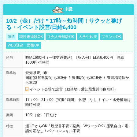
未読
10/2（金）だけ＊17時～短時間！サクッと稼げ
る・イベント設営/日給6,400
派遣
職種未経験OK
社会人未経験OK
大学生歓迎
ブランクOK
WEB登録・面接OK
時給1600円（一律交通費込）【収入例】日給6,400円 時給
給与
1600円×4時間
愛知県豊川市
勤務地
国府(愛知県)駅から車9分
/
豊川駅から車19分
/
豊川稲荷駅か
ら車20
イベント会場で設営（勤務地：愛知県豊川市白鳥町）
17：00～21：00（実働4時間） 休憩 なし トイレ・水分補給は
勤務時間
随時可能
10/2（金）1日だけ
期間
週1日からOK
/
履歴書不要
/
副業・WワークOK
/
服装自由
/
電
特徴
話対応なし
/
パソコンスキル不要