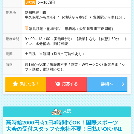
5～10万円
月収例
愛知県豊川市
勤務地
牛久保駅から車4分
/
下地駅から車9分
/
豊川駅から車11分
/
…
家具移動・配達補助（勤務地：愛知県豊川市正岡町）
9：00～18：00（実働8時間） 【残業】なし 【休憩】60分 ・ト
勤務時間
イレ、水分補給、随時可能
土日祝 ※短期（延長の可能性あり）
期間
週1日からOK
/
履歴書不要
/
副業・WワークOK
/
服装自由
/
シ
特徴
フト勤務
/
電話対応なし
気になる！
応募する
詳細へ
未読
高時給2000円☆1日4時間でOK！国際スポーツ
大会の受付スタッフ☆来社不要！日払いOK♪/N1