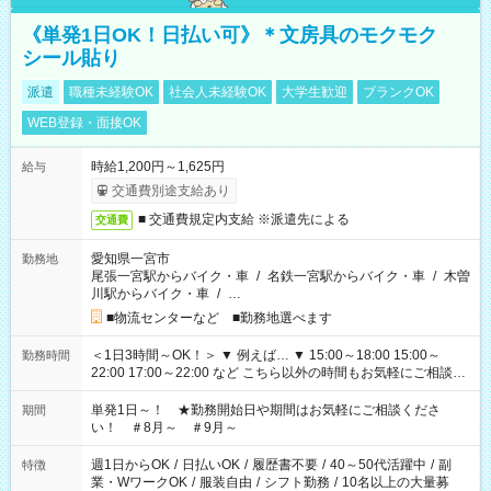
《単発1日OK！日払い可》＊文房具のモクモク
シール貼り
派遣
職種未経験OK
社会人未経験OK
大学生歓迎
ブランクOK
WEB登録・面接OK
時給1,200円～1,625円
給与
交通費別途支給あり
■ 交通費規定内支給 ※派遣先による
交通費
愛知県一宮市
勤務地
尾張一宮駅からバイク・車
/
名鉄一宮駅からバイク・車
/
木曽
川駅からバイク・車
/
…
■物流センターなど ■勤務地選べます
＜1日3時間～OK！＞ ▼ 例えば… ▼ 15:00～18:00 15:00～
勤務時間
22:00 17:00～22:00 など こちら以外の時間もお気軽にご相談く
ださい！
単発1日～！ ★勤務開始日や期間はお気軽にご相談くださ
期間
い！ ＃8月～ ＃9月～
週1日からOK
/
日払いOK
/
履歴書不要
/
40～50代活躍中
/
副
特徴
業・WワークOK
/
服装自由
/
シフト勤務
/
10名以上の大量募