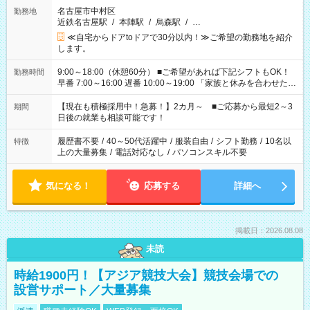
名古屋市中村区
勤務地
近鉄名古屋駅
/
本陣駅
/
烏森駅
/
…
≪自宅からドアtoドアで30分以内！≫ご希望の勤務地を紹介
します。
9:00～18:00（休憩60分） ■ご希望があれば下記シフトもOK！
勤務時間
早番 7:00～16:00 遅番 10:00～19:00 「家族と休みを合わせた
い」 「余裕を持って夕飯の準備がしたい」 「できれば残業はし
たくない」 など、ご希望を教えてくださいね。 ※Wワーク希望
【現在も積極採用中！急募！】2カ月～ ■ご応募から最短2～3
期間
の方へ 今ご覧のお仕事で希望する勤務時間と、もう1つのお仕事
日後の就業も相談可能です！
の勤務時間。 合計で週40時間を超える場合は応募できません。
履歴書不要
/
40～50代活躍中
/
服装自由
/
シフト勤務
/
10名以
特徴
上の大量募集
/
電話対応なし
/
パソコンスキル不要
気になる！
応募する
詳細へ
掲載日：2026.08.08
未読
時給1900円！【アジア競技大会】競技会場での
設営サポート／大量募集