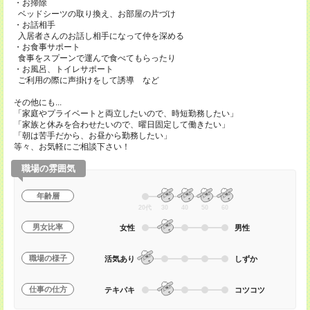
・お掃除
ベッドシーツの取り換え、お部屋の片づけ
・お話相手
入居者さんのお話し相手になって仲を深める
・お食事サポート
食事をスプーンで運んで食べてもらったり
・お風呂、トイレサポート
ご利用の際に声掛けをして誘導 など
その他にも...
「家庭やプライベートと両立したいので、時短勤務したい」
「家族と休みを合わせたいので、曜日固定して働きたい」
「朝は苦手だから、お昼から勤務したい」
等々、お気軽にご相談下さい！
職場の雰囲気
年齢層
20代
30
40
50
60
男女比率
女性
男性
職場の様子
活気あり
しずか
仕事の仕方
テキパキ
コツコツ