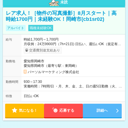
未読
レア求人！［物件の写真撮影］8月スタート｜高
時給1700円｜未経験OK！岡崎市(cb1sr02)
アルバイト
職種未経験OK
時給1,700円～1,700円
給与
月収例：24万9900円（7h×21日) 日払い、週払いOK（規定有
り） 【試用期間】試用期間なし
交通費別途支給あり
愛知県岡崎市
勤務地
愛知県岡崎市（最寄り駅：東岡崎）
パーソルマーケティング株式会社
930～17:30
勤務時間
実働時間：7時間/日 ・月、木、金、土、日の週5日勤務（火、水
は固定休です／夏季、年末年始等、長期休暇有り！） ・ワンシ
フト！ 残業ほぼナシ（0～5h/月）
日払いOK
特徴
気になる！
応募する
詳細へ