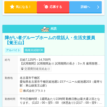
気になる！
応募する
詳細へ
未読
障がい者グループホームの世話人・生活支援員
【覚王山】
アルバイト
職種未経験OK
日給7,125円～14,700円
給与
【試用期間】試用期間あり 試用期間の長さ：3ヶ月 雇用形態、
給与は本採用時と同じです。
交通費別途支給あり
名古屋市千種区
勤務地
愛知県名古屋市千種区姫池通1-15アベニール姫池通203（最寄り
駅：東山線覚王山駅）
株式会社プラスト
平均労働時間：1週間あたり22時間 勤務日数は最大週２回とな
勤務時間
ります。 (1)22：00～翌5：00 (休憩あり) (2)17：00～翌9：
00 (休憩あり) ３６協定提出済 平均労働時間：1週間あたり22