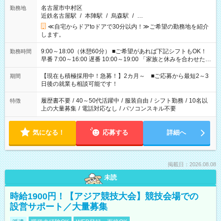
名古屋市中村区
勤務地
近鉄名古屋駅
/
本陣駅
/
烏森駅
/
…
≪自宅からドアtoドアで30分以内！≫ご希望の勤務地を紹介
します。
9:00～18:00（休憩60分） ■ご希望があれば下記シフトもOK！
勤務時間
早番 7:00～16:00 遅番 10:00～19:00 「家族と休みを合わせた
い」 「余裕を持って夕飯の準備がしたい」 「できれば残業はし
たくない」 など、ご希望を教えてくださいね。 ※Wワーク希望
【現在も積極採用中！急募！】2カ月～ ■ご応募から最短2～3
期間
の方へ 今ご覧のお仕事で希望する勤務時間と、もう1つのお仕事
日後の就業も相談可能です！
の勤務時間。 合計で週40時間を超える場合は応募できません。
履歴書不要
/
40～50代活躍中
/
服装自由
/
シフト勤務
/
10名以
特徴
上の大量募集
/
電話対応なし
/
パソコンスキル不要
気になる！
応募する
詳細へ
掲載日：2026.08.08
未読
時給1900円！【アジア競技大会】競技会場での
設営サポート／大量募集