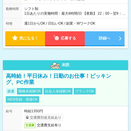
シフト制
勤務時間
1日あたりの実働時間：最大8時間/日 【夜勤】 22：00～翌9：
00 ※週1日～OK ／ 夜勤専従 ＊＊ 勤務時間例 ＊＊ ■22時か
ら翌7時 ■23時から翌8時 ■24時から翌9時 など ※上記の時間
週1日からOK / 日払いOK / 副業・WワークOK
特徴
内で8時間勤務（休憩1時間）ご利用者様により、時間は異なり
ます。 ※曜日固定（毎週同じ曜日での勤務となります）
気になる！
応募する
詳細へ
未読
高時給！平日休み！日勤のお仕事！ピッキン
グ、PC作業
派遣
職種未経験OK
社会人未経験OK
ブランクOK
WEB登録・面接OK
時給1350円
給与
交通費別途支給あり
交通費支給有り
交通費