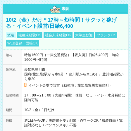
未読
10/2（金）だけ＊17時～短時間！サクッと稼げ
る・イベント設営/日給6,400
派遣
職種未経験OK
社会人未経験OK
大学生歓迎
ブランクOK
WEB登録・面接OK
時給1600円（一律交通費込）【収入例】日給6,400円 時給
給与
1600円×4時間
愛知県豊川市
勤務地
国府(愛知県)駅から車9分
/
豊川駅から車19分
/
豊川稲荷駅か
ら車20
イベント会場で設営（勤務地：愛知県豊川市白鳥町）
17：00～21：00（実働4時間） 休憩 なし トイレ・水分補給は
勤務時間
随時可能
10/2（金）1日だけ
期間
週1日からOK
/
履歴書不要
/
副業・WワークOK
/
服装自由
/
電
特徴
話対応なし
/
パソコンスキル不要