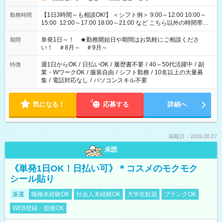
【1日3時間～も相談OK!】 ＜シフト例＞ 9:00～12:00 10:00～
勤務時間
15:00 12:00～17:00 18:00～21:00 など こちら以外の時間帯も
お気軽にご相談ください！
単発1日～！ ★勤務開始日や期間はお気軽にご相談くださ
期間
い！ ＃8月～ ＃9月～
週1日からOK
/
日払いOK
/
履歴書不要
/
40～50代活躍中
/
副
特徴
業・WワークOK
/
服装自由
/
シフト勤務
/
10名以上の大量募
集
/
電話対応なし
/
パソコンスキル不要
気になる！
応募する
詳細へ
掲載日：2026.08.07
未読
《単発1日OK！日払い可》＊コスメのモクモク
シール貼り
派遣
職種未経験OK
社会人未経験OK
大学生歓迎
ブランクOK
WEB登録・面接OK