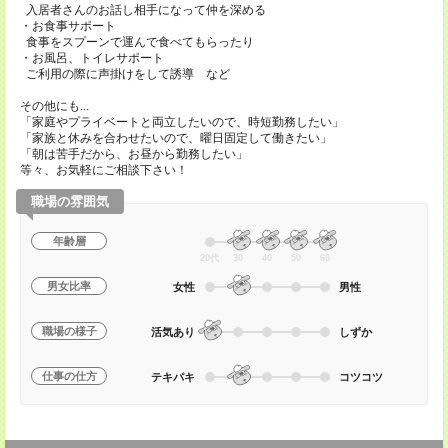
入居者さんのお話し相手になって仲を深める
・お食事サポート
食事をスプーンで運んで食べてもらったり
・お風呂、トイレサポート
ご利用の際に声掛けをして誘導 など
その他にも...
「家庭やプライベートと両立したいので、時短勤務したい」
「家族と休みを合わせたいので、曜日固定して働きたい」
「朝は苦手だから、お昼から勤務したい」
等々、お気軽にご相談下さい！
職場の雰囲気
年齢層
20代
30
40
50
60
男女比率
女性
男性
職場の様子
活気あり
しずか
仕事の仕方
テキパキ
コツコツ