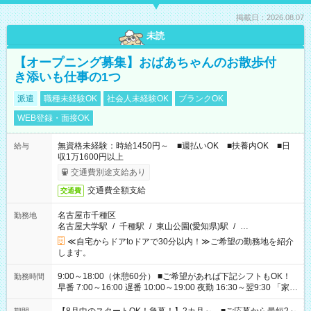
掲載日：2026.08.07
未読
【オープニング募集】おばあちゃんのお散歩付
き添いも仕事の1つ
派遣
職種未経験OK
社会人未経験OK
ブランクOK
WEB登録・面接OK
無資格未経験：時給1450円～ ■週払いOK ■扶養内OK ■日
給与
収1万1600円以上
交通費別途支給あり
交通費全額支給
交通費
名古屋市千種区
勤務地
名古屋大学駅
/
千種駅
/
東山公園(愛知県)駅
/
…
≪自宅からドアtoドアで30分以内！≫ご希望の勤務地を紹介
します。
9:00～18:00（休憩60分） ■ご希望があれば下記シフトもOK！
勤務時間
早番 7:00～16:00 遅番 10:00～19:00 夜勤 16:30～翌9:30 「家族
と休みを合わせたい」 「余裕を持って夕飯の準備がしたい」
「できれば残業はしたくない」 など、ご希望を教えてください