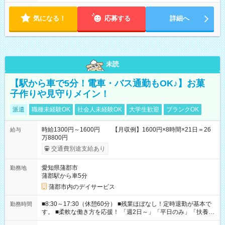
内で8時間勤務（休憩1時間）ご利用者様により、時間は異なり
ます。 ※曜日固定（毎週同じ曜日での勤務となります）
気になる！
応募する
詳細へ
未読
【駅から車で5分！電車・バス通勤もOK♪】お菓
子作りや見守りメイン！
派遣
職種未経験OK
社会人未経験OK
大学生歓迎
ブランクOK
時給1300円～1600円 【月収例】1600円×8時間×21日＝26
給与
万8800円
交通費別途支給あり
愛知県蒲郡市
勤務地
蒲郡駅から車5分
蒲郡市内のデイサービス
■8:30～17:30（休憩60分） ■残業ほぼなし！定時退勤が基本で
勤務時間
す。 ■柔軟な働き方を応援！ 「週2日～」「平日のみ」「扶養内
勤務」など、あなたの生活に合わせた相談が可能。 無理な連勤