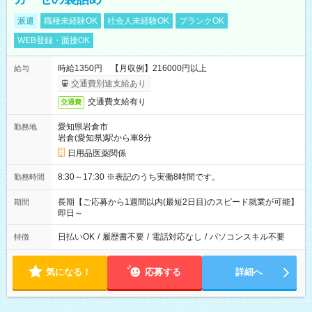
派遣
職種未経験OK
社会人未経験OK
ブランクOK
WEB登録・面接OK
時給1350円 【月収例】216000円以上
給与
交通費別途支給あり
交通費支給有り
交通費
愛知県岩倉市
勤務地
岩倉(愛知県)駅から車8分
日用品医薬関係
8:30～17:30 ※表記のうち実働8時間です。
勤務時間
長期【ご応募から1週間以内(最短2日目)のスピード就業が可能】
期間
即日～
日払いOK
/
履歴書不要
/
電話対応なし
/
パソコンスキル不要
特徴
気になる！
応募する
詳細へ