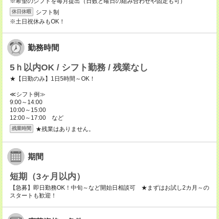
※希望のシフトを毎月提出（日数と曜日の組み合わせや固定も可）
シフト制
休日休暇
※土日祝休みもOK！
勤務時間
5ｈ以内OK / シフト勤務 / 残業なし
★【日勤のみ】1日5時間～OK！
≪シフト例≫
9:00～14:00
10:00～15:00
12:00～17:00 など
★残業はありません。
残業時間
期間
短期（3ヶ月以内）
【急募】即日勤務OK！中旬～など開始日相談可 ★まずはお試し2カ月～の
スタートも歓迎！