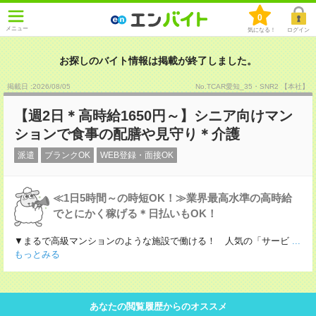
0
メニュー
気になる！
ログイン
お探しのバイト情報は掲載が終了しました。
掲載日 :2026
/
08
/
05
No.TCAR愛知_35・SNR2 【本社】
【週2日＊高時給1650円～】シニア向けマン
ションで食事の配膳や見守り＊介護
派遣
ブランクOK
WEB登録・面接OK
≪1日5時間～の時短OK！≫業界最高水準の高時給
でとにかく稼げる＊日払いもOK！
▼まるで高級マンションのような施設で働ける！ 人気の「サービ
...
もっとみる
あなたの閲覧履歴からのオススメ