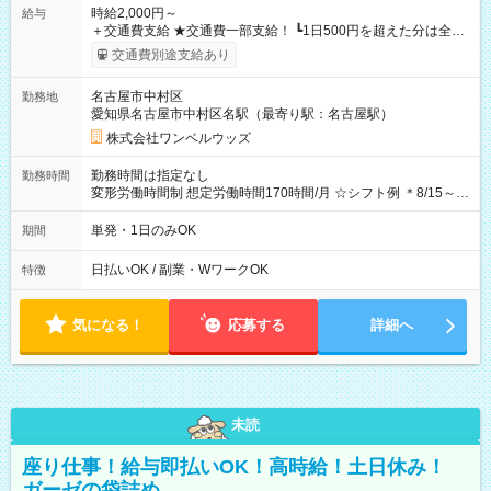
時給2,000円～
給与
＋交通費支給 ★交通費一部支給！ ┗1日500円を超えた分は全額
支給！ ※往復500円以内の方は自己負担となります ★日払い
交通費別途支給あり
OK！（規定あり） ┗働いたその日に現金GET♪ お仕事後はコン
ビニATMから 日払い分を引き落とせます！ 【試用期間】試用
名古屋市中村区
勤務地
期間なし
愛知県名古屋市中村区名駅（最寄り駅：名古屋駅）
株式会社ワンベルウッズ
勤務時間は指定なし
勤務時間
変形労働時間制 想定労働時間170時間/月 ☆シフト例 ＊8/15～
10/26 全日共通 08：00～12：00 17：00～21：00 ＊8/31
～9/19のみ下記シフトもあります！ 12：00～16：00 ＊9/6～
単発・1日のみOK
期間
10/6、10/11～26のみ下記シフトもあります！ 07：00～11：
00
日払いOK / 副業・WワークOK
特徴
気になる！
応募する
詳細へ
未読
座り仕事！給与即払いOK！高時給！土日休み！
ガーゼの袋詰め