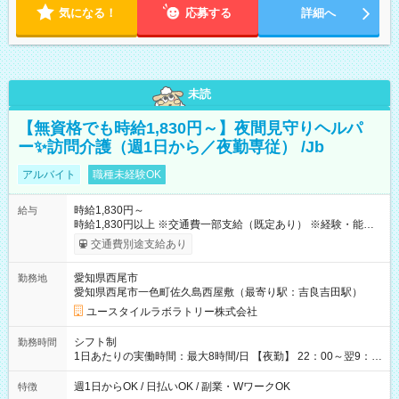
気になる！
応募する
詳細へ
未読
【無資格でも時給1,830円～】夜間見守りヘルパ
ー✨訪問介護（週1日から／夜勤専従） /Jb
アルバイト
職種未経験OK
時給1,830円～
給与
時給1,830円以上 ※交通費一部支給（既定あり） ※経験・能力を
考慮して決定します 【収入例】 週1回勤務の場合：1,830円×8時
交通費別途支給あり
間×4回=5万8,560円 週3回勤務の場合：1,830円×8時間×12回
=17万5,680円 【試用期間】試用期間あり 試用期間の長さ：2ヶ
愛知県西尾市
勤務地
月 ※ 雇用形態と給与に、本採用時と異なる部分があります。 雇
愛知県西尾市一色町佐久島西屋敷（最寄り駅：吉良吉田駅）
用形態：本採用時と同じです。 給与：時給 1,570円以上
ユースタイルラボラトリー株式会社
シフト制
勤務時間
1日あたりの実働時間：最大8時間/日 【夜勤】 22：00～翌9：
00 ※週1日～OK ／ 夜勤専従 ＊＊ 勤務時間例 ＊＊ ■22時か
ら翌7時 ■23時から翌8時 ■24時から翌9時 など ※上記の時間
週1日からOK / 日払いOK / 副業・WワークOK
特徴