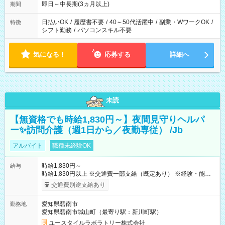
もありませんので、自分のペースを大切にしながら、長く安心
即日～中長期(3ヵ月以上)
期間
して働ける環境です。 夕飯の準備や家族との時間もしっかり確
保できるため、主婦（夫）の方も無理なく続けていただけま
日払いOK
/
履歴書不要
/
40～50代活躍中
/
副業・WワークOK
/
特徴
す。
シフト勤務
/
パソコンスキル不要
気になる！
応募する
詳細へ
未読
【無資格でも時給1,830円～】夜間見守りヘルパ
ー✨訪問介護（週1日から／夜勤専従） /Jb
アルバイト
職種未経験OK
時給1,830円～
給与
時給1,830円以上 ※交通費一部支給（既定あり） ※経験・能力を
考慮して決定します 【収入例】 週1回勤務の場合：1,830円×8時
交通費別途支給あり
間×4回=5万8,560円 週3回勤務の場合：1,830円×8時間×12回
=17万5,680円 【試用期間】試用期間あり 試用期間の長さ：2ヶ
愛知県碧南市
勤務地
月 ※ 雇用形態と給与に、本採用時と異なる部分があります。 雇
愛知県碧南市城山町（最寄り駅：新川町駅）
用形態：本採用時と同じです。 給与：時給 1,570円以上
ユースタイルラボラトリー株式会社