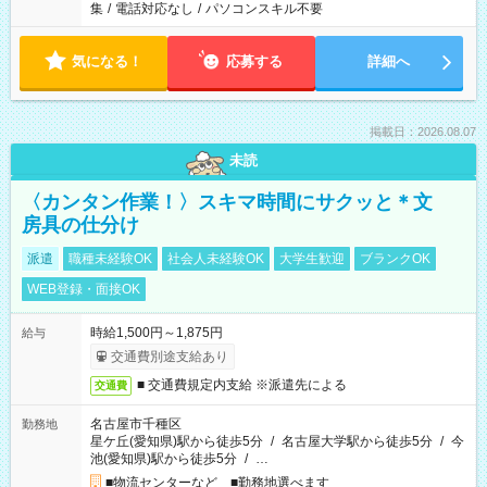
集
/
電話対応なし
/
パソコンスキル不要
気になる！
応募する
詳細へ
掲載日：2026.08.07
未読
〈カンタン作業！〉スキマ時間にサクッと＊文
房具の仕分け
派遣
職種未経験OK
社会人未経験OK
大学生歓迎
ブランクOK
WEB登録・面接OK
時給1,500円～1,875円
給与
交通費別途支給あり
■ 交通費規定内支給 ※派遣先による
交通費
名古屋市千種区
勤務地
星ケ丘(愛知県)駅から徒歩5分
/
名古屋大学駅から徒歩5分
/
今
池(愛知県)駅から徒歩5分
/
…
■物流センターなど ■勤務地選べます