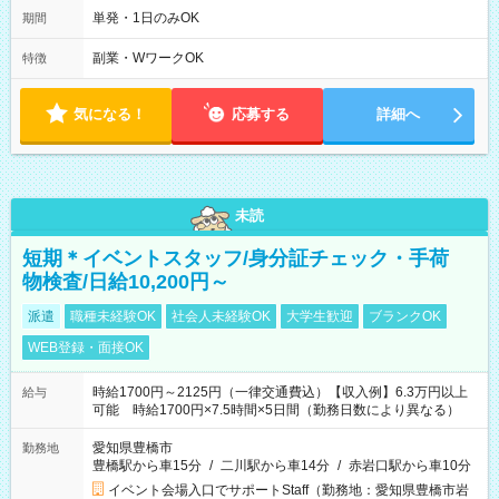
時間 勤務日数は最大週２回となります。 (1)22：00～翌5：00
単発・1日のみOK
期間
(休憩あり) (2)17：00～翌9：00 (休憩あり) ３６協定提出済
副業・WワークOK
特徴
気になる！
応募する
詳細へ
未読
短期＊イベントスタッフ/身分証チェック・手荷
物検査/日給10,200円～
派遣
職種未経験OK
社会人未経験OK
大学生歓迎
ブランクOK
WEB登録・面接OK
時給1700円～2125円（一律交通費込）【収入例】6.3万円以上
給与
可能 時給1700円×7.5時間×5日間（勤務日数により異なる）
愛知県豊橋市
勤務地
豊橋駅から車15分
/
二川駅から車14分
/
赤岩口駅から車10分
イベント会場入口でサポートStaff（勤務地：愛知県豊橋市岩