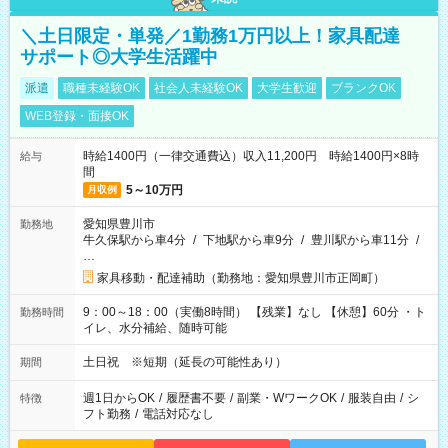
＼土日限定・単発／1勤務1万円以上！家具配達
サポート◎大学生活躍中
派遣
職種未経験OK
社会人未経験OK
大学生歓迎
ブランクOK
WEB登録・面接OK
時給1400円（一律交通費込）収入11,200円 時給1400円×8時
給与
間
5～10万円
月収例
愛知県豊川市
勤務地
牛久保駅から車4分
/
下地駅から車9分
/
豊川駅から車11分
/
…
家具移動・配達補助（勤務地：愛知県豊川市正岡町）
9：00～18：00（実働8時間） 【残業】なし 【休憩】60分 ・ト
勤務時間
イレ、水分補給、随時可能
土日祝 ※短期（延長の可能性あり）
期間
週1日からOK
/
履歴書不要
/
副業・WワークOK
/
服装自由
/
シ
特徴
フト勤務
/
電話対応なし