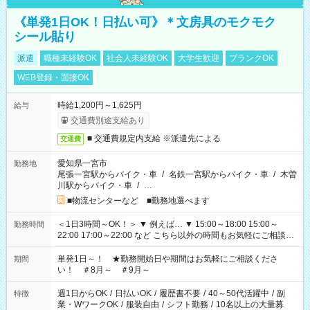
《単発1日OK！日払い可》＊文房具のモクモク
シール貼り
派遣
職種未経験OK
社会人未経験OK
大学生歓迎
ブランクOK
WEB登録・面接OK
時給1,200円～1,625円
給与
交通費別途支給あり
■ 交通費規定内支給 ※派遣先による
交通費
愛知県一宮市
勤務地
尾張一宮駅からバイク・車
/
名鉄一宮駅からバイク・車
/
木曽
川駅からバイク・車
/
…
■物流センターなど ■勤務地選べます
＜1日3時間～OK！＞ ▼ 例えば… ▼ 15:00～18:00 15:00～
勤務時間
22:00 17:00～22:00 など こちら以外の時間もお気軽にご相談く
ださい！
単発1日～！ ★勤務開始日や期間はお気軽にご相談くださ
期間
い！ ＃8月～ ＃9月～
週1日からOK
/
日払いOK
/
履歴書不要
/
40～50代活躍中
/
副
特徴
業・WワークOK
/
服装自由
/
シフト勤務
/
10名以上の大量募