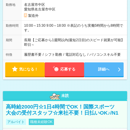
名古屋市中区
勤務地
愛知県名古屋市中区
製造外
10:00～15:30 9:00～18:00 ※表記のうち実働5時間から8時間で
勤務時間
す。
長期【ご応募から1週間以内(最短2日目)のスピード就業が可能】
期間
即日～
履歴書不要
/
シフト勤務
/
電話対応なし
/
パソコンスキル不要
特徴
気になる！
応募する
詳細へ
未読
高時給2000円☆1日4時間でOK！国際スポーツ
大会の受付スタッフ☆来社不要！日払いOK♪/N1
アルバイト
職種未経験OK