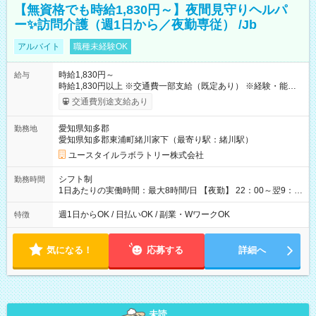
【無資格でも時給1,830円～】夜間見守りヘルパ
ー✨訪問介護（週1日から／夜勤専従） /Jb
アルバイト
職種未経験OK
時給1,830円～
給与
時給1,830円以上 ※交通費一部支給（既定あり） ※経験・能力を
考慮して決定します 【収入例】 週1回勤務の場合：1,830円×8時
交通費別途支給あり
間×4回=5万8,560円 週3回勤務の場合：1,830円×8時間×12回
=17万5,680円 【試用期間】試用期間あり 試用期間の長さ：2ヶ
愛知県知多郡
勤務地
月 ※ 雇用形態と給与に、本採用時と異なる部分があります。 雇
愛知県知多郡東浦町緒川家下（最寄り駅：緒川駅）
用形態：本採用時と同じです。 給与：時給 1,570円以上
ユースタイルラボラトリー株式会社
シフト制
勤務時間
1日あたりの実働時間：最大8時間/日 【夜勤】 22：00～翌9：
00 ※週1日～OK ／ 夜勤専従 ＊＊ 勤務時間例 ＊＊ ■22時か
ら翌7時 ■23時から翌8時 ■24時から翌9時 など ※上記の時間
週1日からOK / 日払いOK / 副業・WワークOK
特徴
内で8時間勤務（休憩1時間）ご利用者様により、時間は異なり
ます。 ※曜日固定（毎週同じ曜日での勤務となります）
気になる！
応募する
詳細へ
未読