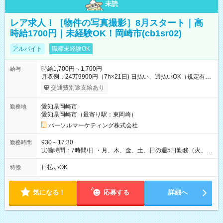
未読
レア求人！［物件の写真撮影］8月スタート｜高
時給1700円｜未経験OK！岡崎市(cb1sr02)
アルバイト
職種未経験OK
時給1,700円～1,700円
給与
月収例：24万9900円（7h×21日) 日払い、週払いOK（規定有
り） 【試用期間】試用期間なし
交通費別途支給あり
愛知県岡崎市
勤務地
愛知県岡崎市（最寄り駅：東岡崎）
パーソルマーケティング株式会社
930～17:30
勤務時間
実働時間：7時間/日 ・月、木、金、土、日の週5日勤務（火、水
は固定休です／夏季、年末年始等、長期休暇有り！） ・ワンシ
フト！ 残業ほぼナシ（0～5h/月）
日払いOK
特徴
気になる！
応募する
詳細へ