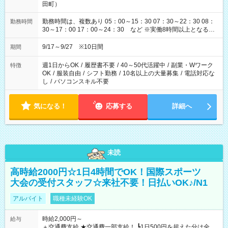
田町）
勤務時間は、複数あり 05：00～15：30 07：30～22：30 08：
勤務時間
30～17：00 17：00～24：30 など ※実働8時間以上となる勤
務もあります。 【休憩】60分+他休憩あり 交替で取得します。
安全面に配慮しこまめな休憩があります。
9/17～9/27 ※10日間
期間
週1日からOK
/
履歴書不要
/
40～50代活躍中
/
副業・Wワーク
特徴
OK
/
服装自由
/
シフト勤務
/
10名以上の大量募集
/
電話対応な
し
/
パソコンスキル不要
気になる！
応募する
詳細へ
未読
高時給2000円☆1日4時間でOK！国際スポーツ
大会の受付スタッフ☆来社不要！日払いOK♪/N1
アルバイト
職種未経験OK
時給2,000円～
給与
＋交通費支給 ★交通費一部支給！ ┗1日500円を超えた分は全額