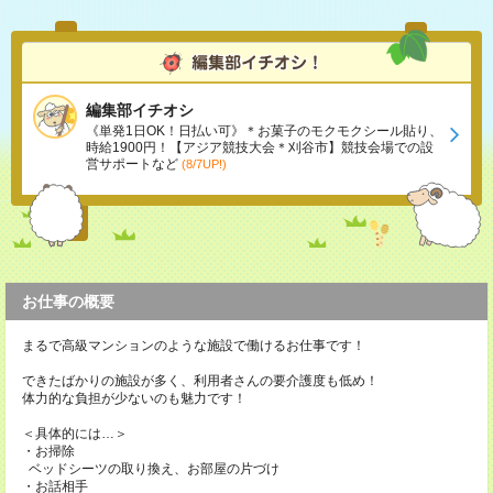
編集部イチオシ
《単発1日OK！日払い可》＊お菓子のモクモクシール貼り、
時給1900円！【アジア競技大会＊刈谷市】競技会場での設
営サポートなど
(8/7UP!)
お仕事の概要
まるで高級マンションのような施設で働けるお仕事です！
できたばかりの施設が多く、利用者さんの要介護度も低め！
体力的な負担が少ないのも魅力です！
＜具体的には…＞
・お掃除
ベッドシーツの取り換え、お部屋の片づけ
・お話相手