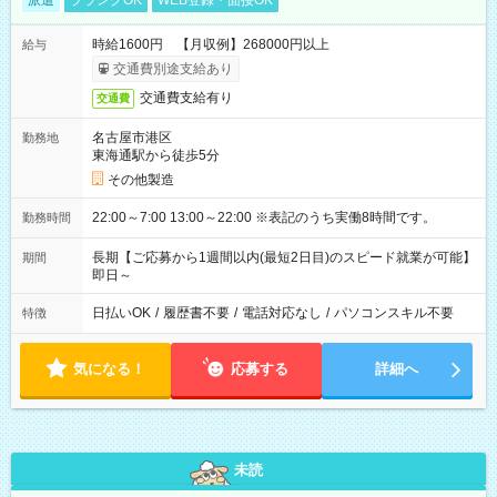
派遣
ブランクOK
WEB登録・面接OK
時給1600円 【月収例】268000円以上
給与
交通費別途支給あり
交通費支給有り
交通費
名古屋市港区
勤務地
東海通駅から徒歩5分
その他製造
22:00～7:00 13:00～22:00 ※表記のうち実働8時間です。
勤務時間
長期【ご応募から1週間以内(最短2日目)のスピード就業が可能】
期間
即日～
日払いOK
/
履歴書不要
/
電話対応なし
/
パソコンスキル不要
特徴
気になる！
応募する
詳細へ
未読