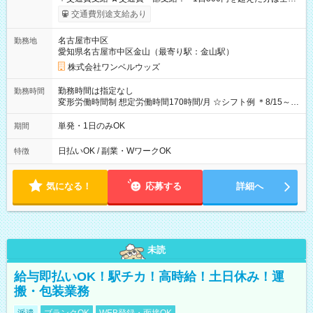
支給！ ※往復500円以内の方は自己負担となります ★日払い
交通費別途支給あり
OK！（規定あり） ┗働いたその日に現金GET♪ お仕事後はコン
ビニATMから 日払い分を引き落とせます！ 【試用期間】試用
名古屋市中区
勤務地
期間なし
愛知県名古屋市中区金山（最寄り駅：金山駅）
株式会社ワンベルウッズ
勤務時間は指定なし
勤務時間
変形労働時間制 想定労働時間170時間/月 ☆シフト例 ＊8/15～
10/26 全日共通 08：00～12：00 17：00～21：00 ＊8/31
～9/19のみ下記シフトもあります！ 12：00～16：00 ＊9/6～
単発・1日のみOK
期間
10/6、10/11～26のみ下記シフトもあります！ 07：00～11：
00
日払いOK / 副業・WワークOK
特徴
気になる！
応募する
詳細へ
未読
給与即払いOK！駅チカ！高時給！土日休み！運
搬・包装業務