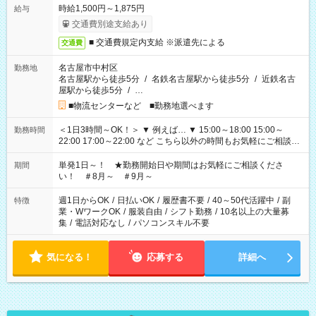
時給1,500円～1,875円
給与
交通費別途支給あり
■ 交通費規定内支給 ※派遣先による
交通費
名古屋市中村区
勤務地
名古屋駅から徒歩5分
/
名鉄名古屋駅から徒歩5分
/
近鉄名古
屋駅から徒歩5分
/
…
■物流センターなど ■勤務地選べます
＜1日3時間～OK！＞ ▼ 例えば… ▼ 15:00～18:00 15:00～
勤務時間
22:00 17:00～22:00 など こちら以外の時間もお気軽にご相談く
ださい！
単発1日～！ ★勤務開始日や期間はお気軽にご相談くださ
期間
い！ ＃8月～ ＃9月～
週1日からOK
/
日払いOK
/
履歴書不要
/
40～50代活躍中
/
副
特徴
業・WワークOK
/
服装自由
/
シフト勤務
/
10名以上の大量募
集
/
電話対応なし
/
パソコンスキル不要
気になる！
応募する
詳細へ