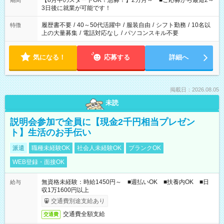
【8月中のスタートOK！急募！】2カ月～ ■ご応募から最短2～
期間
ね。 ※Wワーク希望の方へ 今ご覧のお仕事で希望する勤務時間
3日後に就業が可能です！
と、もう1つのお仕事の勤務時間。 合計で週40時間を超える場
合は応募できません。
履歴書不要
/
40～50代活躍中
/
服装自由
/
シフト勤務
/
10名以
特徴
上の大量募集
/
電話対応なし
/
パソコンスキル不要
気になる！
応募する
詳細へ
掲載日：2026.08.05
未読
説明会参加で全員に【現金2千円相当プレゼン
ト】生活のお手伝い
派遣
職種未経験OK
社会人未経験OK
ブランクOK
WEB登録・面接OK
無資格未経験：時給1450円～ ■週払いOK ■扶養内OK ■日
給与
収1万1600円以上
交通費別途支給あり
交通費全額支給
交通費