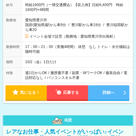
時給1600円（一律交通費込）【収入例】日給6,400円 時給
給与
1600円×4時間
愛知県豊川市
勤務地
国府(愛知県)駅から車9分
/
豊川駅から車19分
/
豊川稲荷駅か
ら車20
イベント会場で設営（勤務地：愛知県豊川市白鳥町）
17：00～21：00（実働4時間） 休憩 なし トイレ・水分補給は
勤務時間
随時可能
10/2（金）1日だけ
期間
週1日からOK
/
履歴書不要
/
副業・WワークOK
/
服装自由
/
電
特徴
話対応なし
/
パソコンスキル不要
気になる！
応募する
詳細へ
未読
レアなお仕事・人気イベントがいっぱい♪イベン