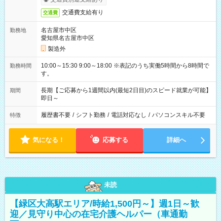
交通費支給有り
交通費
名古屋市中区
勤務地
愛知県名古屋市中区
製造外
10:00～15:30 9:00～18:00 ※表記のうち実働5時間から8時間で
勤務時間
す。
長期【ご応募から1週間以内(最短2日目)のスピード就業が可能】
期間
即日～
履歴書不要
/
シフト勤務
/
電話対応なし
/
パソコンスキル不要
特徴
気になる！
応募する
詳細へ
未読
【緑区大高駅エリア/時給1,500円～】週1日～歓
迎／見守り中心の在宅介護ヘルパー（車通勤