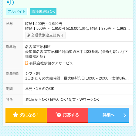
可）
アルバイト
職種未経験OK
時給1,500円～1,650円
給与
時給 1,500円 ～ 1,650円 ※18:00以降は 時給 1,875円 ～ 1,963円
（夜間割増手当含む） 【その他手当・待遇】 ・昇給：年1回（4
交通費別途支給あり
月） ・賞与：業績や年間勤務時間により支給あり ・資格手当：
保有資格に応じて支給 ・交通費：実費支給（1日上限870円ま
名古屋市昭和区
勤務地
で） ・マイカー通勤可（駐車場あり） 【試用期間】試用期間な
愛知県名古屋市昭和区阿由知通三丁目23番地（最寄り駅：地下
し
鉄御器所駅）
有限会社伊藤ケアサービス
シフト制
勤務時間
1日あたりの実働時間：最大8時間/日 10:00～20:00（実働8時間
／休憩2時間） ★毎週【水曜日】【土曜日】【日曜日】のいずれ
か、または複数日勤務できる方歓迎！ ★「他の曜日で働きた
単発・1日のみOK
期間
い」「別のお仕事を希望したい」という方も柔軟に調整可能で
す。ご応募時にご遠慮なくご相談ください。 ※残業は原則あり
週1日からOK / 日払いOK / 副業・WワークOK
特徴
ません。
気になる！
応募する
詳細へ