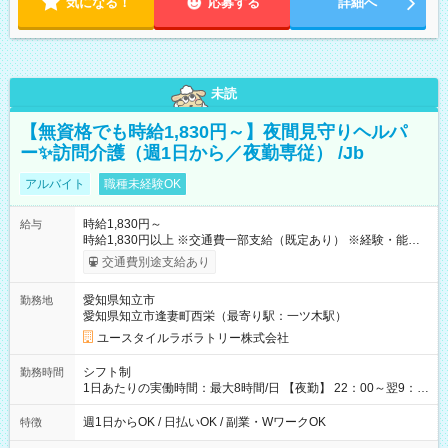
気になる！
応募する
詳細へ
未読
【無資格でも時給1,830円～】夜間見守りヘルパ
ー✨訪問介護（週1日から／夜勤専従） /Jb
アルバイト
職種未経験OK
時給1,830円～
給与
時給1,830円以上 ※交通費一部支給（既定あり） ※経験・能力を
考慮して決定します 【収入例】 週1回勤務の場合：1,830円×8時
交通費別途支給あり
間×4回=5万8,560円 週3回勤務の場合：1,830円×8時間×12回
=17万5,680円 【試用期間】試用期間あり 試用期間の長さ：2ヶ
愛知県知立市
勤務地
月 ※ 雇用形態と給与に、本採用時と異なる部分があります。 雇
愛知県知立市逢妻町西栄（最寄り駅：一ツ木駅）
用形態：本採用時と同じです。 給与：時給 1,570円以上
ユースタイルラボラトリー株式会社
シフト制
勤務時間
1日あたりの実働時間：最大8時間/日 【夜勤】 22：00～翌9：
00 ※週1日～OK ／ 夜勤専従 ＊＊ 勤務時間例 ＊＊ ■22時か
ら翌7時 ■23時から翌8時 ■24時から翌9時 など ※上記の時間
週1日からOK / 日払いOK / 副業・WワークOK
特徴
内で8時間勤務（休憩1時間）ご利用者様により、時間は異なり