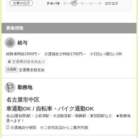
仕事の仕方
テキパキ
コツコツ
募集情報
給与
経験者時給1650円～ 介護福祉士時給1700円～ ※日払い/週払いOK
交通費別途支給あり
交通費全額支給
交通費
勤務地
名古屋市中区
車通勤OK / 自転車・バイク通勤OK
金山(愛知県)駅・上前津駅・大須観音駅・鶴舞駅・東別院駅など ★勤務地
選べます！
介護施設や病院 ※ご自宅近辺からご案内可能