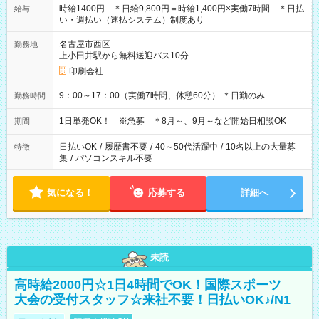
時給1400円 ＊日給9,800円＝時給1,400円×実働7時間 ＊日払
給与
い・週払い（速払システム）制度あり
名古屋市西区
勤務地
上小田井駅から無料送迎バス10分
印刷会社
9：00～17：00（実働7時間、休憩60分） ＊日勤のみ
勤務時間
1日単発OK！ ※急募 ＊8月～、9月～など開始日相談OK
期間
日払いOK
/
履歴書不要
/
40～50代活躍中
/
10名以上の大量募
特徴
集
/
パソコンスキル不要
気になる！
応募する
詳細へ
未読
高時給2000円☆1日4時間でOK！国際スポーツ
大会の受付スタッフ☆来社不要！日払いOK♪/N1