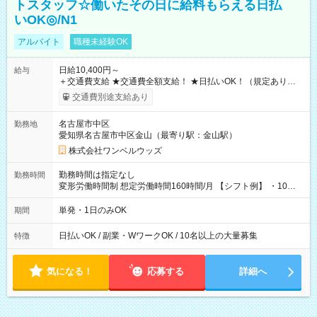
トスタッフ☆働いたその日に給料もらえる日払
いOK◎/N1
アルバイト
職種未経験OK
日給10,400円～
給与
＋交通費支給 ★交通費全額支給！ ★日払いOK！（規定あり） ┗
働いたその日に現金GET♪ お仕事後はコンビニATMから 日払
交通費別途支給あり
い分を引き落とせます！ 【試用期間】試用期間なし
名古屋市中区
勤務地
愛知県名古屋市中区金山（最寄り駅：金山駅）
株式会社ワンベルウッズ
勤務時間は指定なし
勤務時間
変形労働時間制 想定労働時間160時間/月 【シフト例】 ・10：
00～20：00
単発・1日のみOK
期間
日払いOK / 副業・WワークOK / 10名以上の大量募集
特徴
気になる！
応募する
詳細へ