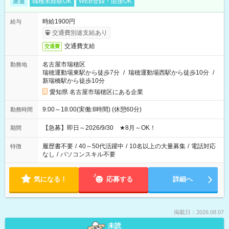
派遣
職種未経験OK
WEB登録・面接OK
時給1900円
給与
交通費別途支給あり
交通費支給
交通費
名古屋市瑞穂区
勤務地
瑞穂運動場東駅から徒歩7分
/
瑞穂運動場西駅から徒歩10分
/
新瑞橋駅から徒歩10分
愛知県 名古屋市瑞穂区にある企業
9:00～18:00(実働:8時間) (休憩60分)
勤務時間
【急募】即日～2026/9/30 ★8月～OK！
期間
履歴書不要
/
40～50代活躍中
/
10名以上の大量募集
/
電話対応
特徴
なし
/
パソコンスキル不要
気になる！
応募する
詳細へ
掲載日：2026.08.07
未読