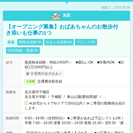
掲載日：2026.08.08
未読
【オープニング募集】おばあちゃんのお散歩付
き添いも仕事の1つ
派遣
職種未経験OK
社会人未経験OK
ブランクOK
WEB登録・面接OK
無資格未経験：時給1450円～ ■週払いOK ■扶養内OK ■日
給与
収1万1600円以上
交通費別途支給あり
交通費全額支給
交通費
名古屋市千種区
勤務地
名古屋大学駅
/
千種駅
/
東山公園(愛知県)駅
/
…
≪自宅からドアtoドアで30分以内！≫ご希望の勤務地を紹介
します。
9:00～18:00（休憩60分） ■ご希望があれば下記シフトもOK！
勤務時間
早番 7:00～16:00 遅番 10:00～19:00 夜勤 16:30～翌9:30 「家族
と休みを合わせたい」 「余裕を持って夕飯の準備がしたい」
「できれば残業はしたくない」 など、ご希望を教えてください