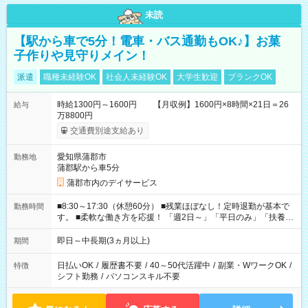
未読
【駅から車で5分！電車・バス通勤もOK♪】お菓
子作りや見守りメイン！
派遣
職種未経験OK
社会人未経験OK
大学生歓迎
ブランクOK
時給1300円～1600円 【月収例】1600円×8時間×21日＝26
給与
万8800円
交通費別途支給あり
愛知県蒲郡市
勤務地
蒲郡駅から車5分
蒲郡市内のデイサービス
■8:30～17:30（休憩60分） ■残業ほぼなし！定時退勤が基本で
勤務時間
す。 ■柔軟な働き方を応援！ 「週2日～」「平日のみ」「扶養内
勤務」など、あなたの生活に合わせた相談が可能。 無理な連勤
もありませんので、自分のペースを大切にしながら、長く安心
即日～中長期(3ヵ月以上)
期間
して働ける環境です。 夕飯の準備や家族との時間もしっかり確
保できるため、主婦（夫）の方も無理なく続けていただけま
日払いOK
/
履歴書不要
/
40～50代活躍中
/
副業・WワークOK
/
特徴
す。
シフト勤務
/
パソコンスキル不要