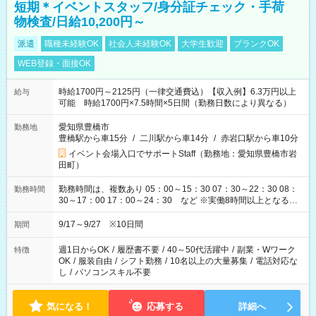
短期＊イベントスタッフ/身分証チェック・手荷
物検査/日給10,200円～
派遣
職種未経験OK
社会人未経験OK
大学生歓迎
ブランクOK
WEB登録・面接OK
時給1700円～2125円（一律交通費込）【収入例】6.3万円以上
給与
可能 時給1700円×7.5時間×5日間（勤務日数により異なる）
愛知県豊橋市
勤務地
豊橋駅から車15分
/
二川駅から車14分
/
赤岩口駅から車10分
イベント会場入口でサポートStaff（勤務地：愛知県豊橋市岩
田町）
勤務時間は、複数あり 05：00～15：30 07：30～22：30 08：
勤務時間
30～17：00 17：00～24：30 など ※実働8時間以上となる勤
務もあります。 【休憩】60分+他休憩あり 交替で取得します。
安全面に配慮しこまめな休憩があります。
9/17～9/27 ※10日間
期間
週1日からOK
/
履歴書不要
/
40～50代活躍中
/
副業・Wワーク
特徴
OK
/
服装自由
/
シフト勤務
/
10名以上の大量募集
/
電話対応な
し
/
パソコンスキル不要
気になる！
応募する
詳細へ