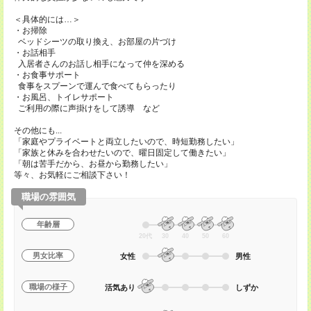
＜具体的には…＞
・お掃除
ベッドシーツの取り換え、お部屋の片づけ
・お話相手
入居者さんのお話し相手になって仲を深める
・お食事サポート
食事をスプーンで運んで食べてもらったり
・お風呂、トイレサポート
ご利用の際に声掛けをして誘導 など
その他にも...
「家庭やプライベートと両立したいので、時短勤務したい」
「家族と休みを合わせたいので、曜日固定して働きたい」
「朝は苦手だから、お昼から勤務したい」
等々、お気軽にご相談下さい！
職場の雰囲気
年齢層
20代
30
40
50
60
男女比率
女性
男性
職場の様子
活気あり
しずか