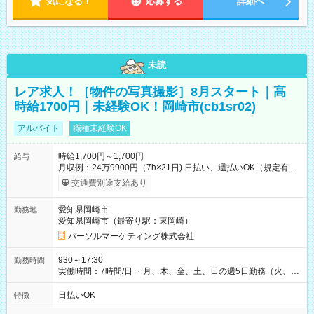
気になる！
応募する
詳細へ
未読
レア求人！［物件の写真撮影］8月スタート｜高
時給1700円｜未経験OK！岡崎市(cb1sr02)
アルバイト
職種未経験OK
時給1,700円～1,700円
給与
月収例：24万9900円（7h×21日) 日払い、週払いOK（規定有
り） 【試用期間】試用期間なし
交通費別途支給あり
愛知県岡崎市
勤務地
愛知県岡崎市（最寄り駅：東岡崎）
パーソルマーケティング株式会社
930～17:30
勤務時間
実働時間：7時間/日 ・月、木、金、土、日の週5日勤務（火、水
は固定休です／夏季、年末年始等、長期休暇有り！） ・ワンシ
フト！ 残業ほぼナシ（0～5h/月）
日払いOK
特徴