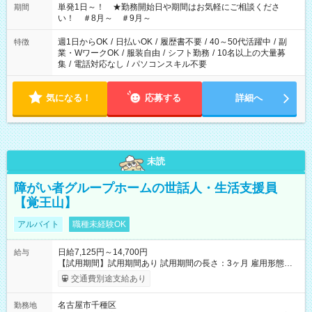
単発1日～！ ★勤務開始日や期間はお気軽にご相談くださ
期間
い！ ＃8月～ ＃9月～
週1日からOK
/
日払いOK
/
履歴書不要
/
40～50代活躍中
/
副
特徴
業・WワークOK
/
服装自由
/
シフト勤務
/
10名以上の大量募
集
/
電話対応なし
/
パソコンスキル不要
気になる！
応募する
詳細へ
未読
障がい者グループホームの世話人・生活支援員
【覚王山】
アルバイト
職種未経験OK
日給7,125円～14,700円
給与
【試用期間】試用期間あり 試用期間の長さ：3ヶ月 雇用形態、
給与は本採用時と同じです。
交通費別途支給あり
名古屋市千種区
勤務地