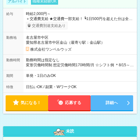
アルバイト
職種未経験OK
時給2,000円～
給与
＋交通費支給 ★交通費一部支給！ ┗1日500円を超えた分は全額
支給！ ※往復500円以内の方は自己負担となります ★日払い
交通費別途支給あり
OK！（規定あり） ┗働いたその日に現金GET♪ お仕事後はコン
ビニATMから 日払い分を引き落とせます！ 【試用期間】試用
名古屋市中区
勤務地
期間なし
愛知県名古屋市中区金山（最寄り駅：金山駅）
株式会社ワンベルウッズ
勤務時間は指定なし
勤務時間
変形労働時間制 想定労働時間170時間/月 ☆シフト例 ＊8/15～
10/26 全日共通 08：00～12：00 17：00～21：00 ＊8/31
～9/19のみ下記シフトもあります！ 12：00～16：00 ＊9/6～
単発・1日のみOK
期間
10/6、10/11～26のみ下記シフトもあります！ 07：00～11：
00
日払いOK / 副業・WワークOK
特徴
気になる！
応募する
詳細へ
未読