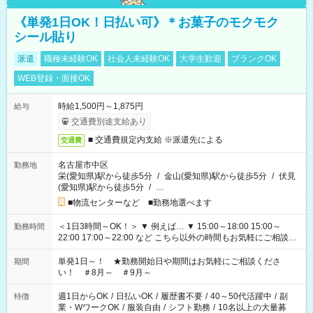
《単発1日OK！日払い可》＊お菓子のモクモク
シール貼り
派遣
職種未経験OK
社会人未経験OK
大学生歓迎
ブランクOK
WEB登録・面接OK
時給1,500円～1,875円
給与
交通費別途支給あり
■ 交通費規定内支給 ※派遣先による
交通費
名古屋市中区
勤務地
栄(愛知県)駅から徒歩5分
/
金山(愛知県)駅から徒歩5分
/
伏見
(愛知県)駅から徒歩5分
/
…
■物流センターなど ■勤務地選べます
＜1日3時間～OK！＞ ▼ 例えば… ▼ 15:00～18:00 15:00～
勤務時間
22:00 17:00～22:00 など こちら以外の時間もお気軽にご相談く
ださい！
単発1日～！ ★勤務開始日や期間はお気軽にご相談くださ
期間
い！ ＃8月～ ＃9月～
週1日からOK
/
日払いOK
/
履歴書不要
/
40～50代活躍中
/
副
特徴
業・WワークOK
/
服装自由
/
シフト勤務
/
10名以上の大量募