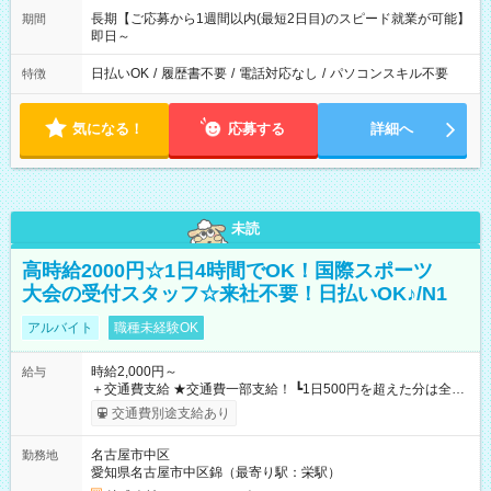
長期【ご応募から1週間以内(最短2日目)のスピード就業が可能】
期間
即日～
日払いOK
/
履歴書不要
/
電話対応なし
/
パソコンスキル不要
特徴
気になる！
応募する
詳細へ
未読
高時給2000円☆1日4時間でOK！国際スポーツ
大会の受付スタッフ☆来社不要！日払いOK♪/N1
アルバイト
職種未経験OK
時給2,000円～
給与
＋交通費支給 ★交通費一部支給！ ┗1日500円を超えた分は全額
支給！ ※往復500円以内の方は自己負担となります ★日払い
交通費別途支給あり
OK！（規定あり） ┗働いたその日に現金GET♪ お仕事後はコン
ビニATMから 日払い分を引き落とせます！ 【試用期間】試用
名古屋市中区
勤務地
期間なし
愛知県名古屋市中区錦（最寄り駅：栄駅）