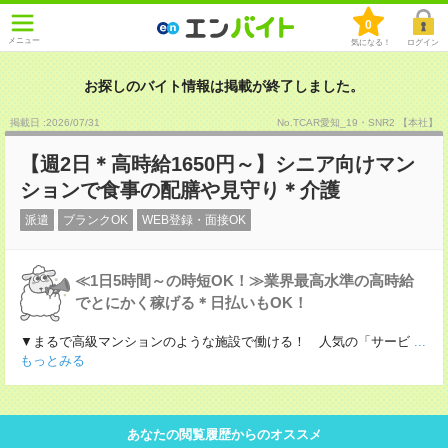
0
メニュー
気になる！
ログイン
お探しのバイト情報は掲載が終了しました。
掲載日 :2026
/
07
/
31
No.TCAR愛知_19・SNR2 【本社】
【週2日＊高時給1650円～】シニア向けマン
ションで食事の配膳や見守り＊介護
派遣
ブランクOK
WEB登録・面接OK
≪1日5時間～の時短OK！≫業界最高水準の高時給
でとにかく稼げる＊日払いもOK！
▼まるで高級マンションのような施設で働ける！ 人気の「サービ
...
もっとみる
あなたの閲覧履歴からのオススメ