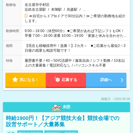
名古屋市中村区
勤務地
近鉄名古屋駅
/
本陣駅
/
烏森駅
/
…
≪自宅からドアtoドアで30分以内！≫ご希望の勤務地を紹介
します。
9:00～18:00（休憩60分） ■ご希望があれば下記シフトもOK！
勤務時間
早番 7:00～16:00 遅番 10:00～19:00 「家族と休みを合わせた
い」 「余裕を持って夕飯の準備がしたい」 「できれば残業はし
たくない」 など、ご希望を教えてくださいね。 ※Wワーク希望
【現在も積極採用中！急募！】2カ月～ ■ご応募から最短2～3
期間
の方へ 今ご覧のお仕事で希望する勤務時間と、もう1つのお仕事
日後の就業も相談可能です！
の勤務時間。 合計で週40時間を超える場合は応募できません。
履歴書不要
/
40～50代活躍中
/
服装自由
/
シフト勤務
/
10名以
特徴
上の大量募集
/
電話対応なし
/
パソコンスキル不要
気になる！
応募する
詳細へ
掲載日：2026.08.08
未読
時給1900円！【アジア競技大会】競技会場での
設営サポート／大量募集