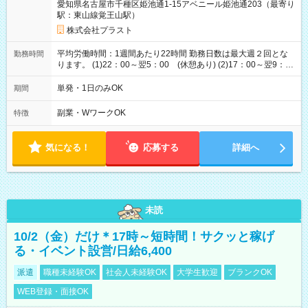
愛知県名古屋市千種区姫池通1-15アベニール姫池通203（最寄り
駅：東山線覚王山駅）
株式会社プラスト
平均労働時間：1週間あたり22時間 勤務日数は最大週２回とな
勤務時間
ります。 (1)22：00～翌5：00 (休憩あり) (2)17：00～翌9：
00 (休憩あり) ３６協定提出済 平均労働時間：1週間あたり22
時間 勤務日数は最大週２回となります。 (1)22：00～翌5：00
単発・1日のみOK
期間
(休憩あり) (2)17：00～翌9：00 (休憩あり) ３６協定提出済
副業・WワークOK
特徴
気になる！
応募する
詳細へ
未読
10/2（金）だけ＊17時～短時間！サクッと稼げ
る・イベント設営/日給6,400
派遣
職種未経験OK
社会人未経験OK
大学生歓迎
ブランクOK
WEB登録・面接OK