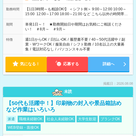
【1日3時間～も相談OK!】 ＜シフト例＞ 9:00～12:00 10:00～
勤務時間
15:00 12:00～17:00 18:00～21:00 など こちら以外の時間帯も
お気軽にご相談ください！
単発1日～！ ★勤務開始日や期間はお気軽にご相談くださ
期間
い！ ＃8月～ ＃9月～
週1日からOK
/
日払いOK
/
履歴書不要
/
40～50代活躍中
/
副
特徴
業・WワークOK
/
服装自由
/
シフト勤務
/
10名以上の大量募
集
/
電話対応なし
/
パソコンスキル不要
気になる！
応募する
詳細へ
掲載日：2026.08.08
未読
【50代も活躍中！】印刷物の封入や景品箱詰め
など作業はいろいろ
派遣
職種未経験OK
社会人未経験OK
大学生歓迎
ブランクOK
WEB登録・面接OK