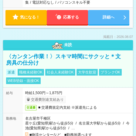
集
/
電話対応なし
/
パソコンスキル不要
気になる！
応募する
詳細へ
掲載日：2026.08.07
未読
〈カンタン作業！〉スキマ時間にサクッと＊文
房具の仕分け
派遣
職種未経験OK
社会人未経験OK
大学生歓迎
ブランクOK
WEB登録・面接OK
時給1,500円～1,875円
給与
交通費別途支給あり
■ 交通費規定内支給 ※派遣先による
交通費
名古屋市千種区
勤務地
星ケ丘(愛知県)駅から徒歩5分
/
名古屋大学駅から徒歩5分
/
今
池(愛知県)駅から徒歩5分
/
…
■物流センターなど ■勤務地選べます