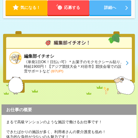
ます。 ※曜日固定（毎週同じ曜日での勤務となります）
気になる！
応募する
詳細へ
編集部イチオシ
《単発1日OK！日払い可》＊お菓子のモクモクシール貼り、
時給1900円！【アジア競技大会＊刈谷市】競技会場での設
営サポートなど
(8/7UP!)
お仕事の概要
まるで高級マンションのような施設で働けるお仕事です！
できたばかりの施設が多く、利用者さんの要介護度も低め！
体力的な負担が少ないのも魅力です！