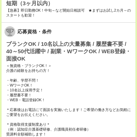
短期（3ヶ月以内）
【急募】即日勤務OK！中旬～など開始日相談可 ★まずはお試し2カ月～の
スタートも歓迎！
応募資格・条件
ブランクOK / 10名以上の大量募集 / 履歴書不要 /
40～50代活躍中 / 副業・WワークOK / WEB登録・
面接OK
＜無資格・ブランクOK！＞
介護の経験をお持ちの方！
・年齢、学歴不問！
・WワークOK！
・10名以上採用予定！
・履歴書不要！
・WEB・電話登録OK！
＊応募後はお電話にて面談を実施いたします！ご希望の働き方などお気軽に
ご要望をお伝えください。
＊資格取得支援制度あり＊
（例：認知症介護基礎研修、介護職員初任者研修）
受講料全額補助します！