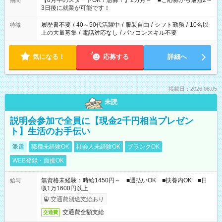
【8月中のスタートOK！急募！】2カ月～ ■ご応募から最短2～
期間
ね。 ※Wワーク希望の方へ 今ご覧のお仕事で希望する勤務時間
3日後に就業が可能です！
と、もう1つのお仕事の勤務時間。 合計で週40時間を超える場
合は応募できません。
履歴書不要
/
40～50代活躍中
/
服装自由
/
シフト勤務
/
10名以
特徴
上の大量募集
/
電話対応なし
/
パソコンスキル不要
気になる！
応募する
詳細へ
掲載日：2026.08.05
未読
説明会参加で全員に【現金2千円相当プレゼン
ト】生活のお手伝い
派遣
職種未経験OK
社会人未経験OK
ブランクOK
WEB登録・面接OK
無資格未経験：時給1450円～ ■週払いOK ■扶養内OK ■日
給与
収1万1600円以上
交通費別途支給あり
交通費全額支給
交通費