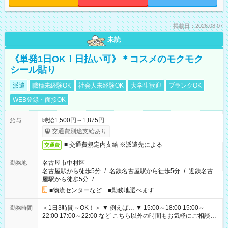
掲載日：2026.08.07
未読
《単発1日OK！日払い可》＊コスメのモクモク
シール貼り
派遣
職種未経験OK
社会人未経験OK
大学生歓迎
ブランクOK
WEB登録・面接OK
時給1,500円～1,875円
給与
交通費別途支給あり
■ 交通費規定内支給 ※派遣先による
交通費
名古屋市中村区
勤務地
名古屋駅から徒歩5分
/
名鉄名古屋駅から徒歩5分
/
近鉄名古
屋駅から徒歩5分
/
…
■物流センターなど ■勤務地選べます
＜1日3時間～OK！＞ ▼ 例えば… ▼ 15:00～18:00 15:00～
勤務時間
22:00 17:00～22:00 など こちら以外の時間もお気軽にご相談く
ださい！