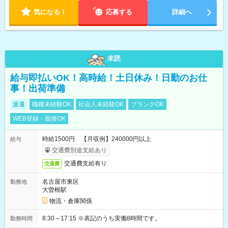
気になる！
応募する
詳細へ
未読
給与即払いOK！高時給！土日休み！日勤のお仕
事！出荷準備
派遣
職種未経験OK
社会人未経験OK
ブランクOK
WEB登録・面接OK
時給1500円 【月収例】240000円以上
給与
交通費別途支給あり
交通費支給有り
交通費
名古屋市東区
勤務地
大曽根駅
物流・倉庫関係
8:30～17:15 ※表記のうち実働8時間です。
勤務時間