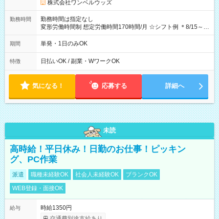
株式会社ワンベルウッズ
勤務時間は指定なし
勤務時間
変形労働時間制 想定労働時間170時間/月 ☆シフト例 ＊8/15～
10/26 全日共通 08：00～12：00 17：00～21：00 ＊8/31
～9/19のみ下記シフトもあります！ 12：00～16：00 ＊9/6～
単発・1日のみOK
期間
10/6、10/11～26のみ下記シフトもあります！ 07：00～11：
00
日払いOK / 副業・WワークOK
特徴
気になる！
応募する
詳細へ
未読
高時給！平日休み！日勤のお仕事！ピッキン
グ、PC作業
派遣
職種未経験OK
社会人未経験OK
ブランクOK
WEB登録・面接OK
時給1350円
給与
交通費別途支給あり