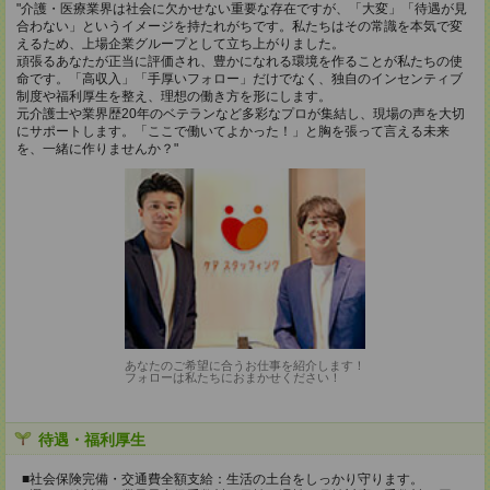
"介護・医療業界は社会に欠かせない重要な存在ですが、「大変」「待遇が見
合わない」というイメージを持たれがちです。私たちはその常識を本気で変
えるため、上場企業グループとして立ち上がりました。
頑張るあなたが正当に評価され、豊かになれる環境を作ることが私たちの使
命です。「高収入」「手厚いフォロー」だけでなく、独自のインセンティブ
制度や福利厚生を整え、理想の働き方を形にします。
元介護士や業界歴20年のベテランなど多彩なプロが集結し、現場の声を大切
にサポートします。「ここで働いてよかった！」と胸を張って言える未来
を、一緒に作りませんか？"
あなたのご希望に合うお仕事を紹介します！
フォローは私たちにおまかせください！
待遇・福利厚生
■社会保険完備・交通費全額支給：生活の土台をしっかり守ります。