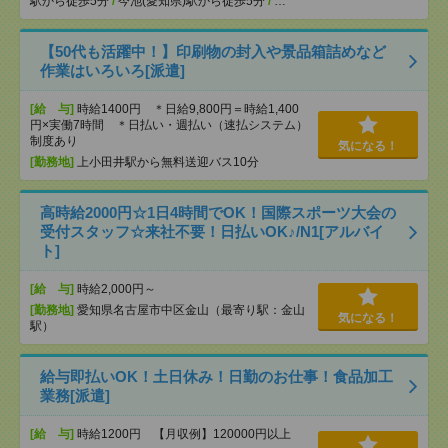
駅から徒歩5分
/
今池(愛知県)駅から徒歩5分
/
…
【50代も活躍中！】印刷物の封入や景品箱詰めなど
作業はいろいろ[派遣]
[給 与]
時給1400円 ＊日給9,800円＝時給1,400
円×実働7時間 ＊日払い・週払い（速払システム）
制度あり
気になる！
[勤務地]
上小田井駅から無料送迎バス10分
高時給2000円☆1日4時間でOK！国際スポーツ大会の
受付スタッフ☆来社不要！日払いOK♪/N1[アルバイ
ト]
[給 与]
時給2,000円～
[勤務地]
愛知県名古屋市中区金山（最寄り駅：金山
気になる！
駅）
給与即払いOK！土日休み！日勤のお仕事！食品加工
業務[派遣]
[給 与]
時給1200円 【月収例】120000円以上