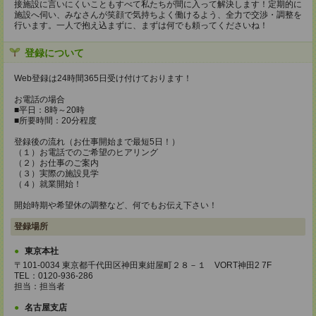
接施設に言いにくいこともすべて私たちが間に入って解決します！定期的に
施設へ伺い、みなさんが笑顔で気持ちよく働けるよう、全力で交渉・調整を
行います。一人で抱え込まずに、まずは何でも頼ってくださいね！
登録について
Web登録は24時間365日受け付けております！
お電話の場合
■平日：8時～20時
■所要時間：20分程度
登録後の流れ（お仕事開始まで最短5日！）
（１）お電話でのご希望のヒアリング
（２）お仕事のご案内
（３）実際の施設見学
（４）就業開始！
開始時期や希望休の調整など、何でもお伝え下さい！
登録場所
東京本社
〒101-0034 東京都千代田区神田東紺屋町２８－１ VORT神田2 7F
TEL：0120-936-286
担当：担当者
名古屋支店