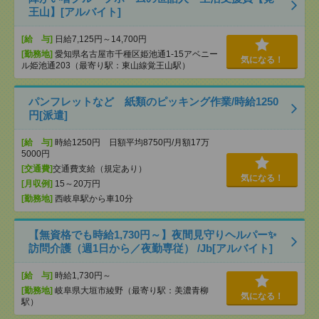
王山】[アルバイト]
[給 与]
日給7,125円～14,700円
[勤務地]
愛知県名古屋市千種区姫池通1-15アベニー
気になる！
ル姫池通203（最寄り駅：東山線覚王山駅）
パンフレットなど 紙類のピッキング作業/時給1250
円[派遣]
[給 与]
時給1250円 日額平均8750円/月額17万
5000円
[交通費]
交通費支給（規定あり）
気になる！
[月収例]
15～20万円
[勤務地]
西岐阜駅から車10分
【無資格でも時給1,730円～】夜間見守りヘルパー✨
訪問介護（週1日から／夜勤専従） /Jb[アルバイト]
[給 与]
時給1,730円～
[勤務地]
岐阜県大垣市綾野（最寄り駅：美濃青柳
気になる！
駅）