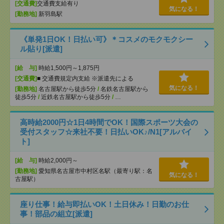
[交通費]
交通費支給有り
気になる！
[勤務地]
新羽島駅
《単発1日OK！日払い可》＊コスメのモクモクシー
ル貼り[派遣]
[給 与]
時給1,500円～1,875円
[交通費]
■ 交通費規定内支給 ※派遣先による
気になる！
[勤務地]
名古屋駅から徒歩5分
/
名鉄名古屋駅から
徒歩5分
/
近鉄名古屋駅から徒歩5分
/
…
高時給2000円☆1日4時間でOK！国際スポーツ大会の
受付スタッフ☆来社不要！日払いOK♪/N1[アルバイ
ト]
[給 与]
時給2,000円～
[勤務地]
愛知県名古屋市中村区名駅（最寄り駅：名
気になる！
古屋駅）
座り仕事！給与即払いOK！土日休み！日勤のお仕
事！部品の組立[派遣]