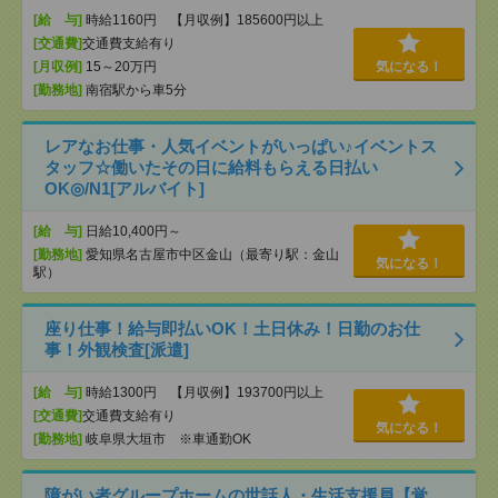
[給 与]
時給1160円 【月収例】185600円以上
[交通費]
交通費支給有り
[月収例]
15～20万円
気になる！
[勤務地]
南宿駅から車5分
レアなお仕事・人気イベントがいっぱい♪イベントス
タッフ☆働いたその日に給料もらえる日払い
OK◎/N1[アルバイト]
[給 与]
日給10,400円～
[勤務地]
愛知県名古屋市中区金山（最寄り駅：金山
気になる！
駅）
座り仕事！給与即払いOK！土日休み！日勤のお仕
事！外観検査[派遣]
[給 与]
時給1300円 【月収例】193700円以上
[交通費]
交通費支給有り
気になる！
[勤務地]
岐阜県大垣市 ※車通勤OK
障がい者グループホームの世話人・生活支援員【覚