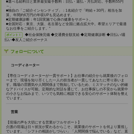
■選べる給料日と業界最安級手数料：日払・週払・月払対応。手数料55円
～。
■独自の「ご紹介インセンティブ」：1名紹介で「時給＋30円」相当を加
算。年間約6万円の年収UPも見込めます。
■定期健康診断：年1回実施で心身の健康をサポート。
■全国対応：東京、大阪、名古屋など全国に拠点拡大中。希望エリアで最適
なお仕事をご紹介します。"
◆社会保険完備 ◆交通費全額支給 ◆定期健康診断 ◆日払い/週
ポイント！
払い◆友人ご紹介ボーナス
フォローについて
コーディネーター
【専任コーディネーターが一貫サポート】お仕事の紹介から就業後のフォロ
ーまで、現場を知り尽くした一人の担当者が一貫してあなたに寄り添いま
す。職場の雰囲気や人間関係まで熟知しているため、ミスマッチのない的確
なアドバイスが可能。定期的な対話を通じて、お仕事探しの不安から就業中
の小さなお悩みまで、いつでも気軽に相談できる安心のサポート体制を整え
ています。
営業
【現場の声を大切にする営業がフルサポート】
介護の現場は日々状況が変わるからこそ、就業後のサポートを何より重視し
ています。「シフトの相談がしづらい」「人間関係で悩んでいる」など、直