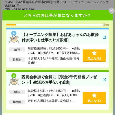
〒451-0042 愛知県名古屋市西区那古野2-23－7 アヴェニールビルディング
名駅401号
×
TEL：0120-936-286
担当：担当者
どちらのお仕事が気になりますか？
1
/10
【オープニング募集】おばあちゃんのお散歩
付き添いも仕事の1つ[派遣]
応募ページへ
無資格未経験：時給1450円～ ■週払
給与
いOK ■扶養内OK ■日収1万1600円
以上
名古屋大学駅 / 千種駅 / 東山公園(愛知
気になる!
気になる！
電話応募
勤務地
県)駅 / …
メール
説明会参加で全員に【現金2千円相当プレゼ
LINE
で送る
で送る
ント】生活のお手伝い[派遣]
無資格未経験：時給1450円～ ■週払
給与
シェア
ツイート
ブックマーク
いOK ■扶養内OK ■日収1万1600円
以上
近鉄名古屋駅 / 本陣駅 / 烏森駅 / …
気になる!
勤務地
あなたの閲覧履歴からの