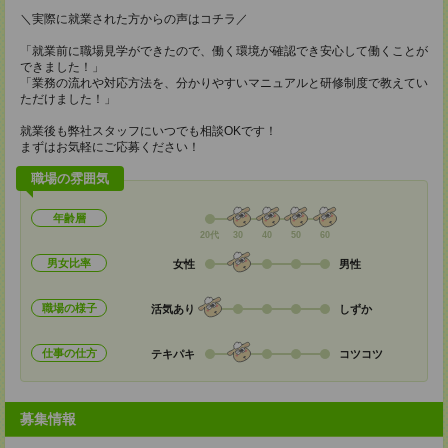
＼実際に就業された方からの声はコチラ／
「就業前に職場見学ができたので、働く環境が確認でき安心して働くことが
できました！」
「業務の流れや対応方法を、分かりやすいマニュアルと研修制度で教えてい
ただけました！」
就業後も弊社スタッフにいつでも相談OKです！
まずはお気軽にご応募ください！
職場の雰囲気
年齢層
20代
30
40
50
60
男女比率
女性
男性
職場の様子
活気あり
しずか
仕事の仕方
テキパキ
コツコツ
募集情報