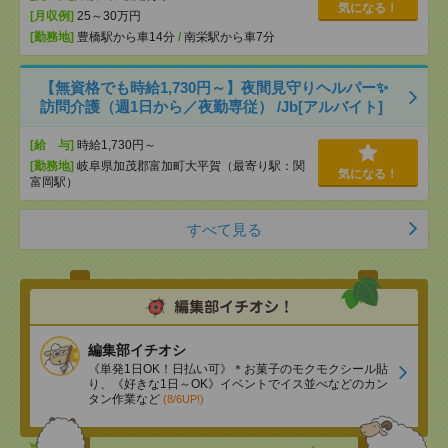
気になる！
[月収例]
25～30万円
[勤務地]
豊橋駅から車14分
/
南栄駅から車7分
【無資格でも時給1,730円～】夜間見守りヘルパー✨
訪問介護（週1日から／夜勤専従） /Jb[アルバイト]
[給 与]
時給1,730円～
[勤務地]
岐阜県加茂郡富加町大平賀（最寄り駅：関
気になる！
富岡駅）
すべて見る
編集部イチオシ
《単発1日OK！日払い可》＊お菓子のモクモクシール貼
り、《好きな1日～OK》イベントでイス並べなどのカン
タン作業など
(8/6UP!)