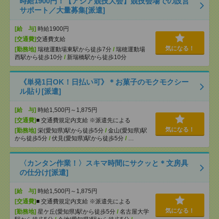
時給1900円！【アジア競技大会】競技会場での設営
サポート／大量募集[派遣]
[給 与]
時給1900円
[交通費]
交通費支給
気になる！
[勤務地]
瑞穂運動場東駅から徒歩7分
/
瑞穂運動場
西駅から徒歩10分
/
新瑞橋駅から徒歩10分
《単発1日OK！日払い可》＊お菓子のモクモクシー
ル貼り[派遣]
[給 与]
時給1,500円～1,875円
[交通費]
■ 交通費規定内支給 ※派遣先による
気になる！
[勤務地]
栄(愛知県)駅から徒歩5分
/
金山(愛知県)駅
から徒歩5分
/
伏見(愛知県)駅から徒歩5分
/
…
〈カンタン作業！〉スキマ時間にサクッと＊文房具
の仕分け[派遣]
[給 与]
時給1,500円～1,875円
[交通費]
■ 交通費規定内支給 ※派遣先による
気になる！
[勤務地]
星ケ丘(愛知県)駅から徒歩5分
/
名古屋大学