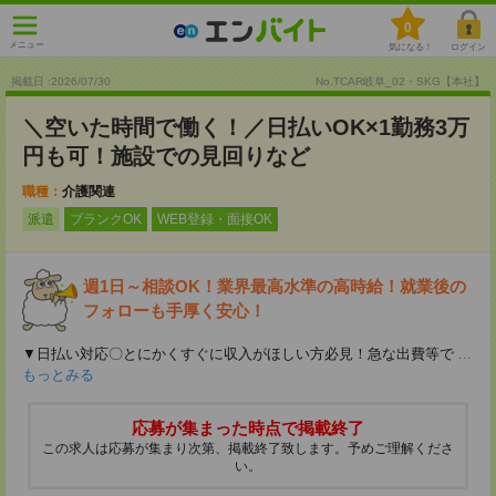
0
メニュー
気になる！
ログイン
掲載日 :2026
/
07
/
30
No.TCAR岐阜_02・SKG【本社】
＼空いた時間で働く！／日払いOK×1勤務3万
円も可！施設での見回りなど
職種：
介護関連
派遣
ブランクOK
WEB登録・面接OK
週1日～相談OK！業界最高水準の高時給！就業後の
フォローも手厚く安心！
▼日払い対応〇とにかくすぐに収入がほしい方必見！急な出費等で
...
もっとみる
応募が集まった時点で掲載終了
この求人は応募が集まり次第、掲載終了致します。予めご理解くださ
い。