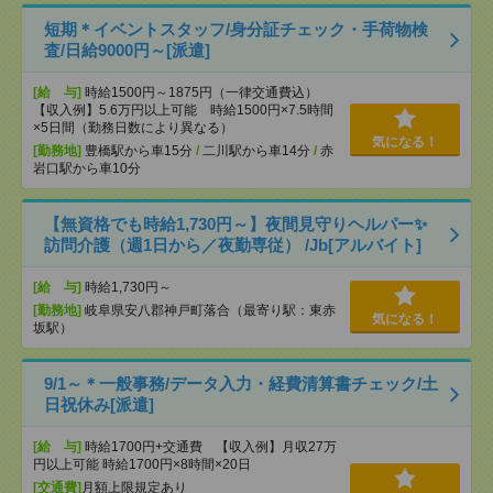
短期＊イベントスタッフ/身分証チェック・手荷物検
査/日給9000円～[派遣]
[給 与]
時給1500円～1875円（一律交通費込）
【収入例】5.6万円以上可能 時給1500円×7.5時間
×5日間（勤務日数により異なる）
気になる！
[勤務地]
豊橋駅から車15分
/
二川駅から車14分
/
赤
岩口駅から車10分
【無資格でも時給1,730円～】夜間見守りヘルパー✨
訪問介護（週1日から／夜勤専従） /Jb[アルバイト]
[給 与]
時給1,730円～
[勤務地]
岐阜県安八郡神戸町落合（最寄り駅：東赤
気になる！
坂駅）
9/1～＊一般事務/データ入力・経費清算書チェック/土
日祝休み[派遣]
[給 与]
時給1700円+交通費 【収入例】月収27万
円以上可能 時給1700円×8時間×20日
[交通費]
月額上限規定あり