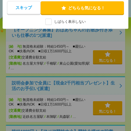
おすすめ
スキップ
どちらも気になる！
しばらく表示しない
【オープニング募集】おばあちゃんのお散歩付き添
いも仕事の1つ[派遣]
[給 与]
無資格未経験：時給1450円～ ■週払い
OK ■扶養内OK ■日収1万1600円以上
[交通費]
交通費全額支給
気になる！
[勤務地]
名古屋大学駅
/
千種駅
/
東山公園(愛知県)駅
/
…
説明会参加で全員に【現金2千円相当プレゼント】生
活のお手伝い[派遣]
[給 与]
無資格未経験：時給1450円～ ■週払い
OK ■扶養内OK ■日収1万1600円以上
[交通費]
交通費全額支給
気になる！
[勤務地]
近鉄名古屋駅
/
本陣駅
/
烏森駅
/
…