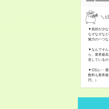
＼1
▼負担が少な
なぞなぞなど
魅力の一つな
▼なんでそん
ら、業界最高
意しているの
▼日払い・週
数料も業界最
円。）