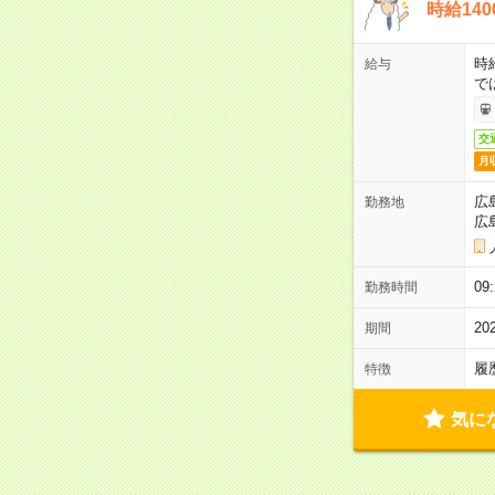
時給14
時
給与
で
交
月
広
勤務地
広
0
勤務時間
2
期間
履
特徴
気に