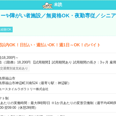
未読
ー✨障がい者施設／無資格OK・夜勤専従／シニ
経験OK
間以内OK！日払い・週払いOK！週1日～OK！のバイト
18,200円～
給（1勤務）18,200円 【試用期間】試用期間あり 試用期間の長さ：3ヶ月 雇
交通費別途支給あり
島県福山市
島県福山市神辺町川南524（最寄り駅：神辺駅）
ユースタイルラボラトリー株式会社
フト制
日あたりの実働時間：最大8時間/日 ※1か月あたりの変形労働制（週平均40時
:00-翌09:00（休憩2時間）