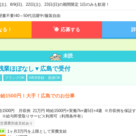
8(土)、8/9(日)、22日(土)、23日(日)の期間限定 1日のみも歓迎！
歴書不要
/
40～50代活躍中
/
服装自由
なる！
応募する
詳
未読
残業ほぼなし▼広島で受付
K
ブランクOK
WEB登録・面接OK
給1500円！大手！広島でのお仕事
給1500円 月収例 21万円 時給1500円×実働7h×週5日×4週 ※月収例を保
。※給与即受取りサービス利用可（利用条件有）
交通費別途支給あり
1ヶ月3万円を上限として実費支給
通費