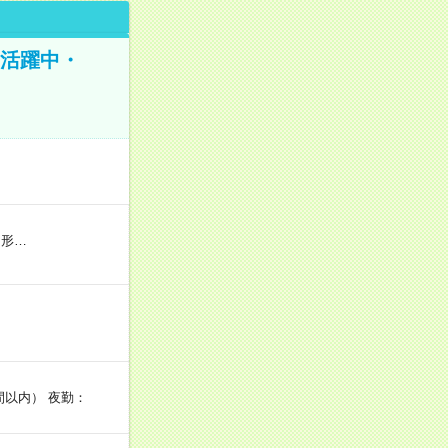
ア活躍中・
用形…
間以内） 夜勤：