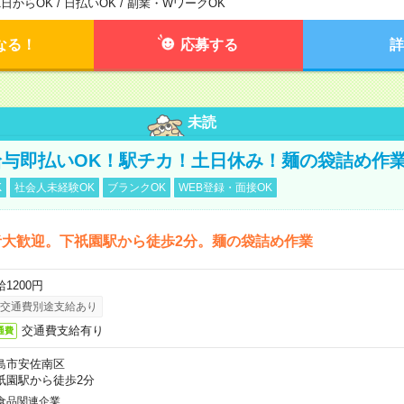
1日からOK / 日払いOK / 副業・WワークOK
なる！
応募する
詳
未読
与即払いOK！駅チカ！土日休み！麺の袋詰め作
K
社会人未経験OK
ブランクOK
WEB登録・面接OK
者大歓迎。下祇園駅から徒歩2分。麺の袋詰め作業
1200円
交通費別途支給あり
交通費支給有り
通費
島市安佐南区
祇園駅から徒歩2分
食品関連企業