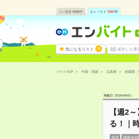
エン派遣
3585
件
エン バイト
7257
件
0
気になるリスト
保存した希
バイトTOP
中国・四国
広島県
世羅郡
掲載日 :
2026
/
08
/
01
【週2
る！｜時
派遣
職種未経