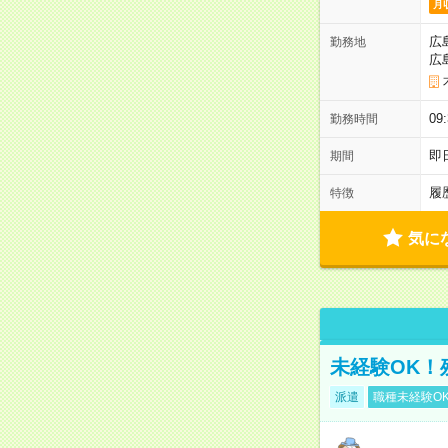
月
広
勤務地
広
0
勤務時間
即
期間
履
特徴
気に
未経験OK！
派遣
職種未経験O