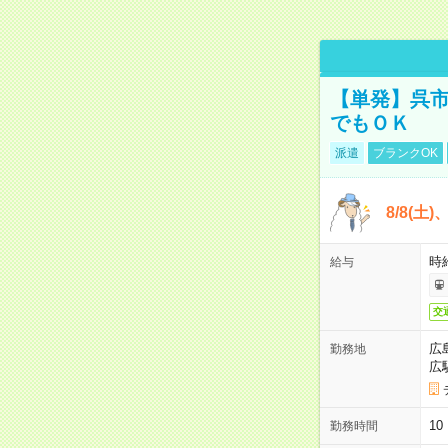
【単発】呉市
でもＯＫ
派遣
ブランクOK
8/8(土
時給
給与
交
広
勤務地
広
1
勤務時間