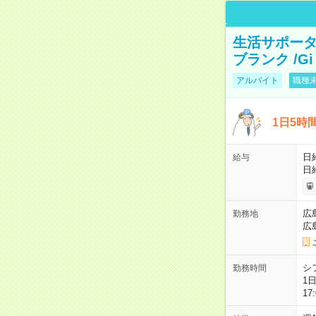
生活サポータ
ブランク /Gi
アルバイト
職種未
1日5時
日給
給与
日
広
勤務地
広
シ
勤務時間
1
17