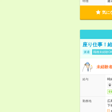
週
特徴
気に
座り仕事！給
派遣
職種未経験O
未経験
時給
給与
交
広
勤務地
下