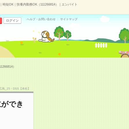
短OK｜扶養内勤務OK（111266814）｜エンバイト
ヘルプ・お問い合わせ
サイトマップ
ログイン
66814）
CS広島_25・DSS【本社】
立ができ