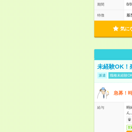
8/
期間
履
特徴
気に
未経験OK！
派遣
職種未経験O
急募！時
時
給与
ん
交