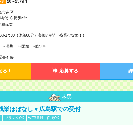
20～25万円
収例
島市南区
島駅から徒歩5分
不動産業
9:30-17:30（休憩60分）実働7時間（残業少なめ！）
日～長期 ※開始日相談OK
歴書不要
なる！
応募する
詳
未読
残業ほぼなし▼広島駅での受付
K
ブランクOK
WEB登録・面接OK