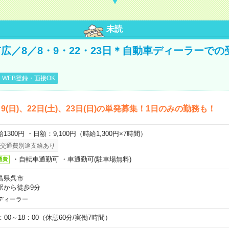
未読
広／8／8・9・22・23日＊自動車ディーラーでの
WEB登録・面接OK
)、9(日)、22日(土)、23日(日)の単発募集！1日のみの勤務も！
1300円 ・日額：9,100円（時給1,300円×7時間）
交通費別途支給あり
・自転車通勤可 ・車通勤可(駐車場無料)
通費
島県呉市
駅から徒歩9分
ディーラー
0：00～18：00（休憩60分/実働7時間）