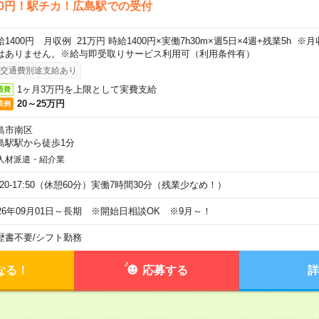
00円！駅チカ！広島駅での受付
給1400円 月収例 21万円 時給1400円×実働7h30m×週5日×4週+残業5h 
はありません。※給与即受取りサービス利用可（利用条件有）
交通費別途支給あり
1ヶ月3万円を上限として実費支給
通費
20～25万円
収例
島市南区
島駅駅から徒歩1分
人材派遣・紹介業
9:20-17:50（休憩60分）実働7時間30分（残業少なめ！）
026年09月01日～長期 ※開始日相談OK ※9月～！
歴書不要
/
シフト勤務
なる！
応募する
詳