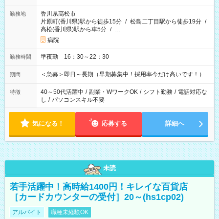
香川県高松市
勤務地
片原町(香川県)駅から徒歩15分
/
松島二丁目駅から徒歩19分
/
高松(香川県)駅から車5分
/
…
病院
準夜勤 16：30～22：30
勤務時間
＜急募＞即日～長期（早期募集中！採用率今だけ高いです！）
期間
40～50代活躍中
/
副業・WワークOK
/
シフト勤務
/
電話対応な
特徴
し
/
パソコンスキル不要
気になる！
応募する
詳細へ
未読
若手活躍中！高時給1400円！キレイな百貨店
［カードカウンターの受付］20～(hs1cp02)
アルバイト
職種未経験OK