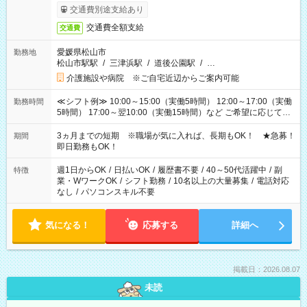
交通費別途支給あり
交通費全額支給
交通費
愛媛県松山市
勤務地
松山市駅駅
/
三津浜駅
/
道後公園駅
/
…
介護施設や病院 ※ご自宅近辺からご案内可能
≪シフト例≫ 10:00～15:00（実働5時間） 12:00～17:00（実働
勤務時間
5時間） 17:00～翌10:00（実働15時間）など ご希望に応じて、
働く時間は調整できます！ お気軽に担当へ相談ください！
3ヵ月までの短期 ※職場が気に入れば、長期もOK！ ★急募！
期間
即日勤務もOK！
週1日からOK
/
日払いOK
/
履歴書不要
/
40～50代活躍中
/
副
特徴
業・WワークOK
/
シフト勤務
/
10名以上の大量募集
/
電話対応
なし
/
パソコンスキル不要
気になる！
応募する
詳細へ
掲載日：2026.08.07
未読