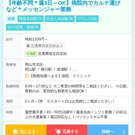
【年齢不問＊週3日～OK】病院内でカルテ運び
など＊メッセンジャー業務
派遣
職種未経験OK
社会人未経験OK
ブランクOK
WEB登録・面接OK
時給1100円～
給与
交通費別途支給あり
交通費規定内支給
交通費
岡山市北区
勤務地
岡山駅
/
柳川駅
/
庭瀬駅
/
…
【勤務地選べます】病院・クリニック
9:00～17:00など ※ご希望の時間帯をご相談ください。 ※日勤、
勤務時間
夜勤のみ、変則的な勤務等も相談OK！
2ヶ月～OK ※スタート日はお気軽にご相談ください！
期間
履歴書不要
/
40～50代活躍中
/
服装自由
/
シフト勤務
/
10名以
特徴
上の大量募集
/
電話対応なし
/
パソコンスキル不要
気になる！
応募する
詳細へ