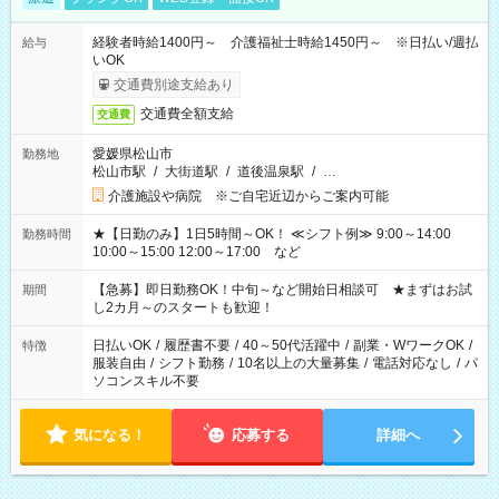
経験者時給1400円～ 介護福祉士時給1450円～ ※日払い/週払
給与
いOK
交通費別途支給あり
交通費全額支給
交通費
愛媛県松山市
勤務地
松山市駅
/
大街道駅
/
道後温泉駅
/
…
介護施設や病院 ※ご自宅近辺からご案内可能
★【日勤のみ】1日5時間～OK！ ≪シフト例≫ 9:00～14:00
勤務時間
10:00～15:00 12:00～17:00 など
【急募】即日勤務OK！中旬～など開始日相談可 ★まずはお試
期間
し2カ月～のスタートも歓迎！
日払いOK
/
履歴書不要
/
40～50代活躍中
/
副業・WワークOK
/
特徴
服装自由
/
シフト勤務
/
10名以上の大量募集
/
電話対応なし
/
パ
ソコンスキル不要
気になる！
応募する
詳細へ