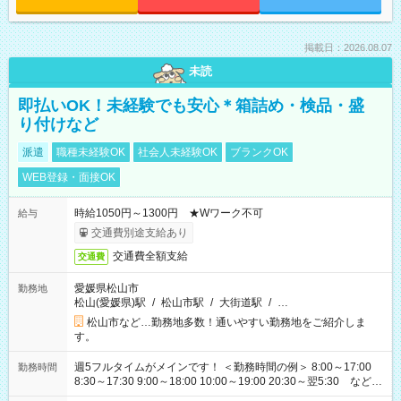
掲載日：2026.08.07
未読
即払いOK！未経験でも安心＊箱詰め・検品・盛
り付けなど
派遣
職種未経験OK
社会人未経験OK
ブランクOK
WEB登録・面接OK
時給1050円～1300円 ★Wワーク不可
給与
交通費別途支給あり
交通費全額支給
交通費
愛媛県松山市
勤務地
松山(愛媛県)駅
/
松山市駅
/
大街道駅
/
…
松山市など…勤務地多数！通いやすい勤務地をご紹介しま
す。
週5フルタイムがメインです！ ＜勤務時間の例＞ 8:00～17:00
勤務時間
8:30～17:30 9:00～18:00 10:00～19:00 20:30～翌5:30 など ★
その他にも勤務時間多数！ 日勤のみ、残業なし、交替制など