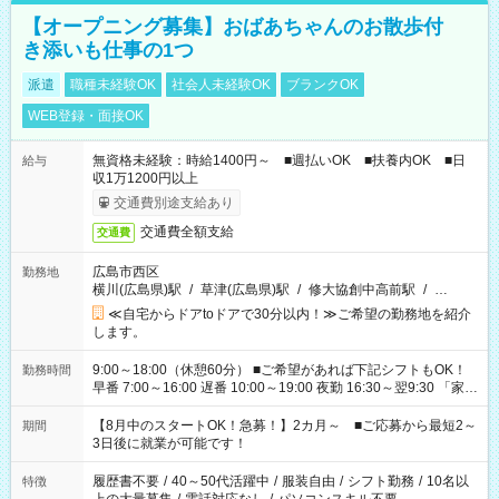
【オープニング募集】おばあちゃんのお散歩付
き添いも仕事の1つ
派遣
職種未経験OK
社会人未経験OK
ブランクOK
WEB登録・面接OK
無資格未経験：時給1400円～ ■週払いOK ■扶養内OK ■日
給与
収1万1200円以上
交通費別途支給あり
交通費全額支給
交通費
広島市西区
勤務地
横川(広島県)駅
/
草津(広島県)駅
/
修大協創中高前駅
/
…
≪自宅からドアtoドアで30分以内！≫ご希望の勤務地を紹介
します。
9:00～18:00（休憩60分） ■ご希望があれば下記シフトもOK！
勤務時間
早番 7:00～16:00 遅番 10:00～19:00 夜勤 16:30～翌9:30 「家族
と休みを合わせたい」 「余裕を持って夕飯の準備がしたい」
「できれば残業はしたくない」 など、ご希望を教えてください
【8月中のスタートOK！急募！】2カ月～ ■ご応募から最短2～
期間
ね。 ※Wワーク希望の方へ 今ご覧のお仕事で希望する勤務時間
3日後に就業が可能です！
と、もう1つのお仕事の勤務時間。 合計で週40時間を超える場
合は応募できません。
履歴書不要
/
40～50代活躍中
/
服装自由
/
シフト勤務
/
10名以
特徴