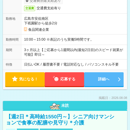
交通費別途支給あり
交通費支給有り
交通費
広島市安佐南区
勤務地
下祇園駅から徒歩2分
食品関連企業
10:00～15:00 ※表記のうち実働5時間です。
勤務時間
3ヶ月以上【ご応募から1週間以内(最短2日目)のスピード就業が
期間
可能】即日～
日払いOK
/
履歴書不要
/
電話対応なし
/
パソコンスキル不要
特徴
気になる！
応募する
詳細へ
掲載日：2026.08.08
未読
【週2日＊高時給1550円～】シニア向けマンシ
ョンで食事の配膳や見守り＊介護