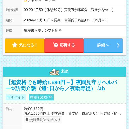
人材派遣・紹介業
09:20-17:50（休憩60分）実働7時間30分（残業少なめ！）
勤務時間
2026年09月01日～長期 ※開始日相談OK ※9月～！
期間
履歴書不要
/
シフト勤務
特徴
気になる！
応募する
詳細へ
未読
【無資格でも時給1,680円～】夜間見守りヘルパ
ー✨訪問介護（週1日から／夜勤専従） /Jb
アルバイト
職種未経験OK
時給1,680円～
給与
時給1,680円以上 ※交通費一部支給（既定あり） ※経験・能力を
考慮して決定します 【収入例】 週1回勤務の場合：1,680円×8時
交通費別途支給あり
間×4回=5万3,760円 週3回勤務の場合：1,680円×8時間×12回
=16万1,280円 【試用期間】試用期間あり 試用期間の長さ：2ヶ