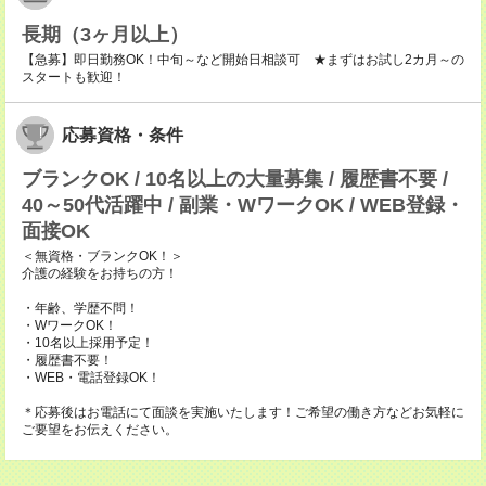
長期（3ヶ月以上）
【急募】即日勤務OK！中旬～など開始日相談可 ★まずはお試し2カ月～の
スタートも歓迎！
応募資格・条件
ブランクOK / 10名以上の大量募集 / 履歴書不要 /
40～50代活躍中 / 副業・WワークOK / WEB登録・
面接OK
＜無資格・ブランクOK！＞
介護の経験をお持ちの方！
・年齢、学歴不問！
・WワークOK！
・10名以上採用予定！
・履歴書不要！
・WEB・電話登録OK！
＊応募後はお電話にて面談を実施いたします！ご希望の働き方などお気軽に
ご要望をお伝えください。