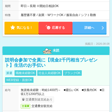
即日～長期 ※開始日相談OK
期間
履歴書不要
/
副業・WワークOK
/
服装自由
/
シフト勤務
特徴
気になる！
応募する
詳細へ
掲載日：2026.08.08
未読
説明会参加で全員に【現金2千円相当プレゼン
ト】生活のお手伝い
派遣
職種未経験OK
社会人未経験OK
ブランクOK
WEB登録・面接OK
無資格未経験：時給1400円～ ■週払いOK ■扶養内OK ■日
給与
収1万1200円以上
交通費別途支給あり
交通費全額支給
交通費