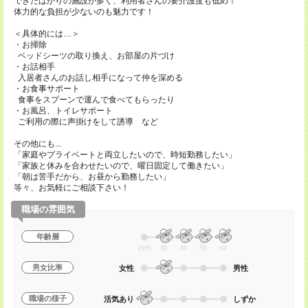
できたばかりの施設が多く、利用者さんの要介護度も低め！
体力的な負担が少ないのも魅力です！
＜具体的には…＞
・お掃除
ベッドシーツの取り換え、お部屋の片づけ
・お話相手
入居者さんのお話し相手になって仲を深める
・お食事サポート
食事をスプーンで運んで食べてもらったり
・お風呂、トイレサポート
ご利用の際に声掛けをして誘導 など
その他にも...
「家庭やプライベートと両立したいので、時短勤務したい」
「家族と休みを合わせたいので、曜日固定して働きたい」
「朝は苦手だから、お昼から勤務したい」
等々、お気軽にご相談下さい！
職場の雰囲気
年齢層
20代
30
40
50
60
男女比率
女性
男性
職場の様子
活気あり
しずか