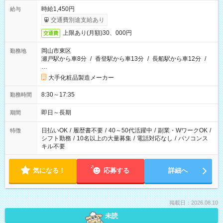
時給1,450円
給与
交通費別途支給あり
上限あり(月額)30、000円
交通費
岡山市東区
勤務地
瀬戸駅から車8分
/
香登駅から車13分
/
長船駅から車12分
/
…
大手化粧品製造メーカー
8:30～17:35
勤務時間
即日～長期
期間
日払いOK
/
履歴書不要
/
40～50代活躍中
/
副業・WワークOK
/
特徴
シフト勤務
/
10名以上の大量募集
/
電話対応なし
/
パソコンス
キル不要
気になる！
応募する
詳細へ
掲載日：2026.08.10
未読