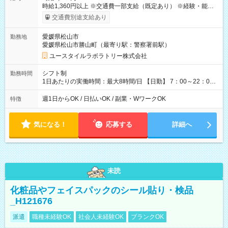
時給1,360円以上 ※交通費一部支給（既定あり） ※経験・能力を
考慮して決定します 【収入例】 週1回勤務の場合：1,360円×8時
交通費別途支給あり
間×4回=4万3,520円 週3回勤務の場合：1,360円×8時間×12回
=13万0,560円 週5回勤務の場合：1,360円×8時間×20回=21万
愛媛県松山市
勤務地
7,600円 【試用期間】試用期間あり 試用期間の長さ：2ヶ月
愛媛県松山市勝山町（最寄り駅：警察署前駅）
※ 雇用形態と給与に、本採用時と異なる部分があります。 雇用
形態：本採用時と同じです。 給与：時給 1,040円以上
ユースタイルラボラトリー株式会社
シフト制
勤務時間
1日あたりの実働時間：最大8時間/日 【日勤】 7：00～22：00
の間で8時間勤務（休憩時間は法定通り） ※週1日～OK ／ 夜勤
なし ＊＊ 勤務時間例 ＊＊ ■8時から17時 ■9時から18時 ■10
週1日からOK / 日払いOK / 副業・WワークOK
特徴
時から19時 ■12時から21時 など ※訪問先により変動 ※曜日固
定（毎週同じ曜日勤務）
気になる！
応募する
詳細へ
未読
化粧品やフェイスパックのシール貼り・検品
_H121676
派遣
職種未経験OK
社会人未経験OK
ブランクOK