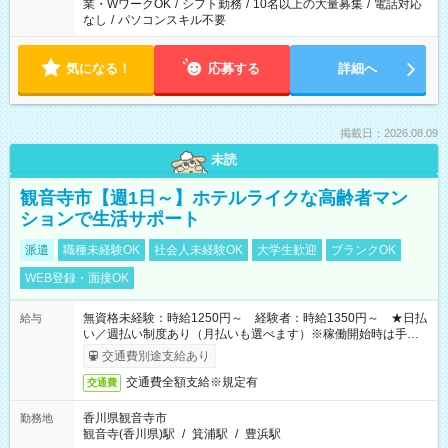
業・WワークOK
/
シフト勤務
/
10名以上の大量募集
/
電話対応
なし
/
パソコンスキル不要
気になる！
応募する
詳細へ
掲載日：2026.08.09
未読
観音寺市【週1日～】ホテルライクな高齢者マン
ションで生活サポート
派遣
職種未経験OK
社会人未経験OK
大学生歓迎
ブランクOK
WEB登録・面接OK
無資格未経験：時給1250円～ 経験者：時給1350円～ ★日払
給与
い／週払い制度あり（月払いも選べます）※稼働開始時は手続き
完了次第のお支払いとなります。
交通費別途支給あり
交通費全額支給※規定有
交通費
香川県観音寺市
勤務地
観音寺(香川県)駅
/
箕浦駅
/
豊浜駅