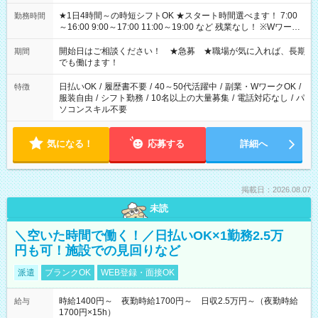
★1日4時間～の時短シフトOK ★スタート時間選べます！ 7:00
勤務時間
～16:00 9:00～17:00 11:00～19:00 など 残業なし！ ※Wワーク
の場合、他のお仕事と合わせ週40時間超の就業はご案内できま
せん ※法令に基づき、週20時間以上勤務は社会保険への加入対
開始日はご相談ください！ ★急募 ★職場が気に入れば、長期
期間
象となります ※労働者派遣法（日雇い派遣の原則禁止）によ
でも働けます！
り、短時間・短期間の就業はご案内が難しい場合があります
日払いOK
/
履歴書不要
/
40～50代活躍中
/
副業・WワークOK
/
特徴
服装自由
/
シフト勤務
/
10名以上の大量募集
/
電話対応なし
/
パ
ソコンスキル不要
気になる！
応募する
詳細へ
掲載日：2026.08.07
未読
＼空いた時間で働く！／日払いOK×1勤務2.5万
円も可！施設での見回りなど
派遣
ブランクOK
WEB登録・面接OK
時給1400円～ 夜勤時給1700円～ 日収2.5万円～（夜勤時給
給与
1700円×15h）