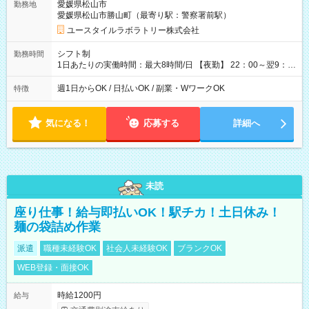
愛媛県松山市
勤務地
月 ※ 雇用形態と給与に、本採用時と異なる部分があります。 雇
愛媛県松山市勝山町（最寄り駅：警察署前駅）
用形態：本採用時と同じです。 給与：時給 1,470円以上
ユースタイルラボラトリー株式会社
シフト制
勤務時間
1日あたりの実働時間：最大8時間/日 【夜勤】 22：00～翌9：
00 ※週1日～OK ／ 夜勤専従 ＊＊ 勤務時間例 ＊＊ ■22時か
ら翌7時 ■23時から翌8時 ■24時から翌9時 など ※上記の時間
週1日からOK / 日払いOK / 副業・WワークOK
特徴
内で8時間勤務（休憩1時間）ご利用者様により、時間は異なり
ます。 ※曜日固定（毎週同じ曜日での勤務となります）
気になる！
応募する
詳細へ
未読
座り仕事！給与即払いOK！駅チカ！土日休み！
麺の袋詰め作業
派遣
職種未経験OK
社会人未経験OK
ブランクOK
WEB登録・面接OK
時給1200円
給与