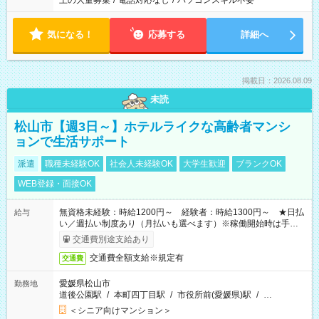
上の大量募集
/
電話対応なし
/
パソコンスキル不要
気になる！
応募する
詳細へ
掲載日：2026.08.09
未読
松山市【週3日～】ホテルライクな高齢者マンシ
ョンで生活サポート
派遣
職種未経験OK
社会人未経験OK
大学生歓迎
ブランクOK
WEB登録・面接OK
無資格未経験：時給1200円～ 経験者：時給1300円～ ★日払
給与
い／週払い制度あり（月払いも選べます）※稼働開始時は手続き
完了次第のお支払いとなります。
交通費別途支給あり
交通費全額支給※規定有
交通費
愛媛県松山市
勤務地
道後公園駅
/
本町四丁目駅
/
市役所前(愛媛県)駅
/
…
＜シニア向けマンション＞