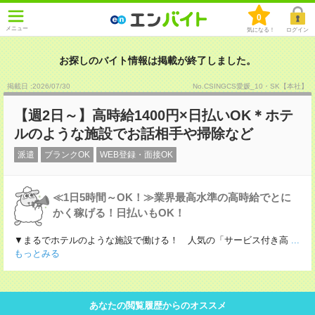
0
メニュー
気になる！
ログイン
お探しのバイト情報は掲載が終了しました。
掲載日 :2026
/
07
/
30
No.CSINGCS愛媛_10・SK【本社】
【週2日～】高時給1400円×日払いOK＊ホテ
ルのような施設でお話相手や掃除など
派遣
ブランクOK
WEB登録・面接OK
≪1日5時間～OK！≫業界最高水準の高時給でとに
かく稼げる！日払いもOK！
▼まるでホテルのような施設で働ける！ 人気の「サービス付き高
...
もっとみる
あなたの閲覧履歴からのオススメ