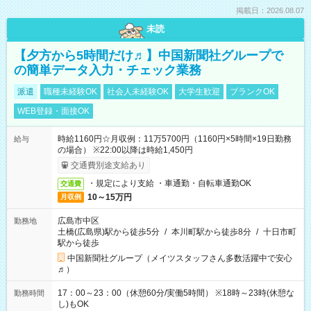
掲載日：2026.08.07
未読
【夕方から5時間だけ♬】中国新聞社グループで
の簡単データ入力・チェック業務
派遣
職種未経験OK
社会人未経験OK
大学生歓迎
ブランクOK
WEB登録・面接OK
時給1160円☆月収例：11万5700円（1160円×5時間×19日勤務
給与
の場合） ※22:00以降は時給1,450円
交通費別途支給あり
・規定により支給 ・車通勤・自転車通勤OK
交通費
10～15万円
月収例
広島市中区
勤務地
土橋(広島県)駅から徒歩5分
/
本川町駅から徒歩8分
/
十日市町
駅から徒歩
中国新聞社グループ（メイツスタッフさん多数活躍中で安心
♬）
17：00～23：00（休憩60分/実働5時間） ※18時～23時(休憩な
勤務時間
し)もOK