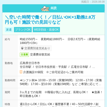
掲載日：2026.08.08
未読
＼空いた時間で働く！／日払いOK×1勤務2.8万
円も可！施設での見回りなど
派遣
ブランクOK
WEB登録・面接OK
時給1550円～ 夜勤時給1880円～ 日収2.8万円～（夜勤時給
給与
1880円×15h）
交通費別途支給あり
交通費全額支給
交通費
広島県廿日市市
勤務地
廿日市駅
/
廿日市市役所前・平良駅
/
広電廿日市駅
/
…
介護施設や病院 ※ご自宅近辺からご案内可能
≪シフト例≫ 10:00～15:00（実働5時間） 12:00～17:00（実働
勤務時間
5時間） 17:00～翌10:00（実働15時間）など ご希望に応じて、
働く時間は調整できます！ お気軽に担当へ相談ください！
3ヵ月までの短期 ※職場が気に入れば、長期もOK！ ★急募！
期間
即日勤務もOK！
週1日からOK
/
日払いOK
/
履歴書不要
/
40～50代活躍中
/
副
特徴