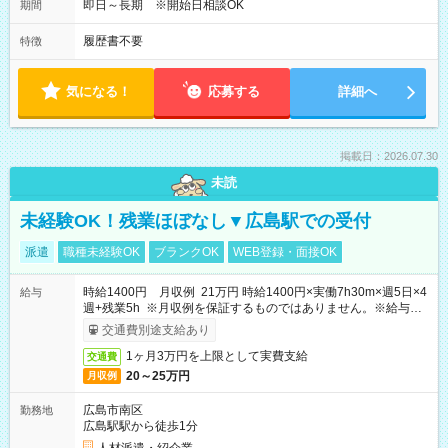
即日～長期 ※開始日相談OK
期間
履歴書不要
特徴
気になる！
応募する
詳細へ
掲載日：2026.07.30
未読
未経験OK！残業ほぼなし▼広島駅での受付
派遣
職種未経験OK
ブランクOK
WEB登録・面接OK
時給1400円 月収例 21万円 時給1400円×実働7h30m×週5日×4
給与
週+残業5h ※月収例を保証するものではありません。※給与即
受取りサービス利用可（利用条件有）
交通費別途支給あり
1ヶ月3万円を上限として実費支給
交通費
20～25万円
月収例
広島市南区
勤務地
広島駅駅から徒歩1分