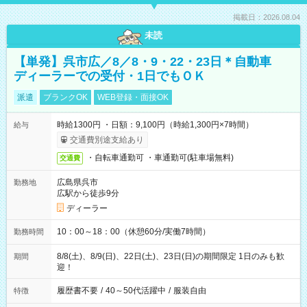
掲載日：2026.08.04
未読
【単発】呉市広／8／8・9・22・23日＊自動車
ディーラーでの受付・1日でもＯＫ
派遣
ブランクOK
WEB登録・面接OK
時給1300円 ・日額：9,100円（時給1,300円×7時間）
給与
交通費別途支給あり
・自転車通勤可 ・車通勤可(駐車場無料)
交通費
広島県呉市
勤務地
広駅から徒歩9分
ディーラー
10：00～18：00（休憩60分/実働7時間）
勤務時間
8/8(土)、8/9(日)、22日(土)、23日(日)の期間限定 1日のみも歓
期間
迎！
履歴書不要
/
40～50代活躍中
/
服装自由
特徴