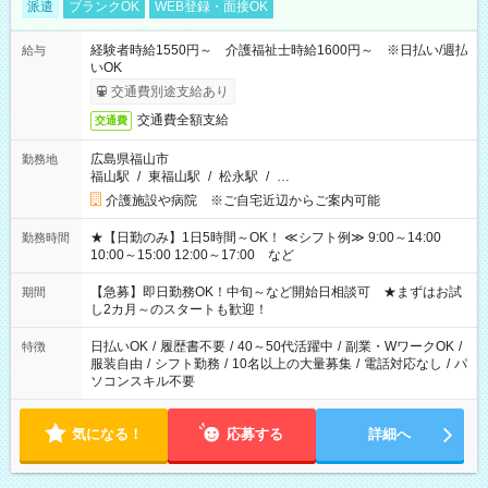
派遣
ブランクOK
WEB登録・面接OK
経験者時給1550円～ 介護福祉士時給1600円～ ※日払い/週払
給与
いOK
交通費別途支給あり
交通費全額支給
交通費
広島県福山市
勤務地
福山駅
/
東福山駅
/
松永駅
/
…
介護施設や病院 ※ご自宅近辺からご案内可能
★【日勤のみ】1日5時間～OK！ ≪シフト例≫ 9:00～14:00
勤務時間
10:00～15:00 12:00～17:00 など
【急募】即日勤務OK！中旬～など開始日相談可 ★まずはお試
期間
し2カ月～のスタートも歓迎！
日払いOK
/
履歴書不要
/
40～50代活躍中
/
副業・WワークOK
/
特徴
服装自由
/
シフト勤務
/
10名以上の大量募集
/
電話対応なし
/
パ
ソコンスキル不要
気になる！
応募する
詳細へ