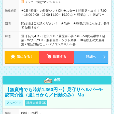
＜シニア向けマンション＞
★1日4時間～の時短シフトOK ★スタート時間選べます！ 7:00
勤務時間
～16:00 9:00～17:00 11:00～19:00 など 残業なし！ ※Wワーク
の場合、他のお仕事と合わせ週40時間超の就業はご案内できま
せん ※法令に基づき、週20時間以上勤務は社会保険への加入対
開始日はご相談ください！ ★急募 ★職場が気に入れば、長期
期間
象となります ※労働者派遣法（日雇い派遣の原則禁止）によ
でも働けます！
り、短時間・短期間の就業はご案内が難しい場合があります
週1日からOK
/
日払いOK
/
履歴書不要
/
40～50代活躍中
/
副
特徴
業・WワークOK
/
服装自由
/
シフト勤務
/
10名以上の大量募
集
/
電話対応なし
/
パソコンスキル不要
気になる！
応募する
詳細へ
未読
【無資格でも時給1,360円～】見守りヘルパー✨
訪問介護（週1日から／日勤のみ） /Ja
アルバイト
職種未経験OK
時給1,360円～
給与