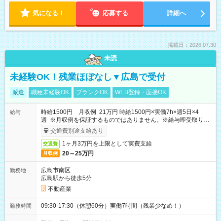
気になる！
応募する
詳細へ
掲載日：2026.07.30
未読
未経験OK！残業ほぼなし▼広島で受付
派遣
職種未経験OK
ブランクOK
WEB登録・面接OK
時給1500円 月収例 21万円 時給1500円×実働7h×週5日×4
給与
週 ※月収例を保証するものではありません。※給与即受取りサ
ービス利用可（利用条件有）
交通費別途支給あり
1ヶ月3万円を上限として実費支給
交通費
20～25万円
月収例
広島市南区
勤務地
広島駅から徒歩5分
不動産業
09:30-17:30（休憩60分）実働7時間（残業少なめ！）
勤務時間