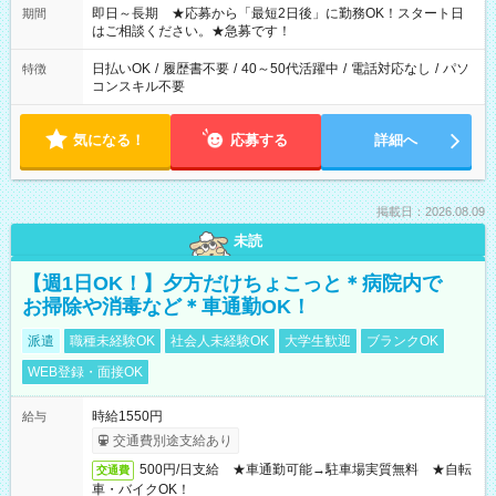
ご希望を教えてください！
即日～長期 ★応募から「最短2日後」に勤務OK！スタート日
期間
はご相談ください。★急募です！
日払いOK
/
履歴書不要
/
40～50代活躍中
/
電話対応なし
/
パソ
特徴
コンスキル不要
気になる！
応募する
詳細へ
掲載日：2026.08.09
未読
【週1日OK！】夕方だけちょこっと＊病院内で
お掃除や消毒など＊車通勤OK！
派遣
職種未経験OK
社会人未経験OK
大学生歓迎
ブランクOK
WEB登録・面接OK
時給1550円
給与
交通費別途支給あり
500円/日支給 ★車通勤可能→駐車場実質無料 ★自転
交通費
車・バイクOK！