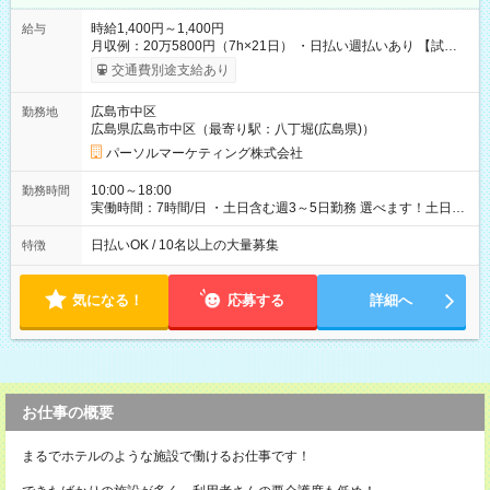
時給1,400円～1,400円
給与
月収例：20万5800円（7h×21日） ・日払い週払いあり 【試用
期間】試用期間なし
交通費別途支給あり
広島市中区
勤務地
広島県広島市中区（最寄り駅：八丁堀(広島県)）
パーソルマーケティング株式会社
10:00～18:00
勤務時間
実働時間：7時間/日 ・土日含む週3～5日勤務 選べます！土日も
休みやすい！ ・残業は有りません！
日払いOK / 10名以上の大量募集
特徴
気になる！
応募する
詳細へ
お仕事の概要
まるでホテルのような施設で働けるお仕事です！