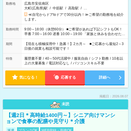
広島市安佐南区
勤務地
大町(広島県)駅
/
中筋駅
/
高取駅
/
…
≪自宅からドアtoドアで30分以内！≫ご希望の勤務地を紹介
します。
9:00～18:00（休憩60分） ■ご希望があれば下記シフトもOK！
勤務時間
早番 7:00～16:00 遅番 10:00～19:00 「家族と休みを合わせた
い」 「余裕を持って夕飯の準備がしたい」 「できれば残業はし
たくない」 など、ご希望を教えてくださいね。 ※Wワーク希望
【現在も積極採用中！急募！】2カ月～ ■ご応募から最短2～3
期間
の方へ 今ご覧のお仕事で希望する勤務時間と、もう1つのお仕事
日後の就業も相談可能です！
の勤務時間。 合計で週40時間を超える場合は応募できません。
履歴書不要
/
40～50代活躍中
/
服装自由
/
シフト勤務
/
10名以
特徴
上の大量募集
/
電話対応なし
/
パソコンスキル不要
気になる！
応募する
詳細へ
掲載日：2026.08.07
未読
【週2日＊高時給1400円～】シニア向けマンシ
ョンで食事の配膳や見守り＊介護
派遣
ブランクOK
WEB登録・面接OK