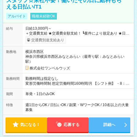
スタッフ☆来社不要！働いたその日に給料もら
える日払い/T1
アルバイト
職種未経験OK
日給13,000円～
給与
＋交通費支給 ★交通費全額支給！ ┗案件により規定あり ★日払
いOK！（規定あり） ┗働いたその日に現金GET♪ お仕事後はコ
交通費別途支給あり
ンビニATMから 日払い分を引き落とせます！ 【試用期間】試
用期間なし
横浜市西区
勤務地
神奈川県横浜市西区みなとみらい（最寄り駅：みなとみらい
駅）
株式会社ワンベルウッズ
勤務時間は指定なし
勤務時間
変形労働時間制 想定労働時間160時間/月 【シフト例】 ・8：00
～21：00
単発・1日のみOK
期間
週1日からOK / 日払いOK / 副業・WワークOK / 10名以上の大量
特徴
募集
気になる！
応募する
詳細へ