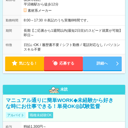
平沼橋駅から徒歩12分
素材系メーカー
8:00～17:30 ※表記のうち実働8時間です。
勤務時間
長期【ご応募から1週間以内(最短2日目)のスピード就業が可能】
期間
即日～
日払いOK
/
履歴書不要
/
シフト勤務
/
電話対応なし
/
パソコン
特徴
スキル不要
気になる！
応募する
詳細へ
未読
マニュアル通りに簡単WORK◆未経験から好き
な時にお仕事できる！単発OK◎試験監督
アルバイト
職種未経験OK
時給1,300円～
給与