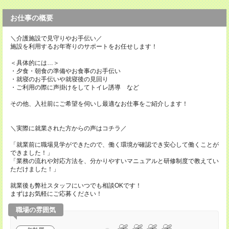
お仕事の概要
＼介護施設で見守りやお手伝い／
施設を利用するお年寄りのサポートをお任せします！
＜具体的には…＞
・夕食・朝食の準備やお食事のお手伝い
・就寝のお手伝いや就寝後の見回り
・ご利用の際に声掛けをしてトイレ誘導 など
その他、入社前にご希望を伺いし最適なお仕事をご紹介します！
＼実際に就業された方からの声はコチラ／
「就業前に職場見学ができたので、働く環境が確認でき安心して働くことが
できました！」
「業務の流れや対応方法を、分かりやすいマニュアルと研修制度で教えてい
ただけました！」
就業後も弊社スタッフにいつでも相談OKです！
まずはお気軽にご応募ください！
職場の雰囲気