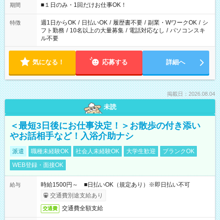
げるお仕事も！ ご希望のお時間に合わせてご紹介！ ※シフトは
■１日のみ・1回だけお仕事OK！
期間
現場によって異なります。 ※勿論、休憩時間はあるのでご安心
ください！
週1日からOK
/
日払いOK
/
履歴書不要
/
副業・WワークOK
/
シ
特徴
フト勤務
/
10名以上の大量募集
/
電話対応なし
/
パソコンスキ
ル不要
気になる！
応募する
詳細へ
掲載日：2026.08.04
未読
＜最短3日後にお仕事決定！＞お散歩の付き添い
やお話相手など！入浴介助ナシ
派遣
職種未経験OK
社会人未経験OK
大学生歓迎
ブランクOK
WEB登録・面接OK
時給1500円～ ■日払いOK（規定あり）※即日払い不可
給与
交通費別途支給あり
交通費全額支給
交通費