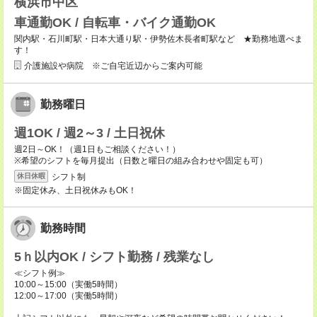
横浜市中区
車通勤OK / 自転車・バイク通勤OK
関内駅・石川町駅・日本大通り駅・伊勢佐木長者町駅など ★勤務地選べま
す！
介護施設や病院 ※ご自宅近辺からご案内可能
勤務曜日
週1OK / 週2～3 / 土日祝休
週2日～OK！（週1日もご相談ください！）
※希望のシフトを毎月提出（日数と曜日の組み合わせや固定も可）
シフト制
休日休暇
※固定休み、土日祝休みもOK！
勤務時間
5ｈ以内OK / シフト勤務 / 残業なし
≪シフト例≫
10:00～15:00（実働5時間）
12:00～17:00（実働5時間）