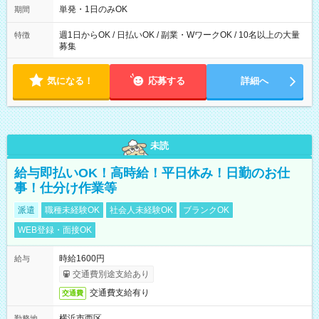
可能です！ ※1日あたりの最大実働時間は日勤、夜勤共に勤務し
単発・1日のみOK
期間
た時間になります。
週1日からOK / 日払いOK / 副業・WワークOK / 10名以上の大量
特徴
募集
気になる！
応募する
詳細へ
未読
給与即払いOK！高時給！平日休み！日勤のお仕
事！仕分け作業等
派遣
職種未経験OK
社会人未経験OK
ブランクOK
WEB登録・面接OK
時給1600円
給与
交通費別途支給あり
交通費支給有り
交通費
横浜市西区
勤務地