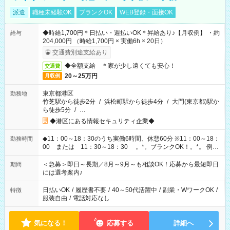
派遣
職種未経験OK
ブランクOK
WEB登録・面接OK
◆時給1,700円＊日払い・週払いOK＊昇給あり♪【月収例】 ・約
給与
204,000円 （時給1,700円 × 実働6h × 20日）
交通費別途支給あり
◆全額支給 ＊家が少し遠くても安心！
交通費
20～25万円
月収例
東京都港区
勤務地
竹芝駅から徒歩2分
/
浜松町駅から徒歩4分
/
大門(東京都)駅か
ら徒歩5分
/
…
◆港区にある情報セキュリティ企業◆
◆11：00～18：30のうち実働6時間、休憩60分 ※11：00～18：
勤務時間
00 または 11：30～18：30 。*。ブランクOK！。*。 例え
ば前職が、 在宅/財団法人/事務/コールセンター/受付/販売/カフェ
スタッフ スイーツ販売/ホテルフロント/化粧品販売/など 様々な
＜急募＞即日～長期／8月～9月～も相談OK！応募から最短即日
期間
業界から入社して活躍されています♪
には選考案内♪
日払いOK
/
履歴書不要
/
40～50代活躍中
/
副業・WワークOK
/
特徴
服装自由
/
電話対応なし
気になる！
応募する
詳細へ