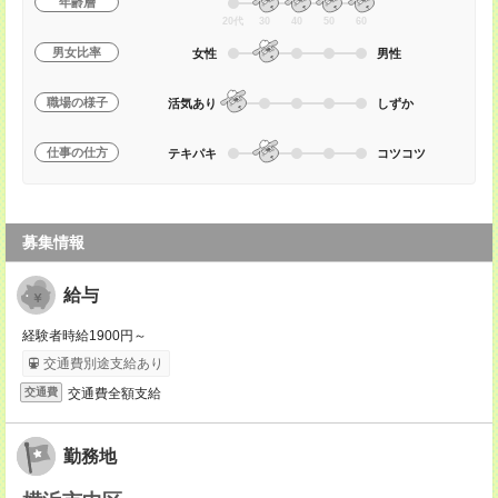
年齢層
20代
30
40
50
60
男女比率
女性
男性
職場の様子
活気あり
しずか
仕事の仕方
テキパキ
コツコツ
募集情報
給与
経験者時給1900円～
交通費別途支給あり
交通費全額支給
交通費
勤務地