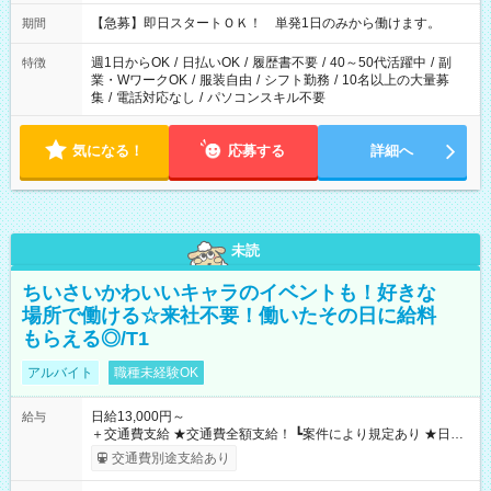
・13：00～22：00 ・22：00～翌6：00 など
【急募】即日スタートＯＫ！ 単発1日のみから働けます。
期間
週1日からOK
/
日払いOK
/
履歴書不要
/
40～50代活躍中
/
副
特徴
業・WワークOK
/
服装自由
/
シフト勤務
/
10名以上の大量募
集
/
電話対応なし
/
パソコンスキル不要
気になる！
応募する
詳細へ
未読
ちいさいかわいいキャラのイベントも！好きな
場所で働ける☆来社不要！働いたその日に給料
もらえる◎/T1
アルバイト
職種未経験OK
日給13,000円～
給与
＋交通費支給 ★交通費全額支給！ ┗案件により規定あり ★日払
いOK！（規定あり） ┗働いたその日に現金GET♪ お仕事後はコ
交通費別途支給あり
ンビニATMから 日払い分を引き落とせます！ 【試用期間】試
用期間なし