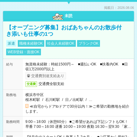
掲載日：2026.08.06
未読
【オープニング募集】おばあちゃんのお散歩付
き添いも仕事の1つ
派遣
職種未経験OK
社会人未経験OK
ブランクOK
WEB登録・面接OK
無資格未経験：時給1500円～ ■週払いOK ■扶養内OK ■日
給与
収1万2000円以上
交通費別途支給あり
交通費全額支給
交通費
横浜市中区
勤務地
桜木町駅
/
石川町駅
/
日ノ出町駅
/
…
≪自宅からドアtoドアで30分以内！≫ご希望の勤務地を紹介
します。
9:00～18:00（休憩60分） ■ご希望があれば下記シフトもOK！
勤務時間
早番 7:00～16:00 遅番 10:00～19:00 夜勤 16:30～翌9:30 「家族
と休みを合わせたい」 「余裕を持って夕飯の準備がしたい」
「できれば残業はしたくない」 など、ご希望を教えてください