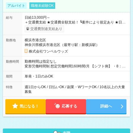
アルバイト
職種未経験OK
日給13,000円～
給与
＋交通費支給 ★交通費全額支給！ ┗案件により規定あり ★日払
いOK！（規定あり） ┗働いたその日に現金GET♪ お仕事後はコ
交通費別途支給あり
ンビニATMから 日払い分を引き落とせます！ 【試用期間】試
用期間なし
横浜市港北区
勤務地
神奈川県横浜市港北区（最寄り駅：新横浜駅）
株式会社ワンベルウッズ
勤務時間は指定なし
勤務時間
変形労働時間制 想定労働時間160時間/月 【シフト例】 ・8：00
～21：00
単発・1日のみOK
期間
週1日からOK / 日払いOK / 副業・WワークOK / 10名以上の大量
特徴
募集
気になる！
応募する
詳細へ