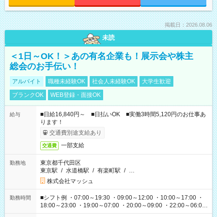
掲載日：2026.08.06
未読
＜1日～OK！＞あの有名企業も！展示会や株主
総会のお手伝い！
アルバイト
職種未経験OK
社会人未経験OK
大学生歓迎
ブランクOK
WEB登録・面接OK
■日給16,840円～ ■日払いOK ■実働3時間5,120円のお仕事あ
給与
ります！
交通費別途支給あり
一部支給
交通費
東京都千代田区
勤務地
東京駅
/
水道橋駅
/
有楽町駅
/
…
株式会社マッシュ
■シフト例 ・07:00～19:30 ・09:00～12:00 ・10:00～17:00 ・
勤務時間
18:00～23:00 ・19:00～07:00 ・20:00～09:00 ・22:00～06:00
etc ★最短で3時間で5,120円のお仕事から 15時間で2万円近く稼