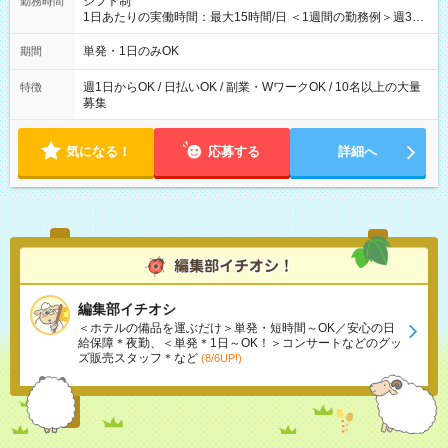
シフト制
勤務時間
1日あたりの実働時間：最大15時間/日 ＜1週間の勤務例＞週3回
勤務 勤務：月・水・金 休み：火・木・土・日 好きな時にお仕事
可能です！ ※1日あたりの最大実働時間は日勤、夜勤共に勤務し
単発・1日のみOK
期間
た時間になります。
週1日からOK / 日払いOK / 副業・WワークOK / 10名以上の大量
特徴
募集
気になる！
応募する
詳細へ
編集部イチオシ
＜ホテルの備品を運ぶだけ＞単発・短時間～OK／安心の日
給保障＊夜勤、＜単発＊1日～OK！＞コンサートなどのグッ
ズ販売スタッフ＊など
(8/6UP!)