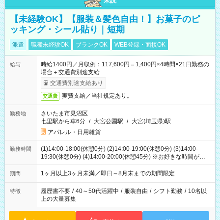
未読
【未経験OK】【服装＆髪色自由！】お菓子のピ
ッキング・シール貼り｜短期
派遣
職種未経験OK
ブランクOK
WEB登録・面接OK
時給1400円／月収例：117,600円＝1,400円×4時間×21日勤務の
給与
場合＋交通費別途支給
交通費別途支給あり
実費支給／当社規定あり。
交通費
さいたま市見沼区
勤務地
七里駅から車6分
/
大宮公園駅
/
大宮(埼玉県)駅
アパレル・日用雑貨
(1)14:00-18:00(休憩0分) (2)14:00-19:00(休憩0分) (3)14:00-
勤務時間
19:30(休憩0分) (4)14:00-20:00(休憩45分) ※お好きな時間が選べ
ます
1ヶ月以上3ヶ月未満／即日～8月末までの期間限定
期間
履歴書不要
/
40～50代活躍中
/
服装自由
/
シフト勤務
/
10名以
特徴
上の大量募集