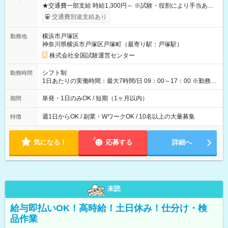
★交通費一部支給 時給1,300円～ ※試験・役割により手当あり
※勤務回数により昇給あり 【即給（前払い）オプションあ
交通費別途支給あり
り！】 希望される場合、勤務から1週間ほどで給与の一部を受け
取れます。 ※手数料418円がかかります。 【過去試験日の収入
横浜市戸塚区
勤務地
例】 ・河合塾模擬試験 8:30～17:30（休憩1時間） 時給1,300円
神奈川県横浜市戸塚区戸塚町（最寄り駅：戸塚駅）
×8時間＝日収10,400円＋交通費 ※当日の役割により時給＋100
円の場合あり ・国家試験 7:00～13:30（休憩なし） 時給1,300
株式会社全国試験運営センター
円（役割手当＋100円）×6時間＝日収8,400円＋交通費 【試用期
間】試用期間なし
シフト制
勤務時間
1日あたりの実働時間：最大7時間/日 09：00～17：00 ※勤務時
間は 試験により異なります。
単発・1日のみOK / 短期（1ヶ月以内）
期間
週1日からOK / 副業・WワークOK / 10名以上の大量募集
特徴
気になる！
応募する
詳細へ
未読
給与即払いOK！高時給！土日休み！仕分け・検
品作業