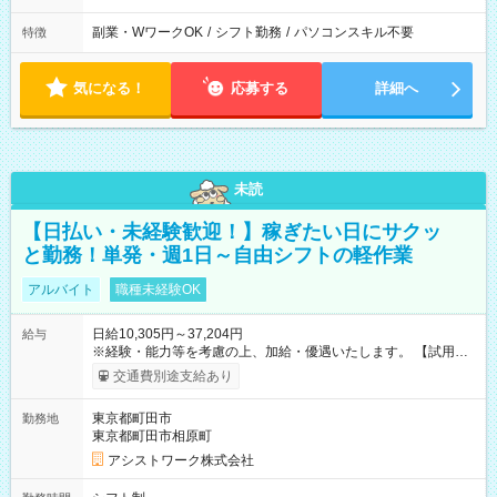
副業・WワークOK
/
シフト勤務
/
パソコンスキル不要
特徴
気になる！
応募する
詳細へ
未読
【日払い・未経験歓迎！】稼ぎたい日にサクッ
と勤務！単発・週1日～自由シフトの軽作業
アルバイト
職種未経験OK
日給10,305円～37,204円
給与
※経験・能力等を考慮の上、加給・優遇いたします。 【試用期
間】試用期間なし
交通費別途支給あり
東京都町田市
勤務地
東京都町田市相原町
アシストワーク株式会社