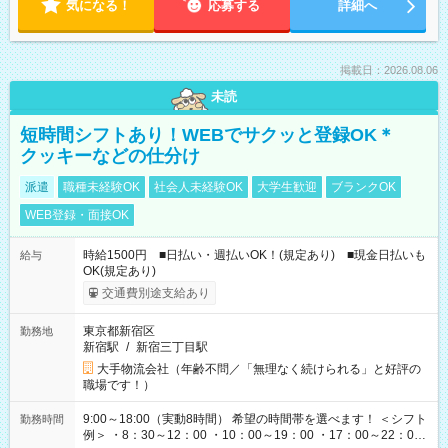
気になる！
応募する
詳細へ
掲載日：2026.08.06
未読
短時間シフトあり！WEBでサクッと登録OK＊
クッキーなどの仕分け
派遣
職種未経験OK
社会人未経験OK
大学生歓迎
ブランクOK
WEB登録・面接OK
時給1500円 ■日払い・週払いOK！(規定あり) ■現金日払いも
給与
OK(規定あり)
交通費別途支給あり
東京都新宿区
勤務地
新宿駅
/
新宿三丁目駅
大手物流会社（年齢不問／「無理なく続けられる」と好評の
職場です！）
9:00～18:00（実動8時間） 希望の時間帯を選べます！ ＜シフト
勤務時間
例＞ ・8：30～12：00 ・10：00～19：00 ・17：00～22：00