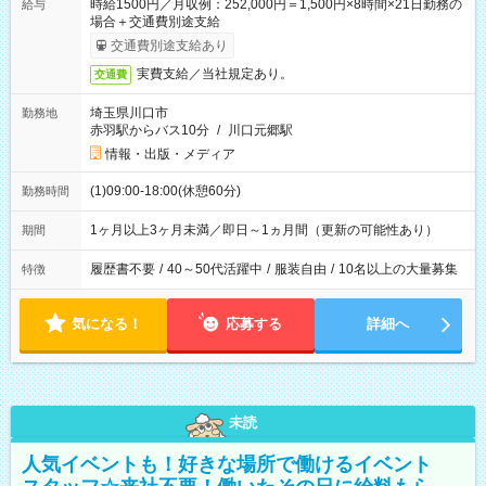
時給1500円／月収例：252,000円＝1,500円×8時間×21日勤務の
給与
場合＋交通費別途支給
交通費別途支給あり
実費支給／当社規定あり。
交通費
埼玉県川口市
勤務地
赤羽駅からバス10分
/
川口元郷駅
情報・出版・メディア
(1)09:00-18:00(休憩60分)
勤務時間
1ヶ月以上3ヶ月未満／即日～1ヵ月間（更新の可能性あり）
期間
履歴書不要
/
40～50代活躍中
/
服装自由
/
10名以上の大量募集
特徴
気になる！
応募する
詳細へ
未読
人気イベントも！好きな場所で働けるイベント