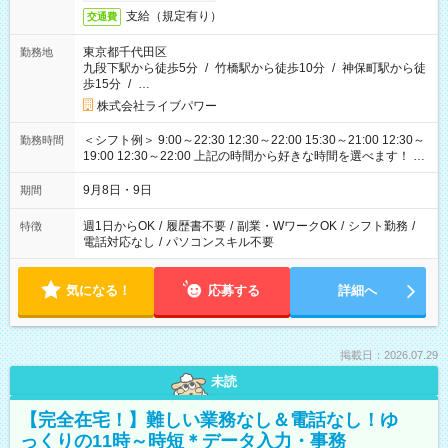
支給（規定有り）
交通費
東京都千代田区
勤務地
九段下駅から徒歩5分
/
竹橋駅から徒歩10分
/
神保町駅から徒
歩15分
/
…
株式会社ライブパワー
＜シフト例＞ 9:00～22:30 12:30～22:00 15:30～21:00 12:30～
勤務時間
19:00 12:30～22:00 上記の時間から好きな時間を選べます！ ※
時間は変更となる可能性があります
9月8日・9日
期間
週1日からOK
/
履歴書不要
/
副業・WワークOK
/
シフト勤務
/
特徴
電話対応なし
/
パソコンスキル不要
気になる！
応募する
詳細へ
掲載日：2026.07.29
未読
【完全在宅！】難しい業務なし＆電話なし！ゆ
っくりの11時～時短＊データ入力・事務