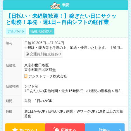
未読
【日払い・未経験歓迎！】稼ぎたい日にサクッ
と勤務！単発・週1日～自由シフトの軽作業
アルバイト
職種未経験OK
日給10,305円～37,204円
給与
※経験・能力等を考慮の上、加給・優遇いたします。 【試用期
間】試用期間なし
交通費別途支給あり
東京都世田谷区
勤務地
東京都世田谷区経堂
アシストワーク株式会社
シフト制
勤務時間
1日あたりの実働時間：最大15時間/日 ＜1週間の勤務例＞週3回
勤務 勤務：月・水・金 休み：火・木・土・日 好きな時にお仕事
可能です！ ※1日あたりの最大実働時間は日勤、夜勤共に勤務し
単発・1日のみOK
期間
た時間になります。
週1日からOK / 日払いOK / 副業・WワークOK / 10名以上の大量
特徴
募集
気になる！
応募する
詳細へ