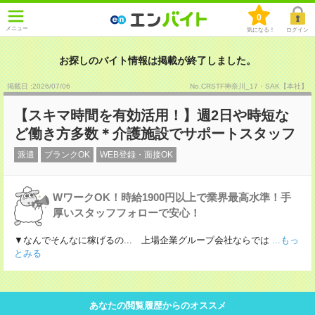
0
メニュー
気になる！
ログイン
お探しのバイト情報は掲載が終了しました。
掲載日 :2026
/
07
/
06
No.CRSTF神奈川_17・SAK【本社】
【スキマ時間を有効活用！】週2日や時短な
ど働き方多数＊介護施設でサポートスタッフ
派遣
ブランクOK
WEB登録・面接OK
WワークOK！時給1900円以上で業界最高水準！手
厚いスタッフフォローで安心！
▼なんでそんなに稼げるの... 上場企業グループ会社ならでは
...もっ
とみる
あなたの閲覧履歴からのオススメ