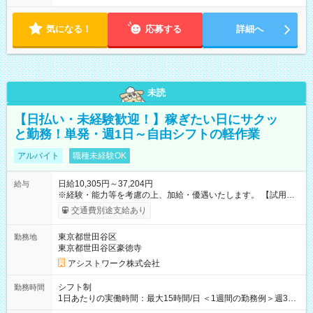
気になる！
応募する
詳細へ
未読
【日払い・未経験歓迎！】稼ぎたい日にサクッ
と勤務！単発・週1日～自由シフトの軽作業
アルバイト
職種未経験OK
日給10,305円～37,204円
給与
※経験・能力等を考慮の上、加給・優遇いたします。 【試用期
間】試用期間なし
交通費別途支給あり
東京都世田谷区
勤務地
東京都世田谷区豪徳寺
アシストワーク株式会社
シフト制
勤務時間
1日あたりの実働時間：最大15時間/日 ＜1週間の勤務例＞週3回
勤務 勤務：月・水・金 休み：火・木・土・日 好きな時にお仕事