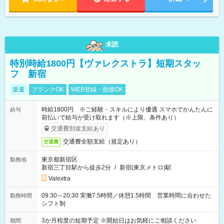
未読
特別時給1800円【ヴァレクストラ】短期スタッ
フ 新宿
派遣
ブランクOK
WEB登録・面接OK
時給1800円 ※ご経験・スキルにより優遇 スマホでかんたんに
給与
前払いで給与が受け取れます（※上限、条件あり）
交通費別途支給あり
交通費全額支給（規定あり）
交通費
東京都新宿区
勤務地
新宿三丁目駅から徒歩2分
/
新宿(東京メトロ)駅
Valextra
09:30～20:30 実働7.5時間／休憩1.5時間 営業時間に合わせた
勤務時間
シフト制
3か月程度の短期予定 ※開始日はお気軽にご相談ください
期間