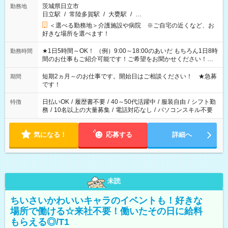
茨城県日立市
勤務地
日立駅
/
常陸多賀駅
/
大甕駅
/
…
＜選べる勤務地＞介護施設や病院 ※ご自宅の近くなど、お
好きな場所を選べます！
★1日5時間～OK！ （例）9:00～18:00のあいだ もちろん1日8時
勤務時間
間のお仕事もご紹介可能です！ご希望をお聞かせください！★
家庭の都合でお休みが必要な場合も遠慮なくご相談ください。
※週最低15時間以上の勤務が必要です
短期2ヵ月～のお仕事です。開始日はご相談ください！ ★急募
期間
です！
日払いOK
/
履歴書不要
/
40～50代活躍中
/
服装自由
/
シフト勤
特徴
務
/
10名以上の大量募集
/
電話対応なし
/
パソコンスキル不要
気になる！
応募する
詳細へ
未読
ちいさいかわいいキャラのイベントも！好きな
場所で働ける☆来社不要！働いたその日に給料
もらえる◎/T1