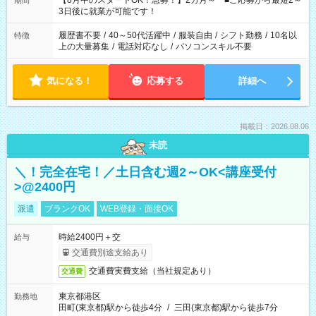
【8月中のスタートOK！急募！】2カ月～ ■ご応募から最短2～
期間
ね。 ※Wワーク希望の方へ 今ご覧のお仕事で希望する勤務時間
3日後に就業が可能です！
と、もう1つのお仕事の勤務時間。 合計で週40時間を超える場
合は応募できません。
履歴書不要
/
40～50代活躍中
/
服装自由
/
シフト勤務
/
10名以
特徴
上の大量募集
/
電話対応なし
/
パソコンスキル不要
気になる！
応募する
詳細へ
掲載日：2026.08.06
未読
＼！完全在宅！／土日含む週2～OK<講座受付
>@2400円
派遣
ブランクOK
WEB登録・面接OK
時給2400円＋交
給与
交通費別途支給あり
交通費実費支給（当社規定あり）
交通費
東京都港区
勤務地
田町(東京都)駅から徒歩4分
/
三田(東京都)駅から徒歩7分