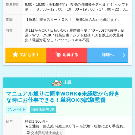
9:00～18:00（実動8時間） 希望の時間帯を選べます！ ＜シフト
勤務時間
例＞ ・8：30～12：00 ・10：00～19：00 ・17：00～22：00
・13：00～22：00 ・22：00～翌6：00 など
【急募】即日スタートＯＫ！ 単発1日のみから働けます。
期間
週1日からOK
/
日払いOK
/
履歴書不要
/
40～50代活躍中
/
副
特徴
業・WワークOK
/
服装自由
/
シフト勤務
/
10名以上の大量募
集
/
電話対応なし
/
パソコンスキル不要
気になる！
応募する
詳細へ
未読
マニュアル通りに簡単WORK◆未経験から好き
な時にお仕事できる！単発OK◎試験監督
アルバイト
職種未経験OK
時給1,300円～
給与
★交通費一部支給 時給1,300円～ ※試験・役割により手当あり
※勤務回数により昇給あり 【即給（前払い）オプションあ
交通費別途支給あり