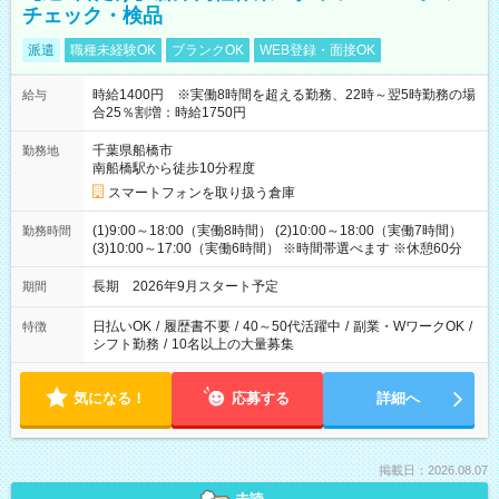
チェック・検品
派遣
職種未経験OK
ブランクOK
WEB登録・面接OK
時給1400円 ※実働8時間を超える勤務、22時～翌5時勤務の場
給与
合25％割増：時給1750円
千葉県船橋市
勤務地
南船橋駅から徒歩10分程度
スマートフォンを取り扱う倉庫
(1)9:00～18:00（実働8時間） (2)10:00～18:00（実働7時間）
勤務時間
(3)10:00～17:00（実働6時間） ※時間帯選べます ※休憩60分
長期 2026年9月スタート予定
期間
日払いOK
/
履歴書不要
/
40～50代活躍中
/
副業・WワークOK
/
特徴
シフト勤務
/
10名以上の大量募集
気になる！
応募する
詳細へ
掲載日：2026.08.07