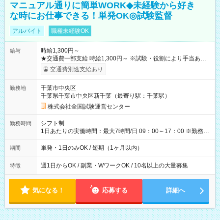
マニュアル通りに簡単WORK◆未経験から好き
な時にお仕事できる！単発OK◎試験監督
アルバイト
職種未経験OK
時給1,300円～
給与
★交通費一部支給 時給1,300円～ ※試験・役割により手当あり
※勤務回数により昇給あり 【即給（前払い）オプションあ
交通費別途支給あり
り！】 希望される場合、勤務から1週間ほどで給与の一部を受け
取れます。 ※手数料418円がかかります。 【過去試験日の収入
千葉市中央区
勤務地
例】 ・河合塾模擬試験 8:30～17:30（休憩1時間） 時給1,300円
千葉県千葉市中央区新千葉（最寄り駅：千葉駅）
×8時間＝日収10,400円＋交通費 ※当日の役割により時給＋100
円の場合あり ・国家試験 7:00～13:30（休憩なし） 時給1,300
株式会社全国試験運営センター
円（役割手当＋100円）×6時間＝日収8,400円＋交通費 【試用期
間】試用期間なし
シフト制
勤務時間
1日あたりの実働時間：最大7時間/日 09：00～17：00 ※勤務時
間は 試験により異なります。
単発・1日のみOK / 短期（1ヶ月以内）
期間
週1日からOK / 副業・WワークOK / 10名以上の大量募集
特徴
気になる！
応募する
詳細へ