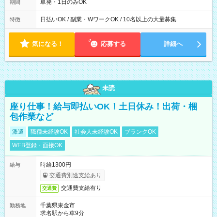
単発・1日のみOK
期間
日払いOK / 副業・WワークOK / 10名以上の大量募集
特徴
気になる！
応募する
詳細へ
未読
座り仕事！給与即払いOK！土日休み！出荷・梱
包作業など
派遣
職種未経験OK
社会人未経験OK
ブランクOK
WEB登録・面接OK
時給1300円
給与
交通費別途支給あり
交通費支給有り
交通費
千葉県東金市
勤務地
求名駅から車9分