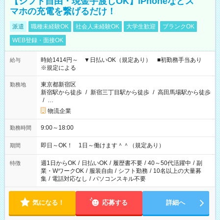
【シフト自由・現金手渡しOK】iPhoneなどス
マホの充電を繋げるだけ！
派遣
職種未経験OK
社会人未経験OK
大学生歓迎
ブランクOK
WEB登録・面接OK
時給1414円～ ▼日払いOK（規定あり） ■初勤務手当あり
給与
※規定による
東京都新宿区
勤務地
新宿駅から徒歩
/
新宿三丁目駅から徒歩
/
高田馬場駅から徒歩
/
…
物流企業
9:00～18:00
勤務時間
即日～OK！ 1日～働けます＾＾（規定あり）
期間
週1日からOK
/
日払いOK
/
履歴書不要
/
40～50代活躍中
/
副
特徴
業・WワークOK
/
服装自由
/
シフト勤務
/
10名以上の大量募
集
/
電話対応なし
/
パソコンスキル不要
気になる！
応募する
詳細へ