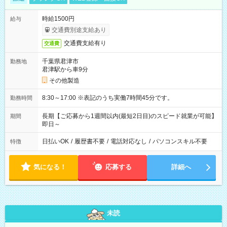
時給1500円
給与
交通費別途支給あり
交通費支給有り
交通費
千葉県君津市
勤務地
君津駅から車9分
その他製造
8:30～17:00 ※表記のうち実働7時間45分です。
勤務時間
長期【ご応募から1週間以内(最短2日目)のスピード就業が可能】
期間
即日～
日払いOK
/
履歴書不要
/
電話対応なし
/
パソコンスキル不要
特徴
気になる！
応募する
詳細へ
未読