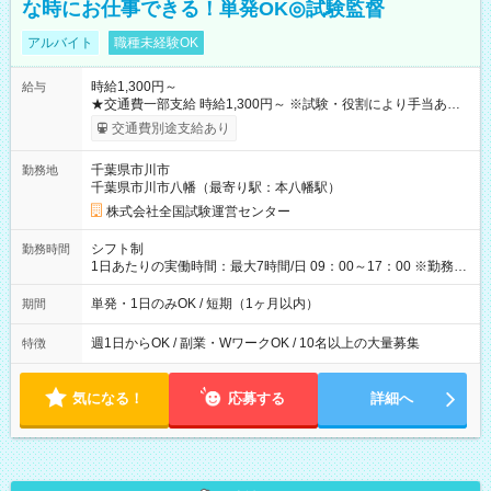
な時にお仕事できる！単発OK◎試験監督
アルバイト
職種未経験OK
時給1,300円～
給与
★交通費一部支給 時給1,300円～ ※試験・役割により手当あり
※勤務回数により昇給あり 【即給（前払い）オプションあ
交通費別途支給あり
り！】 希望される場合、勤務から1週間ほどで給与の一部を受け
取れます。 ※手数料418円がかかります。 【過去試験日の収入
千葉県市川市
勤務地
例】 ・河合塾模擬試験 8:30～17:30（休憩1時間） 時給1,300円
千葉県市川市八幡（最寄り駅：本八幡駅）
×8時間＝日収10,400円＋交通費 ※当日の役割により時給＋100
円の場合あり ・国家試験 7:00～13:30（休憩なし） 時給1,300
株式会社全国試験運営センター
円（役割手当＋100円）×6時間＝日収8,400円＋交通費 【試用期
間】試用期間なし
シフト制
勤務時間
1日あたりの実働時間：最大7時間/日 09：00～17：00 ※勤務時
間は 試験により異なります。
単発・1日のみOK / 短期（1ヶ月以内）
期間
週1日からOK / 副業・WワークOK / 10名以上の大量募集
特徴
気になる！
応募する
詳細へ