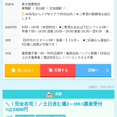
東京都豊島区
勤務地
巣鴨駅
/
目白駅
/
北池袋駅
/
…
≪自宅からドアtoドアで30分以内！≫ご希望の勤務地を紹介
します。
9:00～18:00（休憩60分） ■ご希望があれば下記シフトもOK！
勤務時間
早番 7:00～16:00 遅番 10:00～19:00 夜勤 16:30～翌9:30 「家族
と休みを合わせたい」 「余裕を持って夕飯の準備がしたい」
「できれば残業はしたくない」 など、ご希望を教えてください
【8月中のスタートOK！急募！】2カ月～ ■ご応募から最短2～
期間
ね。 ※Wワーク希望の方へ 今ご覧のお仕事で希望する勤務時間
3日後に就業が可能です！
と、もう1つのお仕事の勤務時間。 合計で週40時間を超える場
合は応募できません。
履歴書不要
/
40～50代活躍中
/
服装自由
/
シフト勤務
/
10名以
特徴
上の大量募集
/
電話対応なし
/
パソコンスキル不要
気になる！
応募する
詳細へ
掲載日：2026.08.07
未読
＼！完全在宅！／土日含む週2～OK<講座受付
>@2400円