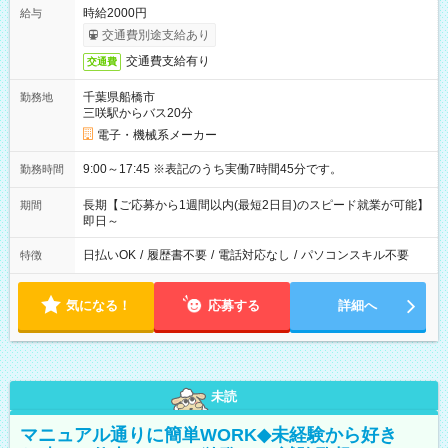
時給2000円
給与
交通費別途支給あり
交通費支給有り
交通費
千葉県船橋市
勤務地
三咲駅からバス20分
電子・機械系メーカー
9:00～17:45 ※表記のうち実働7時間45分です。
勤務時間
長期【ご応募から1週間以内(最短2日目)のスピード就業が可能】
期間
即日～
日払いOK
/
履歴書不要
/
電話対応なし
/
パソコンスキル不要
特徴
気になる！
応募する
詳細へ
未読
マニュアル通りに簡単WORK◆未経験から好き