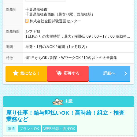
り！】 希望される場合、勤務から1週間ほどで給与の一部を受け
取れます。 ※手数料418円がかかります。 【過去試験日の収入
千葉県船橋市
勤務地
例】 ・河合塾模擬試験 8:30～17:30（休憩1時間） 時給1,300円
千葉県船橋市西船（最寄り駅：西船橋駅）
×8時間＝日収10,400円＋交通費 ※当日の役割により時給＋100
円の場合あり ・国家試験 7:00～13:30（休憩なし） 時給1,300
株式会社全国試験運営センター
円（役割手当＋100円）×6時間＝日収8,400円＋交通費 【試用期
間】試用期間なし
シフト制
勤務時間
1日あたりの実働時間：最大7時間/日 09：00～17：00 ※勤務時
間は 試験により異なります。
単発・1日のみOK / 短期（1ヶ月以内）
期間
週1日からOK / 副業・WワークOK / 10名以上の大量募集
特徴
気になる！
応募する
詳細へ
未読
座り仕事！給与即払いOK！高時給！組立・検査
業務など
派遣
ブランクOK
WEB登録・面接OK