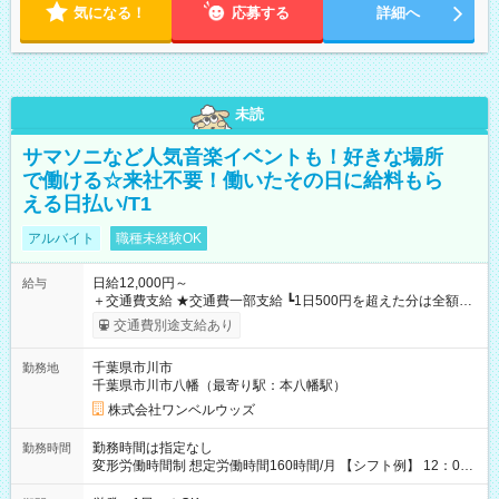
気になる！
応募する
詳細へ
未読
サマソニなど人気音楽イベントも！好きな場所
で働ける☆来社不要！働いたその日に給料もら
える日払い/T1
アルバイト
職種未経験OK
日給12,000円～
給与
＋交通費支給 ★交通費一部支給 ┗1日500円を超えた分は全額支
給！ ※往復500円以内の方は自己負担となります ★日払いOK！
交通費別途支給あり
（規定あり） ┗働いたその日に現金GET♪ お仕事後はコンビニ
ATMから 日払い分を引き落とせます！ 【試用期間】試用期間
千葉県市川市
勤務地
なし
千葉県市川市八幡（最寄り駅：本八幡駅）
株式会社ワンベルウッズ
勤務時間は指定なし
勤務時間
変形労働時間制 想定労働時間160時間/月 【シフト例】 12：00
～22：00