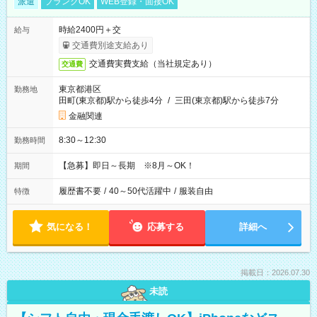
派遣
ブランクOK
WEB登録・面接OK
時給2400円＋交
給与
交通費別途支給あり
交通費実費支給（当社規定あり）
交通費
東京都港区
勤務地
田町(東京都)駅から徒歩4分
/
三田(東京都)駅から徒歩7分
金融関連
8:30～12:30
勤務時間
【急募】即日～長期 ※8月～OK！
期間
履歴書不要
/
40～50代活躍中
/
服装自由
特徴
気になる！
応募する
詳細へ
掲載日：2026.07.30
未読