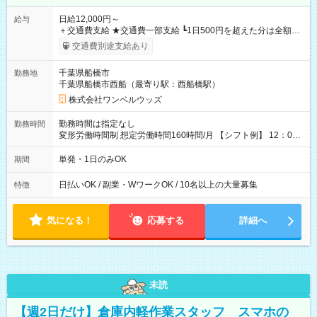
日給12,000円～
給与
＋交通費支給 ★交通費一部支給 ┗1日500円を超えた分は全額支
給！ ※往復500円以内の方は自己負担となります ★日払いOK！
交通費別途支給あり
（規定あり） ┗働いたその日に現金GET♪ お仕事後はコンビニ
ATMから 日払い分を引き落とせます！ 【試用期間】試用期間
千葉県船橋市
勤務地
なし
千葉県船橋市西船（最寄り駅：西船橋駅）
株式会社ワンベルウッズ
勤務時間は指定なし
勤務時間
変形労働時間制 想定労働時間160時間/月 【シフト例】 12：00
～22：00
単発・1日のみOK
期間
日払いOK / 副業・WワークOK / 10名以上の大量募集
特徴
気になる！
応募する
詳細へ
未読
【週2日だけ】倉庫内軽作業スタッフ スマホの