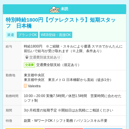
未読
特別時給1800円【ヴァレクストラ】短期スタッ
フ 日本橋
派遣
ブランクOK
WEB登録・面接OK
時給1800円 ※ご経験・スキルにより優遇 スマホでかんたんに
給与
前払いで給与が受け取れます（※上限、条件あり）
交通費別途支給あり
交通費全額支給（規定あり）
交通費
東京都中央区
勤務地
東京都中央区 東京メトロ 日本橋駅から直結（徒歩1分）
Valextra
10:00～20:00 実働7.5時間／休憩1.5時間 営業時間に合わせた
勤務時間
シフト制
3か月程度の短期予定 ※開始日はお気軽にご相談ください
期間
副業・WワークOK
/
シフト勤務
/
パソコンスキル不要
特徴