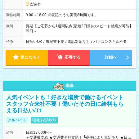
製造外
9:00～18:00 ※表記のうち実働8時間です。
勤務時間
長期【ご応募から1週間以内(最短2日目)のスピード就業が可能】
期間
即日～
日払いOK
/
履歴書不要
/
電話対応なし
/
パソコンスキル不要
特徴
気になる！
応募する
詳細へ
未読
人気イベントも！好きな場所で働けるイベント
スタッフ☆来社不要！働いたその日に給料もら
える日払い/T1
アルバイト
職種未経験OK
日給13,000円～
給与
＋交通費支給 ★交通費全額支給！ ┗案件により規定あり ★日払