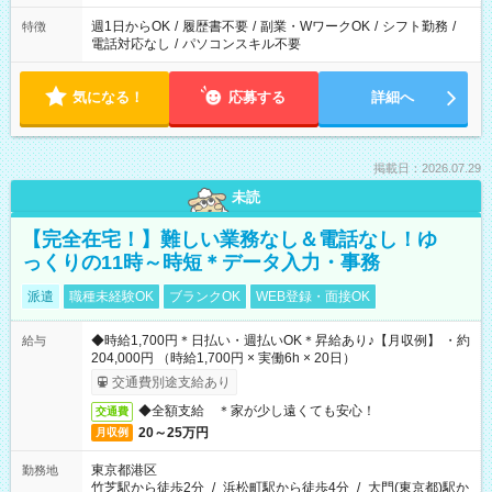
週1日からOK
/
履歴書不要
/
副業・WワークOK
/
シフト勤務
/
特徴
電話対応なし
/
パソコンスキル不要
気になる！
応募する
詳細へ
掲載日：2026.07.29
未読
【完全在宅！】難しい業務なし＆電話なし！ゆ
っくりの11時～時短＊データ入力・事務
派遣
職種未経験OK
ブランクOK
WEB登録・面接OK
◆時給1,700円＊日払い・週払いOK＊昇給あり♪【月収例】 ・約
給与
204,000円 （時給1,700円 × 実働6h × 20日）
交通費別途支給あり
◆全額支給 ＊家が少し遠くても安心！
交通費
20～25万円
月収例
東京都港区
勤務地
竹芝駅から徒歩2分
/
浜松町駅から徒歩4分
/
大門(東京都)駅か