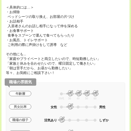
＜具体的には…＞
・お掃除
ベッドシーツの取り換え、お部屋の片づけ
・お話相手
入居者さんのお話し相手になって仲を深める
・お食事サポート
食事をスプーンで運んで食べてもらったり
・お風呂、トイレサポート
ご利用の際に声掛けをして誘導 など
その他にも...
「家庭やプライベートと両立したいので、時短勤務したい」
「家族と休みを合わせたいので、曜日固定して働きたい」
「朝は苦手だから、お昼から勤務したい」
等々、お気軽にご相談下さい！
職場の雰囲気
年齢層
20代
30
40
50
60
男女比率
女性
男性
職場の様子
活気あり
しずか