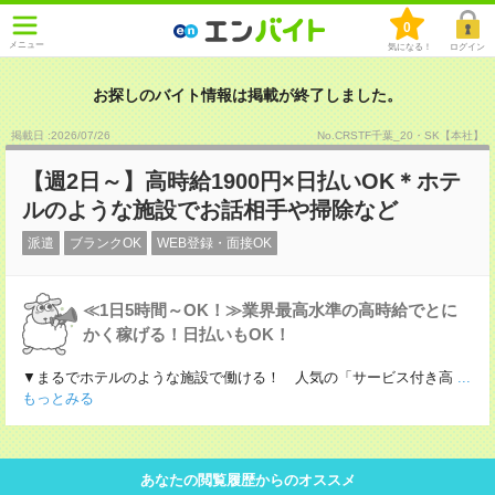
0
メニュー
気になる！
ログイン
お探しのバイト情報は掲載が終了しました。
掲載日 :2026
/
07
/
26
No.CRSTF千葉_20・SK【本社】
【週2日～】高時給1900円×日払いOK＊ホテ
ルのような施設でお話相手や掃除など
派遣
ブランクOK
WEB登録・面接OK
≪1日5時間～OK！≫業界最高水準の高時給でとに
かく稼げる！日払いもOK！
▼まるでホテルのような施設で働ける！ 人気の「サービス付き高
...
もっとみる
あなたの閲覧履歴からのオススメ