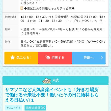
ら徒歩5分
/
…
◆港区にある情報セキュリティ企業◆
◆11：00～18：30のうち実働6時間、休憩60分 ※11：00～18：
勤務時間
00 または 11：30～18：30 。*。ブランクOK！。*。 例え
ば前職が、 在宅/財団法人/事務/コールセンター/受付/販売/カフェ
スタッフ スイーツ販売/ホテルフロント/化粧品販売/など 様々な
＜急募＞即日～長期／8月～9月～も相談OK！応募から最短即日
期間
業界から入社して活躍されています♪
には選考案内♪
日払いOK
/
履歴書不要
/
40～50代活躍中
/
副業・WワークOK
/
特徴
服装自由
/
電話対応なし
気になる！
応募する
詳細へ
未読
サマソニなど人気音楽イベントも！好きな場所
で働ける☆来社不要！働いたその日に給料もら
える日払い/T1
アルバイト
職種未経験OK