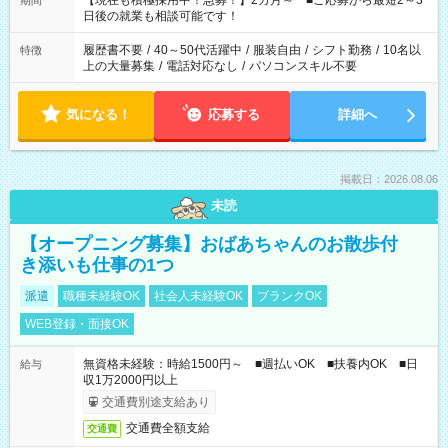
【現在も積極採用中！急募！】2カ月～ ■ご応募から最短2～3
期間
の方へ 今ご覧のお仕事で希望する勤務時間と、もう1つのお仕事
日後の就業も相談可能です！
の勤務時間。 合計で週40時間を超える場合は応募できません。
履歴書不要
/
40～50代活躍中
/
服装自由
/
シフト勤務
/
10名以
特徴
上の大量募集
/
電話対応なし
/
パソコンスキル不要
気になる！
応募する
詳細へ
掲載日：2026.08.06
未読
【オープニング募集】おばあちゃんのお散歩付
き添いも仕事の1つ
派遣
職種未経験OK
社会人未経験OK
ブランクOK
WEB登録・面接OK
無資格未経験：時給1500円～ ■週払いOK ■扶養内OK ■日
給与
収1万2000円以上
交通費別途支給あり
交通費全額支給
交通費