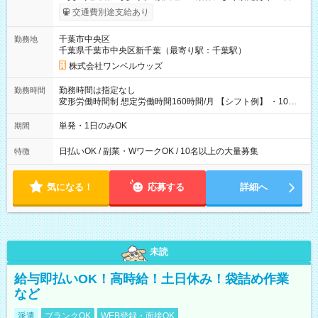
いOK！（規定あり） ┗働いたその日に現金GET♪ お仕事後はコ
交通費別途支給あり
ンビニATMから 日払い分を引き落とせます！ 【試用期間】試
用期間なし
千葉市中央区
勤務地
千葉県千葉市中央区新千葉（最寄り駅：千葉駅）
株式会社ワンベルウッズ
勤務時間は指定なし
勤務時間
変形労働時間制 想定労働時間160時間/月 【シフト例】 ・10：
00～20：00
単発・1日のみOK
期間
日払いOK / 副業・WワークOK / 10名以上の大量募集
特徴
気になる！
応募する
詳細へ
未読
給与即払いOK！高時給！土日休み！袋詰め作業
など
派遣
ブランクOK
WEB登録・面接OK