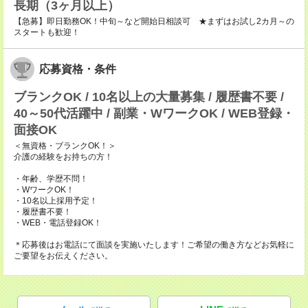
長期（3ヶ月以上）
【急募】即日勤務OK！中旬～など開始日相談可 ★まずはお試し2カ月～の
スタートも歓迎！
応募資格・条件
ブランクOK / 10名以上の大量募集 / 履歴書不要 /
40～50代活躍中 / 副業・WワークOK / WEB登録・
面接OK
＜無資格・ブランクOK！＞
介護の経験をお持ちの方！
・年齢、学歴不問！
・WワークOK！
・10名以上採用予定！
・履歴書不要！
・WEB・電話登録OK！
＊応募後はお電話にて面談を実施いたします！ご希望の働き方などお気軽に
ご要望をお伝えください。