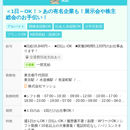
未読
＜1日～OK！＞あの有名企業も！展示会や株主
総会のお手伝い！
アルバイト
職種未経験OK
社会人未経験OK
大学生歓迎
ブランクOK
WEB登録・面接OK
■日給16,840円～ ■日払いOK ■実働3時間5,120円のお仕事あ
給与
ります！
交通費別途支給あり
一部支給
交通費
東京都千代田区
勤務地
東京駅
/
水道橋駅
/
有楽町駅
/
…
株式会社マッシュ
■シフト例 ・07:00～19:30 ・09:00～12:00 ・10:00～17:00 ・
勤務時間
18:00～23:00 ・19:00～07:00 ・20:00～09:00 ・22:00～06:00
etc ★最短で3時間で5,120円のお仕事から 15時間で2万円近く稼
げるお仕事も！ ご希望のお時間に合わせてご紹介！ ※シフトは
■１日のみ・1回だけお仕事OK！
期間
現場によって異なります。 ※勿論、休憩時間はあるのでご安心
ください！
週1日からOK
/
日払いOK
/
履歴書不要
/
副業・WワークOK
/
シ
特徴
フト勤務
/
10名以上の大量募集
/
電話対応なし
/
パソコンスキ