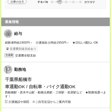
仕事の仕方
テキパキ
コツコツ
募集情報
給与
経験者時給1900円～ 介護福祉士時給1950円～ ★日払い/週払いOK
交通費別途支給あり
交通費全額支給
交通費
勤務地
千葉県船橋市
車通勤OK / 自転車・バイク通勤OK
西船橋駅・原木中山駅・船橋法典駅・三咲駅・前原駅など ★勤務地選べま
す！
介護施設や病院 ※ご自宅近辺からご案内可能