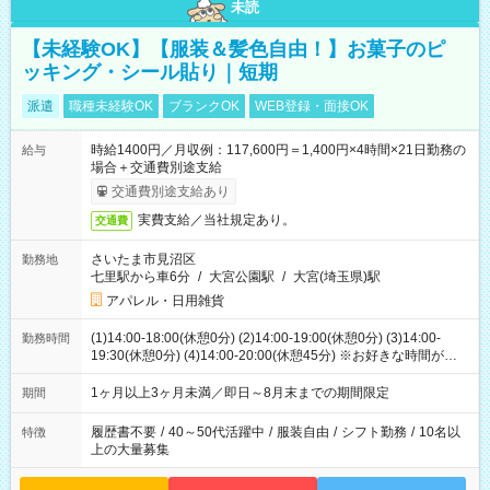
未読
【未経験OK】【服装＆髪色自由！】お菓子のピ
ッキング・シール貼り｜短期
派遣
職種未経験OK
ブランクOK
WEB登録・面接OK
時給1400円／月収例：117,600円＝1,400円×4時間×21日勤務の
給与
場合＋交通費別途支給
交通費別途支給あり
実費支給／当社規定あり。
交通費
さいたま市見沼区
勤務地
七里駅から車6分
/
大宮公園駅
/
大宮(埼玉県)駅
アパレル・日用雑貨
(1)14:00-18:00(休憩0分) (2)14:00-19:00(休憩0分) (3)14:00-
勤務時間
19:30(休憩0分) (4)14:00-20:00(休憩45分) ※お好きな時間が選べ
ます
1ヶ月以上3ヶ月未満／即日～8月末までの期間限定
期間
履歴書不要
/
40～50代活躍中
/
服装自由
/
シフト勤務
/
10名以
特徴
上の大量募集