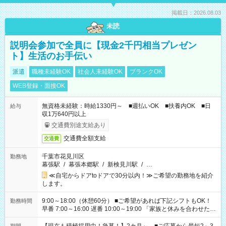
掲載日：2026.08.03
未読
説明会参加で全員に【現金2千円相当プレゼン
ト】生活のお手伝い
派遣
職種未経験OK
社会人未経験OK
ブランクOK
WEB登録・面接OK
無資格未経験：時給1330円～ ■週払いOK ■扶養内OK ■日
給与
収1万640円以上
交通費別途支給あり
交通費全額支給
交通費
千葉市花見川区
勤務地
幕張駅
/
幕張本郷駅
/
新検見川駅
/
…
≪自宅からドアtoドアで30分以内！≫ご希望の勤務地を紹介
します。
9:00～18:00（休憩60分） ■ご希望があれば下記シフトもOK！
勤務時間
早番 7:00～16:00 遅番 10:00～19:00 「家族と休みを合わせた
い」 「余裕を持って夕飯の準備がしたい」 「できれば残業はし
たくない」 など、ご希望を教えてくださいね。 ※Wワーク希望