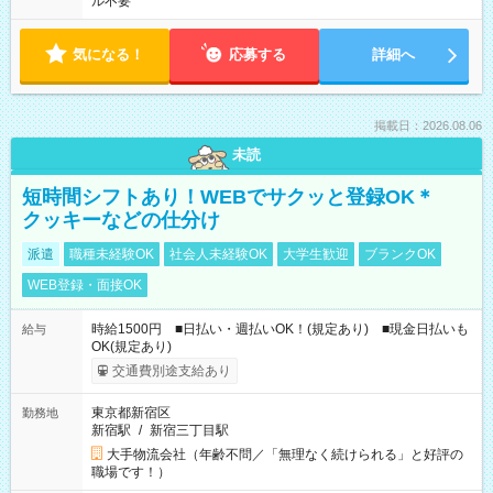
ル不要
気になる！
応募する
詳細へ
掲載日：2026.08.06
未読
短時間シフトあり！WEBでサクッと登録OK＊
クッキーなどの仕分け
派遣
職種未経験OK
社会人未経験OK
大学生歓迎
ブランクOK
WEB登録・面接OK
時給1500円 ■日払い・週払いOK！(規定あり) ■現金日払いも
給与
OK(規定あり)
交通費別途支給あり
東京都新宿区
勤務地
新宿駅
/
新宿三丁目駅
大手物流会社（年齢不問／「無理なく続けられる」と好評の
職場です！）