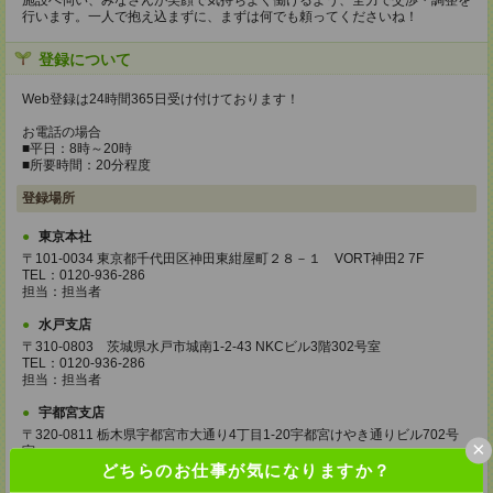
施設へ伺い、みなさんが笑顔で気持ちよく働けるよう、全力で交渉・調整を
行います。一人で抱え込まずに、まずは何でも頼ってくださいね！
登録について
Web登録は24時間365日受け付けております！
お電話の場合
■平日：8時～20時
■所要時間：20分程度
登録場所
東京本社
〒101-0034 東京都千代田区神田東紺屋町２８－１ VORT神田2 7F
TEL：0120-936-286
担当：担当者
水戸支店
〒310-0803 茨城県水戸市城南1-2-43 NKCビル3階302号室
TEL：0120-936-286
担当：担当者
宇都宮支店
〒320-0811 栃木県宇都宮市大通り4丁目1-20宇都宮けやき通りビル702号
×
室
TEL：0120-936-286
どちらのお仕事が気になりますか？
担当：担当者