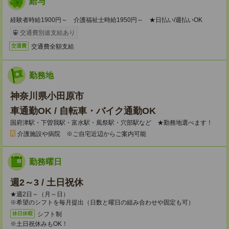
給与
経験者時給1900円～ 介護福祉士時給1950円～ ★日払い/週払いOK
交通費別途支給あり
交通費全額支給
交通費
勤務地
神奈川県小田原市
車通勤OK / 自転車・バイク通勤OK
国府津駅・下曽我駅・富水駅・風祭駅・穴部駅など ★勤務地選べます！
介護施設や病院 ※ご自宅近辺からご案内可能
勤務曜日
週2～3 / 土日祝休
★週2日～（月～日）
※希望のシフトを毎月提出（日数と曜日の組み合わせや固定も可）
シフト制
休日休暇
※土日祝休みもOK！