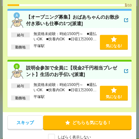
1
/10
【オープニング募集】おばあちゃんのお散歩
付き添いも仕事の1つ[派遣]
応募ページへ
無資格未経験：時給1500円～ ■週払
給与
いOK ■扶養内OK ■日収1万2000円
以上
平塚駅
気になる!
勤務地
気になる！
電話応募
説明会参加で全員に【現金2千円相当プレゼ
メール
LINE
ント】生活のお手伝い[派遣]
で送る
で送る
無資格未経験：時給1500円～ ■週払
給与
いOK ■扶養内OK ■日収1万2000円
シェア
ツイート
ブックマーク
以上
平塚駅
気になる!
勤務地
あなたの閲覧履歴からの
スキップ
どちらも気になる！
おすすめ
しばらく表示しない