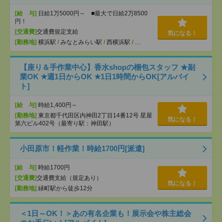
[給 与]
日給1万5000円～ ■最大で日給2万8500
円！
[交通費]
交通費規定支給
気になる！
[勤務地]
横浜駅
/
みなとみらい駅
/
西横浜駅
/
…
【座り＆手作業中心】香水shopの梱包スタッフ ★副
業OK ★週1日からOK ★1日1時間からOK[アルバイ
ト]
[給 与]
時給1,400円～
[勤務地]
東京都千代田区内神田2丁目14番12号 星屋
気になる！
第六ビル402号（最寄り駅：神田駅）
小田原市！軽作業！時給1700円[派遣]
[給 与]
時給1700円
[交通費]
交通費支給（規定あり）
気になる！
[勤務地]
緑町駅から徒歩12分
＜1日～OK！＞あの有名企業も！展示会や株主総会