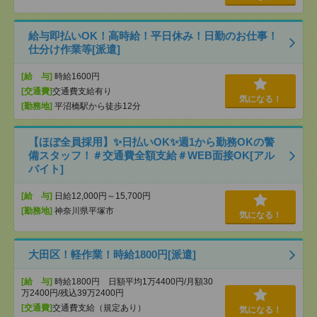
給与即払いOK！高時給！平日休み！日勤のお仕事！
仕分け作業等[派遣]
[給 与]
時給1600円
[交通費]
交通費支給有り
気になる！
[勤務地]
平沼橋駅から徒歩12分
【ほぼ全員採用】✨日払いOK✨週1から勤務OKの警
備スタッフ！＃交通費全額支給＃WEB面接OK[アル
バイト]
[給 与]
日給12,000円～15,700円
[勤務地]
神奈川県平塚市
気になる！
大田区！軽作業！時給1800円[派遣]
[給 与]
時給1800円 日額平均1万4400円/月額30
万2400円/残込39万2400円
[交通費]
交通費支給（規定あり）
気になる！