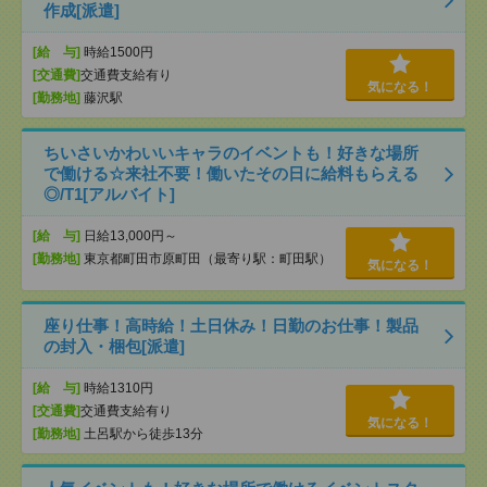
作成[派遣]
[給 与]
時給1500円
[交通費]
交通費支給有り
気になる！
[勤務地]
藤沢駅
ちいさいかわいいキャラのイベントも！好きな場所
で働ける☆来社不要！働いたその日に給料もらえる
◎/T1[アルバイト]
[給 与]
日給13,000円～
[勤務地]
東京都町田市原町田（最寄り駅：町田駅）
気になる！
座り仕事！高時給！土日休み！日勤のお仕事！製品
の封入・梱包[派遣]
[給 与]
時給1310円
[交通費]
交通費支給有り
気になる！
[勤務地]
土呂駅から徒歩13分