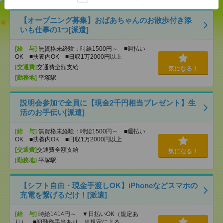
【オープニング募集】おばあちゃんのお散歩付き添
いも仕事の1つ[派遣]
[給 与]
無資格未経験：時給1500円～ ■週払い
OK ■扶養内OK ■日収1万2000円以上
[交通費]
交通費全額支給
気になる！
[勤務地]
平塚駅
説明会参加で全員に【現金2千円相当プレゼント】生
活のお手伝い[派遣]
[給 与]
無資格未経験：時給1500円～ ■週払い
OK ■扶養内OK ■日収1万2000円以上
[交通費]
交通費全額支給
気になる！
[勤務地]
平塚駅
【シフト自由・現金手渡しOK】iPhoneなどスマホの
充電を繋げるだけ！[派遣]
[給 与]
時給1414円～ ▼日払いOK（規定あ
り） ■初勤務手当あり ※規定による