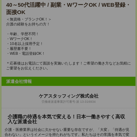
40～50代活躍中 / 副業・WワークOK / WEB登録・
面接OK
＜無資格・ブランクOK！＞
介護の経験をお持ちの方！
・年齢、学歴不問！
・WワークOK！
・10名以上採用予定！
・履歴書不要！
・WEB・電話登録OK！
＊応募後はお電話にて面談を実施いたします！ご希望の働き方などお気軽に
ご要望をお伝えください。
派遣会社情報
ケアスタッフィング株式会社
労働者派遣事業許可番号:派 13-316934
介護職の待遇を本気で変える！日本一働きやすく高収
入な派遣会社
介護・医療業界は社会に欠かせない重要な存在ですが、「大変」「待遇が見
合わない」というイメージを持たれがちです。私たちはその常識を本気で変