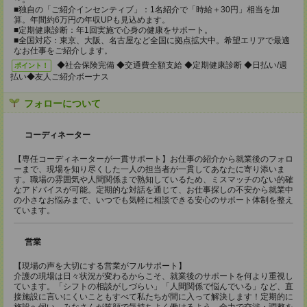
■独自の「ご紹介インセンティブ」：1名紹介で「時給＋30円」相当を加
算。年間約6万円の年収UPも見込めます。
■定期健康診断：年1回実施で心身の健康をサポート。
■全国対応：東京、大阪、名古屋など全国に拠点拡大中。希望エリアで最適
なお仕事をご紹介します。
◆社会保険完備 ◆交通費全額支給 ◆定期健康診断 ◆日払い/週
ポイント！
払い◆友人ご紹介ボーナス
フォローについて
コーディネーター
【専任コーディネーターが一貫サポート】お仕事の紹介から就業後のフォロ
ーまで、現場を知り尽くした一人の担当者が一貫してあなたに寄り添いま
す。職場の雰囲気や人間関係まで熟知しているため、ミスマッチのない的確
なアドバイスが可能。定期的な対話を通じて、お仕事探しの不安から就業中
の小さなお悩みまで、いつでも気軽に相談できる安心のサポート体制を整え
ています。
営業
【現場の声を大切にする営業がフルサポート】
介護の現場は日々状況が変わるからこそ、就業後のサポートを何より重視し
ています。「シフトの相談がしづらい」「人間関係で悩んでいる」など、直
接施設に言いにくいこともすべて私たちが間に入って解決します！定期的に