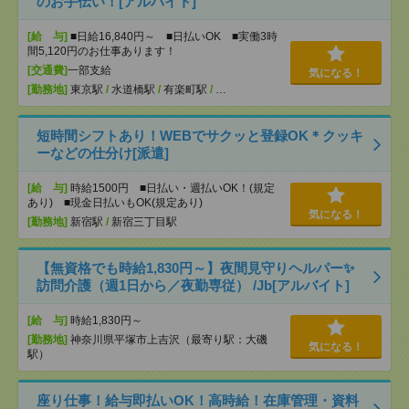
のお手伝い！[アルバイト]
[給 与]
■日給16,840円～ ■日払いOK ■実働3時
間5,120円のお仕事あります！
[交通費]
一部支給
気になる！
[勤務地]
東京駅
/
水道橋駅
/
有楽町駅
/
…
短時間シフトあり！WEBでサクッと登録OK＊クッキ
ーなどの仕分け[派遣]
[給 与]
時給1500円 ■日払い・週払いOK！(規定
あり) ■現金日払いもOK(規定あり)
気になる！
[勤務地]
新宿駅
/
新宿三丁目駅
【無資格でも時給1,830円～】夜間見守りヘルパー✨
訪問介護（週1日から／夜勤専従） /Jb[アルバイト]
[給 与]
時給1,830円～
[勤務地]
神奈川県平塚市上吉沢（最寄り駅：大磯
気になる！
駅）
座り仕事！給与即払いOK！高時給！在庫管理・資料