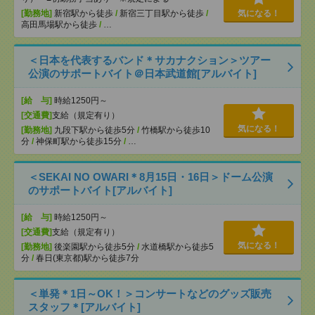
[勤務地]
新宿駅から徒歩
/
新宿三丁目駅から徒歩
/
気になる！
高田馬場駅から徒歩
/
…
＜日本を代表するバンド＊サカナクション＞ツアー
公演のサポートバイト＠日本武道館[アルバイト]
[給 与]
時給1250円～
[交通費]
支給（規定有り）
気になる！
[勤務地]
九段下駅から徒歩5分
/
竹橋駅から徒歩10
分
/
神保町駅から徒歩15分
/
…
＜SEKAI NO OWARI＊8月15日・16日＞ドーム公演
のサポートバイト[アルバイト]
[給 与]
時給1250円～
[交通費]
支給（規定有り）
気になる！
[勤務地]
後楽園駅から徒歩5分
/
水道橋駅から徒歩5
分
/
春日(東京都)駅から徒歩7分
＜単発＊1日～OK！＞コンサートなどのグッズ販売
スタッフ＊[アルバイト]