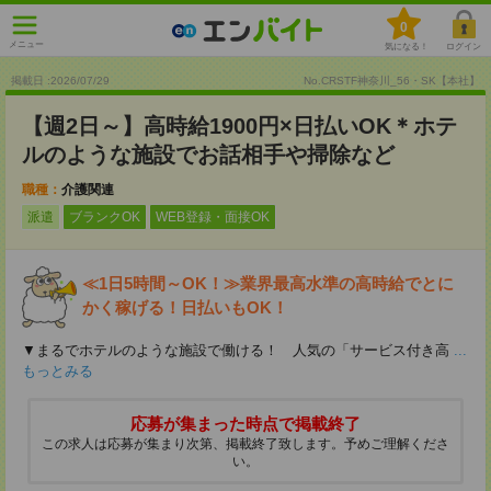
0
メニュー
気になる！
ログイン
掲載日 :2026
/
07
/
29
No.CRSTF神奈川_56・SK【本社】
【週2日～】高時給1900円×日払いOK＊ホテ
ルのような施設でお話相手や掃除など
職種：
介護関連
派遣
ブランクOK
WEB登録・面接OK
≪1日5時間～OK！≫業界最高水準の高時給でとに
かく稼げる！日払いもOK！
▼まるでホテルのような施設で働ける！ 人気の「サービス付き高
...
もっとみる
応募が集まった時点で掲載終了
この求人は応募が集まり次第、掲載終了致します。予めご理解くださ
い。