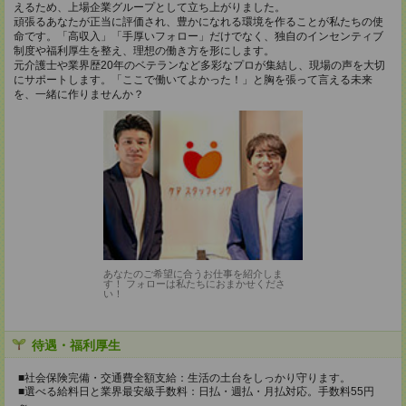
えるため、上場企業グループとして立ち上がりました。
頑張るあなたが正当に評価され、豊かになれる環境を作ることが私たちの使
命です。「高収入」「手厚いフォロー」だけでなく、独自のインセンティブ
制度や福利厚生を整え、理想の働き方を形にします。
元介護士や業界歴20年のベテランなど多彩なプロが集結し、現場の声を大切
にサポートします。「ここで働いてよかった！」と胸を張って言える未来
を、一緒に作りませんか？
あなたのご希望に合うお仕事を紹介しま
す！ フォローは私たちにおまかせくださ
い！
待遇・福利厚生
■社会保険完備・交通費全額支給：生活の土台をしっかり守ります。
■選べる給料日と業界最安級手数料：日払・週払・月払対応。手数料55円
～。