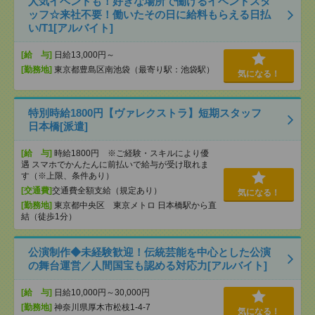
人気イベントも！好きな場所で働けるイベントスタ
ッフ☆来社不要！働いたその日に給料もらえる日払
い/T1[アルバイト]
[給 与]
日給13,000円～
[勤務地]
東京都豊島区南池袋（最寄り駅：池袋駅）
気になる！
特別時給1800円【ヴァレクストラ】短期スタッフ
日本橋[派遣]
[給 与]
時給1800円 ※ご経験・スキルにより優
遇 スマホでかんたんに前払いで給与が受け取れま
す（※上限、条件あり）
[交通費]
交通費全額支給（規定あり）
気になる！
[勤務地]
東京都中央区 東京メトロ 日本橋駅から直
結（徒歩1分）
公演制作◆未経験歓迎！伝統芸能を中心とした公演
の舞台運営／人間国宝も認める対応力[アルバイト]
[給 与]
日給10,000円～30,000円
[勤務地]
神奈川県厚木市松枝1-4-7
気になる！