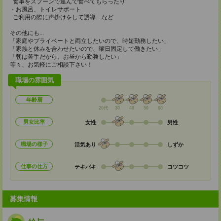
食事をスプーンで運んで食べてもらったり
・お風呂、トイレサポート
ご利用の際に声掛けをして誘導 など
その他にも...
「家庭やプライベートと両立したいので、時短勤務したい」
「家族と休みを合わせたいので、曜日固定して働きたい」
「朝は苦手だから、お昼から勤務したい」
等々、お気軽にご相談下さい！
職場の雰囲気
年齢層
20代
30
40
50
60
男女比率
女性
男性
職場の様子
活気あり
しずか
仕事の仕方
テキパキ
コツコツ
募集情報