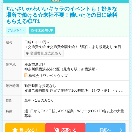
ちいさいかわいいキャラのイベントも！好きな
場所で働ける☆来社不要！働いたその日に給料
もらえる◎/T1
アルバイト
職種未経験OK
日給13,000円～
給与
＋交通費支給 ★交通費全額支給！ ┗案件により規定あり ★日払
いOK！（規定あり） ┗働いたその日に現金GET♪ お仕事後はコ
交通費別途支給あり
ンビニATMから 日払い分を引き落とせます！ 【試用期間】試
用期間なし
横浜市港北区
勤務地
神奈川県横浜市港北区（最寄り駅：新横浜駅）
株式会社ワンベルウッズ
勤務時間は指定なし
勤務時間
変形労働時間制 想定労働時間160時間/月 【シフト例】 ・8：00
～21：00
単発・1日のみOK
期間
週1日からOK / 日払いOK / 副業・WワークOK / 10名以上の大量
特徴
募集
気になる！
応募する
詳細へ