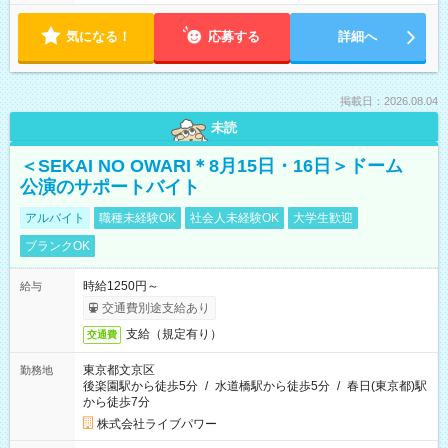
気になる！
応募する
詳細へ
掲載日：2026.08.04
未読
＜SEKAI NO OWARI＊8月15日・16日＞ドーム
公演のサポートバイト
アルバイト
職種未経験OK
社会人未経験OK
大学生歓迎
ブランクOK
時給1250円～
給与
交通費別途支給あり
支給（規定有り）
交通費
東京都文京区
勤務地
後楽園駅から徒歩5分
/
水道橋駅から徒歩5分
/
春日(東京都)駅
から徒歩7分
株式会社ライブパワー