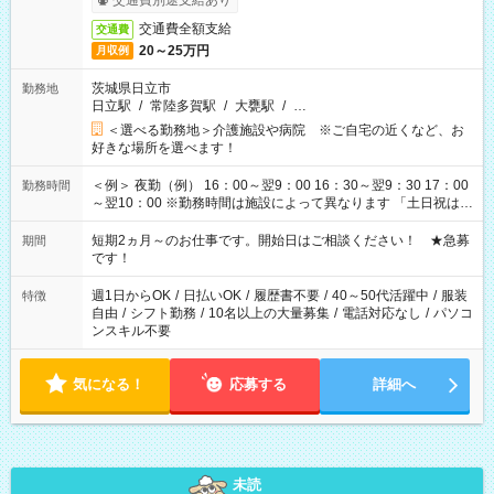
交通費別途支給あり
交通費全額支給
交通費
20～25万円
月収例
茨城県日立市
勤務地
日立駅
/
常陸多賀駅
/
大甕駅
/
…
＜選べる勤務地＞介護施設や病院 ※ご自宅の近くなど、お
好きな場所を選べます！
＜例＞ 夜勤（例） 16：00～翌9：00 16：30～翌9：30 17：00
勤務時間
～翌10：00 ※勤務時間は施設によって異なります 「土日祝は休
みたい」 「しっかり稼ぎたい」 「もう少し遅い時間から始めた
い」など ご希望にあったお仕事をご案内いたします。 ※未経験
短期2ヵ月～のお仕事です。開始日はご相談ください！ ★急募
期間
の方の場合は1～2ヶ月間は日中での仕事を経験いただき、 お
です！
仕事に慣れてからの夜勤になります。 ★家庭の都合でお休みが
必要な場合も遠慮なくご相談ください。
週1日からOK
/
日払いOK
/
履歴書不要
/
40～50代活躍中
/
服装
特徴
自由
/
シフト勤務
/
10名以上の大量募集
/
電話対応なし
/
パソコ
ンスキル不要
気になる！
応募する
詳細へ
未読