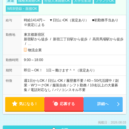
派遣
職種未経験OK
社会人未経験OK
大学生歓迎
ブランクOK
WEB登録・面接OK
時給1414円～ ▼日払いOK（規定あり） ■初勤務手当あり
給与
※規定による
東京都新宿区
勤務地
新宿駅から徒歩
/
新宿三丁目駅から徒歩
/
高田馬場駅から徒歩
/
…
物流企業
9:00～18:00
勤務時間
即日～OK！ 1日～働けます＾＾（規定あり）
期間
週1日からOK
/
日払いOK
/
履歴書不要
/
40～50代活躍中
/
副
特徴
業・WワークOK
/
服装自由
/
シフト勤務
/
10名以上の大量募
集
/
電話対応なし
/
パソコンスキル不要
気になる！
応募する
詳細へ
掲載日：2026.08.03