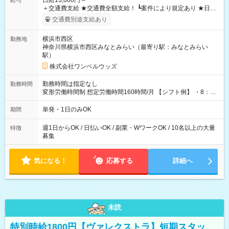
日給13,000円～
給与
＋交通費支給 ★交通費全額支給！ ┗案件により規定あり ★日払
いOK！（規定あり） ┗働いたその日に現金GET♪ お仕事後はコ
交通費別途支給あり
ンビニATMから 日払い分を引き落とせます！ 【試用期間】試
用期間なし
横浜市西区
勤務地
神奈川県横浜市西区みなとみらい（最寄り駅：みなとみらい
駅）
株式会社ワンベルウッズ
勤務時間は指定なし
勤務時間
変形労働時間制 想定労働時間160時間/月 【シフト例】 ・8：00
～21：00
単発・1日のみOK
期間
週1日からOK / 日払いOK / 副業・WワークOK / 10名以上の大量
特徴
募集
気になる！
応募する
詳細へ
未読
特別時給1800円【ヴァレクストラ】短期スタッ