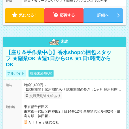
副業・WワークOK
/
シフト勤務
/
パソコンスキル不要
特徴
気になる！
応募する
詳細へ
未読
【座り＆手作業中心】香水shopの梱包スタッ
フ ★副業OK ★週1日からOK ★1日1時間から
OK
アルバイト
職種未経験OK
時給1,400円～
給与
【試用期間】試用期間あり 試用期間の長さ：1ヶ月 雇用形態、
給与は本採用時と同じです。
交通費別途支給あり
東京都千代田区
勤務地
東京都千代田区内神田2丁目14番12号 星屋第六ビル402号（最
寄り駅：神田駅）
Ａｌｌｅｙ株式会社