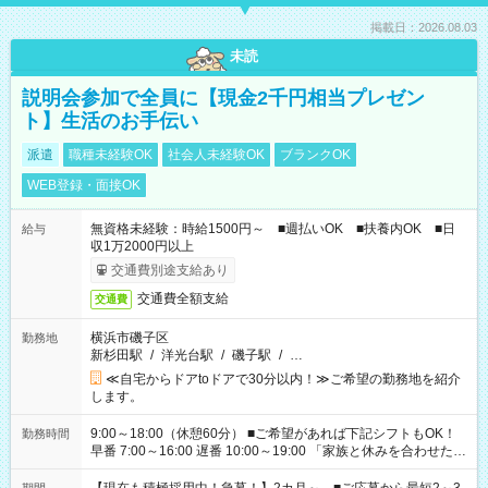
掲載日：2026.08.03
未読
説明会参加で全員に【現金2千円相当プレゼン
ト】生活のお手伝い
派遣
職種未経験OK
社会人未経験OK
ブランクOK
WEB登録・面接OK
無資格未経験：時給1500円～ ■週払いOK ■扶養内OK ■日
給与
収1万2000円以上
交通費別途支給あり
交通費全額支給
交通費
横浜市磯子区
勤務地
新杉田駅
/
洋光台駅
/
磯子駅
/
…
≪自宅からドアtoドアで30分以内！≫ご希望の勤務地を紹介
します。
9:00～18:00（休憩60分） ■ご希望があれば下記シフトもOK！
勤務時間
早番 7:00～16:00 遅番 10:00～19:00 「家族と休みを合わせた
い」 「余裕を持って夕飯の準備がしたい」 「できれば残業はし
たくない」 など、ご希望を教えてくださいね。 ※Wワーク希望