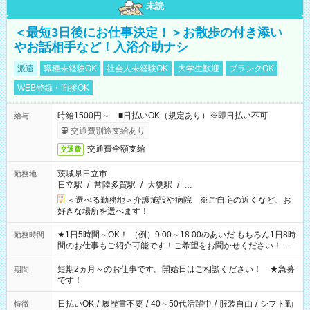
未読
＜最短3日後にお仕事決定！＞お散歩の付き添い
やお話相手など！入浴介助ナシ
派遣
職種未経験OK
社会人未経験OK
大学生歓迎
ブランクOK
WEB登録・面接OK
時給1500円～ ■日払いOK（規定あり）※即日払い不可
給与
交通費別途支給あり
交通費全額支給
交通費
茨城県日立市
勤務地
日立駅
/
常陸多賀駅
/
大甕駅
/
…
＜選べる勤務地＞介護施設や病院 ※ご自宅の近くなど、お
好きな場所を選べます！
★1日5時間～OK！ （例）9:00～18:00のあいだ もちろん1日8時
勤務時間
間のお仕事もご紹介可能です！ご希望をお聞かせください！★
家庭の都合でお休みが必要な場合も遠慮なくご相談ください。
※週最低15時間以上の勤務が必要です
短期2ヵ月～のお仕事です。開始日はご相談ください！ ★急募
期間
です！
日払いOK
/
履歴書不要
/
40～50代活躍中
/
服装自由
/
シフト勤
特徴