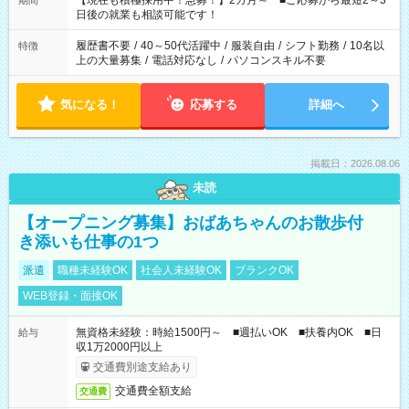
【現在も積極採用中！急募！】2カ月～ ■ご応募から最短2～3
期間
の方へ 今ご覧のお仕事で希望する勤務時間と、もう1つのお仕事
日後の就業も相談可能です！
の勤務時間。 合計で週40時間を超える場合は応募できません。
履歴書不要
/
40～50代活躍中
/
服装自由
/
シフト勤務
/
10名以
特徴
上の大量募集
/
電話対応なし
/
パソコンスキル不要
気になる！
応募する
詳細へ
掲載日：2026.08.06
未読
【オープニング募集】おばあちゃんのお散歩付
き添いも仕事の1つ
派遣
職種未経験OK
社会人未経験OK
ブランクOK
WEB登録・面接OK
無資格未経験：時給1500円～ ■週払いOK ■扶養内OK ■日
給与
収1万2000円以上
交通費別途支給あり
交通費全額支給
交通費