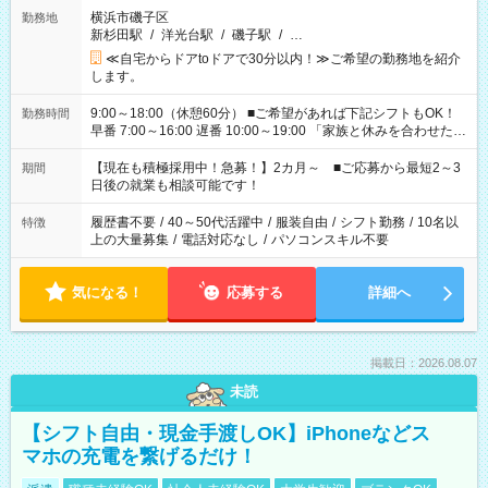
横浜市磯子区
勤務地
新杉田駅
/
洋光台駅
/
磯子駅
/
…
≪自宅からドアtoドアで30分以内！≫ご希望の勤務地を紹介
します。
9:00～18:00（休憩60分） ■ご希望があれば下記シフトもOK！
勤務時間
早番 7:00～16:00 遅番 10:00～19:00 「家族と休みを合わせた
い」 「余裕を持って夕飯の準備がしたい」 「できれば残業はし
たくない」 など、ご希望を教えてくださいね。 ※Wワーク希望
【現在も積極採用中！急募！】2カ月～ ■ご応募から最短2～3
期間
の方へ 今ご覧のお仕事で希望する勤務時間と、もう1つのお仕事
日後の就業も相談可能です！
の勤務時間。 合計で週40時間を超える場合は応募できません。
履歴書不要
/
40～50代活躍中
/
服装自由
/
シフト勤務
/
10名以
特徴
上の大量募集
/
電話対応なし
/
パソコンスキル不要
気になる！
応募する
詳細へ
掲載日：2026.08.07
未読
【シフト自由・現金手渡しOK】iPhoneなどス
マホの充電を繋げるだけ！