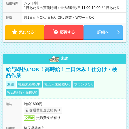
シフト制
勤務時間
1日あたりの実働時間：最大5時間/日 11:00-19:00 └1日あたりの
実働時間：1-5時間 └上記の時間帯内であれば、いつでも勤務可
能！ └平日・土曜日の中で、お好きな曜日でご勤務いただけま
週1日からOK / 日払いOK / 副業・WワークOK
特徴
す！ 【シフト例】 ・11:00～14:00 ・16:30～19:00 ・13:00～
18:00 などのように、自由な働き方が可能なお仕事です！
気になる！
応募する
詳細へ
未読
給与即払いOK！高時給！土日休み！仕分け・検
品作業
派遣
職種未経験OK
社会人未経験OK
ブランクOK
WEB登録・面接OK
時給1600円
給与
交通費別途支給あり
交通費支給有り
交通費
埼玉県越谷市
勤務地