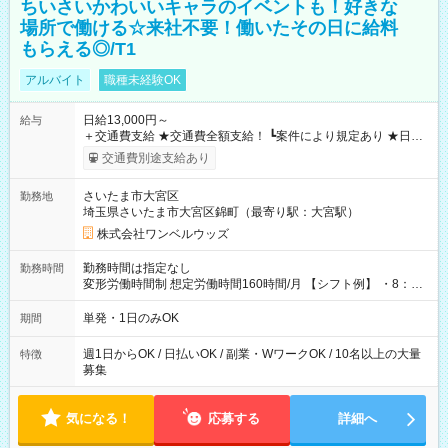
ちいさいかわいいキャラのイベントも！好きな
場所で働ける☆来社不要！働いたその日に給料
もらえる◎/T1
アルバイト
職種未経験OK
日給13,000円～
給与
＋交通費支給 ★交通費全額支給！ ┗案件により規定あり ★日払
いOK！（規定あり） ┗働いたその日に現金GET♪ お仕事後はコ
交通費別途支給あり
ンビニATMから 日払い分を引き落とせます！ 【試用期間】試
用期間なし
さいたま市大宮区
勤務地
埼玉県さいたま市大宮区錦町（最寄り駅：大宮駅）
株式会社ワンベルウッズ
勤務時間は指定なし
勤務時間
変形労働時間制 想定労働時間160時間/月 【シフト例】 ・8：00
～21：00
単発・1日のみOK
期間
週1日からOK / 日払いOK / 副業・WワークOK / 10名以上の大量
特徴
募集
気になる！
応募する
詳細へ