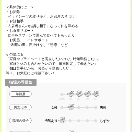
＜具体的には…＞
・お掃除
ベッドシーツの取り換え、お部屋の片づけ
・お話相手
入居者さんのお話し相手になって仲を深める
・お食事サポート
食事をスプーンで運んで食べてもらったり
・お風呂、トイレサポート
ご利用の際に声掛けをして誘導 など
その他にも...
「家庭やプライベートと両立したいので、時短勤務したい」
「家族と休みを合わせたいので、曜日固定して働きたい」
「朝は苦手だから、お昼から勤務したい」
等々、お気軽にご相談下さい！
職場の雰囲気
年齢層
20代
30
40
50
60
男女比率
女性
男性
職場の様子
活気あり
しずか