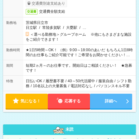
交通費別途支給あり
交通費全額支給
交通費
茨城県日立市
勤務地
日立駅
/
常陸多賀駅
/
大甕駅
/
…
＜選べる勤務地＞グループホーム ※他にもさまざまな施設
をご紹介できます！
★1日5時間～OK！ （例）9:00～18:00のあいだ もちろん1日8時
勤務時間
間のお仕事もご紹介可能です！ご希望をお聞かせください！★
家庭の都合でお休みが必要な場合も遠慮なくご相談ください。
※週最低15時間以上の勤務が必要です
短期2ヵ月～のお仕事です。開始日はご相談ください！ ★急募
期間
です！
日払いOK
/
履歴書不要
/
40～50代活躍中
/
服装自由
/
シフト勤
特徴
務
/
10名以上の大量募集
/
電話対応なし
/
パソコンスキル不要
気になる！
応募する
詳細へ
未読