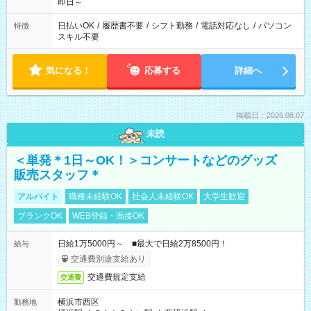
即日～
日払いOK
/
履歴書不要
/
シフト勤務
/
電話対応なし
/
パソコン
特徴
スキル不要
気になる！
応募する
詳細へ
掲載日：2026.08.07
未読
＜単発＊1日～OK！＞コンサートなどのグッズ
販売スタッフ＊
アルバイト
職種未経験OK
社会人未経験OK
大学生歓迎
ブランクOK
WEB登録・面接OK
日給1万5000円～ ■最大で日給2万8500円！
給与
交通費別途支給あり
交通費規定支給
交通費
横浜市西区
勤務地