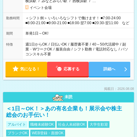
横浜駅
/
みなとみらい駅
/
西横浜駅
/
…
イベント会場
＜シフト例＞ いろいろなシフトで働けます！ ■7:00-24:00
勤務時間
■8:00-21:00 ■9:00-21:00 ■18:00-翌7:00 ■20:30-翌11:00 など
単発1日～OK!
期間
週1日からOK
/
日払いOK
/
履歴書不要
/
40～50代活躍中
/
副
特徴
業・WワークOK
/
服装自由
/
シフト勤務
/
電話対応なし
/
パソ
コンスキル不要
気になる！
応募する
詳細へ
掲載日：2026.08.08
未読
＜1日～OK！＞あの有名企業も！展示会や株主
総会のお手伝い！
アルバイト
職種未経験OK
社会人未経験OK
大学生歓迎
ブランクOK
WEB登録・面接OK