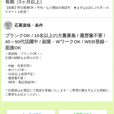
長期（3ヶ月以上）
【急募】即日勤務OK！中旬～など開始日相談可 ★まずはお試し2カ月～の
スタートも歓迎！
応募資格・条件
ブランクOK / 10名以上の大量募集 / 履歴書不要 /
40～50代活躍中 / 副業・WワークOK / WEB登録・
面接OK
＜無資格・ブランクOK！＞
介護の経験をお持ちの方！
・年齢、学歴不問！
・WワークOK！
・10名以上採用予定！
・履歴書不要！
・WEB・電話登録OK！
＊応募後はお電話にて面談を実施いたします！ご希望の働き方などお気軽に
ご要望をお伝えください。