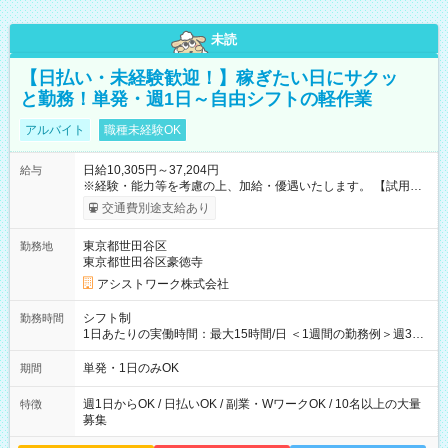
未読
【日払い・未経験歓迎！】稼ぎたい日にサクッ
と勤務！単発・週1日～自由シフトの軽作業
アルバイト
職種未経験OK
日給10,305円～37,204円
給与
※経験・能力等を考慮の上、加給・優遇いたします。 【試用期
間】試用期間なし
交通費別途支給あり
東京都世田谷区
勤務地
東京都世田谷区豪徳寺
アシストワーク株式会社
シフト制
勤務時間
1日あたりの実働時間：最大15時間/日 ＜1週間の勤務例＞週3回
勤務 勤務：月・水・金 休み：火・木・土・日 好きな時にお仕事
可能です！ ※1日あたりの最大実働時間は日勤、夜勤共に勤務し
単発・1日のみOK
期間
た時間になります。
週1日からOK / 日払いOK / 副業・WワークOK / 10名以上の大量
特徴
募集