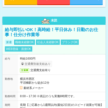
未読
給与即払いOK！高時給！平日休み！日勤のお仕
事！仕分け作業等
派遣
職種未経験OK
社会人未経験OK
ブランクOK
WEB登録・面接OK
時給1600円
給与
交通費別途支給あり
交通費支給有り
交通費
横浜市西区
勤務地
平沼橋駅から徒歩12分
素材系メーカー
8:00～17:30 ※表記のうち実働8時間です。
勤務時間
長期【ご応募から1週間以内(最短2日目)のスピード就業が可能】
期間