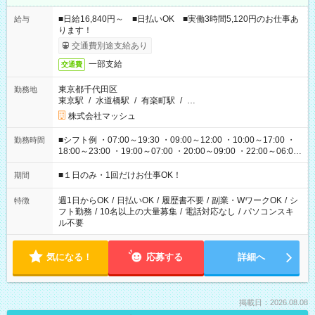
■日給16,840円～ ■日払いOK ■実働3時間5,120円のお仕事あ
給与
ります！
交通費別途支給あり
一部支給
交通費
東京都千代田区
勤務地
東京駅
/
水道橋駅
/
有楽町駅
/
…
株式会社マッシュ
■シフト例 ・07:00～19:30 ・09:00～12:00 ・10:00～17:00 ・
勤務時間
18:00～23:00 ・19:00～07:00 ・20:00～09:00 ・22:00～06:00
etc ★最短で3時間で5,120円のお仕事から 15時間で2万円近く稼
げるお仕事も！ ご希望のお時間に合わせてご紹介！ ※シフトは
■１日のみ・1回だけお仕事OK！
期間
現場によって異なります。 ※勿論、休憩時間はあるのでご安心
ください！
週1日からOK
/
日払いOK
/
履歴書不要
/
副業・WワークOK
/
シ
特徴
フト勤務
/
10名以上の大量募集
/
電話対応なし
/
パソコンスキ
ル不要
気になる！
応募する
詳細へ
掲載日：2026.08.08