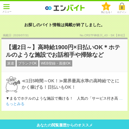
0
メニュー
気になる！
ログイン
お探しのバイト情報は掲載が終了しました。
掲載日 :2026
/
07
/
31
No.CRSTF神奈川_43・SK【本社】
【週2日～】高時給1900円×日払いOK＊ホテ
ルのような施設でお話相手や掃除など
派遣
ブランクOK
WEB登録・面接OK
≪1日5時間～OK！≫業界最高水準の高時給でとに
かく稼げる！日払いもOK！
▼まるでホテルのような施設で働ける！ 人気の「サービス付き高
...
もっとみる
あなたの閲覧履歴からのオススメ