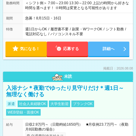
＜シフト例＞ 7:00～23:00 13:30～22:00 上記の時間から好きな
勤務時間
時間を選べます！ ※時間は変更となる可能性があります
急募！8月15日・16日
期間
週1日からOK
/
履歴書不要
/
副業・WワークOK
/
シフト勤務
/
特徴
電話対応なし
/
パソコンスキル不要
気になる！
応募する
詳細へ
掲載日：2026.08.08
未読
入浴ナシ＊夜勤でゆったり見守りだけ＊週1日～
無理なく働ける
派遣
社会人未経験OK
大学生歓迎
ブランクOK
WEB登録・面接OK
日収2.9万円～（日勤時給1650円） ■月収例23.7万円～（夜勤
給与
月8回勤務の場合）