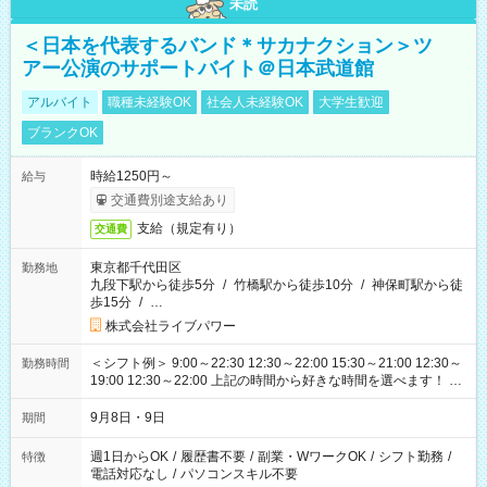
未読
＜日本を代表するバンド＊サカナクション＞ツ
アー公演のサポートバイト＠日本武道館
アルバイト
職種未経験OK
社会人未経験OK
大学生歓迎
ブランクOK
時給1250円～
給与
交通費別途支給あり
支給（規定有り）
交通費
東京都千代田区
勤務地
九段下駅から徒歩5分
/
竹橋駅から徒歩10分
/
神保町駅から徒
歩15分
/
…
株式会社ライブパワー
＜シフト例＞ 9:00～22:30 12:30～22:00 15:30～21:00 12:30～
勤務時間
19:00 12:30～22:00 上記の時間から好きな時間を選べます！ ※
時間は変更となる可能性があります
9月8日・9日
期間
週1日からOK
/
履歴書不要
/
副業・WワークOK
/
シフト勤務
/
特徴
電話対応なし
/
パソコンスキル不要