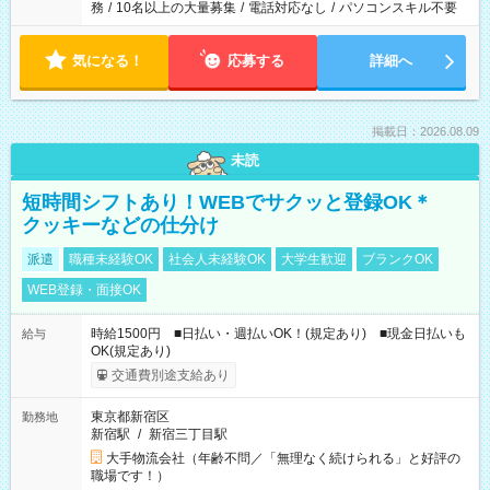
務
/
10名以上の大量募集
/
電話対応なし
/
パソコンスキル不要
気になる！
応募する
詳細へ
掲載日：2026.08.09
未読
短時間シフトあり！WEBでサクッと登録OK＊
クッキーなどの仕分け
派遣
職種未経験OK
社会人未経験OK
大学生歓迎
ブランクOK
WEB登録・面接OK
時給1500円 ■日払い・週払いOK！(規定あり) ■現金日払いも
給与
OK(規定あり)
交通費別途支給あり
東京都新宿区
勤務地
新宿駅
/
新宿三丁目駅
大手物流会社（年齢不問／「無理なく続けられる」と好評の
職場です！）