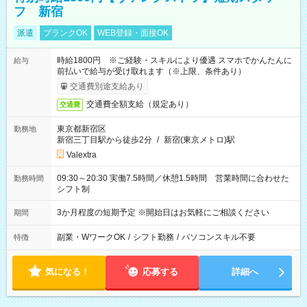
フ 新宿
派遣
ブランクOK
WEB登録・面接OK
時給1800円 ※ご経験・スキルにより優遇 スマホでかんたんに
給与
前払いで給与が受け取れます（※上限、条件あり）
交通費別途支給あり
交通費全額支給（規定あり）
交通費
東京都新宿区
勤務地
新宿三丁目駅から徒歩2分
/
新宿(東京メトロ)駅
Valextra
09:30～20:30 実働7.5時間／休憩1.5時間 営業時間に合わせた
勤務時間
シフト制
3か月程度の短期予定 ※開始日はお気軽にご相談ください
期間
副業・WワークOK
/
シフト勤務
/
パソコンスキル不要
特徴
気になる！
応募する
詳細へ