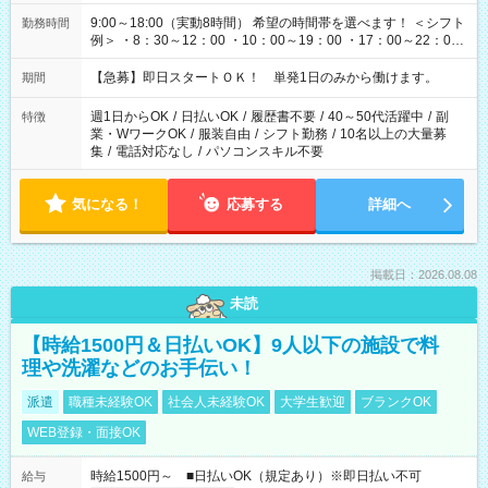
9:00～18:00（実動8時間） 希望の時間帯を選べます！ ＜シフト
勤務時間
例＞ ・8：30～12：00 ・10：00～19：00 ・17：00～22：00
・13：00～22：00 ・22：00～翌6：00 など
【急募】即日スタートＯＫ！ 単発1日のみから働けます。
期間
週1日からOK
/
日払いOK
/
履歴書不要
/
40～50代活躍中
/
副
特徴
業・WワークOK
/
服装自由
/
シフト勤務
/
10名以上の大量募
集
/
電話対応なし
/
パソコンスキル不要
気になる！
応募する
詳細へ
掲載日：2026.08.08
未読
【時給1500円＆日払いOK】9人以下の施設で料
理や洗濯などのお手伝い！
派遣
職種未経験OK
社会人未経験OK
大学生歓迎
ブランクOK
WEB登録・面接OK
時給1500円～ ■日払いOK（規定あり）※即日払い不可
給与