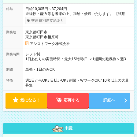
日給10,305円～37,204円
給与
※経験・能力等を考慮の上、加給・優遇いたします。 【試用期
間】試用期間なし
交通費別途支給あり
東京都町田市
勤務地
東京都町田市相原町
アシストワーク株式会社
シフト制
勤務時間
1日あたりの実働時間：最大15時間/日 ＜1週間の勤務例＞週3回
勤務 勤務：月・水・金 休み：火・木・土・日 好きな時にお仕事
可能です！ ※1日あたりの最大実働時間は日勤、夜勤共に勤務し
単発・1日のみOK
期間
た時間になります。
週1日からOK / 日払いOK / 副業・WワークOK / 10名以上の大量
特徴
募集
気になる！
応募する
詳細へ
未読