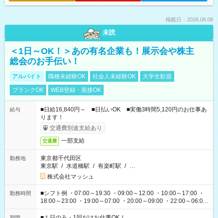
掲載日：2026.08.08
未読
＜1日～OK！＞あの有名企業も！展示会や株主
総会のお手伝い！
アルバイト
職種未経験OK
社会人未経験OK
大学生歓迎
ブランクOK
WEB登録・面接OK
■日給16,840円～ ■日払いOK ■実働3時間5,120円のお仕事あ
給与
ります！
交通費別途支給あり
一部支給
交通費
東京都千代田区
勤務地
東京駅
/
水道橋駅
/
有楽町駅
/
…
株式会社マッシュ
■シフト例 ・07:00～19:30 ・09:00～12:00 ・10:00～17:00 ・
勤務時間
18:00～23:00 ・19:00～07:00 ・20:00～09:00 ・22:00～06:00
etc ★最短で3時間で5,120円のお仕事から 15時間で2万円近く稼
げるお仕事も！ ご希望のお時間に合わせてご紹介！ ※シフトは
■１日のみ・1回だけお仕事OK！
期間