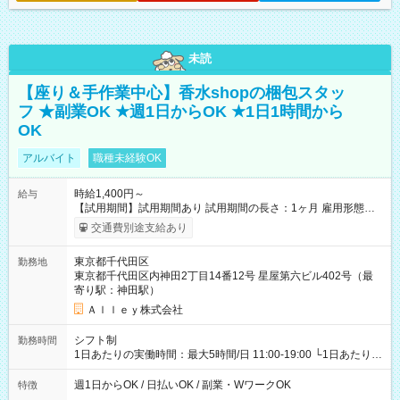
未読
【座り＆手作業中心】香水shopの梱包スタッ
フ ★副業OK ★週1日からOK ★1日1時間から
OK
アルバイト
職種未経験OK
時給1,400円～
給与
【試用期間】試用期間あり 試用期間の長さ：1ヶ月 雇用形態、
給与は本採用時と同じです。
交通費別途支給あり
東京都千代田区
勤務地
東京都千代田区内神田2丁目14番12号 星屋第六ビル402号（最
寄り駅：神田駅）
Ａｌｌｅｙ株式会社
シフト制
勤務時間
1日あたりの実働時間：最大5時間/日 11:00-19:00 └1日あたりの
実働時間：1-5時間 └上記の時間帯内であれば、いつでも勤務可
能！ └平日・土曜日の中で、お好きな曜日でご勤務いただけま
週1日からOK / 日払いOK / 副業・WワークOK
特徴
す！ 【シフト例】 ・11:00～14:00 ・16:30～19:00 ・13:00～