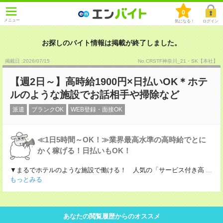
0
メニュー
気になる！
ログイン
お探しのバイト情報は掲載が終了しました。
掲載日 :2026
/
07
/
15
No.CRSTF神奈川_21・SK【本社】
【週2日～】高時給1900円×日払いOK＊ホテ
ルのような施設でお話相手や掃除など
派遣
ブランクOK
WEB登録・面接OK
≪1日5時間～OK！≫業界最高水準の高時給でとに
かく稼げる！日払いもOK！
▼まるでホテルのような施設で働ける！ 人気の「サービス付き高
...
もっとみる
あなたの閲覧履歴からのオススメ