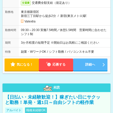
交通費全額支給（規定あり）
交通費
東京都新宿区
勤務地
新宿三丁目駅から徒歩2分
/
新宿(東京メトロ)駅
Valextra
09:30～20:30 実働7.5時間／休憩1.5時間 営業時間に合わせた
勤務時間
シフト制
3か月程度の短期予定 ※開始日はお気軽にご相談ください
期間
副業・WワークOK
/
シフト勤務
/
パソコンスキル不要
特徴
気になる！
応募する
詳細へ
未読
【日払い・未経験歓迎！】稼ぎたい日にサクッ
と勤務！単発・週1日～自由シフトの軽作業
アルバイト
職種未経験OK