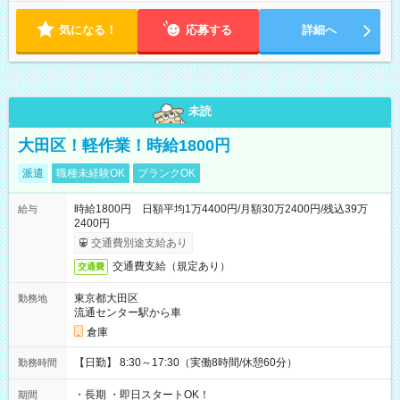
18:00 などのように、自由な働き方が可能なお仕事です！
気になる！
応募する
詳細へ
未読
大田区！軽作業！時給1800円
派遣
職種未経験OK
ブランクOK
時給1800円 日額平均1万4400円/月額30万2400円/残込39万
給与
2400円
交通費別途支給あり
交通費支給（規定あり）
交通費
東京都大田区
勤務地
流通センター駅から車
倉庫
【日勤】 8:30～17:30（実働8時間/休憩60分）
勤務時間
・長期 ・即日スタートOK！
期間