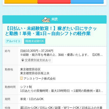
未読
【日払い・未経験歓迎！】稼ぎたい日にサクッ
と勤務！単発・週1日～自由シフトの軽作業
アルバイト
職種未経験OK
日給10,305円～37,204円
給与
※経験・能力等を考慮の上、加給・優遇いたします。 【試用期
間】試用期間なし
交通費別途支給あり
東京都世田谷区
勤務地
東京都世田谷区桜上水
アシストワーク株式会社
シフト制
勤務時間
1日あたりの実働時間：最大15時間/日 ＜1週間の勤務例＞週3回
勤務 勤務：月・水・金 休み：火・木・土・日 好きな時にお仕事
可能です！ ※1日あたりの最大実働時間は日勤、夜勤共に勤務し
単発・1日のみOK
期間
た時間になります。
週1日からOK / 日払いOK / 副業・WワークOK / 10名以上の大量
特徴