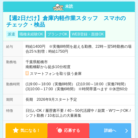
未読
【週2日だけ】倉庫内軽作業スタッフ スマホの
チェック・検品
派遣
職種未経験OK
ブランクOK
WEB登録・面接OK
時給1400円 ※実働8時間を超える勤務、22時～翌5時勤務の場
給与
合25％割増：時給1750円
千葉県船橋市
勤務地
南船橋駅から徒歩10分程度
スマートフォンを取り扱う倉庫
(1)9:00～18:00（実働8時間） (2)10:00～18:00（実働7時間）
勤務時間
(3)10:00～17:00（実働6時間） ※時間帯選べます ※休憩60分
長期 2026年9月スタート予定
期間
日払いOK
/
履歴書不要
/
40～50代活躍中
/
副業・WワークOK
/
特徴
シフト勤務
/
10名以上の大量募集
気になる！
応募する
詳細へ