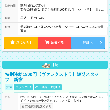
勤務時間は指定なし
勤務時間
変形労働時間制 想定労働時間160時間/月 【シフト例】 ・8：00
～21：00
単発・1日のみOK
期間
週1日からOK / 日払いOK / 副業・WワークOK / 10名以上の大量
特徴
募集
気になる！
応募する
詳細へ
未読
特別時給1800円【ヴァレクストラ】短期スタッ
フ 新宿
派遣
ブランクOK
WEB登録・面接OK
時給1800円 ※ご経験・スキルにより優遇 スマホでかんたんに
給与
前払いで給与が受け取れます（※上限、条件あり）
交通費別途支給あり