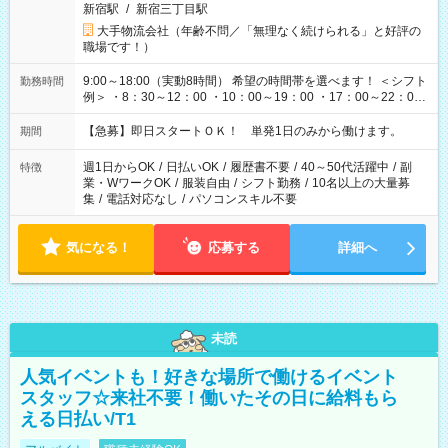
新宿駅
/
新宿三丁目駅
大手物流会社（年齢不問／「無理なく続けられる」と好評の
職場です！）
9:00～18:00（実動8時間） 希望の時間帯を選べます！ ＜シフト
勤務時間
例＞ ・8：30～12：00 ・10：00～19：00 ・17：00～22：00
・13：00～22：00 ・22：00～翌6：00 など
【急募】即日スタートＯＫ！ 単発1日のみから働けます。
期間
週1日からOK
/
日払いOK
/
履歴書不要
/
40～50代活躍中
/
副
特徴
業・WワークOK
/
服装自由
/
シフト勤務
/
10名以上の大量募
集
/
電話対応なし
/
パソコンスキル不要
気になる！
応募する
詳細へ
未読
人気イベントも！好きな場所で働けるイベント
スタッフ☆来社不要！働いたその日に給料もら
える日払い/T1