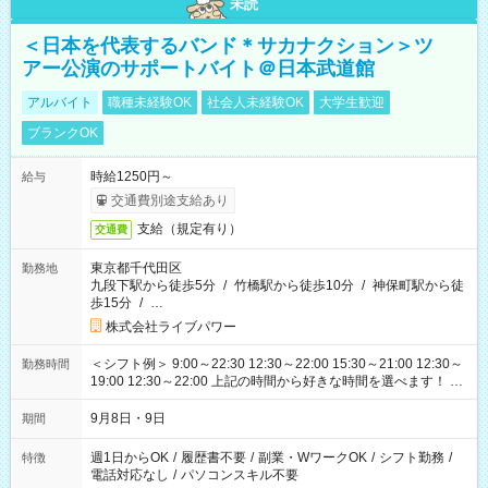
未読
＜日本を代表するバンド＊サカナクション＞ツ
アー公演のサポートバイト＠日本武道館
アルバイト
職種未経験OK
社会人未経験OK
大学生歓迎
ブランクOK
時給1250円～
給与
交通費別途支給あり
支給（規定有り）
交通費
東京都千代田区
勤務地
九段下駅から徒歩5分
/
竹橋駅から徒歩10分
/
神保町駅から徒
歩15分
/
…
株式会社ライブパワー
＜シフト例＞ 9:00～22:30 12:30～22:00 15:30～21:00 12:30～
勤務時間
19:00 12:30～22:00 上記の時間から好きな時間を選べます！ ※
時間は変更となる可能性があります
9月8日・9日
期間
週1日からOK
/
履歴書不要
/
副業・WワークOK
/
シフト勤務
/
特徴
電話対応なし
/
パソコンスキル不要