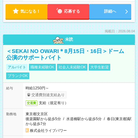
気になる！
応募する
詳細へ
掲載日：2026.08.04
未読
＜SEKAI NO OWARI＊8月15日・16日＞ドーム
公演のサポートバイト
アルバイト
職種未経験OK
社会人未経験OK
大学生歓迎
ブランクOK
時給1250円～
給与
交通費別途支給あり
支給（規定有り）
交通費
東京都文京区
勤務地
後楽園駅から徒歩5分
/
水道橋駅から徒歩5分
/
春日(東京都)駅
から徒歩7分
株式会社ライブパワー