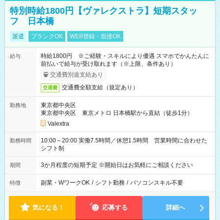
特別時給1800円【ヴァレクストラ】短期スタッ
フ 日本橋
派遣
ブランクOK
WEB登録・面接OK
時給1800円 ※ご経験・スキルにより優遇 スマホでかんたんに
給与
前払いで給与が受け取れます（※上限、条件あり）
交通費別途支給あり
交通費全額支給（規定あり）
交通費
東京都中央区
勤務地
東京都中央区 東京メトロ 日本橋駅から直結（徒歩1分）
Valextra
10:00～20:00 実働7.5時間／休憩1.5時間 営業時間に合わせた
勤務時間
シフト制
3か月程度の短期予定 ※開始日はお気軽にご相談ください
期間
副業・WワークOK
/
シフト勤務
/
パソコンスキル不要
特徴
気になる！
応募する
詳細へ