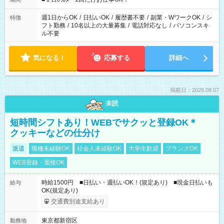
現場によって異なります。 ※勿論、休憩時間はあるのでご安心
ください！
週1日からOK
/
日払いOK
/
履歴書不要
/
副業・WワークOK
/
シ
特徴
フト勤務
/
10名以上の大量募集
/
電話対応なし
/
パソコンスキ
ル不要
気になる！
応募する
詳細へ
掲載日：2026.08.07
未読
短時間シフトあり！WEBでサクッと登録OK＊
クッキーなどの仕分け
派遣
職種未経験OK
社会人未経験OK
大学生歓迎
ブランクOK
WEB登録・面接OK
時給1500円 ■日払い・週払いOK！(規定あり) ■現金日払いも
給与
OK(規定あり)
交通費別途支給あり
東京都新宿区
勤務地