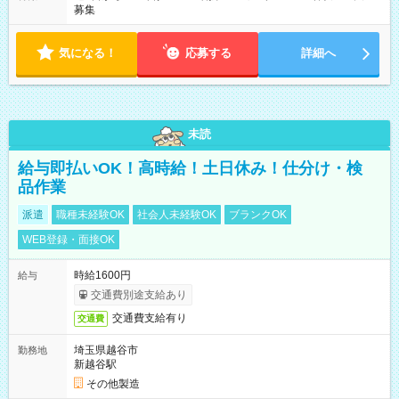
募集
気になる！
応募する
詳細へ
未読
給与即払いOK！高時給！土日休み！仕分け・検
品作業
派遣
職種未経験OK
社会人未経験OK
ブランクOK
WEB登録・面接OK
時給1600円
給与
交通費別途支給あり
交通費支給有り
交通費
埼玉県越谷市
勤務地
新越谷駅
その他製造