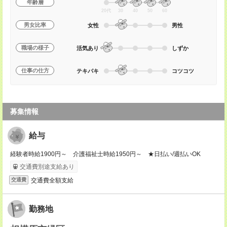
年齢層
20代
30
40
50
60
男女比率
女性
男性
職場の様子
活気あり
しずか
仕事の仕方
テキパキ
コツコツ
募集情報
給与
経験者時給1900円～ 介護福祉士時給1950円～ ★日払い/週払いOK
交通費別途支給あり
交通費全額支給
交通費
勤務地