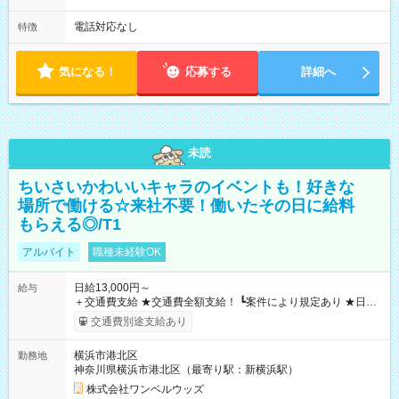
電話対応なし
特徴
気になる！
応募する
詳細へ
未読
ちいさいかわいいキャラのイベントも！好きな
場所で働ける☆来社不要！働いたその日に給料
もらえる◎/T1
アルバイト
職種未経験OK
日給13,000円～
給与
＋交通費支給 ★交通費全額支給！ ┗案件により規定あり ★日払
いOK！（規定あり） ┗働いたその日に現金GET♪ お仕事後はコ
交通費別途支給あり
ンビニATMから 日払い分を引き落とせます！ 【試用期間】試
用期間なし
横浜市港北区
勤務地
神奈川県横浜市港北区（最寄り駅：新横浜駅）
株式会社ワンベルウッズ