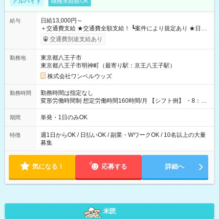
アルバイト
職種未経験OK
日給13,000円～
給与
＋交通費支給 ★交通費全額支給！ ┗案件により規定あり ★日払
いOK！（規定あり） ┗働いたその日に現金GET♪ お仕事後はコ
交通費別途支給あり
ンビニATMから 日払い分を引き落とせます！ 【試用期間】試
用期間なし
東京都八王子市
勤務地
東京都八王子市明神町（最寄り駅：京王八王子駅）
株式会社ワンベルウッズ
勤務時間は指定なし
勤務時間
変形労働時間制 想定労働時間160時間/月 【シフト例】 ・8：00
～21：00
単発・1日のみOK
期間
週1日からOK / 日払いOK / 副業・WワークOK / 10名以上の大量
特徴
募集
気になる！
応募する
詳細へ
未読