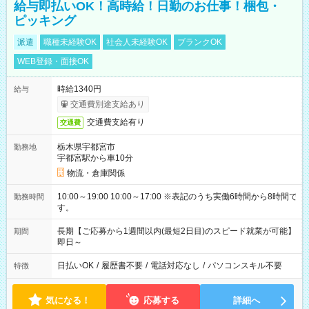
給与即払いOK！高時給！日勤のお仕事！梱包・
ピッキング
派遣
職種未経験OK
社会人未経験OK
ブランクOK
WEB登録・面接OK
時給1340円
給与
交通費別途支給あり
交通費支給有り
交通費
栃木県宇都宮市
勤務地
宇都宮駅から車10分
物流・倉庫関係
10:00～19:00 10:00～17:00 ※表記のうち実働6時間から8時間で
勤務時間
す。
長期【ご応募から1週間以内(最短2日目)のスピード就業が可能】
期間
即日～
日払いOK
/
履歴書不要
/
電話対応なし
/
パソコンスキル不要
特徴
気になる！
応募する
詳細へ