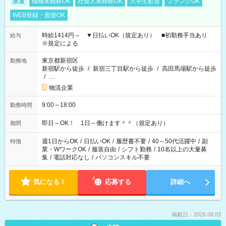
派遣
職種未経験OK
社会人未経験OK
大学生歓迎
ブランクOK
WEB登録・面接OK
時給1414円～ ▼日払いOK（規定あり） ■初勤務手当あり
給与
※規定による
東京都新宿区
勤務地
新宿駅から徒歩
/
新宿三丁目駅から徒歩
/
高田馬場駅から徒歩
/
…
物流企業
9:00～18:00
勤務時間
即日～OK！ 1日～働けます＾＾（規定あり）
期間
週1日からOK
/
日払いOK
/
履歴書不要
/
40～50代活躍中
/
副
特徴
業・WワークOK
/
服装自由
/
シフト勤務
/
10名以上の大量募
集
/
電話対応なし
/
パソコンスキル不要
気になる！
応募する
詳細へ
掲載日：2026.08.03