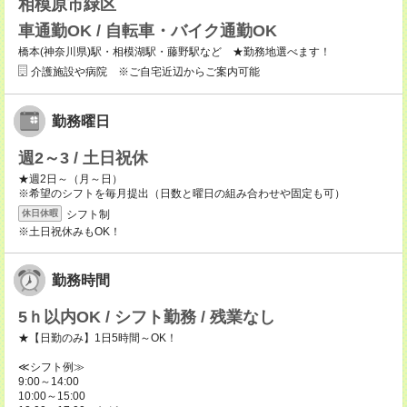
相模原市緑区
車通勤OK / 自転車・バイク通勤OK
橋本(神奈川県)駅・相模湖駅・藤野駅など ★勤務地選べます！
介護施設や病院 ※ご自宅近辺からご案内可能
勤務曜日
週2～3 / 土日祝休
★週2日～（月～日）
※希望のシフトを毎月提出（日数と曜日の組み合わせや固定も可）
シフト制
休日休暇
※土日祝休みもOK！
勤務時間
5ｈ以内OK / シフト勤務 / 残業なし
★【日勤のみ】1日5時間～OK！
≪シフト例≫
9:00～14:00
10:00～15:00