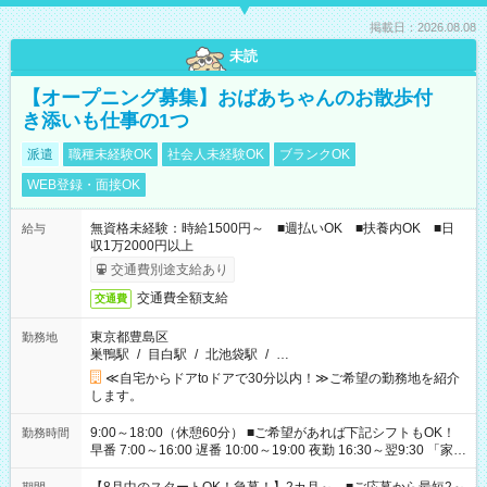
掲載日：2026.08.08
未読
【オープニング募集】おばあちゃんのお散歩付
き添いも仕事の1つ
派遣
職種未経験OK
社会人未経験OK
ブランクOK
WEB登録・面接OK
無資格未経験：時給1500円～ ■週払いOK ■扶養内OK ■日
給与
収1万2000円以上
交通費別途支給あり
交通費全額支給
交通費
東京都豊島区
勤務地
巣鴨駅
/
目白駅
/
北池袋駅
/
…
≪自宅からドアtoドアで30分以内！≫ご希望の勤務地を紹介
します。
9:00～18:00（休憩60分） ■ご希望があれば下記シフトもOK！
勤務時間
早番 7:00～16:00 遅番 10:00～19:00 夜勤 16:30～翌9:30 「家族
と休みを合わせたい」 「余裕を持って夕飯の準備がしたい」
「できれば残業はしたくない」 など、ご希望を教えてください