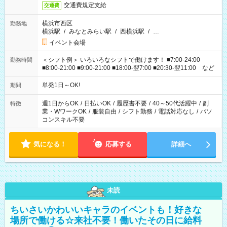
交通費規定支給
交通費
横浜市西区
勤務地
横浜駅
/
みなとみらい駅
/
西横浜駅
/
…
イベント会場
＜シフト例＞ いろいろなシフトで働けます！ ■7:00-24:00
勤務時間
■8:00-21:00 ■9:00-21:00 ■18:00-翌7:00 ■20:30-翌11:00 など
単発1日～OK!
期間
週1日からOK
/
日払いOK
/
履歴書不要
/
40～50代活躍中
/
副
特徴
業・WワークOK
/
服装自由
/
シフト勤務
/
電話対応なし
/
パソ
コンスキル不要
気になる！
応募する
詳細へ
未読
ちいさいかわいいキャラのイベントも！好きな
場所で働ける☆来社不要！働いたその日に給料