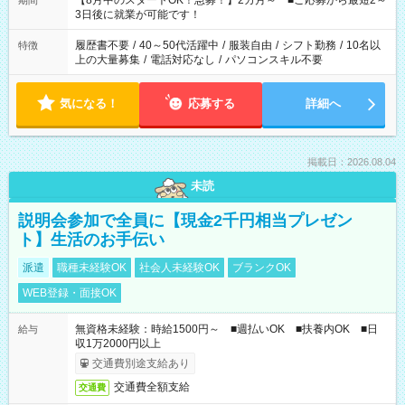
【8月中のスタートOK！急募！】2カ月～ ■ご応募から最短2～
期間
ね。 ※Wワーク希望の方へ 今ご覧のお仕事で希望する勤務時間
3日後に就業が可能です！
と、もう1つのお仕事の勤務時間。 合計で週40時間を超える場
合は応募できません。
履歴書不要
/
40～50代活躍中
/
服装自由
/
シフト勤務
/
10名以
特徴
上の大量募集
/
電話対応なし
/
パソコンスキル不要
気になる！
応募する
詳細へ
掲載日：2026.08.04
未読
説明会参加で全員に【現金2千円相当プレゼン
ト】生活のお手伝い
派遣
職種未経験OK
社会人未経験OK
ブランクOK
WEB登録・面接OK
無資格未経験：時給1500円～ ■週払いOK ■扶養内OK ■日
給与
収1万2000円以上
交通費別途支給あり
交通費全額支給
交通費