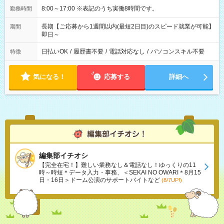
8:00～17:00 ※表記のうち実働8時間です。
勤務時間
長期【ご応募から1週間以内(最短2日目)のスピード就業が可能】
期間
即日～
日払いOK
/
履歴書不要
/
電話対応なし
/
パソコンスキル不要
特徴
気になる！
応募する
詳細へ
編集部イチオシ
【完全在宅！】難しい業務なし＆電話なし！ゆっくりの11
時～時短＊データ入力・事務、＜SEKAI NO OWARI＊8月15
日・16日＞ドーム公演のサポートバイトなど
(8/7UP!)