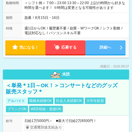
＜シフト例＞ 7:00～23:00 13:30～22:00 上記の時間から好きな
勤務時間
時間を選べます！ ※時間は変更となる可能性があります
急募！8月15日・16日
期間
週1日からOK
/
履歴書不要
/
副業・WワークOK
/
シフト勤務
/
特徴
電話対応なし
/
パソコンスキル不要
気になる！
応募する
詳細へ
掲載日：2026.08.07
未読
＜単発＊1日～OK！＞コンサートなどのグッズ
販売スタッフ＊
アルバイト
職種未経験OK
社会人未経験OK
大学生歓迎
ブランクOK
WEB登録・面接OK
日給1万5000円～ ■最大で日給2万8500円！
給与
交通費別途支給あり