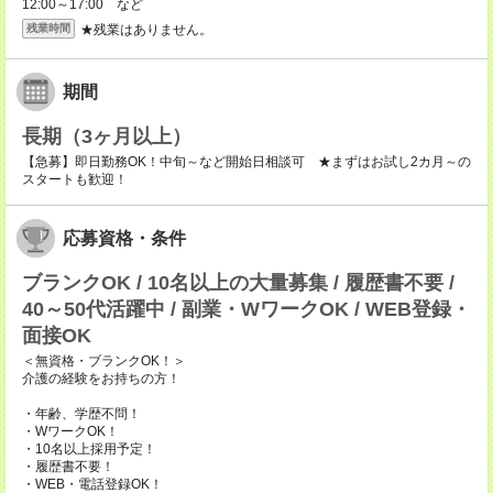
12:00～17:00 など
★残業はありません。
残業時間
期間
長期（3ヶ月以上）
【急募】即日勤務OK！中旬～など開始日相談可 ★まずはお試し2カ月～の
スタートも歓迎！
応募資格・条件
ブランクOK / 10名以上の大量募集 / 履歴書不要 /
40～50代活躍中 / 副業・WワークOK / WEB登録・
面接OK
＜無資格・ブランクOK！＞
介護の経験をお持ちの方！
・年齢、学歴不問！
・WワークOK！
・10名以上採用予定！
・履歴書不要！
・WEB・電話登録OK！