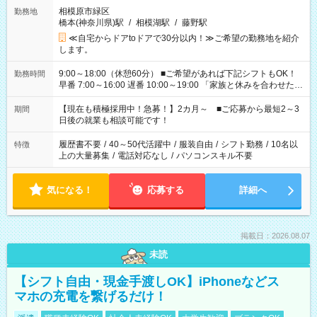
相模原市緑区
勤務地
橋本(神奈川県)駅
/
相模湖駅
/
藤野駅
≪自宅からドアtoドアで30分以内！≫ご希望の勤務地を紹介
します。
9:00～18:00（休憩60分） ■ご希望があれば下記シフトもOK！
勤務時間
早番 7:00～16:00 遅番 10:00～19:00 「家族と休みを合わせた
い」 「余裕を持って夕飯の準備がしたい」 「できれば残業はし
たくない」 など、ご希望を教えてくださいね。 ※Wワーク希望
【現在も積極採用中！急募！】2カ月～ ■ご応募から最短2～3
期間
の方へ 今ご覧のお仕事で希望する勤務時間と、もう1つのお仕事
日後の就業も相談可能です！
の勤務時間。 合計で週40時間を超える場合は応募できません。
履歴書不要
/
40～50代活躍中
/
服装自由
/
シフト勤務
/
10名以
特徴
上の大量募集
/
電話対応なし
/
パソコンスキル不要
気になる！
応募する
詳細へ
掲載日：2026.08.07
未読
【シフト自由・現金手渡しOK】iPhoneなどス
マホの充電を繋げるだけ！