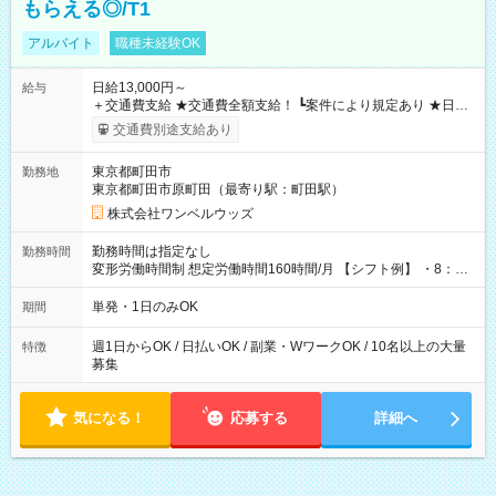
もらえる◎/T1
アルバイト
職種未経験OK
日給13,000円～
給与
＋交通費支給 ★交通費全額支給！ ┗案件により規定あり ★日払
いOK！（規定あり） ┗働いたその日に現金GET♪ お仕事後はコ
交通費別途支給あり
ンビニATMから 日払い分を引き落とせます！ 【試用期間】試
用期間なし
東京都町田市
勤務地
東京都町田市原町田（最寄り駅：町田駅）
株式会社ワンベルウッズ
勤務時間は指定なし
勤務時間
変形労働時間制 想定労働時間160時間/月 【シフト例】 ・8：00
～21：00
単発・1日のみOK
期間
週1日からOK / 日払いOK / 副業・WワークOK / 10名以上の大量
特徴
募集
気になる！
応募する
詳細へ