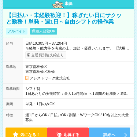
未読
【日払い・未経験歓迎！】稼ぎたい日にサクッ
と勤務！単発・週1日～自由シフトの軽作業
アルバイト
職種未経験OK
日給10,305円～37,204円
給与
※経験・能力等を考慮の上、加給・優遇いたします。 【試用期
間】試用期間なし
交通費別途支給あり
東京都板橋区
勤務地
東京都板橋区板橋
アシストワーク株式会社
シフト制
勤務時間
1日あたりの実働時間：最大15時間/日 ＜1週間の勤務例＞週3回
勤務 勤務：月・水・金 休み：火・木・土・日 好きな時にお仕事
可能です！ ※1日あたりの最大実働時間は日勤、夜勤共に勤務し
単発・1日のみOK
期間
た時間になります。
週1日からOK / 日払いOK / 副業・WワークOK / 10名以上の大量
特徴
募集
気になる！
応募する
詳細へ