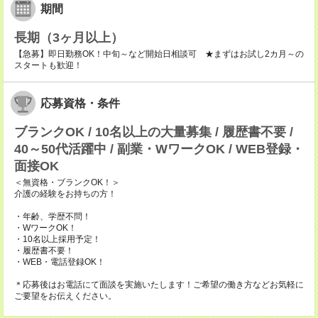
期間
長期（3ヶ月以上）
【急募】即日勤務OK！中旬～など開始日相談可 ★まずはお試し2カ月～の
スタートも歓迎！
応募資格・条件
ブランクOK / 10名以上の大量募集 / 履歴書不要 /
40～50代活躍中 / 副業・WワークOK / WEB登録・
面接OK
＜無資格・ブランクOK！＞
介護の経験をお持ちの方！
・年齢、学歴不問！
・WワークOK！
・10名以上採用予定！
・履歴書不要！
・WEB・電話登録OK！
＊応募後はお電話にて面談を実施いたします！ご希望の働き方などお気軽に
ご要望をお伝えください。