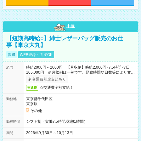
未読
【短期高時給○】紳士レザーバッグ販売のお仕
事【東京大丸】
派遣
WEB登録・面接OK
時給2000円～2000円 【月収例】時給2,000円×7.5時間×7日＝
給与
105,000円 ※月収例は一例です。勤務時間や日数等により変動
いたします。
交通費別途支給あり
☆交通費全額支給！
交通費
東京都千代田区
勤務地
東京駅
その他
シフト制（実働7.5時間/休憩1時間）
勤務時間
2026年9月30日～10月13日
期間