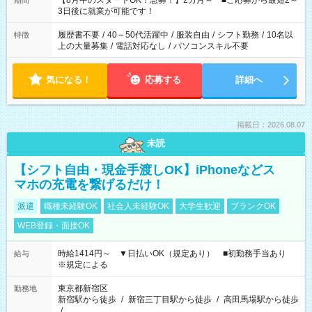
【8月中のスタートOK！急募！】2カ月～ ■ご応募から最短2～
期間
ね。 ※Wワーク希望の方へ 今ご覧のお仕事で希望する勤務時間
3日後に就業が可能です！
と、もう1つのお仕事の勤務時間。 合計で週40時間を超える場
合は応募できません。
履歴書不要
/
40～50代活躍中
/
服装自由
/
シフト勤務
/
10名以
特徴
上の大量募集
/
電話対応なし
/
パソコンスキル不要
気になる！
応募する
詳細へ
掲載日：2026.08.07
未読
【シフト自由・現金手渡しOK】iPhoneなどス
マホの充電を繋げるだけ！
派遣
職種未経験OK
社会人未経験OK
大学生歓迎
ブランクOK
WEB登録・面接OK
時給1414円～ ▼日払いOK（規定あり） ■初勤務手当あり
給与
※規定による
東京都新宿区
勤務地
新宿駅から徒歩
/
新宿三丁目駅から徒歩
/
高田馬場駅から徒歩
/
…