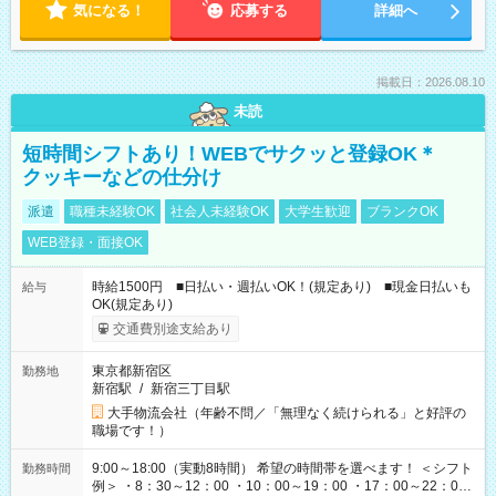
気になる！
応募する
詳細へ
掲載日：2026.08.10
未読
短時間シフトあり！WEBでサクッと登録OK＊
クッキーなどの仕分け
派遣
職種未経験OK
社会人未経験OK
大学生歓迎
ブランクOK
WEB登録・面接OK
時給1500円 ■日払い・週払いOK！(規定あり) ■現金日払いも
給与
OK(規定あり)
交通費別途支給あり
東京都新宿区
勤務地
新宿駅
/
新宿三丁目駅
大手物流会社（年齢不問／「無理なく続けられる」と好評の
職場です！）
9:00～18:00（実動8時間） 希望の時間帯を選べます！ ＜シフト
勤務時間
例＞ ・8：30～12：00 ・10：00～19：00 ・17：00～22：00