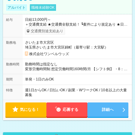
アルバイト
職種未経験OK
日給13,000円～
給与
＋交通費支給 ★交通費全額支給！ ┗案件により規定あり ★日払
いOK！（規定あり） ┗働いたその日に現金GET♪ お仕事後はコ
交通費別途支給あり
ンビニATMから 日払い分を引き落とせます！ 【試用期間】試
用期間なし
さいたま市大宮区
勤務地
埼玉県さいたま市大宮区錦町（最寄り駅：大宮駅）
株式会社ワンベルウッズ
勤務時間は指定なし
勤務時間
変形労働時間制 想定労働時間160時間/月 【シフト例】 ・8：00
～21：00
単発・1日のみOK
期間
週1日からOK / 日払いOK / 副業・WワークOK / 10名以上の大量
特徴
募集
気になる！
応募する
詳細へ