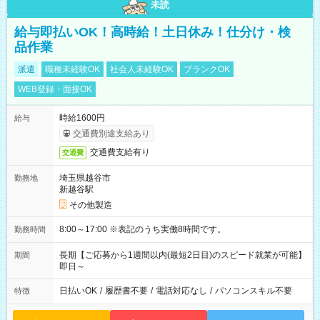
未読
給与即払いOK！高時給！土日休み！仕分け・検
品作業
派遣
職種未経験OK
社会人未経験OK
ブランクOK
WEB登録・面接OK
時給1600円
給与
交通費別途支給あり
交通費支給有り
交通費
埼玉県越谷市
勤務地
新越谷駅
その他製造
8:00～17:00 ※表記のうち実働8時間です。
勤務時間
長期【ご応募から1週間以内(最短2日目)のスピード就業が可能】
期間
即日～
日払いOK
/
履歴書不要
/
電話対応なし
/
パソコンスキル不要
特徴