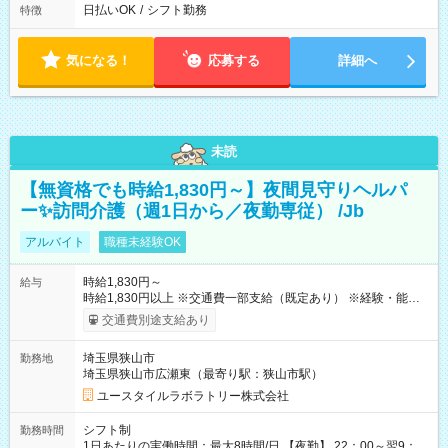
日払いOK
/
シフト勤務
特徴
気になる！
応募する
詳細へ
未読
【無資格でも時給1,830円～】夜間見守りヘルパ
ー✨訪問介護（週1日から／夜勤専従） /Jb
アルバイト
職種未経験OK
時給1,830円～
給与
時給1,830円以上 ※交通費一部支給（既定あり） ※経験・能力を
考慮して決定します 【収入例】 週1回勤務の場合：1,830円×8時
交通費別途支給あり
間×4回=5万8,560円 週3回勤務の場合：1,830円×8時間×12回
=17万5,680円 【試用期間】試用期間あり 試用期間の長さ：2ヶ
埼玉県狭山市
勤務地
月 ※ 雇用形態と給与に、本採用時と異なる部分があります。 雇
埼玉県狭山市広瀬東（最寄り駅：狭山市駅）
用形態：本採用時と同じです。 給与：時給 1,580円以上
ユースタイルラボラトリー株式会社
シフト制
勤務時間
1日あたりの実働時間：最大8時間/日 【夜勤】 22：00～翌9：