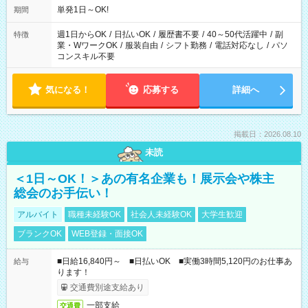
単発1日～OK!
期間
週1日からOK
/
日払いOK
/
履歴書不要
/
40～50代活躍中
/
副
特徴
業・WワークOK
/
服装自由
/
シフト勤務
/
電話対応なし
/
パソ
コンスキル不要
気になる！
応募する
詳細へ
掲載日：2026.08.10
未読
＜1日～OK！＞あの有名企業も！展示会や株主
総会のお手伝い！
アルバイト
職種未経験OK
社会人未経験OK
大学生歓迎
ブランクOK
WEB登録・面接OK
■日給16,840円～ ■日払いOK ■実働3時間5,120円のお仕事あ
給与
ります！
交通費別途支給あり
一部支給
交通費