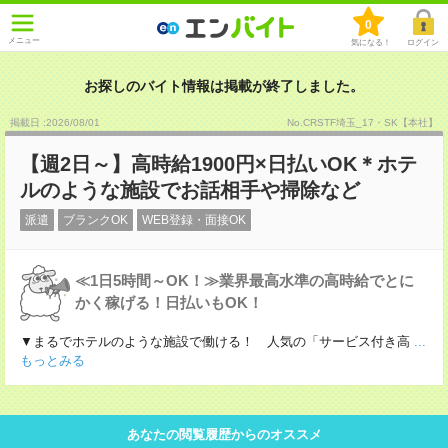
0
メニュー
気になる！
ログイン
お探しのバイト情報は掲載が終了しました。
掲載日 :2026
/
08
/
01
No.CRSTF埼玉_17・SK【本社】
【週2日～】高時給1900円×日払いOK＊ホテ
ルのような施設でお話相手や掃除など
派遣
ブランクOK
WEB登録・面接OK
≪1日5時間～OK！≫業界最高水準の高時給でとに
かく稼げる！日払いもOK！
▼まるでホテルのような施設で働ける！ 人気の「サービス付き高
...
もっとみる
あなたの閲覧履歴からのオススメ