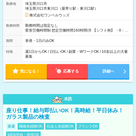
用期間なし
埼玉県川口市
勤務地
埼玉県川口市東川口（最寄り駅：東川口駅）
株式会社ワンベルウッズ
勤務時間は指定なし
勤務時間
変形労働時間制 想定労働時間160時間/月 【シフト例】 ・8：00
～21：00
単発・1日のみOK
期間
週1日からOK / 日払いOK / 副業・WワークOK / 10名以上の大量
特徴
募集
気になる！
応募する
詳細へ
未読
座り仕事！給与即払いOK！高時給！平日休み！
ガラス製品の検査
派遣
職種未経験OK
社会人未経験OK
ブランクOK
WEB登録・面接OK