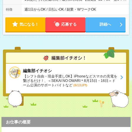
00 ※週1日～OK ／ 夜勤専従 ＊＊ 勤務時間例 ＊＊ ■22時か
ら翌7時 ■23時から翌8時 ■24時から翌9時 など ※上記の時間
週1日からOK / 日払いOK / 副業・WワークOK
特徴
内で8時間勤務（休憩1時間）ご利用者様により、時間は異なり
ます。 ※曜日固定（毎週同じ曜日での勤務となります）
気になる！
応募する
詳細へ
編集部イチオシ
【シフト自由・現金手渡しOK】iPhoneなどスマホの充電を
繋げるだけ！、＜SEKAI NO OWARI＊8月15日・16日＞ド
ーム公演のサポートバイトなど
(8/10UP!)
お仕事の概要