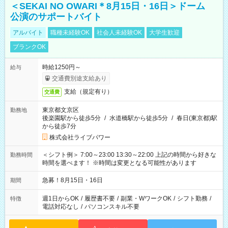
＜SEKAI NO OWARI＊8月15日・16日＞ドーム
公演のサポートバイト
アルバイト
職種未経験OK
社会人未経験OK
大学生歓迎
ブランクOK
時給1250円～
給与
交通費別途支給あり
支給（規定有り）
交通費
東京都文京区
勤務地
後楽園駅から徒歩5分
/
水道橋駅から徒歩5分
/
春日(東京都)駅
から徒歩7分
株式会社ライブパワー
＜シフト例＞ 7:00～23:00 13:30～22:00 上記の時間から好きな
勤務時間
時間を選べます！ ※時間は変更となる可能性があります
急募！8月15日・16日
期間
週1日からOK
/
履歴書不要
/
副業・WワークOK
/
シフト勤務
/
特徴
電話対応なし
/
パソコンスキル不要