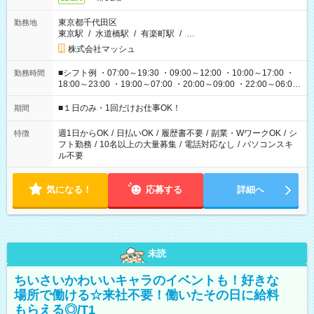
東京都千代田区
勤務地
東京駅
/
水道橋駅
/
有楽町駅
/
…
株式会社マッシュ
■シフト例 ・07:00～19:30 ・09:00～12:00 ・10:00～17:00 ・
勤務時間
18:00～23:00 ・19:00～07:00 ・20:00～09:00 ・22:00～06:00
etc ★最短で3時間で5,120円のお仕事から 15時間で2万円近く稼
げるお仕事も！ ご希望のお時間に合わせてご紹介！ ※シフトは
■１日のみ・1回だけお仕事OK！
期間
現場によって異なります。 ※勿論、休憩時間はあるのでご安心
ください！
週1日からOK
/
日払いOK
/
履歴書不要
/
副業・WワークOK
/
シ
特徴
フト勤務
/
10名以上の大量募集
/
電話対応なし
/
パソコンスキ
ル不要
気になる！
応募する
詳細へ
未読
ちいさいかわいいキャラのイベントも！好きな
場所で働ける☆来社不要！働いたその日に給料
もらえる◎/T1