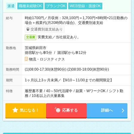
派遣
職種未経験OK
ブランクOK
WEB登録・面接OK
時給1700円／月収例：328,100円＝1,700円×8時間×21日勤務の
給与
場合＋残業代(月20時間の場合)、交通費別途支給
交通費別途支給あり
実費支給／当社規定あり。
交通費
茨城県鉾田市
勤務地
徳宿駅から車5分
/
涸沼駅から車12分
物流・ロジスティクス
(1)08:00-17:30(休憩90分) (2)08:00-18:00(休憩90分)
勤務時間
1ヶ月以上3ヶ月未満／【9/10～11/30までの期間限定】
期間
履歴書不要
/
40～50代活躍中
/
副業・WワークOK
/
シフト勤
特徴
務
/
10名以上の大量募集
気になる！
応募する
詳細へ