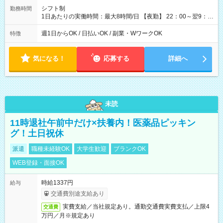
シフト制
勤務時間
1日あたりの実働時間：最大8時間/日 【夜勤】 22：00～翌9：
00 ※週1日～OK ／ 夜勤専従 ＊＊ 勤務時間例 ＊＊ ■22時か
ら翌7時 ■23時から翌8時 ■24時から翌9時 など ※上記の時間
週1日からOK / 日払いOK / 副業・WワークOK
特徴
内で8時間勤務（休憩1時間）ご利用者様により、時間は異なり
ます。 ※曜日固定（毎週同じ曜日での勤務となります）
気になる！
応募する
詳細へ
未読
11時退社午前中だけ×扶養内！医薬品ピッキン
グ！土日祝休
派遣
職種未経験OK
大学生歓迎
ブランクOK
WEB登録・面接OK
時給1337円
給与
交通費別途支給あり
実費支給／当社規定あり。通勤交通費実費支払／上限4
交通費
万円／月※規定あり