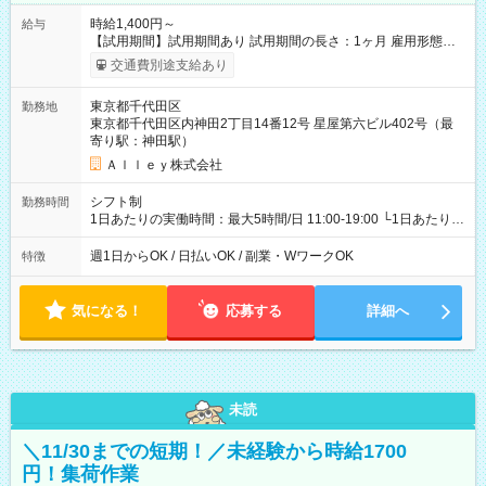
時給1,400円～
給与
【試用期間】試用期間あり 試用期間の長さ：1ヶ月 雇用形態、
給与は本採用時と同じです。
交通費別途支給あり
東京都千代田区
勤務地
東京都千代田区内神田2丁目14番12号 星屋第六ビル402号（最
寄り駅：神田駅）
Ａｌｌｅｙ株式会社
シフト制
勤務時間
1日あたりの実働時間：最大5時間/日 11:00-19:00 └1日あたりの
実働時間：1-5時間 └上記の時間帯内であれば、いつでも勤務可
能！ └平日・土曜日の中で、お好きな曜日でご勤務いただけま
週1日からOK / 日払いOK / 副業・WワークOK
特徴
す！ 【シフト例】 ・11:00～14:00 ・16:30～19:00 ・13:00～
18:00 などのように、自由な働き方が可能なお仕事です！
気になる！
応募する
詳細へ
未読
＼11/30までの短期！／未経験から時給1700
円！集荷作業