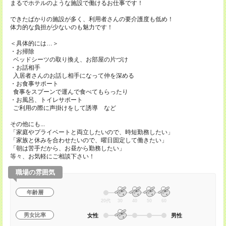
まるでホテルのような施設で働けるお仕事です！
できたばかりの施設が多く、利用者さんの要介護度も低め！
体力的な負担が少ないのも魅力です！
＜具体的には…＞
・お掃除
ベッドシーツの取り換え、お部屋の片づけ
・お話相手
入居者さんのお話し相手になって仲を深める
・お食事サポート
食事をスプーンで運んで食べてもらったり
・お風呂、トイレサポート
ご利用の際に声掛けをして誘導 など
その他にも...
「家庭やプライベートと両立したいので、時短勤務したい」
「家族と休みを合わせたいので、曜日固定して働きたい」
「朝は苦手だから、お昼から勤務したい」
等々、お気軽にご相談下さい！
職場の雰囲気
年齢層
20代
30
40
50
60
男女比率
女性
男性