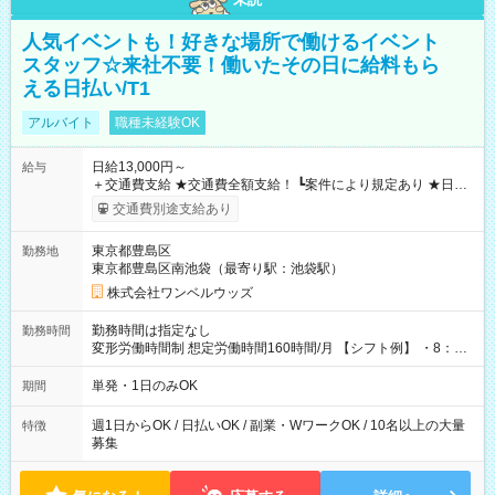
人気イベントも！好きな場所で働けるイベント
スタッフ☆来社不要！働いたその日に給料もら
える日払い/T1
アルバイト
職種未経験OK
日給13,000円～
給与
＋交通費支給 ★交通費全額支給！ ┗案件により規定あり ★日払
いOK！（規定あり） ┗働いたその日に現金GET♪ お仕事後はコ
交通費別途支給あり
ンビニATMから 日払い分を引き落とせます！ 【試用期間】試
用期間なし
東京都豊島区
勤務地
東京都豊島区南池袋（最寄り駅：池袋駅）
株式会社ワンベルウッズ
勤務時間は指定なし
勤務時間
変形労働時間制 想定労働時間160時間/月 【シフト例】 ・8：00
～21：00
単発・1日のみOK
期間
週1日からOK / 日払いOK / 副業・WワークOK / 10名以上の大量
特徴
募集