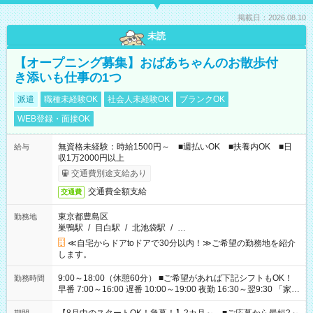
掲載日：2026.08.10
未読
【オープニング募集】おばあちゃんのお散歩付
き添いも仕事の1つ
派遣
職種未経験OK
社会人未経験OK
ブランクOK
WEB登録・面接OK
無資格未経験：時給1500円～ ■週払いOK ■扶養内OK ■日
給与
収1万2000円以上
交通費別途支給あり
交通費全額支給
交通費
東京都豊島区
勤務地
巣鴨駅
/
目白駅
/
北池袋駅
/
…
≪自宅からドアtoドアで30分以内！≫ご希望の勤務地を紹介
します。
9:00～18:00（休憩60分） ■ご希望があれば下記シフトもOK！
勤務時間
早番 7:00～16:00 遅番 10:00～19:00 夜勤 16:30～翌9:30 「家族
と休みを合わせたい」 「余裕を持って夕飯の準備がしたい」
「できれば残業はしたくない」 など、ご希望を教えてください