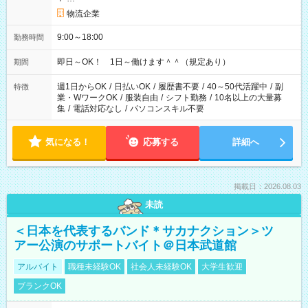
物流企業
9:00～18:00
勤務時間
即日～OK！ 1日～働けます＾＾（規定あり）
期間
週1日からOK
/
日払いOK
/
履歴書不要
/
40～50代活躍中
/
副
特徴
業・WワークOK
/
服装自由
/
シフト勤務
/
10名以上の大量募
集
/
電話対応なし
/
パソコンスキル不要
気になる！
応募する
詳細へ
掲載日：2026.08.03
未読
＜日本を代表するバンド＊サカナクション＞ツ
アー公演のサポートバイト＠日本武道館
アルバイト
職種未経験OK
社会人未経験OK
大学生歓迎
ブランクOK