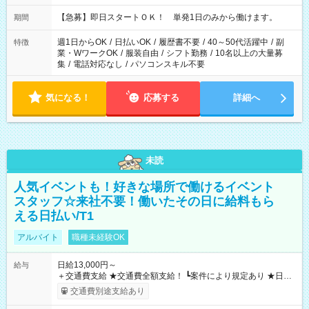
・13：00～22：00 ・22：00～翌6：00 など
【急募】即日スタートＯＫ！ 単発1日のみから働けます。
期間
週1日からOK
/
日払いOK
/
履歴書不要
/
40～50代活躍中
/
副
特徴
業・WワークOK
/
服装自由
/
シフト勤務
/
10名以上の大量募
集
/
電話対応なし
/
パソコンスキル不要
気になる！
応募する
詳細へ
未読
人気イベントも！好きな場所で働けるイベント
スタッフ☆来社不要！働いたその日に給料もら
える日払い/T1
アルバイト
職種未経験OK
日給13,000円～
給与
＋交通費支給 ★交通費全額支給！ ┗案件により規定あり ★日払
いOK！（規定あり） ┗働いたその日に現金GET♪ お仕事後はコ
交通費別途支給あり
ンビニATMから 日払い分を引き落とせます！ 【試用期間】試