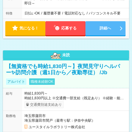
即日～
日払いOK
/
履歴書不要
/
電話対応なし
/
パソコンスキル不要
特徴
気になる！
応募する
詳細へ
未読
【無資格でも時給1,830円～】夜間見守りヘルパ
ー✨訪問介護（週1日から／夜勤専従） /Jb
アルバイト
職種未経験OK
時給1,830円～
給与
時給1,830円以上 ※交通費一部支給（既定あり） ※経験・能力を
考慮して決定します 【収入例】 週1回勤務の場合：1,830円×8時
交通費別途支給あり
間×4回=5万8,560円 週3回勤務の場合：1,830円×8時間×12回
=17万5,680円 【試用期間】試用期間あり 試用期間の長さ：2ヶ
埼玉県蓮田市
勤務地
月 ※ 雇用形態と給与に、本採用時と異なる部分があります。 雇
埼玉県蓮田市閏戸（最寄り駅：伊奈中央駅）
用形態：本採用時と同じです。 給与：時給 1,580円以上
ユースタイルラボラトリー株式会社