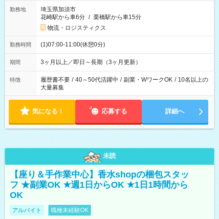
埼玉県加須市
勤務地
花崎駅から車6分
/
栗橋駅から車15分
物流・ロジスティクス
(1)07:00-11:00(休憩0分)
勤務時間
3ヶ月以上／即日～長期（3ヶ月更新）
期間
履歴書不要
/
40～50代活躍中
/
副業・WワークOK
/
10名以上の
特徴
大量募集
気になる！
応募する
詳細へ
未読
【座り＆手作業中心】香水shopの梱包スタッ
フ ★副業OK ★週1日からOK ★1日1時間から
OK
アルバイト
職種未経験OK