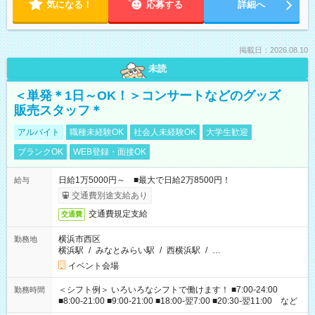
気になる！
応募する
詳細へ
掲載日：2026.08.10
未読
＜単発＊1日～OK！＞コンサートなどのグッズ
販売スタッフ＊
アルバイト
職種未経験OK
社会人未経験OK
大学生歓迎
ブランクOK
WEB登録・面接OK
日給1万5000円～ ■最大で日給2万8500円！
給与
交通費別途支給あり
交通費規定支給
交通費
横浜市西区
勤務地
横浜駅
/
みなとみらい駅
/
西横浜駅
/
…
イベント会場
＜シフト例＞ いろいろなシフトで働けます！ ■7:00-24:00
勤務時間
■8:00-21:00 ■9:00-21:00 ■18:00-翌7:00 ■20:30-翌11:00 など