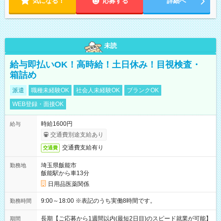
気になる！
応募する
詳細へ
未読
給与即払いOK！高時給！土日休み！目視検査・
箱詰め
派遣
職種未経験OK
社会人未経験OK
ブランクOK
WEB登録・面接OK
時給1600円
給与
交通費別途支給あり
交通費支給有り
交通費
埼玉県飯能市
勤務地
飯能駅から車13分
日用品医薬関係
9:00～18:00 ※表記のうち実働8時間です。
勤務時間
長期【ご応募から1週間以内(最短2日目)のスピード就業が可能】
期間