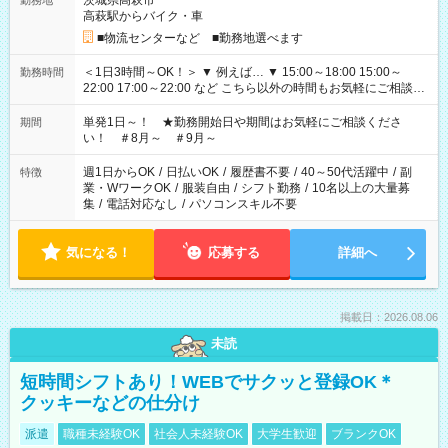
茨城県高萩市
勤務地
高萩駅からバイク・車
■物流センターなど ■勤務地選べます
＜1日3時間～OK！＞ ▼ 例えば… ▼ 15:00～18:00 15:00～
勤務時間
22:00 17:00～22:00 など こちら以外の時間もお気軽にご相談く
ださい！
単発1日～！ ★勤務開始日や期間はお気軽にご相談くださ
期間
い！ ＃8月～ ＃9月～
週1日からOK
/
日払いOK
/
履歴書不要
/
40～50代活躍中
/
副
特徴
業・WワークOK
/
服装自由
/
シフト勤務
/
10名以上の大量募
集
/
電話対応なし
/
パソコンスキル不要
気になる！
応募する
詳細へ
掲載日：2026.08.06
未読
短時間シフトあり！WEBでサクッと登録OK＊
クッキーなどの仕分け
派遣
職種未経験OK
社会人未経験OK
大学生歓迎
ブランクOK