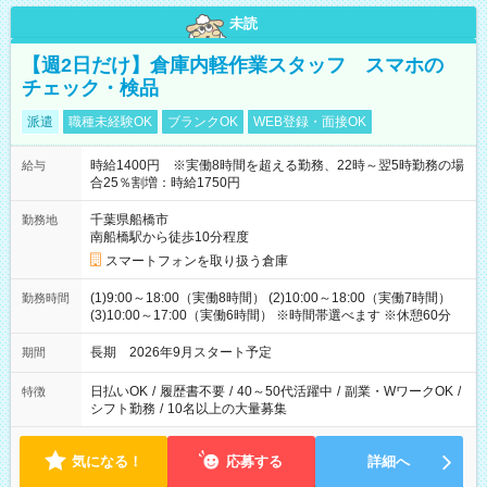
未読
【週2日だけ】倉庫内軽作業スタッフ スマホの
チェック・検品
派遣
職種未経験OK
ブランクOK
WEB登録・面接OK
時給1400円 ※実働8時間を超える勤務、22時～翌5時勤務の場
給与
合25％割増：時給1750円
千葉県船橋市
勤務地
南船橋駅から徒歩10分程度
スマートフォンを取り扱う倉庫
(1)9:00～18:00（実働8時間） (2)10:00～18:00（実働7時間）
勤務時間
(3)10:00～17:00（実働6時間） ※時間帯選べます ※休憩60分
長期 2026年9月スタート予定
期間
日払いOK
/
履歴書不要
/
40～50代活躍中
/
副業・WワークOK
/
特徴
シフト勤務
/
10名以上の大量募集
気になる！
応募する
詳細へ