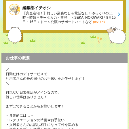
編集部イチオシ
【完全在宅！】難しい業務なし＆電話なし！ゆっくりの11
時～時短＊データ入力・事務、＜SEKAI NO OWARI＊8月15
日・16日＞ドーム公演のサポートバイトなど
(8/7UP!)
お仕事の概要
／
日勤だけのデイサービスで
利用者さんの身の回りのお手伝いをお任せします！
＼
何気ない日常生活がメインなので、
難しい仕事はありません！
まずはできることからお願いします！
＜具体的には…＞
・レクリエーションの準備やお手伝い
・入居者さんのお話し相手になって仲を深める