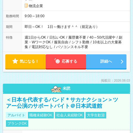
物流企業
9:00～18:00
勤務時間
即日～OK！ 1日～働けます＾＾（規定あり）
期間
週1日からOK
/
日払いOK
/
履歴書不要
/
40～50代活躍中
/
副
特徴
業・WワークOK
/
服装自由
/
シフト勤務
/
10名以上の大量募
集
/
電話対応なし
/
パソコンスキル不要
気になる！
応募する
詳細へ
掲載日：2026.08.03
未読
＜日本を代表するバンド＊サカナクション＞ツ
アー公演のサポートバイト＠日本武道館
アルバイト
職種未経験OK
社会人未経験OK
大学生歓迎
ブランクOK