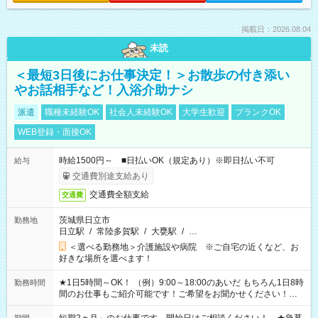
掲載日：2026.08.04
未読
＜最短3日後にお仕事決定！＞お散歩の付き添い
やお話相手など！入浴介助ナシ
派遣
職種未経験OK
社会人未経験OK
大学生歓迎
ブランクOK
WEB登録・面接OK
時給1500円～ ■日払いOK（規定あり）※即日払い不可
給与
交通費別途支給あり
交通費全額支給
交通費
茨城県日立市
勤務地
日立駅
/
常陸多賀駅
/
大甕駅
/
…
＜選べる勤務地＞介護施設や病院 ※ご自宅の近くなど、お
好きな場所を選べます！
★1日5時間～OK！ （例）9:00～18:00のあいだ もちろん1日8時
勤務時間
間のお仕事もご紹介可能です！ご希望をお聞かせください！★
家庭の都合でお休みが必要な場合も遠慮なくご相談ください。
※週最低15時間以上の勤務が必要です