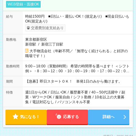
WEB登録・面接OK
時給1500円 ■日払い・週払いOK！(規定あり) ■現金日払いも
給与
OK(規定あり)
交通費別途支給あり
東京都新宿区
勤務地
新宿駅
/
新宿三丁目駅
大手物流会社（年齢不問／「無理なく続けられる」と好評の
職場です！）
9:00～18:00（実動8時間） 希望の時間帯を選べます！ ＜シフト
勤務時間
例＞ ・8：30～12：00 ・10：00～19：00 ・17：00～22：00
・13：00～22：00 ・22：00～翌6：00 など
【急募】即日スタートＯＫ！ 単発1日のみから働けます。
期間
週1日からOK
/
日払いOK
/
履歴書不要
/
40～50代活躍中
/
副
特徴
業・WワークOK
/
服装自由
/
シフト勤務
/
10名以上の大量募
集
/
電話対応なし
/
パソコンスキル不要
気になる！
応募する
詳細へ