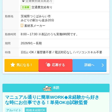
交通費別途支給あり
交通費支給有り
交通費
茨城県つくばみらい市
勤務地
みどりの駅から徒歩20分
素材系メーカー
8:00～17:00 ※表記のうち実働8時間です。
勤務時間
2026/9/1～長期
期間
日払いOK
/
履歴書不要
/
電話対応なし
/
パソコンスキル不要
特徴
気になる！
応募する
詳細へ
未読
マニュアル通りに簡単WORK◆未経験から好き
な時にお仕事できる！単発OK◎試験監督
アルバイト
職種未経験OK