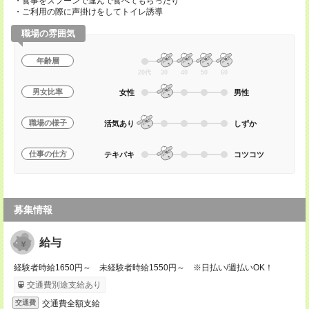
・食事をスプーンで運んで食べてもらったり
・ご利用の際に声掛けをしてトイレ誘導
職場の雰囲気
年齢層
20代
30
40
50
60
男女比率
女性
男性
職場の様子
活気あり
しずか
仕事の仕方
テキパキ
コツコツ
募集情報
給与
経験者時給1650円～ 未経験者時給1550円～ ※日払い/週払いOK！
交通費別途支給あり
交通費全額支給
交通費