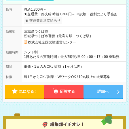
時給1,300円～
給与
★交通費一部支給 時給1,300円～ ※試験・役割により手当あり
※勤務回数により昇給あり 【即給（前払い）オプションあ
交通費別途支給あり
り！】 希望される場合、勤務から1週間ほどで給与の一部を受け
取れます。 ※手数料418円がかかります。 【過去試験日の収入
茨城県つくば市
勤務地
例】 ・河合塾模擬試験 8:30～17:30（休憩1時間） 時給1,300円
茨城県つくば市吾妻（最寄り駅：つくば駅）
×8時間＝日収10,400円＋交通費 ※当日の役割により時給＋100
円の場合あり ・国家試験 7:00～13:30（休憩なし） 時給1,300
株式会社全国試験運営センター
円（役割手当＋100円）×6時間＝日収8,400円＋交通費 【試用期
間】試用期間なし
シフト制
勤務時間
1日あたりの実働時間：最大7時間/日 09：00～17：00 ※勤務時
間は 試験により異なります。
単発・1日のみOK / 短期（1ヶ月以内）
期間
週1日からOK / 副業・WワークOK / 10名以上の大量募集
特徴
気になる！
応募する
詳細へ