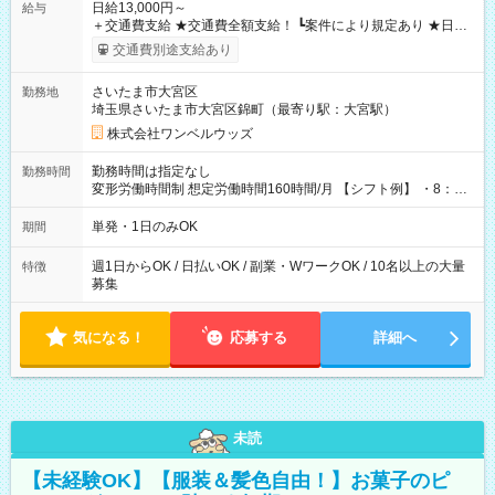
日給13,000円～
給与
＋交通費支給 ★交通費全額支給！ ┗案件により規定あり ★日払
いOK！（規定あり） ┗働いたその日に現金GET♪ お仕事後はコ
交通費別途支給あり
ンビニATMから 日払い分を引き落とせます！ 【試用期間】試
用期間なし
さいたま市大宮区
勤務地
埼玉県さいたま市大宮区錦町（最寄り駅：大宮駅）
株式会社ワンベルウッズ
勤務時間は指定なし
勤務時間
変形労働時間制 想定労働時間160時間/月 【シフト例】 ・8：00
～21：00
単発・1日のみOK
期間
週1日からOK / 日払いOK / 副業・WワークOK / 10名以上の大量
特徴
募集
気になる！
応募する
詳細へ
未読
【未経験OK】【服装＆髪色自由！】お菓子のピ