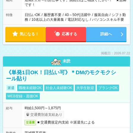
短期2ヵ月～のお仕事です。開始日はご相談ください！ ★急募
期間
です！
日払いOK
/
履歴書不要
/
40～50代活躍中
/
服装自由
/
シフト勤
特徴
務
/
10名以上の大量募集
/
電話対応なし
/
パソコンスキル不要
気になる！
応募する
詳細へ
掲載日：2026.07.22
未読
《単発1日OK！日払い可》＊DMのモクモクシ
ール貼り
派遣
職種未経験OK
社会人未経験OK
大学生歓迎
ブランクOK
WEB登録・面接OK
時給1,500円～1,875円
給与
交通費別途支給あり
■ 交通費規定内支給 ※派遣先による
交通費