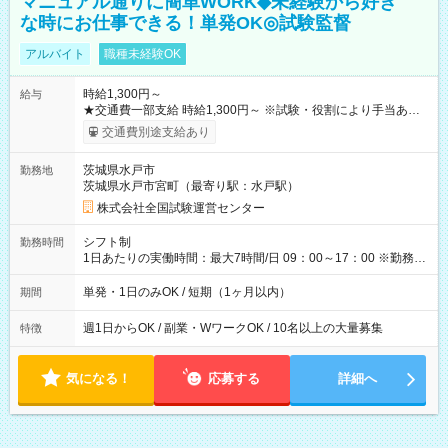
マニュアル通りに簡単WORK◆未経験から好き
な時にお仕事できる！単発OK◎試験監督
アルバイト
職種未経験OK
時給1,300円～
給与
★交通費一部支給 時給1,300円～ ※試験・役割により手当あり
※勤務回数により昇給あり 【即給（前払い）オプションあ
交通費別途支給あり
り！】 希望される場合、勤務から1週間ほどで給与の一部を受け
取れます。 ※手数料418円がかかります。 【過去試験日の収入
茨城県水戸市
勤務地
例】 ・河合塾模擬試験 8:30～17:30（休憩1時間） 時給1,300円
茨城県水戸市宮町（最寄り駅：水戸駅）
×8時間＝日収10,400円＋交通費 ※当日の役割により時給＋100
円の場合あり ・国家試験 7:00～13:30（休憩なし） 時給1,300
株式会社全国試験運営センター
円（役割手当＋100円）×6時間＝日収8,400円＋交通費 【試用期
間】試用期間なし
シフト制
勤務時間
1日あたりの実働時間：最大7時間/日 09：00～17：00 ※勤務時
間は 試験により異なります。
単発・1日のみOK / 短期（1ヶ月以内）
期間
週1日からOK / 副業・WワークOK / 10名以上の大量募集
特徴
気になる！
応募する
詳細へ