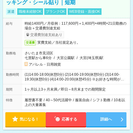
ッキング・シール貼り｜短期
派遣
職種未経験OK
ブランクOK
WEB登録・面接OK
時給1400円／月収例：117,600円＝1,400円×4時間×21日勤務の
給与
場合＋交通費別途支給
交通費別途支給あり
実費支給／当社規定あり。
交通費
さいたま市見沼区
勤務地
七里駅から車6分
/
大宮公園駅
/
大宮(埼玉県)駅
アパレル・日用雑貨
(1)14:00-18:00(休憩0分) (2)14:00-19:00(休憩0分) (3)14:00-
勤務時間
19:30(休憩0分) (4)14:00-20:00(休憩45分) ※お好きな時間が選べ
ます
1ヶ月以上3ヶ月未満／即日～8月末までの期間限定
期間
履歴書不要
/
40～50代活躍中
/
服装自由
/
シフト勤務
/
10名以
特徴
上の大量募集
気になる！
応募する
詳細へ