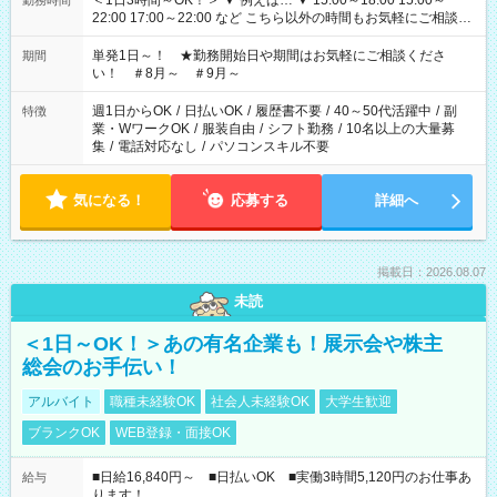
＜1日3時間～OK！＞ ▼ 例えば… ▼ 15:00～18:00 15:00～
勤務時間
22:00 17:00～22:00 など こちら以外の時間もお気軽にご相談く
ださい！
単発1日～！ ★勤務開始日や期間はお気軽にご相談くださ
期間
い！ ＃8月～ ＃9月～
週1日からOK
/
日払いOK
/
履歴書不要
/
40～50代活躍中
/
副
特徴
業・WワークOK
/
服装自由
/
シフト勤務
/
10名以上の大量募
集
/
電話対応なし
/
パソコンスキル不要
気になる！
応募する
詳細へ
掲載日：2026.08.07
未読
＜1日～OK！＞あの有名企業も！展示会や株主
総会のお手伝い！
アルバイト
職種未経験OK
社会人未経験OK
大学生歓迎
ブランクOK
WEB登録・面接OK
■日給16,840円～ ■日払いOK ■実働3時間5,120円のお仕事あ
給与
ります！