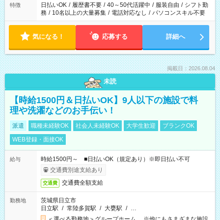
日払いOK
/
履歴書不要
/
40～50代活躍中
/
服装自由
/
シフト勤
特徴
務
/
10名以上の大量募集
/
電話対応なし
/
パソコンスキル不要
気になる！
応募する
詳細へ
掲載日：2026.08.04
未読
【時給1500円＆日払いOK】9人以下の施設で料
理や洗濯などのお手伝い！
派遣
職種未経験OK
社会人未経験OK
大学生歓迎
ブランクOK
WEB登録・面接OK
時給1500円～ ■日払いOK（規定あり）※即日払い不可
給与
交通費別途支給あり
交通費全額支給
交通費
茨城県日立市
勤務地
日立駅
/
常陸多賀駅
/
大甕駅
/
…
＜選べる勤務地＞グループホーム ※他にもさまざまな施設