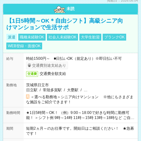
掲載日：2026.08.04
未読
【1日5時間～OK＊自由シフト】高級シニア向
けマンションで生活サポ
派遣
職種未経験OK
社会人未経験OK
大学生歓迎
ブランクOK
WEB登録・面接OK
時給1500円～ ■日払いOK（規定あり）※即日払い不可
給与
交通費別途支給あり
交通費全額支給
交通費
茨城県日立市
勤務地
日立駅
/
常陸多賀駅
/
大甕駅
/
…
＜選べる勤務地＞シニア向けマンション ※他にもさまざま
な施設をご紹介できます！
★1日5時間～OK！ （例）9:00～18:00で好きな時間に勤務可
勤務時間
能！ ＞シフト例 9時～14時 11時～15時 13時～18時など ご自身
のご都合に合わせて勤務時間をご相談ください！ ★家庭の都合
でお休みや時間の調整が必要な場合も遠慮なくご相談くださ
短期2ヵ月～のお仕事です。開始日はご相談ください！ ★急募
期間
い。
です！