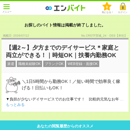
0
メニュー
気になる！
ログイン
お探しのバイト情報は掲載が終了しました。
掲載日 :2026
/
07
/
12
No.CRSTF茨城_24・DSS【本社】
【週2～】夕方までのデイサービス＊家庭と
両立ができる！｜時短OK｜扶養内勤務OK
派遣
職種未経験OK
ブランクOK
WEB登録・面接OK
＼1日5時間から勤務OK！／短い時間で効率良く稼
げる！日払いもOK！
▼負担が少ないデイサービスでのお仕事です！ 比較的元気なお年
...
もっとみる
あなたの閲覧履歴からのオススメ