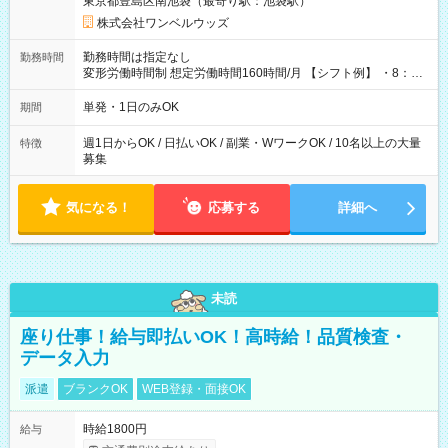
東京都豊島区南池袋（最寄り駅：池袋駅）
株式会社ワンベルウッズ
勤務時間は指定なし
勤務時間
変形労働時間制 想定労働時間160時間/月 【シフト例】 ・8：00
～21：00
単発・1日のみOK
期間
週1日からOK / 日払いOK / 副業・WワークOK / 10名以上の大量
特徴
募集
気になる！
応募する
詳細へ
未読
座り仕事！給与即払いOK！高時給！品質検査・
データ入力
派遣
ブランクOK
WEB登録・面接OK
時給1800円
給与