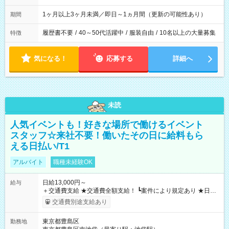
1ヶ月以上3ヶ月未満／即日～1ヵ月間（更新の可能性あり）
期間
履歴書不要
/
40～50代活躍中
/
服装自由
/
10名以上の大量募集
特徴
気になる！
応募する
詳細へ
未読
人気イベントも！好きな場所で働けるイベント
スタッフ☆来社不要！働いたその日に給料もら
える日払い/T1
アルバイト
職種未経験OK
日給13,000円～
給与
＋交通費支給 ★交通費全額支給！ ┗案件により規定あり ★日払
いOK！（規定あり） ┗働いたその日に現金GET♪ お仕事後はコ
交通費別途支給あり
ンビニATMから 日払い分を引き落とせます！ 【試用期間】試
用期間なし
東京都豊島区
勤務地