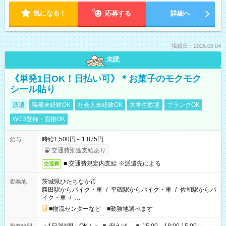
気になる！
応募する
詳細へ
掲載日：2026.08.04
未読
《単発1日OK！日払い可》＊お菓子のモクモク
シール貼り
派遣
職種未経験OK
社会人未経験OK
大学生歓迎
ブランクOK
WEB登録・面接OK
時給1,500円～1,875円
給与
交通費別途支給あり
■ 交通費規定内支給 ※派遣先による
交通費
茨城県ひたちなか市
勤務地
勝田駅からバイク・車
/
平磯駅からバイク・車
/
佐和駅からバ
イク・車
/
…
■物流センターなど ■勤務地選べます