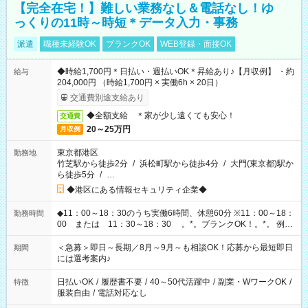
【完全在宅！】難しい業務なし＆電話なし！ゆ
っくりの11時～時短＊データ入力・事務
派遣
職種未経験OK
ブランクOK
WEB登録・面接OK
◆時給1,700円＊日払い・週払いOK＊昇給あり♪【月収例】 ・約
給与
204,000円 （時給1,700円 × 実働6h × 20日）
交通費別途支給あり
◆全額支給 ＊家が少し遠くても安心！
交通費
20～25万円
月収例
東京都港区
勤務地
竹芝駅から徒歩2分
/
浜松町駅から徒歩4分
/
大門(東京都)駅か
ら徒歩5分
/
…
◆港区にある情報セキュリティ企業◆
◆11：00～18：30のうち実働6時間、休憩60分 ※11：00～18：
勤務時間
00 または 11：30～18：30 。*。ブランクOK！。*。 例え
ば前職が、 在宅/財団法人/事務/コールセンター/受付/販売/カフェ
スタッフ スイーツ販売/ホテルフロント/化粧品販売/など 様々な
＜急募＞即日～長期／8月～9月～も相談OK！応募から最短即日
期間
業界から入社して活躍されています♪
には選考案内♪
日払いOK
/
履歴書不要
/
40～50代活躍中
/
副業・WワークOK
/
特徴
服装自由
/
電話対応なし