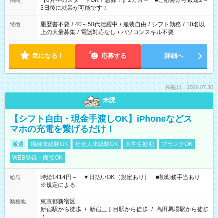
【8月中のスタートOK！急募！】2カ月～ ■ご応募から最短2～
期間
ね。 ※Wワーク希望の方へ 今ご覧のお仕事で希望する勤務時間
3日後に就業が可能です！
と、もう1つのお仕事の勤務時間。 合計で週40時間を超える場
合は応募できません。
履歴書不要
/
40～50代活躍中
/
服装自由
/
シフト勤務
/
10名以
特徴
上の大量募集
/
電話対応なし
/
パソコンスキル不要
気になる！
応募する
詳細へ
掲載日：2026.07.30
未読
【シフト自由・現金手渡しOK】iPhoneなどス
マホの充電を繋げるだけ！
派遣
職種未経験OK
社会人未経験OK
大学生歓迎
ブランクOK
WEB登録・面接OK
時給1414円～ ▼日払いOK（規定あり） ■初勤務手当あり
給与
※規定による
東京都新宿区
勤務地
新宿駅から徒歩
/
新宿三丁目駅から徒歩
/
高田馬場駅から徒歩
/
…