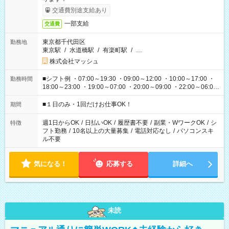
交通費別途支給あり
一部支給
交通費
東京都千代田区
勤務地
東京駅
/
水道橋駅
/
有楽町駅
/
…
株式会社マッシュ
■シフト例 ・07:00～19:30 ・09:00～12:00 ・10:00～17:00 ・
勤務時間
18:00～23:00 ・19:00～07:00 ・20:00～09:00 ・22:00～06:00
etc ★最短で3時間で5,120円のお仕事から 15時間で2万円近く稼
げるお仕事も！ ご希望のお時間に合わせてご紹介！ ※シフトは
■１日のみ・1回だけお仕事OK！
期間
現場によって異なります。 ※勿論、休憩時間はあるのでご安心
ください！
週1日からOK
/
日払いOK
/
履歴書不要
/
副業・WワークOK
/
シ
特徴
フト勤務
/
10名以上の大量募集
/
電話対応なし
/
パソコンスキ
ル不要
気になる！
応募する
詳細へ
未読