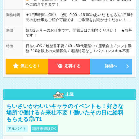
をご紹介できます！
★1日5時間～OK！ （例）9:00～18:00のあいだ もちろん1日8時
勤務時間
間のお仕事もご紹介可能です！ご希望をお聞かせください！★
家庭の都合でお休みが必要な場合も遠慮なくご相談ください。
※週最低15時間以上の勤務が必要です
短期2ヵ月～のお仕事です。開始日はご相談ください！ ★急募
期間
です！
日払いOK
/
履歴書不要
/
40～50代活躍中
/
服装自由
/
シフト勤
特徴
務
/
10名以上の大量募集
/
電話対応なし
/
パソコンスキル不要
気になる！
応募する
詳細へ
未読
ちいさいかわいいキャラのイベントも！好きな
場所で働ける☆来社不要！働いたその日に給料
もらえる◎/T1
アルバイト
職種未経験OK