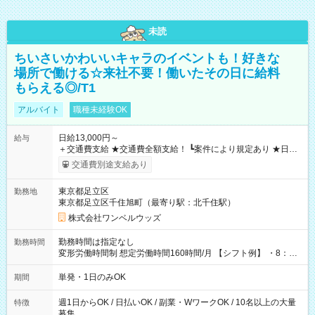
未読
ちいさいかわいいキャラのイベントも！好きな
場所で働ける☆来社不要！働いたその日に給料
もらえる◎/T1
アルバイト
職種未経験OK
日給13,000円～
給与
＋交通費支給 ★交通費全額支給！ ┗案件により規定あり ★日払
いOK！（規定あり） ┗働いたその日に現金GET♪ お仕事後はコ
交通費別途支給あり
ンビニATMから 日払い分を引き落とせます！ 【試用期間】試
用期間なし
東京都足立区
勤務地
東京都足立区千住旭町（最寄り駅：北千住駅）
株式会社ワンベルウッズ
勤務時間は指定なし
勤務時間
変形労働時間制 想定労働時間160時間/月 【シフト例】 ・8：00
～21：00
単発・1日のみOK
期間
週1日からOK / 日払いOK / 副業・WワークOK / 10名以上の大量
特徴
募集