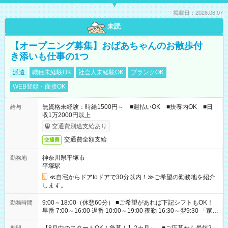
掲載日：2026.08.07
未読
【オープニング募集】おばあちゃんのお散歩付
き添いも仕事の1つ
派遣
職種未経験OK
社会人未経験OK
ブランクOK
WEB登録・面接OK
無資格未経験：時給1500円～ ■週払いOK ■扶養内OK ■日
給与
収1万2000円以上
交通費別途支給あり
交通費全額支給
交通費
神奈川県平塚市
勤務地
平塚駅
≪自宅からドアtoドアで30分以内！≫ご希望の勤務地を紹介
します。
9:00～18:00（休憩60分） ■ご希望があれば下記シフトもOK！
勤務時間
早番 7:00～16:00 遅番 10:00～19:00 夜勤 16:30～翌9:30 「家族
と休みを合わせたい」 「余裕を持って夕飯の準備がしたい」
「できれば残業はしたくない」 など、ご希望を教えてください