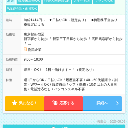
派遣
職種未経験OK
社会人未経験OK
大学生歓迎
ブランクOK
WEB登録・面接OK
時給1414円～ ▼日払いOK（規定あり） ■初勤務手当あり
給与
※規定による
東京都新宿区
勤務地
新宿駅から徒歩
/
新宿三丁目駅から徒歩
/
高田馬場駅から徒歩
/
…
物流企業
9:00～18:00
勤務時間
即日～OK！ 1日～働けます＾＾（規定あり）
期間
週1日からOK
/
日払いOK
/
履歴書不要
/
40～50代活躍中
/
副
特徴
業・WワークOK
/
服装自由
/
シフト勤務
/
10名以上の大量募
集
/
電話対応なし
/
パソコンスキル不要
気になる！
応募する
詳細へ
掲載日：2026.08.03