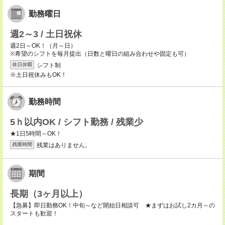
勤務曜日
週2～3 / 土日祝休
週2日～OK！（月～日）
※希望のシフトを毎月提出（日数と曜日の組み合わせや固定も可）
シフト制
休日休暇
※土日祝休みもOK！
勤務時間
5ｈ以内OK / シフト勤務 / 残業少
★1日5時間～OK！
残業はありません。
残業時間
期間
長期（3ヶ月以上）
【急募】即日勤務OK！中旬～など開始日相談可 ★まずはお試し2カ月～の
スタートも歓迎！