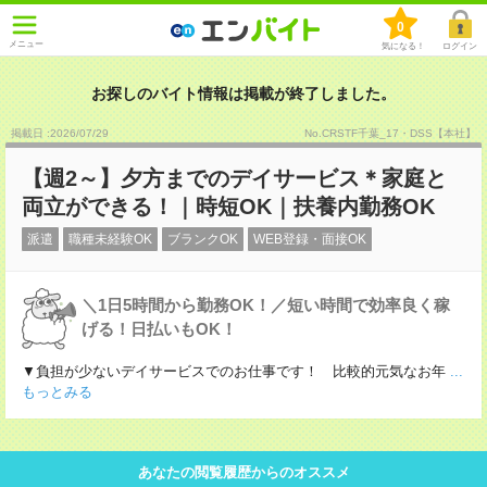
0
メニュー
気になる！
ログイン
お探しのバイト情報は掲載が終了しました。
掲載日 :2026
/
07
/
29
No.CRSTF千葉_17・DSS【本社】
【週2～】夕方までのデイサービス＊家庭と
両立ができる！｜時短OK｜扶養内勤務OK
派遣
職種未経験OK
ブランクOK
WEB登録・面接OK
＼1日5時間から勤務OK！／短い時間で効率良く稼
げる！日払いもOK！
▼負担が少ないデイサービスでのお仕事です！ 比較的元気なお年
...
もっとみる
あなたの閲覧履歴からのオススメ