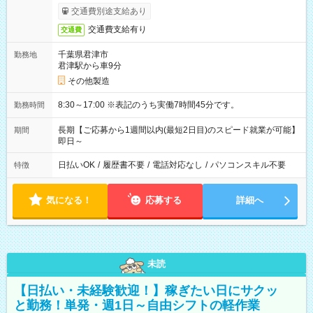
交通費別途支給あり
交通費支給有り
交通費
千葉県君津市
勤務地
君津駅から車9分
その他製造
8:30～17:00 ※表記のうち実働7時間45分です。
勤務時間
長期【ご応募から1週間以内(最短2日目)のスピード就業が可能】
期間
即日～
日払いOK
/
履歴書不要
/
電話対応なし
/
パソコンスキル不要
特徴
気になる！
応募する
詳細へ
未読
【日払い・未経験歓迎！】稼ぎたい日にサクッ
と勤務！単発・週1日～自由シフトの軽作業