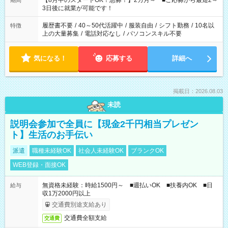
【8月中のスタートOK！急募！】2カ月～ ■ご応募から最短2～
期間
ね。 ※Wワーク希望の方へ 今ご覧のお仕事で希望する勤務時間
3日後に就業が可能です！
と、もう1つのお仕事の勤務時間。 合計で週40時間を超える場
合は応募できません。
履歴書不要
/
40～50代活躍中
/
服装自由
/
シフト勤務
/
10名以
特徴
上の大量募集
/
電話対応なし
/
パソコンスキル不要
気になる！
応募する
詳細へ
掲載日：2026.08.03
未読
説明会参加で全員に【現金2千円相当プレゼン
ト】生活のお手伝い
派遣
職種未経験OK
社会人未経験OK
ブランクOK
WEB登録・面接OK
無資格未経験：時給1500円～ ■週払いOK ■扶養内OK ■日
給与
収1万2000円以上
交通費別途支給あり
交通費全額支給
交通費