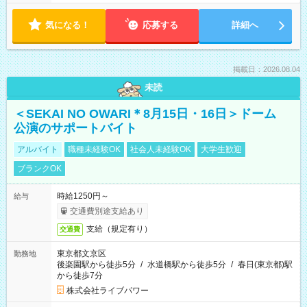
気になる！
応募する
詳細へ
掲載日：2026.08.04
未読
＜SEKAI NO OWARI＊8月15日・16日＞ドーム
公演のサポートバイト
アルバイト
職種未経験OK
社会人未経験OK
大学生歓迎
ブランクOK
時給1250円～
給与
交通費別途支給あり
支給（規定有り）
交通費
東京都文京区
勤務地
後楽園駅から徒歩5分
/
水道橋駅から徒歩5分
/
春日(東京都)駅
から徒歩7分
株式会社ライブパワー