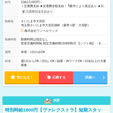
日給13,000円～
給与
＋交通費支給 ★交通費全額支給！ ┗案件により規定あり ★日払
いOK！（規定あり） ┗働いたその日に現金GET♪ お仕事後はコ
交通費別途支給あり
ンビニATMから 日払い分を引き落とせます！ 【試用期間】試
用期間なし
さいたま市大宮区
勤務地
埼玉県さいたま市大宮区錦町（最寄り駅：大宮駅）
株式会社ワンベルウッズ
勤務時間は指定なし
勤務時間
変形労働時間制 想定労働時間160時間/月 【シフト例】 ・8：00
～21：00
単発・1日のみOK
期間
週1日からOK / 日払いOK / 副業・WワークOK / 10名以上の大量
特徴
募集
気になる！
応募する
詳細へ
未読
特別時給1800円【ヴァレクストラ】短期スタッ