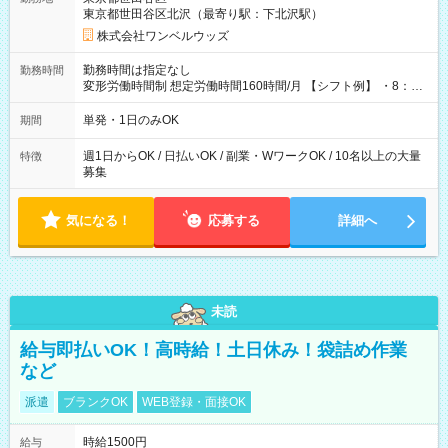
東京都世田谷区北沢（最寄り駅：下北沢駅）
株式会社ワンベルウッズ
勤務時間は指定なし
勤務時間
変形労働時間制 想定労働時間160時間/月 【シフト例】 ・8：00
～21：00
単発・1日のみOK
期間
週1日からOK / 日払いOK / 副業・WワークOK / 10名以上の大量
特徴
募集
気になる！
応募する
詳細へ
未読
給与即払いOK！高時給！土日休み！袋詰め作業
など
派遣
ブランクOK
WEB登録・面接OK
時給1500円
給与