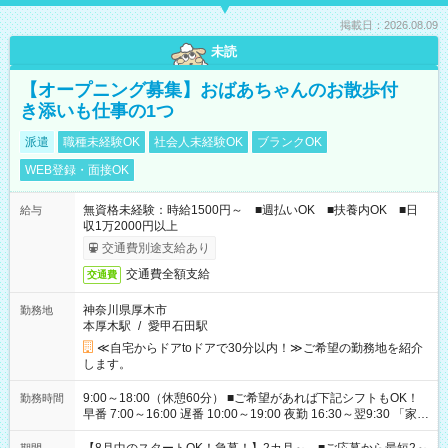
掲載日：2026.08.09
未読
【オープニング募集】おばあちゃんのお散歩付
き添いも仕事の1つ
派遣
職種未経験OK
社会人未経験OK
ブランクOK
WEB登録・面接OK
無資格未経験：時給1500円～ ■週払いOK ■扶養内OK ■日
給与
収1万2000円以上
交通費別途支給あり
交通費全額支給
交通費
神奈川県厚木市
勤務地
本厚木駅
/
愛甲石田駅
≪自宅からドアtoドアで30分以内！≫ご希望の勤務地を紹介
します。
9:00～18:00（休憩60分） ■ご希望があれば下記シフトもOK！
勤務時間
早番 7:00～16:00 遅番 10:00～19:00 夜勤 16:30～翌9:30 「家族
と休みを合わせたい」 「余裕を持って夕飯の準備がしたい」
「できれば残業はしたくない」 など、ご希望を教えてください