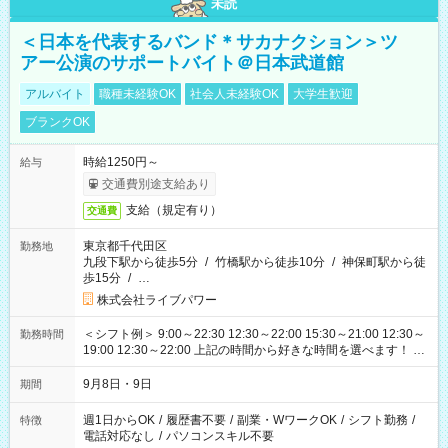
未読
＜日本を代表するバンド＊サカナクション＞ツ
アー公演のサポートバイト＠日本武道館
アルバイト
職種未経験OK
社会人未経験OK
大学生歓迎
ブランクOK
時給1250円～
給与
交通費別途支給あり
支給（規定有り）
交通費
東京都千代田区
勤務地
九段下駅から徒歩5分
/
竹橋駅から徒歩10分
/
神保町駅から徒
歩15分
/
…
株式会社ライブパワー
＜シフト例＞ 9:00～22:30 12:30～22:00 15:30～21:00 12:30～
勤務時間
19:00 12:30～22:00 上記の時間から好きな時間を選べます！ ※
時間は変更となる可能性があります
9月8日・9日
期間
週1日からOK
/
履歴書不要
/
副業・WワークOK
/
シフト勤務
/
特徴
電話対応なし
/
パソコンスキル不要