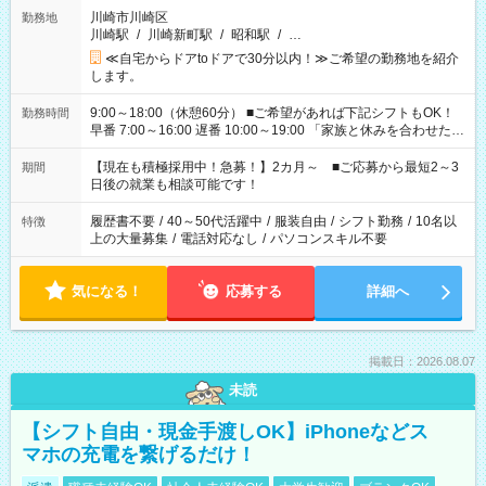
川崎市川崎区
勤務地
川崎駅
/
川崎新町駅
/
昭和駅
/
…
≪自宅からドアtoドアで30分以内！≫ご希望の勤務地を紹介
します。
9:00～18:00（休憩60分） ■ご希望があれば下記シフトもOK！
勤務時間
早番 7:00～16:00 遅番 10:00～19:00 「家族と休みを合わせた
い」 「余裕を持って夕飯の準備がしたい」 「できれば残業はし
たくない」 など、ご希望を教えてくださいね。 ※Wワーク希望
【現在も積極採用中！急募！】2カ月～ ■ご応募から最短2～3
期間
の方へ 今ご覧のお仕事で希望する勤務時間と、もう1つのお仕事
日後の就業も相談可能です！
の勤務時間。 合計で週40時間を超える場合は応募できません。
履歴書不要
/
40～50代活躍中
/
服装自由
/
シフト勤務
/
10名以
特徴
上の大量募集
/
電話対応なし
/
パソコンスキル不要
気になる！
応募する
詳細へ
掲載日：2026.08.07
未読
【シフト自由・現金手渡しOK】iPhoneなどス
マホの充電を繋げるだけ！