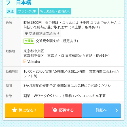
フ 日本橋
派遣
ブランクOK
WEB登録・面接OK
時給1800円 ※ご経験・スキルにより優遇 スマホでかんたんに
給与
前払いで給与が受け取れます（※上限、条件あり）
交通費別途支給あり
交通費全額支給（規定あり）
交通費
東京都中央区
勤務地
東京都中央区 東京メトロ 日本橋駅から直結（徒歩1分）
Valextra
10:00～20:00 実働7.5時間／休憩1.5時間 営業時間に合わせた
勤務時間
シフト制
3か月程度の短期予定 ※開始日はお気軽にご相談ください
期間
副業・WワークOK
/
シフト勤務
/
パソコンスキル不要
特徴
気になる！
応募する
詳細へ