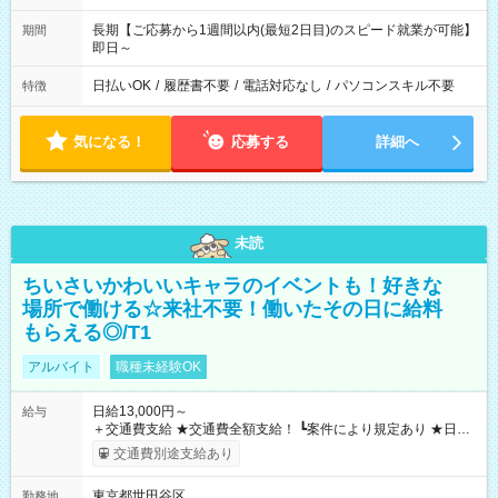
長期【ご応募から1週間以内(最短2日目)のスピード就業が可能】
期間
即日～
日払いOK
/
履歴書不要
/
電話対応なし
/
パソコンスキル不要
特徴
気になる！
応募する
詳細へ
未読
ちいさいかわいいキャラのイベントも！好きな
場所で働ける☆来社不要！働いたその日に給料
もらえる◎/T1
アルバイト
職種未経験OK
日給13,000円～
給与
＋交通費支給 ★交通費全額支給！ ┗案件により規定あり ★日払
いOK！（規定あり） ┗働いたその日に現金GET♪ お仕事後はコ
交通費別途支給あり
ンビニATMから 日払い分を引き落とせます！ 【試用期間】試
用期間なし
東京都世田谷区
勤務地