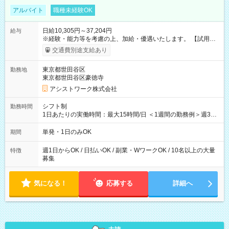
アルバイト
職種未経験OK
日給10,305円～37,204円
給与
※経験・能力等を考慮の上、加給・優遇いたします。 【試用期
間】試用期間なし
交通費別途支給あり
東京都世田谷区
勤務地
東京都世田谷区豪徳寺
アシストワーク株式会社
シフト制
勤務時間
1日あたりの実働時間：最大15時間/日 ＜1週間の勤務例＞週3回
勤務 勤務：月・水・金 休み：火・木・土・日 好きな時にお仕事
可能です！ ※1日あたりの最大実働時間は日勤、夜勤共に勤務し
単発・1日のみOK
期間
た時間になります。
週1日からOK / 日払いOK / 副業・WワークOK / 10名以上の大量
特徴
募集
気になる！
応募する
詳細へ