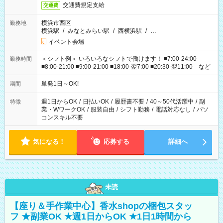
交通費規定支給
交通費
横浜市西区
勤務地
横浜駅
/
みなとみらい駅
/
西横浜駅
/
…
イベント会場
＜シフト例＞ いろいろなシフトで働けます！ ■7:00-24:00
勤務時間
■8:00-21:00 ■9:00-21:00 ■18:00-翌7:00 ■20:30-翌11:00 など
単発1日～OK!
期間
週1日からOK
/
日払いOK
/
履歴書不要
/
40～50代活躍中
/
副
特徴
業・WワークOK
/
服装自由
/
シフト勤務
/
電話対応なし
/
パソ
コンスキル不要
気になる！
応募する
詳細へ
未読
【座り＆手作業中心】香水shopの梱包スタッ
フ ★副業OK ★週1日からOK ★1日1時間から