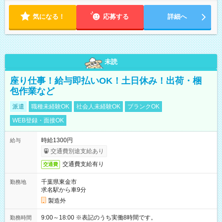
気になる！
応募する
詳細へ
未読
座り仕事！給与即払いOK！土日休み！出荷・梱
包作業など
派遣
職種未経験OK
社会人未経験OK
ブランクOK
WEB登録・面接OK
時給1300円
給与
交通費別途支給あり
交通費支給有り
交通費
千葉県東金市
勤務地
求名駅から車9分
製造外
9:00～18:00 ※表記のうち実働8時間です。
勤務時間