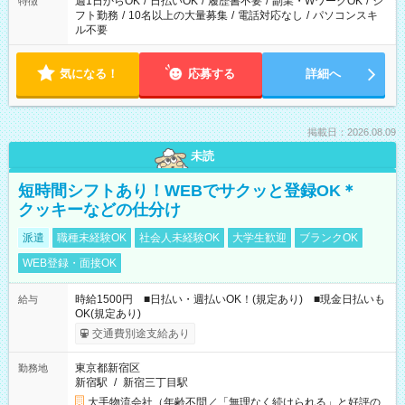
週1日からOK
/
日払いOK
/
履歴書不要
/
副業・WワークOK
/
シ
特徴
フト勤務
/
10名以上の大量募集
/
電話対応なし
/
パソコンスキ
ル不要
気になる！
応募する
詳細へ
掲載日：2026.08.09
未読
短時間シフトあり！WEBでサクッと登録OK＊
クッキーなどの仕分け
派遣
職種未経験OK
社会人未経験OK
大学生歓迎
ブランクOK
WEB登録・面接OK
時給1500円 ■日払い・週払いOK！(規定あり) ■現金日払いも
給与
OK(規定あり)
交通費別途支給あり
東京都新宿区
勤務地
新宿駅
/
新宿三丁目駅
大手物流会社（年齢不問／「無理なく続けられる」と好評の