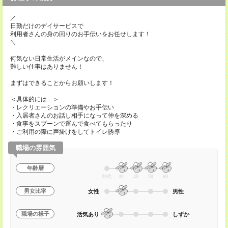
／
日勤だけのデイサービスで
利用者さんの身の回りのお手伝いをお任せします！
＼
何気ない日常生活がメインなので、
難しい仕事はありません！
まずはできることからお願いします！
＜具体的には…＞
・レクリエーションの準備やお手伝い
・入居者さんのお話し相手になって仲を深める
・食事をスプーンで運んで食べてもらったり
・ご利用の際に声掛けをしてトイレ誘導
職場の雰囲気
年齢層
20代
30
40
50
60
男女比率
女性
男性
職場の様子
活気あり
しずか