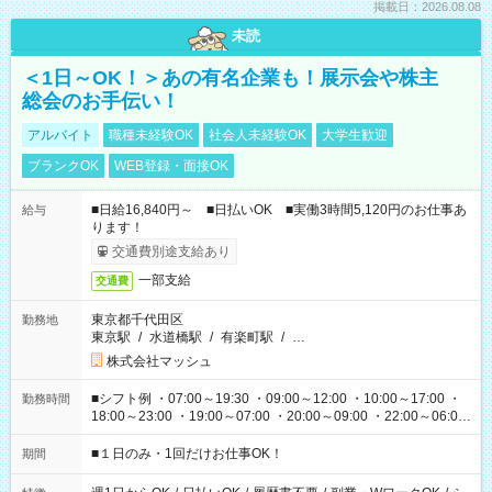
掲載日：2026.08.08
未読
＜1日～OK！＞あの有名企業も！展示会や株主
総会のお手伝い！
アルバイト
職種未経験OK
社会人未経験OK
大学生歓迎
ブランクOK
WEB登録・面接OK
■日給16,840円～ ■日払いOK ■実働3時間5,120円のお仕事あ
給与
ります！
交通費別途支給あり
一部支給
交通費
東京都千代田区
勤務地
東京駅
/
水道橋駅
/
有楽町駅
/
…
株式会社マッシュ
■シフト例 ・07:00～19:30 ・09:00～12:00 ・10:00～17:00 ・
勤務時間
18:00～23:00 ・19:00～07:00 ・20:00～09:00 ・22:00～06:00
etc ★最短で3時間で5,120円のお仕事から 15時間で2万円近く稼
げるお仕事も！ ご希望のお時間に合わせてご紹介！ ※シフトは
■１日のみ・1回だけお仕事OK！
期間
現場によって異なります。 ※勿論、休憩時間はあるのでご安心
ください！