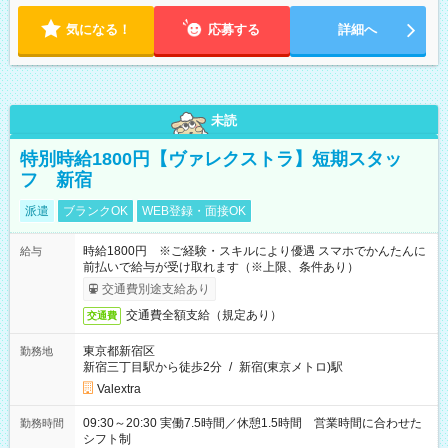
気になる！
応募する
詳細へ
未読
特別時給1800円【ヴァレクストラ】短期スタッ
フ 新宿
派遣
ブランクOK
WEB登録・面接OK
時給1800円 ※ご経験・スキルにより優遇 スマホでかんたんに
給与
前払いで給与が受け取れます（※上限、条件あり）
交通費別途支給あり
交通費全額支給（規定あり）
交通費
東京都新宿区
勤務地
新宿三丁目駅から徒歩2分
/
新宿(東京メトロ)駅
Valextra
09:30～20:30 実働7.5時間／休憩1.5時間 営業時間に合わせた
勤務時間
シフト制