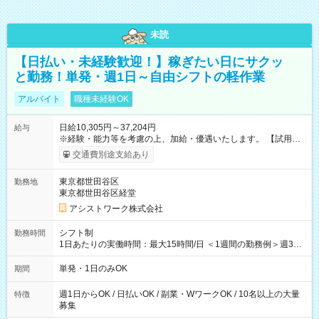
未読
【日払い・未経験歓迎！】稼ぎたい日にサクッ
と勤務！単発・週1日～自由シフトの軽作業
アルバイト
職種未経験OK
日給10,305円～37,204円
給与
※経験・能力等を考慮の上、加給・優遇いたします。 【試用期
間】試用期間なし
交通費別途支給あり
東京都世田谷区
勤務地
東京都世田谷区経堂
アシストワーク株式会社
シフト制
勤務時間
1日あたりの実働時間：最大15時間/日 ＜1週間の勤務例＞週3回
勤務 勤務：月・水・金 休み：火・木・土・日 好きな時にお仕事
可能です！ ※1日あたりの最大実働時間は日勤、夜勤共に勤務し
単発・1日のみOK
期間
た時間になります。
週1日からOK / 日払いOK / 副業・WワークOK / 10名以上の大量
特徴
募集