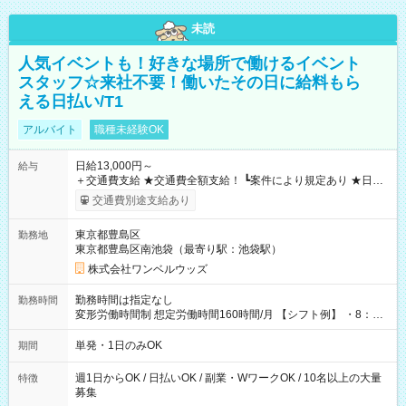
未読
人気イベントも！好きな場所で働けるイベント
スタッフ☆来社不要！働いたその日に給料もら
える日払い/T1
アルバイト
職種未経験OK
日給13,000円～
給与
＋交通費支給 ★交通費全額支給！ ┗案件により規定あり ★日払
いOK！（規定あり） ┗働いたその日に現金GET♪ お仕事後はコ
交通費別途支給あり
ンビニATMから 日払い分を引き落とせます！ 【試用期間】試
用期間なし
東京都豊島区
勤務地
東京都豊島区南池袋（最寄り駅：池袋駅）
株式会社ワンベルウッズ
勤務時間は指定なし
勤務時間
変形労働時間制 想定労働時間160時間/月 【シフト例】 ・8：00
～21：00
単発・1日のみOK
期間
週1日からOK / 日払いOK / 副業・WワークOK / 10名以上の大量
特徴
募集