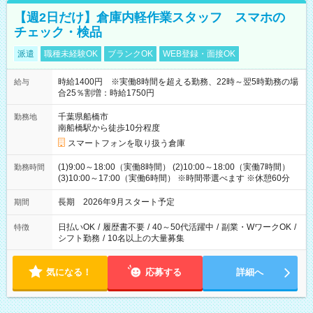
【週2日だけ】倉庫内軽作業スタッフ スマホの
チェック・検品
派遣
職種未経験OK
ブランクOK
WEB登録・面接OK
時給1400円 ※実働8時間を超える勤務、22時～翌5時勤務の場
給与
合25％割増：時給1750円
千葉県船橋市
勤務地
南船橋駅から徒歩10分程度
スマートフォンを取り扱う倉庫
(1)9:00～18:00（実働8時間） (2)10:00～18:00（実働7時間）
勤務時間
(3)10:00～17:00（実働6時間） ※時間帯選べます ※休憩60分
長期 2026年9月スタート予定
期間
日払いOK
/
履歴書不要
/
40～50代活躍中
/
副業・WワークOK
/
特徴
シフト勤務
/
10名以上の大量募集
気になる！
応募する
詳細へ