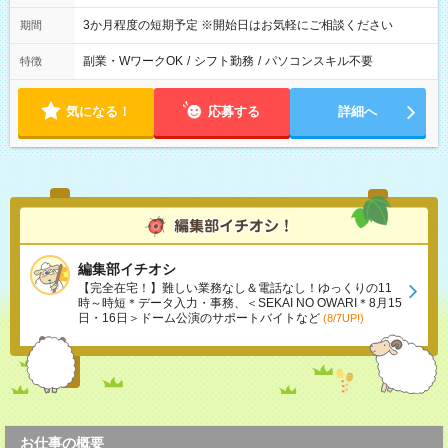
3か月程度の短期予定 ※開始日はお気軽にご相談ください
期間
副業・WワークOK
/
シフト勤務
/
パソコンスキル不要
特徴
気になる！
応募する
詳細へ
編集部イチオシ
【完全在宅！】難しい業務なし＆電話なし！ゆっくりの11
時～時短＊データ入力・事務、＜SEKAI NO OWARI＊8月15
日・16日＞ドーム公演のサポートバイトなど
(8/7UP!)
お仕事の概要