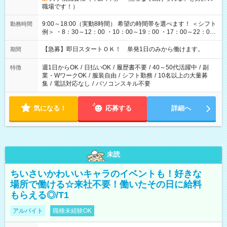
職場です！）
9:00～18:00（実動8時間） 希望の時間帯を選べます！ ＜シフト
勤務時間
例＞ ・8：30～12：00 ・10：00～19：00 ・17：00～22：00
・13：00～22：00 ・22：00～翌6：00 など
【急募】即日スタートＯＫ！ 単発1日のみから働けます。
期間
週1日からOK
/
日払いOK
/
履歴書不要
/
40～50代活躍中
/
副
特徴
業・WワークOK
/
服装自由
/
シフト勤務
/
10名以上の大量募
集
/
電話対応なし
/
パソコンスキル不要
気になる！
応募する
詳細へ
未読
ちいさいかわいいキャラのイベントも！好きな
場所で働ける☆来社不要！働いたその日に給料
もらえる◎/T1
アルバイト
職種未経験OK