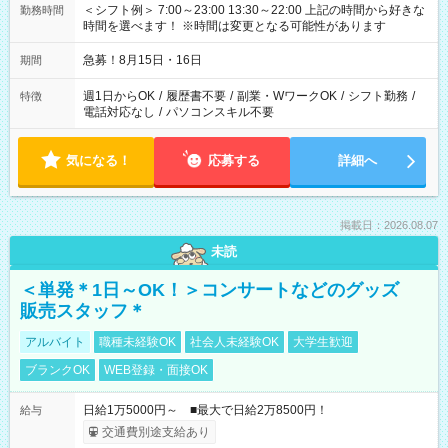
＜シフト例＞ 7:00～23:00 13:30～22:00 上記の時間から好きな
勤務時間
時間を選べます！ ※時間は変更となる可能性があります
急募！8月15日・16日
期間
週1日からOK
/
履歴書不要
/
副業・WワークOK
/
シフト勤務
/
特徴
電話対応なし
/
パソコンスキル不要
気になる！
応募する
詳細へ
掲載日：2026.08.07
未読
＜単発＊1日～OK！＞コンサートなどのグッズ
販売スタッフ＊
アルバイト
職種未経験OK
社会人未経験OK
大学生歓迎
ブランクOK
WEB登録・面接OK
日給1万5000円～ ■最大で日給2万8500円！
給与
交通費別途支給あり