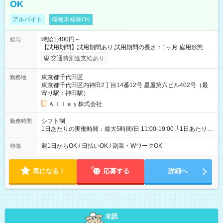
OK
アルバイト
職種未経験OK
時給1,400円～
給与
【試用期間】試用期間あり 試用期間の長さ：1ヶ月 雇用形態、
給与は本採用時と同じです。
交通費別途支給あり
東京都千代田区
勤務地
東京都千代田区内神田2丁目14番12号 星屋第六ビル402号（最
寄り駅：神田駅）
Ａｌｌｅｙ株式会社
シフト制
勤務時間
1日あたりの実働時間：最大5時間/日 11:00-19:00 └1日あたりの
実働時間：1-5時間 └上記の時間帯内であれば、いつでも勤務可
能！ └平日・土曜日の中で、お好きな曜日でご勤務いただけま
週1日からOK / 日払いOK / 副業・WワークOK
特徴
す！ 【シフト例】 ・11:00～14:00 ・16:30～19:00 ・13:00～
18:00 などのように、自由な働き方が可能なお仕事です！
気になる！
応募する
詳細へ
未読