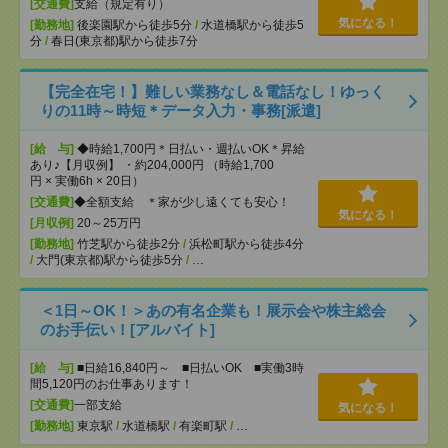
[交通費]
支給（規定有り）
気になる！
[勤務地]
後楽園駅から徒歩5分
/
水道橋駅から徒歩5
分
/
春日(東京都)駅から徒歩7分
【完全在宅！】難しい業務なし＆電話なし！ゆっく
りの11時～時短＊データ入力・事務[派遣]
[給 与]
◆時給1,700円＊日払い・週払いOK＊昇給
あり♪【月収例】 ・約204,000円 （時給1,700
円 × 実働6h × 20日）
[交通費]
◆全額支給 ＊家が少し遠くても安心！
気になる！
[月収例]
20～25万円
[勤務地]
竹芝駅から徒歩2分
/
浜松町駅から徒歩4分
/
大門(東京都)駅から徒歩5分
/
…
＜1日～OK！＞あの有名企業も！展示会や株主総会
のお手伝い！[アルバイト]
[給 与]
■日給16,840円～ ■日払いOK ■実働3時
間5,120円のお仕事あります！
[交通費]
一部支給
気になる！
[勤務地]
東京駅
/
水道橋駅
/
有楽町駅
/
…