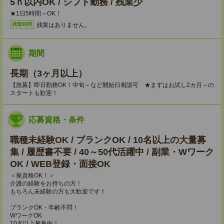
5ｈ以内OK / シフト勤務 / 残業少
★1日5時間～OK！
残業はありません。
残業時間
期間
長期（3ヶ月以上）
【急募】即日勤務OK！中旬～など開始日相談可 ★まずはお試し2カ月～の
スタートも歓迎！
応募資格・条件
職種未経験OK / ブランクOK / 10名以上の大量募
集 / 履歴書不要 / 40～50代活躍中 / 副業・Wワーク
OK / WEB登録・面接OK
＜無資格OK！＞
介護の経験をお持ちの方！
もちろん未経験の方も大歓迎です！
ブランクOK・年齢不問！
WワークOK
10名以上募集中！