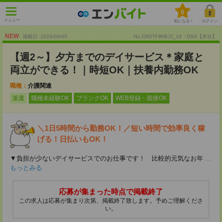
0
メニュー
気になる！
ログイン
NEW
掲載日 :2026
/
08
/
05
No.CRSTF神奈川_18・DSS【本社】
【週2～】夕方までのデイサービス＊家庭と
両立ができる！｜時短OK｜扶養内勤務OK
職種：
介護関連
派遣
職種未経験OK
ブランクOK
WEB登録・面接OK
＼1日5時間から勤務OK！／短い時間で効率良く稼
げる！日払いもOK！
▼負担が少ないデイサービスでのお仕事です！ 比較的元気なお年
...
もっとみる
応募が集まった時点で掲載終了
この求人は応募が集まり次第、掲載終了致します。予めご理解くださ
い。