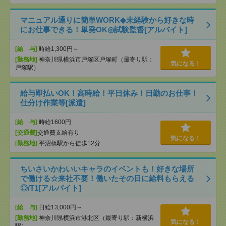
マニュアル通りに簡単WORK◆未経験から好きな時
にお仕事できる！単発OK◎試験監督[アルバイト]
[給 与]
時給1,300円～
[勤務地]
神奈川県横浜市戸塚区戸塚町（最寄り駅：
気になる！
戸塚駅）
給与即払いOK！高時給！平日休み！日勤のお仕事！
仕分け作業等[派遣]
[給 与]
時給1600円
[交通費]
交通費支給有り
気になる！
[勤務地]
平沼橋駅から徒歩12分
ちいさいかわいいキャラのイベントも！好きな場所
で働ける☆来社不要！働いたその日に給料もらえる
◎/T1[アルバイト]
[給 与]
日給13,000円～
[勤務地]
神奈川県横浜市港北区（最寄り駅：新横浜
気になる！