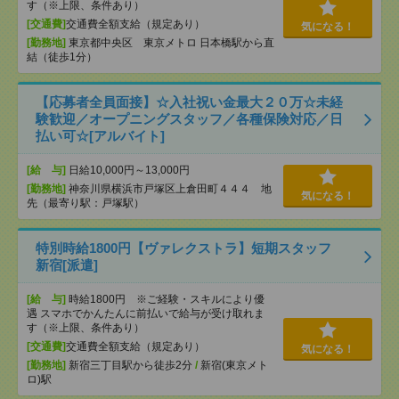
す（※上限、条件あり）
[交通費]
交通費全額支給（規定あり）
気になる！
[勤務地]
東京都中央区 東京メトロ 日本橋駅から直
結（徒歩1分）
【応募者全員面接】☆入社祝い金最大２０万☆未経
験歓迎／オープニングスタッフ／各種保険対応／日
払い可☆[アルバイト]
[給 与]
日給10,000円～13,000円
[勤務地]
神奈川県横浜市戸塚区上倉田町４４４ 地
気になる！
先（最寄り駅：戸塚駅）
特別時給1800円【ヴァレクストラ】短期スタッフ
新宿[派遣]
[給 与]
時給1800円 ※ご経験・スキルにより優
遇 スマホでかんたんに前払いで給与が受け取れま
す（※上限、条件あり）
[交通費]
交通費全額支給（規定あり）
気になる！
[勤務地]
新宿三丁目駅から徒歩2分
/
新宿(東京メト
ロ)駅