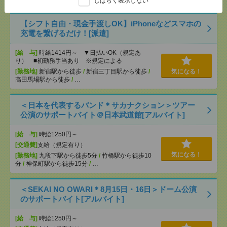
しばらく表示しない
【シフト自由・現金手渡しOK】iPhoneなどスマホの
充電を繋げるだけ！[派遣]
[給 与]
時給1414円～ ▼日払いOK（規定あ
り） ■初勤務手当あり ※規定による
[勤務地]
新宿駅から徒歩
/
新宿三丁目駅から徒歩
/
気になる！
高田馬場駅から徒歩
/
…
＜日本を代表するバンド＊サカナクション＞ツアー
公演のサポートバイト＠日本武道館[アルバイト]
[給 与]
時給1250円～
[交通費]
支給（規定有り）
気になる！
[勤務地]
九段下駅から徒歩5分
/
竹橋駅から徒歩10
分
/
神保町駅から徒歩15分
/
…
＜SEKAI NO OWARI＊8月15日・16日＞ドーム公演
のサポートバイト[アルバイト]
[給 与]
時給1250円～