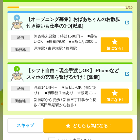
気になる！
電話応募
1
/10
【オープニング募集】おばあちゃんのお散歩
メール
LINE
で送る
で送る
付き添いも仕事の1つ[派遣]
無資格未経験：時給1500円～ ■週払
給与
いOK ■扶養内OK ■日収1万2000円
シェア
ツイート
ブックマーク
以上
戸塚駅 / 東戸塚駅 / 舞岡駅
気になる!
勤務地
あなたの閲覧履歴からの
【シフト自由・現金手渡しOK】iPhoneなど
おすすめ
スマホの充電を繋げるだけ！[派遣]
時給1414円～ ▼日払いOK（規定あ
給与
り） ■初勤務手当あり ※規定によ
る
新宿駅から徒歩 / 新宿三丁目駅から徒
気になる!
勤務地
【オープニング募集】おばあちゃんのお散歩付き添
歩 / 高田馬場駅から徒歩 / …
いも仕事の1つ[派遣]
[給 与]
無資格未経験：時給1500円～ ■週払い
スキップ
どちらも気になる！
OK ■扶養内OK ■日収1万2000円以上
[交通費]
交通費全額支給
気になる！
[勤務地]
戸塚駅
/
東戸塚駅
/
舞岡駅