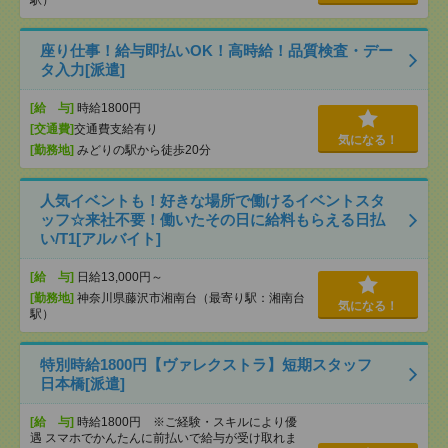
駅）
座り仕事！給与即払いOK！高時給！品質検査・デー
タ入力[派遣]
[給 与]
時給1800円
[交通費]
交通費支給有り
気になる！
[勤務地]
みどりの駅から徒歩20分
人気イベントも！好きな場所で働けるイベントスタ
ッフ☆来社不要！働いたその日に給料もらえる日払
い/T1[アルバイト]
[給 与]
日給13,000円～
[勤務地]
神奈川県藤沢市湘南台（最寄り駅：湘南台
気になる！
駅）
特別時給1800円【ヴァレクストラ】短期スタッフ
日本橋[派遣]
[給 与]
時給1800円 ※ご経験・スキルにより優
遇 スマホでかんたんに前払いで給与が受け取れま