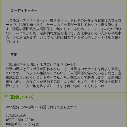
コーディネーター
【専任コーディネーターが一貫サポート】お仕事の紹介から就業後のフォロ
ーまで、現場を知り尽くした一人の担当者が一貫してあなたに寄り添いま
す。職場の雰囲気や人間関係まで熟知しているため、ミスマッチのない的確
なアドバイスが可能。定期的な対話を通じて、お仕事探しの不安から就業中
の小さなお悩みまで、いつでも気軽に相談できる安心のサポート体制を整え
ています。
営業
【現場の声を大切にする営業がフルサポート】
介護の現場は日々状況が変わるからこそ、就業後のサポートを何より重視し
ています。「シフトの相談がしづらい」「人間関係で悩んでいる」など、直
接施設に言いにくいこともすべて私たちが間に入って解決します！定期的に
施設へ伺い、みなさんが笑顔で気持ちよく働けるよう、全力で交渉・調整を
行います。一人で抱え込まずに、まずは何でも頼ってくださいね！
登録について
Web登録は24時間365日受け付けております！
お電話の場合
■平日：8時～20時
■所要時間：20分程度