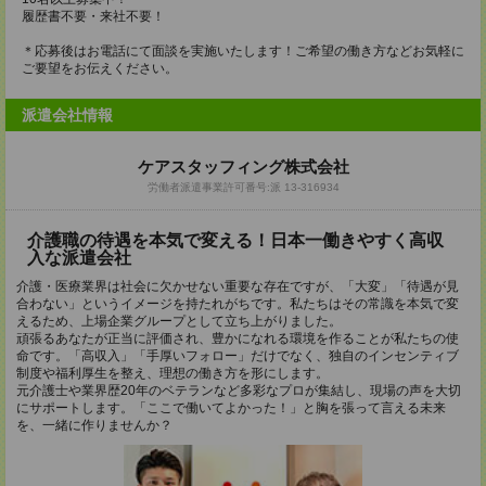
履歴書不要・来社不要！
＊応募後はお電話にて面談を実施いたします！ご希望の働き方などお気軽に
ご要望をお伝えください。
派遣会社情報
ケアスタッフィング株式会社
労働者派遣事業許可番号:派 13-316934
介護職の待遇を本気で変える！日本一働きやすく高収
入な派遣会社
介護・医療業界は社会に欠かせない重要な存在ですが、「大変」「待遇が見
合わない」というイメージを持たれがちです。私たちはその常識を本気で変
えるため、上場企業グループとして立ち上がりました。
頑張るあなたが正当に評価され、豊かになれる環境を作ることが私たちの使
命です。「高収入」「手厚いフォロー」だけでなく、独自のインセンティブ
制度や福利厚生を整え、理想の働き方を形にします。
元介護士や業界歴20年のベテランなど多彩なプロが集結し、現場の声を大切
にサポートします。「ここで働いてよかった！」と胸を張って言える未来
を、一緒に作りませんか？