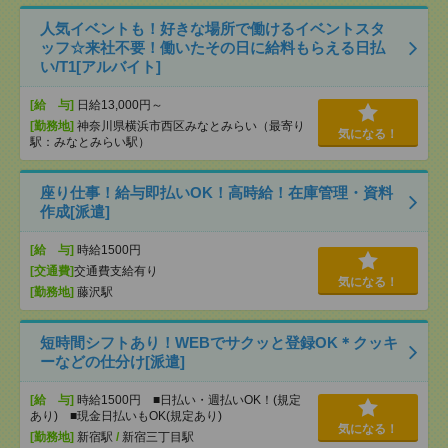
人気イベントも！好きな場所で働けるイベントスタ
ッフ☆来社不要！働いたその日に給料もらえる日払
い/T1[アルバイト]
[給 与]
日給13,000円～
[勤務地]
神奈川県横浜市西区みなとみらい（最寄り
気になる！
駅：みなとみらい駅）
座り仕事！給与即払いOK！高時給！在庫管理・資料
作成[派遣]
[給 与]
時給1500円
[交通費]
交通費支給有り
気になる！
[勤務地]
藤沢駅
短時間シフトあり！WEBでサクッと登録OK＊クッキ
ーなどの仕分け[派遣]
[給 与]
時給1500円 ■日払い・週払いOK！(規定
あり) ■現金日払いもOK(規定あり)
気になる！
[勤務地]
新宿駅
/
新宿三丁目駅