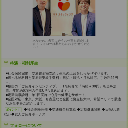
あなたのご希望に合うお仕事を紹介しま
す！ フォローは私たちにおまかせくださ
い！
待遇・福利厚生
■社会保険完備・交通費全額支給：生活の土台をしっかり守ります。
■選べる給料日と業界最安級手数料：日払・週払・月払対応。手数料55円
～。
■独自の「ご紹介インセンティブ」：1名紹介で「時給＋30円」相当を加
算。年間約6万円の年収UPも見込めます。
■定期健康診断：年1回実施で心身の健康をサポート。
■全国対応：東京、大阪、名古屋など全国に拠点拡大中。希望エリアで最適
なお仕事をご紹介します。
◆社会保険完備 ◆交通費全額支給 ◆定期健康診断 ◆日払い/週
ポイント！
払い◆友人ご紹介ボーナス
フォローについて