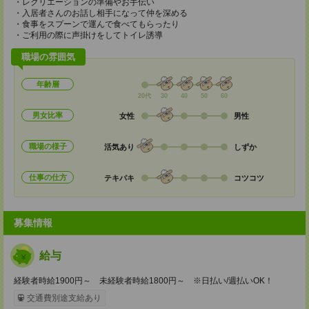
・レクリエーションの準備やお手伝い
・入居者さんのお話し相手になって仲を深める
・食事をスプーンで運んで食べてもらったり
・ご利用の際に声掛けをしてトイレ誘導
職場の雰囲気
年齢層
20代
30
40
50
60
男女比率
女性
男性
職場の様子
活気あり
しずか
仕事の仕方
テキパキ
コツコツ
募集情報
給与
経験者時給1900円～ 未経験者時給1800円～ ※日払い/週払いOK！
交通費別途支給あり