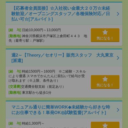
【応募者全員面接】☆入社祝い金最大２０万☆未経
験歓迎／オープニングスタッフ／各種保険対応／日
払い可☆[アルバイト]
[給 与]
日給10,000円～13,000円
[勤務地]
神奈川県横浜市戸塚区上倉田町４４３ 地
気になる！
先（最寄り駅：戸塚駅）
週2～【Theory／セオリー】販売スタッフ 大丸東京
[派遣]
[給 与]
時給1500円～1600円 ※ご経験・スキル
により優遇 スマホでかんたんに前払いで給与が受
け取れます（※上限、条件あり）
気になる！
[交通費]
交通費全額支給（規定あり）
[勤務地]
東京駅から徒歩1分
マニュアル通りに簡単WORK◆未経験から好きな時
にお仕事できる！単発OK◎試験監督[アルバイト]
[給 与]
時給1,300円～