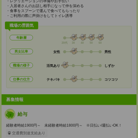
・レクリエーションの準備やお手伝い
・入居者さんのお話し相手になって仲を深める
・食事をスプーンで運んで食べてもらったり
・ご利用の際に声掛けをしてトイレ誘導
職場の雰囲気
年齢層
20代
30
40
50
60
男女比率
女性
男性
職場の様子
活気あり
しずか
仕事の仕方
テキパキ
コツコツ
募集情報
給与
経験者時給1900円～ 未経験者時給1800円～ ※日払い/週払いOK！
交通費別途支給あり