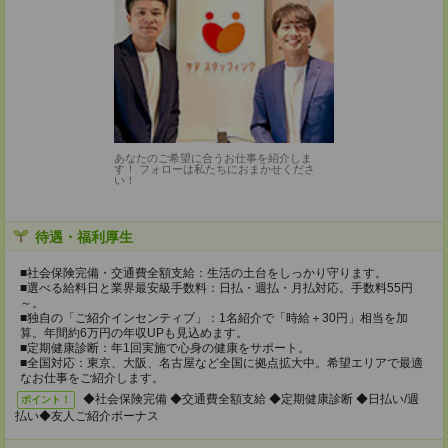
あなたのご希望に合うお仕事を紹介しま
す！ フォローは私たちにおまかせくださ
い！
待遇・福利厚生
■社会保険完備・交通費全額支給：生活の土台をしっかり守ります。
■選べる給料日と業界最安級手数料：日払・週払・月払対応。手数料55円
～。
■独自の「ご紹介インセンティブ」：1名紹介で「時給＋30円」相当を加
算。年間約6万円の年収UPも見込めます。
■定期健康診断：年1回実施で心身の健康をサポート。
■全国対応：東京、大阪、名古屋など全国に拠点拡大中。希望エリアで最適
なお仕事をご紹介します。
◆社会保険完備 ◆交通費全額支給 ◆定期健康診断 ◆日払い/週
ポイント！
払い◆友人ご紹介ボーナス