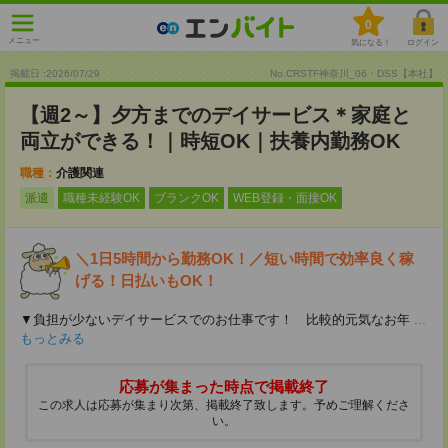
0
メニュー
気になる！
ログイン
掲載日 :2026
/
07
/
29
No.CRSTF神奈川_06・DSS【本社】
【週2～】夕方までのデイサービス＊家庭と
両立ができる！｜時短OK｜扶養内勤務OK
職種：
介護関連
派遣
職種未経験OK
ブランクOK
WEB登録・面接OK
＼1日5時間から勤務OK！／短い時間で効率良く稼
げる！日払いもOK！
▼負担が少ないデイサービスでのお仕事です！ 比較的元気なお年
...
もっとみる
応募が集まった時点で掲載終了
この求人は応募が集まり次第、掲載終了致します。予めご理解くださ
い。