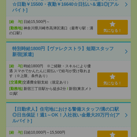
☆日勤￥15500・夜勤￥16640☆日払い＆週1◎[アル
バイト]
[給 与]
日給15,500円～
[勤務地]
神奈川県川崎市高津区溝口（最寄り駅：溝
気になる！
の口駅）
特別時給1800円【ヴァレクストラ】短期スタッフ
新宿[派遣]
[給 与]
時給1800円 ※ご経験・スキルにより優
遇 スマホでかんたんに前払いで給与が受け取れま
す（※上限、条件あり）
[交通費]
交通費全額支給（規定あり）
気になる！
[勤務地]
新宿三丁目駅から徒歩2分
/
新宿(東京メト
ロ)駅
【日勤求人】住宅地における警備スタッフ/溝の口駅
◎日当保証！週1～OK！入社祝い金最大20万円☆[ア
ルバイト]
[給 与]
日給10,000円～15,500円