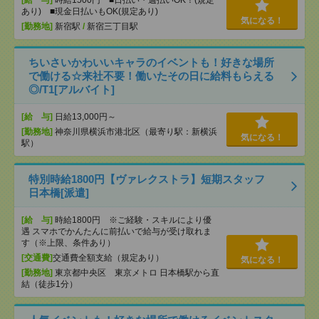
[給 与]
時給1500円 ■日払い・週払いOK！(規定
あり) ■現金日払いもOK(規定あり)
気になる！
[勤務地]
新宿駅
/
新宿三丁目駅
ちいさいかわいいキャラのイベントも！好きな場所
で働ける☆来社不要！働いたその日に給料もらえる
◎/T1[アルバイト]
[給 与]
日給13,000円～
[勤務地]
神奈川県横浜市港北区（最寄り駅：新横浜
気になる！
駅）
特別時給1800円【ヴァレクストラ】短期スタッフ
日本橋[派遣]
[給 与]
時給1800円 ※ご経験・スキルにより優
遇 スマホでかんたんに前払いで給与が受け取れま
す（※上限、条件あり）
[交通費]
交通費全額支給（規定あり）
気になる！
[勤務地]
東京都中央区 東京メトロ 日本橋駅から直
結（徒歩1分）