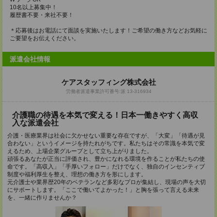
10名以上募集中！
履歴書不要・来社不要！
＊応募後はお電話にて面談を実施いたします！ご希望の働き方などお気軽に
ご要望をお伝えください。
派遣会社情報
ケアスタッフィング株式会社
労働者派遣事業許可番号:派 13-316934
介護職の待遇を本気で変える！日本一働きやすく高収
入な派遣会社
介護・医療業界は社会に欠かせない重要な存在ですが、「大変」「待遇が見
合わない」というイメージを持たれがちです。私たちはその常識を本気で変
えるため、上場企業グループとして立ち上がりました。
頑張るあなたが正当に評価され、豊かになれる環境を作ることが私たちの使
命です。「高収入」「手厚いフォロー」だけでなく、独自のインセンティブ
制度や福利厚生を整え、理想の働き方を形にします。
元介護士や業界歴20年のベテランなど多彩なプロが集結し、現場の声を大切
にサポートします。「ここで働いてよかった！」と胸を張って言える未来
を、一緒に作りませんか？