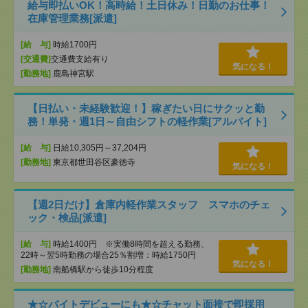
給与即払いOK！高時給！土日休み！日勤のお仕事！
在庫管理業務[派遣]
[給 与]
時給1700円
[交通費]
交通費支給有り
気になる！
[勤務地]
鹿島神宮駅
【日払い・未経験歓迎！】稼ぎたい日にサクッと勤
務！単発・週1日～自由シフトの軽作業[アルバイト]
[給 与]
日給10,305円～37,204円
[勤務地]
東京都世田谷区豪徳寺
気になる！
【週2日だけ】倉庫内軽作業スタッフ スマホのチェ
ック・検品[派遣]
[給 与]
時給1400円 ※実働8時間を超える勤務、
22時～翌5時勤務の場合25％割増：時給1750円
気になる！
[勤務地]
南船橋駅から徒歩10分程度
★☆バイトデビューにも★☆チャット面接で即採用