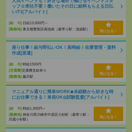
人気イベントも！好きな場所で働けるイベントスタ
ッフ☆来社不要！働いたその日に給料もらえる日払
い/T1[アルバイト]
[給 与]
日給13,000円～
[勤務地]
東京都豊島区南池袋（最寄り駅：池袋駅）
気になる！
座り仕事！給与即払いOK！高時給！在庫管理・資料
作成[派遣]
[給 与]
時給1500円
[交通費]
交通費支給有り
気になる！
[勤務地]
藤沢駅
マニュアル通りに簡単WORK◆未経験から好きな時
にお仕事できる！単発OK◎試験監督[アルバイト]
[給 与]
時給1,300円～
[勤務地]
神奈川県川崎市中原区小杉町（最寄り駅：
気になる！
武蔵小杉駅）