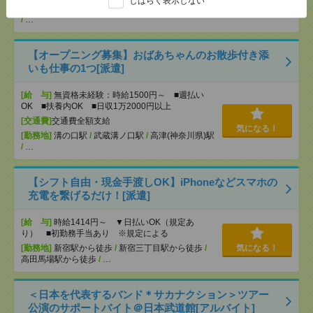
しばらく表示しない
気になる！
[勤務地]
溝の口駅
/
武蔵溝ノ口駅
/
高津(神奈川県)駅
/
…
【オープニング募集】おばあちゃんのお散歩付き添
いも仕事の1つ[派遣]
[給 与]
無資格未経験：時給1500円～ ■週払い
OK ■扶養内OK ■日収1万2000円以上
[交通費]
交通費全額支給
気になる！
[勤務地]
溝の口駅
/
武蔵溝ノ口駅
/
高津(神奈川県)駅
/
…
【シフト自由・現金手渡しOK】iPhoneなどスマホの
充電を繋げるだけ！[派遣]
[給 与]
時給1414円～ ▼日払いOK（規定あ
り） ■初勤務手当あり ※規定による
[勤務地]
新宿駅から徒歩
/
新宿三丁目駅から徒歩
/
気になる！
高田馬場駅から徒歩
/
…
＜日本を代表するバンド＊サカナクション＞ツアー
公演のサポートバイト＠日本武道館[アルバイト]