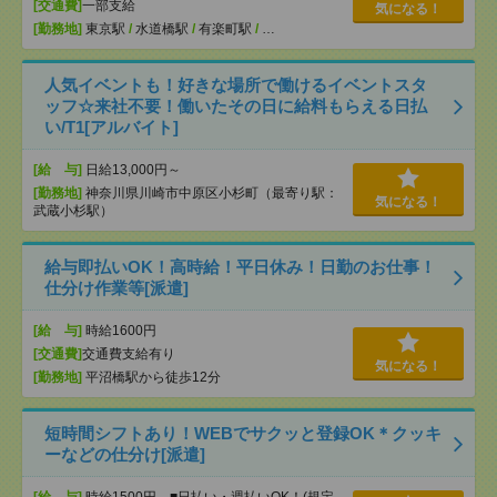
[交通費]
一部支給
気になる！
[勤務地]
東京駅
/
水道橋駅
/
有楽町駅
/
…
人気イベントも！好きな場所で働けるイベントスタ
ッフ☆来社不要！働いたその日に給料もらえる日払
い/T1[アルバイト]
[給 与]
日給13,000円～
[勤務地]
神奈川県川崎市中原区小杉町（最寄り駅：
気になる！
武蔵小杉駅）
給与即払いOK！高時給！平日休み！日勤のお仕事！
仕分け作業等[派遣]
[給 与]
時給1600円
[交通費]
交通費支給有り
気になる！
[勤務地]
平沼橋駅から徒歩12分
短時間シフトあり！WEBでサクッと登録OK＊クッキ
ーなどの仕分け[派遣]