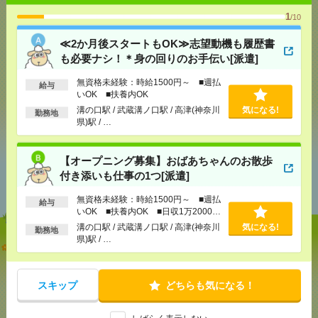
1
気になる！
電話応募
/10
≪2か月後スタートもOK≫志望動機も履歴書
も必要ナシ！＊身の回りのお手伝い[派遣]
メール
LINE
で送る
で送る
無資格未経験：時給1500円～ ■週払
給与
いOK ■扶養内OK
溝の口駅 / 武蔵溝ノ口駅 / 高津(神奈川
気になる!
勤務地
シェア
ツイート
ブックマーク
県)駅 / …
【オープニング募集】おばあちゃんのお散歩
あなたの閲覧履歴からの
付き添いも仕事の1つ[派遣]
おすすめ
無資格未経験：時給1500円～ ■週払
給与
いOK ■扶養内OK ■日収1万2000円
以上
溝の口駅 / 武蔵溝ノ口駅 / 高津(神奈川
気になる!
勤務地
県)駅 / …
≪2か月後スタートもOK≫志望動機も履歴書も必要
ナシ！＊身の回りのお手伝い[派遣]
スキップ
どちらも気になる！
[給 与]
無資格未経験：時給1500円～ ■週払い
OK ■扶養内OK
[交通費]
交通費全額支給