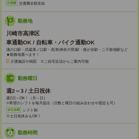
交通費全額支給
交通費
勤務地
川崎市高津区
車通勤OK / 自転車・バイク通勤OK
溝の口駅・武蔵溝ノ口駅・高津(神奈川県)駅・梶が谷駅・二子新地駅など
★勤務地選べます！
介護施設や病院 ※ご自宅近辺からご案内可能
勤務曜日
週2～3 / 土日祝休
週2日～OK！（月～日）
※希望のシフトを毎月提出（日数と曜日の組み合わせや固定も可）
シフト制
休日休暇
※土日祝休みもOK！
勤務時間