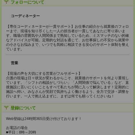
フォローについて
コーディネーター
【専任コーディネーターが一貫サポート】お仕事の紹介から就業後のフォロ
ーまで、現場を知り尽くした一人の担当者が一貫してあなたに寄り添いま
す。職場の雰囲気や人間関係まで熟知しているため、ミスマッチのない的確
なアドバイスが可能。定期的な対話を通じて、お仕事探しの不安から就業中
の小さなお悩みまで、いつでも気軽に相談できる安心のサポート体制を整え
ています。
営業
【現場の声を大切にする営業がフルサポート】
介護の現場は日々状況が変わるからこそ、就業後のサポートを何より重視し
ています。「シフトの相談がしづらい」「人間関係で悩んでいる」など、直
接施設に言いにくいこともすべて私たちが間に入って解決します！定期的に
施設へ伺い、みなさんが笑顔で気持ちよく働けるよう、全力で交渉・調整を
行います。一人で抱え込まずに、まずは何でも頼ってくださいね！
登録について
Web登録は24時間365日受け付けております！
お電話の場合
■平日：8時～20時