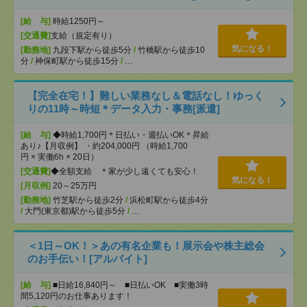
[給 与]
時給1250円～
[交通費]
支給（規定有り）
気になる！
[勤務地]
九段下駅から徒歩5分
/
竹橋駅から徒歩10
分
/
神保町駅から徒歩15分
/
…
【完全在宅！】難しい業務なし＆電話なし！ゆっく
りの11時～時短＊データ入力・事務[派遣]
[給 与]
◆時給1,700円＊日払い・週払いOK＊昇給
あり♪【月収例】 ・約204,000円 （時給1,700
円 × 実働6h × 20日）
[交通費]
◆全額支給 ＊家が少し遠くても安心！
気になる！
[月収例]
20～25万円
[勤務地]
竹芝駅から徒歩2分
/
浜松町駅から徒歩4分
/
大門(東京都)駅から徒歩5分
/
…
＜1日～OK！＞あの有名企業も！展示会や株主総会
のお手伝い！[アルバイト]
[給 与]
■日給16,840円～ ■日払いOK ■実働3時
間5,120円のお仕事あります！