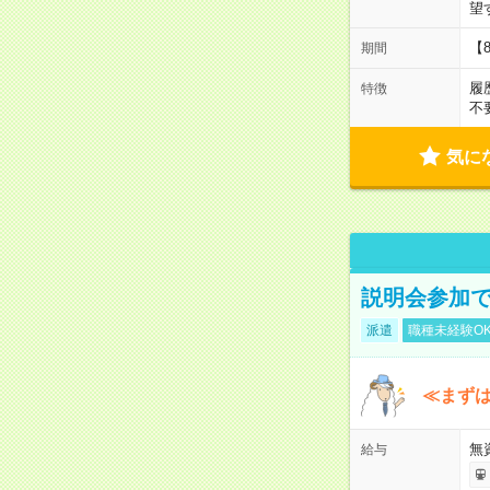
望
【
期間
履
特徴
不
気に
説明会参加で
派遣
職種未経験O
≪まずは
無
給与