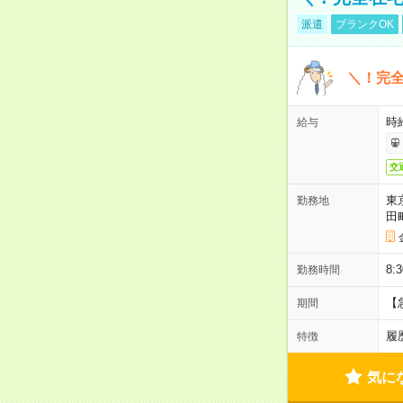
派遣
ブランクOK
＼！完全
時
給与
交
東
勤務地
田
8:
勤務時間
【
期間
履
特徴
気に