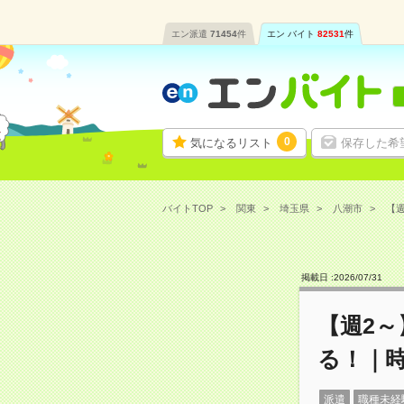
エン派遣
71454
件
エン バイト
82531
件
0
気になるリスト
保存した希
バイトTOP
関東
埼玉県
八潮市
【週
掲載日 :
2026
/
07
/
31
【週2
る！｜時
派遣
職種未経