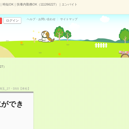
短OK｜扶養内勤務OK（111266227）｜エンバイト
ヘルプ・お問い合わせ
サイトマップ
ログイン
27）
TF埼玉_27・DSS【本社】
立ができ