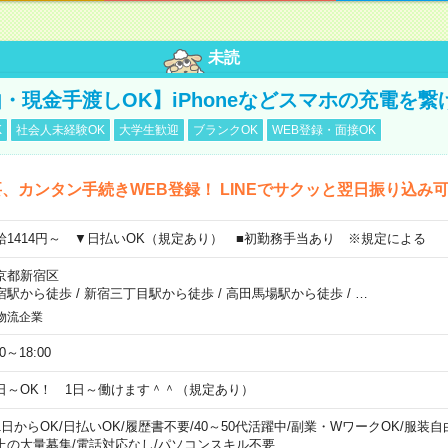
未読
・現金手渡しOK】iPhoneなどスマホの充電を繋
K
社会人未経験OK
大学生歓迎
ブランクOK
WEB登録・面接OK
、カンタン手続きWEB登録！ LINEでサクッと翌日振り込み
給1414円～ ▼日払いOK（規定あり） ■初勤務手当あり ※規定による
京都新宿区
宿駅から徒歩
/
新宿三丁目駅から徒歩
/
高田馬場駅から徒歩
/
…
物流企業
00～18:00
日～OK！ 1日～働けます＾＾（規定あり）
1日からOK
/
日払いOK
/
履歴書不要
/
40～50代活躍中
/
副業・WワークOK
/
服装自
上の大量募集
/
電話対応なし
/
パソコンスキル不要