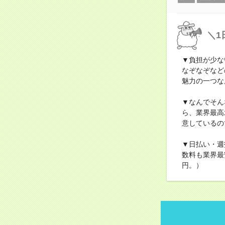
＼1
▼負担が少な
なぞなぞなど
魅力の一つな
▼なんでそん
ら、業界最高
意しているの
▼日払い・週
数料も業界最
円。）