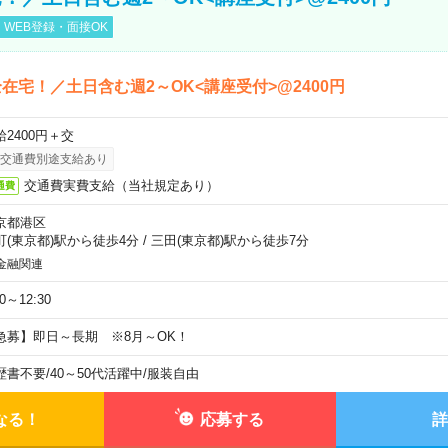
WEB登録・面接OK
在宅！／土日含む週2～OK<講座受付>@2400円
給2400円＋交
交通費別途支給あり
交通費実費支給（当社規定あり）
通費
京都港区
町(東京都)駅から徒歩4分
/
三田(東京都)駅から徒歩7分
金融関連
30～12:30
急募】即日～長期 ※8月～OK！
歴書不要
/
40～50代活躍中
/
服装自由
なる！
応募する
詳