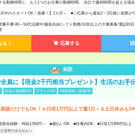
する勤務時間と、もう1つのお仕事の勤務時間。 合計で週40時間を超える場
8月中のスタートOK！急募！】2カ月～ ■ご応募から最短2～3日後に就業が
歴書不要
/
40～50代活躍中
/
服装自由
/
シフト勤務
/
10名以上の大量募集
/
電話対応
要
なる！
応募する
詳
未読
全員に【現金2千円相当プレゼント】生活のお手
K
社会人未経験OK
ブランクOK
WEB登録・面接OK
相談だけでもOK！≫日収1万円以上で週3日～＆土日休みもO
資格未経験：時給1350円～ ■週払いOK ■扶養内OK ■日収1万800円以上
交通費別途支給あり