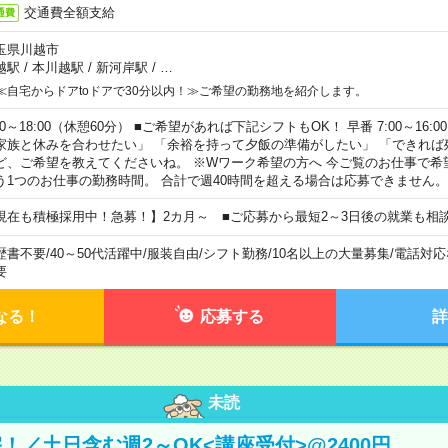
交通費全額支給
通費
玉県川越市
越駅
/
本川越駅
/
新河岸駅
/
…
≪自宅からドアtoドアで30分以内！≫ご希望の勤務地を紹介します。
00～18:00（休憩60分） ■ご希望があれば下記シフトもOK！ 早番 7:00～16:00 遅
家族と休みを合わせたい」 「余裕を持って夕飯の準備がしたい」 「できれば
ど、ご希望を教えてくださいね。 ※Wワーク希望の方へ 今ご覧のお仕事で希
う1つのお仕事の勤務時間。 合計で週40時間を超える場合は応募できません。
現在も積極採用中！急募！】2カ月～ ■ご応募から最短2～3日後の就業も相
歴書不要
/
40～50代活躍中
/
服装自由
/
シフト勤務
/
10名以上の大量募集
/
電話対応
要
なる！
応募する
詳
未読
！／土日含む週2～OK<講座受付>@2400円