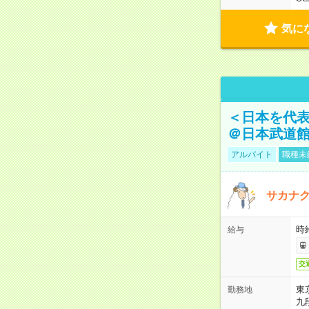
気に
＜日本を代
＠日本武道
アルバイト
職種未
サカナク
時
給与
交
東
勤務地
九