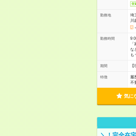
交
埼
勤務地
川
9:
勤務時間
「
な
も
【
期間
履
特徴
不
気に
＼！完全在宅