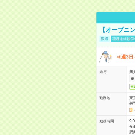
【オープニン
派遣
職種未経験O
≪週3日
無
給与
交
東
勤務地
巣
9:
勤務時間
夜
残