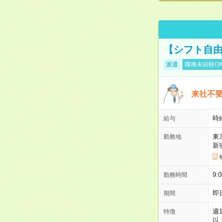
【シフト自由
派遣
職種未経験O
来社不要
時
給与
東
勤務地
新
9:
勤務時間
即
期間
週
特徴
以