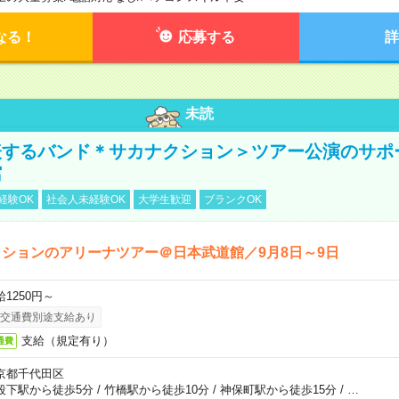
なる！
応募する
詳
未読
表するバンド＊サカナクション＞ツアー公演のサポ
館
経験OK
社会人未経験OK
大学生歓迎
ブランクOK
ションのアリーナツアー＠日本武道館／9月8日～9日
給1250円～
交通費別途支給あり
支給（規定有り）
通費
京都千代田区
段下駅から徒歩5分
/
竹橋駅から徒歩10分
/
神保町駅から徒歩15分
/
…