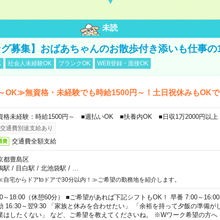
未読
グ募集】おばあちゃんのお散歩付き添いも仕事の
K
社会人未経験OK
ブランクOK
WEB登録・面接OK
～OK≫無資格・未経験でも時給1500円～！土日祝休みもOK
資格未経験：時給1500円～ ■週払いOK ■扶養内OK ■日収1万2000円以上
交通費別途支給あり
交通費全額支給
通費
京都豊島区
鴨駅
/
目白駅
/
北池袋駅
/
…
≪自宅からドアtoドアで30分以内！≫ご希望の勤務地を紹介します。
00～18:00（休憩60分） ■ご希望があれば下記シフトもOK！ 早番 7:00～16:00 遅
勤 16:30～翌9:30 「家族と休みを合わせたい」 「余裕を持って夕飯の準備
業はしたくない」 など、ご希望を教えてくださいね。 ※Wワーク希望の方へ