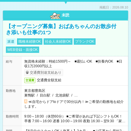
掲載日：2026.08.10
未読
【オープニング募集】おばあちゃんのお散歩付
き添いも仕事の1つ
派遣
職種未経験OK
社会人未経験OK
ブランクOK
WEB登録・面接OK
無資格未経験：時給1500円～ ■週払いOK ■扶養内OK ■日
給与
収1万2000円以上
交通費別途支給あり
交通費全額支給
交通費
東京都豊島区
勤務地
巣鴨駅
/
目白駅
/
北池袋駅
/
…
≪自宅からドアtoドアで30分以内！≫ご希望の勤務地を紹介
します。
9:00～18:00（休憩60分） ■ご希望があれば下記シフトもOK！
勤務時間
早番 7:00～16:00 遅番 10:00～19:00 夜勤 16:30～翌9:30 「家族
と休みを合わせたい」 「余裕を持って夕飯の準備がしたい」
「できれば残業はしたくない」 など、ご希望を教えてください