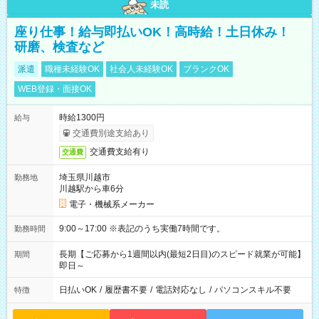
未読
座り仕事！給与即払いOK！高時給！土日休み！
研磨、検査など
派遣
職種未経験OK
社会人未経験OK
ブランクOK
WEB登録・面接OK
時給1300円
給与
交通費別途支給あり
交通費支給有り
交通費
埼玉県川越市
勤務地
川越駅から車6分
電子・機械系メーカー
9:00～17:00 ※表記のうち実働7時間です。
勤務時間
長期【ご応募から1週間以内(最短2日目)のスピード就業が可能】
期間
即日～
日払いOK
/
履歴書不要
/
電話対応なし
/
パソコンスキル不要
特徴