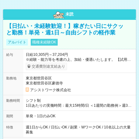
未読
【日払い・未経験歓迎！】稼ぎたい日にサクッ
と勤務！単発・週1日～自由シフトの軽作業
アルバイト
職種未経験OK
日給10,305円～37,204円
給与
※経験・能力等を考慮の上、加給・優遇いたします。 【試用期
間】試用期間なし
交通費別途支給あり
東京都世田谷区
勤務地
東京都世田谷区豪徳寺
アシストワーク株式会社
シフト制
勤務時間
1日あたりの実働時間：最大15時間/日 ＜1週間の勤務例＞週3回
勤務 勤務：月・水・金 休み：火・木・土・日 好きな時にお仕事
可能です！ ※1日あたりの最大実働時間は日勤、夜勤共に勤務し
単発・1日のみOK
期間
た時間になります。
週1日からOK / 日払いOK / 副業・WワークOK / 10名以上の大量
特徴
募集