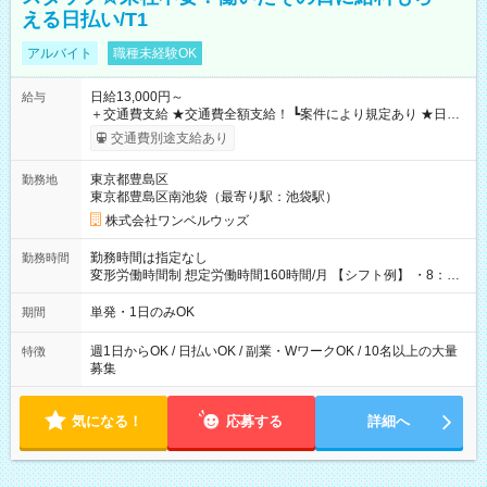
える日払い/T1
アルバイト
職種未経験OK
日給13,000円～
給与
＋交通費支給 ★交通費全額支給！ ┗案件により規定あり ★日払
いOK！（規定あり） ┗働いたその日に現金GET♪ お仕事後はコ
交通費別途支給あり
ンビニATMから 日払い分を引き落とせます！ 【試用期間】試
用期間なし
東京都豊島区
勤務地
東京都豊島区南池袋（最寄り駅：池袋駅）
株式会社ワンベルウッズ
勤務時間は指定なし
勤務時間
変形労働時間制 想定労働時間160時間/月 【シフト例】 ・8：00
～21：00
単発・1日のみOK
期間
週1日からOK / 日払いOK / 副業・WワークOK / 10名以上の大量
特徴
募集
気になる！
応募する
詳細へ