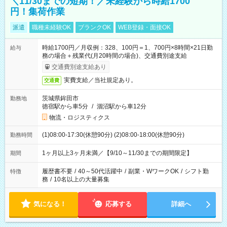
＼11/30までの短期！／未経験から時給1700
円！集荷作業
派遣
職種未経験OK
ブランクOK
WEB登録・面接OK
時給1700円／月収例：328、100円＝1、700円×8時間×21日勤
給与
務の場合＋残業代(月20時間の場合)、交通費別途支給
交通費別途支給あり
実費支給／当社規定あり。
交通費
茨城県鉾田市
勤務地
徳宿駅から車5分
/
涸沼駅から車12分
物流・ロジスティクス
(1)08:00-17:30(休憩90分) (2)08:00-18:00(休憩90分)
勤務時間
1ヶ月以上3ヶ月未満／【9/10～11/30までの期間限定】
期間
履歴書不要
/
40～50代活躍中
/
副業・WワークOK
/
シフト勤
特徴
務
/
10名以上の大量募集
気になる！
応募する
詳細へ