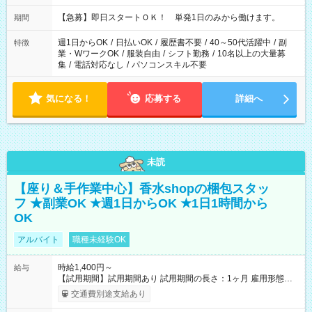
・13：00～22：00 ・22：00～翌6：00 など
【急募】即日スタートＯＫ！ 単発1日のみから働けます。
期間
週1日からOK
/
日払いOK
/
履歴書不要
/
40～50代活躍中
/
副
特徴
業・WワークOK
/
服装自由
/
シフト勤務
/
10名以上の大量募
集
/
電話対応なし
/
パソコンスキル不要
気になる！
応募する
詳細へ
未読
【座り＆手作業中心】香水shopの梱包スタッ
フ ★副業OK ★週1日からOK ★1日1時間から
OK
アルバイト
職種未経験OK
時給1,400円～
給与
【試用期間】試用期間あり 試用期間の長さ：1ヶ月 雇用形態、
給与は本採用時と同じです。
交通費別途支給あり