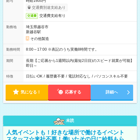
時給1600円
給与
交通費別途支給あり
交通費支給有り
交通費
埼玉県越谷市
勤務地
新越谷駅
その他製造
8:00～17:00 ※表記のうち実働8時間です。
勤務時間
長期【ご応募から1週間以内(最短2日目)のスピード就業が可能】
期間
即日～
日払いOK
/
履歴書不要
/
電話対応なし
/
パソコンスキル不要
特徴
気になる！
応募する
詳細へ
未読
人気イベントも！好きな場所で働けるイベント
スタッフ☆来社不要！働いたその日に給料もら