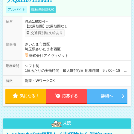
フ/Q311071125041
アルバイト
職種未経験OK
時給1,600円～
給与
【試用期間】試用期間なし
交通費別途支給あり
さいたま市西区
勤務地
埼玉県さいたま市西区
株式会社アイヴィジット
シフト制
勤務時間
1日あたりの実働時間：最大8時間/日 勤務時間 9：00～18：
00(実働8h、休憩1h) 土日祝含む週3日～OK、シフト制 ※もちろ
ん週5日勤務もOK♪ 勤務期間：2026年8月12日～9月9日※リスト
副業・WワークOK
特徴
全件完了で業務終了
気になる！
応募する
詳細へ
未読