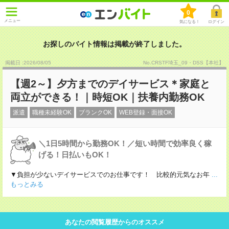
0
メニュー
気になる！
ログイン
お探しのバイト情報は掲載が終了しました。
掲載日 :2026
/
08
/
05
No.CRSTF埼玉_09・DSS【本社】
【週2～】夕方までのデイサービス＊家庭と
両立ができる！｜時短OK｜扶養内勤務OK
派遣
職種未経験OK
ブランクOK
WEB登録・面接OK
＼1日5時間から勤務OK！／短い時間で効率良く稼
げる！日払いもOK！
▼負担が少ないデイサービスでのお仕事です！ 比較的元気なお年
...
もっとみる
あなたの閲覧履歴からのオススメ