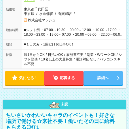
東京都千代田区
勤務地
東京駅
/
水道橋駅
/
有楽町駅
/
…
株式会社マッシュ
■シフト例 ・07:00～19:30 ・09:00～12:00 ・10:00～17:00 ・
勤務時間
18:00～23:00 ・19:00～07:00 ・20:00～09:00 ・22:00～06:00
etc ★最短で3時間で5,120円のお仕事から 15時間で2万円近く稼
げるお仕事も！ ご希望のお時間に合わせてご紹介！ ※シフトは
■１日のみ・1回だけお仕事OK！
期間
現場によって異なります。 ※勿論、休憩時間はあるのでご安心
ください！
週1日からOK
/
日払いOK
/
履歴書不要
/
副業・WワークOK
/
シ
特徴
フト勤務
/
10名以上の大量募集
/
電話対応なし
/
パソコンスキ
ル不要
気になる！
応募する
詳細へ
未読
ちいさいかわいいキャラのイベントも！好きな
場所で働ける☆来社不要！働いたその日に給料
もらえる◎/T1