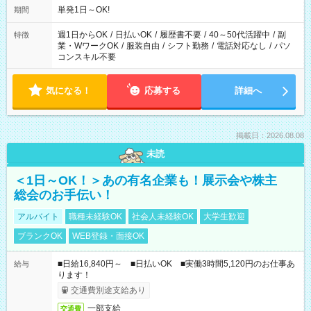
単発1日～OK!
期間
週1日からOK
/
日払いOK
/
履歴書不要
/
40～50代活躍中
/
副
特徴
業・WワークOK
/
服装自由
/
シフト勤務
/
電話対応なし
/
パソ
コンスキル不要
気になる！
応募する
詳細へ
掲載日：2026.08.08
未読
＜1日～OK！＞あの有名企業も！展示会や株主
総会のお手伝い！
アルバイト
職種未経験OK
社会人未経験OK
大学生歓迎
ブランクOK
WEB登録・面接OK
■日給16,840円～ ■日払いOK ■実働3時間5,120円のお仕事あ
給与
ります！
交通費別途支給あり
一部支給
交通費