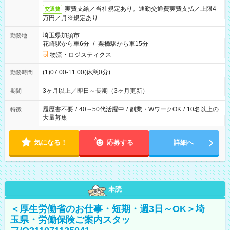
実費支給／当社規定あり。通勤交通費実費支払／上限4
交通費
万円／月※規定あり
埼玉県加須市
勤務地
花崎駅から車6分
/
栗橋駅から車15分
物流・ロジスティクス
(1)07:00-11:00(休憩0分)
勤務時間
3ヶ月以上／即日～長期（3ヶ月更新）
期間
履歴書不要
/
40～50代活躍中
/
副業・WワークOK
/
10名以上の
特徴
大量募集
気になる！
応募する
詳細へ
未読
＜厚生労働省のお仕事・短期・週3日～OK＞埼
玉県・労働保険ご案内スタッ