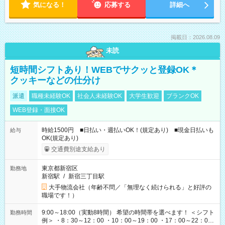
気になる！
応募する
詳細へ
掲載日：2026.08.09
未読
短時間シフトあり！WEBでサクッと登録OK＊
クッキーなどの仕分け
派遣
職種未経験OK
社会人未経験OK
大学生歓迎
ブランクOK
WEB登録・面接OK
時給1500円 ■日払い・週払いOK！(規定あり) ■現金日払いも
給与
OK(規定あり)
交通費別途支給あり
東京都新宿区
勤務地
新宿駅
/
新宿三丁目駅
大手物流会社（年齢不問／「無理なく続けられる」と好評の
職場です！）
9:00～18:00（実動8時間） 希望の時間帯を選べます！ ＜シフト
勤務時間
例＞ ・8：30～12：00 ・10：00～19：00 ・17：00～22：00