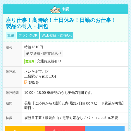
未読
座り仕事！高時給！土日休み！日勤のお仕事！
製品の封入・梱包
派遣
ブランクOK
WEB登録・面接OK
時給1310円
給与
交通費別途支給あり
交通費支給有り
交通費
さいたま市北区
勤務地
土呂駅から徒歩13分
製造外
10:00～18:00 ※表記のうち実働7時間です。
勤務時間
長期【ご応募から1週間以内(最短2日目)のスピード就業が可能】
期間
即日～
履歴書不要
/
服装自由
/
電話対応なし
/
パソコンスキル不要
特徴