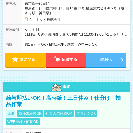
東京都千代田区
勤務地
東京都千代田区内神田2丁目14番12号 星屋第六ビル402号（最
寄り駅：神田駅）
Ａｌｌｅｙ株式会社
シフト制
勤務時間
1日あたりの実働時間：最大5時間/日 11:00-19:00 └1日あたりの
実働時間：1-5時間 └上記の時間帯内であれば、いつでも勤務可
能！ └平日・土曜日の中で、お好きな曜日でご勤務いただけま
週1日からOK / 日払いOK / 副業・WワークOK
特徴
す！ 【シフト例】 ・11:00～14:00 ・16:30～19:00 ・13:00～
18:00 などのように、自由な働き方が可能なお仕事です！
気になる！
応募する
詳細へ
未読
給与即払いOK！高時給！土日休み！仕分け・検
品作業
派遣
職種未経験OK
社会人未経験OK
ブランクOK
WEB登録・面接OK