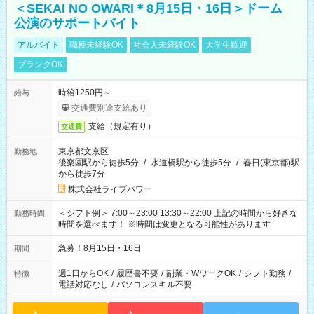
＜SEKAI NO OWARI＊8月15日・16日＞ドーム
公演のサポートバイト
アルバイト
職種未経験OK
社会人未経験OK
大学生歓迎
ブランクOK
時給1250円～
給与
交通費別途支給あり
支給（規定有り）
交通費
東京都文京区
勤務地
後楽園駅から徒歩5分
/
水道橋駅から徒歩5分
/
春日(東京都)駅
から徒歩7分
株式会社ライブパワー
＜シフト例＞ 7:00～23:00 13:30～22:00 上記の時間から好きな
勤務時間
時間を選べます！ ※時間は変更となる可能性があります
急募！8月15日・16日
期間
週1日からOK
/
履歴書不要
/
副業・WワークOK
/
シフト勤務
/
特徴
電話対応なし
/
パソコンスキル不要