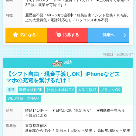
【8月中のスタートOK！急募！】2カ月～ ■ご応募から最短2～
期間
ね。 ※Wワーク希望の方へ 今ご覧のお仕事で希望する勤務時間
3日後に就業が可能です！
と、もう1つのお仕事の勤務時間。 合計で週40時間を超える場
合は応募できません。
履歴書不要
/
40～50代活躍中
/
服装自由
/
シフト勤務
/
10名以
特徴
上の大量募集
/
電話対応なし
/
パソコンスキル不要
気になる！
応募する
詳細へ
掲載日：2026.08.07
未読
【シフト自由・現金手渡しOK】iPhoneなどス
マホの充電を繋げるだけ！
派遣
職種未経験OK
社会人未経験OK
大学生歓迎
ブランクOK
WEB登録・面接OK
時給1414円～ ▼日払いOK（規定あり） ■初勤務手当あり
給与
※規定による
東京都新宿区
勤務地
新宿駅から徒歩
/
新宿三丁目駅から徒歩
/
高田馬場駅から徒歩
/
…