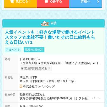
気になる！
応募する
詳細へ
未読
人気イベントも！好きな場所で働けるイベント
スタッフ☆来社不要！働いたその日に給料もら
える日払い/T1
アルバイト
職種未経験OK
日給13,000円～
給与
＋交通費支給 ★交通費全額支給！ ┗案件により規定あり ★日払
いOK！（規定あり） ┗働いたその日に現金GET♪ お仕事後はコ
交通費別途支給あり
ンビニATMから 日払い分を引き落とせます！ 【試用期間】試
用期間なし
埼玉県川口市
勤務地
埼玉県川口市東川口（最寄り駅：東川口駅）
株式会社ワンベルウッズ
勤務時間は指定なし
勤務時間
変形労働時間制 想定労働時間160時間/月 【シフト例】 ・8：00
～21：00
単発・1日のみOK
期間