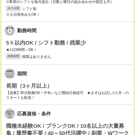
※希望のシフトを毎月提出（日数と曜日の組み合わせや固定も可）
シフト制
休日休暇
※土日祝休みもOK！
勤務時間
5ｈ以内OK / シフト勤務 / 残業少
★1日5時間～OK！
残業はありません。
残業時間
期間
長期（3ヶ月以上）
【急募】即日勤務OK！中旬～など開始日相談可 ★まずはお試し2カ月～の
スタートも歓迎！
応募資格・条件
職種未経験OK / ブランクOK / 10名以上の大量募
集 / 履歴書不要 / 40～50代活躍中 / 副業・Wワーク