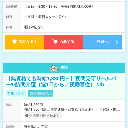
【日勤】 8:30～17:30（実働8時間/休憩60分）
勤務時間
・長期 ・即日スタートOK！
期間
電話対応なし
特徴
気になる！
応募する
詳細へ
未読
【無資格でも時給1,830円～】夜間見守りヘルパ
ー✨訪問介護（週1日から／夜勤専従） /Jb
アルバイト
職種未経験OK
時給1,830円～
給与
時給1,830円以上 ※交通費一部支給（既定あり） ※経験・能力を
考慮して決定します 【収入例】 週1回勤務の場合：1,830円×8時
交通費別途支給あり
間×4回=5万8,560円 週3回勤務の場合：1,830円×8時間×12回
=17万5,680円 【試用期間】試用期間あり 試用期間の長さ：2ヶ
埼玉県北足立郡
勤務地
月 ※ 雇用形態と給与に、本採用時と異なる部分があります。 雇