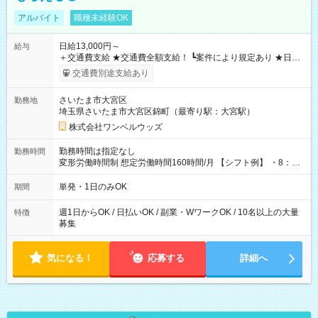
アルバイト
職種未経験OK
日給13,000円～
給与
＋交通費支給 ★交通費全額支給！ ┗案件により規定あり ★日払
いOK！（規定あり） ┗働いたその日に現金GET♪ お仕事後はコ
交通費別途支給あり
ンビニATMから 日払い分を引き落とせます！ 【試用期間】試
用期間なし
さいたま市大宮区
勤務地
埼玉県さいたま市大宮区錦町（最寄り駅：大宮駅）
株式会社ワンベルウッズ
勤務時間は指定なし
勤務時間
変形労働時間制 想定労働時間160時間/月 【シフト例】 ・8：00
～21：00
単発・1日のみOK
期間
週1日からOK / 日払いOK / 副業・WワークOK / 10名以上の大量
特徴
募集
気になる！
応募する
詳細へ