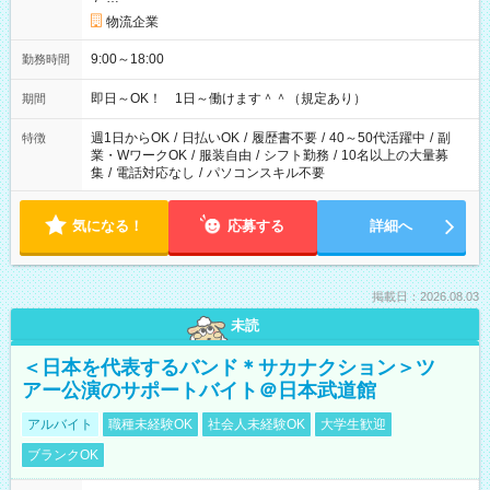
物流企業
9:00～18:00
勤務時間
即日～OK！ 1日～働けます＾＾（規定あり）
期間
週1日からOK
/
日払いOK
/
履歴書不要
/
40～50代活躍中
/
副
特徴
業・WワークOK
/
服装自由
/
シフト勤務
/
10名以上の大量募
集
/
電話対応なし
/
パソコンスキル不要
気になる！
応募する
詳細へ
掲載日：2026.08.03
未読
＜日本を代表するバンド＊サカナクション＞ツ
アー公演のサポートバイト＠日本武道館
アルバイト
職種未経験OK
社会人未経験OK
大学生歓迎
ブランクOK