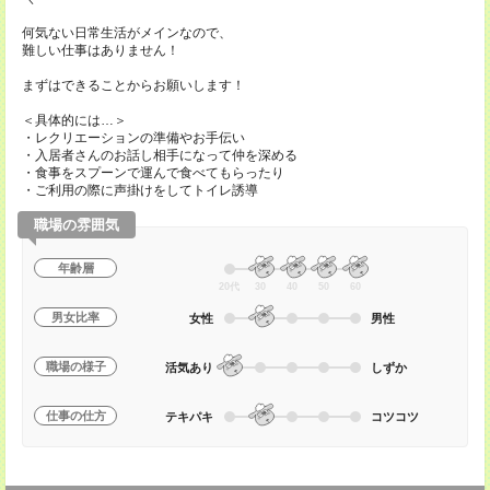
何気ない日常生活がメインなので、
難しい仕事はありません！
まずはできることからお願いします！
＜具体的には…＞
・レクリエーションの準備やお手伝い
・入居者さんのお話し相手になって仲を深める
・食事をスプーンで運んで食べてもらったり
・ご利用の際に声掛けをしてトイレ誘導
職場の雰囲気
年齢層
20代
30
40
50
60
男女比率
女性
男性
職場の様子
活気あり
しずか
仕事の仕方
テキパキ
コツコツ