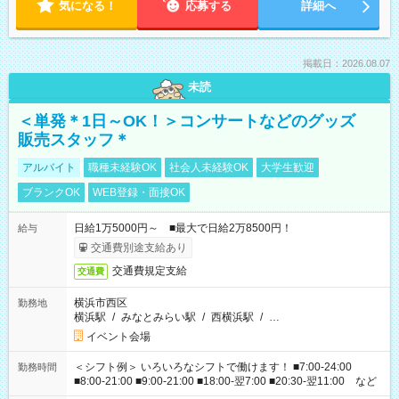
気になる！
応募する
詳細へ
掲載日：2026.08.07
未読
＜単発＊1日～OK！＞コンサートなどのグッズ
販売スタッフ＊
アルバイト
職種未経験OK
社会人未経験OK
大学生歓迎
ブランクOK
WEB登録・面接OK
日給1万5000円～ ■最大で日給2万8500円！
給与
交通費別途支給あり
交通費規定支給
交通費
横浜市西区
勤務地
横浜駅
/
みなとみらい駅
/
西横浜駅
/
…
イベント会場
＜シフト例＞ いろいろなシフトで働けます！ ■7:00-24:00
勤務時間
■8:00-21:00 ■9:00-21:00 ■18:00-翌7:00 ■20:30-翌11:00 など