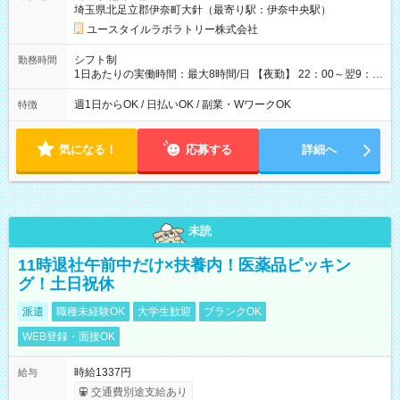
埼玉県北足立郡伊奈町大針（最寄り駅：伊奈中央駅）
用形態：本採用時と同じです。 給与：時給 1,580円以上
ユースタイルラボラトリー株式会社
シフト制
勤務時間
1日あたりの実働時間：最大8時間/日 【夜勤】 22：00～翌9：
00 ※週1日～OK ／ 夜勤専従 ＊＊ 勤務時間例 ＊＊ ■22時か
ら翌7時 ■23時から翌8時 ■24時から翌9時 など ※上記の時間
週1日からOK / 日払いOK / 副業・WワークOK
特徴
内で8時間勤務（休憩1時間）ご利用者様により、時間は異なり
ます。 ※曜日固定（毎週同じ曜日での勤務となります）
気になる！
応募する
詳細へ
未読
11時退社午前中だけ×扶養内！医薬品ピッキン
グ！土日祝休
派遣
職種未経験OK
大学生歓迎
ブランクOK
WEB登録・面接OK
時給1337円
給与
交通費別途支給あり