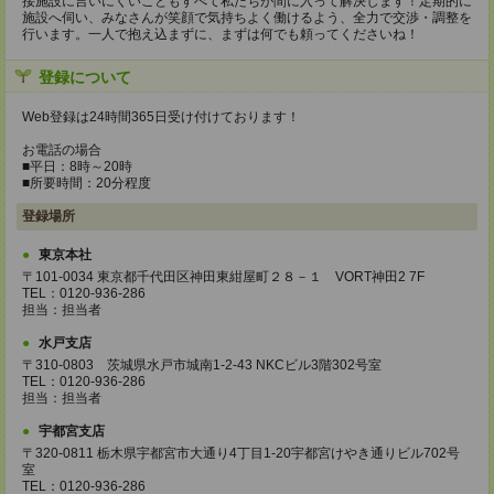
接施設に言いにくいこともすべて私たちが間に入って解決します！定期的に
施設へ伺い、みなさんが笑顔で気持ちよく働けるよう、全力で交渉・調整を
行います。一人で抱え込まずに、まずは何でも頼ってくださいね！
登録について
Web登録は24時間365日受け付けております！
お電話の場合
■平日：8時～20時
■所要時間：20分程度
登録場所
東京本社
〒101-0034 東京都千代田区神田東紺屋町２８－１ VORT神田2 7F
TEL：0120-936-286
担当：担当者
水戸支店
〒310-0803 茨城県水戸市城南1-2-43 NKCビル3階302号室
TEL：0120-936-286
担当：担当者
宇都宮支店
〒320-0811 栃木県宇都宮市大通り4丁目1-20宇都宮けやき通りビル702号
室
TEL：0120-936-286