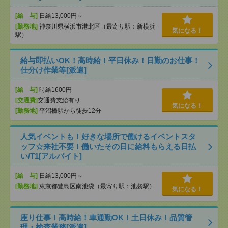
[給 与]
日給13,000円～
[勤務地]
神奈川県横浜市港北区（最寄り駅：新横浜
気になる！
駅）
給与即払いOK！高時給！平日休み！日勤のお仕事！
仕分け作業等[派遣]
[給 与]
時給1600円
[交通費]
交通費支給有り
気になる！
[勤務地]
平沼橋駅から徒歩12分
人気イベントも！好きな場所で働けるイベントスタ
ッフ☆来社不要！働いたその日に給料もらえる日払
い/T1[アルバイト]
[給 与]
日給13,000円～
[勤務地]
東京都豊島区南池袋（最寄り駅：池袋駅）
気になる！
座り仕事！高時給！車通勤OK！土日休み！品質管
理・検査業務[派遣]