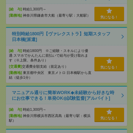
[給 与]
時給1,300円～
[勤務地]
神奈川県鎌倉市大船（最寄り駅：大船駅）
気になる！
特別時給1800円【ヴァレクストラ】短期スタッフ
日本橋[派遣]
[給 与]
時給1800円 ※ご経験・スキルにより優
遇 スマホでかんたんに前払いで給与が受け取れま
す（※上限、条件あり）
[交通費]
交通費全額支給（規定あり）
気になる！
[勤務地]
東京都中央区 東京メトロ 日本橋駅から直
結（徒歩1分）
マニュアル通りに簡単WORK◆未経験から好きな時
にお仕事できる！単発OK◎試験監督[アルバイト]
[給 与]
時給1,300円～
[勤務地]
神奈川県横浜市西区高島（最寄り駅：横浜
気になる！
駅）