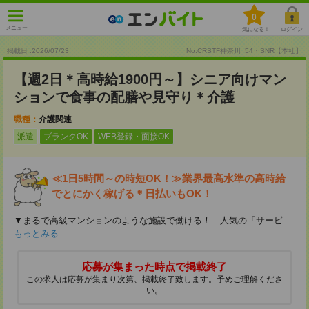
0
メニュー
気になる！
ログイン
掲載日 :2026
/
07
/
23
No.CRSTF神奈川_54・SNR【本社】
【週2日＊高時給1900円～】シニア向けマン
ションで食事の配膳や見守り＊介護
職種：
介護関連
派遣
ブランクOK
WEB登録・面接OK
≪1日5時間～の時短OK！≫業界最高水準の高時給
でとにかく稼げる＊日払いもOK！
▼まるで高級マンションのような施設で働ける！ 人気の「サービ
...
もっとみる
応募が集まった時点で掲載終了
この求人は応募が集まり次第、掲載終了致します。予めご理解くださ
い。