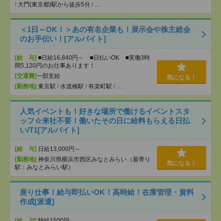
/
大門(東京都)駅から徒歩5分
/
…
＜1日～OK！＞あの有名企業も！展示会や株主総会
のお手伝い！[アルバイト]
[給 与]
■日給16,840円～ ■日払いOK ■実働3時
間5,120円のお仕事あります！
[交通費]
一部支給
気になる！
[勤務地]
東京駅
/
水道橋駅
/
有楽町駅
/
…
人気イベントも！好きな場所で働けるイベントスタ
ッフ☆来社不要！働いたその日に給料もらえる日払
い/T1[アルバイト]
[給 与]
日給13,000円～
[勤務地]
神奈川県横浜市西区みなとみらい（最寄り
気になる！
駅：みなとみらい駅）
座り仕事！給与即払いOK！高時給！在庫管理・資料
作成[派遣]
[給 与]
時給1500円