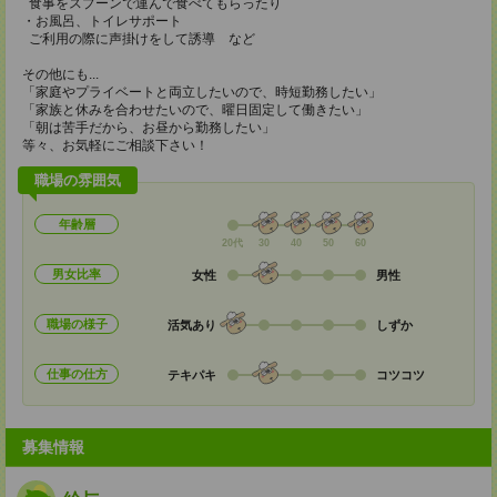
食事をスプーンで運んで食べてもらったり
・お風呂、トイレサポート
ご利用の際に声掛けをして誘導 など
その他にも...
「家庭やプライベートと両立したいので、時短勤務したい」
「家族と休みを合わせたいので、曜日固定して働きたい」
「朝は苦手だから、お昼から勤務したい」
等々、お気軽にご相談下さい！
職場の雰囲気
年齢層
20代
30
40
50
60
男女比率
女性
男性
職場の様子
活気あり
しずか
仕事の仕方
テキパキ
コツコツ
募集情報