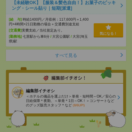
【未経験OK】【服装＆髪色自由！】お菓子のピッキ
ング・シール貼り｜短期[派遣]
[給 与]
時給1400円／月収例：117,600円＝1,400
円×4時間×21日勤務の場合＋交通費別途支給
[交通費]
実費支給／当社規定あり。
気になる！
[勤務地]
七里駅から車6分
/
大宮公園駅
/
大宮(埼玉
県)駅
すべて見る
編集部イチオシ
＜ホテルの備品を運ぶだけ＞単発・短時間～OK／安心の
日給保障＊夜勤、＜単発＊1日～OK！＞コンサートなど
のグッズ販売スタッフ＊など
(8/6UP!)