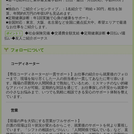
■選べる給料日と業界最安級手数料：日払・週払・月払対応。手数料55円
～。
■独自の「ご紹介インセンティブ」：1名紹介で「時給＋30円」相当を加
算。年間約6万円の年収UPも見込めます。
■定期健康診断：年1回実施で心身の健康をサポート。
■全国対応：東京、大阪、名古屋など全国に拠点拡大中。希望エリアで最適
なお仕事をご紹介します。
◆社会保険完備 ◆交通費全額支給 ◆定期健康診断 ◆日払い/週
ポイント！
払い◆友人ご紹介ボーナス
フォローについて
コーディネーター
【専任コーディネーターが一貫サポート】お仕事の紹介から就業後のフォロ
ーまで、現場を知り尽くした一人の担当者が一貫してあなたに寄り添いま
す。職場の雰囲気や人間関係まで熟知しているため、ミスマッチのない的確
なアドバイスが可能。定期的な対話を通じて、お仕事探しの不安から就業中
の小さなお悩みまで、いつでも気軽に相談できる安心のサポート体制を整え
ています。
営業
【現場の声を大切にする営業がフルサポート】
介護の現場は日々状況が変わるからこそ、就業後のサポートを何より重視し
ています。「シフトの相談がしづらい」「人間関係で悩んでいる」など、直