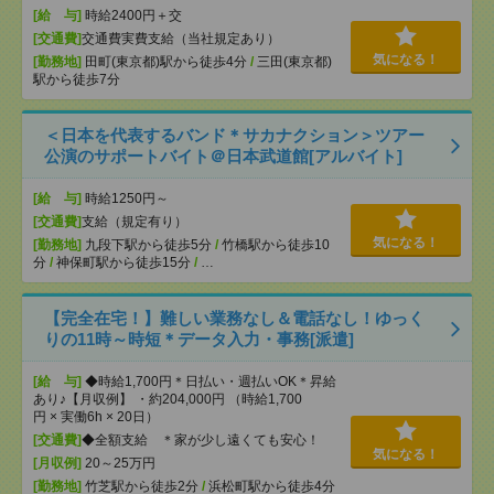
[給 与]
時給2400円＋交
[交通費]
交通費実費支給（当社規定あり）
気になる！
[勤務地]
田町(東京都)駅から徒歩4分
/
三田(東京都)
駅から徒歩7分
＜日本を代表するバンド＊サカナクション＞ツアー
公演のサポートバイト＠日本武道館[アルバイト]
[給 与]
時給1250円～
[交通費]
支給（規定有り）
気になる！
[勤務地]
九段下駅から徒歩5分
/
竹橋駅から徒歩10
分
/
神保町駅から徒歩15分
/
…
【完全在宅！】難しい業務なし＆電話なし！ゆっく
りの11時～時短＊データ入力・事務[派遣]
[給 与]
◆時給1,700円＊日払い・週払いOK＊昇給
あり♪【月収例】 ・約204,000円 （時給1,700
円 × 実働6h × 20日）
[交通費]
◆全額支給 ＊家が少し遠くても安心！
気になる！
[月収例]
20～25万円
[勤務地]
竹芝駅から徒歩2分
/
浜松町駅から徒歩4分