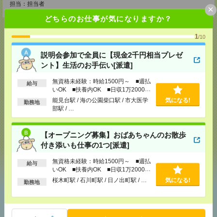
担当：担当者
×
どちらのお仕事が気になりますか？
1
/10
説明会参加で全員に【現金2千円相当プレゼ
応募ページへ
ント】生活のお手伝い[派遣]
無資格未経験：時給1500円～ ■週払
給与
気になる！
いOK ■扶養内OK ■日収1万2000円
電話応募
以上
能見台駅 / 海の公園柴口駅 / 市大医学
気になる!
勤務地
部駅 / …
メール
LINE
で送る
で送る
【オープニング募集】おばあちゃんのお散歩
付き添いも仕事の1つ[派遣]
シェア
ツイート
ブックマーク
無資格未経験：時給1500円～ ■週払
給与
いOK ■扶養内OK ■日収1万2000円
以上
桜木町駅 / 石川町駅 / 日ノ出町駅 / …
気になる!
勤務地
あなたの閲覧履歴からの
おすすめ