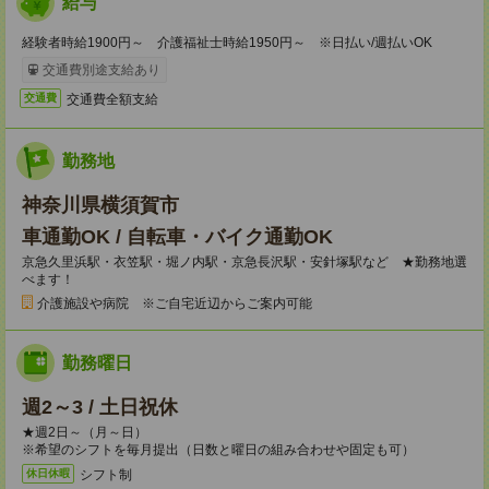
給与
経験者時給1900円～ 介護福祉士時給1950円～ ※日払い/週払いOK
交通費別途支給あり
交通費全額支給
交通費
勤務地
神奈川県横須賀市
車通勤OK / 自転車・バイク通勤OK
京急久里浜駅・衣笠駅・堀ノ内駅・京急長沢駅・安針塚駅など ★勤務地選
べます！
介護施設や病院 ※ご自宅近辺からご案内可能
勤務曜日
週2～3 / 土日祝休
★週2日～（月～日）
※希望のシフトを毎月提出（日数と曜日の組み合わせや固定も可）
シフト制
休日休暇