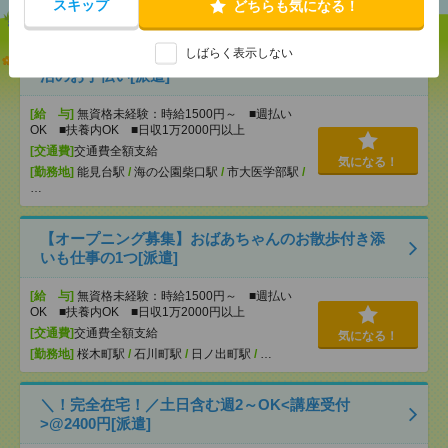
スキップ
どちらも気になる！
しばらく表示しない
説明会参加で全員に【現金2千円相当プレゼント】生
活のお手伝い[派遣]
[給 与]
無資格未経験：時給1500円～ ■週払い
OK ■扶養内OK ■日収1万2000円以上
[交通費]
交通費全額支給
気になる！
[勤務地]
能見台駅
/
海の公園柴口駅
/
市大医学部駅
/
…
【オープニング募集】おばあちゃんのお散歩付き添
いも仕事の1つ[派遣]
[給 与]
無資格未経験：時給1500円～ ■週払い
OK ■扶養内OK ■日収1万2000円以上
[交通費]
交通費全額支給
気になる！
[勤務地]
桜木町駅
/
石川町駅
/
日ノ出町駅
/
…
＼！完全在宅！／土日含む週2～OK<講座受付
>@2400円[派遣]