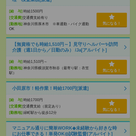
[給 与]
時給1500円
[交通費]
交通費支給有り
気になる！
[勤務地]
神奈川県厚木市 ※車通勤・バイク通勤
OK
【無資格でも時給1,510円～】見守りヘルパー✨訪問
介護（週1日から／日勤のみ） /Ja[アルバイト]
[給 与]
時給1,510円～
[勤務地]
神奈川県横須賀市秋谷（最寄り駅：衣笠
気になる！
駅）
小田原市！軽作業！時給1700円[派遣]
[給 与]
時給1700円
[交通費]
交通費支給（規定あり）
気になる！
[勤務地]
緑町駅から徒歩12分
マニュアル通りに簡単WORK◆未経験から好きな時
にお仕事できる！単発OK◎試験監督[アルバイト]