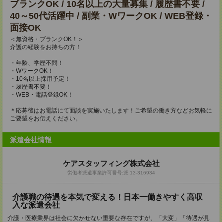
ブランクOK / 10名以上の大量募集 / 履歴書不要 /
40～50代活躍中 / 副業・WワークOK / WEB登録・
面接OK
＜無資格・ブランクOK！＞
介護の経験をお持ちの方！
・年齢、学歴不問！
・WワークOK！
・10名以上採用予定！
・履歴書不要！
・WEB・電話登録OK！
＊応募後はお電話にて面談を実施いたします！ご希望の働き方などお気軽に
ご要望をお伝えください。
派遣会社情報
ケアスタッフィング株式会社
労働者派遣事業許可番号:派 13-316934
介護職の待遇を本気で変える！日本一働きやすく高収
入な派遣会社
介護・医療業界は社会に欠かせない重要な存在ですが、「大変」「待遇が見