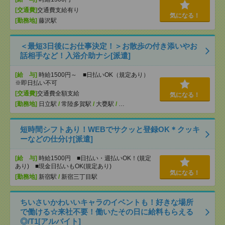
[交通費]
交通費支給有り
気になる！
[勤務地]
藤沢駅
＜最短3日後にお仕事決定！＞お散歩の付き添いやお
話相手など！入浴介助ナシ[派遣]
[給 与]
時給1500円～ ■日払いOK（規定あり）
※即日払い不可
[交通費]
交通費全額支給
気になる！
[勤務地]
日立駅
/
常陸多賀駅
/
大甕駅
/
…
短時間シフトあり！WEBでサクッと登録OK＊クッキ
ーなどの仕分け[派遣]
[給 与]
時給1500円 ■日払い・週払いOK！(規定
あり) ■現金日払いもOK(規定あり)
気になる！
[勤務地]
新宿駅
/
新宿三丁目駅
ちいさいかわいいキャラのイベントも！好きな場所
で働ける☆来社不要！働いたその日に給料もらえる
◎/T1[アルバイト]