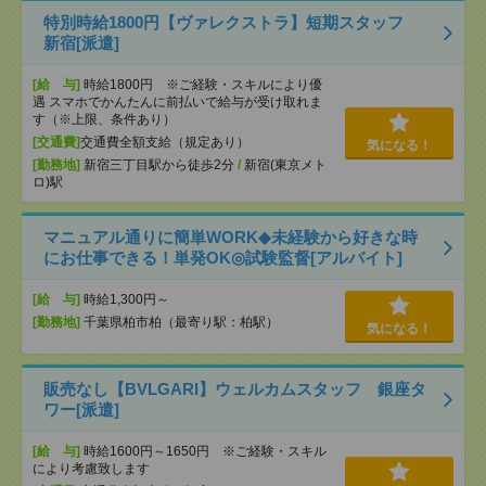
特別時給1800円【ヴァレクストラ】短期スタッフ
新宿[派遣]
[給 与]
時給1800円 ※ご経験・スキルにより優
遇 スマホでかんたんに前払いで給与が受け取れま
す（※上限、条件あり）
[交通費]
交通費全額支給（規定あり）
気になる！
[勤務地]
新宿三丁目駅から徒歩2分
/
新宿(東京メト
ロ)駅
マニュアル通りに簡単WORK◆未経験から好きな時
にお仕事できる！単発OK◎試験監督[アルバイト]
[給 与]
時給1,300円～
[勤務地]
千葉県柏市柏（最寄り駅：柏駅）
気になる！
販売なし【BVLGARI】ウェルカムスタッフ 銀座タ
ワー[派遣]
[給 与]
時給1600円～1650円 ※ご経験・スキル
により考慮致します