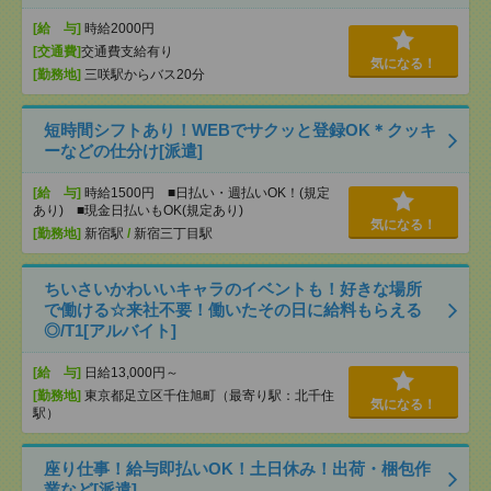
[給 与]
時給2000円
[交通費]
交通費支給有り
気になる！
[勤務地]
三咲駅からバス20分
短時間シフトあり！WEBでサクッと登録OK＊クッキ
ーなどの仕分け[派遣]
[給 与]
時給1500円 ■日払い・週払いOK！(規定
あり) ■現金日払いもOK(規定あり)
気になる！
[勤務地]
新宿駅
/
新宿三丁目駅
ちいさいかわいいキャラのイベントも！好きな場所
で働ける☆来社不要！働いたその日に給料もらえる
◎/T1[アルバイト]
[給 与]
日給13,000円～
[勤務地]
東京都足立区千住旭町（最寄り駅：北千住
気になる！
駅）
座り仕事！給与即払いOK！土日休み！出荷・梱包作
業など[派遣]