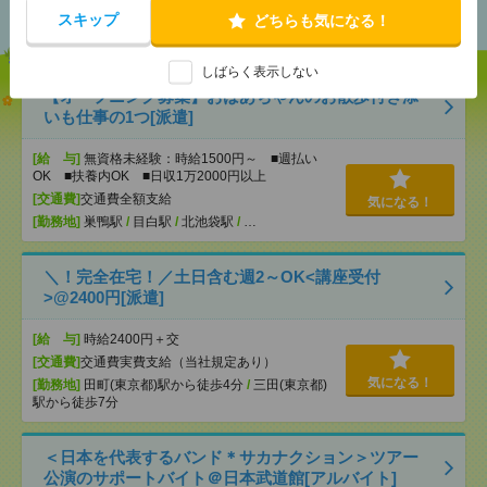
おすすめ
スキップ
どちらも気になる！
しばらく表示しない
【オープニング募集】おばあちゃんのお散歩付き添
いも仕事の1つ[派遣]
[給 与]
無資格未経験：時給1500円～ ■週払い
OK ■扶養内OK ■日収1万2000円以上
[交通費]
交通費全額支給
気になる！
[勤務地]
巣鴨駅
/
目白駅
/
北池袋駅
/
…
＼！完全在宅！／土日含む週2～OK<講座受付
>@2400円[派遣]
[給 与]
時給2400円＋交
[交通費]
交通費実費支給（当社規定あり）
気になる！
[勤務地]
田町(東京都)駅から徒歩4分
/
三田(東京都)
駅から徒歩7分
＜日本を代表するバンド＊サカナクション＞ツアー
公演のサポートバイト＠日本武道館[アルバイト]