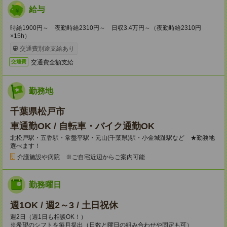
給与
時給1900円～ 夜勤時給2310円～ 日収3.4万円～（夜勤時給2310円
×15h）
交通費別途支給あり
交通費全額支給
交通費
勤務地
千葉県松戸市
車通勤OK / 自転車・バイク通勤OK
北松戸駅・五香駅・常盤平駅・元山(千葉県)駅・小金城趾駅など ★勤務地
選べます！
介護施設や病院 ※ご自宅近辺からご案内可能
勤務曜日
週1OK / 週2～3 / 土日祝休
週2日（週1日も相談OK！）
※希望のシフトを毎月提出（日数と曜日の組み合わせや固定も可）