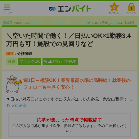
0
メニュー
気になる！
ログイン
掲載日 :2026
/
08
/
01
No.CRSTF千葉_22・SKG【本社】
＼空いた時間で働く！／日払いOK×1勤務3.4
万円も可！施設での見回りなど
職種：
介護関連
派遣
ブランクOK
WEB登録・面接OK
週1日～相談OK！業界最高水準の高時給！就業後の
フォローも手厚く安心！
▼日払い対応〇とにかくすぐに収入がほしい方必見！急な出費等で
...
もっとみる
応募が集まった時点で掲載終了
この求人は応募が集まり次第、掲載終了致します。予めご理解くださ
い。