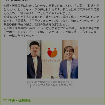
介護・医療業界は社会に欠かせない重要な存在ですが、「大変」「待遇が見
合わない」というイメージを持たれがちです。私たちはその常識を本気で変
えるため、上場企業グループとして立ち上がりました。
頑張るあなたが正当に評価され、豊かになれる環境を作ることが私たちの使
命です。「高収入」「手厚いフォロー」だけでなく、独自のインセンティブ
制度や福利厚生を整え、理想の働き方を形にします。
元介護士や業界歴20年のベテランなど多彩なプロが集結し、現場の声を大切
にサポートします。「ここで働いてよかった！」と胸を張って言える未来
を、一緒に作りませんか？
あなたのご希望に合うお仕事を紹介しま
す！ フォローは私たちにおまかせくださ
い！
待遇・福利厚生