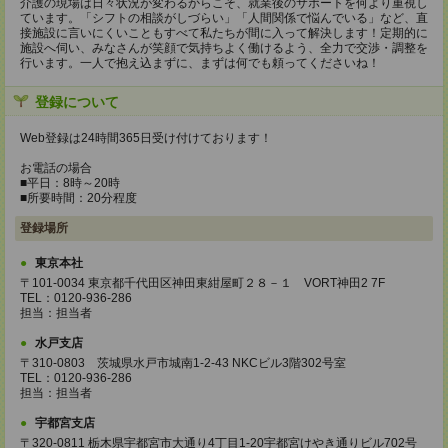
介護の現場は日々状況が変わるからこそ、就業後のサポートを何より重視し
ています。「シフトの相談がしづらい」「人間関係で悩んでいる」など、直
接施設に言いにくいこともすべて私たちが間に入って解決します！定期的に
施設へ伺い、みなさんが笑顔で気持ちよく働けるよう、全力で交渉・調整を
行います。一人で抱え込まずに、まずは何でも頼ってくださいね！
登録について
Web登録は24時間365日受け付けております！
お電話の場合
■平日：8時～20時
■所要時間：20分程度
登録場所
東京本社
〒101-0034 東京都千代田区神田東紺屋町２８－１ VORT神田2 7F
TEL：0120-936-286
担当：担当者
水戸支店
〒310-0803 茨城県水戸市城南1-2-43 NKCビル3階302号室
TEL：0120-936-286
担当：担当者
宇都宮支店
〒320-0811 栃木県宇都宮市大通り4丁目1-20宇都宮けやき通りビル702号