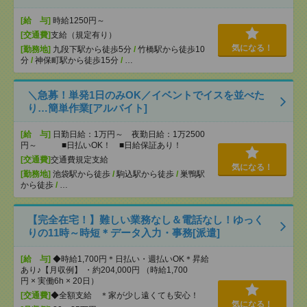
[給 与]
時給1250円～
[交通費]
支給（規定有り）
気になる！
[勤務地]
九段下駅から徒歩5分
/
竹橋駅から徒歩10
分
/
神保町駅から徒歩15分
/
…
＼急募！単発1日のみOK／イベントでイスを並べた
り…簡単作業[アルバイト]
[給 与]
日勤日給：1万円～ 夜勤日給：1万2500
円～ ■日払いOK！ ■日給保証あり！
[交通費]
交通費規定支給
気になる！
[勤務地]
池袋駅から徒歩
/
駒込駅から徒歩
/
巣鴨駅
から徒歩
/
…
【完全在宅！】難しい業務なし＆電話なし！ゆっく
りの11時～時短＊データ入力・事務[派遣]
[給 与]
◆時給1,700円＊日払い・週払いOK＊昇給
あり♪【月収例】 ・約204,000円 （時給1,700
円 × 実働6h × 20日）
[交通費]
◆全額支給 ＊家が少し遠くても安心！
気になる！