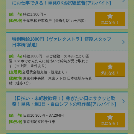
にお仕事できる！単発OK◎試験監督[アルバイト]
[給 与]
時給1,300円～
[勤務地]
千葉県松戸市松戸（最寄り駅：松戸駅）
気になる！
特別時給1800円【ヴァレクストラ】短期スタッフ
日本橋[派遣]
[給 与]
時給1800円 ※ご経験・スキルにより優
遇 スマホでかんたんに前払いで給与が受け取れま
す（※上限、条件あり）
[交通費]
交通費全額支給（規定あり）
気になる！
[勤務地]
東京都中央区 東京メトロ 日本橋駅から直
結（徒歩1分）
【日払い・未経験歓迎！】稼ぎたい日にサクッと勤
務！単発・週1日～自由シフトの軽作業[アルバイト]
[給 与]
日給10,305円～37,204円
[勤務地]
東京都足立区千住東
気になる！