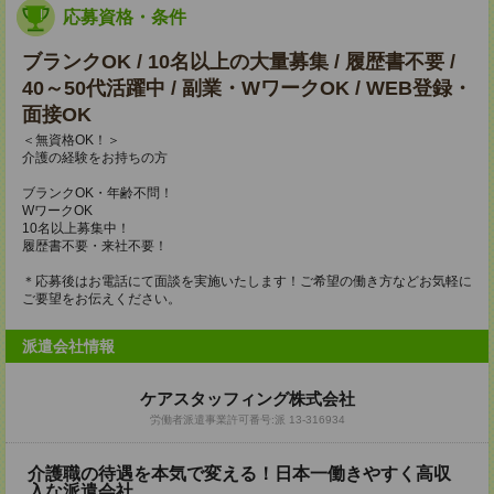
応募資格・条件
ブランクOK / 10名以上の大量募集 / 履歴書不要 /
40～50代活躍中 / 副業・WワークOK / WEB登録・
面接OK
＜無資格OK！＞
介護の経験をお持ちの方
ブランクOK・年齢不問！
WワークOK
10名以上募集中！
履歴書不要・来社不要！
＊応募後はお電話にて面談を実施いたします！ご希望の働き方などお気軽に
ご要望をお伝えください。
派遣会社情報
ケアスタッフィング株式会社
労働者派遣事業許可番号:派 13-316934
介護職の待遇を本気で変える！日本一働きやすく高収
入な派遣会社