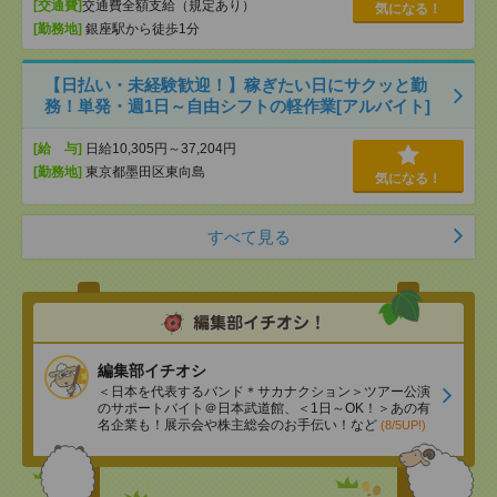
[交通費]
交通費全額支給（規定あり）
気になる！
[勤務地]
銀座駅から徒歩1分
【日払い・未経験歓迎！】稼ぎたい日にサクッと勤
務！単発・週1日～自由シフトの軽作業[アルバイト]
[給 与]
日給10,305円～37,204円
[勤務地]
東京都墨田区東向島
気になる！
すべて見る
編集部イチオシ
＜日本を代表するバンド＊サカナクション＞ツアー公演
のサポートバイト＠日本武道館、＜1日～OK！＞あの有
名企業も！展示会や株主総会のお手伝い！など
(8/5UP!)