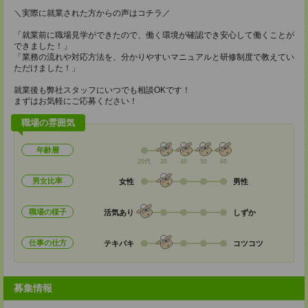
＼実際に就業された方からの声はコチラ／
「就業前に職場見学ができたので、働く環境が確認でき安心して働くことが
できました！」
「業務の流れや対応方法を、分かりやすいマニュアルと研修制度で教えてい
ただけました！」
就業後も弊社スタッフにいつでも相談OKです！
まずはお気軽にご応募ください！
職場の雰囲気
年齢層
20代
30
40
50
60
男女比率
女性
男性
職場の様子
活気あり
しずか
仕事の仕方
テキパキ
コツコツ
募集情報