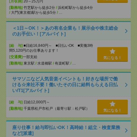
[月収例]
20～25万円
[勤務地]
竹芝駅から徒歩2分
/
浜松町駅から徒歩4分
/
大門(東京都)駅から徒歩5分
/
…
＜1日～OK！＞あの有名企業も！展示会や株主総会
のお手伝い！[アルバイト]
[給 与]
■日給16,840円～ ■日払いOK ■実働3時
間5,120円のお仕事あります！
[交通費]
一部支給
気になる！
[勤務地]
東京駅
/
水道橋駅
/
有楽町駅
/
…
サマソニなど人気音楽イベントも！好きな場所で働
ける☆来社不要！働いたその日に給料もらえる日払
い/T1[アルバイト]
[給 与]
日給12,000円～
[勤務地]
千葉県松戸市松戸（最寄り駅：松戸駅）
気になる！
座り仕事！給与即払いOK！高時給！組立・検査業務
など[派遣]