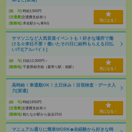
[給 与]
時給1300円
[交通費]
交通費支給有り
気になる！
[勤務地]
求名駅から車9分
サマソニなど人気音楽イベントも！好きな場所で働
ける☆来社不要！働いたその日に給料もらえる日払
い/T1[アルバイト]
[給 与]
日給12,000円～
[勤務地]
千葉県柏市柏（最寄り駅：柏駅）
気になる！
高時給！車通勤OK！土日休み！目視検査・データ入
力[派遣]
[給 与]
時給1650円
[交通費]
交通費支給有り
気になる！
[勤務地]
柏たなか駅から徒歩25分
マニュアル通りに簡単WORK◆未経験から好きな時