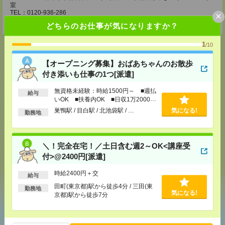
室
TEL：0120-936-286
×
担当：担当者
どちらのお仕事が気になりますか？
1
/10
【オープニング募集】おばあちゃんのお散歩
付き添いも仕事の1つ[派遣]
応募ページへ
無資格未経験：時給1500円～ ■週払
給与
いOK ■扶養内OK ■日収1万2000円
以上
気になる！
電話応募
巣鴨駅 / 目白駅 / 北池袋駅 / …
気になる!
勤務地
メール
LINE
で送る
で送る
＼！完全在宅！／土日含む週2～OK<講座受
付>@2400円[派遣]
時給2400円＋交
給与
シェア
ツイート
ブックマーク
田町(東京都)駅から徒歩4分 / 三田(東
勤務地
気になる!
京都)駅から徒歩7分
あなたの閲覧履歴からの