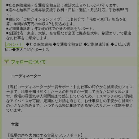
■社会保険完備・交通費全額支給：生活の土台をしっかり守ります。
■選べる給料日と業界最安級手数料：日払・週払・月払対応。手数料55円
～。
■独自の「ご紹介インセンティブ」：1名紹介で「時給＋30円」相当を加
算。年間約6万円の年収UPも見込めます。
■定期健康診断：年1回実施で心身の健康をサポート。
■全国対応：東京、大阪、名古屋など全国に拠点拡大中。希望エリアで最適
なお仕事をご紹介します。
◆社会保険完備 ◆交通費全額支給 ◆定期健康診断 ◆日払い/週
ポイント！
払い◆友人ご紹介ボーナス
フォローについて
コーディネーター
【専任コーディネーターが一貫サポート】お仕事の紹介から就業後のフォロ
ーまで、現場を知り尽くした一人の担当者が一貫してあなたに寄り添いま
す。職場の雰囲気や人間関係まで熟知しているため、ミスマッチのない的確
なアドバイスが可能。定期的な対話を通じて、お仕事探しの不安から就業中
の小さなお悩みまで、いつでも気軽に相談できる安心のサポート体制を整え
ています。
営業
【現場の声を大切にする営業がフルサポート】