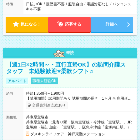
日払いOK
/
履歴書不要
/
服装自由
/
電話対応なし
/
パソコンス
特徴
キル不要
気になる！
応募する
詳細へ
未読
【週1日×2時間～・直行直帰OK】の訪問介護ス
タッフ 未経験歓迎⭐柔軟シフト♬
アルバイト
職種未経験OK
時給1,350円～1,900円
給与
【試用期間】試用期間あり 試用期間の長さ：1ヶ月 ※ 雇用形態
と給与に、本採用時と異なる部分があります。 雇用形態：本採
交通費別途支給あり
用時と同じです。 給与：時給 1,330円以上 勤務時間換算で50時
間のため、完了までは最大1ヶ月です。
兵庫県宝塚市
勤務地
兵庫県宝塚市（最寄り駅：阪急宝塚線・今津線「宝塚駅」、JR
宝塚線（福知山線）「宝塚駅」、阪急今津線「宝塚南口駅」）
ダスキンライフケア 神戸東灘ステーション