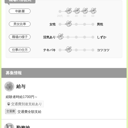
年齢層
20代
30
40
50
60
男女比率
女性
男性
職場の様子
活気あり
しずか
仕事の仕方
テキパキ
コツコツ
募集情報
給与
経験者時給1700円～
交通費別途支給あり
交通費全額支給
交通費
勤務地