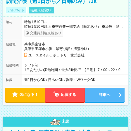
訪問介護（週1日から／日勤のみ） /Ja
アルバイト
職種未経験OK
時給1,510円～
給与
時給1,510円以上 ※交通費一部支給（既定あり） ※経験・能力を
考慮して決定します 【収入例】 週1回勤務の場合：1,510円×8時
交通費別途支給あり
間×4回=4万8,320円 週3回勤務の場合：1,510円×8時間×12回
=14万4,960円 週5回勤務の場合：1,510円×8時間×20回=24万
兵庫県宝塚市
勤務地
1,600円 【試用期間】試用期間あり 試用期間の長さ：2ヶ月
兵庫県宝塚市小浜（最寄り駅：清荒神駅）
※ 雇用形態と給与に、本採用時と異なる部分があります。 雇用
形態：本採用時と同じです。 給与：時給 1,120円以上
ユースタイルラボラトリー株式会社
シフト制
勤務時間
1日あたりの実働時間：最大8時間/日 【日勤】 7：00～22：00
の間で8時間勤務（休憩時間は法定通り） ※週1日～OK ／ 夜勤
なし ＊＊ 勤務時間例 ＊＊ ■8時から17時 ■9時から18時 ■10
週1日からOK / 日払いOK / 副業・WワークOK
特徴
時から19時 ■12時から21時 など ※訪問先により変動 ※曜日固
定（毎週同じ曜日勤務）
気になる！
応募する
詳細へ
未読