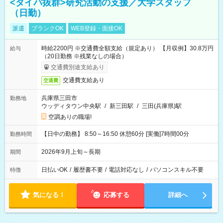
<タイパ抜群>研究活動の支援／大学スタッフ
（日勤）
派遣
ブランクOK
WEB登録・面接OK
時給2200円 ※交通費全額支給（規定あり） 【月収例】30.8万円
給与
（20日勤務 ※残業なしの場合）
交通費別途支給あり
交通費支給あり
交通費
兵庫県三田市
勤務地
ウッディタウン中央駅
/
新三田駅
/
三田(兵庫県)駅
空調ありの職場!
【日中の勤務】 8:50～16:50 休憩60分 [実働]7時間00分
勤務時間
2026年9月上旬～長期
期間
日払いOK
/
履歴書不要
/
電話対応なし
/
パソコンスキル不要
特徴
気になる！
応募する
詳細へ