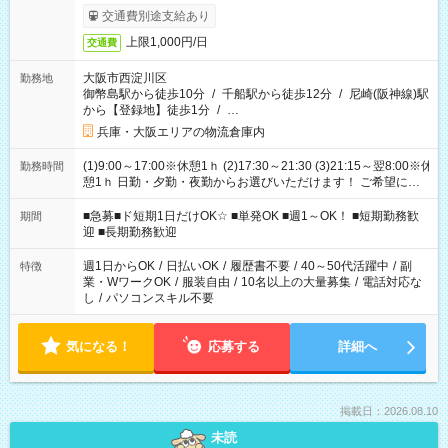
交通費別途支給あり
上限1,000円/日
交通費
大阪市西淀川区
勤務地
御幣島駅から徒歩10分
/
千船駅から徒歩12分
/
尼崎(阪神線)駅
から【登録地】徒歩1分
/
…
兵庫・大阪エリアの物流倉庫内
(1)9:00～17:00※休憩1ｈ (2)17:30～21:30 (3)21:15～翌8:00※休
勤務時間
憩1ｈ 日勤・夕勤・夜勤からお選びいただけます！ ご希望に合
わせて働けるお仕事です(*^^*) 【その他選べる勤務時間】 8-17
時/9-17時/9-18時/10-18時/11-21時/18-22時/20-翌4時/21-翌5
■急募■ド短期1日だけOK☆ ■単発OK ■週1～OK！ ■短期勤務歓
期間
時/22-翌6時/0-翌8時 ご自身のご都合で選んで頂ける完全自由シ
迎 ■長期勤務歓迎
フト！
週1日からOK
/
日払いOK
/
履歴書不要
/
40～50代活躍中
/
副
特徴
業・WワークOK
/
服装自由
/
10名以上の大量募集
/
電話対応な
し
/
パソコンスキル不要
気になる！
応募する
詳細へ
掲載日：2026.08.10
未読