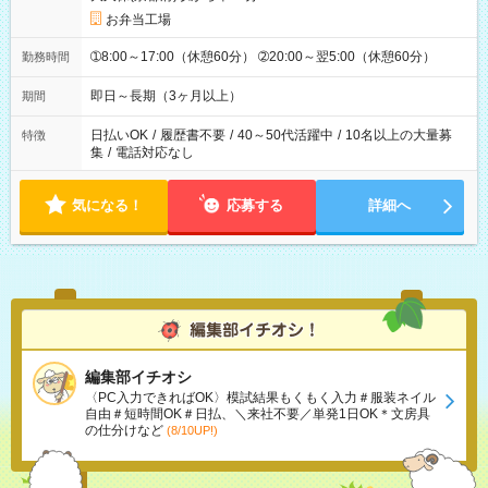
お弁当工場
➀8:00～17:00（休憩60分） ➁20:00～翌5:00（休憩60分）
勤務時間
即日～長期（3ヶ月以上）
期間
日払いOK
/
履歴書不要
/
40～50代活躍中
/
10名以上の大量募
特徴
集
/
電話対応なし
気になる！
応募する
詳細へ
編集部イチオシ
〈PC入力できればOK〉模試結果もくもく入力＃服装ネイル
自由＃短時間OK＃日払、＼来社不要／単発1日OK＊文房具
の仕分けなど
(8/10UP!)