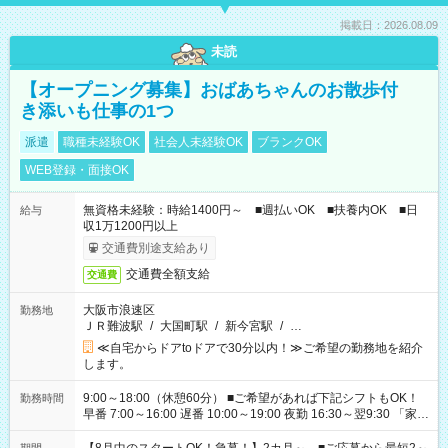
掲載日：2026.08.09
未読
【オープニング募集】おばあちゃんのお散歩付
き添いも仕事の1つ
派遣
職種未経験OK
社会人未経験OK
ブランクOK
WEB登録・面接OK
無資格未経験：時給1400円～ ■週払いOK ■扶養内OK ■日
給与
収1万1200円以上
交通費別途支給あり
交通費全額支給
交通費
大阪市浪速区
勤務地
ＪＲ難波駅
/
大国町駅
/
新今宮駅
/
…
≪自宅からドアtoドアで30分以内！≫ご希望の勤務地を紹介
します。
9:00～18:00（休憩60分） ■ご希望があれば下記シフトもOK！
勤務時間
早番 7:00～16:00 遅番 10:00～19:00 夜勤 16:30～翌9:30 「家族
と休みを合わせたい」 「余裕を持って夕飯の準備がしたい」
「できれば残業はしたくない」 など、ご希望を教えてください