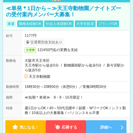
≪単発＊1日から～≫天王寺動物園／ナイトズー
の受付案内メンバー大募集！
派遣
職種未経験OK
社会人未経験OK
大学生歓迎
ブランクOK
1177円
給与
交通費別途支給あり
1日450円迄の実費を支給
交通費
大阪市天王寺区
勤務地
天王寺駅から徒歩5分
/
動物園前駅から徒歩5分
/
新今宮駅か
ら徒歩5分
天王寺動物園
16時30分～20時00分（休憩0分）／実働3時間30分
勤務時間
≪短期＊単発≫ 8・9・10月限定！
期間
週1日からOK
/
40～50代活躍中
/
副業・WワークOK
/
シフト勤
特徴
務
/
10名以上の大量募集
/
パソコンスキル不要
気になる！
応募する
詳細へ