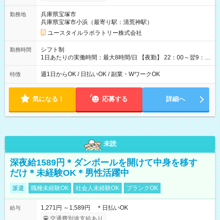
間×4回=5万8,560円 週3回勤務の場合：1,830円×8時間×12回
=17万5,680円 【試用期間】試用期間あり 試用期間の長さ：2ヶ
兵庫県宝塚市
勤務地
月 ※ 雇用形態と給与に、本採用時と異なる部分があります。 雇
兵庫県宝塚市小浜（最寄り駅：清荒神駅）
用形態：本採用時と同じです。 給与：時給 1,550円以上
ユースタイルラボラトリー株式会社
シフト制
勤務時間
1日あたりの実働時間：最大8時間/日 【夜勤】 22：00～翌9：
00 ※週1日～OK ／ 夜勤専従 ＊＊ 勤務時間例 ＊＊ ■22時か
ら翌7時 ■23時から翌8時 ■24時から翌9時 など ※上記の時間
週1日からOK / 日払いOK / 副業・WワークOK
特徴
内で8時間勤務（休憩1時間）ご利用者様により、時間は異なり
ます。 ※曜日固定（毎週同じ曜日での勤務となります）
気になる！
応募する
詳細へ
未読
深夜給1589円＊ダンボールを開けて中身を移す
だけ＊未経験OK＊男性活躍中
派遣
職種未経験OK
社会人未経験OK
ブランクOK
1,271円 ～1,589円 ＊日払いOK
給与
交通費別途支給あり