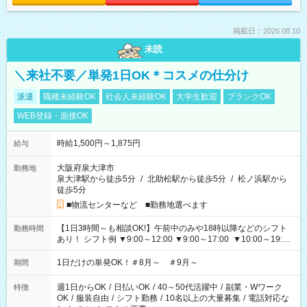
掲載日：2026.08.10
未読
＼来社不要／単発1日OK＊コスメの仕分け
派遣
職種未経験OK
社会人未経験OK
大学生歓迎
ブランクOK
WEB登録・面接OK
時給1,500円～1,875円
給与
大阪府泉大津市
勤務地
泉大津駅から徒歩5分
/
北助松駅から徒歩5分
/
松ノ浜駅から
徒歩5分
■物流センターなど ■勤務地選べます
【1日3時間～も相談OK!】午前中のみや18時以降などのシフト
勤務時間
あり！ シフト例 ▼9:00～12:00 ▼9:00～17:00 ▼10:00～19:00
▼18:00～21:00
1日だけの単発OK！＃8月～ ＃9月～
期間
週1日からOK
/
日払いOK
/
40～50代活躍中
/
副業・Wワーク
特徴
OK
/
服装自由
/
シフト勤務
/
10名以上の大量募集
/
電話対応な