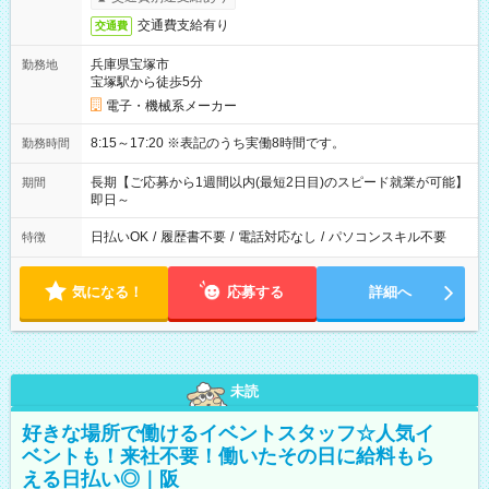
交通費支給有り
交通費
兵庫県宝塚市
勤務地
宝塚駅から徒歩5分
電子・機械系メーカー
8:15～17:20 ※表記のうち実働8時間です。
勤務時間
長期【ご応募から1週間以内(最短2日目)のスピード就業が可能】
期間
即日～
日払いOK
/
履歴書不要
/
電話対応なし
/
パソコンスキル不要
特徴
気になる！
応募する
詳細へ
未読
好きな場所で働けるイベントスタッフ☆人気イ
ベントも！来社不要！働いたその日に給料もら
える日払い◎｜阪