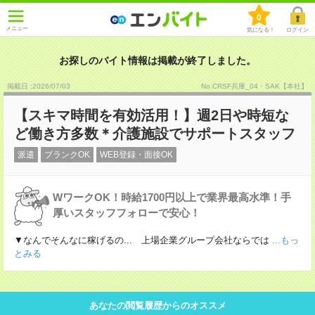
0
メニュー
気になる！
ログイン
お探しのバイト情報は掲載が終了しました。
掲載日 :2026
/
07
/
03
No.CRSF兵庫_04・SAK【本社】
【スキマ時間を有効活用！】週2日や時短な
ど働き方多数＊介護施設でサポートスタッフ
派遣
ブランクOK
WEB登録・面接OK
WワークOK！時給1700円以上で業界最高水準！手
厚いスタッフフォローで安心！
▼なんでそんなに稼げるの... 上場企業グループ会社ならでは
...もっ
とみる
あなたの閲覧履歴からのオススメ