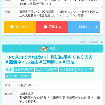
【8月中のスタートOK！急募！】2カ月～ ■ご応募から最短2～
期間
ね。 ※Wワーク希望の方へ 今ご覧のお仕事で希望する勤務時間
3日後に就業が可能です！
と、もう1つのお仕事の勤務時間。 合計で週40時間を超える場
合は応募できません。
履歴書不要
/
40～50代活躍中
/
服装自由
/
シフト勤務
/
10名以
特徴
上の大量募集
/
電話対応なし
/
パソコンスキル不要
気になる！
応募する
詳細へ
掲載日：2026.08.06
未読
〈PC入力できればOK〉模試結果もくもく入力
＃服装ネイル自由＃短時間OK＃日払
派遣
職種未経験OK
社会人未経験OK
大学生歓迎
ブランクOK
WEB登録・面接OK
時給1600円
給与
大阪市北区
勤務地
西梅田駅から徒歩3分
/
大阪梅田(阪神線)駅から徒歩4分
/
大阪
駅から徒歩4分
/
…