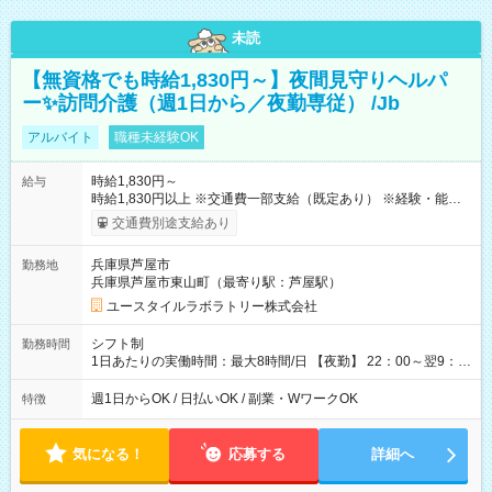
未読
【無資格でも時給1,830円～】夜間見守りヘルパ
ー✨訪問介護（週1日から／夜勤専従） /Jb
アルバイト
職種未経験OK
時給1,830円～
給与
時給1,830円以上 ※交通費一部支給（既定あり） ※経験・能力を
考慮して決定します 【収入例】 週1回勤務の場合：1,830円×8時
交通費別途支給あり
間×4回=5万8,560円 週3回勤務の場合：1,830円×8時間×12回
=17万5,680円 【試用期間】試用期間あり 試用期間の長さ：2ヶ
兵庫県芦屋市
勤務地
月 ※ 雇用形態と給与に、本採用時と異なる部分があります。 雇
兵庫県芦屋市東山町（最寄り駅：芦屋駅）
用形態：本採用時と同じです。 給与：時給 1,550円以上
ユースタイルラボラトリー株式会社
シフト制
勤務時間
1日あたりの実働時間：最大8時間/日 【夜勤】 22：00～翌9：
00 ※週1日～OK ／ 夜勤専従 ＊＊ 勤務時間例 ＊＊ ■22時か
ら翌7時 ■23時から翌8時 ■24時から翌9時 など ※上記の時間
週1日からOK / 日払いOK / 副業・WワークOK
特徴
内で8時間勤務（休憩1時間）ご利用者様により、時間は異なり
ます。 ※曜日固定（毎週同じ曜日での勤務となります）
気になる！
応募する
詳細へ