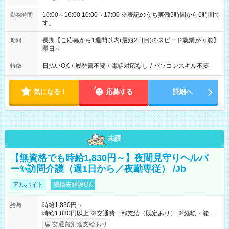
10:00～16:00 10:00～17:00 ※表記のうち実働5時間から6時間で
勤務時間
す。
長期【ご応募から1週間以内(最短2日目)のスピード就業が可能】
期間
即日～
日払いOK
/
履歴書不要
/
電話対応なし
/
パソコンスキル不要
特徴
気になる！
応募する
詳細へ
未読
【無資格でも時給1,830円～】夜間見守りヘルパ
ー✨訪問介護（週1日から／夜勤専従） /Jb
アルバイト
職種未経験OK
時給1,830円～
給与
時給1,830円以上 ※交通費一部支給（既定あり） ※経験・能力を
考慮して決定します 【収入例】 週1回勤務の場合：1,830円×8時
交通費別途支給あり