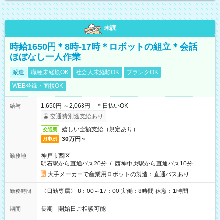
未読
時給1650円＊8時-17時＊ロボットの組立＊会話
ほぼなし一人作業
派遣
職種未経験OK
社会人未経験OK
ブランクOK
WEB登録・面接OK
1,650円 ～2,063円 ＊日払いOK
給与
交通費別途支給あり
嬉しい全額支給（規定あり）
交通費
30万円～
月収例
神戸市西区
勤務地
明石駅から直通バス20分
/
西神中央駅から直通バス10分
大手メーカーで産業用ロボットの製造：直通バスあり
〈日勤専属〉 8：00～17：00 実働：8時間 休憩：1時間
勤務時間
長期 開始日ご相談可能
期間