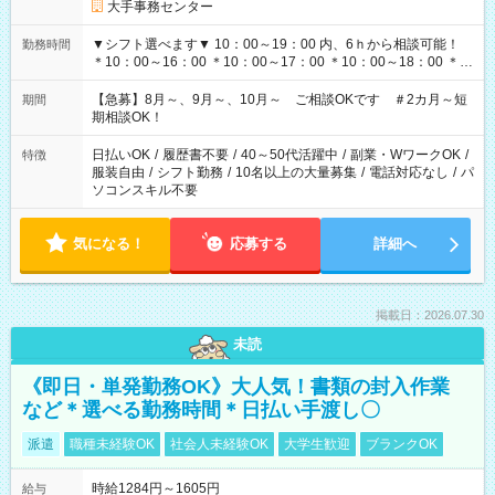
大手事務センター
▼シフト選べます▼ 10：00～19：00 内、6ｈから相談可能！
勤務時間
＊10：00～16：00 ＊10：00～17：00 ＊10：00～18：00 ＊
11：00～19：00 ＊12：00～19：00 ＊13：00～19：00
【急募】8月～、9月～、10月～ ご相談OKです ＃2カ月～短
期間
期相談OK！
日払いOK
/
履歴書不要
/
40～50代活躍中
/
副業・WワークOK
/
特徴
服装自由
/
シフト勤務
/
10名以上の大量募集
/
電話対応なし
/
パ
ソコンスキル不要
気になる！
応募する
詳細へ
掲載日：2026.07.30
未読
《即日・単発勤務OK》大人気！書類の封入作業
など＊選べる勤務時間＊日払い手渡し〇
派遣
職種未経験OK
社会人未経験OK
大学生歓迎
ブランクOK
時給1284円～1605円
給与