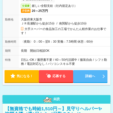
嬉しい全額支給（社内規定あり）
交通費
20～25万円
月収例
大阪府東大阪市
勤務地
ＪＲ長瀬駅から徒歩15分
/
南巽駅から徒歩10分
大手スーパーの食品加工の工場でかんたん軽作業のお仕事で
す！
〈夜勤〉 0：00～翌8：30 実働：7.5時間 休憩：60分
勤務時間
長期 開始日相談OK
期間
日払いOK
/
履歴書不要
/
40～50代活躍中
/
服装自由
/
シフト勤
特徴
務
/
電話対応なし
/
パソコンスキル不要
気になる！
応募する
詳細へ
未読
【無資格でも時給1,510円～】見守りヘルパー✨