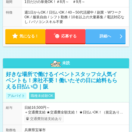
1日だけの単発OK！＃8月～ ＃9月～
期間
週1日からOK
/
日払いOK
/
40～50代活躍中
/
副業・Wワーク
特徴
OK
/
服装自由
/
シフト勤務
/
10名以上の大量募集
/
電話対応な
し
/
パソコンスキル不要
気になる！
応募する
詳細へ
未読
好きな場所で働けるイベントスタッフ☆人気イ
ベントも！来社不要！働いたその日に給料もら
える日払い◎｜阪
アルバイト
職種未経験OK
日給16,500円～
給与
＋交通費支給 ★交通費全額支給！ ★日払いOK！（規定あり） ┗
働いたその日に現金GET♪ お仕事後はコンビニATMから 日払
交通費別途支給あり
い分を引き落とせます！ 【試用期間】試用期間なし
兵庫県宝塚市
勤務地