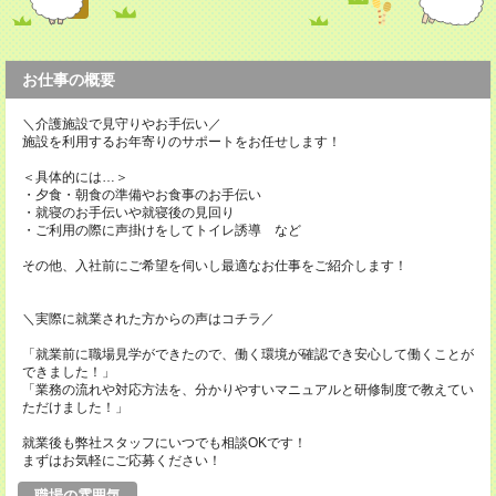
お仕事の概要
＼介護施設で見守りやお手伝い／
施設を利用するお年寄りのサポートをお任せします！
＜具体的には…＞
・夕食・朝食の準備やお食事のお手伝い
・就寝のお手伝いや就寝後の見回り
・ご利用の際に声掛けをしてトイレ誘導 など
その他、入社前にご希望を伺いし最適なお仕事をご紹介します！
＼実際に就業された方からの声はコチラ／
「就業前に職場見学ができたので、働く環境が確認でき安心して働くことが
できました！」
「業務の流れや対応方法を、分かりやすいマニュアルと研修制度で教えてい
ただけました！」
就業後も弊社スタッフにいつでも相談OKです！
まずはお気軽にご応募ください！
職場の雰囲気