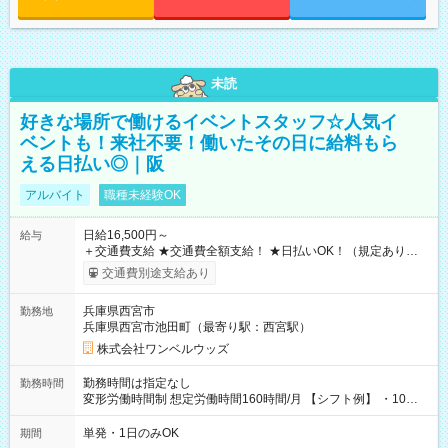
未読
好きな場所で働けるイベントスタッフ☆人気イ
ベントも！来社不要！働いたその日に給料もら
える日払い◎｜阪
アルバイト
職種未経験OK
日給16,500円～
給与
＋交通費支給 ★交通費全額支給！ ★日払いOK！（規定あり） ┗
働いたその日に現金GET♪ お仕事後はコンビニATMから 日払
交通費別途支給あり
い分を引き落とせます！ 【試用期間】試用期間なし
兵庫県西宮市
勤務地
兵庫県西宮市池田町（最寄り駅：西宮駅）
株式会社ワンベルウッズ
勤務時間は指定なし
勤務時間
変形労働時間制 想定労働時間160時間/月 【シフト例】 ・10：
00～20：00
単発・1日のみOK
期間