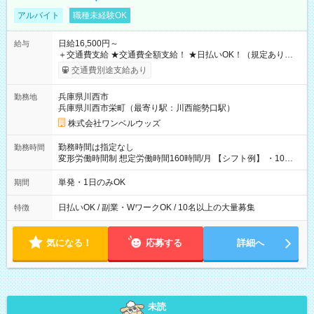
アルバイト
職種未経験OK
日給16,500円～
給与
＋交通費支給 ★交通費全額支給！ ★日払いOK！（規定あり） ┗
働いたその日に現金GET♪ お仕事後はコンビニATMから 日払
交通費別途支給あり
い分を引き落とせます！ 【試用期間】試用期間なし
兵庫県川西市
勤務地
兵庫県川西市栄町（最寄り駅：川西能勢口駅）
株式会社ワンベルウッズ
勤務時間は指定なし
勤務時間
変形労働時間制 想定労働時間160時間/月 【シフト例】 ・10：
00～20：00
単発・1日のみOK
期間
日払いOK / 副業・WワークOK / 10名以上の大量募集
特徴
気になる！
応募する
詳細へ
未読