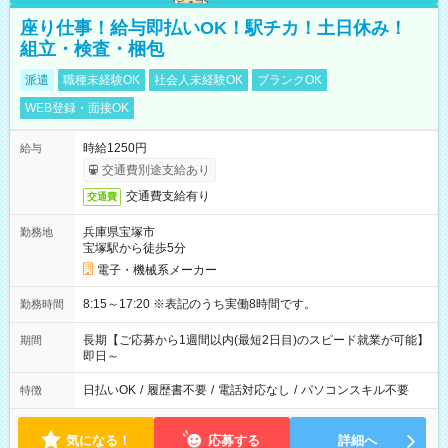
座り仕事！給与即払いOK！駅チカ！土日休み！
組立・検査・梱包
派遣
職種未経験OK
社会人未経験OK
ブランクOK
WEB登録・面接OK
時給1250円
給与
交通費別途支給あり
交通費支給有り
交通費
兵庫県宝塚市
勤務地
宝塚駅から徒歩5分
電子・機械系メーカー
8:15～17:20 ※表記のうち実働8時間です。
勤務時間
長期【ご応募から1週間以内(最短2日目)のスピード就業が可能】
期間
即日～
日払いOK
/
履歴書不要
/
電話対応なし
/
パソコンスキル不要
特徴
気になる！
応募する
詳細へ