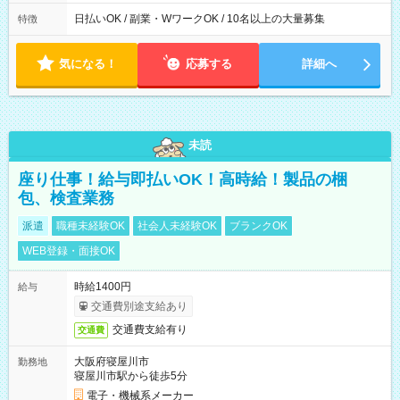
日払いOK / 副業・WワークOK / 10名以上の大量募集
特徴
気になる！
応募する
詳細へ
未読
座り仕事！給与即払いOK！高時給！製品の梱
包、検査業務
派遣
職種未経験OK
社会人未経験OK
ブランクOK
WEB登録・面接OK
時給1400円
給与
交通費別途支給あり
交通費支給有り
交通費
大阪府寝屋川市
勤務地
寝屋川市駅から徒歩5分
電子・機械系メーカー