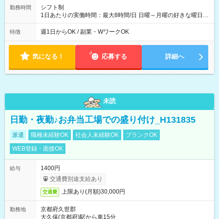
シフト制
勤務時間
1日あたりの実働時間：最大8時間/日 日曜～月曜の好きな曜日に
週1日～勤務OK！ ・9:00～18:00のうち、1日2時間～
週1日からOK / 副業・WワークOK
特徴
気になる！
応募する
詳細へ
未読
日勤・夜勤♪お弁当工場での盛り付け_H131835
派遣
職種未経験OK
社会人未経験OK
ブランクOK
WEB登録・面接OK
1400円
給与
交通費別途支給あり
上限あり(月額)30,000円
交通費
京都府久世郡
勤務地
大久保(京都府)駅から車15分