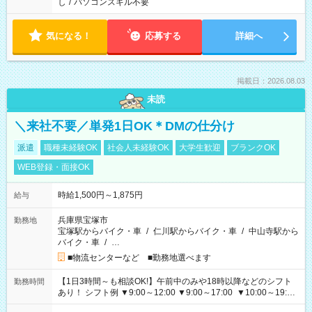
し
/
パソコンスキル不要
気になる！
応募する
詳細へ
掲載日：2026.08.03
未読
＼来社不要／単発1日OK＊DMの仕分け
派遣
職種未経験OK
社会人未経験OK
大学生歓迎
ブランクOK
WEB登録・面接OK
時給1,500円～1,875円
給与
兵庫県宝塚市
勤務地
宝塚駅からバイク・車
/
仁川駅からバイク・車
/
中山寺駅から
バイク・車
/
…
■物流センターなど ■勤務地選べます
【1日3時間～も相談OK!】午前中のみや18時以降などのシフト
勤務時間
あり！ シフト例 ▼9:00～12:00 ▼9:00～17:00 ▼10:00～19:00
▼18:00～21:00