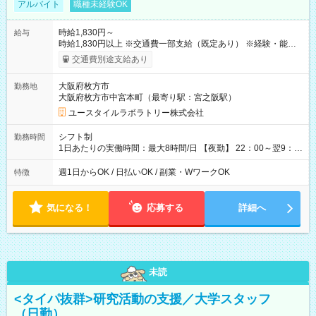
アルバイト
職種未経験OK
時給1,830円～
給与
時給1,830円以上 ※交通費一部支給（既定あり） ※経験・能力を
考慮して決定します 【収入例】 週1回勤務の場合：1,830円×8時
交通費別途支給あり
間×4回=5万8,560円 週3回勤務の場合：1,830円×8時間×12回
=17万5,680円 【試用期間】試用期間あり 試用期間の長さ：2ヶ
大阪府枚方市
勤務地
月 ※ 雇用形態と給与に、本採用時と異なる部分があります。 雇
大阪府枚方市中宮本町（最寄り駅：宮之阪駅）
用形態：本採用時と同じです。 給与：時給 1,610円以上
ユースタイルラボラトリー株式会社
シフト制
勤務時間
1日あたりの実働時間：最大8時間/日 【夜勤】 22：00～翌9：
00 ※週1日～OK ／ 夜勤専従 ＊＊ 勤務時間例 ＊＊ ■22時か
ら翌7時 ■23時から翌8時 ■24時から翌9時 など ※上記の時間
週1日からOK / 日払いOK / 副業・WワークOK
特徴
内で8時間勤務（休憩1時間）ご利用者様により、時間は異なり
ます。 ※曜日固定（毎週同じ曜日での勤務となります）
気になる！
応募する
詳細へ
未読
<タイパ抜群>研究活動の支援／大学スタッフ
（日勤）