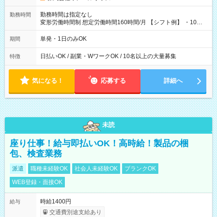
勤務時間は指定なし
勤務時間
変形労働時間制 想定労働時間160時間/月 【シフト例】 ・10：
00～20：00
単発・1日のみOK
期間
日払いOK / 副業・WワークOK / 10名以上の大量募集
特徴
気になる！
応募する
詳細へ
未読
座り仕事！給与即払いOK！高時給！製品の梱
包、検査業務
派遣
職種未経験OK
社会人未経験OK
ブランクOK
WEB登録・面接OK
時給1400円
給与
交通費別途支給あり