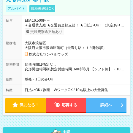
アルバイト
職種未経験OK
日給16,500円～
給与
＋交通費支給 ★交通費全額支給！ ★日払いOK！（規定あり） ┗
働いたその日に現金GET♪ お仕事後はコンビニATMから 日払
交通費別途支給あり
い分を引き落とせます！ 【試用期間】試用期間なし
大阪市浪速区
勤務地
大阪府大阪市浪速区湊町（最寄り駅：ＪＲ難波駅）
株式会社ワンベルウッズ
勤務時間は指定なし
勤務時間
変形労働時間制 想定労働時間160時間/月 【シフト例】 ・10：
00～20：00
単発・1日のみOK
期間
日払いOK / 副業・WワークOK / 10名以上の大量募集
特徴
気になる！
応募する
詳細へ
未読