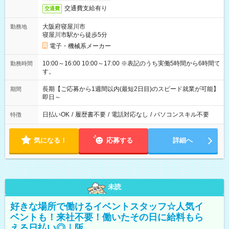
交通費支給有り
交通費
大阪府寝屋川市
勤務地
寝屋川市駅から徒歩5分
電子・機械系メーカー
10:00～16:00 10:00～17:00 ※表記のうち実働5時間から6時間で
勤務時間
す。
長期【ご応募から1週間以内(最短2日目)のスピード就業が可能】
期間
即日～
日払いOK
/
履歴書不要
/
電話対応なし
/
パソコンスキル不要
特徴
気になる！
応募する
詳細へ
未読
好きな場所で働けるイベントスタッフ☆人気イ
ベントも！来社不要！働いたその日に給料もら
える日払い◎｜阪