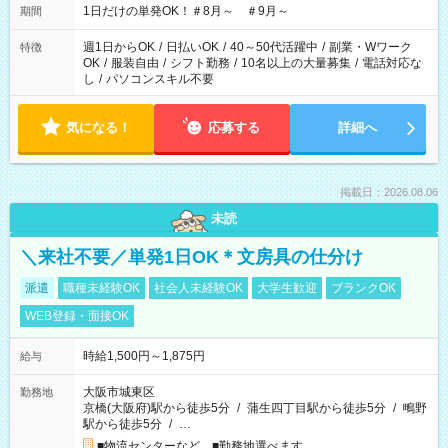
1日だけの単発OK！＃8月～ ＃9月～
期間
週1日からOK
/
日払いOK
/
40～50代活躍中
/
副業・Wワーク
特徴
OK
/
服装自由
/
シフト勤務
/
10名以上の大量募集
/
電話対応な
し
/
パソコンスキル不要
気になる！
応募する
詳細へ
掲載日：2026.08.06
未読
＼来社不要／単発1日OK＊文房具の仕分け
派遣
職種未経験OK
社会人未経験OK
大学生歓迎
ブランクOK
WEB登録・面接OK
時給1,500円～1,875円
給与
大阪市城東区
勤務地
京橋(大阪府)駅から徒歩5分
/
蒲生四丁目駅から徒歩5分
/
鴫野
駅から徒歩5分
/
…
■物流センターなど ■勤務地選べます