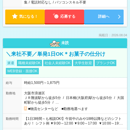
集
/
電話対応なし
/
パソコンスキル不要
気になる！
応募する
詳細へ
掲載日：2026.08.04
未読
＼来社不要／単発1日OK＊お菓子の仕分け
派遣
職種未経験OK
社会人未経験OK
大学生歓迎
ブランクOK
WEB登録・面接OK
時給1,500円～1,875円
給与
大阪市浪速区
勤務地
ＪＲ難波駅から徒歩5分
/
日本橋(大阪府)駅から徒歩5分
/
大国
町駅から徒歩5分
/
…
■物流センターなど ■勤務地選べます
【1日3時間～も相談OK!】午前中のみや18時以降などのシフト
勤務時間
あり！ シフト例 ▼9:00～12:00 ▼9:00～17:00 ▼10:00～19:00
▼18:00～21:00