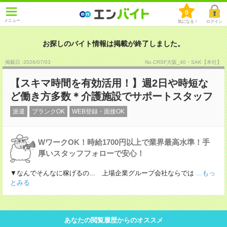
0
メニュー
気になる！
ログイン
お探しのバイト情報は掲載が終了しました。
掲載日 :2026
/
07
/
03
No.CRSF大阪_40・SAK【本社】
【スキマ時間を有効活用！】週2日や時短な
ど働き方多数＊介護施設でサポートスタッフ
派遣
ブランクOK
WEB登録・面接OK
WワークOK！時給1700円以上で業界最高水準！手
厚いスタッフフォローで安心！
▼なんでそんなに稼げるの... 上場企業グループ会社ならでは
...もっ
とみる
あなたの閲覧履歴からのオススメ