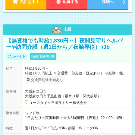
気になる！
応募する
詳細へ
未読
【無資格でも時給1,830円～】夜間見守りヘルパ
ー✨訪問介護（週1日から／夜勤専従） /Jb
アルバイト
職種未経験OK
時給1,830円～
給与
時給1,830円以上 ※交通費一部支給（既定あり） ※経験・能力を
考慮して決定します 【収入例】 週1回勤務の場合：1,830円×8時
交通費別途支給あり
間×4回=5万8,560円 週3回勤務の場合：1,830円×8時間×12回
=17万5,680円 【試用期間】試用期間あり 試用期間の長さ：2ヶ
大阪府吹田市
勤務地
月 ※ 雇用形態と給与に、本採用時と異なる部分があります。 雇
大阪府吹田市千里山西（最寄り駅：関大前駅）
用形態：本採用時と同じです。 給与：時給 1,610円以上
ユースタイルラボラトリー株式会社
シフト制
勤務時間
1日あたりの実働時間：最大8時間/日 【夜勤】 22：00～翌9：
00 ※週1日～OK ／ 夜勤専従 ＊＊ 勤務時間例 ＊＊ ■22時か
ら翌7時 ■23時から翌8時 ■24時から翌9時 など ※上記の時間
週1日からOK / 日払いOK / 副業・WワークOK
特徴
内で8時間勤務（休憩1時間）ご利用者様により、時間は異なり