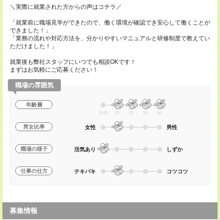
＼実際に就業された方からの声はコチラ／
「就業前に職場見学ができたので、働く環境が確認でき安心して働くことが
できました！」
「業務の流れや対応方法を、分かりやすいマニュアルと研修制度で教えてい
ただけました！」
就業後も弊社スタッフにいつでも相談OKです！
まずはお気軽にご応募ください！
職場の雰囲気
年齢層
20代
30
40
50
60
男女比率
女性
男性
職場の様子
活気あり
しずか
仕事の仕方
テキパキ
コツコツ
募集情報