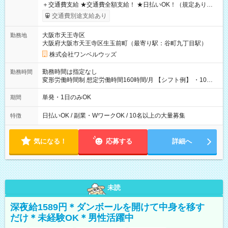
＋交通費支給 ★交通費全額支給！ ★日払いOK！（規定あり） ┗
働いたその日に現金GET♪ お仕事後はコンビニATMから 日払
交通費別途支給あり
い分を引き落とせます！ 【試用期間】試用期間なし
大阪市天王寺区
勤務地
大阪府大阪市天王寺区生玉前町（最寄り駅：谷町九丁目駅）
株式会社ワンベルウッズ
勤務時間は指定なし
勤務時間
変形労働時間制 想定労働時間160時間/月 【シフト例】 ・10：
00～20：00
単発・1日のみOK
期間
日払いOK / 副業・WワークOK / 10名以上の大量募集
特徴
気になる！
応募する
詳細へ
未読
深夜給1589円＊ダンボールを開けて中身を移す
だけ＊未経験OK＊男性活躍中