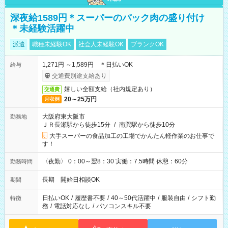
深夜給1589円＊スーパーのパック肉の盛り付け
＊未経験活躍中
派遣
職種未経験OK
社会人未経験OK
ブランクOK
1,271円 ～1,589円 ＊日払いOK
給与
交通費別途支給あり
嬉しい全額支給（社内規定あり）
交通費
20～25万円
月収例
大阪府東大阪市
勤務地
ＪＲ長瀬駅から徒歩15分
/
南巽駅から徒歩10分
大手スーパーの食品加工の工場でかんたん軽作業のお仕事で
す！
〈夜勤〉 0：00～翌8：30 実働：7.5時間 休憩：60分
勤務時間
長期 開始日相談OK
期間
日払いOK
/
履歴書不要
/
40～50代活躍中
/
服装自由
/
シフト勤
特徴
務
/
電話対応なし
/
パソコンスキル不要