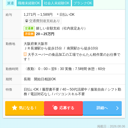
派遣
職種未経験OK
社会人未経験OK
ブランクOK
1,271円 ～1,589円 ＊日払いOK
給与
交通費別途支給あり
嬉しい全額支給（社内規定あり）
交通費
20～25万円
月収例
大阪府東大阪市
勤務地
ＪＲ長瀬駅から徒歩15分
/
南巽駅から徒歩10分
大手スーパーの食品加工の工場でかんたん軽作業のお仕事で
す！
〈夜勤〉 0：00～翌8：30 実働：7.5時間 休憩：60分
勤務時間
長期 開始日相談OK
期間
日払いOK
/
履歴書不要
/
40～50代活躍中
/
服装自由
/
シフト勤
特徴
務
/
電話対応なし
/
パソコンスキル不要
気になる！
応募する
詳細へ
掲載日：2026.08.06