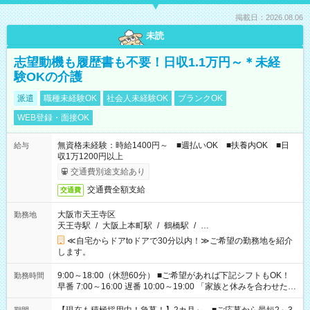
掲載日：2026.08.06
未読
志望動機も履歴書も不要！日収1.1万円～＊未経
験OKの介護
派遣
職種未経験OK
社会人未経験OK
ブランクOK
WEB登録・面接OK
無資格未経験：時給1400円～ ■週払いOK ■扶養内OK ■日
給与
収1万1200円以上
交通費別途支給あり
交通費全額支給
交通費
大阪市天王寺区
勤務地
天王寺駅
/
大阪上本町駅
/
鶴橋駅
/
…
≪自宅からドアtoドアで30分以内！≫ご希望の勤務地を紹介
します。
9:00～18:00（休憩60分） ■ご希望があれば下記シフトもOK！
勤務時間
早番 7:00～16:00 遅番 10:00～19:00 「家族と休みを合わせた
い」 「余裕を持って夕飯の準備がしたい」 「できれば残業はし
たくない」 など、ご希望を教えてくださいね。 ※Wワーク希望