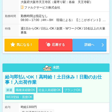
大阪府大阪市天王寺区（最寄り駅：各線 天王寺駅）
円】のボーナスが！★（その他待遇に変更ありません） 現場に
よっては早く終わることもあり！ その場合も給与金額は変わり
ファルクサービス株式会社
ません！ ≪給与例≫ ・週1日勤務 ㈪～㈮は本業のため㈯のみ
1現場/6.500×2現場＝日給13.000円×4日 ＝月給52.000円 ・週6
勤務時間は指定なし
勤務時間
日でレギュラー勤務(勤続1年) 1現場/7.200×2現場＝日給14.400
08:00～17:00（4H～8H 現場による） 【ここがポイント】 ◆
円×24日 ＝月給345.600円 ☆さらに「3現場の日」「夜勤に出
給与の日給保障あり！ 「4時間の現場」が「1時間」で終わった
る」などをして月に40万以上を稼ぐ人も☆ ◆支払い方法：日払
時も給料変わらず！ 「4時間の現場」のお給料をお支払いします
週1日からOK / 日払いOK / 副業・WワークOK / 10名以上の大量
特徴
い・週払い・月3回払いが選択可能 【試用期間】試用期間なし
♪ 1日にたくさんの現場をこなせば、高収入を実現可能！
募集
気になる！
応募する
詳細へ
未読
給与即払いOK！高時給！土日休み！日勤のお仕
事！入出荷作業
派遣
職種未経験OK
社会人未経験OK
ブランクOK
WEB登録・面接OK
時給1300円
給与