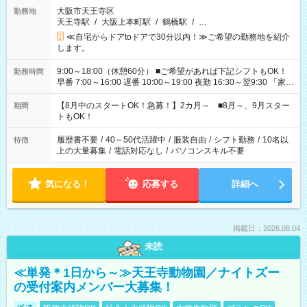
大阪市天王寺区
勤務地
天王寺駅
/
大阪上本町駅
/
鶴橋駅
/
…
≪自宅からドアtoドアで30分以内！≫ご希望の勤務地を紹介
します。
9:00～18:00（休憩60分） ■ご希望があれば下記シフトもOK！
勤務時間
早番 7:00～16:00 遅番 10:00～19:00 夜勤 16:30～翌9:30 「家族
と休みを合わせたい」 「余裕を持って夕飯の準備がしたい」
「できれば残業はしたくない」 など、ご希望を教えてください
【8月中のスタートOK！急募！】2カ月～ ■8月～、9月スター
期間
ね。 ※Wワーク希望の方へ 今ご覧のお仕事で希望する勤務時間
トもOK！
と、もう1つのお仕事の勤務時間。 合計で週40時間を超える場
合は応募できません。
履歴書不要
/
40～50代活躍中
/
服装自由
/
シフト勤務
/
10名以
特徴
上の大量募集
/
電話対応なし
/
パソコンスキル不要
気になる！
応募する
詳細へ
掲載日：2026.08.04
未読
≪単発＊1日から～≫天王寺動物園／ナイトズー
の受付案内メンバー大募集！