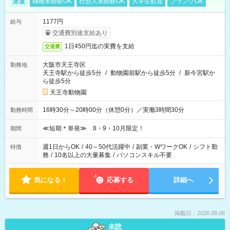
派遣
職種未経験OK
社会人未経験OK
大学生歓迎
ブランクOK
1177円
給与
交通費別途支給あり
1日450円迄の実費を支給
交通費
大阪市天王寺区
勤務地
天王寺駅から徒歩5分
/
動物園前駅から徒歩5分
/
新今宮駅か
ら徒歩5分
天王寺動物園
16時30分～20時00分（休憩0分）／実働3時間30分
勤務時間
≪短期＊単発≫ 8・9・10月限定！
期間
週1日からOK
/
40～50代活躍中
/
副業・WワークOK
/
シフト勤
特徴
務
/
10名以上の大量募集
/
パソコンスキル不要
気になる！
応募する
詳細へ
掲載日：2026.08.06
未読