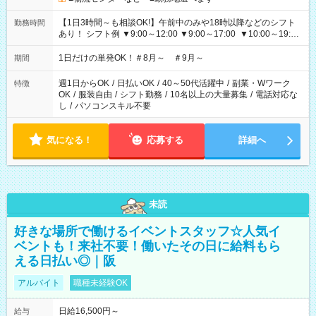
【1日3時間～も相談OK!】午前中のみや18時以降などのシフト
勤務時間
あり！ シフト例 ▼9:00～12:00 ▼9:00～17:00 ▼10:00～19:00
▼18:00～21:00
1日だけの単発OK！＃8月～ ＃9月～
期間
週1日からOK
/
日払いOK
/
40～50代活躍中
/
副業・Wワーク
特徴
OK
/
服装自由
/
シフト勤務
/
10名以上の大量募集
/
電話対応な
し
/
パソコンスキル不要
気になる！
応募する
詳細へ
未読
好きな場所で働けるイベントスタッフ☆人気イ
ベントも！来社不要！働いたその日に給料もら
える日払い◎｜阪
アルバイト
職種未経験OK
日給16,500円～
給与