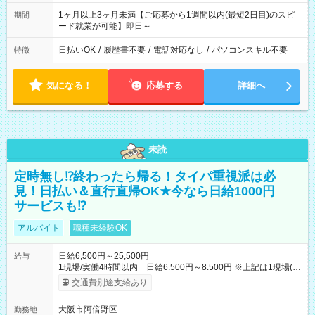
1ヶ月以上3ヶ月未満【ご応募から1週間以内(最短2日目)のスピ
期間
ード就業が可能】即日～
日払いOK
/
履歴書不要
/
電話対応なし
/
パソコンスキル不要
特徴
気になる！
応募する
詳細へ
未読
定時無し⁉終わったら帰る！タイパ重視派は必
見！日払い＆直行直帰OK★今なら日給1000円
サービスも⁉
アルバイト
職種未経験OK
日給6,500円～25,500円
給与
1現場/実働4時間以内 日給6.500円～8.500円 ※上記は1現場(実
働4時間以内)あたりの給与です ※基本は1日あたり2現場(実働8
交通費別途支給あり
時間以内)をお任せします。その場合の支給額は日給1,3000円で
す ★研修期間20日間は「1現場/実働4時間以内 日給6.000円
大阪市阿倍野区
勤務地
～」ですが、今なら初出勤をした人は採用祝いで【日給+1.000