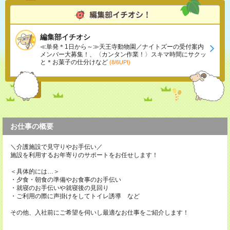
編集部イチオシ
≪単発＊1日から～≫天王寺動物園／ナイトズーの受付案内
メンバー大募集！、〈カンタン作業！〉スキマ時間にサクッ
と＊お菓子の仕分けなど
(8/6UP!)
お仕事の概要
＼介護施設で見守りやお手伝い／
施設を利用するお年寄りのサポートをお任せします！
＜具体的には…＞
・夕食・朝食の準備やお食事のお手伝い
・就寝のお手伝いや就寝後の見回り
・ご利用の際に声掛けをしてトイレ誘導 など
その他、入社前にご希望を伺いし最適なお仕事をご紹介します！