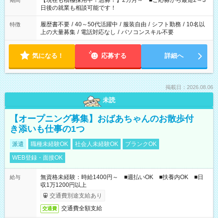
【現在も積極採用中！急募！】2カ月～ ■ご応募から最短2～3
期間
の方へ 今ご覧のお仕事で希望する勤務時間と、もう1つのお仕事
日後の就業も相談可能です！
の勤務時間。 合計で週40時間を超える場合は応募できません。
履歴書不要
/
40～50代活躍中
/
服装自由
/
シフト勤務
/
10名以
特徴
上の大量募集
/
電話対応なし
/
パソコンスキル不要
気になる！
応募する
詳細へ
掲載日：2026.08.06
未読
【オープニング募集】おばあちゃんのお散歩付
き添いも仕事の1つ
派遣
職種未経験OK
社会人未経験OK
ブランクOK
WEB登録・面接OK
無資格未経験：時給1400円～ ■週払いOK ■扶養内OK ■日
給与
収1万1200円以上
交通費別途支給あり
交通費全額支給
交通費