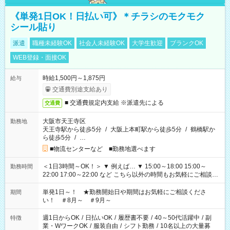
《単発1日OK！日払い可》＊チラシのモクモク
シール貼り
派遣
職種未経験OK
社会人未経験OK
大学生歓迎
ブランクOK
WEB登録・面接OK
時給1,500円～1,875円
給与
交通費別途支給あり
■ 交通費規定内支給 ※派遣先による
交通費
大阪市天王寺区
勤務地
天王寺駅から徒歩5分
/
大阪上本町駅から徒歩5分
/
鶴橋駅か
ら徒歩5分
/
…
■物流センターなど ■勤務地選べます
＜1日3時間～OK！＞ ▼ 例えば… ▼ 15:00～18:00 15:00～
勤務時間
22:00 17:00～22:00 など こちら以外の時間もお気軽にご相談く
ださい！
単発1日～！ ★勤務開始日や期間はお気軽にご相談くださ
期間
い！ ＃8月～ ＃9月～
週1日からOK
/
日払いOK
/
履歴書不要
/
40～50代活躍中
/
副
特徴
業・WワークOK
/
服装自由
/
シフト勤務
/
10名以上の大量募