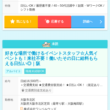
日払いOK
/
履歴書不要
/
40～50代活躍中
/
副業・WワークOK
/
特徴
シフト勤務
気になる！
応募する
詳細へ
未読
好きな場所で働けるイベントスタッフ☆人気イ
ベントも！来社不要！働いたその日に給料もら
える日払い◎｜阪
アルバイト
職種未経験OK
日給16,500円～
給与
＋交通費支給 ★交通費全額支給！ ★日払いOK！（規定あり） ┗
働いたその日に現金GET♪ お仕事後はコンビニATMから 日払
交通費別途支給あり
い分を引き落とせます！ 【試用期間】試用期間なし
大阪市北区
勤務地
大阪府大阪市北区芝田（最寄り駅：大阪梅田駅）
株式会社ワンベルウッズ