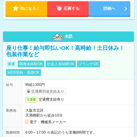
ます。 ※曜日固定（毎週同じ曜日での勤務となります）
気になる！
応募する
詳細へ
未読
座り仕事！給与即払いOK！高時給！土日休み！
包装作業など
派遣
職種未経験OK
社会人未経験OK
ブランクOK
WEB登録・面接OK
時給1300円
給与
交通費別途支給あり
交通費支給有り
交通費
大阪市北区
勤務地
天満橋駅から徒歩10分
電子・機械系メーカー
8:00～17:00 ※表記のうち実働8時間です。
勤務時間