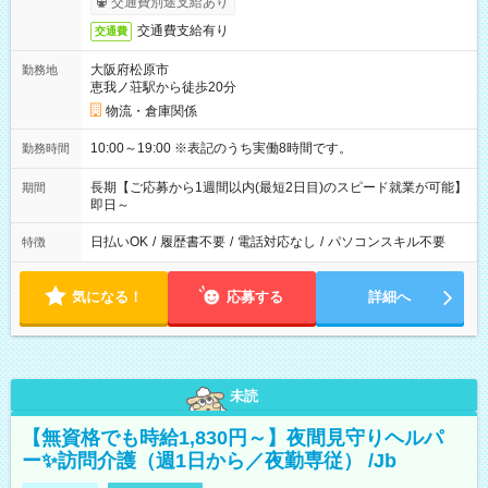
交通費別途支給あり
交通費支給有り
交通費
大阪府松原市
勤務地
恵我ノ荘駅から徒歩20分
物流・倉庫関係
10:00～19:00 ※表記のうち実働8時間です。
勤務時間
長期【ご応募から1週間以内(最短2日目)のスピード就業が可能】
期間
即日～
日払いOK
/
履歴書不要
/
電話対応なし
/
パソコンスキル不要
特徴
気になる！
応募する
詳細へ
未読
【無資格でも時給1,830円～】夜間見守りヘルパ
ー✨訪問介護（週1日から／夜勤専従） /Jb