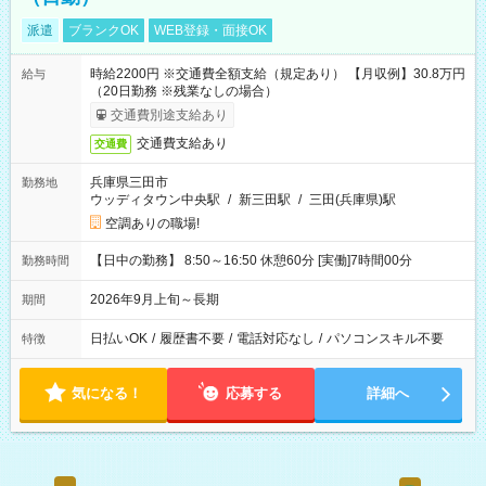
派遣
ブランクOK
WEB登録・面接OK
時給2200円 ※交通費全額支給（規定あり） 【月収例】30.8万円
給与
（20日勤務 ※残業なしの場合）
交通費別途支給あり
交通費支給あり
交通費
兵庫県三田市
勤務地
ウッディタウン中央駅
/
新三田駅
/
三田(兵庫県)駅
空調ありの職場!
【日中の勤務】 8:50～16:50 休憩60分 [実働]7時間00分
勤務時間
2026年9月上旬～長期
期間
日払いOK
/
履歴書不要
/
電話対応なし
/
パソコンスキル不要
特徴
気になる！
応募する
詳細へ