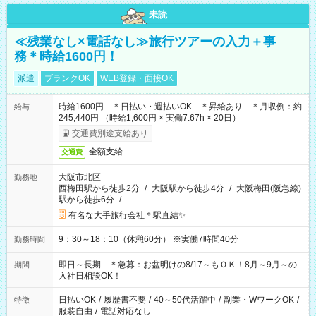
未読
≪残業なし×電話なし≫旅行ツアーの入力＋事
務＊時給1600円！
派遣
ブランクOK
WEB登録・面接OK
時給1600円 ＊日払い・週払いOK ＊昇給あり ＊月収例：約
給与
245,440円 （時給1,600円 × 実働7.67h × 20日）
交通費別途支給あり
全額支給
交通費
大阪市北区
勤務地
西梅田駅から徒歩2分
/
大阪駅から徒歩4分
/
大阪梅田(阪急線)
駅から徒歩6分
/
…
有名な大手旅行会社＊駅直結✨
9：30～18：10（休憩60分） ※実働7時間40分
勤務時間
即日～長期 ＊急募：お盆明けの8/17～もＯＫ！8月～9月～の
期間
入社日相談OK！
日払いOK
/
履歴書不要
/
40～50代活躍中
/
副業・WワークOK
/
特徴
服装自由
/
電話対応なし